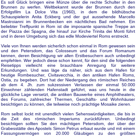
Es soll Glück bringen eine Münze über die rechte Schulter in den
Brunnen zu werfen. Weltbekannt wurde der Brunnen durch den
Erfolgsfilm La Dolce Vita (1960), in dem die bildhübsche
Schauspielerin Anita Eckberg und der gut aussehende Marcello
Mastroianni im Brunnenbecken ein nächtliches Bad nehmen. Ein
beliebter Treffpunkt in Rom ist die imposante spanische Treppe an
der Piazza dei Spagna, die hinauf zur Kirche Trinita dei Monti führt
und in deren Umgebung sich das edle Modeviertel Roms erstreckt.
Viele von Ihnen werden sicherlich schon einmal in Rom gewesen sein
und den Petersdom, das Colosseum und das Forum Romanum
kennen, deren Besichtigung wir allen Erstbesuchern auch unbedingt
empfehlen. Wer jedoch diese schon kennt, für den sind die folgenden
Reisetipps vielleicht eine brauchbare Anregung für weitere
Erkundungen. Und was läge da näher, sich aus dem Hafen für
heutige Rombesucher, Civitavecchia, in den antiken Hafen Roms,
Ostia, zu begeben. Dort hat der Niedergang des römischen Reiches
ab dem 4. Jh. zum sukzessiven Verlassen der einmal 50.000
Einwohner zählenden Hafenstadt geführt, was uns heute in die
glückliche Lage versetzt, die antiken Bauwerke eines Amphitheaters,
des Forums, zahlreicher Thermen, Geschäfts- und Wohnhäuser
besichtigen zu können, die teilweise noch prächtige Mosaike zieren.
Rom selbst lockt mit unendlich vielen Sehenswürdigkeiten, die bis in
die Zeit des römischen Imperiums zurückführen. Unbedingt
besichtigen sollten Sie den mächtigen Petersdom, der über der
Grabesstätte des Apostels Simon Petrus erbaut wurde und mit einem
Fassungsvermögen von 20.000 Gläubigen zu den größten