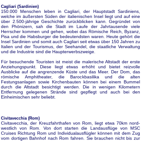
Cagliari (Sardinien)
150.000 Menschen leben in Cagliari, der Hauptstadt Sardiniens,
welche im äußersten Süden der italienischen Insel liegt und auf eine
über 2.500-jährige Geschichte zurückblicken kann. Gegründet von
den Phönizern, sah die Stadt im Laufe der Jahrtausende viele
Herrscher kommen und gehen, wobei das Römische Reich, Byzanz,
Pisa und die Habsburger die bedeutendsten waren. Heute gehört die
Insel Sardinien und somit auch Cagliari seit etwas über 150 Jahren zu
Italien und der Tourismus, der Seehandel, die staatliche Verwaltung
und die Industrie sind die Haupterwerbszweige.
Für besuchende Touristen ist meist die malerische Altstadt der erste
Anziehungspunkt. Diese liegt etwas erhöht und bietet reizvolle
Ausblicke auf die angrenzende Küste und das Meer. Der Dom, das
römische Amphitheater, die Barockbasilika und die alten
Festungsanlagen sowie Kirchenbauten können bei einem Bummel
durch die Altstadt besichtigt werden. Die in wenigen Kilometern
Entfernung gelegenen Strände sind gepflegt und auch bei den
Einheimischen sehr beliebt.
Civitavecchia (Rom)
Civitavecchia, der Kreuzfahrthafen von Rom, liegt etwa 70km nord-
westlich von Rom. Von dort starten die Landausflüge von MSC
Cruises Richtung Rom und Individualausflügler können mit dem Zug
vom dortigen Bahnhof nach Rom fahren. Sie brauchen nicht bis zur