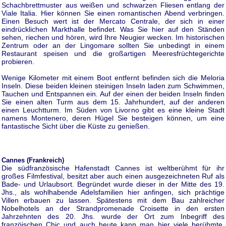
Schachbrettmuster aus weißen und schwarzen Fliesen entlang der
Viale Italia. Hier können Sie einen romantischen Abend verbringen.
Einen Besuch wert ist der Mercato Centrale, der sich in einer
eindrücklichen Markthalle befindet. Was Sie hier auf den Ständen
sehen, riechen und hören, wird Ihre Neugier wecken. Im historischen
Zentrum oder an der Lingomare sollten Sie unbedingt in einem
Restaurant speisen und die großartigen Meeresfrüchtegerichte
probieren.
Wenige Kilometer mit einem Boot entfernt befinden sich die Meloria
Inseln. Diese beiden kleinen steinigen Inseln laden zum Schwimmen,
Tauchen und Entspannen ein. Auf der einen der beiden Inseln finden
Sie einen alten Turm aus dem 15. Jahrhundert, auf der anderen
einen Leuchtturm. Im Süden von Livorno gibt es eine kleine Stadt
namens Montenero, deren Hügel Sie besteigen können, um eine
fantastische Sicht über die Küste zu genießen.
Cannes (Frankreich)
Die südfranzösische Hafenstadt Cannes ist weltberühmt für ihr
großes Filmfestival, besitzt aber auch einen ausgezeichneten Ruf als
Bade- und Urlaubsort. Begründet wurde dieser in der Mitte des 19.
Jhs., als wohlhabende Adelsfamilien hier anfingen, sich prächtige
Villen erbauen zu lassen. Spätestens mit dem Bau zahlreicher
Nobelhotels an der Strandpromenade Croisette in den ersten
Jahrzehnten des 20. Jhs. wurde der Ort zum Inbegriff des
franzöischen Chic und auch heute kann man hier viele berühmte,