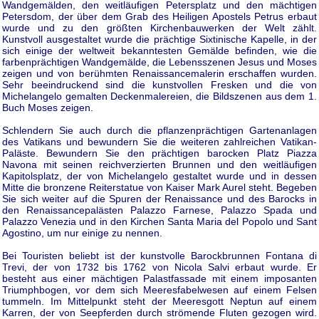
Wandgemälden, den weitläufigen Petersplatz und den mächtigen
Petersdom, der über dem Grab des Heiligen Apostels Petrus erbaut
wurde und zu den größten Kirchenbauwerken der Welt zählt.
Kunstvoll ausgestaltet wurde die prächtige Sixtinische Kapelle, in der
sich einige der weltweit bekanntesten Gemälde befinden, wie die
farbenprächtigen Wandgemälde, die Lebensszenen Jesus und Moses
zeigen und von berühmten Renaissancemalerin erschaffen wurden.
Sehr beeindruckend sind die kunstvollen Fresken und die von
Michelangelo gemalten Deckenmalereien, die Bildszenen aus dem 1.
Buch Moses zeigen.
Schlendern Sie auch durch die pflanzenprächtigen Gartenanlagen
des Vatikans und bewundern Sie die weiteren zahlreichen Vatikan-
Paläste. Bewundern Sie den prächtigen barocken Platz Piazza
Navona mit seinen reichverzierten Brunnen und den weitläufigen
Kapitolsplatz, der von Michelangelo gestaltet wurde und in dessen
Mitte die bronzene Reiterstatue von Kaiser Mark Aurel steht. Begeben
Sie sich weiter auf die Spuren der Renaissance und des Barocks in
den Renaissancepalästen Palazzo Farnese, Palazzo Spada und
Palazzo Venezia und in den Kirchen Santa Maria del Popolo und Sant
Agostino, um nur einige zu nennen.
Bei Touristen beliebt ist der kunstvolle Barockbrunnen Fontana di
Trevi, der von 1732 bis 1762 von Nicola Salvi erbaut wurde. Er
besteht aus einer mächtigen Palastfassade mit einem imposanten
Triumphbogen, vor dem sich Meeresfabelwesen auf einem Felsen
tummeln. Im Mittelpunkt steht der Meeresgott Neptun auf einem
Karren, der von Seepferden durch strömende Fluten gezogen wird.