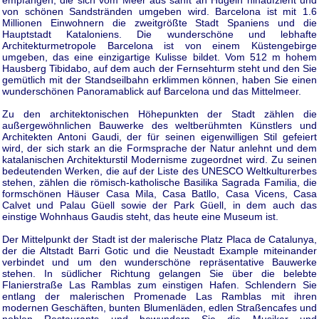
von schönen Sandstränden umgeben wird. Barcelona ist mit 1.6
Millionen Einwohnern die zweitgrößte Stadt Spaniens und die
Hauptstadt Kataloniens. Die wunderschöne und lebhafte
Architekturmetropole Barcelona ist von einem Küstengebirge
umgeben, das eine einzigartige Kulisse bildet. Vom 512 m hohem
Hausberg Tibidabo, auf dem auch der Fernsehturm steht und den Sie
gemütlich mit der Standseilbahn erklimmen können, haben Sie einen
wunderschönen Panoramablick auf Barcelona und das Mittelmeer.
Zu den architektonischen Höhepunkten der Stadt zählen die
außergewöhnlichen Bauwerke des weltberühmten Künstlers und
Architekten Antoni Gaudi, der für seinen eigenwilligen Stil gefeiert
wird, der sich stark an die Formsprache der Natur anlehnt und dem
katalanischen Architekturstil Modernisme zugeordnet wird. Zu seinen
bedeutenden Werken, die auf der Liste des UNESCO Weltkulturerbes
stehen, zählen die römisch-katholische Basilika Sagrada Familia, die
formschönen Häuser Casa Mila, Casa Batllo, Casa Vicens, Casa
Calvet und Palau Güell sowie der Park Güell, in dem auch das
einstige Wohnhaus Gaudis steht, das heute eine Museum ist.
Der Mittelpunkt der Stadt ist der malerische Platz Placa de Catalunya,
der die Altstadt Barri Gotic und die Neustadt Example miteinander
verbindet und um den wunderschöne repräsentative Bauwerke
stehen. In südlicher Richtung gelangen Sie über die belebte
Flanierstraße Las Ramblas zum einstigen Hafen. Schlendern Sie
entlang der malerischen Promenade Las Ramblas mit ihren
modernen Geschäften, bunten Blumenläden, edlen Straßencafes und
noblen Restaurants und bewundern Sie die Musiker und