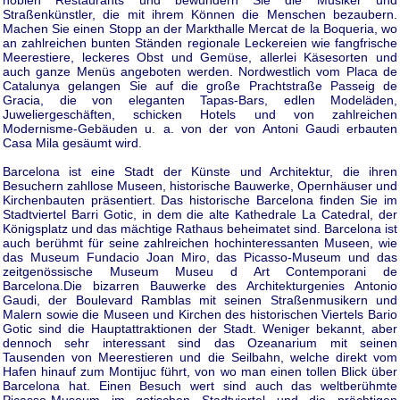
Straßenkünstler, die mit ihrem Können die Menschen bezaubern.
Machen Sie einen Stopp an der Markthalle Mercat de la Boqueria, wo
an zahlreichen bunten Ständen regionale Leckereien wie fangfrische
Meerestiere, leckeres Obst und Gemüse, allerlei Käsesorten und
auch ganze Menüs angeboten werden. Nordwestlich vom Placa de
Catalunya gelangen Sie auf die große Prachtstraße Passeig de
Gracia, die von eleganten Tapas-Bars, edlen Modeläden,
Juweliergeschäften, schicken Hotels und von zahlreichen
Modernisme-Gebäuden u. a. von der von Antoni Gaudi erbauten
Casa Mila gesäumt wird.
Barcelona ist eine Stadt der Künste und Architektur, die ihren
Besuchern zahllose Museen, historische Bauwerke, Opernhäuser und
Kirchenbauten präsentiert. Das historische Barcelona finden Sie im
Stadtviertel Barri Gotic, in dem die alte Kathedrale La Catedral, der
Königsplatz und das mächtige Rathaus beheimatet sind. Barcelona ist
auch berühmt für seine zahlreichen hochinteressanten Museen, wie
das Museum Fundacio Joan Miro, das Picasso-Museum und das
zeitgenössische Museum Museu d Art Contemporani de
Barcelona.Die bizarren Bauwerke des Architekturgenies Antonio
Gaudi, der Boulevard Ramblas mit seinen Straßenmusikern und
Malern sowie die Museen und Kirchen des historischen Viertels Bario
Gotic sind die Hauptattraktionen der Stadt. Weniger bekannt, aber
dennoch sehr interessant sind das Ozeanarium mit seinen
Tausenden von Meerestieren und die Seilbahn, welche direkt vom
Hafen hinauf zum Montijuc führt, von wo man einen tollen Blick über
Barcelona hat. Einen Besuch wert sind auch das weltberühmte
Picasso-Museum im gotischen Stadtviertel und die prächtigen