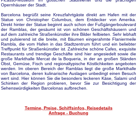
Opernhäuser der Stadt.
Barcelona begrüßt seine Kreuzfahrtgäste direkt am Hafen mit der
Statue von Christopher Columbus, dem Entdecker von Amerika.
Direkt hinter der Statue beginnt auch schon der Fußgängerboulevard
der Ramblas, der gesäumt ist von schönen Geschäftshäusern und
auf dem zahlreiche Straßenkünstler ihre Bilder feilbieten. Sehr lebhaft
und pulsierend ist die breite, mit Bäumen eingerahmte Flaniermeile
Rambla, die vom Hafen in das Stadtzentrum führt und ein beliebter
Treffpunkt für Straßenkünstler ist. Zahlreiche schöne Cafes, exquisite
Restaurants und trendige Geschäfte sind hier angesiedelt sowie die
große Markthalle Mercat de la Boqueria, in der an großen Ständen
Obst, Gemüse, Fisch und regionaltypische Köstlichkeiten angeboten
werden. Im oberen Bereich der Ramblas liegt die große Markthalle
von Barcelona, deren kulinarische Auslagen unbedingt einen Besuch
wert sind. Hier können Sie die besonders leckeren Käse, Salami und
Schinken der Region probieren, bevor Sie zur Besichtigung der
Sehenswürdigkeiten Barcelonas aufbrechen.
Termine, Preise, Schiffsinfos, Reisedetails
Anfrage - Buchung