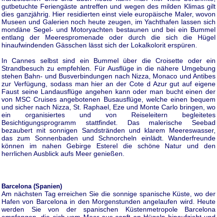
gutbetuchte Feriengäste antreffen und wegen des milden Klimas gilt
dies ganzjährig. Hier residierten einst viele europäische Maler, wovon
Museen und Galerien noch heute zeugen, im Yachthafen lassen sich
mondäne Segel- und Motoryachten bestaunen und bei ein Bummel
entlang der Meerespromenade oder durch die sich die Hügel
hinaufwindenden Gässchen lässt sich der Lokalkolorit erspüren.
In Cannes selbst sind ein Bummel über die Croisette oder ein
Strandbesuch zu empfehlen. Für Ausflüge in die nähere Umgebung
stehen Bahn- und Busverbindungen nach Nizza, Monaco und Antibes
zur Verfügung, sodass man hier an der Cote d Azur gut auf eigene
Faust seine Landausflüge angehen kann oder man bucht einen der
von MSC Cruises angebotenen Busausflüge, welche einen bequem
und sicher nach Nizza, St. Raphael, Eze und Monte Carlo bringen, wo
ein organisiertes und von Reiseleitern begleitetes
Besichtigungsprogramm stattfindet. Das malerische Seebad
bezaubert mit sonnigen Sandstränden und klarem Meereswasser,
das zum Sonnenbaden und Schnorcheln einlädt. Wanderfreunde
können im nahen Gebirge Esterel die schöne Natur und den
herrlichen Ausblick aufs Meer genießen.
Barcelona (Spanien)
Am nächsten Tag erreichen Sie die sonnige spanische Küste, wo der
Hafen von Barcelona in den Morgenstunden angelaufen wird. Heute
werden Sie von der spanischen Küstenmetropole Barcelona
empfangen, die sich vom Meer aus sanft an Hügeln hinaufzieht und