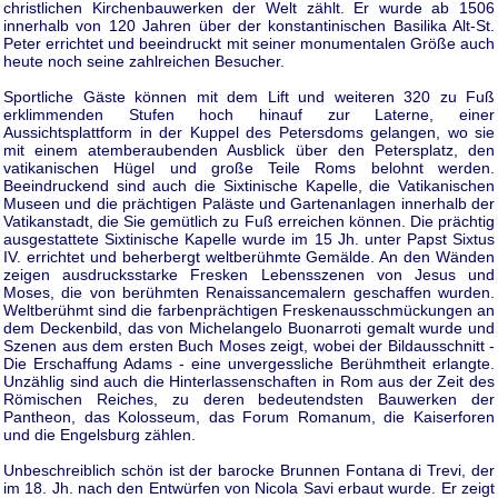
christlichen Kirchenbauwerken der Welt zählt. Er wurde ab 1506
innerhalb von 120 Jahren über der konstantinischen Basilika Alt-St.
Peter errichtet und beeindruckt mit seiner monumentalen Größe auch
heute noch seine zahlreichen Besucher.
Sportliche Gäste können mit dem Lift und weiteren 320 zu Fuß
erklimmenden Stufen hoch hinauf zur Laterne, einer
Aussichtsplattform in der Kuppel des Petersdoms gelangen, wo sie
mit einem atemberaubenden Ausblick über den Petersplatz, den
vatikanischen Hügel und große Teile Roms belohnt werden.
Beeindruckend sind auch die Sixtinische Kapelle, die Vatikanischen
Museen und die prächtigen Paläste und Gartenanlagen innerhalb der
Vatikanstadt, die Sie gemütlich zu Fuß erreichen können. Die prächtig
ausgestattete Sixtinische Kapelle wurde im 15 Jh. unter Papst Sixtus
IV. errichtet und beherbergt weltberühmte Gemälde. An den Wänden
zeigen ausdrucksstarke Fresken Lebensszenen von Jesus und
Moses, die von berühmten Renaissancemalern geschaffen wurden.
Weltberühmt sind die farbenprächtigen Freskenausschmückungen an
dem Deckenbild, das von Michelangelo Buonarroti gemalt wurde und
Szenen aus dem ersten Buch Moses zeigt, wobei der Bildausschnitt -
Die Erschaffung Adams - eine unvergessliche Berühmtheit erlangte.
Unzählig sind auch die Hinterlassenschaften in Rom aus der Zeit des
Römischen Reiches, zu deren bedeutendsten Bauwerken der
Pantheon, das Kolosseum, das Forum Romanum, die Kaiserforen
und die Engelsburg zählen.
Unbeschreiblich schön ist der barocke Brunnen Fontana di Trevi, der
im 18. Jh. nach den Entwürfen von Nicola Savi erbaut wurde. Er zeigt