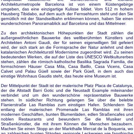
Architekturmetropole Barcelona ist von einem Küstengebirge
umgeben, das eine einzigartige Kulisse bildet. Vom 512 m hohem
Hausberg Tibidabo, auf dem auch der Fernsehturm steht und den Sie
gemütlich mit der Standseilbahn erklimmen können, haben Sie einen
wunderschönen Panoramablick auf Barcelona und das Mittelmeer.
Zu den architektonischen Höhepunkten der Stadt zählen die
außergewöhnlichen Bauwerke des weltberühmten Künstlers und
Architekten Antoni Gaudi, der für seinen eigenwilligen Stil gefeiert
wird, der sich stark an die Formsprache der Natur anlehnt und dem
katalanischen Architekturstil Modernisme zugeordnet wird. Zu seinen
bedeutenden Werken, die auf der Liste des UNESCO Weltkulturerbes
stehen, zählen die römisch-katholische Basilika Sagrada Familia, die
formschönen Häuser Casa Mila, Casa Batllo, Casa Vicens, Casa
Calvet und Palau Güell sowie der Park Güell, in dem auch das
einstige Wohnhaus Gaudis steht, das heute eine Museum ist.
Der Mittelpunkt der Stadt ist der malerische Platz Placa de Catalunya,
der die Altstadt Barri Gotic und die Neustadt Example miteinander
verbindet und um den wunderschöne repräsentative Bauwerke
stehen. In südlicher Richtung gelangen Sie über die belebte
Flanierstraße Las Ramblas zum einstigen Hafen. Schlendern Sie
entlang der malerischen Promenade Las Ramblas mit ihren
modernen Geschäften, bunten Blumenläden, edlen Straßencafes und
noblen Restaurants und bewundern Sie die Musiker und
Straßenkünstler, die mit ihrem Können die Menschen bezaubern.
Machen Sie einen Stopp an der Markthalle Mercat de la Boqueria, wo
an zahlreichen bunten Ständen regionale Leckereien wie fangfrische