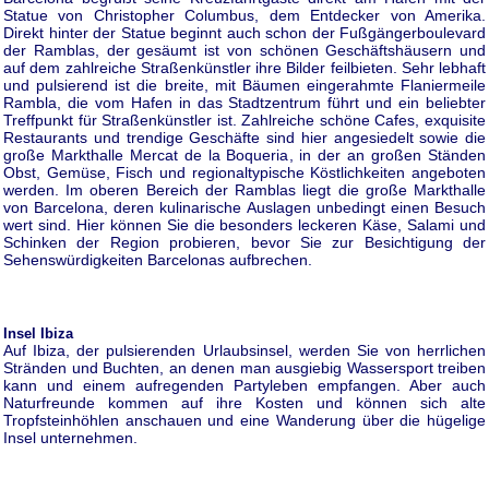
Statue von Christopher Columbus, dem Entdecker von Amerika.
Direkt hinter der Statue beginnt auch schon der Fußgängerboulevard
der Ramblas, der gesäumt ist von schönen Geschäftshäusern und
auf dem zahlreiche Straßenkünstler ihre Bilder feilbieten. Sehr lebhaft
und pulsierend ist die breite, mit Bäumen eingerahmte Flaniermeile
Rambla, die vom Hafen in das Stadtzentrum führt und ein beliebter
Treffpunkt für Straßenkünstler ist. Zahlreiche schöne Cafes, exquisite
Restaurants und trendige Geschäfte sind hier angesiedelt sowie die
große Markthalle Mercat de la Boqueria, in der an großen Ständen
Obst, Gemüse, Fisch und regionaltypische Köstlichkeiten angeboten
werden. Im oberen Bereich der Ramblas liegt die große Markthalle
von Barcelona, deren kulinarische Auslagen unbedingt einen Besuch
wert sind. Hier können Sie die besonders leckeren Käse, Salami und
Schinken der Region probieren, bevor Sie zur Besichtigung der
Sehenswürdigkeiten Barcelonas aufbrechen.
Insel Ibiza
Auf Ibiza, der pulsierenden Urlaubsinsel, werden Sie von herrlichen
Stränden und Buchten, an denen man ausgiebig Wassersport treiben
kann und einem aufregenden Partyleben empfangen. Aber auch
Naturfreunde kommen auf ihre Kosten und können sich alte
Tropfsteinhöhlen anschauen und eine Wanderung über die hügelige
Insel unternehmen.