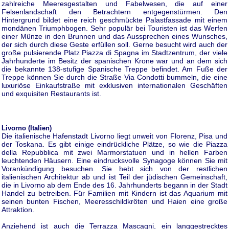
zahlreiche Meeresgestalten und Fabelwesen, die auf einer
Felsenlandschaft den Betrachtern entgegenstürmen. Den
Hintergrund bildet eine reich geschmückte Palastfassade mit einem
mondänen Triumphbogen. Sehr populär bei Touristen ist das Werfen
einer Münze in den Brunnen und das Aussprechen eines Wunsches,
der sich durch diese Geste erfüllen soll. Gerne besucht wird auch der
große pulsierende Platz Piazza di Spagna im Stadtzentrum, der viele
Jahrhunderte im Besitz der spanischen Krone war und an dem sich
die bekannte 138-stufige Spanische Treppe befindet. Am Fuße der
Treppe können Sie durch die Straße Via Condotti bummeln, die eine
luxuriöse Einkaufstraße mit exklusiven internationalen Geschäften
und exquisiten Restaurants ist.
Livorno (Italien)
Die italienische Hafenstadt Livorno liegt unweit von Florenz, Pisa und
der Toskana. Es gibt einige eindrückliche Plätze, so wie die Piazza
della Repubblica mit zwei Marmorstatuen und in hellen Farben
leuchtenden Häusern. Eine eindrucksvolle Synagoge können Sie mit
Vorankündigung besuchen. Sie hebt sich von der restlichen
italienischen Architektur ab und ist Teil der jüdischen Gemeinschaft,
die in Livorno ab dem Ende des 16. Jahrhunderts begann in der Stadt
Handel zu betreiben. Für Familien mit Kindern ist das Aquarium mit
seinen bunten Fischen, Meeresschildkröten und Haien eine große
Attraktion.
Anziehend ist auch die Terrazza Mascagni, ein langgestrecktes