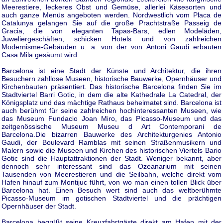
Meerestiere, leckeres Obst und Gemüse, allerlei Käsesorten und
auch ganze Menüs angeboten werden. Nordwestlich vom Placa de
Catalunya gelangen Sie auf die große Prachtstraße Passeig de
Gracia, die von eleganten Tapas-Bars, edlen Modeläden,
Juweliergeschäften, schicken Hotels und von zahlreichen
Modernisme-Gebäuden u. a. von der von Antoni Gaudi erbauten
Casa Mila gesäumt wird.
Barcelona ist eine Stadt der Künste und Architektur, die ihren
Besuchern zahllose Museen, historische Bauwerke, Opernhäuser und
Kirchenbauten präsentiert. Das historische Barcelona finden Sie im
Stadtviertel Barri Gotic, in dem die alte Kathedrale La Catedral, der
Königsplatz und das mächtige Rathaus beheimatet sind. Barcelona ist
auch berühmt für seine zahlreichen hochinteressanten Museen, wie
das Museum Fundacio Joan Miro, das Picasso-Museum und das
zeitgenössische Museum Museu d Art Contemporani de
Barcelona.Die bizarren Bauwerke des Architekturgenies Antonio
Gaudi, der Boulevard Ramblas mit seinen Straßenmusikern und
Malern sowie die Museen und Kirchen des historischen Viertels Bario
Gotic sind die Hauptattraktionen der Stadt. Weniger bekannt, aber
dennoch sehr interessant sind das Ozeanarium mit seinen
Tausenden von Meerestieren und die Seilbahn, welche direkt vom
Hafen hinauf zum Montijuc führt, von wo man einen tollen Blick über
Barcelona hat. Einen Besuch wert sind auch das weltberühmte
Picasso-Museum im gotischen Stadtviertel und die prächtigen
Opernhäuser der Stadt.
Barcelona begrüßt seine Kreuzfahrtgäste direkt am Hafen mit der