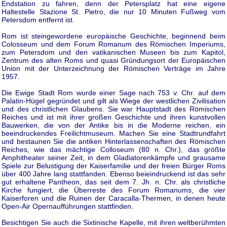
Endstation zu fahren, denn der Petersplatz hat eine eigene
Haltestelle Stazione St. Pietro, die nur 10 Minuten Fußweg vom
Petersdom entfernt ist.
Rom ist steingewordene europäische Geschichte, beginnend beim
Colosseum und dem Forum Romanum des Römischen Imperiums,
zum Petersdom und den vatikanischen Museen bis zum Kapitol,
Zentrum des alten Roms und quasi Gründungsort der Europäischen
Union mit der Unterzeichnung der Römischen Verträge im Jahre
1957.
Die Ewige Stadt Rom wurde einer Sage nach 753 v. Chr. auf dem
Palatin-Hügel gegründet und gilt als Wiege der westlichen Zivilisation
und des christlichen Glaubens. Sie war Hauptstadt des Römischen
Reiches und ist mit ihrer großen Geschichte und ihren kunstvollen
Bauwerken, die von der Antike bis in die Moderne reichen, ein
beeindruckendes Freilichtmuseum. Machen Sie eine Stadtrundfahrt
und bestaunen Sie die antiken Hinterlassenschaften des Römischen
Reiches, wie das mächtige Colloseum (80 n. Chr.), das größte
Amphitheater seiner Zeit, in dem Gladiatorenkämpfe und grausame
Spiele zur Belustigung der Kaiserfamilie und der freien Bürger Roms
über 400 Jahre lang stattfanden. Ebenso beieindruckend ist das sehr
gut erhaltene Pantheon, das seit dem 7. Jh. n. Chr. als christliche
Kirche fungiert, die Überreste des Forum Romanums, die vier
Kaiserforen und die Ruinen der Caracalla-Thermen, in denen heute
Open-Air Opernaufführungen stattfinden.
Besichtigen Sie auch die Sixtinische Kapelle, mit ihren weltberühmten