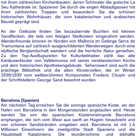
mit ihren zahlreichen Kirchenbauten, deren Schönster die gotische La
Seu Kathedrale ist. Spazieren Sie durch die engen Altstadtgassen mit
ihren zahlreichen Treppen und bewundern Sie die schönen
historischen Wohnhäuser, die vom katalanischen und arabischen
Baustil geprägt sind.
An der Ostküste finden Sie bezaubernde Buchten mit kleinen
Sandflecken, die teils von felsigen Steilküsten eingerahmt werden.
Wanderfreunde können im Norden von Mallorca im Gebirge Serra de
Tramuntana auf zahlreich ausgeschilderten Wanderwegen durch eine
idyllische Berglandschaft wandern und die herrliche Natur genießen.
Zu den Top-Ausflugszielen für Kulturliebhaber zählt das alte
Kartäuserkloster von Valldemossa mit seiner neoklassischen Kirche
und dem historischen Apothekengebäude. Sehenswert sind auch die
prächtige Bibliothek und die alten Klosterzellen, die im Winter
1838/1839 vom weltberühmten Komponisten Frederic Chopin und
der Schriftstellerin George Sand bewohnt wurden.
Barcelona (Spanien)
Am nächsten Tag erreichen Sie die sonnige spanische Küste, wo der
Hafen von Barcelona in den Morgenstunden angelaufen wird. Heute
werden Sie von der spanischen Küstenmetropole Barcelona
empfangen, die sich vom Meer aus sanft an Hügeln hinaufzieht und
von schönen Sandstränden umgeben wird. Barcelona ist mit 1.6
Millionen Einwohnern die zweitgrößte Stadt Spaniens und die
Hauptstadt Kataloniens. Die wunderschöne und lebhafte