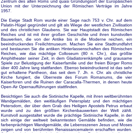
Zentrum des alten Roms und quasi Gründungsort der Europäischen
Union mit der Unterzeichnung der Römischen Verträge im Jahre
1957.
Die Ewige Stadt Rom wurde einer Sage nach 753 v. Chr. auf dem
Palatin-Hügel gegründet und gilt als Wiege der westlichen Zivilisation
und des christlichen Glaubens. Sie war Hauptstadt des Römischen
Reiches und ist mit ihrer großen Geschichte und ihren kunstvollen
Bauwerken, die von der Antike bis in die Moderne reichen, ein
beeindruckendes Freilichtmuseum. Machen Sie eine Stadtrundfahrt
und bestaunen Sie die antiken Hinterlassenschaften des Römischen
Reiches, wie das mächtige Colloseum (80 n. Chr.), das größte
Amphitheater seiner Zeit, in dem Gladiatorenkämpfe und grausame
Spiele zur Belustigung der Kaiserfamilie und der freien Bürger Roms
über 400 Jahre lang stattfanden. Ebenso beieindruckend ist das sehr
gut erhaltene Pantheon, das seit dem 7. Jh. n. Chr. als christliche
Kirche fungiert, die Überreste des Forum Romanums, die vier
Kaiserforen und die Ruinen der Caracalla-Thermen, in denen heute
Open-Air Opernaufführungen stattfinden.
Besichtigen Sie auch die Sixtinische Kapelle, mit ihren weltberühmten
Wandgemälden, den weitläufigen Petersplatz und den mächtigen
Petersdom, der über dem Grab des Heiligen Apostels Petrus erbaut
wurde und zu den größten Kirchenbauwerken der Welt zählt.
Kunstvoll ausgestaltet wurde die prächtige Sixtinische Kapelle, in der
sich einige der weltweit bekanntesten Gemälde befinden, wie die
farbenprächtigen Wandgemälde, die Lebensszenen Jesus und Moses
zeigen und von berühmten Renaissancemalerin erschaffen wurden.