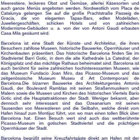
Meerestiere, leckeres Obst und Gemüse, allerlei Käsesorten und
auch ganze Menüs angeboten werden. Nordwestlich vom Placa de
Catalunya gelangen Sie auf die große Prachtstraße Passeig de
Gracia, die von eleganten Tapas-Bars, edlen Modeläden,
Juweliergeschäften, schicken Hotels und von zahlreichen
Modernisme-Gebäuden u. a. von der von Antoni Gaudi erbauten
Casa Mila gesäumt wird.
Barcelona ist eine Stadt der Künste und Architektur, die ihren
Besuchern zahllose Museen, historische Bauwerke, Opernhäuser und
Kirchenbauten präsentiert. Das historische Barcelona finden Sie im
Stadtviertel Barri Gotic, in dem die alte Kathedrale La Catedral, der
Königsplatz und das mächtige Rathaus beheimatet sind. Barcelona ist
auch berühmt für seine zahlreichen hochinteressanten Museen, wie
das Museum Fundacio Joan Miro, das Picasso-Museum und das
zeitgenössische Museum Museu d Art Contemporani de
Barcelona.Die bizarren Bauwerke des Architekturgenies Antonio
Gaudi, der Boulevard Ramblas mit seinen Straßenmusikern und
Malern sowie die Museen und Kirchen des historischen Viertels Bario
Gotic sind die Hauptattraktionen der Stadt. Weniger bekannt, aber
dennoch sehr interessant sind das Ozeanarium mit seinen
Tausenden von Meerestieren und die Seilbahn, welche direkt vom
Hafen hinauf zum Montijuc führt, von wo man einen tollen Blick über
Barcelona hat. Einen Besuch wert sind auch das weltberühmte
Picasso-Museum im gotischen Stadtviertel und die prächtigen
Opernhäuser der Stadt.
Barcelona begrüßt seine Kreuzfahrtgäste direkt am Hafen mit der