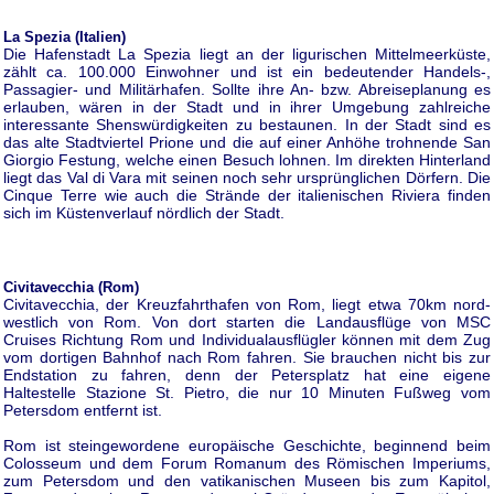
La Spezia (Italien)
Die Hafenstadt La Spezia liegt an der ligurischen Mittelmeerküste,
zählt ca. 100.000 Einwohner und ist ein bedeutender Handels-,
Passagier- und Militärhafen. Sollte ihre An- bzw. Abreiseplanung es
erlauben, wären in der Stadt und in ihrer Umgebung zahlreiche
interessante Shenswürdigkeiten zu bestaunen. In der Stadt sind es
das alte Stadtviertel Prione und die auf einer Anhöhe trohnende San
Giorgio Festung, welche einen Besuch lohnen. Im direkten Hinterland
liegt das Val di Vara mit seinen noch sehr ursprünglichen Dörfern. Die
Cinque Terre wie auch die Strände der italienischen Riviera finden
sich im Küstenverlauf nördlich der Stadt.
Civitavecchia (Rom)
Civitavecchia, der Kreuzfahrthafen von Rom, liegt etwa 70km nord-
westlich von Rom. Von dort starten die Landausflüge von MSC
Cruises Richtung Rom und Individualausflügler können mit dem Zug
vom dortigen Bahnhof nach Rom fahren. Sie brauchen nicht bis zur
Endstation zu fahren, denn der Petersplatz hat eine eigene
Haltestelle Stazione St. Pietro, die nur 10 Minuten Fußweg vom
Petersdom entfernt ist.
Rom ist steingewordene europäische Geschichte, beginnend beim
Colosseum und dem Forum Romanum des Römischen Imperiums,
zum Petersdom und den vatikanischen Museen bis zum Kapitol,