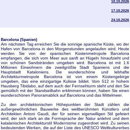
10.10.2026
17.10.2026
24.10.2026
Barcelona (Spanien)
Am nächsten Tag erreichen Sie die sonnige spanische Küste, wo der
Hafen von Barcelona in den Morgenstunden angelaufen wird. Heute
werden Sie von der spanischen Küstenmetropole Barcelona
empfangen, die sich vom Meer aus sanft an Hügeln hinaufzieht und
von schönen Sandstränden umgeben wird. Barcelona ist mit 1.6
Millionen Einwohnern die zweitgrößte Stadt Spaniens und die
Hauptstadt Kataloniens. Die wunderschöne und lebhafte
Architekturmetropole Barcelona ist von einem Küstengebirge
umgeben, das eine einzigartige Kulisse bildet. Vom 512 m hohem
Hausberg Tibidabo, auf dem auch der Fernsehturm steht und den Sie
gemütlich mit der Standseilbahn erklimmen können, haben Sie einen
wunderschönen Panoramablick auf Barcelona und das Mittelmeer.
Zu den architektonischen Höhepunkten der Stadt zählen die
außergewöhnlichen Bauwerke des weltberühmten Künstlers und
Architekten Antoni Gaudi, der für seinen eigenwilligen Stil gefeiert
wird, der sich stark an die Formsprache der Natur anlehnt und dem
katalanischen Architekturstil Modernisme zugeordnet wird. Zu seinen
bedeutenden Werken, die auf der Liste des UNESCO Weltkulturerbes