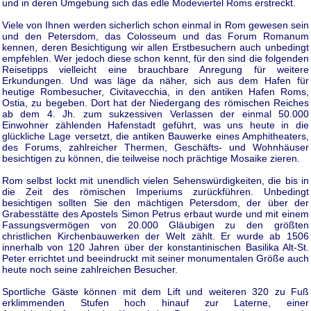
und in deren Umgebung sich das edle Modeviertel Roms erstreckt.
Viele von Ihnen werden sicherlich schon einmal in Rom gewesen sein
und den Petersdom, das Colosseum und das Forum Romanum
kennen, deren Besichtigung wir allen Erstbesuchern auch unbedingt
empfehlen. Wer jedoch diese schon kennt, für den sind die folgenden
Reisetipps vielleicht eine brauchbare Anregung für weitere
Erkundungen. Und was läge da näher, sich aus dem Hafen für
heutige Rombesucher, Civitavecchia, in den antiken Hafen Roms,
Ostia, zu begeben. Dort hat der Niedergang des römischen Reiches
ab dem 4. Jh. zum sukzessiven Verlassen der einmal 50.000
Einwohner zählenden Hafenstadt geführt, was uns heute in die
glückliche Lage versetzt, die antiken Bauwerke eines Amphitheaters,
des Forums, zahlreicher Thermen, Geschäfts- und Wohnhäuser
besichtigen zu können, die teilweise noch prächtige Mosaike zieren.
Rom selbst lockt mit unendlich vielen Sehenswürdigkeiten, die bis in
die Zeit des römischen Imperiums zurückführen. Unbedingt
besichtigen sollten Sie den mächtigen Petersdom, der über der
Grabesstätte des Apostels Simon Petrus erbaut wurde und mit einem
Fassungsvermögen von 20.000 Gläubigen zu den größten
christlichen Kirchenbauwerken der Welt zählt. Er wurde ab 1506
innerhalb von 120 Jahren über der konstantinischen Basilika Alt-St.
Peter errichtet und beeindruckt mit seiner monumentalen Größe auch
heute noch seine zahlreichen Besucher.
Sportliche Gäste können mit dem Lift und weiteren 320 zu Fuß
erklimmenden Stufen hoch hinauf zur Laterne, einer