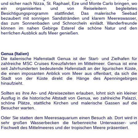
und sicher nach Nizza, St. Raphael, Eze und Monte Carlo bringen, wo
ein organisiertes und von Reiseleitern begleitetes
Besichtigungsprogramm stattfindet. Das malerische Seebad
bezaubert mit sonnigen Sandstränden und klarem Meereswasser,
das zum Sonnenbaden und Schnorcheln einlädt. Wanderfreunde
können im nahen Gebirge Esterel die schöne Natur und den
herrlichen Ausblick aufs Meer genießen.
Genua (Italien)
Die italienische Hafenstadt Genua ist der Start- und Zielhafen für
zahlreiche MSC Cruises Kreuzfahrten im Mittelmeer. Genua ist eine
seit Jahrhunderten bedeutende Hafenstadt an der ligurischen Küste,
die einen imposanten Anblick vom Meer aus offenbart, da sich die
Stadt von der Küste direkt die Hänge des Apenningebirges
hinaufzieht.
Sollten es ihre An- und Abreisezeiten erlauben, lohnt sich ein kleiner
Ausflug in die historische Altstadt von Genua, wo zahlreiche Palazzi,
schöne Plätze, stattliche Kirchen und malerische Gassen auf die
Besucher warten.
Oder Sie statten dem Meeresaquarium einen Besuch ab. Dort wird in
sehr großen Wasserbecken die farbenreiche Unterwasser- und
Fischwelt des Mittelmeeres und der tropischen Meere präsentiert.