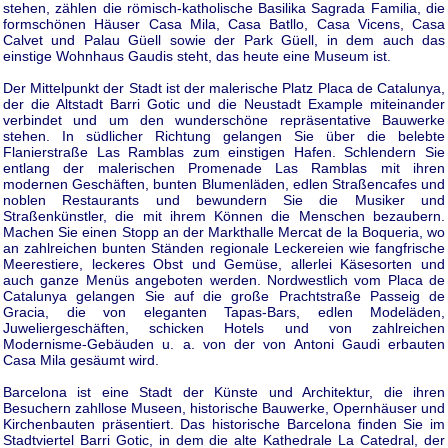
stehen, zählen die römisch-katholische Basilika Sagrada Familia, die
formschönen Häuser Casa Mila, Casa Batllo, Casa Vicens, Casa
Calvet und Palau Güell sowie der Park Güell, in dem auch das
einstige Wohnhaus Gaudis steht, das heute eine Museum ist.
Der Mittelpunkt der Stadt ist der malerische Platz Placa de Catalunya,
der die Altstadt Barri Gotic und die Neustadt Example miteinander
verbindet und um den wunderschöne repräsentative Bauwerke
stehen. In südlicher Richtung gelangen Sie über die belebte
Flanierstraße Las Ramblas zum einstigen Hafen. Schlendern Sie
entlang der malerischen Promenade Las Ramblas mit ihren
modernen Geschäften, bunten Blumenläden, edlen Straßencafes und
noblen Restaurants und bewundern Sie die Musiker und
Straßenkünstler, die mit ihrem Können die Menschen bezaubern.
Machen Sie einen Stopp an der Markthalle Mercat de la Boqueria, wo
an zahlreichen bunten Ständen regionale Leckereien wie fangfrische
Meerestiere, leckeres Obst und Gemüse, allerlei Käsesorten und
auch ganze Menüs angeboten werden. Nordwestlich vom Placa de
Catalunya gelangen Sie auf die große Prachtstraße Passeig de
Gracia, die von eleganten Tapas-Bars, edlen Modeläden,
Juweliergeschäften, schicken Hotels und von zahlreichen
Modernisme-Gebäuden u. a. von der von Antoni Gaudi erbauten
Casa Mila gesäumt wird.
Barcelona ist eine Stadt der Künste und Architektur, die ihren
Besuchern zahllose Museen, historische Bauwerke, Opernhäuser und
Kirchenbauten präsentiert. Das historische Barcelona finden Sie im
Stadtviertel Barri Gotic, in dem die alte Kathedrale La Catedral, der