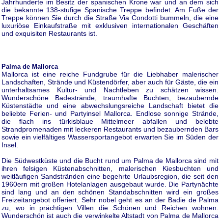
Jahrhunderte im Besitz der spanischen Krone war und an dem sich
die bekannte 138-stufige Spanische Treppe befindet. Am Fuße der
Treppe können Sie durch die Straße Via Condotti bummeln, die eine
luxuriöse Einkaufstraße mit exklusiven internationalen Geschäften
und exquisiten Restaurants ist.
Palma de Mallorca
Mallorca ist eine reiche Fundgrube für die Liebhaber malerischer
Landschaften, Strände und Küstendörfer, aber auch für Gäste, die ein
unterhaltsames Kultur- und Nachtleben zu schätzen wissen.
Wunderschöne Badestrände, traumhafte Buchten, bezaubernde
Küstenstädte und eine abwechslungsreiche Landschaft bietet die
beliebte Ferien- und Partyinsel Mallorca. Endlose sonnige Strände,
die flach ins türkisblaue Mittelmeer abfallen und belebte
Strandpromenaden mit leckeren Restaurants und bezaubernden Bars
sowie ein vielfältiges Wassersportangebot erwarten Sie im Süden der
Insel.
Die Südwestküste und die Bucht rund um Palma de Mallorca sind mit
ihren felsigen Küstenabschnitten, malerischen Kiesbuchten und
weitläufigen Sandstränden eine begehrte Urlaubsregion, die seit den
1960ern mit großen Hotelanlagen ausgebaut wurde. Die Partynächte
sind lang und an den schönen Standabschnitten wird ein großes
Freizeitangebot offeriert. Sehr nobel geht es an der Badie de Palma
zu, wo in prächtigen Villen die Schönen und Reichen wohnen.
Wunderschön ist auch die verwinkelte Altstadt von Palma de Mallorca