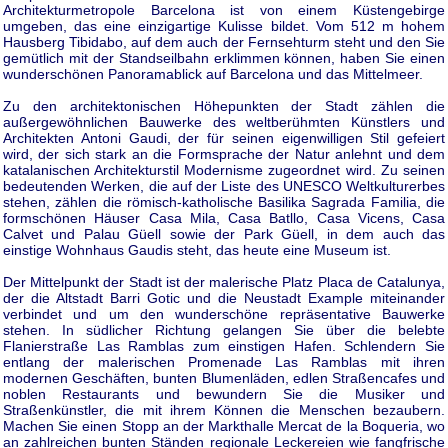
Architekturmetropole Barcelona ist von einem Küstengebirge
umgeben, das eine einzigartige Kulisse bildet. Vom 512 m hohem
Hausberg Tibidabo, auf dem auch der Fernsehturm steht und den Sie
gemütlich mit der Standseilbahn erklimmen können, haben Sie einen
wunderschönen Panoramablick auf Barcelona und das Mittelmeer.
Zu den architektonischen Höhepunkten der Stadt zählen die
außergewöhnlichen Bauwerke des weltberühmten Künstlers und
Architekten Antoni Gaudi, der für seinen eigenwilligen Stil gefeiert
wird, der sich stark an die Formsprache der Natur anlehnt und dem
katalanischen Architekturstil Modernisme zugeordnet wird. Zu seinen
bedeutenden Werken, die auf der Liste des UNESCO Weltkulturerbes
stehen, zählen die römisch-katholische Basilika Sagrada Familia, die
formschönen Häuser Casa Mila, Casa Batllo, Casa Vicens, Casa
Calvet und Palau Güell sowie der Park Güell, in dem auch das
einstige Wohnhaus Gaudis steht, das heute eine Museum ist.
Der Mittelpunkt der Stadt ist der malerische Platz Placa de Catalunya,
der die Altstadt Barri Gotic und die Neustadt Example miteinander
verbindet und um den wunderschöne repräsentative Bauwerke
stehen. In südlicher Richtung gelangen Sie über die belebte
Flanierstraße Las Ramblas zum einstigen Hafen. Schlendern Sie
entlang der malerischen Promenade Las Ramblas mit ihren
modernen Geschäften, bunten Blumenläden, edlen Straßencafes und
noblen Restaurants und bewundern Sie die Musiker und
Straßenkünstler, die mit ihrem Können die Menschen bezaubern.
Machen Sie einen Stopp an der Markthalle Mercat de la Boqueria, wo
an zahlreichen bunten Ständen regionale Leckereien wie fangfrische