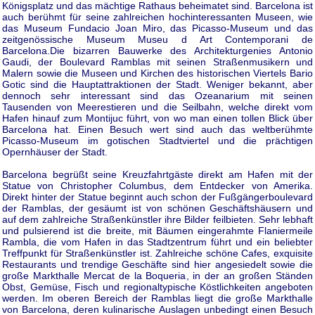
Königsplatz und das mächtige Rathaus beheimatet sind. Barcelona ist
auch berühmt für seine zahlreichen hochinteressanten Museen, wie
das Museum Fundacio Joan Miro, das Picasso-Museum und das
zeitgenössische Museum Museu d Art Contemporani de
Barcelona.Die bizarren Bauwerke des Architekturgenies Antonio
Gaudi, der Boulevard Ramblas mit seinen Straßenmusikern und
Malern sowie die Museen und Kirchen des historischen Viertels Bario
Gotic sind die Hauptattraktionen der Stadt. Weniger bekannt, aber
dennoch sehr interessant sind das Ozeanarium mit seinen
Tausenden von Meerestieren und die Seilbahn, welche direkt vom
Hafen hinauf zum Montijuc führt, von wo man einen tollen Blick über
Barcelona hat. Einen Besuch wert sind auch das weltberühmte
Picasso-Museum im gotischen Stadtviertel und die prächtigen
Opernhäuser der Stadt.
Barcelona begrüßt seine Kreuzfahrtgäste direkt am Hafen mit der
Statue von Christopher Columbus, dem Entdecker von Amerika.
Direkt hinter der Statue beginnt auch schon der Fußgängerboulevard
der Ramblas, der gesäumt ist von schönen Geschäftshäusern und
auf dem zahlreiche Straßenkünstler ihre Bilder feilbieten. Sehr lebhaft
und pulsierend ist die breite, mit Bäumen eingerahmte Flaniermeile
Rambla, die vom Hafen in das Stadtzentrum führt und ein beliebter
Treffpunkt für Straßenkünstler ist. Zahlreiche schöne Cafes, exquisite
Restaurants und trendige Geschäfte sind hier angesiedelt sowie die
große Markthalle Mercat de la Boqueria, in der an großen Ständen
Obst, Gemüse, Fisch und regionaltypische Köstlichkeiten angeboten
werden. Im oberen Bereich der Ramblas liegt die große Markthalle
von Barcelona, deren kulinarische Auslagen unbedingt einen Besuch