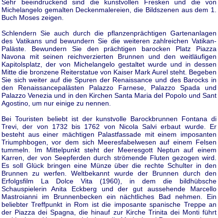
Sehr beeindruckend sind die kunstvollen Fresken und die von
Michelangelo gemalten Deckenmalereien, die Bildszenen aus dem 1.
Buch Moses zeigen.
Schlendern Sie auch durch die pflanzenprächtigen Gartenanlagen
des Vatikans und bewundern Sie die weiteren zahlreichen Vatikan-
Paläste. Bewundern Sie den prächtigen barocken Platz Piazza
Navona mit seinen reichverzierten Brunnen und den weitläufigen
Kapitolsplatz, der von Michelangelo gestaltet wurde und in dessen
Mitte die bronzene Reiterstatue von Kaiser Mark Aurel steht. Begeben
Sie sich weiter auf die Spuren der Renaissance und des Barocks in
den Renaissancepalästen Palazzo Farnese, Palazzo Spada und
Palazzo Venezia und in den Kirchen Santa Maria del Popolo und Sant
Agostino, um nur einige zu nennen.
Bei Touristen beliebt ist der kunstvolle Barockbrunnen Fontana di
Trevi, der von 1732 bis 1762 von Nicola Salvi erbaut wurde. Er
besteht aus einer mächtigen Palastfassade mit einem imposanten
Triumphbogen, vor dem sich Meeresfabelwesen auf einem Felsen
tummeln. Im Mittelpunkt steht der Meeresgott Neptun auf einem
Karren, der von Seepferden durch strömende Fluten gezogen wird.
Es soll Glück bringen eine Münze über die rechte Schulter in den
Brunnen zu werfen. Weltbekannt wurde der Brunnen durch den
Erfolgsfilm La Dolce Vita (1960), in dem die bildhübsche
Schauspielerin Anita Eckberg und der gut aussehende Marcello
Mastroianni im Brunnenbecken ein nächtliches Bad nehmen. Ein
beliebter Treffpunkt in Rom ist die imposante spanische Treppe an
der Piazza dei Spagna, die hinauf zur Kirche Trinita dei Monti führt