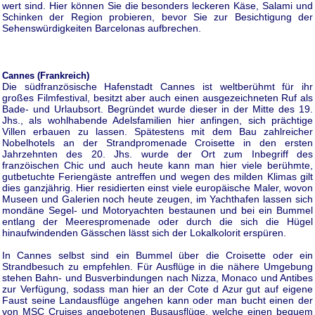
wert sind. Hier können Sie die besonders leckeren Käse, Salami und
Schinken der Region probieren, bevor Sie zur Besichtigung der
Sehenswürdigkeiten Barcelonas aufbrechen.
Cannes (Frankreich)
Die südfranzösische Hafenstadt Cannes ist weltberühmt für ihr
großes Filmfestival, besitzt aber auch einen ausgezeichneten Ruf als
Bade- und Urlaubsort. Begründet wurde dieser in der Mitte des 19.
Jhs., als wohlhabende Adelsfamilien hier anfingen, sich prächtige
Villen erbauen zu lassen. Spätestens mit dem Bau zahlreicher
Nobelhotels an der Strandpromenade Croisette in den ersten
Jahrzehnten des 20. Jhs. wurde der Ort zum Inbegriff des
franzöischen Chic und auch heute kann man hier viele berühmte,
gutbetuchte Feriengäste antreffen und wegen des milden Klimas gilt
dies ganzjährig. Hier residierten einst viele europäische Maler, wovon
Museen und Galerien noch heute zeugen, im Yachthafen lassen sich
mondäne Segel- und Motoryachten bestaunen und bei ein Bummel
entlang der Meerespromenade oder durch die sich die Hügel
hinaufwindenden Gässchen lässt sich der Lokalkolorit erspüren.
In Cannes selbst sind ein Bummel über die Croisette oder ein
Strandbesuch zu empfehlen. Für Ausflüge in die nähere Umgebung
stehen Bahn- und Busverbindungen nach Nizza, Monaco und Antibes
zur Verfügung, sodass man hier an der Cote d Azur gut auf eigene
Faust seine Landausflüge angehen kann oder man bucht einen der
von MSC Cruises angebotenen Busausflüge, welche einen bequem