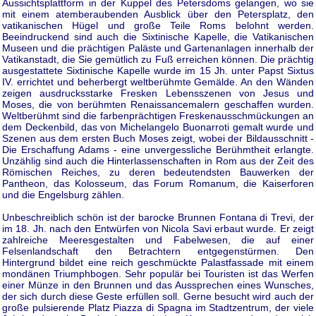
Aussichtsplattform in der Kuppel des Petersdoms gelangen, wo sie
mit einem atemberaubenden Ausblick über den Petersplatz, den
vatikanischen Hügel und große Teile Roms belohnt werden.
Beeindruckend sind auch die Sixtinische Kapelle, die Vatikanischen
Museen und die prächtigen Paläste und Gartenanlagen innerhalb der
Vatikanstadt, die Sie gemütlich zu Fuß erreichen können. Die prächtig
ausgestattete Sixtinische Kapelle wurde im 15 Jh. unter Papst Sixtus
IV. errichtet und beherbergt weltberühmte Gemälde. An den Wänden
zeigen ausdrucksstarke Fresken Lebensszenen von Jesus und
Moses, die von berühmten Renaissancemalern geschaffen wurden.
Weltberühmt sind die farbenprächtigen Freskenausschmückungen an
dem Deckenbild, das von Michelangelo Buonarroti gemalt wurde und
Szenen aus dem ersten Buch Moses zeigt, wobei der Bildausschnitt -
Die Erschaffung Adams - eine unvergessliche Berühmtheit erlangte.
Unzählig sind auch die Hinterlassenschaften in Rom aus der Zeit des
Römischen Reiches, zu deren bedeutendsten Bauwerken der
Pantheon, das Kolosseum, das Forum Romanum, die Kaiserforen
und die Engelsburg zählen.
Unbeschreiblich schön ist der barocke Brunnen Fontana di Trevi, der
im 18. Jh. nach den Entwürfen von Nicola Savi erbaut wurde. Er zeigt
zahlreiche Meeresgestalten und Fabelwesen, die auf einer
Felsenlandschaft den Betrachtern entgegenstürmen. Den
Hintergrund bildet eine reich geschmückte Palastfassade mit einem
mondänen Triumphbogen. Sehr populär bei Touristen ist das Werfen
einer Münze in den Brunnen und das Aussprechen eines Wunsches,
der sich durch diese Geste erfüllen soll. Gerne besucht wird auch der
große pulsierende Platz Piazza di Spagna im Stadtzentrum, der viele