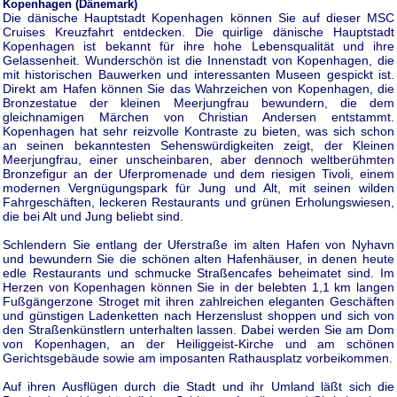
Kopenhagen (Dänemark)
Die dänische Hauptstadt Kopenhagen können Sie auf dieser MSC
Cruises Kreuzfahrt entdecken. Die quirlige dänische Hauptstadt
Kopenhagen ist bekannt für ihre hohe Lebensqualität und ihre
Gelassenheit. Wunderschön ist die Innenstadt von Kopenhagen, die
mit historischen Bauwerken und interessanten Museen gespickt ist.
Direkt am Hafen können Sie das Wahrzeichen von Kopenhagen, die
Bronzestatue der kleinen Meerjungfrau bewundern, die dem
gleichnamigen Märchen von Christian Andersen entstammt.
Kopenhagen hat sehr reizvolle Kontraste zu bieten, was sich schon
an seinen bekanntesten Sehenswürdigkeiten zeigt, der Kleinen
Meerjungfrau, einer unscheinbaren, aber dennoch weltberühmten
Bronzefigur an der Uferpromenade und dem riesigen Tivoli, einem
modernen Vergnügungspark für Jung und Alt, mit seinen wilden
Fahrgeschäften, leckeren Restaurants und grünen Erholungswiesen,
die bei Alt und Jung beliebt sind.
Schlendern Sie entlang der Uferstraße im alten Hafen von Nyhavn
und bewundern Sie die schönen alten Hafenhäuser, in denen heute
edle Restaurants und schmucke Straßencafes beheimatet sind. Im
Herzen von Kopenhagen können Sie in der belebten 1,1 km langen
Fußgängerzone Stroget mit ihren zahlreichen eleganten Geschäften
und günstigen Ladenketten nach Herzenslust shoppen und sich von
den Straßenkünstlern unterhalten lassen. Dabei werden Sie am Dom
von Kopenhagen, an der Heiliggeist-Kirche und am schönen
Gerichtsgebäude sowie am imposanten Rathausplatz vorbeikommen.
Auf ihren Ausflügen durch die Stadt und ihr Umland läßt sich die