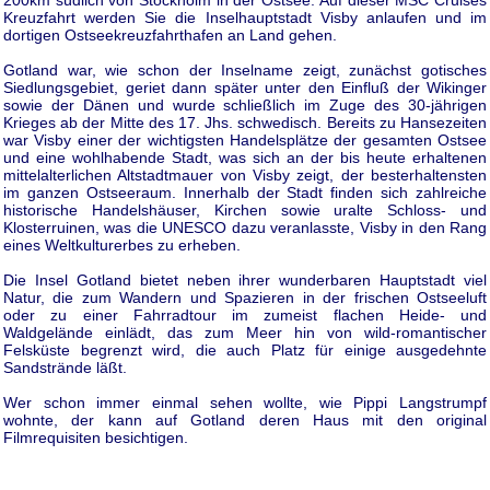
Kreuzfahrt werden Sie die Inselhauptstadt Visby anlaufen und im
dortigen Ostseekreuzfahrthafen an Land gehen.
Gotland war, wie schon der Inselname zeigt, zunächst gotisches
Siedlungsgebiet, geriet dann später unter den Einfluß der Wikinger
sowie der Dänen und wurde schließlich im Zuge des 30-jährigen
Krieges ab der Mitte des 17. Jhs. schwedisch. Bereits zu Hansezeiten
war Visby einer der wichtigsten Handelsplätze der gesamten Ostsee
und eine wohlhabende Stadt, was sich an der bis heute erhaltenen
mittelalterlichen Altstadtmauer von Visby zeigt, der besterhaltensten
im ganzen Ostseeraum. Innerhalb der Stadt finden sich zahlreiche
historische Handelshäuser, Kirchen sowie uralte Schloss- und
Klosterruinen, was die UNESCO dazu veranlasste, Visby in den Rang
eines Weltkulturerbes zu erheben.
Die Insel Gotland bietet neben ihrer wunderbaren Hauptstadt viel
Natur, die zum Wandern und Spazieren in der frischen Ostseeluft
oder zu einer Fahrradtour im zumeist flachen Heide- und
Waldgelände einlädt, das zum Meer hin von wild-romantischer
Felsküste begrenzt wird, die auch Platz für einige ausgedehnte
Sandstrände läßt.
Wer schon immer einmal sehen wollte, wie Pippi Langstrumpf
wohnte, der kann auf Gotland deren Haus mit den original
Filmrequisiten besichtigen.