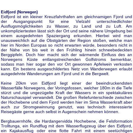
Eidfjord (Norwegen)
Eidfjord ist ein kleiner Kreuzfahrthafen am gleichnamigen Fjord und
der Ausgangspunkt für eine Vielzahl unterschiedlichster
Ausflugsmöglichkeiten zu Wasser, zu Land und zu Luft. Am
unkompliziertesten lässt sich der Ort und seine nähere Umgebung bei
einem ausgedehnten Spaziergang erkunden. Hierbei wird man
unausweichlich auf die Obstgärten der Region stoßen, welche man
hier im Norden Europas so nicht erwarten würde, besonders nicht in
der Nähe von bis weit in den Frühling hinein schneebedeckten
Berggipfeln. Doch hier macht sich der wärmende Einfluss des an
Norwegens Küste entlangstreichenden Golfstroms bemerkbar,
sodass man hier sogar den vor Ort gewonnen Apfelwein verkosten
kann. Ein bestens ausgeschildertes Netz von Wanderwegen erlaubt
ausgedehnte Wanderungen am Fjord und in die Bergwelt.
Keine 20km von Eidfjord liegt einer der beeindruckendsten
Wasserfälle Norwegens, der Voringsfossen, welcher 180m in die Tiefe
stürzt und die ungezügelte Kraft der Wassers in ein spektakuläres
Naturschauspiel verwandelt. Die großen Reliefunterschiede zwischen
der Hochebene und dem Fjord werden hier im Sima Wasserkraft aber
auch zur Stromgewinnung genutzt, was technisch interessierte
Reisegäste gerne auch selbst in Augenschein nehmen können.
Bergbauernhöfe, die Hardangervidda Hochebene, die Felsformation
Trolltunga, ein Rundflug mit dem Wasserflugzeug über den Eidfjord,
ein Kajakausflug oder eine flotte Fahrt mit einem seetüchtigen