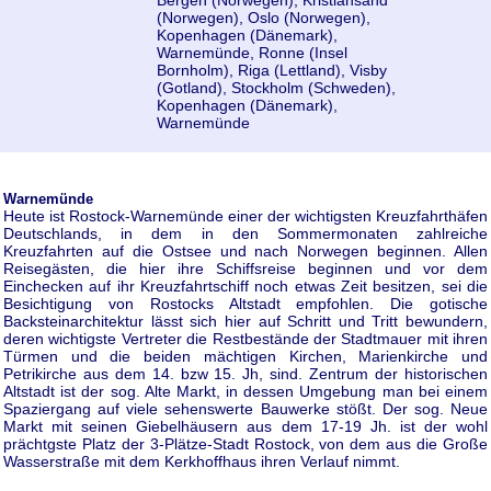
Bergen (Norwegen), Kristiansand
(Norwegen), Oslo (Norwegen),
Kopenhagen (Dänemark),
Warnemünde, Ronne (Insel
Bornholm), Riga (Lettland), Visby
(Gotland), Stockholm (Schweden),
Kopenhagen (Dänemark),
Warnemünde
Warnemünde
Heute ist Rostock-Warnemünde einer der wichtigsten Kreuzfahrthäfen
Deutschlands, in dem in den Sommermonaten zahlreiche
Kreuzfahrten auf die Ostsee und nach Norwegen beginnen. Allen
Reisegästen, die hier ihre Schiffsreise beginnen und vor dem
Einchecken auf ihr Kreuzfahrtschiff noch etwas Zeit besitzen, sei die
Besichtigung von Rostocks Altstadt empfohlen. Die gotische
Backsteinarchitektur lässt sich hier auf Schritt und Tritt bewundern,
deren wichtigste Vertreter die Restbestände der Stadtmauer mit ihren
Türmen und die beiden mächtigen Kirchen, Marienkirche und
Petrikirche aus dem 14. bzw 15. Jh, sind. Zentrum der historischen
Altstadt ist der sog. Alte Markt, in dessen Umgebung man bei einem
Spaziergang auf viele sehenswerte Bauwerke stößt. Der sog. Neue
Markt mit seinen Giebelhäusern aus dem 17-19 Jh. ist der wohl
prächtgste Platz der 3-Plätze-Stadt Rostock, von dem aus die Große
Wasserstraße mit dem Kerkhoffhaus ihren Verlauf nimmt.