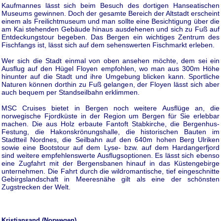
Kaufmannes lässt sich beim Besuch des dortigen Hanseatischen
Museums gewinnen. Doch der gesamte Bereich der Altstadt erscheint
einem als Freilichtmuseum und man sollte eine Besichtigung über die
am Kai stehenden Gebäude hinaus ausdehenen und sich zu Fuß auf
Entdeckungstour begeben. Das Bergen ein wichtiges Zentrum des
Fischfangs ist, lässt sich auf dem sehenswerten Fischmarkt erleben.
Wer sich die Stadt einmal von oben ansehen möchte, dem sei ein
Ausflug auf den Hügel Floyen empfohlen, wo man aus 300m Höhe
hinunter auf die Stadt und ihre Umgebung blicken kann. Sportliche
Naturen können dorthin zu Fuß gelangen, der Floyen lässt sich aber
auch bequem per Standseilbahn erklimmen.
MSC Cruises bietet in Bergen noch weitere Ausflüge an, die
norwegische Fjordküste in der Region um Bergen für Sie erlebbar
machen. Die aus Holz erbaute Fantoft Stabkirche, die Bergenhus-
Festung, die Hakonskrönungshalle, die historischen Bauten im
Stadtteil Nordnes, die Seilbahn auf den 640m hohen Berg Ulriken
sowie eine Bootstour auf dem Lyse- bzw. auf dem Hardangerfjord
sind weitere empfehlenswerte Ausflugsoptionen. Es lässt sich ebenso
eine Zugfahrt mit der Bergensbanen hinauf in das Küstengebirge
unternehmen. Die Fahrt durch die wildromantische, tief eingeschnitte
Gebirgslandschaft in Meeresnähe gilt als eine der schönsten
Zugstrecken der Welt.
Kristiansand (Norwegen)