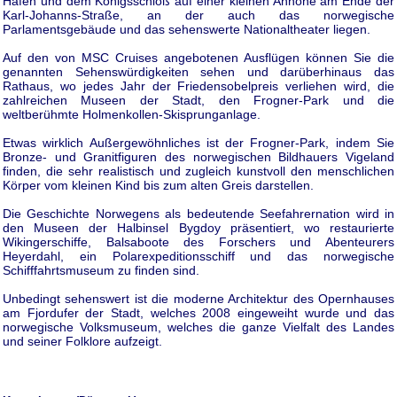
Hafen und dem Königsschloß auf einer kleinen Anhöhe am Ende der
Karl-Johanns-Straße, an der auch das norwegische
Parlamentsgebäude und das sehenswerte Nationaltheater liegen.
Auf den von MSC Cruises angebotenen Ausflügen können Sie die
genannten Sehenswürdigkeiten sehen und darüberhinaus das
Rathaus, wo jedes Jahr der Friedensobelpreis verliehen wird, die
zahlreichen Museen der Stadt, den Frogner-Park und die
weltberühmte Holmenkollen-Skisprunganlage.
Etwas wirklich Außergewöhnliches ist der Frogner-Park, indem Sie
Bronze- und Granitfiguren des norwegischen Bildhauers Vigeland
finden, die sehr realistisch und zugleich kunstvoll den menschlichen
Körper vom kleinen Kind bis zum alten Greis darstellen.
Die Geschichte Norwegens als bedeutende Seefahrernation wird in
den Museen der Halbinsel Bygdoy präsentiert, wo restaurierte
Wikingerschiffe, Balsaboote des Forschers und Abenteurers
Heyerdahl, ein Polarexpeditionsschiff und das norwegische
Schifffahrtsmuseum zu finden sind.
Unbedingt sehenswert ist die moderne Architektur des Opernhauses
am Fjordufer der Stadt, welches 2008 eingeweiht wurde und das
norwegische Volksmuseum, welches die ganze Vielfalt des Landes
und seiner Folklore aufzeigt.