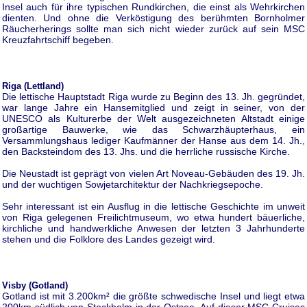
Insel auch für ihre typischen Rundkirchen, die einst als Wehrkirchen
dienten. Und ohne die Verköstigung des berühmten Bornholmer
Räucherherings sollte man sich nicht wieder zurück auf sein MSC
Kreuzfahrtschiff begeben.
Riga (Lettland)
Die lettische Hauptstadt Riga wurde zu Beginn des 13. Jh. gegründet,
war lange Jahre ein Hansemitglied und zeigt in seiner, von der
UNESCO als Kulturerbe der Welt ausgezeichneten Altstadt einige
großartige Bauwerke, wie das Schwarzhäupterhaus, ein
Versammlungshaus lediger Kaufmänner der Hanse aus dem 14. Jh.,
den Backsteindom des 13. Jhs. und die herrliche russische Kirche.
Die Neustadt ist geprägt von vielen Art Noveau-Gebäuden des 19. Jh.
und der wuchtigen Sowjetarchitektur der Nachkriegsepoche.
Sehr interessant ist ein Ausflug in die lettische Geschichte im unweit
von Riga gelegenen Freilichtmuseum, wo etwa hundert bäuerliche,
kirchliche und handwerkliche Anwesen der letzten 3 Jahrhunderte
stehen und die Folklore des Landes gezeigt wird.
Visby (Gotland)
Gotland ist mit 3.200km² die größte schwedische Insel und liegt etwa
200km südlich von Stockholm in der Ostsee. Auf dieser MSC Cruises