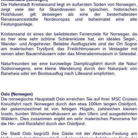
Die Hafenstadt Kristiansand liegt im äußersten Süden von Norwegen,
zeigt viele der für Skandinavien so typischen, historischen
Holzhäuser, gilt deswegen als eine der besterhaltesten
Renaissancestädte Nordeuropas und beheimatet eine alte
Festungsanlage.
Kristiansand ist eines der beliebtesten Ferienziele für Norweger, da
es hier eine sehr schöne Schärenküste hat, ein ideales Segel-,
Wander- und Angelrevier. Beliebte Ausflugsziele sind der Ort Sogne
am malerischen Trysfjord, das Freilichtmuseum in Vestagder mit
seinen alten Bauernhäusern oder das Mineralienmuseum in Setesdal.
Naturfreunden sei eine kurzweilige Dampfzugfahrt durch die Natur
Südnorwegens, eine kleine Wanderung durch den Naturpark von
Baneheia oder ein Bootsausflug nach Lillesand empfohlen.
Oslo (Norwegen)
Die norwegische Haupstadt Oslo erreichen Sie auf ihrer MSC Cruises
Kreuzfahrt nach Norwegen durch den etwa 100km langen Oslofjord,
der gekennzeichnet ist von felsigen Hügeln, zahlreichen kleinen
Inseln, bunten Wochenendhäusern an den Ufern und ausgedehnten
Wäldern. Dies zusammen ergibt ein sehr malerisches Panorama für
die Hin- und Rückfahrt durch den Oslofjord.
Die Stadt Oslo begrüßt ihre Gäste mit der Akershus-Festung am