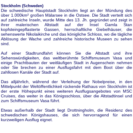
Stockholm (Schweden)
Die schwedische Hauptstadt Stockholm liegt an der Mündung des
über 1.000km² großen Mälarsee in die Ostsee. Die Stadt verteilt sich
auf zahlreiche Inseln, wurde Mitte des 13. Jh. gegründet und zeigt in
ihrer malerischen Altstadt auf der Insel Gamla Stan
kopfsteingepflasterte Gassen, herrschaftliche Giebelhäuser, die
sehenswerte Nikolaikirche und das königliche Schloss, wo die tägliche
Ablösung der Wache und zahlreiche historische Museen zu sehen
sind.
Auf einer Stadtrundfahrt können Sie die Altstadt und ihre
Sehenswürdigkeiten, das weltberühmte Schiffsmuseum Vasa und
einige Prachtbauten der weitläufigen Stadt in Augenschein nehmen
oder Sie brechen zu einer Ausflugsfahrt mit dem Boot über die
zahllosen Kanäle der Stadt auf.
Das alljährlich, während der Verleihung der Nobelpreise, in den
Mittelpunkt der Weltöffentlichkeit rückende Rathaus von Stockholm ist
der erste Höhepunkt eines weiteren Ausflugsangebotes von MSC
Cruises, das weiter in das Königsschloss, über die Altstadtinsel und
zum Schiffsmuseum Vasa führt.
Etwas außerhalb der Stadt liegt Drottningholm, die Residenz des
schwedischen Königshauses, die sich hervorragend für einen
kurzweiligen Ausflug eignet.