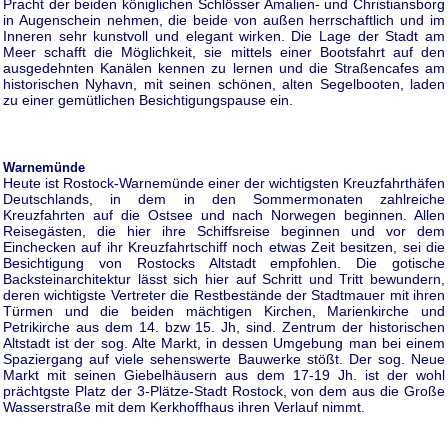
Pracht der beiden königlichen Schlösser Amalien- und Christiansborg
in Augenschein nehmen, die beide von außen herrschaftlich und im
Inneren sehr kunstvoll und elegant wirken. Die Lage der Stadt am
Meer schafft die Möglichkeit, sie mittels einer Bootsfahrt auf den
ausgedehnten Kanälen kennen zu lernen und die Straßencafes am
historischen Nyhavn, mit seinen schönen, alten Segelbooten, laden
zu einer gemütlichen Besichtigungspause ein.
Warnemünde
Heute ist Rostock-Warnemünde einer der wichtigsten Kreuzfahrthäfen
Deutschlands, in dem in den Sommermonaten zahlreiche
Kreuzfahrten auf die Ostsee und nach Norwegen beginnen. Allen
Reisegästen, die hier ihre Schiffsreise beginnen und vor dem
Einchecken auf ihr Kreuzfahrtschiff noch etwas Zeit besitzen, sei die
Besichtigung von Rostocks Altstadt empfohlen. Die gotische
Backsteinarchitektur lässt sich hier auf Schritt und Tritt bewundern,
deren wichtigste Vertreter die Restbestände der Stadtmauer mit ihren
Türmen und die beiden mächtigen Kirchen, Marienkirche und
Petrikirche aus dem 14. bzw 15. Jh, sind. Zentrum der historischen
Altstadt ist der sog. Alte Markt, in dessen Umgebung man bei einem
Spaziergang auf viele sehenswerte Bauwerke stößt. Der sog. Neue
Markt mit seinen Giebelhäusern aus dem 17-19 Jh. ist der wohl
prächtgste Platz der 3-Plätze-Stadt Rostock, von dem aus die Große
Wasserstraße mit dem Kerkhoffhaus ihren Verlauf nimmt.