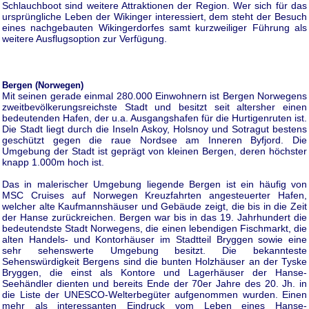
Schlauchboot sind weitere Attraktionen der Region. Wer sich für das
ursprüngliche Leben der Wikinger interessiert, dem steht der Besuch
eines nachgebauten Wikingerdorfes samt kurzweiliger Führung als
weitere Ausflugsoption zur Verfügung.
Bergen (Norwegen)
Mit seinen gerade einmal 280.000 Einwohnern ist Bergen Norwegens
zweitbevölkerungsreichste Stadt und besitzt seit altersher einen
bedeutenden Hafen, der u.a. Ausgangshafen für die Hurtigenruten ist.
Die Stadt liegt durch die Inseln Askoy, Holsnoy und Sotragut bestens
geschützt gegen die raue Nordsee am Inneren Byfjord. Die
Umgebung der Stadt ist geprägt von kleinen Bergen, deren höchster
knapp 1.000m hoch ist.
Das in malerischer Umgebung liegende Bergen ist ein häufig von
MSC Cruises auf Norwegen Kreuzfahrten angesteuerter Hafen,
welcher alte Kaufmannshäuser und Gebäude zeigt, die bis in die Zeit
der Hanse zurückreichen. Bergen war bis in das 19. Jahrhundert die
bedeutendste Stadt Norwegens, die einen lebendigen Fischmarkt, die
alten Handels- und Kontorhäuser im Stadtteil Bryggen sowie eine
sehr sehenswerte Umgebung besitzt. Die bekannteste
Sehenswürdigkeit Bergens sind die bunten Holzhäuser an der Tyske
Bryggen, die einst als Kontore und Lagerhäuser der Hanse-
Seehändler dienten und bereits Ende der 70er Jahre des 20. Jh. in
die Liste der UNESCO-Welterbegüter aufgenommen wurden. Einen
mehr als interessanten Eindruck vom Leben eines Hanse-