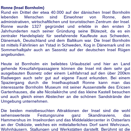
Ronne (Insel Bornholm)
Rund ein Drittel der etwa 40.000 auf der dänischen Insel Bornholm
lebenden Menschen sind Einwohner von Ronne, dem
administrativen, wirtschaftlichen und toruristischen Zentrum der Insel.
Ronne wurde 1327 gegründet und erlebte in den ersten 3
Jahrhunderten nach seiner Gründung seine Blütezeit, da es ein
zentraler Handelsplatz für seefahrende Kaufleute aus Schweden,
Dänemark, Deutschland und dem Baltikum war. Die Insel Bornholm
ist mittels Fährlinien an Ystad in Schweden, Kog in Dänemark und im
Sommerhalbjahr auch an Sassnitz auf der deutschen Insel Rügen
angebunden.
Heute ist Bornholm ein beliebtes Urlaubsziel und hier an Land
gehende Kreuzfahrtpassagiere können die Insel mit dem sehr gut
ausgebauten Busnetz oder einem Leihfahrrad auf den über 200km
Radwegen auch sehr gut auf eigene Faust erkunden. Bei einem
Spaziergang durch die Inselhauptsadt Ronne kann man das
interessante Bornholm Museum mit seiner Aussenstelle des Ericsen
Gartenhauses, die alte Nicolaikirche und das kleine Kastell besuchen
und auch gleich einen Abstecher an die schönen Sandstrände der
Umgebung unternehmen.
Die beiden meistbesuchten Attraktionen der Insel sind die wohl
sehenswerteste Festungsruine ganz Skandinaviens, das
Hammershus im Inselnorden und das Middelaldercenter in Ostserlars
an der Ostküste, welches ein mittelalterliches Dorf samt Wehrzaun,
Wohnhäusern, Stallungen und Werkstätten darstellt. Berühmt ist die