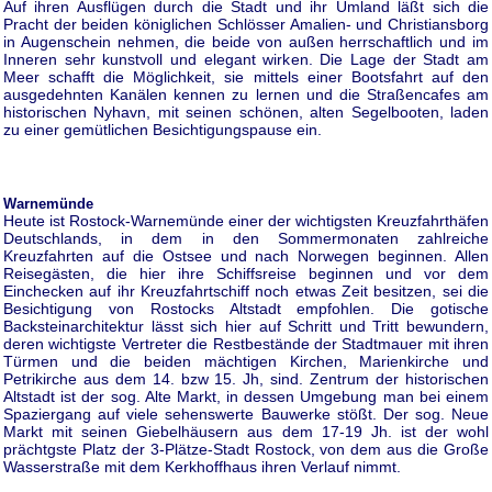
Auf ihren Ausflügen durch die Stadt und ihr Umland läßt sich die
Pracht der beiden königlichen Schlösser Amalien- und Christiansborg
in Augenschein nehmen, die beide von außen herrschaftlich und im
Inneren sehr kunstvoll und elegant wirken. Die Lage der Stadt am
Meer schafft die Möglichkeit, sie mittels einer Bootsfahrt auf den
ausgedehnten Kanälen kennen zu lernen und die Straßencafes am
historischen Nyhavn, mit seinen schönen, alten Segelbooten, laden
zu einer gemütlichen Besichtigungspause ein.
Warnemünde
Heute ist Rostock-Warnemünde einer der wichtigsten Kreuzfahrthäfen
Deutschlands, in dem in den Sommermonaten zahlreiche
Kreuzfahrten auf die Ostsee und nach Norwegen beginnen. Allen
Reisegästen, die hier ihre Schiffsreise beginnen und vor dem
Einchecken auf ihr Kreuzfahrtschiff noch etwas Zeit besitzen, sei die
Besichtigung von Rostocks Altstadt empfohlen. Die gotische
Backsteinarchitektur lässt sich hier auf Schritt und Tritt bewundern,
deren wichtigste Vertreter die Restbestände der Stadtmauer mit ihren
Türmen und die beiden mächtigen Kirchen, Marienkirche und
Petrikirche aus dem 14. bzw 15. Jh, sind. Zentrum der historischen
Altstadt ist der sog. Alte Markt, in dessen Umgebung man bei einem
Spaziergang auf viele sehenswerte Bauwerke stößt. Der sog. Neue
Markt mit seinen Giebelhäusern aus dem 17-19 Jh. ist der wohl
prächtgste Platz der 3-Plätze-Stadt Rostock, von dem aus die Große
Wasserstraße mit dem Kerkhoffhaus ihren Verlauf nimmt.