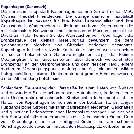
Kopenhagen (Dänemark)
Die dänische Hauptstadt Kopenhagen können Sie auf dieser MSC
Cruises Kreuzfahrt entdecken. Die quirlige dänische Hauptstadt
Kopenhagen ist bekannt für ihre hohe Lebensqualität und ihre
Gelassenheit. Wunderschön ist die Innenstadt von Kopenhagen, die
mit historischen Bauwerken und interessanten Museen gespickt ist.
Direkt am Hafen können Sie das Wahrzeichen von Kopenhagen, die
Bronzestatue der kleinen Meerjungfrau bewundern, die dem
gleichnamigen Märchen von Christian Andersen entstammt.
Kopenhagen hat sehr reizvolle Kontraste zu bieten, was sich schon
an seinen bekanntesten Sehenswürdigkeiten zeigt, der Kleinen
Meerjungfrau, einer unscheinbaren, aber dennoch weltberühmten
Bronzefigur an der Uferpromenade und dem riesigen Tivoli, einem
modernen Vergnügungspark für Jung und Alt, mit seinen wilden
Fahrgeschäften, leckeren Restaurants und grünen Erholungswiesen,
die bei Alt und Jung beliebt sind.
Schlendern Sie entlang der Uferstraße im alten Hafen von Nyhavn
und bewundern Sie die schönen alten Hafenhäuser, in denen heute
edle Restaurants und schmucke Straßencafes beheimatet sind. Im
Herzen von Kopenhagen können Sie in der belebten 1,1 km langen
Fußgängerzone Stroget mit ihren zahlreichen eleganten Geschäften
und günstigen Ladenketten nach Herzenslust shoppen und sich von
den Straßenkünstlern unterhalten lassen. Dabei werden Sie am Dom
von Kopenhagen, an der Heiliggeist-Kirche und am schönen
Gerichtsgebäude sowie am imposanten Rathausplatz vorbeikommen.