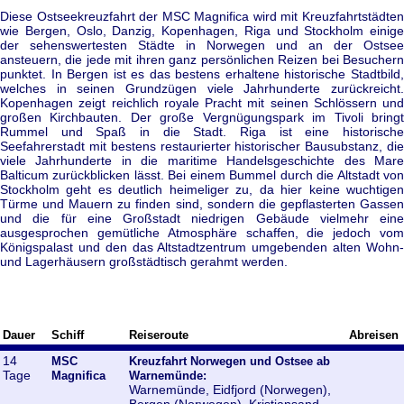
Diese Ostseekreuzfahrt der MSC Magnifica wird mit Kreuzfahrtstädten
wie Bergen, Oslo, Danzig, Kopenhagen, Riga und Stockholm einige
der sehenswertesten Städte in Norwegen und an der Ostsee
ansteuern, die jede mit ihren ganz persönlichen Reizen bei Besuchern
punktet. In Bergen ist es das bestens erhaltene historische Stadtbild,
welches in seinen Grundzügen viele Jahrhunderte zurückreicht.
Kopenhagen zeigt reichlich royale Pracht mit seinen Schlössern und
großen Kirchbauten. Der große Vergnügungspark im Tivoli bringt
Rummel und Spaß in die Stadt. Riga ist eine historische
Seefahrerstadt mit bestens restaurierter historischer Bausubstanz, die
viele Jahrhunderte in die maritime Handelsgeschichte des Mare
Balticum zurückblicken lässt. Bei einem Bummel durch die Altstadt von
Stockholm geht es deutlich heimeliger zu, da hier keine wuchtigen
Türme und Mauern zu finden sind, sondern die gepflasterten Gassen
und die für eine Großstadt niedrigen Gebäude vielmehr eine
ausgesprochen gemütliche Atmosphäre schaffen, die jedoch vom
Königspalast und den das Altstadtzentrum umgebenden alten Wohn-
und Lagerhäusern großstädtisch gerahmt werden.
Dauer
Schiff
Reiseroute
Abreisen
14
MSC
Kreuzfahrt Norwegen und Ostsee ab
Tage
Magnifica
Warnemünde:
Warnemünde, Eidfjord (Norwegen),