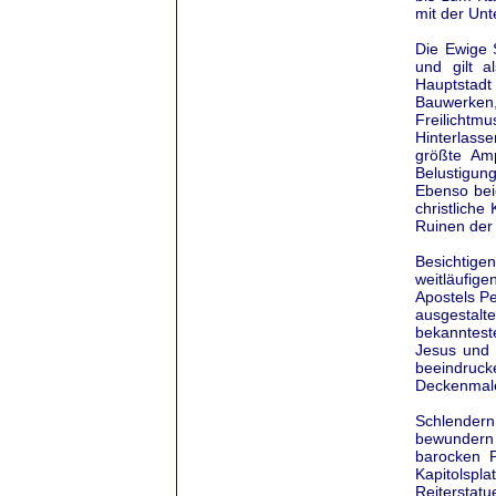
mit der Un
Die Ewige 
und gilt a
Hauptstadt 
Bauwerken
Freilicht
Hinterlass
größte Am
Belustigun
Ebenso beie
christliche
Ruinen der
Besichtige
weitläufig
Apostels Pe
ausgestalt
bekanntest
Jesus und 
beeindruc
Deckenmale
Schlender
bewundern 
barocken P
Kapitolspl
Reiterstat