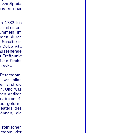
lazzo Spada
ino, um nur
on 1732 bis
de mit einem
tummeln. Im
erden durch
 Schulter in
 Dolce Vita
 aussehende
r Treffpunkt
 zur Kirche
treckt.
 Petersdom,
wir allen
en sind die
en. Und was
den antiken
s ab dem 4.
dt geführt,
heaters, des
önnen, die
es römischen
ersdom, der