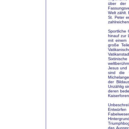
über der 
Fassungsve
Welt zählt.
St. Peter 
zahlreiche
Sportliche
hinauf zur 
mit einem 
große Teil
Vatikanis
Vatikansta
Sixtinisch
weltberühm
Jesus und 
sind die 
Michelange
der Bildau
Unzählig s
deren bed
Kaiserforen
Unbeschrei
Entwürfen
Fabelwese
Hintergru
Triumphbog
das Ausspr