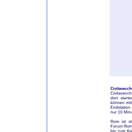
Civitavecch
Civitavecc
dort start
können mit
Endstation 
nur 10 Min
Rom ist s
Forum Rom
bis zum Ka