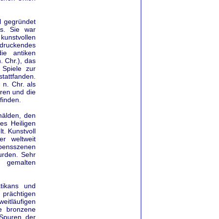
l gegründet
ns. Sie war
 kunstvollen
druckendes
ie antiken
 Chr.), das
Spiele zur
tattfanden.
 n. Chr. als
oren und die
finden.
mälden, den
es Heiligen
t. Kunstvoll
er weltweit
ebensszenen
urden. Sehr
o gemalten
tikans und
 prächtigen
eitläufigen
ie bronzene
 Spuren der