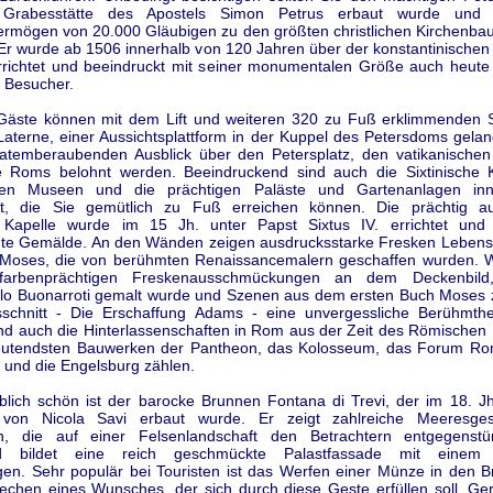
Grabesstätte des Apostels Simon Petrus erbaut wurde und
rmögen von 20.000 Gläubigen zu den größten christlichen Kirchenba
 Er wurde ab 1506 innerhalb von 120 Jahren über der konstantinischen B
errichtet und beeindruckt mit seiner monumentalen Größe auch heute
n Besucher.
 Gäste können mit dem Lift und weiteren 320 zu Fuß erklimmenden 
Laterne, einer Aussichtsplattform in der Kuppel des Petersdoms gela
atemberaubenden Ausblick über den Petersplatz, den vatikanische
e Roms belohnt werden. Beeindruckend sind auch die Sixtinische K
chen Museen und die prächtigen Paläste und Gartenanlagen inn
dt, die Sie gemütlich zu Fuß erreichen können. Die prächtig au
e Kapelle wurde im 15 Jh. unter Papst Sixtus IV. errichtet und
te Gemälde. An den Wänden zeigen ausdrucksstarke Fresken Leben
Moses, die von berühmten Renaissancemalern geschaffen wurden. 
farbenprächtigen Freskenausschmückungen an dem Deckenbil
lo Buonarroti gemalt wurde und Szenen aus dem ersten Buch Moses z
sschnitt - Die Erschaffung Adams - eine unvergessliche Berühmthei
ind auch die Hinterlassenschaften in Rom aus der Zeit des Römischen 
eutendsten Bauwerken der Pantheon, das Kolosseum, das Forum Ro
 und die Engelsburg zählen.
blich schön ist der barocke Brunnen Fontana di Trevi, der im 18. J
 von Nicola Savi erbaut wurde. Er zeigt zahlreiche Meeresges
n, die auf einer Felsenlandschaft den Betrachtern entgegenst
nd bildet eine reich geschmückte Palastfassade mit eine
en. Sehr populär bei Touristen ist das Werfen einer Münze in den 
echen eines Wunsches, der sich durch diese Geste erfüllen soll. Ge