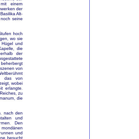
 mit einem
uwerken der
asilika Alt-
 noch seine
Stufen hoch
ngen, wo sie
n Hügel und
apelle, die
erhalb der
sgestattete
 beherbergt
sszenen von
Weltberühmt
d, das von
eigt, wobei
t erlangte.
Reiches, zu
manum, die
h. nach den
talten und
ürmen. Den
m mondänen
Brunnen und
rne besucht