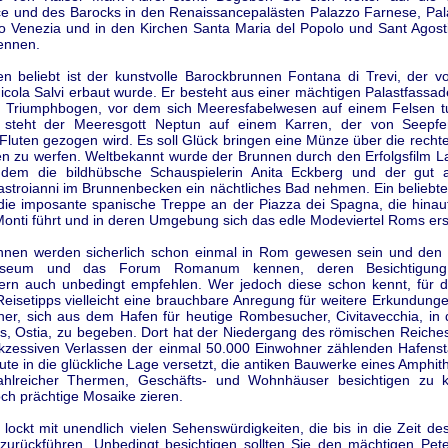
e und des Barocks in den Renaissancepalästen Palazzo Farnese, Pa
o Venezia und in den Kirchen Santa Maria del Popolo und Sant Agost
nennen.
ten beliebt ist der kunstvolle Barockbrunnen Fontana di Trevi, der v
cola Salvi erbaut wurde. Er besteht aus einer mächtigen Palastfassa
 Triumphbogen, vor dem sich Meeresfabelwesen auf einem Felsen 
t steht der Meeresgott Neptun auf einem Karren, der von Seepf
luten gezogen wird. Es soll Glück bringen eine Münze über die rechte
n zu werfen. Weltbekannt wurde der Brunnen durch den Erfolgsfilm La
 dem die bildhübsche Schauspielerin Anita Eckberg und der gut
stroianni im Brunnenbecken ein nächtliches Bad nehmen. Ein beliebte
 die imposante spanische Treppe an der Piazza dei Spagna, die hinauf
 Monti führt und in deren Umgebung sich das edle Modeviertel Roms ers
Ihnen werden sicherlich schon einmal in Rom gewesen sein und den
sseum und das Forum Romanum kennen, deren Besichtigung 
ern auch unbedingt empfehlen. Wer jedoch diese schon kennt, für d
Reisetipps vielleicht eine brauchbare Anregung für weitere Erkundung
her, sich aus dem Hafen für heutige Rombesucher, Civitavecchia, in 
, Ostia, zu begeben. Dort hat der Niedergang des römischen Reiche
kzessiven Verlassen der einmal 50.000 Einwohner zählenden Hafensta
te in die glückliche Lage versetzt, die antiken Bauwerke eines Amphit
ahlreicher Thermen, Geschäfts- und Wohnhäuser besichtigen zu k
och prächtige Mosaike zieren.
lockt mit unendlich vielen Sehenswürdigkeiten, die bis in die Zeit d
zurückführen. Unbedingt besichtigen sollten Sie den mächtigen Pet