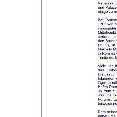
Renaissanc
und Palazz
einige zu 
Bei Touris
1762 von Ni
imposanten
Mittelpunk
strömende F
den Brunne
(1960), in
Marcello Ma
in Rom ist
Trinita dei
Viele von 
das Colo
Erstbesuch
folgenden 
läge da nä
Hafen Roms
Jh. zum su
was uns heu
Forums, z
teilweise n
Rom selbst 
Imperiums 