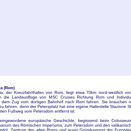
ia (Rom)
hia, der Kreuzfahrthafen von Rom, liegt etwa 70km nord-westlich v
en die Landausflüge von MSC Cruises Richtung Rom und Individua
 dem Zug vom dortigen Bahnhof nach Rom fahren. Sie brauchen ni
zu fahren, denn der Petersplatz hat eine eigene Haltestelle Stazione St.
uten Fußweg vom Petersdom entfernt ist.
teingewordene europäische Geschichte, beginnend beim Colosse
anum des Römischen Imperiums, zum Petersdom und den vatikanisc
pitol, Zentrum des alten Roms und quasi Gründungsort der Europäi