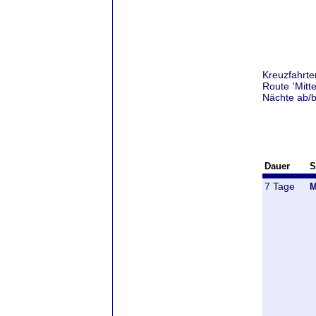
Kreuzfahrt
Route 'Mitt
Nächte ab/bi
Dauer
S
7 Tage
M