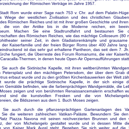
terzeichnung der Römischen Verträge im Jahre 1957.
Stadt Rom wurde einer Sage nach 753 v. Chr. auf dem Palatin-Hüge
ls Wiege der westlichen Zivilisation und des christlichen Glaube
des Römischen Reiches und ist mit ihrer großen Geschichte und ihren
, die von der Antike bis in die Moderne reichen, ein beein
museum. Machen Sie eine Stadtrundfahrt und bestaunen Sie d
enschaften des Römischen Reiches, wie das mächtige Colloseum (80 n.
phitheater seiner Zeit, in dem Gladiatorenkämpfe und grausame 
g der Kaiserfamilie und der freien Bürger Roms über 400 Jahre lang s
indruckend ist das sehr gut erhaltene Pantheon, das seit dem 7. Jh.
 Kirche fungiert, die Überreste des Forum Romanums, die vier Kaiserf
 Caracalla-Thermen, in denen heute Open-Air Opernaufführungen statt
n Sie auch die Sixtinische Kapelle, mit ihren weltberühmten Wandge
en Petersplatz und den mächtigen Petersdom, der über dem Grab d
trus erbaut wurde und zu den größten Kirchenbauwerken der Welt zähl
et wurde die prächtige Sixtinische Kapelle, in der sich einige d
en Gemälde befinden, wie die farbenprächtigen Wandgemälde, die L
Moses zeigen und von berühmten Renaissancemalerin erschaffen w
kend sind die kunstvollen Fresken und die von Michelangel
reien, die Bildszenen aus dem 1. Buch Moses zeigen.
n Sie auch durch die pflanzenprächtigen Gartenanlagen des Va
Sie die weiteren zahlreichen Vatikan-Paläste. Bewundern Sie den
latz Piazza Navona mit seinen reichverzierten Brunnen und den w
atz, der von Michelangelo gestaltet wurde und in dessen Mitte d
ue von Kaiser Mark Aurel steht. Begeben Sie sich weiter auf die