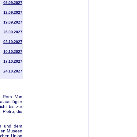
05.09.2027
12.09.2027
19.09.2027
26.09.2027
03.10.2027
10.10.2027
17.10.2027
24.10.2027
on Rom. Von
lausflügler
cht bis zur
 Pietro, die
um und dem
hen Museen
schen Union