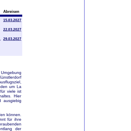
Abreisen
15.03.2027
22.03.2027
,
29.03.2027
ie Umgebung
ünstlerdorf
usflugsziel,
änden um La
r viele ist
altes. Hier
d ausgiebig
fen können.
nnt für ihre
eraubenden
ntlang der