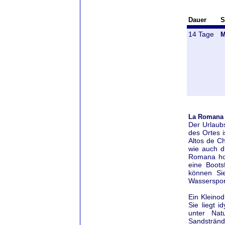
Dauer
S
14 Tage
M
La Romana 
Der Urlaub
des Ortes 
Altos de Ch
wie auch d
Romana hoc
eine Boots
können Sie
Wassersport
Ein Kleino
Sie liegt i
unter Nat
Sandsträn