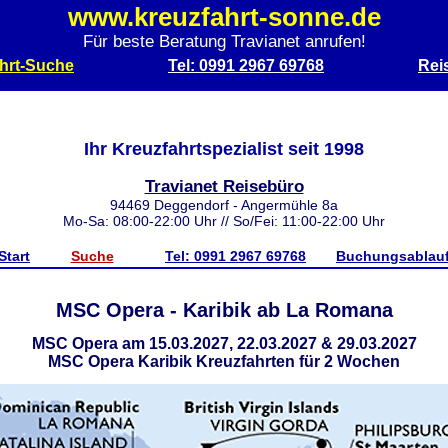
www.kreuzfahrt-sonne.de
Für beste Beratung Travianet anrufen!
hrt-Suche
Tel: 0991 2967 69768
Rei
Ihr Kreuzfahrtspezialist seit 1998
Travianet Reisebüro
94469 Deggendorf - Angermühle 8a
Mo-Sa: 08:00-22:00 Uhr // So/Fei: 11:00-22:00 Uhr
Start
Suche
Tel: 0991 2967 69768
Buchungsablau
MSC Opera - Karibik ab La Romana
MSC Opera am 15.03.2027, 22.03.2027 & 29.03.2027
MSC Opera Karibik Kreuzfahrten für 2 Wochen