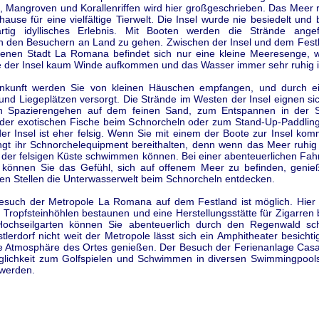
 Mangroven und Korallenriffen wird hier großgeschrieben. Das Meer 
uhause für eine vielfältige Tierwelt. Die Insel wurde nie besiedelt und 
artig idyllisches Erlebnis. Mit Booten werden die Strände ang
n den Besuchern an Land zu gehen. Zwischen der Insel und dem Festl
enen Stadt La Romana befindet sich nur eine kleine Meeresenge, 
te der Insel kaum Winde aufkommen und das Wasser immer sehr ruhig i
Ankunft werden Sie von kleinen Häuschen empfangen, und durch e
und Liegeplätzen versorgt. Die Strände im Westen der Insel eignen si
en Spazierengehen auf dem feinen Sand, zum Entspannen in der 
der exotischen Fische beim Schnorcheln oder zum Stand-Up-Paddling
r Insel ist eher felsig. Wenn Sie mit einem der Boote zur Insel kom
ngt ihr Schnorchelequipment bereithalten, denn wenn das Meer ruhig 
 der felsigen Küste schwimmen können. Bei einer abenteuerlichen Fah
können Sie das Gefühl, sich auf offenem Meer zu befinden, geni
en Stellen die Unterwasserwelt beim Schnorcheln entdecken.
esuch der Metropole La Romana auf dem Festland ist möglich. Hier
e Tropfsteinhöhlen bestaunen und eine Herstellungsstätte für Zigarren 
ochseilgarten können Sie abenteuerlich durch den Regenwald sc
lerdorf nicht weit der Metropole lässt sich ein Amphitheater besicht
e Atmosphäre des Ortes genießen. Der Besuch der Ferienanlage Ca
glichkeit zum Golfspielen und Schwimmen in diversen Swimmingpool
werden.