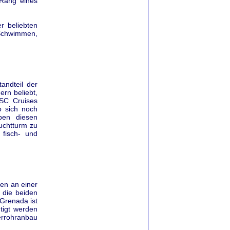
Rang eines
r beliebten
Schwimmen,
andteil der
rn beliebt,
MSC Cruises
o sich noch
eben diesen
uchtturm zu
 fisch- und
gen an einer
 die beiden
 Grenada ist
tigt werden
kerrohranbau