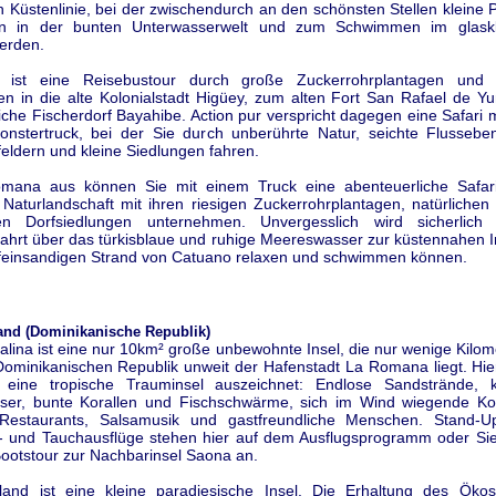
n Küstenlinie, bei der zwischendurch an den schönsten Stellen kleine
ln in der bunten Unterwasserwelt und zum Schwimmen im glask
werden.
nt ist eine Reisebustour durch große Zuckerrohrplantagen und 
en in die alte Kolonialstadt Higüey, zum alten Fort San Rafael de Y
eiche Fischerdorf Bayahibe. Action pur verspricht dagegen eine Safari 
onstertruck, bei der Sie durch unberührte Natur, seichte Flusseben
eldern und kleine Siedlungen fahren.
mana aus können Sie mit einem Truck eine abenteuerliche Safari
Naturlandschaft mit ihren riesigen Zuckerrohrplantagen, natürlichen
en Dorfsiedlungen unternehmen. Unvergesslich wird sicherlich
ahrt über das türkisblaue und ruhige Meereswasser zur küstennahen I
feinsandigen Strand von Catuano relaxen und schwimmen können.
land (Dominikanische Republik)
talina ist eine nur 10km² große unbewohnte Insel, die nur wenige Kilom
Dominikanischen Republik unweit der Hafenstadt La Romana liegt. Hier
 eine tropische Trauminsel auszeichnet: Endlose Sandstrände, kri
er, bunte Korallen und Fischschwärme, sich im Wind wiegende K
estaurants, Salsamusik und gastfreundliche Menschen. Stand-Up
- und Tauchausflüge stehen hier auf dem Ausflugsprogramm oder Sie
Bootstour zur Nachbarinsel Saona an.
sland ist eine kleine paradiesische Insel. Die Erhaltung des Öko