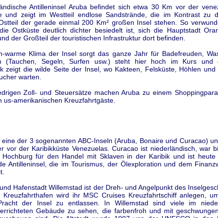
ländische Antilleninsel Aruba befindet sich etwa 30 Km vor der vene
te und zeigt im Westteil endlose Sandstrände, die im Kontrast zu d
Ostteil der gerade einmal 200 Km² großen Insel stehen. So verwund
die Ostküste deutlich dichter besiedelt ist, sich die Hauptstadt Ora
nd der Großteil der touristischen Infrastruktur dort befinden.
n-warme Klima der Insel sorgt das ganze Jahr für Badefreuden, Was
m (Tauchen, Segeln, Surfen usw.) steht hier hoch im Kurs und d
rk zeigt die wilde Seite der Insel, wo Kakteen, Felsküste, Höhlen un
ucher warten.
edrigen Zoll- und Steuersätze machen Aruba zu einem Shoppingparad
h us-amerikanischen Kreuzfahrtgäste.
t eine der 3 sogenannten ABC-Inseln (Aruba, Bonaire und Curacao) und
r vor der Karibikküste Venezuelas. Curacao ist niederländisch, war b
e Hochburg für den Handel mit Sklaven in der Karibik und ist heute e
e Antilleninsel, die im Tourismus, der Ölexploration und dem Finanz
t.
 und Hafenstadt Willemstad ist der Dreh- und Angelpunkt des Inselges
n Kreuzfahrthafen wird ihr MSC Cruises Kreuzfahrtschiff anlegen, um
Pracht der Insel zu entlassen. In Willemstad sind viele im niede
il errichteten Gebäude zu sehen, die farbenfroh und mit geschwunge