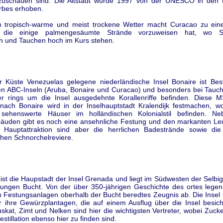
zuschauen sind. Die Altstadt wurde 1997 von der UNESCO in den 
erbes erhoben.
 tropisch-warme und meist trockene Wetter macht Curacao zu eine
, die einige palmengesäumte Strände vorzuweisen hat, wo 
n und Tauchen hoch im Kurs stehen.
r Küste Venezuelas gelegene niederländische Insel Bonaire ist Best
n ABC-Inseln (Aruba, Bonaire und Curacao) und besonders bei Tauche
er rings um die Insel ausgedehnte Korallenriffe befinden. Diese 
 nach Bonaire wird in der Inselhauptstadt Kralendijk festmachen, w
 sehenswerte Häuser im holländischen Kolonialstil befinden. N
bäuden gibt es noch eine ansehnliche Festung und den markanten Le
 Hauptattraktion sind aber die herrlichen Badestrände sowie die
chen Schnorchelreviere.
ist die Haupstadt der Insel Grenada und liegt im Südwesten der Selbi
ungen Bucht. Von der über 350-jährigen Geschichte des ortes legen
n Festungsanlagen oberhalb der Bucht beredtes Zeugnis ab. Die Insel
r ihre Gewürzplantagen, die auf einem Ausflug über die Insel besich
kat, Zimt und Nelken sind hier die wichtigsten Vertreter, wobei Zuc
tillation ebenso hier zu finden sind.