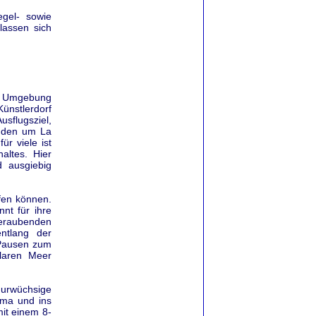
gel- sowie
lassen sich
ie Umgebung
ünstlerdorf
usflugsziel,
änden um La
r viele ist
altes. Hier
d ausgiebig
fen können.
nnt für ihre
eraubenden
ntlang der
 Pausen zum
laren Meer
urwüchsige
uma und ins
mit einem 8-