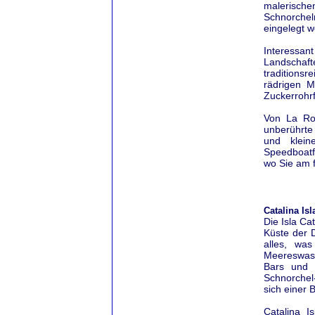
malerische
Schnorche
eingelegt 
Interessa
Landschaft
traditionsr
rädrigen M
Zuckerrohrf
Von La Ro
unberührte 
und klein
Speedboatf
wo Sie am 
Catalina Is
Die Isla Ca
Küste der 
alles, was
Meereswass
Bars und R
Schnorchel
sich einer 
Catalina I