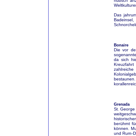
hübsch an
Weltkultur
Das jahrum
Badeinsel
Schnorchel
Bonaire
Die vor de
sogenannte
da sich hi
Kreuzfahrt
zahlreiche
Kolonialge
bestaunen.
korallenrei
Grenada
St. George 
weitgeschw
historische
berühmt fü
können. Mus
und Rum-Des