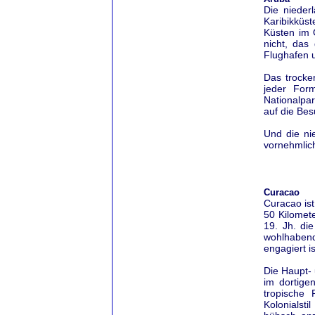
Die nieder
Karibikküs
Küsten im 
nicht, das 
Flughafen u
Das trocke
jeder For
Nationalpa
auf die Bes
Und die ni
vornehmlic
Curacao
Curacao is
50 Kilomete
19. Jh. di
wohlhabend
engagiert is
Die Haupt-
im dortige
tropische 
Kolonialst