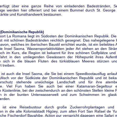
erfügt über eine ganze Reihe von einladenden Badestränden, Se
üge werden hier offeriert und bei einem Bummel durch St. George 
Märkte und Kunsthandwerk bestaunen.
(Dominikanische Republik)
sort La Romana liegt im Südosten der Dominikanischen Republik. D
ist mit schönen Badestränden reichlich gesegnet. Das nahegelegene K
avon, welches im iberischen Baustil errichtet wurde, ist ein beliebtes A
ie Insel Saona. Wassersportaktivitäten jeder Art stehen an den Str
h im Kurs, die Region ist bekannt für ihre schönen Golfplätze und fü
fahrt in den umliegenden Gewässern der Höhepunkt ihres Aufenth
 sich in die blauen Fluten des türkisblauen Meeres stürzen un
 treiben.
d ist auch die Insel Saona, die Sie bei einem Speedbootausflug anlau
dyllisch vor der Südküste der Dominikanischen Republik und ist beka
urschutz stehende urwüchsige Landschaft und für ihre atemb
de. Viel Fun haben Sie auch bei einer Katamaran-Segeltour e
n Küstenlinie, bei der zwischendurch an den schönsten Stellen kleine
ln in der bunten Unterwasserwelt und zum Schwimmen im glask
werden.
nt ist eine Reisebustour durch große Zuckerrohrplantagen und 
en in die alte Kolonialstadt Higüey, zum alten Fort San Rafael de Y
eiche Fischerdorf Bayahibe. Action pur verspricht dagegen eine Safari 