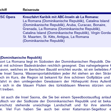
chiff
Reiseroute
SC Opera
Kreuzfahrt Karibik mit ABC-Inseln ab La Romana:
La Romana (Dominikanische Republik), Catalina Island
(Dominikanische Republik), Aruba, Curacao, Bonaire,
Grenada, La Romana (Dominikanische Republik),
Catalina Island (Dominikanische Republik), Virgin Gorda
St. Maarten, St. Kitts, Antigua, La Romana
(Dominikanische Republik)
(Dominikanische Republik)
sort La Romana liegt im Südosten der Dominikanischen Republik. D
ist mit schönen Badestränden reichlich gesegnet. Das nahegelegene K
avon, welches im iberischen Baustil errichtet wurde, ist ein beliebtes A
ie Insel Saona. Wassersportaktivitäten jeder Art stehen an den Str
h im Kurs, die Region ist bekannt für ihre schönen Golfplätze und fü
fahrt in den umliegenden Gewässern der Höhepunkt ihres Aufenth
 sich in die blauen Fluten des türkisblauen Meeres stürzen un
 treiben.
d ist auch die Insel Saona, die Sie bei einem Speedbootausflug anlau
dyllisch vor der Südküste der Dominikanischen Republik und ist beka
urschutz stehende urwüchsige Landschaft und für ihre atemb
de. Viel Fun haben Sie auch bei einer Katamaran-Segeltour e