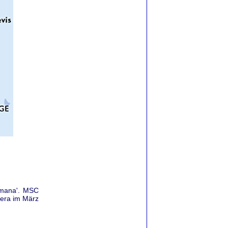
omana'. MSC
pera im März