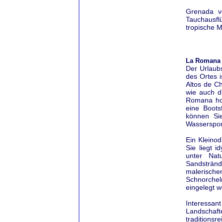
Grenada v
Tauchausfl
tropische 
La Romana 
Der Urlaub
des Ortes 
Altos de Ch
wie auch d
Romana hoc
eine Boots
können Sie
Wassersport
Ein Kleino
Sie liegt i
unter Nat
Sandsträn
malerische
Schnorche
eingelegt 
Interessa
Landschaft
traditionsr