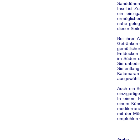
Sanddünen,
Insel ist Z
ein einzig
ermögliche
nahe geleg
dieser Sei
Bei ihrer 
Getränken 
gemütlich
Entdecken 
im Süden de
Sie unbedi
Sie entlang
Katamaran 
ausgewählt
Auch ein B
einzigartig
In einem H
einem Künst
mediterran
mit der Mö
empfohlen 
Aruba