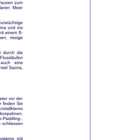
 Pausen zum
laren Meer
urwüchsige
uma und ins
mit einem 8-
en, riesige
 durch die
 Flussläufen
 auch eine
nsel Saona,
eter vor der
 finden Sie
stallklares
okospalmen,
-Paddling-,
 schliessen
systems mit