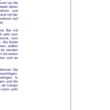
rund um die
bietet daher
efahren und
and mit der
wodurch auf
st.
ine Bar mit
ch sehr zum
Sonne, zum
. Die Küste
men, sollten
ist, werden
rt mit einem
eßen und an
 können Sie
besichtigen.
hwingen. In
igen und die
sa de Campo
s kann sehr