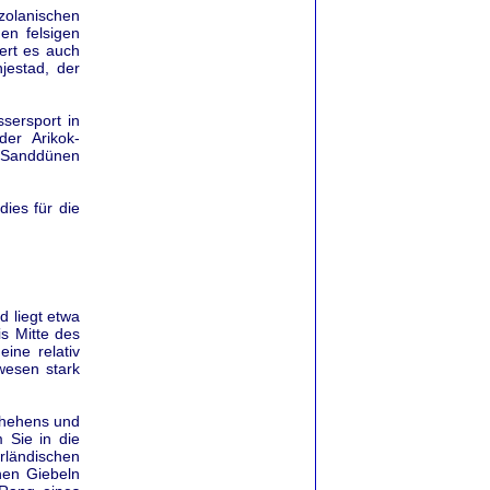
zolanischen
en felsigen
ert es auch
njestad, der
sersport in
er Arikok-
d Sanddünen
ies für die
 liegt etwa
is Mitte des
ine relativ
wesen stark
chehens und
 Sie in die
rländischen
nen Giebeln