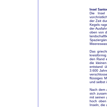
Insel Santo
Die Insel
vorchristli
der Zeit du
Kegels rage
der Ausfah
oben von de
landschaft
Spaziergä
Meereswas
Das griechi
kreisförmig
den Rand ei
die kleine
entstand ü
3.600 Jahre
verschloss
flüssiges 
und selbst 
Nach dem A
sich zusam
mit seinen
hoch oben 
Inseln, die