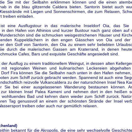
 die Sie mit der Seilbahn erklimmen können und die einen atemb
inab in die blau glitzernde Caldera bieten. Santorin bietet auch w
Kiesstrände mit Liegen und Sonnenschirmen, die zum Relaxen, Sc
 treiben einladen.
st eine Ausflugstour in das malerische Inseldorf Oia, das Sie
t in den Hafen von Athinios und kurzer Bustour nach ganz oben auf 
 Wunderschön sind die schmucken weisgestrichenen Häuser und Kirche
htenden Kuppeldächern in den engen Gässchen von Oia und der 
ber den Golf von Santorin, den Oia zu einem sehr beliebten Urlaubs
ie durch die malerischen Gassen am Kraterrand, in denen heute 
chmucke Cafes, Bars und exquisite Geschäfte angesiedelt sind.
t der Ausflug zu einem traditionellem Weingut, in dessen alten Kellerg
 mit regionalen Weinen und kulinarischen Leckereien abgehalten
Dorf Fira können Sie die Seilbahn nach unten in den Hafen nehmen,
ooten zum Schiff zurück gebracht werden. Spannend ist auch eine Sege
andschaftlich reizvolle Vulkancaldera zu der naturschönen Insel Nea K
ter Sie bei einer ausgelassenen Wanderung bestaunen können. An
 zur kleinen Insel Palea Kameni und nehmen dort in den heißen s
n wohltuendes Bad und kehren dann wieder zum Schiff zurück. Natür
hren Tag genussvoll an einem der schönsten Strände der Insel ver
assersport treiben oder auch nur gemütlich relaxen.
chenland)
eithin bekannt für die Akropolis, die eine sehr wechselvolle Geschichte