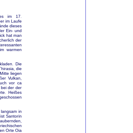
hes im 17.
der im Laufe
Wände dieses
der Ein- und
ick hat man
cherlich der
teressanten
 im warmen
ykladen. Die
hirasia, die
Mitte liegen
ßer Vulkan,
ruch vor ca
 bei der der
rte. Heißes
 geschossen
 langsam in
st Santorin
zaubernden,
riechischen
hen Orte Oia