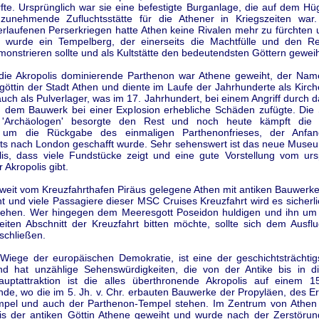
fte. Ursprünglich war sie eine befestigte Burganlage, die auf dem Hü
zunehmende Zufluchtsstätte für die Athener in Kriegszeiten wa
erlaufenen Perserkriegen hatte Athen keine Rivalen mehr zu fürchten
 wurde ein Tempelberg, der einerseits die Machtfülle und den R
onstrieren sollte und als Kultstätte den bedeutendsten Göttern geweih
die Akropolis dominierende Parthenon war Athene geweiht, der Nam
göttin der Stadt Athen und diente im Laufe der Jahrhunderte als Kirc
auch als Pulverlager, was im 17. Jahrhundert, bei einem Angriff durch 
, dem Bauwerk bei einer Explosion erhebliche Schäden zufügte. Di
r 'Archäologen' besorgte den Rest und noch heute kämpft die g
 um die Rückgabe des einmaligen Parthenonfrieses, der Anfa
ts nach London geschafft wurde. Sehr sehenswert ist das neue Mus
lis, dass viele Fundstücke zeigt und eine gute Vorstellung vom urs
 Akropolis gibt.
eit vom Kreuzfahrthafen Piräus gelegene Athen mit antiken Bauwerken
 und viele Passagiere dieser MSC Cruises Kreuzfahrt wird es sicherl
ziehen. Wer hingegen dem Meeresgott Poseidon huldigen und ihn um
eiten Abschnitt der Kreuzfahrt bitten möchte, sollte sich dem Ausf
schließen.
 Wiege der europäischen Demokratie, ist eine der geschichtsträchtig
d hat unzählige Sehenswürdigkeiten, die von der Antike bis in 
auptattraktion ist die alles überthronende Akropolis auf einem
de, wo die im 5. Jh. v. Chr. erbauten Bauwerke der Propyläen, des E
mpel und auch der Parthenon-Tempel stehen. Im Zentrum von Athen 
lis der antiken Göttin Athene geweiht und wurde nach der Zerstörun