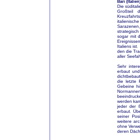
Bari (Italien
Die südital
Großteil 
Kreuzfahrt
italienisch
Sarazenen,
strategisc
sogar mit 
Ereignissen
Italiens is
den die Tr
aller Seefa
Sehr inter
erbaut und
dichtbebaut
die letzte
Gebeine hi
Normanne
beeindrucke
werden kann
jeder der 
erbaut. Üb
seiner Pos
weitere arc
ohne Verwe
deren Däche