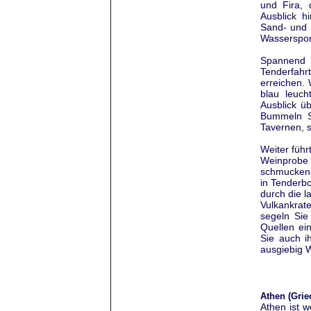
und Fira,
Ausblick h
Sand- und 
Wassersport
Spannend i
Tenderfahr
erreichen.
blau leuc
Ausblick ü
Bummeln S
Tavernen, s
Weiter führ
Weinprobe
schmucken 
in Tenderb
durch die l
Vulkankra
segeln Sie
Quellen ei
Sie auch i
ausgiebig W
Athen (Grie
Athen ist w