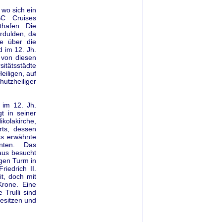
 wo sich ein
SC Cruises
thafen. Die
erdulden, da
le über die
 im 12. Jh.
 von diesen
sitätsstädte
eiligen, auf
utzheiliger
 im 12. Jh.
t in seiner
ikolakirche,
rts, dessen
ts erwähnte
nten. Das
 aus besucht
igen Turm in
iedrich II.
t, doch mit
Krone. Eine
 Trulli sind
esitzen und