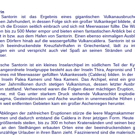
rin
 Santorin ist das Ergebnis eines gigantischen Vulkanausbruc
chen Jahrhundert, in dessen Folge sich ein großer Vulkankegel bildete, 
rch die Erosion seitlich einbrach und sich mit Meerwasser füllte. Die 
n bis zu 500 Meter empor und bieten einen fantastischen Anblick bei 
rt in bzw. aus dem Hafen von Santorin. Einen ebenso einmaligen Ausbl
n Dörfern hinab auf die wassergefüllte Vulkancaldera. Santorin ist si
lich beeindruckendste Kreuzfahrthafen in Griechenland, lädt zu in
ngen ein und verspricht auch viel Spaß an seinen Stränden und
ser.
sche Santorin ist ein kleines Inselarchipel im südlichem Teil der K
 angeordnete Inselgruppe besteht aus der Inseln Thira, Aspronisi und T
nes mit Meerwasser gefüllten Vulkankessels (Caldera) bilden. In der 
n Inseln Palea Kameni und Nea Kameni. Das Archipel, einst ein gro
ber Jahrmillionen durch stetigen Vulkanismus, dessen letzter Ausb
n stattfand. Verheerend waren die Folgen dieser mächtigen Eruption,
ene, mit Gas unter starkem Druck stehende Vulkanschlot explodie
Magma, Gesteinsbrocken und Asche wurden in unermessliche Höhen
in weit entfernten Gebieten kam ein großer Aschenregen herunter.
bklingen der zahlreichen Eruptionen stürze die leere Magmakammer
men und dadurch entstand die Caldera in ihrer jetzigen Form. Heute i
 größtenteils steilen, bis zu 300 m hohen Kraterwänden und seinen be
an den Steilhängen erbauten Orten eine der beeindruckendsten g
 unzählige Urlauber in ihren Bann zieht. Faszinierend sind die malerisc