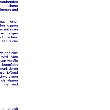
eraubenden
underschöne
hwimmen und
 nach einer
den Klippen
n mit ihren
einmaligen
ort machen.
zahlreiche
ewölben eine
 wird. Vom
 von wo Sie
lbootsfahrt
ameni, deren
schließend
chwefeligen
lich können
bringen und
 hinter sich