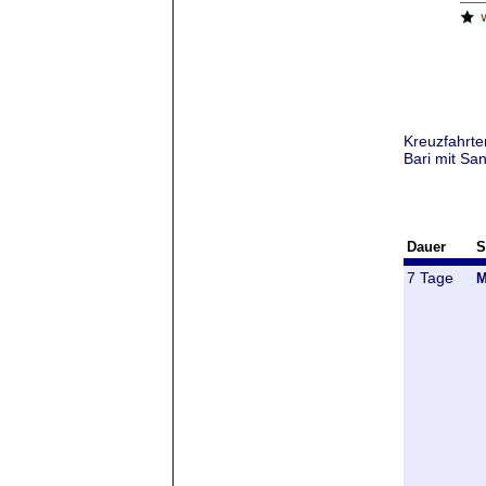
Kreuzfahrte
Bari mit Sa
Dauer
S
7 Tage
M