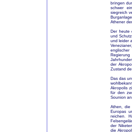
bringen dur
schwer ein
siegreich v
Burganlage
Athener dem
Der heute 
und Schutz
und leider 
Venezianer
englische
Regierung
Jahrhunder
der Akropo
Zustand der
Das das unw
wohlbekannt
Akropolis 
für den zw
Sounion an
Athen, die
Europas un
reichen. H
Felsengelän
der Nikete
die Akropo