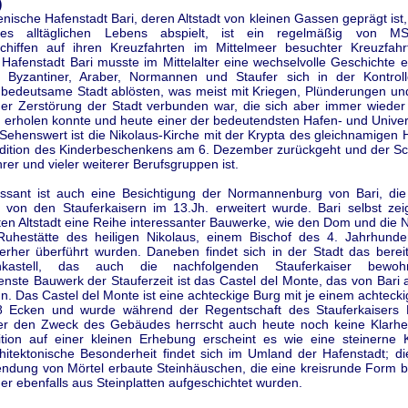
)
ienische Hafenstadt Bari, deren Altstadt von kleinen Gassen geprägt ist,
des alltäglichen Lebens abspielt, ist ein regelmäßig von M
schiffen auf ihren Kreuzfahrten im Mittelmeer besuchter Kreuzfahr
e Hafenstadt Bari musste im Mittelalter eine wechselvolle Geschichte 
 Byzantiner, Araber, Normannen und Staufer sich in der Kontrol
h bedeutsame Stadt ablösten, was meist mit Kriegen, Plünderungen und
der Zerstörung der Stadt verbunden war, die sich aber immer wieder
 erholen konnte und heute einer der bedeutendsten Hafen- und Univer
t. Sehenswert ist die Nikolaus-Kirche mit der Krypta des gleichnamigen H
adition des Kinderbeschenkens am 6. Dezember zurückgeht und der Sch
hrer und vieler weiterer Berufsgruppen ist.
essant ist auch eine Besichtigung der Normannenburg von Bari, die
 von den Stauferkaisern im 13.Jh. erweitert wurde. Bari selbst zeig
en Altstadt eine Reihe interessanter Bauwerke, wie den Dom und die N
 Ruhestätte des heiligen Nikolaus, einem Bischof des 4. Jahrhunde
erher überführt wurden. Daneben findet sich in der Stadt das berei
nkastell, das auch die nachfolgenden Stauferkaiser bewoh
nste Bauwerk der Stauferzeit ist das Castel del Monte, das von Bari
. Das Castel del Monte ist eine achteckige Burg mit je einem achteck
8 Ecken und wurde während der Regentschaft des Stauferkaisers Fr
er den Zweck des Gebäudes herrscht auch heute noch keine Klarhei
ition auf einer kleinen Erhebung erscheint es wie eine steinerne 
hitektonische Besonderheit findet sich im Umland der Hafenstadt; die
ndung von Mörtel erbaute Steinhäuschen, die eine kreisrunde Form b
r ebenfalls aus Steinplatten aufgeschichtet wurden.