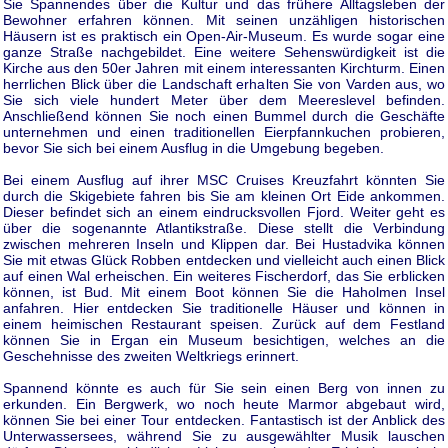
Sie Spannendes über die Kultur und das frühere Alltagsleben der
Bewohner erfahren können. Mit seinen unzähligen historischen
Häusern ist es praktisch ein Open-Air-Museum. Es wurde sogar eine
ganze Straße nachgebildet. Eine weitere Sehenswürdigkeit ist die
Kirche aus den 50er Jahren mit einem interessanten Kirchturm. Einen
herrlichen Blick über die Landschaft erhalten Sie von Varden aus, wo
Sie sich viele hundert Meter über dem Meereslevel befinden.
Anschließend können Sie noch einen Bummel durch die Geschäfte
unternehmen und einen traditionellen Eierpfannkuchen probieren,
bevor Sie sich bei einem Ausflug in die Umgebung begeben.
Bei einem Ausflug auf ihrer MSC Cruises Kreuzfahrt könnten Sie
durch die Skigebiete fahren bis Sie am kleinen Ort Eide ankommen.
Dieser befindet sich an einem eindrucksvollen Fjord. Weiter geht es
über die sogenannte Atlantikstraße. Diese stellt die Verbindung
zwischen mehreren Inseln und Klippen dar. Bei Hustadvika können
Sie mit etwas Glück Robben entdecken und vielleicht auch einen Blick
auf einen Wal erheischen. Ein weiteres Fischerdorf, das Sie erblicken
können, ist Bud. Mit einem Boot können Sie die Haholmen Insel
anfahren. Hier entdecken Sie traditionelle Häuser und können in
einem heimischen Restaurant speisen. Zurück auf dem Festland
können Sie in Ergan ein Museum besichtigen, welches an die
Geschehnisse des zweiten Weltkriegs erinnert.
Spannend könnte es auch für Sie sein einen Berg von innen zu
erkunden. Ein Bergwerk, wo noch heute Marmor abgebaut wird,
können Sie bei einer Tour entdecken. Fantastisch ist der Anblick des
Unterwassersees, während Sie zu ausgewählter Musik lauschen