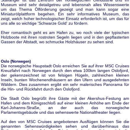
Museum wird sehr detailgetreu und lebensnah alles Wissenswerte
um das Thema Ölförderung gezeigt und man kann sogar eine
Miniaturölplattform begehen. Ein sehr informatives Museum, das
zeigt, welch hoher technologischer Einsatz erforderlich ist, um das für
uns alle so wichtige 'Schwarze Gold' zu fördern.
Eher romantisch geht es am Hafen zu, wo noch viele der typischen
Holzboote mit ihren rostroten Segeln liegen und in den gepflasterten
Gassen der Altstadt, wo schmucke Holzhäuser zu sehen sind.
Oslo (Norwegen)
Die norwegische Haupstadt Oslo erreichen Sie auf ihrer MSC Cruises
Kreuzfahrt nach Norwegen durch den etwa 100km langen Oslofjord,
der gekennzeichnet ist von felsigen Hügeln, zahlreichen kleinen
Inseln, bunten Wochenendhäusern an den Ufern und ausgedehnten
Wäldern. Dies zusammen ergibt ein sehr malerisches Panorama für
die Hin- und Rückfahrt durch den Oslofjord.
Die Stadt Oslo begrüßt ihre Gäste mit der Akershus-Festung am
Hafen und dem Königsschloß auf einer kleinen Anhöhe am Ende der
Karl-Johanns-Straße, an der auch das norwegische
Parlamentsgebäude und das sehenswerte Nationaltheater liegen.
Auf den von MSC Cruises angebotenen Ausflügen können Sie die
genannten Sehenswürdigkeiten sehen und darüberhinaus das