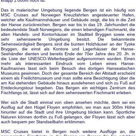
knapp 1.000m hoch ist.
Das in malerischer Umgebung liegende Bergen ist ein häufig von
MSC Cruises auf Norwegen Kreuzfahrten angesteuerter Hafen,
welcher alte Kaufmannshäuser und Gebäude zeigt, die bis in die Zeit
der Hanse zurückreichen. Bergen war bis in das 19. Jahrhundert die
bedeutendste Stadt Norwegens, die einen lebendigen Fischmarkt, die
alten Handels- und Kontorhäuser im Stadtteil Bryggen sowie eine
sehr sehenswerte Umgebung besitzt. Die bekannteste
Sehenswürdigkeit Bergens sind die bunten Holzhäuser an der Tyske
Bryggen, die einst als Kontore und Lagerhäuser der Hanse-
Seehändler dienten und bereits Ende der 70er Jahre des 20. Jh. in
die Liste der UNESCO-Welterbegüter aufgenommen wurden. Einen
mehr als interessanten Eindruck vom Leben eines Hanse-
Kaufmannes lässt sich beim Besuch des dortigen Hanseatischen
Museums gewinnen. Doch der gesamte Bereich der Altstadt erscheint
einem als Freilichtmuseum und man sollte eine Besichtigung über die
am Kai stehenden Gebäude hinaus ausdehenen und sich zu Fuß auf
Entdeckungstour begeben. Das Bergen ein wichtiges Zentrum des
Fischfangs ist, lässt sich auf dem sehenswerten Fischmarkt erleben.
Wer sich die Stadt einmal von oben ansehen möchte, dem sei ein
Ausflug auf den Hügel Floyen empfohlen, wo man aus 300m Höhe
hinunter auf die Stadt und ihre Umgebung blicken kann. Sportliche
Naturen können dorthin zu Fuß gelangen, der Floyen lässt sich aber
auch bequem per Standseilbahn erklimmen.
MSC Cruises bietet in Bergen noch weitere Ausflüge an, die