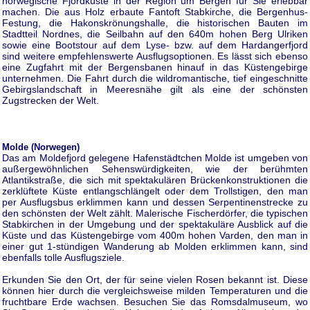
norwegische Fjordküste in der Region um Bergen für Sie erlebbar
machen. Die aus Holz erbaute Fantoft Stabkirche, die Bergenhus-
Festung, die Hakonskrönungshalle, die historischen Bauten im
Stadtteil Nordnes, die Seilbahn auf den 640m hohen Berg Ulriken
sowie eine Bootstour auf dem Lyse- bzw. auf dem Hardangerfjord
sind weitere empfehlenswerte Ausflugsoptionen. Es lässt sich ebenso
eine Zugfahrt mit der Bergensbanen hinauf in das Küstengebirge
unternehmen. Die Fahrt durch die wildromantische, tief eingeschnitte
Gebirgslandschaft in Meeresnähe gilt als eine der schönsten
Zugstrecken der Welt.
Molde (Norwegen)
Das am Moldefjord gelegene Hafenstädtchen Molde ist umgeben von
außergewöhnlichen Sehenswürdigkeiten, wie der berühmten
Atlantikstraße, die sich mit spektakulären Brückenkonstruktionen die
zerklüftete Küste entlangschlängelt oder dem Trollstigen, den man
per Ausflugsbus erklimmen kann und dessen Serpentinenstrecke zu
den schönsten der Welt zählt. Malerische Fischerdörfer, die typischen
Stabkirchen in der Umgebung und der spektakuläre Ausblick auf die
Küste und das Küstengebirge vom 400m hohen Varden, den man in
einer gut 1-stündigen Wanderung ab Molden erklimmen kann, sind
ebenfalls tolle Ausflugsziele.
Erkunden Sie den Ort, der für seine vielen Rosen bekannt ist. Diese
können hier durch die vergleichsweise milden Temperaturen und die
fruchtbare Erde wachsen. Besuchen Sie das Romsdalmuseum, wo