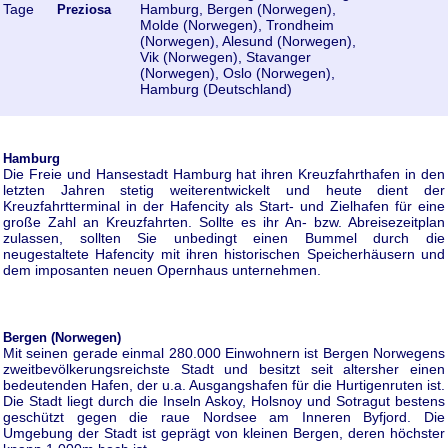
Tage
Hamburg, Bergen (Norwegen),
Preziosa
Molde (Norwegen), Trondheim
(Norwegen), Alesund (Norwegen),
Vik (Norwegen), Stavanger
(Norwegen), Oslo (Norwegen),
Hamburg (Deutschland)
Hamburg
Die Freie und Hansestadt Hamburg hat ihren Kreuzfahrthafen in den
letzten Jahren stetig weiterentwickelt und heute dient der
Kreuzfahrtterminal in der Hafencity als Start- und Zielhafen für eine
große Zahl an Kreuzfahrten. Sollte es ihr An- bzw. Abreisezeitplan
zulassen, sollten Sie unbedingt einen Bummel durch die
neugestaltete Hafencity mit ihren historischen Speicherhäusern und
dem imposanten neuen Opernhaus unternehmen.
Bergen (Norwegen)
Mit seinen gerade einmal 280.000 Einwohnern ist Bergen Norwegens
zweitbevölkerungsreichste Stadt und besitzt seit altersher einen
bedeutenden Hafen, der u.a. Ausgangshafen für die Hurtigenruten ist.
Die Stadt liegt durch die Inseln Askoy, Holsnoy und Sotragut bestens
geschützt gegen die raue Nordsee am Inneren Byfjord. Die
Umgebung der Stadt ist geprägt von kleinen Bergen, deren höchster