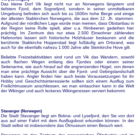
Das kleine Dorf Vik liegt nicht nur an Norwegens längstem und
tiefstem Fjord, dem Sognefjord, sondern in seiner unmittelbaren
Umgebung befinden sich auch bis zu 1600m hohe Berge und einige
der ältesten Stabkirchen Norwegens, die aus dem 12. Jh. stammen.
Aufgrund der nördlichen Lage würde man meinen, dass Obstanbau in
der Region keine Rolle spielt, aber u.a. Himbeeren gedeihen hier
prächtig. Im Zentrum des nur etwa 2.500 Einwohner zählenden
Hafenortes lassen sich historische Holzhäuser bestaunen und die
berühmte Stabkirche Hopperstad liegt fußläufig am Ortsrand, was
auch für die ebenfalls nahezu 1.000 Jahre alte Steinkirche Hove gilt.
Beliebte Freizeitaktivitäten sind rund um Vik das Wandern, sowohl
auch flachen Wegen entlang des Fjordes oder einem seiner
Seitenarme, wie auch hinauf auf die angrenzenden Hügel, von denen
man eine prächtige Aussicht über die Fjord- und Gebirgslandschaft
haben kann. Angler finden hier auch beste Voraussetzungen für ihr
Hobby und Geschichtsinteressierte sollten sich einem Ausflug zum
Freilichtmuseum anschliessen, wo man eintauchen kann in die Welt
der Wikinger und auch leckeres Wikingeressen serviert bekommt.
Stavanger (Norwegen)
Die Stadt Stavanger liegt am Bokna- und Lysefjord, den Sie von dort
aus auf einer Fahrt mit dem Ausflugsboot erkunden können. In der
Stadt selbst ist insbesondere das Ölmuseum einen Besuch wert.
Stavanger ist das Zentrum der norwegischen Ölindustrie und im