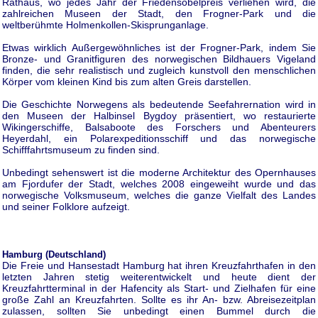
Rathaus, wo jedes Jahr der Friedensobelpreis verliehen wird, die
zahlreichen Museen der Stadt, den Frogner-Park und die
weltberühmte Holmenkollen-Skisprunganlage.
Etwas wirklich Außergewöhnliches ist der Frogner-Park, indem Sie
Bronze- und Granitfiguren des norwegischen Bildhauers Vigeland
finden, die sehr realistisch und zugleich kunstvoll den menschlichen
Körper vom kleinen Kind bis zum alten Greis darstellen.
Die Geschichte Norwegens als bedeutende Seefahrernation wird in
den Museen der Halbinsel Bygdoy präsentiert, wo restaurierte
Wikingerschiffe, Balsaboote des Forschers und Abenteurers
Heyerdahl, ein Polarexpeditionsschiff und das norwegische
Schifffahrtsmuseum zu finden sind.
Unbedingt sehenswert ist die moderne Architektur des Opernhauses
am Fjordufer der Stadt, welches 2008 eingeweiht wurde und das
norwegische Volksmuseum, welches die ganze Vielfalt des Landes
und seiner Folklore aufzeigt.
Hamburg (Deutschland)
Die Freie und Hansestadt Hamburg hat ihren Kreuzfahrthafen in den
letzten Jahren stetig weiterentwickelt und heute dient der
Kreuzfahrtterminal in der Hafencity als Start- und Zielhafen für eine
große Zahl an Kreuzfahrten. Sollte es ihr An- bzw. Abreisezeitplan
zulassen, sollten Sie unbedingt einen Bummel durch die