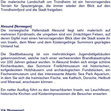
Die malerische Landschaft um Trondheim ist ein hervorragendes
Terrain für Spaziergänge, die immer wieder den Blick auf den
Trondheimfjord und die Stadt freigeben.
Alesund (Norwegen)
Die norwegische Hafenstadt Alesund liegt sehr malerisch auf
mehreren Fjordinseln, die umgeben sind von 2mächtigen Felsen, auf
deren Gipfel man einen hervorragenden Blick über die Stadt sowie ihr
von Inseln, dem Meer und dem Küstengebirge Sunnmors geprägtes
Umland hat.
Die Stadtbebauung ist von mehrstöckigen Jugendstilgebäuden
gekennzeichnet, welche nach einer verheerenden Brandkatastrophe
vor 100 Jahren gebaut wurden. In Alesund finden sich einige schöne
Kirchenbauten, das Sunmore Freilichtmuseum mit historischen,
torfgedeckten Holzhäusern und archäologischen Fundstücken, ein
Fischereimuseum und das interessante Atlantic Sea Park Aquarium,
in dem Sie sich die heimischen Fische, wie Katfisch, Dorsche, Heilbutt
und Meeraal, anschauen können. .
Ein netter Ausflug führt zu den benachbarten Inseln, wo Leuchtfeuer,
historische Kirchen und Küstenimpressionen die Besucher erwarten.
Vik (Norwegen)