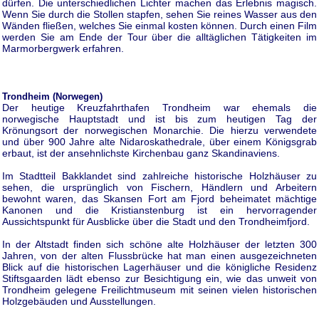
dürfen. Die unterschiedlichen Lichter machen das Erlebnis magisch.
Wenn Sie durch die Stollen stapfen, sehen Sie reines Wasser aus den
Wänden fließen, welches Sie einmal kosten können. Durch einen Film
werden Sie am Ende der Tour über die alltäglichen Tätigkeiten im
Marmorbergwerk erfahren.
Trondheim (Norwegen)
Der heutige Kreuzfahrthafen Trondheim war ehemals die
norwegische Hauptstadt und ist bis zum heutigen Tag der
Krönungsort der norwegischen Monarchie. Die hierzu verwendete
und über 900 Jahre alte Nidaroskathedrale, über einem Königsgrab
erbaut, ist der ansehnlichste Kirchenbau ganz Skandinaviens.
Im Stadtteil Bakklandet sind zahlreiche historische Holzhäuser zu
sehen, die ursprünglich von Fischern, Händlern und Arbeitern
bewohnt waren, das Skansen Fort am Fjord beheimatet mächtige
Kanonen und die Kristianstenburg ist ein hervorragender
Aussichtspunkt für Ausblicke über die Stadt und den Trondheimfjord.
In der Altstadt finden sich schöne alte Holzhäuser der letzten 300
Jahren, von der alten Flussbrücke hat man einen ausgezeichneten
Blick auf die historischen Lagerhäuser und die königliche Residenz
Stiftsgaarden lädt ebenso zur Besichtigung ein, wie das unweit von
Trondheim gelegene Freilichtmuseum mit seinen vielen historischen
Holzgebäuden und Ausstellungen.