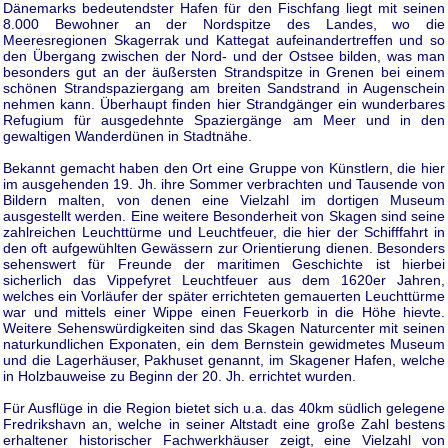
Dänemarks bedeutendster Hafen für den Fischfang liegt mit seinen
8.000 Bewohner an der Nordspitze des Landes, wo die
Meeresregionen Skagerrak und Kattegat aufeinandertreffen und so
den Übergang zwischen der Nord- und der Ostsee bilden, was man
besonders gut an der äußersten Strandspitze in Grenen bei einem
schönen Strandspaziergang am breiten Sandstrand in Augenschein
nehmen kann. Überhaupt finden hier Strandgänger ein wunderbares
Refugium für ausgedehnte Spaziergänge am Meer und in den
gewaltigen Wanderdünen in Stadtnähe.
Bekannt gemacht haben den Ort eine Gruppe von Künstlern, die hier
im ausgehenden 19. Jh. ihre Sommer verbrachten und Tausende von
Bildern malten, von denen eine Vielzahl im dortigen Museum
ausgestellt werden. Eine weitere Besonderheit von Skagen sind seine
zahlreichen Leuchttürme und Leuchtfeuer, die hier der Schifffahrt in
den oft aufgewühlten Gewässern zur Orientierung dienen. Besonders
sehenswert für Freunde der maritimen Geschichte ist hierbei
sicherlich das Vippefyret Leuchtfeuer aus dem 1620er Jahren,
welches ein Vorläufer der später errichteten gemauerten Leuchttürme
war und mittels einer Wippe einen Feuerkorb in die Höhe hievte.
Weitere Sehenswürdigkeiten sind das Skagen Naturcenter mit seinen
naturkundlichen Exponaten, ein dem Bernstein gewidmetes Museum
und die Lagerhäuser, Pakhuset genannt, im Skagener Hafen, welche
in Holzbauweise zu Beginn der 20. Jh. errichtet wurden.
Für Ausflüge in die Region bietet sich u.a. das 40km südlich gelegene
Fredrikshavn an, welche in seiner Altstadt eine große Zahl bestens
erhaltener historischer Fachwerkhäuser zeigt, eine Vielzahl von