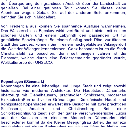
der Überquerung den grandiosen Ausblick über die Landschaft zu
genießen. Bei einer geführten Tour können Sie dieses kleine
Abenteuer wagen. Sobald Sie auf der anderen Seite ankommen,
befinden Sie sich in Middelfart.
Von Fredericia aus können Sie spannende Ausflüge wahrnehmen.
Das Wasserschloss Egeskov wirkt verträumt und bietet mit seinen
schönen Gärten und einem Labyrinth den passenden Ort für
gemütliche Spaziergänge. Bei einem Ausflug nach Ribe, zur ältesten
Stadt des Landes, können Sie in einem nachgebildeten Wikingerdorf
die Welt der Wikinger kennenlernen. Ganz besonders ist es die Stadt
Christiansfeld zu besuchen, denn seit einigen Jahren ist die
Planstadt, welche durch eine Brüdergemeinde gegründet wurde,
Weltkulturerbe der UNSECO.
Kopenhagen (Dänemark)
Kopenhagen ist eine lebendige und junge Stadt und zeigt sowohl
historische wie moderne Architektur. Die Hauptstadt Dänemarks
überzeugt mit Giebelhäusern, prachtvollen Schlössern, modernen
Einkaufsstraßen und vielen Grünanlagen. Die dänische Haupt- und
Königsstadt Kopenhagen erwartet ihre Besucher mit zwei prächtigen
Schlössern, Amalien- und Christiansborg. Bei einer
Schloßbesichtigung zeigt sich der ganze verschwenderische Luxus
und der Kunstsinn der einstigen Monarchen Dänemarks. Viel
bescheidener kommt da die Kleine Meerjungfrau daher, die nahezu
unscheinbar auf einem Steinpodest unweit des Ufers im Hafen von