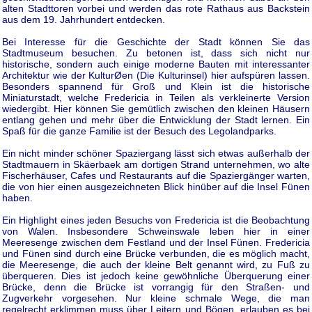
alten Stadttoren vorbei und werden das rote Rathaus aus Backstein
aus dem 19. Jahrhundert entdecken.
Bei Interesse für die Geschichte der Stadt können Sie das
Stadtmuseum besuchen. Zu betonen ist, dass sich nicht nur
historische, sondern auch einige moderne Bauten mit interessanter
Architektur wie der KulturØen (Die Kulturinsel) hier aufspüren lassen.
Besonders spannend für Groß und Klein ist die historische
Miniaturstadt, welche Fredericia in Teilen als verkleinerte Version
wiedergibt. Hier können Sie gemütlich zwischen den kleinen Häusern
entlang gehen und mehr über die Entwicklung der Stadt lernen. Ein
Spaß für die ganze Familie ist der Besuch des Legolandparks.
Ein nicht minder schöner Spaziergang lässt sich etwas außerhalb der
Stadtmauern in Skäerbaek am dortigen Strand unternehmen, wo alte
Fischerhäuser, Cafes und Restaurants auf die Spaziergänger warten,
die von hier einen ausgezeichneten Blick hinüber auf die Insel Fünen
haben.
Ein Highlight eines jeden Besuchs von Fredericia ist die Beobachtung
von Walen. Insbesondere Schweinswale leben hier in einer
Meeresenge zwischen dem Festland und der Insel Fünen. Fredericia
und Fünen sind durch eine Brücke verbunden, die es möglich macht,
die Meeresenge, die auch der kleine Belt genannt wird, zu Fuß zu
überqueren. Dies ist jedoch keine gewöhnliche Überquerung einer
Brücke, denn die Brücke ist vorrangig für den Straßen- und
Zugverkehr vorgesehen. Nur kleine schmale Wege, die man
regelrecht erklimmen muss über Leitern und Bögen, erlauben es bei