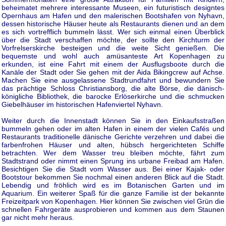
beheimatet mehrere interessante Museen, ein futuristisch designtes
Opernhaus am Hafen und den malerischen Bootshafen von Nyhavn,
dessen historische Häuser heute als Restaurants dienen und an dem
es sich vortrefflich bummeln lässt. Wer sich einmal einen Überblick
über die Stadt verschaffen möchte, der sollte den Kirchturm der
Vorfrelserskirche besteigen und die weite Sicht genießen. Die
bequemste und wohl auch amüsanteste Art Kopenhagen zu
erkunden, ist eine Fahrt mit einem der Ausflugsboote durch die
Kanäle der Stadt oder Sie gehen mit der Aida Bikingcrew auf Achse.
Machen Sie eine ausgelassene Stadtrundfahrt und bewundern Sie
das prächtige Schloss Christiansborg, die alte Börse, die dänisch-
königliche Bibliothek, die barocke Erlöserkirche und die schmucken
Giebelhäuser im historischen Hafenviertel Nyhavn.
Weiter durch die Innenstadt können Sie in den Einkaufsstraßen
bummeln gehen oder im alten Hafen in einem der vielen Cafés und
Restaurants traditionelle dänische Gerichte verzehren und dabei die
farbenfrohen Häuser und alten, hübsch hergerichteten Schiffe
betrachten. Wer dem Wasser treu bleiben möchte, fährt zum
Stadtstrand oder nimmt einen Sprung ins urbane Freibad am Hafen.
Besichtigen Sie die Stadt vom Wasser aus. Bei einer Kajak- oder
Bootstour bekommen Sie nochmal einen anderen Blick auf die Stadt.
Lebendig und fröhlich wird es im Botanischen Garten und im
Aquarium. Ein weiterer Spaß für die ganze Familie ist der bekannte
Freizeitpark von Kopenhagen. Hier können Sie zwischen viel Grün die
schnellen Fahrgeräte ausprobieren und kommen aus dem Staunen
gar nicht mehr heraus.