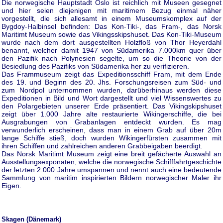
Die norwegische Hauptstadt Oslo ist reichlich mit Museen gesegnet
und hier seien diejenigen mit maritimem Bezug einmal näher
vorgestellt, die sich allesamt in einem Museumskomplex auf der
Bygdoy-Halbinsel befinden: Das Kon-Tiki-, das Fram-, das Norsk
Maritimt Museum sowie das Vikingsskipshuset. Das Kon-Tiki-Museum
wurde nach dem dort ausgestellten Holzfloß von Thor Heyerdahl
benannt, welcher damit 1947 von Südamerika 7.000km quer über
den Pazifik nach Polynesien segelte, um so die Theorie von der
Besiedlung des Pazifiks von Südamerika her zu verifizieren.
Das Frammuseum zeigt das Expeditionsschiff Fram, mit dem Ende
des 19. und Beginn des 20. Jhs. Forschungsreisen zum Süd- und
zum Nordpol unternommen wurden, darüberhinaus werden diese
Expeditionen in Bild und Wort dargestellt und viel Wissenswertes zu
den Polargebieten unserer Erde präsentiert. Das Vikingskipshuset
zeigt über 1.000 Jahre alte restaurierte Wikingerschiffe, die bei
Ausgrabungen von Grabanlagen entdeckt wurden. Es mag
verwunderlich erscheinen, dass man in einem Grab auf über 20m
lange Schiffe stieß, doch wurden Wikingerfürsten zusammen mit
ihren Schiffen und zahlreichen anderen Grabbeigaben beerdigt.
Das Norsk Maritimt Museum zeigt eine breit gefächerte Auswahl an
Ausstellungsexponaten, welche die norwegische Schifffahrtgeschichte
der letzten 2.000 Jahre umspannen und nennt auch eine bedeutende
Sammlung von maritim inspirierten Bildern norwegischer Maler ihr
Eigen.
Skagen (Dänemark)