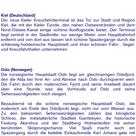
Kiel (Deutschland)
Der neue Kieler Kreuzfahrtterminal ist das Tor zur Stadt und Region
Kiel, die mit der Kieler Fjorde, den nahen Ostseestränden und dem
Nord-Ostsee-Kanal einige schöne Ausflugsziele bietet. Der Terminal
liegt zentral in der Stadtmitte nur wenige Meter vom Hauptbahnhof
entfernt und von dort aus lassen sich schöne Spaziergänge durch die
schleswig-holsteinische Hauptstadt und ihren schönen Fähr-, Segel-
und Kreuzfahrthafen unternehmen.
Oslo (Norwegen)
Die norwegische Hauptstadt Oslo liegt am gleichnamigen Oslofjord,
den die Aida bei ihrer An- und Abreise nach Oslo durchqueren wert.
Die Fahrt durch den malerischen Fjord und seine Inselwelt dauert
über eine Stunde, was die Vorfreude auf Oslo und seine
Sehenswürdigkeiten noch steigert.
Bezaubernd ist die schöne norwegische Hauptstadt Oslo, die
malerisch am Ende des Oslofjords liegt, nicht nur vom Wasser aus.
Zu den bekannten Sehenswürdigkeiten zählen das königliche
Schloss, der mittelalterliche Stadtteil Gamlebyen, die historische
Festung Akershus und der Stadtberg Holmenkollen mit seiner
berühmten Skisprungschanze. Viel Spaß macht auch ein
Spaziergang durch die belebte Einkaufsmeile Karl Johans gate mit