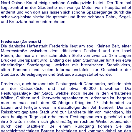
Nord-Ostsee-Kanal einige schöne Ausflugsziele bietet. Der Terminal
liegt zentral in der Stadtmitte nur wenige Meter vom Hauptbahnhof
entfernt und von dort aus lassen sich schöne Spaziergänge durch die
schleswig-holsteinische Hauptstadt und ihren schönen Fähr-, Segel-
und Kreuzfahrthafen unternehmen.
Fredericia (Dänemark)
Die dänische Hafenstadt Fredericia liegt am sog. Kleinen Belt, einer
Meeresstraße zwischen dem dänischen Festland und der Insel
Fünen, der hier an ihrer schmalsten Stelle von zwei ca. 1km langen
Brücken überspannt wird. Entlang der alten Stadtmauer führt ein etwa
einstündiger Spaziergang, welcher mit historischen Standbildern,
alten Kanonen und vielen Informationstafeln zur Geschichte der
Stadttore, Befestigungen und Gebäude ausgestattet wurde.
Fredericia, auch bekannt als Festungsstadt Dänemarks, befindet sich
an der Ostseeküste und hat etwa 40.000 Einwohner. Die
Festungsanlage der Stadt, welche noch heute in den erhaltenen
Wällen, Gräben und Überwachungsanlagen zu erkennen ist, begann
man erstmals nach dem 30-jährigen Krieg im 17. Jahrhundert zu
bauen und fertigte diese im darauffolgenden Jahrhundert. Die am
Reissbrett geplante Stadt wird zur Landseite hin von mächtigen, bis
zum heutigen Tage gut erhaltenen Festungsmauern geschützt und
ihre Straßen ziehen sich gleichmäßig im rechten Winkel zueinander
durch den Stadtkern. Bei einem Rundgang können Sie die
geschichtsträchtigen Bauten besichtigen und kommen dabei an den