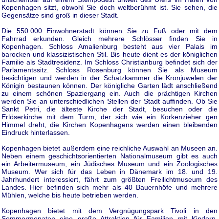
Kopenhagen sitzt, obwohl Sie doch weltberühmt ist. Sie sehen, die
Gegensätze sind groß in dieser Stadt.
Die 550.000 Einwohnerstadt können Sie zu Fuß oder mit dem
Fahrrad erkunden. Gleich mehrere Schlösser finden Sie in
Kopenhagen. Schloss Amalienburg besteht aus vier Palais im
barocken und klassizistischen Stil. Bis heute dient es der königlichen
Familie als Stadtresidenz. Im Schloss Christianburg befindet sich der
Parlamentssitz. Schloss Rosenburg können Sie als Museum
besichtigen und werden in der Schatzkammer die Kronjuwelen der
Königin bestaunen können. Der königliche Garten lädt anschließend
zu einem schönen Spaziergang ein. Auch die prächtigen Kirchen
werden Sie an unterschiedlichen Stellen der Stadt auffinden. Ob Sie
Sankt Petri, die älteste Kirche der Stadt, besuchen oder die
Erlöserkirche mit dem Turm, der sich wie ein Korkenzieher gen
Himmel dreht, die Kirchen Kopenhagens werden einen bleibenden
Eindruck hinterlassen.
Kopenhagen bietet außerdem eine reichliche Auswahl an Museen an.
Neben einem geschichtsorientierten Nationalmuseum gibt es auch
ein Arbeitermuseum, ein Jüdisches Museum und ein Zoologisches
Museum. Wer sich für das Leben in Dänemark im 18. und 19.
Jahrhundert interessiert, fährt zum größten Freilichtmuseum des
Landes. Hier befinden sich mehr als 40 Bauernhöfe und mehrere
Mühlen, welche bis heute betrieben werden.
Kopenhagen bietet mit dem Vergnügungspark Tivoli in den
Sommermonaten eine große Attraktion für Familien mit Kindern,