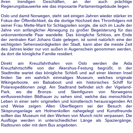
ihren trendigen Geschäften, an der auch prächtige
Regierungsbauwerke wie das imposante Parlamentsgebäude liegen.
Oslo und damit Norwegen, steht seit einigen Jahren wieder stärker im
Fokus der Öffentlichkeit, da die dortige Hochzeit des Thronfolgers mit
seiner Frau Mette-Marit für Schlagzeilen sorgte, die sich im Laufe der
Jahre von anfänglicher Abneigung zu großer Begeisterung für das
unkonventionelle Paar wandelte. Das königliche Schloss, am Ende
der zentralen Karl Johans Gate gelegen, ist somit natürlich eine der
wichtigsten Sehenswürdigkeiten der Stadt, kann aber die meiste Zeit
des Jahres leider nur von außen in Augenschein genommen werden,
da dort die königliche Familie residiert.
Direkt am Kreuzfahrthafen von Oslo werden die Aida
Kreuzfahrtschiffe von der Akershus-Festung begrüßt, in der
Stadtmitte wartet das königliche Schloß und auf einer kleinen Insel
finden Sie ein wahrlich einmaliges Museum, welches originale
Wikingerboote, ein Balsaboot und ein historisches Schiff für
Polarexpeditionen zeigt. Am Stadtrand befindet sich der Vigeland-
Park, wo die Bronze- und Steinfiguren von Norwegens
einflussreichsten Bildhauer zu sehen sind, welche das menschliche
Leben in einer sehr originellen und künstlerisch herausragenden Art
und Weise zeigen. Allen Überfliegern sei der Besuch der
Skisprunganlage am Holmenkollen nahegelegt und Kunstfreunde
sollten das Museum mit den Werken von Munch nicht verpassen. Die
Ausflüge werden in unterschiedlicher Länge als Spaziergänge,
Radtouren oder mit dem Bus angeboten.