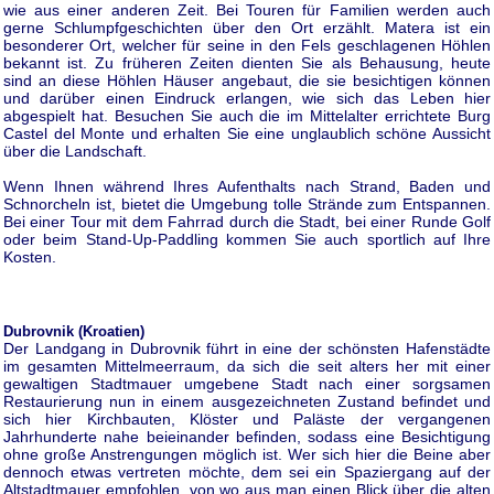
wie aus einer anderen Zeit. Bei Touren für Familien werden auch
gerne Schlumpfgeschichten über den Ort erzählt. Matera ist ein
besonderer Ort, welcher für seine in den Fels geschlagenen Höhlen
bekannt ist. Zu früheren Zeiten dienten Sie als Behausung, heute
sind an diese Höhlen Häuser angebaut, die sie besichtigen können
und darüber einen Eindruck erlangen, wie sich das Leben hier
abgespielt hat. Besuchen Sie auch die im Mittelalter errichtete Burg
Castel del Monte und erhalten Sie eine unglaublich schöne Aussicht
über die Landschaft.
Wenn Ihnen während Ihres Aufenthalts nach Strand, Baden und
Schnorcheln ist, bietet die Umgebung tolle Strände zum Entspannen.
Bei einer Tour mit dem Fahrrad durch die Stadt, bei einer Runde Golf
oder beim Stand-Up-Paddling kommen Sie auch sportlich auf Ihre
Kosten.
Dubrovnik (Kroatien)
Der Landgang in Dubrovnik führt in eine der schönsten Hafenstädte
im gesamten Mittelmeerraum, da sich die seit alters her mit einer
gewaltigen Stadtmauer umgebene Stadt nach einer sorgsamen
Restaurierung nun in einem ausgezeichneten Zustand befindet und
sich hier Kirchbauten, Klöster und Paläste der vergangenen
Jahrhunderte nahe beieinander befinden, sodass eine Besichtigung
ohne große Anstrengungen möglich ist. Wer sich hier die Beine aber
dennoch etwas vertreten möchte, dem sei ein Spaziergang auf der
Altstadtmauer empfohlen, von wo aus man einen Blick über die alten