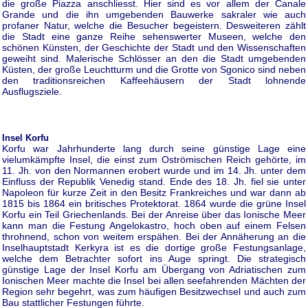
die große Piazza anschliesst. Hier sind es vor allem der Canale
Grande und die ihn umgebenden Bauwerke sakraler wie auch
profaner Natur, welche die Besucher begeistern. Desweiteren zählt
die Stadt eine ganze Reihe sehenswerter Museen, welche den
schönen Künsten, der Geschichte der Stadt und den Wissenschaften
geweiht sind. Malerische Schlösser an den die Stadt umgebenden
Küsten, der große Leuchtturm und die Grotte von Sgonico sind neben
den traditionsreichen Kaffeehäusern der Stadt lohnende
Ausflugsziele.
Insel Korfu
Korfu war Jahrhunderte lang durch seine günstige Lage eine
vielumkämpfte Insel, die einst zum Oströmischen Reich gehörte, im
11. Jh. von den Normannen erobert wurde und im 14. Jh. unter dem
Einfluss der Republik Venedig stand. Ende des 18. Jh. fiel sie unter
Napoleon für kurze Zeit in den Besitz Frankreiches und war dann ab
1815 bis 1864 ein britisches Protektorat. 1864 wurde die grüne Insel
Korfu ein Teil Griechenlands. Bei der Anreise über das Ionische Meer
kann man die Festung Angelokastro, hoch oben auf einem Felsen
throhnend, schon von weitem erspähen. Bei der Annäherung an die
Inselhauptstadt Kerkyra ist es die dortige große Festungsanlage,
welche dem Betrachter sofort ins Auge springt. Die strategisch
günstige Lage der Insel Korfu am Übergang von Adriatischen zum
Ionischen Meer machte die Insel bei allen seefahrenden Mächten der
Region sehr begehrt, was zum häufigen Besitzwechsel und auch zum
Bau stattlicher Festungen führte.