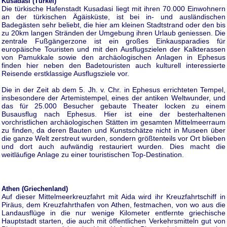
Kusadasi (Türkei)
Die türkische Hafenstadt Kusadasi liegt mit ihren 70.000 Einwohnern
an der türkischen Ägäisküste, ist bei in- und ausländischen
Badegästen sehr beliebt, die hier am kleinen Stadtstrand oder den bis
zu 20km langen Stränden der Umgebung ihren Urlaub geniessen. Die
zentrale Fußgängerzone ist ein großes Einkausparadies für
europäische Touristen und mit den Ausflugszielen der Kalkterassen
von Pamukkale sowie den archäologischen Anlagen in Ephesus
finden hier neben den Badetouristen auch kulturell interessierte
Reisende erstklassige Ausflugsziele vor.
Die in der Zeit ab dem 5. Jh. v. Chr. in Ephesus errichteten Tempel,
insbesondere der Artemistempel, eines der antiken Weltwunder, und
das für 25.000 Besucher gebaute Theater locken zu einem
Busausflug nach Ephesus. Hier ist eine der besterhaltenen
vorchristlichen archäologischen Stätten im gesamten Mittelmeerraum
zu finden, da deren Bauten und Kunstschätze nicht in Museen über
die ganze Welt zerstreut wurden, sondern größtenteils vor Ort blieben
und dort auch aufwändig restauriert wurden. Dies macht die
weitläufige Anlage zu einer touristischen Top-Destination.
Athen (Griechenland)
Auf dieser Mittelmeerkreuzfahrt mit Aida wird ihr Kreuzfahrtschiff in
Piräus, dem Kreuzfahrthafen von Athen, festmachen, von wo aus die
Landausflüge in die nur wenige Kilometer entfernte griechische
Hauptstadt starten, die auch mit öffentlichen Verkehrsmitteln gut von