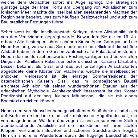
welche dem Betrachter sofort ins Auge springt. Die strategisch
günstige Lage der Insel Korfu am Übergang von Adriatischen zum
Ionischen Meer machte die Insel bei allen seefahrenden Mächten der
Region sehr begehrt, was zum häufigen Besitzwechsel und auch zum
Bau stattlicher Festungen führte.
Sehenswert ist die Inselhauptstadt Kerkyra, deren Altstadtbild stark
von den Venezianern geprägt wurde. Bewundern Sie die im 16. Jh.
erbaute Alte Festung mit ihrer schönen Kirche Agios Georgios und die
Neue Festung, von wo aus Sie einen herrlichen Blick auf die schöne
Altstadt haben, in deren Gassen zahlreiche alte Palastbauten stehen.
Neben den beiden sehenswerten Festungsanlagen sind es vor allen
Dingen der Achilleion-Palast der österreichischen Kaiserin Elisabeth,
besser bekannt als Sissi und das auf unzähligen Ansichtskarten
abgebildete kleine Kloster von Vlacherna, welche die Inselbesucher
anlocken. Vielbesucht ist die einstige Sommerresidenz der
österreichischen Kaiserin Sissi, das im pompejischen Baustil
errichtete Achilleion mit seinen wunderschönen Statuen aus der
griechischen Mythologie. Architektonisch interessant ist das Kloster
Pontikonisi auf der sog. kleinen Mäuseinsel, die sie mit einem
Bootstaxi erreichen können.
Neben den von Menschenhand geschaffenen Schönheiten findet sich
auf Korfu in erster Linie eine sehr malerische Hügellandschaft, die
von ausgedehnten Wäldern überzogen ist und an sehr vielen Stellen
atemberaubende Ausblicke auf die Inselküsten mit ihren steilen
Klippen, verträumten Buchten und schönen Sandstränden freigibt.
Herrlich sind eine Wandertour durch die hügelige Landschaft von