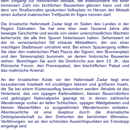
dem Eingang zur historischen Altstadt, die insbesondere mit einer
immensen Zahl von kirchlichen Bauwerken glänzen kann und mit
dem von Straßencafes gesäumten Volksplatz im Herzen der Altstadt
einen äußerst malerischen Treffpunkt ihr Eigen nennen darf.
Die kroatische Hafenstadt Zadar liegt im Süden des Landes in der
Region Dalmatien. Sie hat eine über zwei Tausend Jahre alte
bewegte Geschichte und wurde von vielen unterschiedlichen Mächten
beherrscht, die alle ihre Spuren hinterlassen haben. Sehenswert ist
der im venezianischen Stil erbaute Altstadtkern, der von einer
mächtigen Stadtmauer umrahmt wird. Bei einem Spaziergang sollten
Sie über den malerischen Platz Piazza dei Signori, den Brunnenplatz
und den Simeonsplatz bummeln, an denen historische Bauwerke
stehen. Besichtigen Sie auch die Domkirche aus dem 13. Jh., das
Römische Forum, den Priorenpalast, den bischöflichen Palast und
das malerische Arsenal.
An der kroatischen Küste vor der Hafenstadt Zadar liegt eine
bezaubernde Inselwelt mit unzähligen kleinen und größeren Inseln,
die Sie bei einem Küstenausflug bewundern werden. Attraktiv ist das
Hinterland, das von üppigen Kieferwäldern, kleinen Bauerndörfern
und gebirgigen Nationalparks geprägt ist, in denen zahlreiche
Wanderwege vorbei an tiefen Schluchten, üppigen Waldgebieten und
kleinen Wasserfällen zu ausgedehnten Wandertouren einladen.
Abenteuerliche ist eine Jeeptour durch die dramatische
Gebirgslandschaft zu den Drehorten der berühmten Winnetou-
Verfilmungen, wo an den schönsten Aussichtspunkten ein Fotostopp
eingelegt wird.