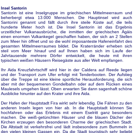
Insel Santorin
Santorin ist eine Inselgruppe im griechischen Mittelmeerraum und
beherbergt etwa 13.000 Menschen. Die Hauptinsel wird auch
Santorini genannt und fällt durch ihre steile Küste auf, die teils
hunderte Meter hoch ist. Die Insel Santorin ist das Ergebnis
urzeitlicher Vulkanausbrüche, die inmitten der griechischen Ägäis
einen enormen Vulkankegel geschaffen haben, der sich an 2 Stellen
zum Meer hin öffnet und so die wohl imposanteste Hafeneinfahrt des
gesamten Mittelmeerraumes bildet. Die Kraterränder erheben sich
steil vom Meer hinauf und auf Ihnen haben sich im Laufe der
Jahrtausende mehrere Dörfer entwickelt, die heute mit ihren
typischen weißen Häusern Reisegäste aus aller Welt empfangen.
Ihr Aida Kreuzfahrtschiff wird hier in der Caldera auf Reede liegen
und der Transport zum Ufer erfolgt mit Tenderbooten. Der Aufstieg
über die Treppe ist eine kleine sportliche Herausforderung, die sich
aber mit der bequemeren Gondelbahn oder auf dem Rücken eines
Maulesels umgehen lässt. Oben erwarten Sie dann sagenhaft schöne
Ausblicke hinunter auf den Krater und ihre Aida.
Der Hafen der Hauptstadt Fira wirkt sehr lebendig. Die Fähren zu den
anderen Inseln legen von hier ab. In die Hauptstadt können Sie
hochfahren oder das Erlebnis mit einem Eselritt ganz besonders
machen. Die weiß-getünchten Häuser und die blauen Dächer der
Kirchen erzeugen den besonderen Charme der griechischen Stadt.
Die Altstadt ist verkehrsfrei und lädt insbesondere zum Bummeln in
den vielen kleinen Gassen ein. Da die Stadt touristisch sehr beliebt