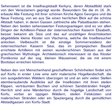
Sehenswert ist die Inselhauptstadt Kerkyra, deren Altstadtbild stark
von den Venezianern geprägt wurde. Bewundern Sie die im 16. Jh.
erbaute Alte Festung mit ihrer schönen Kirche Agios Georgios und die
Neue Festung, von wo aus Sie einen herrlichen Blick auf die schöne
Altstadt haben, in deren Gassen zahlreiche alte Palastbauten stehen.
Neben den beiden sehenswerten Festungsanlagen sind es vor allen
Dingen der Achilleion-Palast der österreichischen Kaiserin Elisabeth,
besser bekannt als Sissi und das auf unzähligen Ansichtskarten
abgebildete kleine Kloster von Vlacherna, welche die Inselbesucher
anlocken. Vielbesucht ist die einstige Sommerresidenz der
österreichischen Kaiserin Sissi, das im pompejischen Baustil
errichtete Achilleion mit seinen wunderschönen Statuen aus der
griechischen Mythologie. Architektonisch interessant ist das Kloster
Pontikonisi auf der sog. kleinen Mäuseinsel, die sie mit einem
Bootstaxi erreichen können.
Neben den von Menschenhand geschaffenen Schönheiten findet sich
auf Korfu in erster Linie eine sehr malerische Hügellandschaft, die
von ausgedehnten Wäldern überzogen ist und an sehr vielen Stellen
atemberaubende Ausblicke auf die Inselküsten mit ihren steilen
Klippen, verträumten Buchten und schönen Sandstränden freigibt.
Herrlich sind eine Wandertour durch die hügelige Landschaft von
Korfu, vorbei an üppigen Wäldern, steilen Felsküsten und
malerischen Stränden oder ein Spaziergang durch die gemütlichen
Altstadtgassen von Korfu-Stadt.