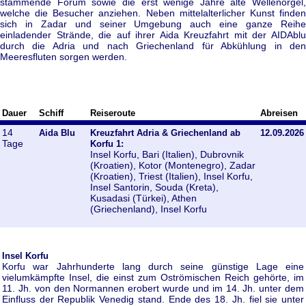
stammende Forum sowie die erst wenige Jahre alte Wellenorgel,
welche die Besucher anziehen. Neben mittelalterlicher Kunst finden
sich in Zadar und seiner Umgebung auch eine ganze Reihe
einladender Strände, die auf ihrer Aida Kreuzfahrt mit der AIDAblu
durch die Adria und nach Griechenland für Abkühlung in den
Meeresfluten sorgen werden.
Dauer
Schiff
Reiseroute
Abreisen
14
Aida Blu
Kreuzfahrt Adria & Griechenland ab
12.09.2026
Tage
Korfu 1:
Insel Korfu, Bari (Italien), Dubrovnik
(Kroatien), Kotor (Montenegro), Zadar
(Kroatien), Triest (Italien), Insel Korfu,
Insel Santorin, Souda (Kreta),
Kusadasi (Türkei), Athen
(Griechenland), Insel Korfu
Insel Korfu
Korfu war Jahrhunderte lang durch seine günstige Lage eine
vielumkämpfte Insel, die einst zum Oströmischen Reich gehörte, im
11. Jh. von den Normannen erobert wurde und im 14. Jh. unter dem
Einfluss der Republik Venedig stand. Ende des 18. Jh. fiel sie unter