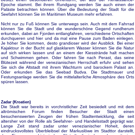
Epoche stammt. Bei ihrem Rundgang werden Sie auch einen der
Paläste betrachten können. Über die Bedeutung der Stadt für die
Seefahrt können Sie im Maritimen Museum mehr erfahren.
Nicht nur zu Fuß können Sie unterwegs sein. Auch mit dem Fahrrad
können Sie die Stadt und die wunderschöne Gegend rundherum
erkunden, dabei an Fjorden entlangfahren, verschiedene Ortschaften
durchqueren und hier und da mal eine Pause zum Baden einlegen.
Je höher Sie kommen, desto grandioser wird der Ausblick. Bei einer
Kajaktour in der Bucht auf glasklarem Wasser können Sie die Natur
auf sich wirken lassen und an einem der Kiesstrände halt machen
und Schwimmen gehen. Oder fahren Sie nach Perast, das seine
Blütezeit während der venezianischen Herrschaft erfuhr und sehen
Sie sich die Altstadt mit ihrem Wachturm und barockem Palast an.
Oder erkunden Sie das Seebad Budva. Die Stadtmauer und
Festungsanlage werden Sie die mittelalterliche Atmosphäre des Orts
spüren lassen.
Zadar (Kroatien)
Die Stadt war bereits in vorchristlicher Zeit besiedelt und mit dem
altrömischen Forum finden Besucher der Stadt einen
besuchenswerten Zeugen der frühen Stadtentwicklung, die seit
altersher von der Rolle als Seefahrer- und Handelsstadt geprägt war.
Lange Zeit stand zadar unter venezianischer Hoheit, deren
eindrucksvollstes Überbleibsel der Markuslöwe im Stadttor darstellt,