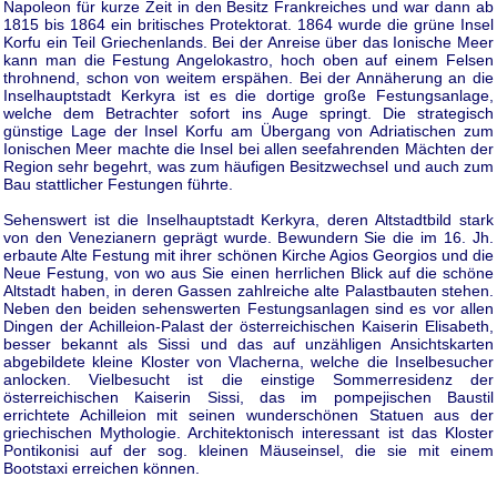
Napoleon für kurze Zeit in den Besitz Frankreiches und war dann ab
1815 bis 1864 ein britisches Protektorat. 1864 wurde die grüne Insel
Korfu ein Teil Griechenlands. Bei der Anreise über das Ionische Meer
kann man die Festung Angelokastro, hoch oben auf einem Felsen
throhnend, schon von weitem erspähen. Bei der Annäherung an die
Inselhauptstadt Kerkyra ist es die dortige große Festungsanlage,
welche dem Betrachter sofort ins Auge springt. Die strategisch
günstige Lage der Insel Korfu am Übergang von Adriatischen zum
Ionischen Meer machte die Insel bei allen seefahrenden Mächten der
Region sehr begehrt, was zum häufigen Besitzwechsel und auch zum
Bau stattlicher Festungen führte.
Sehenswert ist die Inselhauptstadt Kerkyra, deren Altstadtbild stark
von den Venezianern geprägt wurde. Bewundern Sie die im 16. Jh.
erbaute Alte Festung mit ihrer schönen Kirche Agios Georgios und die
Neue Festung, von wo aus Sie einen herrlichen Blick auf die schöne
Altstadt haben, in deren Gassen zahlreiche alte Palastbauten stehen.
Neben den beiden sehenswerten Festungsanlagen sind es vor allen
Dingen der Achilleion-Palast der österreichischen Kaiserin Elisabeth,
besser bekannt als Sissi und das auf unzähligen Ansichtskarten
abgebildete kleine Kloster von Vlacherna, welche die Inselbesucher
anlocken. Vielbesucht ist die einstige Sommerresidenz der
österreichischen Kaiserin Sissi, das im pompejischen Baustil
errichtete Achilleion mit seinen wunderschönen Statuen aus der
griechischen Mythologie. Architektonisch interessant ist das Kloster
Pontikonisi auf der sog. kleinen Mäuseinsel, die sie mit einem
Bootstaxi erreichen können.