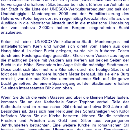
hervorragend erhaltenen Stadtmauer befinden, führten zur Aufnahme
der Stadt in die Liste der UNESCO-Weltkulturerbegüter und seit der
Unabhängigkeit Montenegros 2006 und der Entmilitarisierung des
Hafens von Kotor legen dort nun regelmäßig Kreuzfahrtschiffe an, um
Ausflüge in die historische Altstadt und in die malerische Umgebung
der von nahezu 2.000m hohen Bergen eingerahmten Bucht
anzubieten.
Kotor ist eine UNESCO-Weltkulturerbe-Stadt Montenegros mit
mittelalterlichem Kern und windet sich direkt vom Hafen aus den
Hang hinauf. In einer Bucht gelegen, wurde sie in früheren Zeiten
durch eine Festungsanlage geschützt. Gleich vom Wasser aus ragen
die mächtigen Berge mit Wäldern aus Kiefern auf beiden Seiten der
Bucht in die Höhe. Besonders ins Auge fällt die mächtige Stadtmauer.
Diese zieht sich über mehrere Kilometer durch die heutige Stadt und
folgt den Häusern mehrere hundert Meter bergauf, bis sie eine Burg
erreicht, von der aus Sie eine atemberaubende Sicht auf die ganze
Bucht genießen. Bei einem Spaziergang auf der Stadtmauer erhalten
Sie einen interessanten Blick von oben.
Wenn Sie durch die vielen Gassen und über die kleinen Plätze laufen,
kommen Sie an der Kathedrale Sankt Tryphon vorbei. Teile der
Kathedrale sind im romanischen Stil erbaut und etwa 800 Jahre alt.
Besonders ist, dass sich hier Reliquien des Schutzheiligen von Kotor
befinden. Wenn Sie die Kirche betreten, können Sie die schönen
Fresken und Arbeiten aus Gold und Silber aus vergangenen
Jahrhunderten betrachten. Eine weitere Kirche im romanischen Stil
besitzt einen besonderen Uhrenturm, der aus der Renaissance-