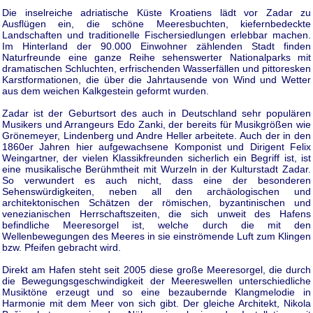
Die inselreiche adriatische Küste Kroatiens lädt vor Zadar zu
Ausflügen ein, die schöne Meeresbuchten, kiefernbedeckte
Landschaften und traditionelle Fischersiedlungen erlebbar machen.
Im Hinterland der 90.000 Einwohner zählenden Stadt finden
Naturfreunde eine ganze Reihe sehenswerter Nationalparks mit
dramatischen Schluchten, erfrischenden Wasserfällen und pittoresken
Karstformationen, die über die Jahrtausende von Wind und Wetter
aus dem weichen Kalkgestein geformt wurden.
Zadar ist der Geburtsort des auch in Deutschland sehr populären
Musikers und Arrangeurs Edo Zanki, der bereits für Musikgrößen wie
Grönemeyer, Lindenberg und Andre Heller arbeitete. Auch der in den
1860er Jahren hier aufgewachsene Komponist und Dirigent Felix
Weingartner, der vielen Klassikfreunden sicherlich ein Begriff ist, ist
eine musikalische Berühmtheit mit Wurzeln in der Kulturstadt Zadar.
So verwundert es auch nicht, dass eine der besonderen
Sehenswürdigkeiten, neben all den archäologischen und
architektonischen Schätzen der römischen, byzantinischen und
venezianischen Herrschaftszeiten, die sich unweit des Hafens
befindliche Meeresorgel ist, welche durch die mit den
Wellenbewegungen des Meeres in sie einströmende Luft zum Klingen
bzw. Pfeifen gebracht wird.
Direkt am Hafen steht seit 2005 diese große Meeresorgel, die durch
die Bewegungsgeschwindigkeit der Meereswellen unterschiedliche
Musiktöne erzeugt und so eine bezaubernde Klangmelodie in
Harmonie mit dem Meer von sich gibt. Der gleiche Architekt, Nikola