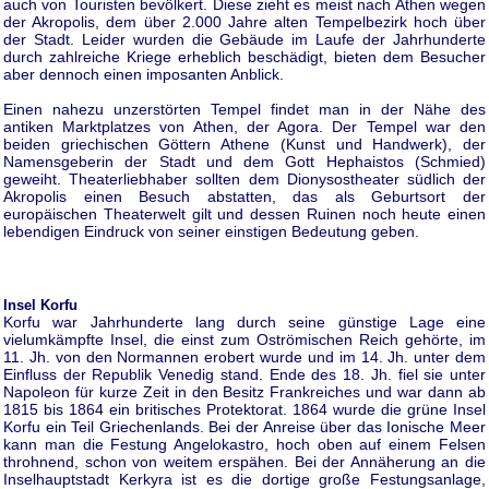
auch von Touristen bevölkert. Diese zieht es meist nach Athen wegen
der Akropolis, dem über 2.000 Jahre alten Tempelbezirk hoch über
der Stadt. Leider wurden die Gebäude im Laufe der Jahrhunderte
durch zahlreiche Kriege erheblich beschädigt, bieten dem Besucher
aber dennoch einen imposanten Anblick.
Einen nahezu unzerstörten Tempel findet man in der Nähe des
antiken Marktplatzes von Athen, der Agora. Der Tempel war den
beiden griechischen Göttern Athene (Kunst und Handwerk), der
Namensgeberin der Stadt und dem Gott Hephaistos (Schmied)
geweiht. Theaterliebhaber sollten dem Dionysostheater südlich der
Akropolis einen Besuch abstatten, das als Geburtsort der
europäischen Theaterwelt gilt und dessen Ruinen noch heute einen
lebendigen Eindruck von seiner einstigen Bedeutung geben.
Insel Korfu
Korfu war Jahrhunderte lang durch seine günstige Lage eine
vielumkämpfte Insel, die einst zum Oströmischen Reich gehörte, im
11. Jh. von den Normannen erobert wurde und im 14. Jh. unter dem
Einfluss der Republik Venedig stand. Ende des 18. Jh. fiel sie unter
Napoleon für kurze Zeit in den Besitz Frankreiches und war dann ab
1815 bis 1864 ein britisches Protektorat. 1864 wurde die grüne Insel
Korfu ein Teil Griechenlands. Bei der Anreise über das Ionische Meer
kann man die Festung Angelokastro, hoch oben auf einem Felsen
throhnend, schon von weitem erspähen. Bei der Annäherung an die
Inselhauptstadt Kerkyra ist es die dortige große Festungsanlage,