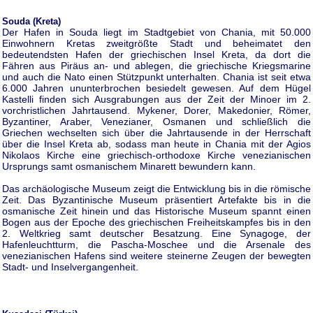
Souda (Kreta)
Der Hafen in Souda liegt im Stadtgebiet von Chania, mit 50.000
Einwohnern Kretas zweitgrößte Stadt und beheimatet den
bedeutendsten Hafen der griechischen Insel Kreta, da dort die
Fähren aus Piräus an- und ablegen, die griechische Kriegsmarine
und auch die Nato einen Stützpunkt unterhalten. Chania ist seit etwa
6.000 Jahren ununterbrochen besiedelt gewesen. Auf dem Hügel
Kastelli finden sich Ausgrabungen aus der Zeit der Minoer im 2.
vorchristlichen Jahrtausend. Mykener, Dorer, Makedonier, Römer,
Byzantiner, Araber, Venezianer, Osmanen und schließlich die
Griechen wechselten sich über die Jahrtausende in der Herrschaft
über die Insel Kreta ab, sodass man heute in Chania mit der Agios
Nikolaos Kirche eine griechisch-orthodoxe Kirche venezianischen
Ursprungs samt osmanischem Minarett bewundern kann.
Das archäologische Museum zeigt die Entwicklung bis in die römische
Zeit. Das Byzantinische Museum präsentiert Artefakte bis in die
osmanische Zeit hinein und das Historische Museum spannt einen
Bogen aus der Epoche des griechischen Freiheitskampfes bis in den
2. Weltkrieg samt deutscher Besatzung. Eine Synagoge, der
Hafenleuchtturm, die Pascha-Moschee und die Arsenale des
venezianischen Hafens sind weitere steinerne Zeugen der bewegten
Stadt- und Inselvergangenheit.