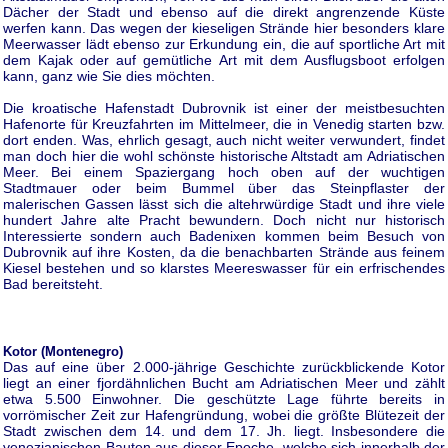
Dächer der Stadt und ebenso auf die direkt angrenzende Küste
werfen kann. Das wegen der kieseligen Strände hier besonders klare
Meerwasser lädt ebenso zur Erkundung ein, die auf sportliche Art mit
dem Kajak oder auf gemütliche Art mit dem Ausflugsboot erfolgen
kann, ganz wie Sie dies möchten.
Die kroatische Hafenstadt Dubrovnik ist einer der meistbesuchten
Hafenorte für Kreuzfahrten im Mittelmeer, die in Venedig starten bzw.
dort enden. Was, ehrlich gesagt, auch nicht weiter verwundert, findet
man doch hier die wohl schönste historische Altstadt am Adriatischen
Meer. Bei einem Spaziergang hoch oben auf der wuchtigen
Stadtmauer oder beim Bummel über das Steinpflaster der
malerischen Gassen lässt sich die altehrwürdige Stadt und ihre viele
hundert Jahre alte Pracht bewundern. Doch nicht nur historisch
Interessierte sondern auch Badenixen kommen beim Besuch von
Dubrovnik auf ihre Kosten, da die benachbarten Strände aus feinem
Kiesel bestehen und so klarstes Meereswasser für ein erfrischendes
Bad bereitsteht.
Kotor (Montenegro)
Das auf eine über 2.000-jährige Geschichte zurückblickende Kotor
liegt an einer fjordähnlichen Bucht am Adriatischen Meer und zählt
etwa 5.500 Einwohner. Die geschützte Lage führte bereits in
vorrömischer Zeit zur Hafengründung, wobei die größte Blütezeit der
Stadt zwischen dem 14. und dem 17. Jh. liegt. Insbesondere die
venezianischen Bauten aus dieser Epoche, welche sich innerhalb der