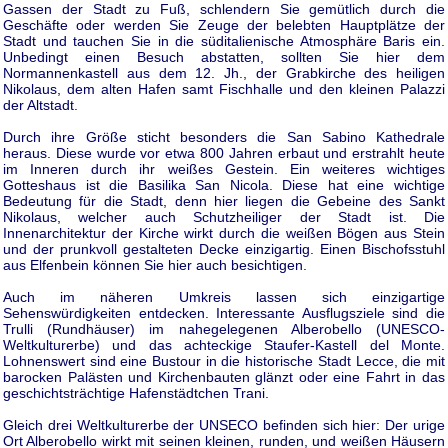
Gassen der Stadt zu Fuß, schlendern Sie gemütlich durch die
Geschäfte oder werden Sie Zeuge der belebten Hauptplätze der
Stadt und tauchen Sie in die süditalienische Atmosphäre Baris ein.
Unbedingt einen Besuch abstatten, sollten Sie hier dem
Normannenkastell aus dem 12. Jh., der Grabkirche des heiligen
Nikolaus, dem alten Hafen samt Fischhalle und den kleinen Palazzi
der Altstadt.
Durch ihre Größe sticht besonders die San Sabino Kathedrale
heraus. Diese wurde vor etwa 800 Jahren erbaut und erstrahlt heute
im Inneren durch ihr weißes Gestein. Ein weiteres wichtiges
Gotteshaus ist die Basilika San Nicola. Diese hat eine wichtige
Bedeutung für die Stadt, denn hier liegen die Gebeine des Sankt
Nikolaus, welcher auch Schutzheiliger der Stadt ist. Die
Innenarchitektur der Kirche wirkt durch die weißen Bögen aus Stein
und der prunkvoll gestalteten Decke einzigartig. Einen Bischofsstuhl
aus Elfenbein können Sie hier auch besichtigen.
Auch im näheren Umkreis lassen sich einzigartige
Sehenswürdigkeiten entdecken. Interessante Ausflugsziele sind die
Trulli (Rundhäuser) im nahegelegenen Alberobello (UNESCO-
Weltkulturerbe) und das achteckige Staufer-Kastell del Monte.
Lohnenswert sind eine Bustour in die historische Stadt Lecce, die mit
barocken Palästen und Kirchenbauten glänzt oder eine Fahrt in das
geschichtsträchtige Hafenstädtchen Trani.
Gleich drei Weltkulturerbe der UNSECO befinden sich hier: Der urige
Ort Alberobello wirkt mit seinen kleinen, runden, und weißen Häusern