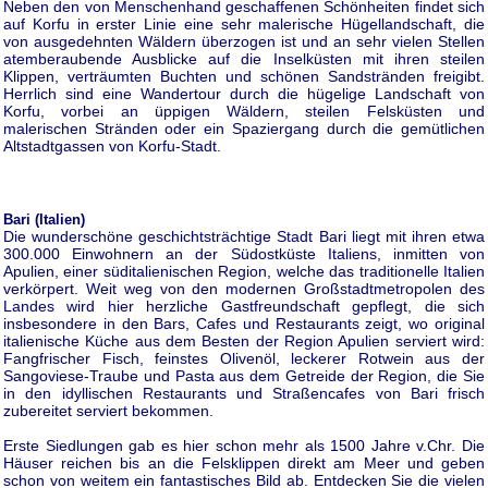
Neben den von Menschenhand geschaffenen Schönheiten findet sich
auf Korfu in erster Linie eine sehr malerische Hügellandschaft, die
von ausgedehnten Wäldern überzogen ist und an sehr vielen Stellen
atemberaubende Ausblicke auf die Inselküsten mit ihren steilen
Klippen, verträumten Buchten und schönen Sandstränden freigibt.
Herrlich sind eine Wandertour durch die hügelige Landschaft von
Korfu, vorbei an üppigen Wäldern, steilen Felsküsten und
malerischen Stränden oder ein Spaziergang durch die gemütlichen
Altstadtgassen von Korfu-Stadt.
Bari (Italien)
Die wunderschöne geschichtsträchtige Stadt Bari liegt mit ihren etwa
300.000 Einwohnern an der Südostküste Italiens, inmitten von
Apulien, einer süditalienischen Region, welche das traditionelle Italien
verkörpert. Weit weg von den modernen Großstadtmetropolen des
Landes wird hier herzliche Gastfreundschaft gepflegt, die sich
insbesondere in den Bars, Cafes und Restaurants zeigt, wo original
italienische Küche aus dem Besten der Region Apulien serviert wird:
Fangfrischer Fisch, feinstes Olivenöl, leckerer Rotwein aus der
Sangoviese-Traube und Pasta aus dem Getreide der Region, die Sie
in den idyllischen Restaurants und Straßencafes von Bari frisch
zubereitet serviert bekommen.
Erste Siedlungen gab es hier schon mehr als 1500 Jahre v.Chr. Die
Häuser reichen bis an die Felsklippen direkt am Meer und geben
schon von weitem ein fantastisches Bild ab. Entdecken Sie die vielen