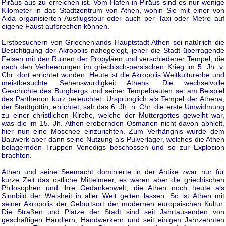
Piräus aus zu erreichen ist. Vom Hafen in Piräus sind es nur wenige
Kilometer in das Stadtzentrum von Athen, wohin Sie mit einer von
Aida organisierten Ausflugstour oder auch per Taxi oder Metro auf
eigene Faust aufbrechen können.
Erstbesuchern von Griechenlands Hauptstadt Athen sei natürlich die
Besichtigung der Akropolis nahegelegt, jener die Stadt überragende
Felsen mit den Ruinen der Propyläen und verschiedener Tempel, die
nach den Verheerungen im griechisch-persischen Krieg im 5. Jh. v.
Chr. dort errichtet wurden. Heute ist die Akropolis Weltkulturerbe und
meistbesuchte Sehenswürdigkeit Athens. Die wechselvolle
Geschichte des Burgbergs und seiner Tempelbauten sei am Beispiel
des Parthenon kurz beleuchtet: Ursprünglich als Tempel der Athena,
der Stadtgöttin, errichtet, sah das 6. Jh. n. Chr. die erste Umwidmung
zu einer christlichen Kirche, welche der Muttergottes geweiht war,
was die im 15. Jh. Athen erobernden Osmanen nicht davon abhielt,
hier nun eine Moschee einzurichten. Zum Verhängnis wurde dem
Bauwerk aber dann seine Nutzung als Pulverlager, welches die Athen
belagernden Truppen Venedigs beschossen und so zur Explosion
brachten.
Athen und seine Seemacht dominierte in der Antike zwar nur für
kurze Zeit das östliche Mittelmeer, es waren aber die griechischen
Philosophen und ihre Gedankenwelt, die Athen noch heute als
Sinnbild der Weisheit in aller Welt gelten lassen. So ist Athen mit
seiner Akropolis der Geburtsort der modernen europäischen Kultur.
Die Straßen und Plätze der Stadt sind seit Jahrtausenden von
geschäftigen Händlern, Handwerkern und seit einigen Jahrzehnten