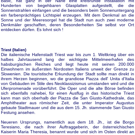
Bašic, hat ganz in der Nähe eine kreisrunde Installation mit
Hunderten von begehbaren Glasplatten aufgestellt, die die
Sonnenstrahlen einfangen und die besonders beim Sonnenuntergang
ein farbenprächtiges Lichtspiel erzeugen. Mit dem Denkmal an die
Sonne und der Meeresorgel hat die Stadt nun auch zwei moderne
Denkmäler geschaffen, deren Besonderheiten Sie selbst vor Ort
entdecken dürfen. Es lohnt sich !
Triest (Italien)
Die italienische Hafenstadt Triest war bis zum 1. Weltkrieg über ein
halbes Jahrtausend lang der wichtigste Mittelmeerhafen des
habsburgischen Reiches und liegt heute mit seinen 200.000
Einwohnern im äußersten Nordosten Italiens unweit der Grenze zu
Slowenien. Die touristische Erkundung der Stadt sollte man direkt in
ihrem Herzen beginnen, wo die grandiose Piazza dell' Unita d'Italia
von Gebäuden im Stile des Neoklassizismus umstanden wird und die
Uferpromenade vorüberführt. Die Oper und die alte Börse befinden
sich ebenfalls nahebei, für einen Ausflug in das historische Triest
kann man sich oberhalb der Piazza die San Giusto-Kathedrale, das
Amphitheater aus römischer Zeit, die unter Imperator Augustus
gebaute Stadtmauer und die aus dem 15. Jh. stammende San Giusto
Festung ansehen.
Neueren Ursprungs, namentlich aus dem 18. Jh., ist die Borgo
Teresiano, die nach ihrer Auftraggeberin, der österreichischen
Kaiserin Maria Theresia, benannt wurde und sich im Osten direkt an