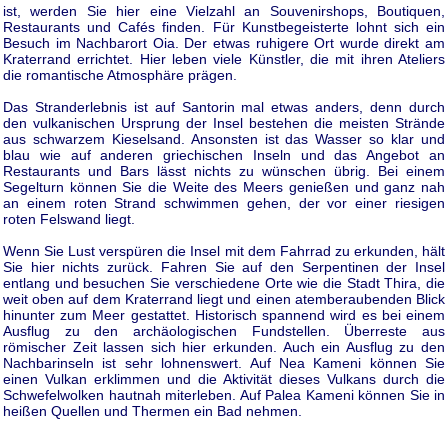
ist, werden Sie hier eine Vielzahl an Souvenirshops, Boutiquen,
Restaurants und Cafés finden. Für Kunstbegeisterte lohnt sich ein
Besuch im Nachbarort Oia. Der etwas ruhigere Ort wurde direkt am
Kraterrand errichtet. Hier leben viele Künstler, die mit ihren Ateliers
die romantische Atmosphäre prägen.
Das Stranderlebnis ist auf Santorin mal etwas anders, denn durch
den vulkanischen Ursprung der Insel bestehen die meisten Strände
aus schwarzem Kieselsand. Ansonsten ist das Wasser so klar und
blau wie auf anderen griechischen Inseln und das Angebot an
Restaurants und Bars lässt nichts zu wünschen übrig. Bei einem
Segelturn können Sie die Weite des Meers genießen und ganz nah
an einem roten Strand schwimmen gehen, der vor einer riesigen
roten Felswand liegt.
Wenn Sie Lust verspüren die Insel mit dem Fahrrad zu erkunden, hält
Sie hier nichts zurück. Fahren Sie auf den Serpentinen der Insel
entlang und besuchen Sie verschiedene Orte wie die Stadt Thira, die
weit oben auf dem Kraterrand liegt und einen atemberaubenden Blick
hinunter zum Meer gestattet. Historisch spannend wird es bei einem
Ausflug zu den archäologischen Fundstellen. Überreste aus
römischer Zeit lassen sich hier erkunden. Auch ein Ausflug zu den
Nachbarinseln ist sehr lohnenswert. Auf Nea Kameni können Sie
einen Vulkan erklimmen und die Aktivität dieses Vulkans durch die
Schwefelwolken hautnah miterleben. Auf Palea Kameni können Sie in
heißen Quellen und Thermen ein Bad nehmen.