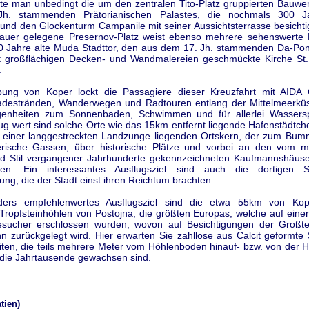
llte man unbedingt die um den zentralen Tito-Platz gruppierten Bauw
h. stammenden Prätorianischen Palastes, die nochmals 300 Ja
 und den Glockenturm Campanile mit seiner Aussichtsterrasse besichti
auer gelegene Presernov-Platz weist ebenso mehrere sehenswerte 
0 Jahre alte Muda Stadttor, den aus dem 17. Jh. stammenden Da-Po
t großflächigen Decken- und Wandmalereien geschmückte Kirche St
.
ng von Koper lockt die Passagiere dieser Kreuzfahrt mit AIDA 
destränden, Wanderwegen und Radtouren entlang der Mittelmeerküs
genheiten zum Sonnenbaden, Schwimmen und für allerlei Wassersp
ug wert sind solche Orte wie das 15km entfernt liegende Hafenstädtch
 einer langgestreckten Landzunge liegenden Ortskern, der zum Bumm
rische Gassen, über historische Plätze und vorbei an den vom m
 Stil vergangener Jahrhunderte gekennzeichneten Kaufmannshäuse
n. Ein interessantes Ausflugsziel sind auch die dortigen S
ng, die der Stadt einst ihren Reichtum brachten.
ders empfehlenwertes Ausflugsziel sind die etwa 55km von Kope
Tropfsteinhöhlen von Postojna, die größten Europas, welche auf eine
sucher erschlossen wurden, wovon auf Besichtigungen der Großtei
n zurückgelegt wird. Hier erwarten Sie zahllose aus Calcit geformte
titen, die teils mehrere Meter vom Höhlenboden hinauf- bzw. von der 
 die Jahrtausende gewachsen sind.
tien)