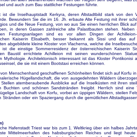
el und auch zum Bau stattlicher Festungen führte.
 ist die Inselhauptstadt Kerkyra, deren Altstadtbild stark von den 
rde. Bewundern Sie die im 16. Jh. erbaute Alte Festung mit ihrer sch
gios und die Neue Festung, von wo aus Sie einen herrlichen Blick auf
aben, in deren Gassen zahlreiche alte Palastbauten stehen. Neben
ten Festungsanlagen sind es vor allen Dingen der Achilleion-
ischen Kaiserin Elisabeth, besser bekannt als Sissi und das auf
ten abgebildete kleine Kloster von Vlacherna, welche die Inselbesuch
t ist die einstige Sommerresidenz der österreichischen Kaiserin Si
en Baustil errichtete Achilleion mit seinen wunderschönen Stat
n Mythologie. Architektonisch interessant ist das Kloster Pontikonisi 
seinsel, die sie mit einem Bootstaxi erreichen können.
von Menschenhand geschaffenen Schönheiten findet sich auf Korfu in e
malerische Hügellandschaft, die von ausgedehnten Wäldern überzogen
 Stellen atemberaubende Ausblicke auf die Inselküsten mit ihren stei
n Buchten und schönen Sandstränden freigibt. Herrlich sind eine
ügelige Landschaft von Korfu, vorbei an üppigen Wäldern, steilen Fe
n Stränden oder ein Spaziergang durch die gemütlichen Altstadtgassen
en)
ische Hafenstadt Triest war bis zum 1. Weltkrieg über ein halbes Jahr
gste Mittelmeerhafen des habsburgischen Reiches und liegt heute