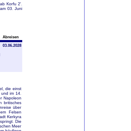
ab Korfu 2'.
 am 03. Juni
Abreisen
03.06.2028
l
, die einst
 und im 14.
ter Napoleon
 britisches
Anreise über
nem Felsen
adt Kerkyra
springt. Die
ischen Meer
um häufigen