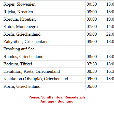
Preise, Schiffsinfos, Reisedetails
Anfrage - Buchung