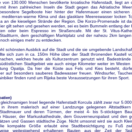
ne von 130.000 Menschen bevölkerte kroatische Hafenstadt, liegt an 
 mit ihren zahlreichen Inseln die Stadt gegen das Adriatische Meer
besondere Segelboote hier hinter der Hafenmauer einen sicheren 
s mediterran-warme Klima und das glasklare Meereswasser locken To
a an die kieseligen Strände der Region. Die Korzo-Promenade ist da
hier gilt sehen und gesehen werden, sei es beim Bummeln entlang der 
ten oder beim Espresso im Straßencafe. Mit der St. Vitus-Kath
Stadtturm, dem geschäftigen Marktplatz und der nahezu 2km lange
r noch einiges mehr zu entdecken.
hl schönsten Ausblick auf die Stadt und die sie umgebende Landschaf
llte sich zum in ca. 150m Höhe über der Stadt thronenden Kastell vo
chen, welches heute als Kulturzentrum genutzt wird. Badestrände 
südöstlichen Stadtgebiet wie auch einige Kilometer weiter im Westen 
tung Opatija. Da hier die Küste aus Fels und Kies besteht, dürfe
er auf besonders sauberes Badewasser freuen. Windsurfer, Tauche
nbiker finden rund um Rijeka beste Voraussetzungen für ihren Sport.
oatien)
 gleichnamigen Insel liegende Hafenstadt Korcula zählt zwar nur 5.00
 in ihrem malerisch auf einer Landzunge gelegenen Altstadtkern
Stadtmauer und deren Türmen, der meist 4- bis 5-stöckigen Bau
en Häuser, der Markuskathedrale, dem Gouverneurspalast und den ge
lätzen und Gassen städtische Züge. Nicht umsonst wird sie auch Klei
Die kompakte Größe erlaubt eine Stadtbesichtigung zu Fuß zw
erweise weitestgehend erhaltenen Bauten aus der Zeit der Spä