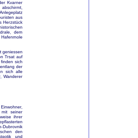
der Kvarner
 abschirmt,
Anlegeplatz
uristen aus
s Herzstück
historischen
edrale, dem
n Hafenmole
t geniessen
n Trsat auf
finden sich
entlang der
n sich alle
r, Wanderer
0 Einwohner,
 mit seiner
weise ihrer
pflasterten
n-Dubrovnik
ischen den
tgotik und