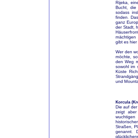
Rijeka, ei
Bucht, die
sodass ins
finden. Da
ganz Europ
der Stadt, 
Häuserfron
mächtigen 
gibt es hie
Wer den wo
möchte, so
den Weg ma
sowohl im 
Küste Rich
Strandgäng
und Mountai
Korcula (Kr
Die auf der
zeigt aber
wuchtigen 
historisch
Straßen, P
genannt. 
glücklich