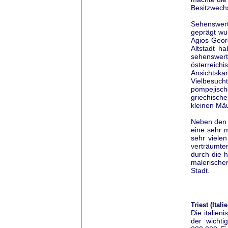
Besitzwechs
Sehenswert
geprägt wu
Agios Geor
Altstadt h
sehenswer
österreich
Ansichtskar
Vielbesuch
pompejisch
griechische
kleinen Mäu
Neben den 
eine sehr 
sehr vielen
verträumte
durch die h
malerische
Stadt.
Triest (Itali
Die italien
der wichti