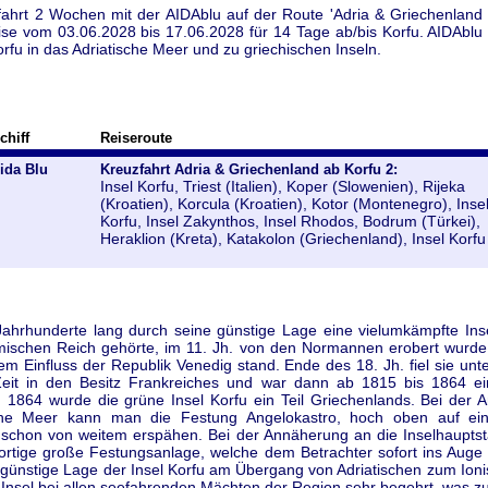
ahrt 2 Wochen mit der AIDAblu auf der Route 'Adria & Griechenland 
se vom 03.06.2028 bis 17.06.2028 für 14 Tage ab/bis Korfu. AIDAblu
rfu in das Adriatische Meer und zu griechischen Inseln.
chiff
Reiseroute
ida Blu
Kreuzfahrt Adria & Griechenland ab Korfu 2:
Insel Korfu, Triest (Italien), Koper (Slowenien), Rijeka
(Kroatien), Korcula (Kroatien), Kotor (Montenegro), Inse
Korfu, Insel Zakynthos, Insel Rhodos, Bodrum (Türkei),
Heraklion (Kreta), Katakolon (Griechenland), Insel Korfu
Jahrhunderte lang durch seine günstige Lage eine vielumkämpfte Insel
ischen Reich gehörte, im 11. Jh. von den Normannen erobert wurde
em Einfluss der Republik Venedig stand. Ende des 18. Jh. fiel sie un
Zeit in den Besitz Frankreiches und war dann ab 1815 bis 1864 ein
. 1864 wurde die grüne Insel Korfu ein Teil Griechenlands. Bei der 
che Meer kann man die Festung Angelokastro, hoch oben auf ei
 schon von weitem erspähen. Bei der Annäherung an die Inselhauptst
dortige große Festungsanlage, welche dem Betrachter sofort ins Auge 
h günstige Lage der Insel Korfu am Übergang von Adriatischen zum Ion
 Insel bei allen seefahrenden Mächten der Region sehr begehrt, was z