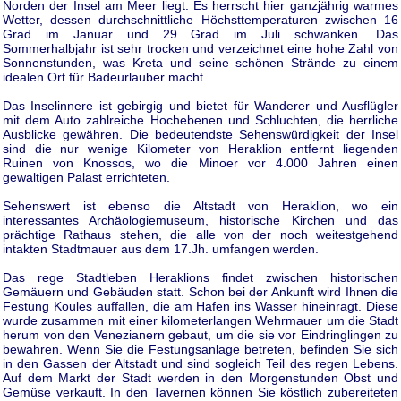
Norden der Insel am Meer liegt. Es herrscht hier ganzjährig warmes
Wetter, dessen durchschnittliche Höchsttemperaturen zwischen 16
Grad im Januar und 29 Grad im Juli schwanken. Das
Sommerhalbjahr ist sehr trocken und verzeichnet eine hohe Zahl von
Sonnenstunden, was Kreta und seine schönen Strände zu einem
idealen Ort für Badeurlauber macht.
Das Inselinnere ist gebirgig und bietet für Wanderer und Ausflügler
mit dem Auto zahlreiche Hochebenen und Schluchten, die herrliche
Ausblicke gewähren. Die bedeutendste Sehenswürdigkeit der Insel
sind die nur wenige Kilometer von Heraklion entfernt liegenden
Ruinen von Knossos, wo die Minoer vor 4.000 Jahren einen
gewaltigen Palast errichteten.
Sehenswert ist ebenso die Altstadt von Heraklion, wo ein
interessantes Archäologiemuseum, historische Kirchen und das
prächtige Rathaus stehen, die alle von der noch weitestgehend
intakten Stadtmauer aus dem 17.Jh. umfangen werden.
Das rege Stadtleben Heraklions findet zwischen historischen
Gemäuern und Gebäuden statt. Schon bei der Ankunft wird Ihnen die
Festung Koules auffallen, die am Hafen ins Wasser hineinragt. Diese
wurde zusammen mit einer kilometerlangen Wehrmauer um die Stadt
herum von den Venezianern gebaut, um die sie vor Eindringlingen zu
bewahren. Wenn Sie die Festungsanlage betreten, befinden Sie sich
in den Gassen der Altstadt und sind sogleich Teil des regen Lebens.
Auf dem Markt der Stadt werden in den Morgenstunden Obst und
Gemüse verkauft. In den Tavernen können Sie köstlich zubereiteten