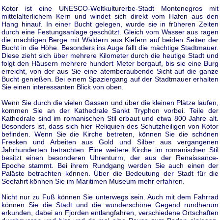
Kotor ist eine UNESCO-Weltkulturerbe-Stadt Montenegros mit
mittelalterlichem Kern und windet sich direkt vom Hafen aus den
Hang hinauf. In einer Bucht gelegen, wurde sie in früheren Zeiten
durch eine Festungsanlage geschützt. Gleich vom Wasser aus ragen
die mächtigen Berge mit Wäldern aus Kiefern auf beiden Seiten der
Bucht in die Höhe. Besonders ins Auge fällt die mächtige Stadtmauer.
Diese zieht sich über mehrere Kilometer durch die heutige Stadt und
folgt den Häusern mehrere hundert Meter bergauf, bis sie eine Burg
erreicht, von der aus Sie eine atemberaubende Sicht auf die ganze
Bucht genießen. Bei einem Spaziergang auf der Stadtmauer erhalten
Sie einen interessanten Blick von oben.
Wenn Sie durch die vielen Gassen und über die kleinen Plätze laufen,
kommen Sie an der Kathedrale Sankt Tryphon vorbei. Teile der
Kathedrale sind im romanischen Stil erbaut und etwa 800 Jahre alt.
Besonders ist, dass sich hier Reliquien des Schutzheiligen von Kotor
befinden. Wenn Sie die Kirche betreten, können Sie die schönen
Fresken und Arbeiten aus Gold und Silber aus vergangenen
Jahrhunderten betrachten. Eine weitere Kirche im romanischen Stil
besitzt einen besonderen Uhrenturm, der aus der Renaissance-
Epoche stammt. Bei ihrem Rundgang werden Sie auch einen der
Paläste betrachten können. Über die Bedeutung der Stadt für die
Seefahrt können Sie im Maritimen Museum mehr erfahren.
Nicht nur zu Fuß können Sie unterwegs sein. Auch mit dem Fahrrad
können Sie die Stadt und die wunderschöne Gegend rundherum
erkunden, dabei an Fjorden entlangfahren, verschiedene Ortschaften