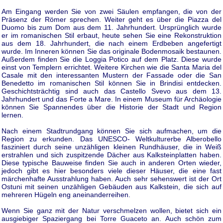
Am Eingang werden Sie von zwei Säulen empfangen, die von der
Präsenz der Römer sprechen. Weiter geht es über die Piazza del
Duomo bis zum Dom aus dem 11. Jahrhundert. Ursprünglich wurde
er im romanischen Stil erbaut, heute sehen Sie eine Rekonstruktion
aus dem 18. Jahrhundert, die nach einem Erdbeben angefertigt
wurde. Im Inneren können Sie das originale Bodenmosaik bestaunen.
Außerdem finden Sie die Loggia Potico auf dem Platz. Diese wurde
einst von Templern errichtet. Weitere Kirchen wie die Santa Maria del
Casale mit den interessanten Mustern der Fassade oder die San
Benedetto im romanischen Stil können Sie in Brindisi entdecken.
Geschichtsträchtig sind auch das Castello Svevo aus dem 13.
Jahrhundert und das Forte a Mare. In einem Museum für Archäologie
können Sie Spannendes über die Historie der Stadt und Region
lernen.
Nach einem Stadtrundgang können Sie sich aufmachen, um die
Region zu erkunden. Das UNESCO- Weltkulturerbe Alberobello
fasziniert durch seine unzähligen kleinen Rundhäuser, die in Weiß
erstrahlen und sich zuspitzende Dächer aus Kalksteinplatten haben.
Diese typische Bauweise finden Sie auch in anderen Orten wieder,
jedoch gibt es hier besonders viele dieser Häuser, die eine fast
märchenhafte Ausstrahlung haben. Auch sehr sehenswert ist der Ort
Ostuni mit seinen unzähligen Gebäuden aus Kalkstein, die sich auf
mehreren Hügeln eng aneinanderreihen.
Wenn Sie ganz mit der Natur verschmelzen wollen, bietet sich ein
ausgiebiger Spaziergang bei Torre Guaceto an. Auch schön zum