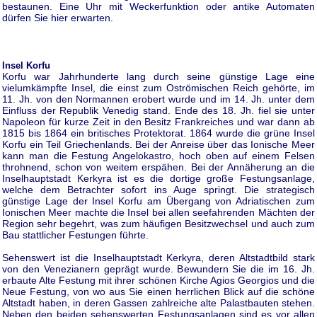
bestaunen. Eine Uhr mit Weckerfunktion oder antike Automaten
dürfen Sie hier erwarten.
Insel Korfu
Korfu war Jahrhunderte lang durch seine günstige Lage eine
vielumkämpfte Insel, die einst zum Oströmischen Reich gehörte, im
11. Jh. von den Normannen erobert wurde und im 14. Jh. unter dem
Einfluss der Republik Venedig stand. Ende des 18. Jh. fiel sie unter
Napoleon für kurze Zeit in den Besitz Frankreiches und war dann ab
1815 bis 1864 ein britisches Protektorat. 1864 wurde die grüne Insel
Korfu ein Teil Griechenlands. Bei der Anreise über das Ionische Meer
kann man die Festung Angelokastro, hoch oben auf einem Felsen
throhnend, schon von weitem erspähen. Bei der Annäherung an die
Inselhauptstadt Kerkyra ist es die dortige große Festungsanlage,
welche dem Betrachter sofort ins Auge springt. Die strategisch
günstige Lage der Insel Korfu am Übergang von Adriatischen zum
Ionischen Meer machte die Insel bei allen seefahrenden Mächten der
Region sehr begehrt, was zum häufigen Besitzwechsel und auch zum
Bau stattlicher Festungen führte.
Sehenswert ist die Inselhauptstadt Kerkyra, deren Altstadtbild stark
von den Venezianern geprägt wurde. Bewundern Sie die im 16. Jh.
erbaute Alte Festung mit ihrer schönen Kirche Agios Georgios und die
Neue Festung, von wo aus Sie einen herrlichen Blick auf die schöne
Altstadt haben, in deren Gassen zahlreiche alte Palastbauten stehen.
Neben den beiden sehenswerten Festungsanlagen sind es vor allen