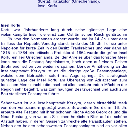
(Kreta), Katakolon (Griechenland),
Insel Korfu
Insel Korfu
Korfu war Jahrhunderte lang durch seine günstige Lage eine
vielumkämpfte Insel, die einst zum Oströmischen Reich gehörte, im
11. Jh. von den Normannen erobert wurde und im 14. Jh. unter dem
Einfluss der Republik Venedig stand. Ende des 18. Jh. fiel sie unter
Napoleon für kurze Zeit in den Besitz Frankreiches und war dann ab
1815 bis 1864 ein britisches Protektorat. 1864 wurde die grüne Insel
Korfu ein Teil Griechenlands. Bei der Anreise über das Ionische Meer
kann man die Festung Angelokastro, hoch oben auf einem Felsen
throhnend, schon von weitem erspähen. Bei der Annäherung an die
Inselhauptstadt Kerkyra ist es die dortige große Festungsanlage,
welche dem Betrachter sofort ins Auge springt. Die strategisch
günstige Lage der Insel Korfu am Übergang von Adriatischen zum
Ionischen Meer machte die Insel bei allen seefahrenden Mächten der
Region sehr begehrt, was zum häufigen Besitzwechsel und auch zum
Bau stattlicher Festungen führte.
Sehenswert ist die Inselhauptstadt Kerkyra, deren Altstadtbild stark
von den Venezianern geprägt wurde. Bewundern Sie die im 16. Jh.
erbaute Alte Festung mit ihrer schönen Kirche Agios Georgios und die
Neue Festung, von wo aus Sie einen herrlichen Blick auf die schöne
Altstadt haben, in deren Gassen zahlreiche alte Palastbauten stehen.
Neben den beiden sehenswerten Festungsanlagen sind es vor allen