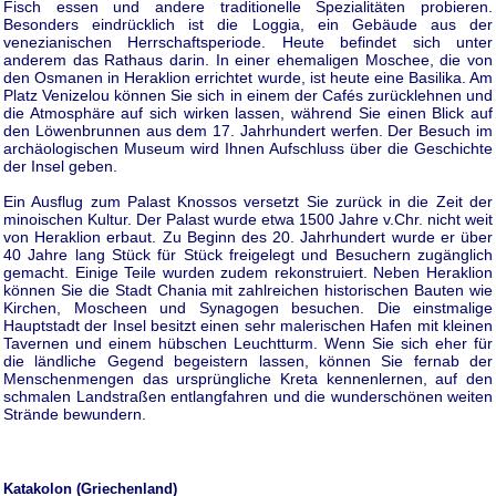
Fisch essen und andere traditionelle Spezialitäten probieren.
Besonders eindrücklich ist die Loggia, ein Gebäude aus der
venezianischen Herrschaftsperiode. Heute befindet sich unter
anderem das Rathaus darin. In einer ehemaligen Moschee, die von
den Osmanen in Heraklion errichtet wurde, ist heute eine Basilika. Am
Platz Venizelou können Sie sich in einem der Cafés zurücklehnen und
die Atmosphäre auf sich wirken lassen, während Sie einen Blick auf
den Löwenbrunnen aus dem 17. Jahrhundert werfen. Der Besuch im
archäologischen Museum wird Ihnen Aufschluss über die Geschichte
der Insel geben.
Ein Ausflug zum Palast Knossos versetzt Sie zurück in die Zeit der
minoischen Kultur. Der Palast wurde etwa 1500 Jahre v.Chr. nicht weit
von Heraklion erbaut. Zu Beginn des 20. Jahrhundert wurde er über
40 Jahre lang Stück für Stück freigelegt und Besuchern zugänglich
gemacht. Einige Teile wurden zudem rekonstruiert. Neben Heraklion
können Sie die Stadt Chania mit zahlreichen historischen Bauten wie
Kirchen, Moscheen und Synagogen besuchen. Die einstmalige
Hauptstadt der Insel besitzt einen sehr malerischen Hafen mit kleinen
Tavernen und einem hübschen Leuchtturm. Wenn Sie sich eher für
die ländliche Gegend begeistern lassen, können Sie fernab der
Menschenmengen das ursprüngliche Kreta kennenlernen, auf den
schmalen Landstraßen entlangfahren und die wunderschönen weiten
Strände bewundern.
Katakolon (Griechenland)