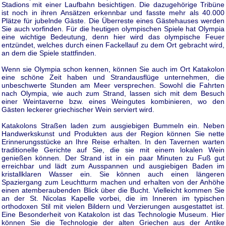
Stadions mit einer Laufbahn besichtigen. Die dazugehörige Tribüne
ist noch in ihren Ansätzen erkennbar und fasste mehr als 40.000
Plätze für jubelnde Gäste. Die Überreste eines Gästehauses werden
Sie auch vorfinden. Für die heutigen olympischen Spiele hat Olympia
eine wichtige Bedeutung, denn hier wird das olympische Feuer
entzündet, welches durch einen Fackellauf zu dem Ort gebracht wird,
an dem die Spiele stattfinden.
Wenn sie Olympia schon kennen, können Sie auch im Ort Katakolon
eine schöne Zeit haben und Strandausflüge unternehmen, die
unbeschwerte Stunden am Meer versprechen. Sowohl die Fahrten
nach Olympia, wie auch zum Strand, lassen sich mit dem Besuch
einer Weintaverne bzw. eines Weingutes kombinieren, wo den
Gästen leckerer griechischer Wein serviert wird.
Katakolons Straßen laden zum ausgiebigen Bummeln ein. Neben
Handwerkskunst und Produkten aus der Region können Sie nette
Erinnerungsstücke an Ihre Reise erhalten. In den Tavernen warten
traditionelle Gerichte auf Sie, die sie mit einem lokalen Wein
genießen können. Der Strand ist in ein paar Minuten zu Fuß gut
erreichbar und lädt zum Ausspannen und ausgiebigen Baden im
kristallklaren Wasser ein. Sie können auch einen längeren
Spaziergang zum Leuchtturm machen und erhalten von der Anhöhe
einen atemberaubenden Blick über die Bucht. Vielleicht kommen Sie
an der St. Nicolas Kapelle vorbei, die im Inneren im typischen
orthodoxen Stil mit vielen Bildern und Verzierungen ausgestattet ist.
Eine Besonderheit von Katakolon ist das Technologie Museum. Hier
können Sie die Technologie der alten Griechen aus der Antike