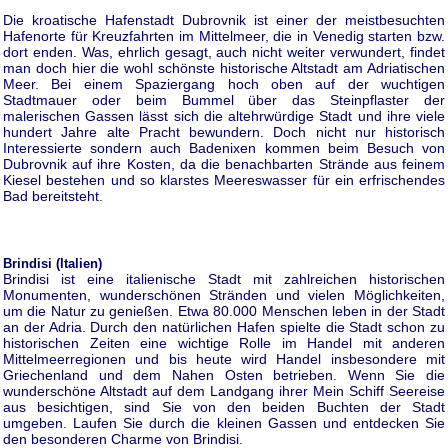
Die kroatische Hafenstadt Dubrovnik ist einer der meistbesuchten
Hafenorte für Kreuzfahrten im Mittelmeer, die in Venedig starten bzw.
dort enden. Was, ehrlich gesagt, auch nicht weiter verwundert, findet
man doch hier die wohl schönste historische Altstadt am Adriatischen
Meer. Bei einem Spaziergang hoch oben auf der wuchtigen
Stadtmauer oder beim Bummel über das Steinpflaster der
malerischen Gassen lässt sich die altehrwürdige Stadt und ihre viele
hundert Jahre alte Pracht bewundern. Doch nicht nur historisch
Interessierte sondern auch Badenixen kommen beim Besuch von
Dubrovnik auf ihre Kosten, da die benachbarten Strände aus feinem
Kiesel bestehen und so klarstes Meereswasser für ein erfrischendes
Bad bereitsteht.
Brindisi (Italien)
Brindisi ist eine italienische Stadt mit zahlreichen historischen
Monumenten, wunderschönen Stränden und vielen Möglichkeiten,
um die Natur zu genießen. Etwa 80.000 Menschen leben in der Stadt
an der Adria. Durch den natürlichen Hafen spielte die Stadt schon zu
historischen Zeiten eine wichtige Rolle im Handel mit anderen
Mittelmeerregionen und bis heute wird Handel insbesondere mit
Griechenland und dem Nahen Osten betrieben. Wenn Sie die
wunderschöne Altstadt auf dem Landgang ihrer Mein Schiff Seereise
aus besichtigen, sind Sie von den beiden Buchten der Stadt
umgeben. Laufen Sie durch die kleinen Gassen und entdecken Sie
den besonderen Charme von Brindisi.