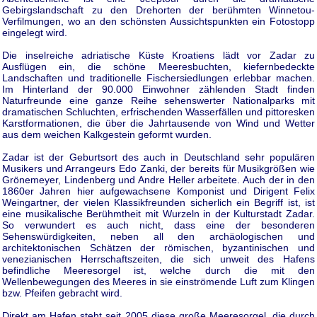
Gebirgslandschaft zu den Drehorten der berühmten Winnetou-
Verfilmungen, wo an den schönsten Aussichtspunkten ein Fotostopp
eingelegt wird.
Die inselreiche adriatische Küste Kroatiens lädt vor Zadar zu
Ausflügen ein, die schöne Meeresbuchten, kiefernbedeckte
Landschaften und traditionelle Fischersiedlungen erlebbar machen.
Im Hinterland der 90.000 Einwohner zählenden Stadt finden
Naturfreunde eine ganze Reihe sehenswerter Nationalparks mit
dramatischen Schluchten, erfrischenden Wasserfällen und pittoresken
Karstformationen, die über die Jahrtausende von Wind und Wetter
aus dem weichen Kalkgestein geformt wurden.
Zadar ist der Geburtsort des auch in Deutschland sehr populären
Musikers und Arrangeurs Edo Zanki, der bereits für Musikgrößen wie
Grönemeyer, Lindenberg und Andre Heller arbeitete. Auch der in den
1860er Jahren hier aufgewachsene Komponist und Dirigent Felix
Weingartner, der vielen Klassikfreunden sicherlich ein Begriff ist, ist
eine musikalische Berühmtheit mit Wurzeln in der Kulturstadt Zadar.
So verwundert es auch nicht, dass eine der besonderen
Sehenswürdigkeiten, neben all den archäologischen und
architektonischen Schätzen der römischen, byzantinischen und
venezianischen Herrschaftszeiten, die sich unweit des Hafens
befindliche Meeresorgel ist, welche durch die mit den
Wellenbewegungen des Meeres in sie einströmende Luft zum Klingen
bzw. Pfeifen gebracht wird.
Direkt am Hafen steht seit 2005 diese große Meeresorgel, die durch