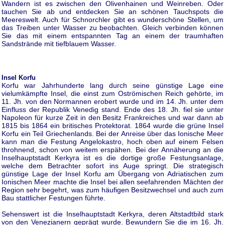
Wandern ist es zwischen den Olivenhainen und Weinreben. Oder
tauchen Sie ab und entdecken Sie an schönen Tauchspots die
Meereswelt. Auch für Schnorchler gibt es wunderschöne Stellen, um
das Treiben unter Wasser zu beobachten. Gleich verbinden können
Sie das mit einem entspannten Tag an einem der traumhaften
Sandstrände mit tiefblauem Wasser.
Insel Korfu
Korfu war Jahrhunderte lang durch seine günstige Lage eine
vielumkämpfte Insel, die einst zum Oströmischen Reich gehörte, im
11. Jh. von den Normannen erobert wurde und im 14. Jh. unter dem
Einfluss der Republik Venedig stand. Ende des 18. Jh. fiel sie unter
Napoleon für kurze Zeit in den Besitz Frankreiches und war dann ab
1815 bis 1864 ein britisches Protektorat. 1864 wurde die grüne Insel
Korfu ein Teil Griechenlands. Bei der Anreise über das Ionische Meer
kann man die Festung Angelokastro, hoch oben auf einem Felsen
throhnend, schon von weitem erspähen. Bei der Annäherung an die
Inselhauptstadt Kerkyra ist es die dortige große Festungsanlage,
welche dem Betrachter sofort ins Auge springt. Die strategisch
günstige Lage der Insel Korfu am Übergang von Adriatischen zum
Ionischen Meer machte die Insel bei allen seefahrenden Mächten der
Region sehr begehrt, was zum häufigen Besitzwechsel und auch zum
Bau stattlicher Festungen führte.
Sehenswert ist die Inselhauptstadt Kerkyra, deren Altstadtbild stark
von den Venezianern geprägt wurde. Bewundern Sie die im 16. Jh.