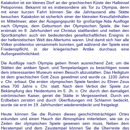
Katakolon ist ein kleines Dorf an der griechischen Küste der Halbinsel
Peloponnes. Bekannt ist es insbesondere als Tor zu Olympia, denn
mit einer kurzen Fahrt können Sie die Jahrtausend alte Stätte
besuchen. Katakolon ist sicherlich einer der kleinsten Kreuzfahrthäfen
im Mittelmeer, aber der Ausgangspunkt für großartige Aida Ausflüge
nach Olympia, dem Geburtsort der Olympischen Spiele, die hier
erstmals im 8. Jahrhundert vor Christus stattfanden und neben den
Sportkämpfen auch ein bedeutendes gesellschaftliches Ereignis in
der hellenistischen Welt des Altertums waren. Und damit sich hier alle
Völker problemlos versammeln konnten, galt während der Spiele eine
Friedenspflicht, in der kriegerischen Antike durchaus eine
Außergewöhnlichkeit.
Die Ausflüge nach Olympia geben Ihnen ausreichend Zeit, um die
Stätten der antiken Sport- und Tempelanlagen zu besichtigen sowie
dem interessanten Museum einen Besuch abzustatten. Das Heiligtum
ist dem griechischen Gott Zeus gewidmet und wurde ca. 1100 Jahre
v. Chr. erbaut. Die ersten olympischen Spiele fanden zu Ehren Zeus
etwa 700 Jahre v. Chr. statt. Nach dem Verbot der Spiele zur
Bekämpfung des Heidentums im 5. Jh. n. Chr. durch den damaligen
oströmischen Kaiser, geriet die Stätte in Vergessenheit. Durch ein
Erdbeben zerstört und durch Überflutungen mit Schlamm bedeckt,
wurde sie erst im 19. Jahrhundert wiederentdeckt und freigelegt.
Heute können Sie die Ruinen dieses geschichtsträchtigen Ortes
erkunden und einen Hauch der Atmosphäre miterleben, wie sie zu
Zeiten der olympischen Spiele gewesen sein muss. Neben dem
Heratempel und dem Zeustempel können Sie die Überreste des