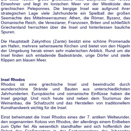
Einwohner und liegt im Ionischen Meer vor der Westküste des
griechischen Peleponnes. Die bergige Insel war aufgrund ihrer
strategischen Lage viele Jahrhunderte ein Spielball der großen
Seemächte des Mittelmeerraumes: Athen, die Römer, Byzanz, das
Osmanische Reich, die Venezianer, Franzosen, Briten und schließlich
Griechenland herrschten über die Insel und hinterliessen bauliche
Spuren.
Die Hauptstadt Zakynthos (Zante) besitzt eine schöne Promenade
am Hafen, mehrere sehenswerte Kirchen und bietet von den Hügeln
der Umgebung herab einen sehr malerischen Anblick. Rund um die
Insel finden sich einladende Badestrände, urige Dörfer und steile
Klippen am blauen Meer.
Insel Rhodos
Rhodos ist eine griechische Insel und beeindruckt durch
wunderschöne Strände und Bauten aus unterschiedlichsten
Jahrhunderten. Europäische und osmanische Einflüsse haben die
Insel geprägt. Und noch heute sind neben dem Tourismus der
Weinanbau, die Schafzucht und das Herstellen von traditionellem
Kunsthandwerk wichtig für die Insel.
Einst beheimatet die Insel Rhodos eines der 7. antiken Weltwunder,
den sogenannten Koloss von Rhodos, der allerdings einem Erdbeben
zum Opfer fiel. Als wesentlich standhafter wird sich hoffentlich der