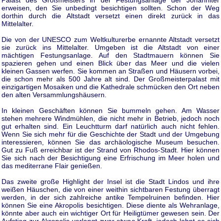
Palast des Großmeisters in der Festungsanlage der Johanniter
erweisen, den Sie unbedingt besichtigen sollten. Schon der Weg
dorthin durch die Altstadt versetzt einen direkt zurück in das
Mittelalter.
Die von der UNESCO zum Weltkulturerbe ernannte Altstadt versetzt
sie zurück ins Mittelalter. Umgeben ist die Altstadt von einer
mächtigen Festungsanlage. Auf den Stadtmauern können Sie
spazieren gehen und einen Blick über das Meer und die vielen
kleinen Gassen werfen. Sie kommen an Straßen und Häusern vorbei,
die schon mehr als 500 Jahre alt sind. Der Großmeisterpalast mit
einzigartigen Mosaiken und die Kathedrale schmücken den Ort neben
den alten Versammlungshäusern.
In kleinen Geschäften können Sie bummeln gehen. Am Wasser
stehen mehrere Windmühlen, die nicht mehr in Betrieb, jedoch noch
gut erhalten sind. Ein Leuchtturm darf natürlich auch nicht fehlen.
Wenn Sie sich mehr für die Geschichte der Stadt und der Umgebung
interessieren, können Sie das archäologische Museum besuchen.
Gut zu Fuß erreichbar ist der Strand von Rhodos-Stadt. Hier können
Sie sich nach der Besichtigung eine Erfrischung im Meer holen und
das mediterrane Flair genießen.
Das zweite große Highlight der Insel ist die Stadt Lindos und ihre
weißen Häuschen, die von einer weithin sichtbaren Festung überragt
werden, in der sich zahlreiche antike Tempelruinen befinden. Hier
können Sie eine Akropolis besichtigen. Diese diente als Wehranlage,
könnte aber auch ein wichtiger Ort für Heiligtümer gewesen sein. Der