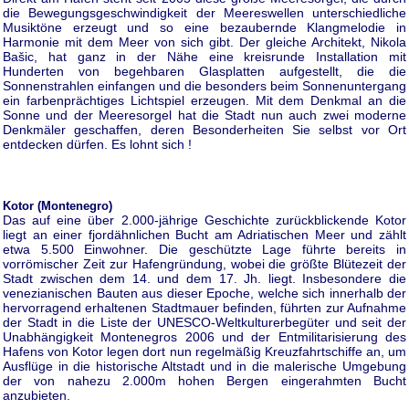
die Bewegungsgeschwindigkeit der Meereswellen unterschiedliche
Musiktöne erzeugt und so eine bezaubernde Klangmelodie in
Harmonie mit dem Meer von sich gibt. Der gleiche Architekt, Nikola
Bašic, hat ganz in der Nähe eine kreisrunde Installation mit
Hunderten von begehbaren Glasplatten aufgestellt, die die
Sonnenstrahlen einfangen und die besonders beim Sonnenuntergang
ein farbenprächtiges Lichtspiel erzeugen. Mit dem Denkmal an die
Sonne und der Meeresorgel hat die Stadt nun auch zwei moderne
Denkmäler geschaffen, deren Besonderheiten Sie selbst vor Ort
entdecken dürfen. Es lohnt sich !
Kotor (Montenegro)
Das auf eine über 2.000-jährige Geschichte zurückblickende Kotor
liegt an einer fjordähnlichen Bucht am Adriatischen Meer und zählt
etwa 5.500 Einwohner. Die geschützte Lage führte bereits in
vorrömischer Zeit zur Hafengründung, wobei die größte Blütezeit der
Stadt zwischen dem 14. und dem 17. Jh. liegt. Insbesondere die
venezianischen Bauten aus dieser Epoche, welche sich innerhalb der
hervorragend erhaltenen Stadtmauer befinden, führten zur Aufnahme
der Stadt in die Liste der UNESCO-Weltkulturerbegüter und seit der
Unabhängigkeit Montenegros 2006 und der Entmilitarisierung des
Hafens von Kotor legen dort nun regelmäßig Kreuzfahrtschiffe an, um
Ausflüge in die historische Altstadt und in die malerische Umgebung
der von nahezu 2.000m hohen Bergen eingerahmten Bucht
anzubieten.