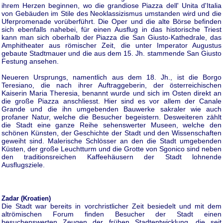
ihrem Herzen beginnen, wo die grandiose Piazza dell' Unita d'Italia
von Gebäuden im Stile des Neoklassizismus umstanden wird und die
Uferpromenade vorüberführt. Die Oper und die alte Börse befinden
sich ebenfalls nahebei, für einen Ausflug in das historische Triest
kann man sich oberhalb der Piazza die San Giusto-Kathedrale, das
Amphitheater aus römischer Zeit, die unter Imperator Augustus
gebaute Stadtmauer und die aus dem 15. Jh. stammende San Giusto
Festung ansehen.
Neueren Ursprungs, namentlich aus dem 18. Jh., ist die Borgo
Teresiano, die nach ihrer Auftraggeberin, der österreichischen
Kaiserin Maria Theresia, benannt wurde und sich im Osten direkt an
die große Piazza anschliesst. Hier sind es vor allem der Canale
Grande und die ihn umgebenden Bauwerke sakraler wie auch
profaner Natur, welche die Besucher begeistern. Desweiteren zählt
die Stadt eine ganze Reihe sehenswerter Museen, welche den
schönen Künsten, der Geschichte der Stadt und den Wissenschaften
geweiht sind. Malerische Schlösser an den die Stadt umgebenden
Küsten, der große Leuchtturm und die Grotte von Sgonico sind neben
den traditionsreichen Kaffeehäusern der Stadt lohnende
Ausflugsziele.
Zadar (Kroatien)
Die Stadt war bereits in vorchristlicher Zeit besiedelt und mit dem
altrömischen Forum finden Besucher der Stadt einen
besuchenswerten Zeugen der frühen Stadtentwicklung, die seit