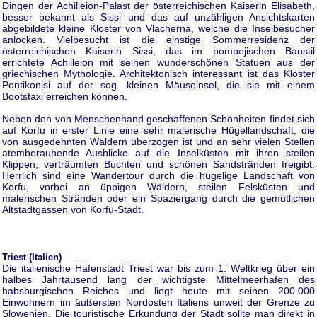
Dingen der Achilleion-Palast der österreichischen Kaiserin Elisabeth,
besser bekannt als Sissi und das auf unzähligen Ansichtskarten
abgebildete kleine Kloster von Vlacherna, welche die Inselbesucher
anlocken. Vielbesucht ist die einstige Sommerresidenz der
österreichischen Kaiserin Sissi, das im pompejischen Baustil
errichtete Achilleion mit seinen wunderschönen Statuen aus der
griechischen Mythologie. Architektonisch interessant ist das Kloster
Pontikonisi auf der sog. kleinen Mäuseinsel, die sie mit einem
Bootstaxi erreichen können.
Neben den von Menschenhand geschaffenen Schönheiten findet sich
auf Korfu in erster Linie eine sehr malerische Hügellandschaft, die
von ausgedehnten Wäldern überzogen ist und an sehr vielen Stellen
atemberaubende Ausblicke auf die Inselküsten mit ihren steilen
Klippen, verträumten Buchten und schönen Sandstränden freigibt.
Herrlich sind eine Wandertour durch die hügelige Landschaft von
Korfu, vorbei an üppigen Wäldern, steilen Felsküsten und
malerischen Stränden oder ein Spaziergang durch die gemütlichen
Altstadtgassen von Korfu-Stadt.
Triest (Italien)
Die italienische Hafenstadt Triest war bis zum 1. Weltkrieg über ein
halbes Jahrtausend lang der wichtigste Mittelmeerhafen des
habsburgischen Reiches und liegt heute mit seinen 200.000
Einwohnern im äußersten Nordosten Italiens unweit der Grenze zu
Slowenien. Die touristische Erkundung der Stadt sollte man direkt in