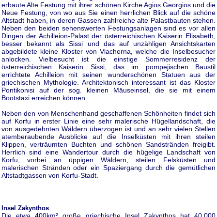
erbaute Alte Festung mit ihrer schönen Kirche Agios Georgios und die
Neue Festung, von wo aus Sie einen herrlichen Blick auf die schöne
Altstadt haben, in deren Gassen zahlreiche alte Palastbauten stehen.
Neben den beiden sehenswerten Festungsanlagen sind es vor allen
Dingen der Achilleion-Palast der österreichischen Kaiserin Elisabeth,
besser bekannt als Sissi und das auf unzähligen Ansichtskarten
abgebildete kleine Kloster von Vlacherna, welche die Inselbesucher
anlocken. Vielbesucht ist die einstige Sommerresidenz der
österreichischen Kaiserin Sissi, das im pompejischen Baustil
errichtete Achilleion mit seinen wunderschönen Statuen aus der
griechischen Mythologie. Architektonisch interessant ist das Kloster
Pontikonisi auf der sog. kleinen Mäuseinsel, die sie mit einem
Bootstaxi erreichen können.
Neben den von Menschenhand geschaffenen Schönheiten findet sich
auf Korfu in erster Linie eine sehr malerische Hügellandschaft, die
von ausgedehnten Wäldern überzogen ist und an sehr vielen Stellen
atemberaubende Ausblicke auf die Inselküsten mit ihren steilen
Klippen, verträumten Buchten und schönen Sandstränden freigibt.
Herrlich sind eine Wandertour durch die hügelige Landschaft von
Korfu, vorbei an üppigen Wäldern, steilen Felsküsten und
malerischen Stränden oder ein Spaziergang durch die gemütlichen
Altstadtgassen von Korfu-Stadt.
Insel Zakynthos
Die etwa 400km² große griechische Insel Zakynthos hat 40.000