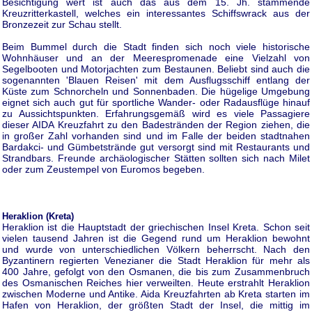
Besichtigung wert ist auch das aus dem 15. Jh. stammende
Kreuzritterkastell, welches ein interessantes Schiffswrack aus der
Bronzezeit zur Schau stellt.
Beim Bummel durch die Stadt finden sich noch viele historische
Wohnhäuser und an der Meerespromenade eine Vielzahl von
Segelbooten und Motorjachten zum Bestaunen. Beliebt sind auch die
sogenannten 'Blauen Reisen' mit dem Ausflugsschiff entlang der
Küste zum Schnorcheln und Sonnenbaden. Die hügelige Umgebung
eignet sich auch gut für sportliche Wander- oder Radausflüge hinauf
zu Aussichtspunkten. Erfahrungsgemäß wird es viele Passagiere
dieser AIDA Kreuzfahrt zu den Badestränden der Region ziehen, die
in großer Zahl vorhanden sind und im Falle der beiden stadtnahen
Bardakci- und Gümbetstrände gut versorgt sind mit Restaurants und
Strandbars. Freunde archäologischer Stätten sollten sich nach Milet
oder zum Zeustempel von Euromos begeben.
Heraklion (Kreta)
Heraklion ist die Hauptstadt der griechischen Insel Kreta. Schon seit
vielen tausend Jahren ist die Gegend rund um Heraklion bewohnt
und wurde von unterschiedlichen Völkern beherrscht. Nach den
Byzantinern regierten Venezianer die Stadt Heraklion für mehr als
400 Jahre, gefolgt von den Osmanen, die bis zum Zusammenbruch
des Osmanischen Reiches hier verweilten. Heute erstrahlt Heraklion
zwischen Moderne und Antike. Aida Kreuzfahrten ab Kreta starten im
Hafen von Heraklion, der größten Stadt der Insel, die mittig im