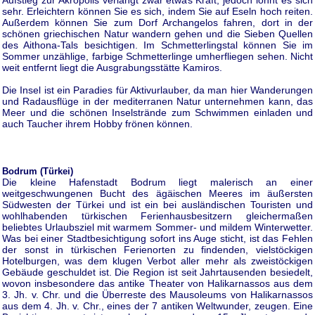
Aufstieg zur Akropolis verlangt zwar etwas Kraft, jedoch lohnt es sich
sehr. Erleichtern können Sie es sich, indem Sie auf Eseln hoch reiten.
Außerdem können Sie zum Dorf Archangelos fahren, dort in der
schönen griechischen Natur wandern gehen und die Sieben Quellen
des Aithona-Tals besichtigen. Im Schmetterlingstal können Sie im
Sommer unzählige, farbige Schmetterlinge umherfliegen sehen. Nicht
weit entfernt liegt die Ausgrabungsstätte Kamiros.
Die Insel ist ein Paradies für Aktivurlauber, da man hier Wanderungen
und Radausflüge in der mediterranen Natur unternehmen kann, das
Meer und die schönen Inselstrände zum Schwimmen einladen und
auch Taucher ihrem Hobby frönen können.
Bodrum (Türkei)
Die kleine Hafenstadt Bodrum liegt malerisch an einer
weitgeschwungenen Bucht des ägäischen Meeres im äußersten
Südwesten der Türkei und ist ein bei ausländischen Touristen und
wohlhabenden türkischen Ferienhausbesitzern gleichermaßen
beliebtes Urlaubsziel mit warmem Sommer- und mildem Winterwetter.
Was bei einer Stadtbesichtigung sofort ins Auge sticht, ist das Fehlen
der sonst in türkischen Ferienorten zu findenden, vielstöckigen
Hotelburgen, was dem klugen Verbot aller mehr als zweistöckigen
Gebäude geschuldet ist. Die Region ist seit Jahrtausenden besiedelt,
wovon insbesondere das antike Theater von Halikarnassos aus dem
3. Jh. v. Chr. und die Überreste des Mausoleums von Halikarnassos
aus dem 4. Jh. v. Chr., eines der 7 antiken Weltwunder, zeugen. Eine