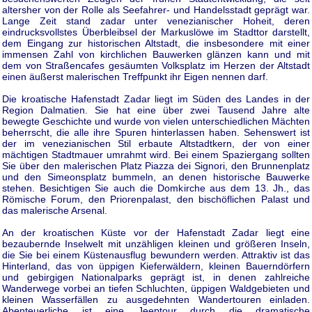
altersher von der Rolle als Seefahrer- und Handelsstadt geprägt war.
Lange Zeit stand zadar unter venezianischer Hoheit, deren
eindrucksvollstes Überbleibsel der Markuslöwe im Stadttor darstellt,
dem Eingang zur historischen Altstadt, die insbesondere mit einer
immensen Zahl von kirchlichen Bauwerken glänzen kann und mit
dem von Straßencafes gesäumten Volksplatz im Herzen der Altstadt
einen äußerst malerischen Treffpunkt ihr Eigen nennen darf.
Die kroatische Hafenstadt Zadar liegt im Süden des Landes in der
Region Dalmatien. Sie hat eine über zwei Tausend Jahre alte
bewegte Geschichte und wurde von vielen unterschiedlichen Mächten
beherrscht, die alle ihre Spuren hinterlassen haben. Sehenswert ist
der im venezianischen Stil erbaute Altstadtkern, der von einer
mächtigen Stadtmauer umrahmt wird. Bei einem Spaziergang sollten
Sie über den malerischen Platz Piazza dei Signori, den Brunnenplatz
und den Simeonsplatz bummeln, an denen historische Bauwerke
stehen. Besichtigen Sie auch die Domkirche aus dem 13. Jh., das
Römische Forum, den Priorenpalast, den bischöflichen Palast und
das malerische Arsenal.
An der kroatischen Küste vor der Hafenstadt Zadar liegt eine
bezaubernde Inselwelt mit unzähligen kleinen und größeren Inseln,
die Sie bei einem Küstenausflug bewundern werden. Attraktiv ist das
Hinterland, das von üppigen Kieferwäldern, kleinen Bauerndörfern
und gebirgigen Nationalparks geprägt ist, in denen zahlreiche
Wanderwege vorbei an tiefen Schluchten, üppigen Waldgebieten und
kleinen Wasserfällen zu ausgedehnten Wandertouren einladen.
Abenteuerliche ist eine Jeeptour durch die dramatische