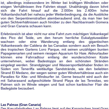
ist, allerdings insbesondere im Winter bei kräftigen Windböen oder
eisigen Verhältnissen ihre Fahrten stoppt. Unabhängig davon lohnt
sich die Fahrt hinauf auf die 2.000m bis 2.400m hohe
Vulkanlandschaft bei nahezu jeder Wetterbedingung, da die Ausblicke
von den Serpentinenstraßen atemberaubend sind, da man hier bei
guten Sichtverhältnissen auch hinüber zu den Nachbarinseln Gomera
und Gran Canaria schauen kann.
Erlebnisreich ist aber nicht nur eine Fahrt zum mächtigen Vulkankegel
des Pico del Teide, um den herum herrliche Eukalyptuswälder
wachsen oder eine Wanderung entlang des gigantischen
Vulkankessels der Caldera de las Canadas sondern auch ein Besuch
des tropischen Gartens Loro Parque, mit seinen unzähligen bunten
Papageienarten und seinem riesigen Aquarium für Haie. Aktivurlauber
können eine Fahrradtour entlang der wunderschönen Küste
unternehmen, wobei Badestopps an den schönsten Stränden
eingelegt werden. Strandgänger und Wassersportliebhaber finden im
Süden von Teneriffa weitläufige Sandstrände, wie den beliebten
Strand El Medano, der wegen seiner guten Windverhältnisse auch ein
Paradies für Kite- und Windsurfer ist. Gerne besucht wird auch der
mit Saharasand aufgeschüttete Strand Playa de las Teresitas, wo
Palmen sich im Winde wiegen und fast schon karibischer Flair die
Badegäste bezaubert.
Las Palmas (Gran Canaria)
Der Kreuzfahrthafen Las Palmas liegt auf der Kanarischen Insel Gran