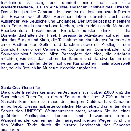
Inselinnere ist karg und erinnert einen mehr an eine
Westernszenierie, als an eine Insellandschaft inmitten des Ozeans.
Das administrative Zentrum der Insel ist die Inselhauptstadt Puerto
del Rosario, wo 36.000 Menschen leben, darunter auch viele
Ausländer, wie Deutsche und Engländer. Der Ort selbst hat in seinem
alten Zentrum ein paar schöne Kirchen, jedoch zieht es die Mehrzahl
Fuerteventura besuchender Kreuzfahrttouristen direkt in die
Dünenlandschaften der Insel. Interessante Aktivitäten auf der Insel
sind das Surfen und Kiten, die Teilnahme an einer Jeepsafari oder an
einer Radtour, das Golfen und Tauchen sowie ein Ausflug in den
Strandort Puerto del Carmen, wo Schwimmen, Sonnenbaden und
Souvenireinkauf locken. Allen Passagiere der Aida, die erfahren
möchten, wie sich das Leben der Bauern und Handwerker in den
vergangenen Jahrhunderten auf den Kanarischen Inseln abgespielt
hat, sei ein Besuch im Museum Algocida empfohlen.
Santa Cruz (Teneriffa)
Die größte Insel des kanarischen Archipels ist mit über 2.000 km2 die
Sonneninsel Teneriffa, in deren Zentrum der über 3.700 m hohe
Schichtvulkan Teide sich aus der riesigen Caldera Las Canadas
emporhebt. Dieses außergewöhnliche Naturgebiet, das unter dem
Schutz des UNESCO Weltnaturerbes steht, können Sie bei einer
geführten Ausflugstour kennen- und bewundern lernen.
Wanderfreunde können auf den ausgeschilderten Wegen rund um
den Vulkan Teide durch die bizarre Landschaft der Canadas
spazieren.