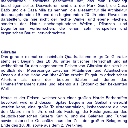
menschlichen Geschichte geschaffen hat, das man unbedingt
besichtigen sollte. Desweiteren sind u.a. der Park Guell, die Casa
Batlo und die Casa Mila zu nennen, die allesamt für die Architektur
des ausgehenden 19. und des beginnenden 20. Jh. eine Revolution
darstellten, da hier nicht der rechte Winkel und ebene Flächen,
sondern der Natur nachempfundene Wellen-, Pflanzen- und
Bogenformen vorherrschen, die einen sehr verspielten und
organischen Baustil hervorbrachten.
Gibraltar
Das gerade einmal sechseinhalb Quadratkilometer große Gibraltar
steht seit Beginn des 18 Jh. unter britischer Herrschaft und ist
weltberühmt für den sogenannten Felsen von Gibraltar der sich hier
nördlich der Meeresenge zwischen Mittelmeer und Atlantischem
Ozean auf eine Höhe von über 400m erhebt. Er galt im griechischen
Altertum als eine der beiden Säulen auf denen das
Himmelsfirmament ruhte und ebenso als Endpunkt der bekannten
Welt.
Heute ist der Felsen, welcher von einer großen Horde Berberaffen
bevölkert wird und dessen Spitze bequem per Seilbahn erreicht
werden kann, eine große Touristenattraktion, insbesondere die von
den Mauren im 8. Jh. errichtete Festung, die Festungsmauer des
deutsch-spanischen Kaisers Karl V. und die Galerien und Tunnel
sowie historische Geschütze aus der Zeit der großen Belagerung
Ende des 18. Jh. sowie aus dem 2. Weltkrieg.