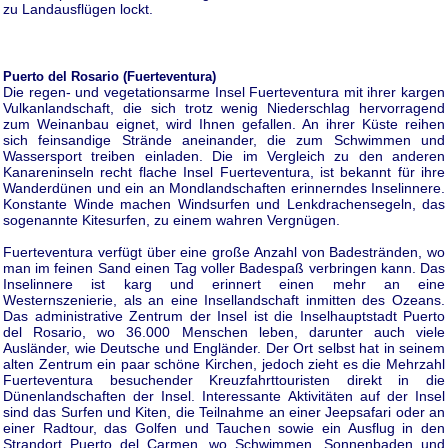
zu Landausflügen lockt.
Puerto del Rosario (Fuerteventura)
Die regen- und vegetationsarme Insel Fuerteventura mit ihrer kargen
Vulkanlandschaft, die sich trotz wenig Niederschlag hervorragend
zum Weinanbau eignet, wird Ihnen gefallen. An ihrer Küste reihen
sich feinsandige Strände aneinander, die zum Schwimmen und
Wassersport treiben einladen. Die im Vergleich zu den anderen
Kanareninseln recht flache Insel Fuerteventura, ist bekannt für ihre
Wanderdünen und ein an Mondlandschaften erinnerndes Inselinnere.
Konstante Winde machen Windsurfen und Lenkdrachensegeln, das
sogenannte Kitesurfen, zu einem wahren Vergnügen.
Fuerteventura verfügt über eine große Anzahl von Badestränden, wo
man im feinen Sand einen Tag voller Badespaß verbringen kann. Das
Inselinnere ist karg und erinnert einen mehr an eine
Westernszenierie, als an eine Insellandschaft inmitten des Ozeans.
Das administrative Zentrum der Insel ist die Inselhauptstadt Puerto
del Rosario, wo 36.000 Menschen leben, darunter auch viele
Ausländer, wie Deutsche und Engländer. Der Ort selbst hat in seinem
alten Zentrum ein paar schöne Kirchen, jedoch zieht es die Mehrzahl
Fuerteventura besuchender Kreuzfahrttouristen direkt in die
Dünenlandschaften der Insel. Interessante Aktivitäten auf der Insel
sind das Surfen und Kiten, die Teilnahme an einer Jeepsafari oder an
einer Radtour, das Golfen und Tauchen sowie ein Ausflug in den
Strandort Puerto del Carmen, wo Schwimmen, Sonnenbaden und