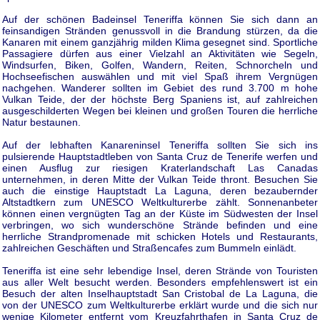
Auf der schönen Badeinsel Teneriffa können Sie sich dann an
feinsandigen Stränden genussvoll in die Brandung stürzen, da die
Kanaren mit einem ganzjährig milden Klima gesegnet sind. Sportliche
Passagiere dürfen aus einer Vielzahl an Aktivitäten wie Segeln,
Windsurfen, Biken, Golfen, Wandern, Reiten, Schnorcheln und
Hochseefischen auswählen und mit viel Spaß ihrem Vergnügen
nachgehen. Wanderer sollten im Gebiet des rund 3.700 m hohe
Vulkan Teide, der der höchste Berg Spaniens ist, auf zahlreichen
ausgeschilderten Wegen bei kleinen und großen Touren die herrliche
Natur bestaunen.
Auf der lebhaften Kanareninsel Teneriffa sollten Sie sich ins
pulsierende Hauptstadtleben von Santa Cruz de Tenerife werfen und
einen Ausflug zur riesigen Kraterlandschaft Las Canadas
unternehmen, in deren Mitte der Vulkan Teide thront. Besuchen Sie
auch die einstige Hauptstadt La Laguna, deren bezaubernder
Altstadtkern zum UNESCO Weltkulturerbe zählt. Sonnenanbeter
können einen vergnügten Tag an der Küste im Südwesten der Insel
verbringen, wo sich wunderschöne Strände befinden und eine
herrliche Strandpromenade mit schicken Hotels und Restaurants,
zahlreichen Geschäften und Straßencafes zum Bummeln einlädt.
Teneriffa ist eine sehr lebendige Insel, deren Strände von Touristen
aus aller Welt besucht werden. Besonders empfehlenswert ist ein
Besuch der alten Inselhauptstadt San Cristobal de La Laguna, die
von der UNESCO zum Weltkulturerbe erklärt wurde und die sich nur
wenige Kilometer entfernt vom Kreuzfahrthafen in Santa Cruz de