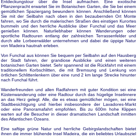
Entdeckungstour über die Insel aufmachen. Eine exotische
Pflanzenpracht erwartet Sie im Botanischen Garten, die Sie bei einem
gemütlichen Spaziergang bewundern können. Anschließend können
Sie mit der Seilbahn nach oben in den bezaubernden Ort Monte
fahren, wo Sie durch die malerischen Straßen des einstigen Kurortes
bummeln und den herrliche Ausblicke über Funchal und das Meer
genießen können. Naturliebhaber können Wanderungen oder
sportliche Radtouren entlang der zahlreichen Terrassenfelder und
durch alte Lorbeerwälder unternehmen und dabei die üppige Natur
von Madeira hautnah erleben.
Von Funchal aus können Sie bequem per Seilbahn auf den Hausberg
der Stadt fahren, der grandiose Ausblicke und einen weiteren
botanischen Garten bietet. Sehr spannend ist die Rückfahrt mit einem
traditionellem Korbschlitten, die mit Bremsung und Lenkung von
örtlichen Schlittenlenkern über eine rund 2 km lange Strecke hinunter
nach Funchal führt.
Wanderfreunden und allen Radfahrern mit guter Kondition sei eine
Küstenwanderung oder eine Radtour durch das hügelige Inselinnere
an das Herz gelegt. Alle, die es etwas gemütlicher mögen, sei eine
Stadtbesichtigung und hierbei insbesondere der Lavadores-Markt
oder eine Panoramafahrt empfohlen. Bis zu 600m hohe Klippen
warten auf die Besucher in dieser dramatischen Landschaft inmitten
des Atlantischen Ozeans.
Eine saftige grüne Natur und herrliche Gebirgslandschaften bietet
ihnen die immer blühende Insel Madeira, die ein beliebtes Urlaubsziel