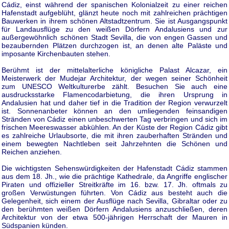
Cádiz, einst während der spanischen Kolonialzeit zu einer reichen
Hafenstadt aufgeblüht, glänzt heute noch mit zahlreichen prächtigen
Bauwerken in ihrem schönen Altstadtzentrum. Sie ist Ausgangspunkt
für Landausflüge zu den weißen Dörfern Andalusiens und zur
außergewöhnlich schönen Stadt Sevilla, die von engen Gassen und
bezaubernden Plätzen durchzogen ist, an denen alte Paläste und
imposante Kirchenbauten stehen.
Berühmt ist der mittelalterliche königliche Palast Alcazar, ein
Meisterwerk der Mudejar Architektur, der wegen seiner Schönheit
zum UNESCO Weltkulturerbe zählt. Besuchen Sie auch eine
ausdrucksstarke Flamencodarbietung, die ihren Ursprung in
Andalusien hat und daher tief in die Tradition der Region verwurzelt
ist. Sonnenanbeter können an den umliegenden feinsandigen
Stränden von Cádiz einen unbeschwerten Tag verbringen und sich im
frischen Meereswasser abkühlen. An der Küste der Region Cádiz gibt
es zahlreiche Urlaubsorte, die mit ihren zauberhaften Stränden und
einem bewegten Nachtleben seit Jahrzehnten die Schönen und
Reichen anziehen.
Die wichtigsten Sehenswürdigkeiten der Hafenstadt Cádiz stammen
aus dem 18. Jh., wie die prächtige Kathedrale, da Angriffe englischer
Piraten und offizieller Streitkräfte im 16. bzw. 17. Jh. oftmals zu
großen Verwüstungen führten. Von Cádiz aus besteht auch die
Gelegenheit, sich einem der Ausflüge nach Sevilla, Gibraltar oder zu
den berühmten weißen Dörfern Andalusiens anzuschließen, deren
Architektur von der etwa 500-jährigen Herrschaft der Mauren in
Südspanien künden.