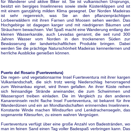
für Wanderer und aktive Biker ist. Sie ist vulkanischen Ursprungs,
besitzt ein bergiges Inselinneres sowie steile Küstenklippen und ist
mit einem ganzjährig milden Klima gesegnet. Der Norden Madeiras
ist sehr regenreich, was Sie an den pflanzenprächtigen
Lorbeerwäldern mit ihren Farnen und Moosen sehen werden. Das
Hochgebirge ist dagegen karger und mit niedrigeren Bäumen und
Sträuchern bewachsen. Viel Spaß macht eine Wanderung entlang der
kleinen Wasserkanäle, auch Levadas genannt, die seit rund 300
Jahren Wasser vom Norden in den trockeneren Süden zur
Bewässerung der landwirtschaftlichen Produkte bringen. Dabei
werden Sie die prächtige Naturschönheit Madeiras kennenlernen und
herrliche Ausblicke genießen können.
Puerto del Rosario (Fuerteventura)
Die regen- und vegetationsarme Insel Fuerteventura mit ihrer kargen
Vulkanlandschaft, die sich trotz wenig Niederschlag hervorragend
zum Weinanbau eignet, wird Ihnen gefallen. An ihrer Küste reihen
sich feinsandige Strände aneinander, die zum Schwimmen und
Wassersport treiben einladen. Die im Vergleich zu den anderen
Kanareninseln recht flache Insel Fuerteventura, ist bekannt für ihre
Wanderdünen und ein an Mondlandschaften erinnerndes Inselinnere.
Konstante Winde machen Windsurfen und Lenkdrachensegeln, das
sogenannte Kitesurfen, zu einem wahren Vergnügen.
Fuerteventura verfügt über eine große Anzahl von Badestränden, wo
man im feinen Sand einen Tag voller Badespaß verbringen kann. Das