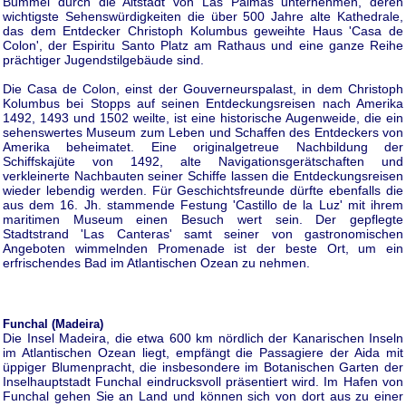
Bummel durch die Altstadt von Las Palmas unternehmen, deren
wichtigste Sehenswürdigkeiten die über 500 Jahre alte Kathedrale,
das dem Entdecker Christoph Kolumbus geweihte Haus 'Casa de
Colon', der Espiritu Santo Platz am Rathaus und eine ganze Reihe
prächtiger Jugendstilgebäude sind.
Die Casa de Colon, einst der Gouverneurspalast, in dem Christoph
Kolumbus bei Stopps auf seinen Entdeckungsreisen nach Amerika
1492, 1493 und 1502 weilte, ist eine historische Augenweide, die ein
sehenswertes Museum zum Leben und Schaffen des Entdeckers von
Amerika beheimatet. Eine originalgetreue Nachbildung der
Schiffskajüte von 1492, alte Navigationsgerätschaften und
verkleinerte Nachbauten seiner Schiffe lassen die Entdeckungsreisen
wieder lebendig werden. Für Geschichtsfreunde dürfte ebenfalls die
aus dem 16. Jh. stammende Festung 'Castillo de la Luz' mit ihrem
maritimen Museum einen Besuch wert sein. Der gepflegte
Stadtstrand 'Las Canteras' samt seiner von gastronomischen
Angeboten wimmelnden Promenade ist der beste Ort, um ein
erfrischendes Bad im Atlantischen Ozean zu nehmen.
Funchal (Madeira)
Die Insel Madeira, die etwa 600 km nördlich der Kanarischen Inseln
im Atlantischen Ozean liegt, empfängt die Passagiere der Aida mit
üppiger Blumenpracht, die insbesondere im Botanischen Garten der
Inselhauptstadt Funchal eindrucksvoll präsentiert wird. Im Hafen von
Funchal gehen Sie an Land und können sich von dort aus zu einer