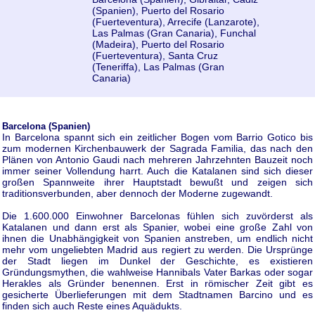
(Spanien), Puerto del Rosario
(Fuerteventura), Arrecife (Lanzarote),
Las Palmas (Gran Canaria), Funchal
(Madeira), Puerto del Rosario
(Fuerteventura), Santa Cruz
(Teneriffa), Las Palmas (Gran
Canaria)
Barcelona (Spanien)
In Barcelona spannt sich ein zeitlicher Bogen vom Barrio Gotico bis
zum modernen Kirchenbauwerk der Sagrada Familia, das nach den
Plänen von Antonio Gaudi nach mehreren Jahrzehnten Bauzeit noch
immer seiner Vollendung harrt. Auch die Katalanen sind sich dieser
großen Spannweite ihrer Hauptstadt bewußt und zeigen sich
traditionsverbunden, aber dennoch der Moderne zugewandt.
Die 1.600.000 Einwohner Barcelonas fühlen sich zuvörderst als
Katalanen und dann erst als Spanier, wobei eine große Zahl von
ihnen die Unabhängigkeit von Spanien anstreben, um endlich nicht
mehr vom ungeliebten Madrid aus regiert zu werden. Die Ursprünge
der Stadt liegen im Dunkel der Geschichte, es existieren
Gründungsmythen, die wahlweise Hannibals Vater Barkas oder sogar
Herakles als Gründer benennen. Erst in römischer Zeit gibt es
gesicherte Überlieferungen mit dem Stadtnamen Barcino und es
finden sich auch Reste eines Aquädukts.