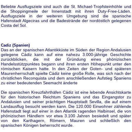
Beliebte Ausflugsziele sind auch die St. Michael-Tropfsteinhöhle und
die Shoppingmeile der Innenstadt mit ihren Duty-Free-Läden.
Ausflugsziele in der weiteren Umgebung sind die spanische
Hafenstadt Algeciras und die Badestrände der nordöstlich gelegenen
Costa del Sol.
Cadiz (Spanien)
Das an der spanischen Atlantikküste im Süden der Region Andalusien
gelegene Cádiz kann auf eine nahezu 3.000-jährige Geschichte
zurückblicken, die mit der Gründung eines phönizischen
Handelsstützpunktes begann und ihren ersten Höhepunkt unter den
römischen Kaisern hatte. In den Zeiten der Goten- und späteren
Maurenherrschaft spielte Cádiz keine große Rolle, was sich nach der
christlichen Reconquista und dem anschließenden Aufstieg Spaniens
zu einer bedeutenden Seemacht änderte
Die spanischen Kreuzfahrthäfen Cádiz ist eine lebende Ansichtskarte
für den historischen Reichtum Spaniens und das Eingangstor zu
Andalusien und seiner prächtigen Hauptstadt Sevilla, die auf einem
Landausflug besucht werden kann. Die 120.000 Einwohner zählende
Hafenstadt liegt auf einer in den Atlantik ragenden Halbinsel, die von
phönizischen Händlern vor etwa 3.100 Jahren besiedelt und später
von den Karthagern, Römern, Mauren und schließlich den
spanischen Königen beherrscht wurde.