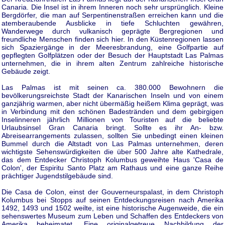
Canaria. Die Insel ist in ihrem Inneren noch sehr ursprünglich. Kleine
Bergdörfer, die man auf Serpentinenstraßen erreichen kann und die
atemberaubende Ausblicke in tiefe Schluchten gewähren,
Wanderwege durch vulkanisch geprägte Bergregionen und
freundliche Menschen finden sich hier. In den Küstenregionen lassen
sich Spaziergänge in der Meeresbrandung, eine Golfpartie auf
gepflegten Golfplätzen oder der Besuch der Hauptstadt Las Palmas
unternehmen, die in ihrem alten Zentrum zahlreiche historische
Gebäude zeigt.
Las Palmas ist mit seinen ca. 380.000 Bewohnern die
bevölkerungsreichste Stadt der Kanarischen Inseln und von einem
ganzjährig warmen, aber nicht übermäßig heißem Klima geprägt, was
in Verbindung mit den schönen Badestränden und dem gebirgigen
Inselinneren jährlich Millionen von Touristen auf die beliebte
Urlaubsinsel Gran Canaria bringt. Sollte es ihr An- bzw.
Abreisearrangements zulassen, sollten Sie unbedingt einen kleinen
Bummel durch die Altstadt von Las Palmas unternehmen, deren
wichtigste Sehenswürdigkeiten die über 500 Jahre alte Kathedrale,
das dem Entdecker Christoph Kolumbus geweihte Haus 'Casa de
Colon', der Espiritu Santo Platz am Rathaus und eine ganze Reihe
prächtiger Jugendstilgebäude sind.
Die Casa de Colon, einst der Gouverneurspalast, in dem Christoph
Kolumbus bei Stopps auf seinen Entdeckungsreisen nach Amerika
1492, 1493 und 1502 weilte, ist eine historische Augenweide, die ein
sehenswertes Museum zum Leben und Schaffen des Entdeckers von
Amerika beheimatet. Eine originalgetreue Nachbildung der