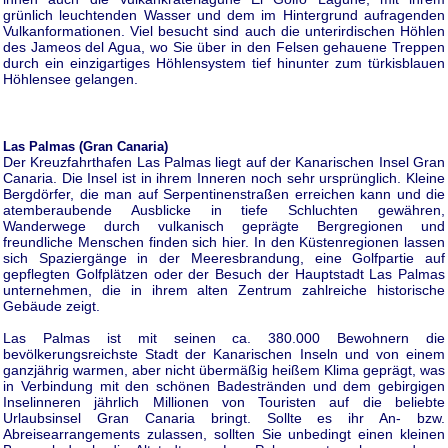
grünlich leuchtenden Wasser und dem im Hintergrund aufragenden
Vulkanformationen. Viel besucht sind auch die unterirdischen Höhlen
des Jameos del Agua, wo Sie über in den Felsen gehauene Treppen
durch ein einzigartiges Höhlensystem tief hinunter zum türkisblauen
Höhlensee gelangen.
Las Palmas (Gran Canaria)
Der Kreuzfahrthafen Las Palmas liegt auf der Kanarischen Insel Gran
Canaria. Die Insel ist in ihrem Inneren noch sehr ursprünglich. Kleine
Bergdörfer, die man auf Serpentinenstraßen erreichen kann und die
atemberaubende Ausblicke in tiefe Schluchten gewähren,
Wanderwege durch vulkanisch geprägte Bergregionen und
freundliche Menschen finden sich hier. In den Küstenregionen lassen
sich Spaziergänge in der Meeresbrandung, eine Golfpartie auf
gepflegten Golfplätzen oder der Besuch der Hauptstadt Las Palmas
unternehmen, die in ihrem alten Zentrum zahlreiche historische
Gebäude zeigt.
Las Palmas ist mit seinen ca. 380.000 Bewohnern die
bevölkerungsreichste Stadt der Kanarischen Inseln und von einem
ganzjährig warmen, aber nicht übermäßig heißem Klima geprägt, was
in Verbindung mit den schönen Badestränden und dem gebirgigen
Inselinneren jährlich Millionen von Touristen auf die beliebte
Urlaubsinsel Gran Canaria bringt. Sollte es ihr An- bzw.
Abreisearrangements zulassen, sollten Sie unbedingt einen kleinen