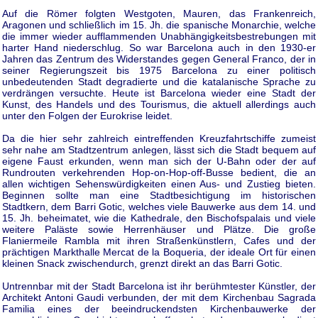
Auf die Römer folgten Westgoten, Mauren, das Frankenreich,
Aragonen und schließlich im 15. Jh. die spanische Monarchie, welche
die immer wieder aufflammenden Unabhängigkeitsbestrebungen mit
harter Hand niederschlug. So war Barcelona auch in den 1930-er
Jahren das Zentrum des Widerstandes gegen General Franco, der in
seiner Regierungszeit bis 1975 Barcelona zu einer politisch
unbedeutenden Stadt degradierte und die katalanische Sprache zu
verdrängen versuchte. Heute ist Barcelona wieder eine Stadt der
Kunst, des Handels und des Tourismus, die aktuell allerdings auch
unter den Folgen der Eurokrise leidet.
Da die hier sehr zahlreich eintreffenden Kreuzfahrtschiffe zumeist
sehr nahe am Stadtzentrum anlegen, lässt sich die Stadt bequem auf
eigene Faust erkunden, wenn man sich der U-Bahn oder der auf
Rundrouten verkehrenden Hop-on-Hop-off-Busse bedient, die an
allen wichtigen Sehenswürdigkeiten einen Aus- und Zustieg bieten.
Beginnen sollte man eine Stadtbesichtigung im historischen
Stadtkern, dem Barri Gotic, welches viele Bauwerke aus dem 14. und
15. Jh. beheimatet, wie die Kathedrale, den Bischofspalais und viele
weitere Paläste sowie Herrenhäuser und Plätze. Die große
Flaniermeile Rambla mit ihren Straßenkünstlern, Cafes und der
prächtigen Markthalle Mercat de la Boqueria, der ideale Ort für einen
kleinen Snack zwischendurch, grenzt direkt an das Barri Gotic.
Untrennbar mit der Stadt Barcelona ist ihr berühmtester Künstler, der
Architekt Antoni Gaudi verbunden, der mit dem Kirchenbau Sagrada
Familia eines der beeindruckendsten Kirchenbauwerke der