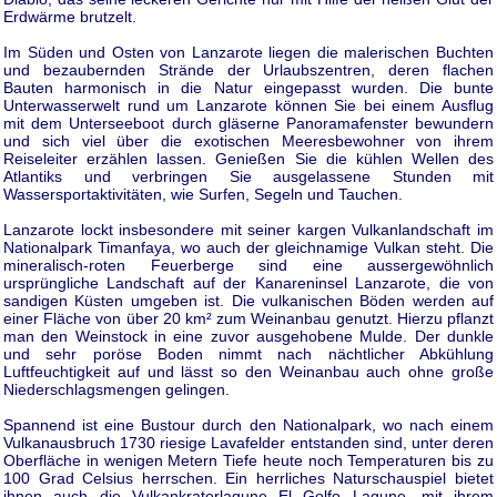
Erdwärme brutzelt.
Im Süden und Osten von Lanzarote liegen die malerischen Buchten
und bezaubernden Strände der Urlaubszentren, deren flachen
Bauten harmonisch in die Natur eingepasst wurden. Die bunte
Unterwasserwelt rund um Lanzarote können Sie bei einem Ausflug
mit dem Unterseeboot durch gläserne Panoramafenster bewundern
und sich viel über die exotischen Meeresbewohner von ihrem
Reiseleiter erzählen lassen. Genießen Sie die kühlen Wellen des
Atlantiks und verbringen Sie ausgelassene Stunden mit
Wassersportaktivitäten, wie Surfen, Segeln und Tauchen.
Lanzarote lockt insbesondere mit seiner kargen Vulkanlandschaft im
Nationalpark Timanfaya, wo auch der gleichnamige Vulkan steht. Die
mineralisch-roten Feuerberge sind eine aussergewöhnlich
ursprüngliche Landschaft auf der Kanareninsel Lanzarote, die von
sandigen Küsten umgeben ist. Die vulkanischen Böden werden auf
einer Fläche von über 20 km² zum Weinanbau genutzt. Hierzu pflanzt
man den Weinstock in eine zuvor ausgehobene Mulde. Der dunkle
und sehr poröse Boden nimmt nach nächtlicher Abkühlung
Luftfeuchtigkeit auf und lässt so den Weinanbau auch ohne große
Niederschlagsmengen gelingen.
Spannend ist eine Bustour durch den Nationalpark, wo nach einem
Vulkanausbruch 1730 riesige Lavafelder entstanden sind, unter deren
Oberfläche in wenigen Metern Tiefe heute noch Temperaturen bis zu
100 Grad Celsius herrschen. Ein herrliches Naturschauspiel bietet
ihnen auch die Vulkankraterlagune El Golfo Lagune, mit ihrem