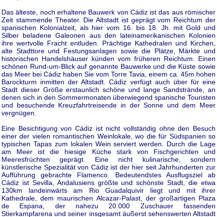
Das älteste, noch erhaltene Bauwerk von Cádiz ist das aus römischer
Zeit stammende Theater. Die Altstadt ist geprägt vom Reichtum der
spanischen Kolonialzeit, als hier vom 16. bis 18. Jh. mit Gold und
Silber beladene Galeonen aus den lateinamerikanischen Kolonien
ihre wertvolle Fracht entluden. Prächtige Kathedralen und Kirchen,
alte Stadttore und Festungsanlagen sowie die Plätze, Märkte und
historischen Handelshäuser künden vom früheren Reichtum. Einen
schönen Rund-um-Blick auf genannte Bauwerke und die Küste sowie
das Meer bei Cádiz haben Sie vom Torre Tavia, einem ca. 45m hohen
Barockturm inmitten der Altstadt. Cádiz verfügt auch über für eine
Stadt dieser Größe erstaunlich schöne und lange Sandstrände, an
denen sich in den Sommermonaten überwiegend spanische Touristen
und besuchende Kreuzfahrtreisende in der Sonne und dem Meer
vergnügen.
Eine Besichtigung von Cádiz ist nicht vollständig ohne den Besuch
einer der vielen romantischen Weinlokale, wo die für Südspanien so
typischen Tapas zum lokalen Wein serviert werden. Durch die Lage
am Meer ist die hiesige Küche stark von Fischgerichten und
Meeresfrüchten geprägt. Eine nicht kulinarische, sondern
künstlerische Spezialität von Cádiz ist der hier seit Jahrhunderten zur
Aufführung gebrachte Flamenco. Bedeutendstes Ausflugsziel ab
Cádiz ist Sevilla, Andalusiens größte und schönste Stadt, die etwa
130km landeinwärts am Rio Guadalquivir liegt und mit ihrer
Kathedrale, dem maurischen Alcazar-Palast, der großartigen Plaza
de Espana, der nahezu 20.000 Zuschauer fassenden
Stierkampfarena und seiner insgesamt äußerst sehenswerten Altstadt