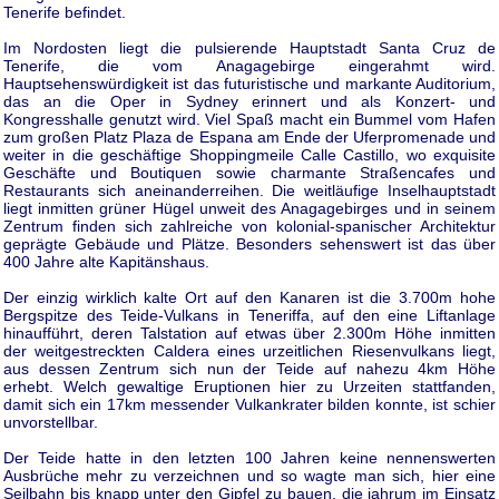
Tenerife befindet.
Im Nordosten liegt die pulsierende Hauptstadt Santa Cruz de
Tenerife, die vom Anagagebirge eingerahmt wird.
Hauptsehenswürdigkeit ist das futuristische und markante Auditorium,
das an die Oper in Sydney erinnert und als Konzert- und
Kongresshalle genutzt wird. Viel Spaß macht ein Bummel vom Hafen
zum großen Platz Plaza de Espana am Ende der Uferpromenade und
weiter in die geschäftige Shoppingmeile Calle Castillo, wo exquisite
Geschäfte und Boutiquen sowie charmante Straßencafes und
Restaurants sich aneinanderreihen. Die weitläufige Inselhauptstadt
liegt inmitten grüner Hügel unweit des Anagagebirges und in seinem
Zentrum finden sich zahlreiche von kolonial-spanischer Architektur
geprägte Gebäude und Plätze. Besonders sehenswert ist das über
400 Jahre alte Kapitänshaus.
Der einzig wirklich kalte Ort auf den Kanaren ist die 3.700m hohe
Bergspitze des Teide-Vulkans in Teneriffa, auf den eine Liftanlage
hinaufführt, deren Talstation auf etwas über 2.300m Höhe inmitten
der weitgestreckten Caldera eines urzeitlichen Riesenvulkans liegt,
aus dessen Zentrum sich nun der Teide auf nahezu 4km Höhe
erhebt. Welch gewaltige Eruptionen hier zu Urzeiten stattfanden,
damit sich ein 17km messender Vulkankrater bilden konnte, ist schier
unvorstellbar.
Der Teide hatte in den letzten 100 Jahren keine nennenswerten
Ausbrüche mehr zu verzeichnen und so wagte man sich, hier eine
Seilbahn bis knapp unter den Gipfel zu bauen, die jahrum im Einsatz