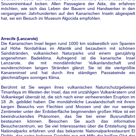
Souvenireinkauf locken. Allen Passagiere der Aida, die erfahren
möchten, wie sich das Leben der Bauern und Handwerker in den
vergangenen Jahrhunderten auf den Kanarischen Inseln abgespielt
hat, sei ein Besuch im Museum Algocida empfohlen.
Arrecife (Lanzarote)
Die Kanarischen Insel liegen rund 1000 km südwestlich von Spanien
auf Höhe Nordafrikas im Atlantik und bezaubern mit schönen
Sandstränden, vulkanischen Naturparks und einem ganzjährig
angenehmen Badeklima. Aufregend ist die kanarische Insel
Lanzarote, die mit mondähnlicher Vulkanlandschaft und
wunderschönen langen Stränden glänzt. Sie ist die viertgrößte
Kanareninsel und hat durch ihre ständigen Passatwinde ein
gleichmäßiges sonniges Klima.
Berühmt ist Sie wegen ihres vulkanischen Naturschutzgebietes
Timanfaya im Westen der Insel, das mit unzähligen Vulkankratern und
Vulkankegel übersät ist, die sich nach einer verheerenden Eruption im
18. Jh. gebildet haben. Die mondähnliche Lavalandschaft mit ihrem
kargen Bewuchs von Flechten und Moosen und der nur wenige
Zentimeter unter der Erdoberfläche beginnenden großen Hitze ist ein
beeindruckendes Phänomen, das Sie bei einer Busrundfahrt
bestaunen können. Besuchen Sie auch das informative
Besucherzentrum, wo Sie viel Interessantes über die Entstehung des
Nationalparks erfahren und das bekannte Nationalparkrestaurant El
Diablo, das seine leckeren Gerichte nur mit Hilfe der heißen Glut der