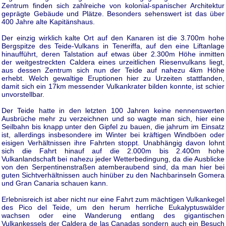
Zentrum finden sich zahlreiche von kolonial-spanischer Architektur
geprägte Gebäude und Plätze. Besonders sehenswert ist das über
400 Jahre alte Kapitänshaus.
Der einzig wirklich kalte Ort auf den Kanaren ist die 3.700m hohe
Bergspitze des Teide-Vulkans in Teneriffa, auf den eine Liftanlage
hinaufführt, deren Talstation auf etwas über 2.300m Höhe inmitten
der weitgestreckten Caldera eines urzeitlichen Riesenvulkans liegt,
aus dessen Zentrum sich nun der Teide auf nahezu 4km Höhe
erhebt. Welch gewaltige Eruptionen hier zu Urzeiten stattfanden,
damit sich ein 17km messender Vulkankrater bilden konnte, ist schier
unvorstellbar.
Der Teide hatte in den letzten 100 Jahren keine nennenswerten
Ausbrüche mehr zu verzeichnen und so wagte man sich, hier eine
Seilbahn bis knapp unter den Gipfel zu bauen, die jahrum im Einsatz
ist, allerdings insbesondere im Winter bei kräftigen Windböen oder
eisigen Verhältnissen ihre Fahrten stoppt. Unabhängig davon lohnt
sich die Fahrt hinauf auf die 2.000m bis 2.400m hohe
Vulkanlandschaft bei nahezu jeder Wetterbedingung, da die Ausblicke
von den Serpentinenstraßen atemberaubend sind, da man hier bei
guten Sichtverhältnissen auch hinüber zu den Nachbarinseln Gomera
und Gran Canaria schauen kann.
Erlebnisreich ist aber nicht nur eine Fahrt zum mächtigen Vulkankegel
des Pico del Teide, um den herum herrliche Eukalyptuswälder
wachsen oder eine Wanderung entlang des gigantischen
Vulkankessels der Caldera de las Canadas sondern auch ein Besuch