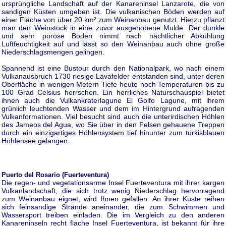
ursprüngliche Landschaft auf der Kanareninsel Lanzarote, die von
sandigen Küsten umgeben ist. Die vulkanischen Böden werden auf
einer Fläche von über 20 km² zum Weinanbau genutzt. Hierzu pflanzt
man den Weinstock in eine zuvor ausgehobene Mulde. Der dunkle
und sehr poröse Boden nimmt nach nächtlicher Abkühlung
Luftfeuchtigkeit auf und lässt so den Weinanbau auch ohne große
Niederschlagsmengen gelingen.
Spannend ist eine Bustour durch den Nationalpark, wo nach einem
Vulkanausbruch 1730 riesige Lavafelder entstanden sind, unter deren
Oberfläche in wenigen Metern Tiefe heute noch Temperaturen bis zu
100 Grad Celsius herrschen. Ein herrliches Naturschauspiel bietet
ihnen auch die Vulkankraterlagune El Golfo Lagune, mit ihrem
grünlich leuchtenden Wasser und dem im Hintergrund aufragenden
Vulkanformationen. Viel besucht sind auch die unterirdischen Höhlen
des Jameos del Agua, wo Sie über in den Felsen gehauene Treppen
durch ein einzigartiges Höhlensystem tief hinunter zum türkisblauen
Höhlensee gelangen.
Puerto del Rosario (Fuerteventura)
Die regen- und vegetationsarme Insel Fuerteventura mit ihrer kargen
Vulkanlandschaft, die sich trotz wenig Niederschlag hervorragend
zum Weinanbau eignet, wird Ihnen gefallen. An ihrer Küste reihen
sich feinsandige Strände aneinander, die zum Schwimmen und
Wassersport treiben einladen. Die im Vergleich zu den anderen
Kanareninseln recht flache Insel Fuerteventura, ist bekannt für ihre