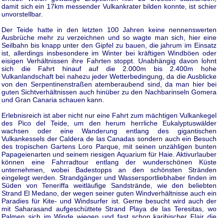
damit sich ein 17km messender Vulkankrater bilden konnte, ist schier
unvorstellbar.
Der Teide hatte in den letzten 100 Jahren keine nennenswerten
Ausbrüche mehr zu verzeichnen und so wagte man sich, hier eine
Seilbahn bis knapp unter den Gipfel zu bauen, die jahrum im Einsatz
ist, allerdings insbesondere im Winter bei kräftigen Windböen oder
eisigen Verhältnissen ihre Fahrten stoppt. Unabhängig davon lohnt
sich die Fahrt hinauf auf die 2.000m bis 2.400m hohe
Vulkanlandschaft bei nahezu jeder Wetterbedingung, da die Ausblicke
von den Serpentinenstraßen atemberaubend sind, da man hier bei
guten Sichtverhältnissen auch hinüber zu den Nachbarinseln Gomera
und Gran Canaria schauen kann.
Erlebnisreich ist aber nicht nur eine Fahrt zum mächtigen Vulkankegel
des Pico del Teide, um den herum herrliche Eukalyptuswälder
wachsen oder eine Wanderung entlang des gigantischen
Vulkankessels der Caldera de las Canadas sondern auch ein Besuch
des tropischen Gartens Loro Parque, mit seinen unzähligen bunten
Papageienarten und seinem riesigen Aquarium für Haie. Aktivurlauber
können eine Fahrradtour entlang der wunderschönen Küste
unternehmen, wobei Badestopps an den schönsten Stränden
eingelegt werden. Strandgänger und Wassersportliebhaber finden im
Süden von Teneriffa weitläufige Sandstrände, wie den beliebten
Strand El Medano, der wegen seiner guten Windverhältnisse auch ein
Paradies für Kite- und Windsurfer ist. Gerne besucht wird auch der
mit Saharasand aufgeschüttete Strand Playa de las Teresitas, wo
Palmen sich im Winde wiegen und fast schon karibischer Flair die