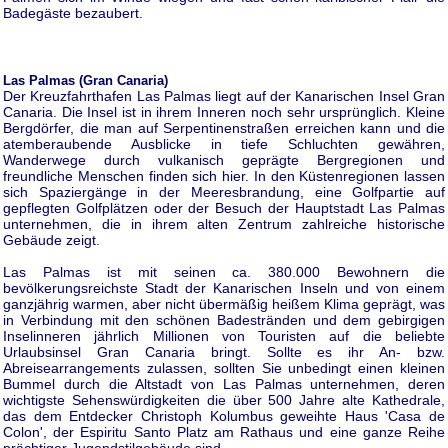
Badegäste bezaubert.
Las Palmas (Gran Canaria)
Der Kreuzfahrthafen Las Palmas liegt auf der Kanarischen Insel Gran
Canaria. Die Insel ist in ihrem Inneren noch sehr ursprünglich. Kleine
Bergdörfer, die man auf Serpentinenstraßen erreichen kann und die
atemberaubende Ausblicke in tiefe Schluchten gewähren,
Wanderwege durch vulkanisch geprägte Bergregionen und
freundliche Menschen finden sich hier. In den Küstenregionen lassen
sich Spaziergänge in der Meeresbrandung, eine Golfpartie auf
gepflegten Golfplätzen oder der Besuch der Hauptstadt Las Palmas
unternehmen, die in ihrem alten Zentrum zahlreiche historische
Gebäude zeigt.
Las Palmas ist mit seinen ca. 380.000 Bewohnern die
bevölkerungsreichste Stadt der Kanarischen Inseln und von einem
ganzjährig warmen, aber nicht übermäßig heißem Klima geprägt, was
in Verbindung mit den schönen Badestränden und dem gebirgigen
Inselinneren jährlich Millionen von Touristen auf die beliebte
Urlaubsinsel Gran Canaria bringt. Sollte es ihr An- bzw.
Abreisearrangements zulassen, sollten Sie unbedingt einen kleinen
Bummel durch die Altstadt von Las Palmas unternehmen, deren
wichtigste Sehenswürdigkeiten die über 500 Jahre alte Kathedrale,
das dem Entdecker Christoph Kolumbus geweihte Haus 'Casa de
Colon', der Espiritu Santo Platz am Rathaus und eine ganze Reihe