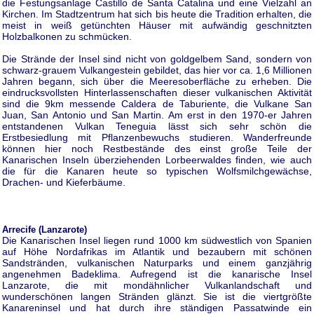
die Festungsanlage Castillo de Santa Catalina und eine Vielzahl an
Kirchen. Im Stadtzentrum hat sich bis heute die Tradition erhalten, die
meist in weiß getünchten Häuser mit aufwändig geschnitzten
Holzbalkonen zu schmücken.
Die Strände der Insel sind nicht von goldgelbem Sand, sondern von
schwarz-grauem Vulkangestein gebildet, das hier vor ca. 1,6 Millionen
Jahren begann, sich über die Meeresoberfläche zu erheben. Die
eindrucksvollsten Hinterlassenschaften dieser vulkanischen Aktivität
sind die 9km messende Caldera de Taburiente, die Vulkane San
Juan, San Antonio und San Martin. Am erst in den 1970-er Jahren
entstandenen Vulkan Teneguia lässt sich sehr schön die
Erstbesiedlung mit Pflanzenbewuchs studieren. Wanderfreunde
können hier noch Restbestände des einst große Teile der
Kanarischen Inseln überziehenden Lorbeerwaldes finden, wie auch
die für die Kanaren heute so typischen Wolfsmilchgewächse,
Drachen- und Kieferbäume.
Arrecife (Lanzarote)
Die Kanarischen Insel liegen rund 1000 km südwestlich von Spanien
auf Höhe Nordafrikas im Atlantik und bezaubern mit schönen
Sandstränden, vulkanischen Naturparks und einem ganzjährig
angenehmen Badeklima. Aufregend ist die kanarische Insel
Lanzarote, die mit mondähnlicher Vulkanlandschaft und
wunderschönen langen Stränden glänzt. Sie ist die viertgrößte
Kanareninsel und hat durch ihre ständigen Passatwinde ein