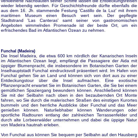
verkleinerte Nachbauten seiner Schiffe lassen die Entdeckungsreisen
wieder lebendig werden. Für Geschichtsfreunde dürfte ebenfalls die
aus dem 16. Jh. stammende Festung 'Castillo de la Luz' mit ihrem
maritimen Museum einen Besuch wert sein. Der gepflegte
Stadtstrand 'Las Canteras' samt seiner von gastronomischen
Angeboten wimmelnden Promenade ist der beste Ort, um ein
erfrischendes Bad im Atlantischen Ozean zu nehmen.
Funchal (Madeira)
Die Insel Madeira, die etwa 600 km nördlich der Kanarischen Inseln
im Atlantischen Ozean liegt, empfängt die Passagiere der Aida mit
üppiger Blumenpracht, die insbesondere im Botanischen Garten der
Inselhauptstadt Funchal eindrucksvoll präsentiert wird. Im Hafen von
Funchal gehen Sie an Land und können sich von dort aus zu einer
Entdeckungstour über die Insel aufmachen. Eine exotische
Pflanzenpracht erwartet Sie im Botanischen Garten, die Sie bei einem
gemütlichen Spaziergang bewundern können. Anschließend können
Sie mit der Seilbahn nach oben in den bezaubernden Ort Monte
fahren, wo Sie durch die malerischen Straßen des einstigen Kurortes
bummeln und den herrliche Ausblicke über Funchal und das Meer
genießen können. Naturliebhaber können Wanderungen oder
sportliche Radtouren entlang der zahlreichen Terrassenfelder und
durch alte Lorbeerwälder unternehmen und dabei die üppige Natur
von Madeira hautnah erleben.
Von Funchal aus können Sie bequem per Seilbahn auf den Hausberg