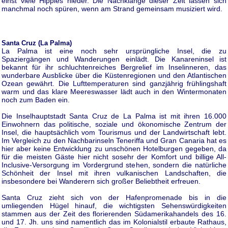
einst viele Hippies nieder. Die Nachklänge dieser Zeit lassen sich
manchmal noch spüren, wenn am Strand gemeinsam musiziert wird.
Santa Cruz (La Palma)
La Palma ist eine noch sehr ursprüngliche Insel, die zu
Spaziergängen und Wanderungen einlädt. Die Kanareninsel ist
bekannt für ihr schluchtenreiches Bergrelief im Inselinneren, das
wunderbare Ausblicke über die Küstenregionen und den Atlantischen
Ozean gewährt. Die Lufttemperaturen sind ganzjährig frühlingshaft
warm und das klare Meereswasser lädt auch in den Wintermonaten
noch zum Baden ein.
Die Inselhauptstadt Santa Cruz de La Palma ist mit ihren 16.000
Einwohnern das politische, soziale und ökonomische Zentrum der
Insel, die hauptsächlich vom Tourismus und der Landwirtschaft lebt.
Im Vergleich zu den Nachbarinseln Teneriffa und Gran Canaria hat es
hier aber keine Entwicklung zu unschönen Hotelburgen gegeben, da
für die meisten Gäste hier nicht sosehr der Komfort und billige All-
Inclusive-Versorgung im Vordergrund stehen, sondern die natürliche
Schönheit der Insel mit ihren vulkanischen Landschaften, die
insbesondere bei Wanderern sich großer Beliebtheit erfreuen.
Santa Cruz zieht sich von der Hafenpromenade bis in die
umliegenden Hügel hinauf, die wichtigsten Sehenswürdigkeiten
stammen aus der Zeit des florierenden Südamerikahandels des 16.
und 17. Jh. uns sind namentlich das im Kolonialstil erbaute Rathaus,