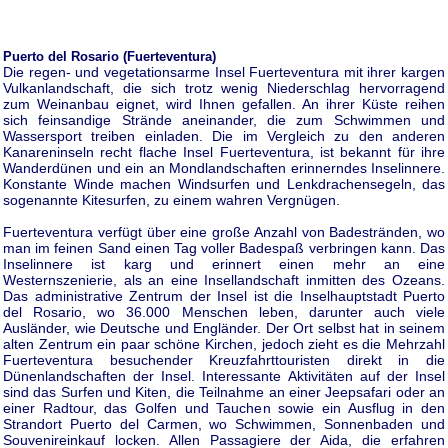
Puerto del Rosario (Fuerteventura)
Die regen- und vegetationsarme Insel Fuerteventura mit ihrer kargen
Vulkanlandschaft, die sich trotz wenig Niederschlag hervorragend
zum Weinanbau eignet, wird Ihnen gefallen. An ihrer Küste reihen
sich feinsandige Strände aneinander, die zum Schwimmen und
Wassersport treiben einladen. Die im Vergleich zu den anderen
Kanareninseln recht flache Insel Fuerteventura, ist bekannt für ihre
Wanderdünen und ein an Mondlandschaften erinnerndes Inselinnere.
Konstante Winde machen Windsurfen und Lenkdrachensegeln, das
sogenannte Kitesurfen, zu einem wahren Vergnügen.
Fuerteventura verfügt über eine große Anzahl von Badestränden, wo
man im feinen Sand einen Tag voller Badespaß verbringen kann. Das
Inselinnere ist karg und erinnert einen mehr an eine
Westernszenierie, als an eine Insellandschaft inmitten des Ozeans.
Das administrative Zentrum der Insel ist die Inselhauptstadt Puerto
del Rosario, wo 36.000 Menschen leben, darunter auch viele
Ausländer, wie Deutsche und Engländer. Der Ort selbst hat in seinem
alten Zentrum ein paar schöne Kirchen, jedoch zieht es die Mehrzahl
Fuerteventura besuchender Kreuzfahrttouristen direkt in die
Dünenlandschaften der Insel. Interessante Aktivitäten auf der Insel
sind das Surfen und Kiten, die Teilnahme an einer Jeepsafari oder an
einer Radtour, das Golfen und Tauchen sowie ein Ausflug in den
Strandort Puerto del Carmen, wo Schwimmen, Sonnenbaden und
Souvenireinkauf locken. Allen Passagiere der Aida, die erfahren