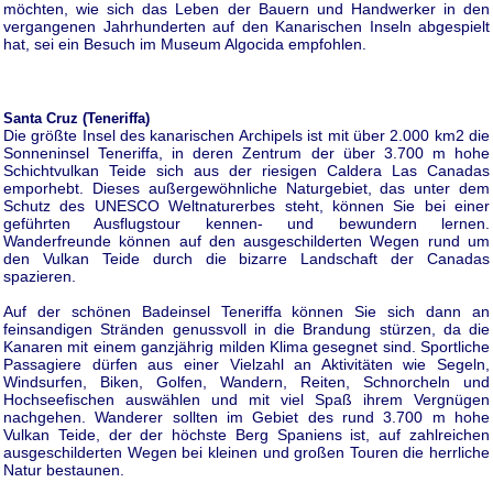
möchten, wie sich das Leben der Bauern und Handwerker in den
vergangenen Jahrhunderten auf den Kanarischen Inseln abgespielt
hat, sei ein Besuch im Museum Algocida empfohlen.
Santa Cruz (Teneriffa)
Die größte Insel des kanarischen Archipels ist mit über 2.000 km2 die
Sonneninsel Teneriffa, in deren Zentrum der über 3.700 m hohe
Schichtvulkan Teide sich aus der riesigen Caldera Las Canadas
emporhebt. Dieses außergewöhnliche Naturgebiet, das unter dem
Schutz des UNESCO Weltnaturerbes steht, können Sie bei einer
geführten Ausflugstour kennen- und bewundern lernen.
Wanderfreunde können auf den ausgeschilderten Wegen rund um
den Vulkan Teide durch die bizarre Landschaft der Canadas
spazieren.
Auf der schönen Badeinsel Teneriffa können Sie sich dann an
feinsandigen Stränden genussvoll in die Brandung stürzen, da die
Kanaren mit einem ganzjährig milden Klima gesegnet sind. Sportliche
Passagiere dürfen aus einer Vielzahl an Aktivitäten wie Segeln,
Windsurfen, Biken, Golfen, Wandern, Reiten, Schnorcheln und
Hochseefischen auswählen und mit viel Spaß ihrem Vergnügen
nachgehen. Wanderer sollten im Gebiet des rund 3.700 m hohe
Vulkan Teide, der der höchste Berg Spaniens ist, auf zahlreichen
ausgeschilderten Wegen bei kleinen und großen Touren die herrliche
Natur bestaunen.