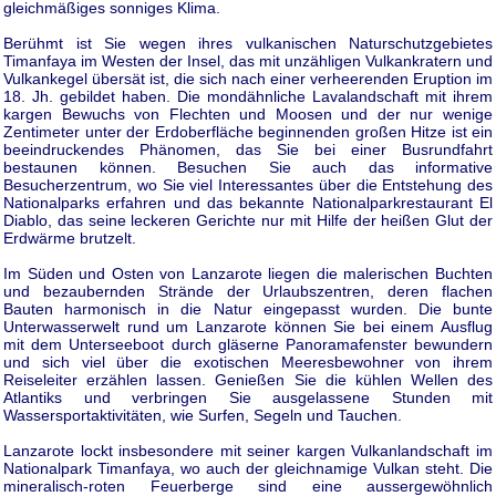
gleichmäßiges sonniges Klima.
Berühmt ist Sie wegen ihres vulkanischen Naturschutzgebietes
Timanfaya im Westen der Insel, das mit unzähligen Vulkankratern und
Vulkankegel übersät ist, die sich nach einer verheerenden Eruption im
18. Jh. gebildet haben. Die mondähnliche Lavalandschaft mit ihrem
kargen Bewuchs von Flechten und Moosen und der nur wenige
Zentimeter unter der Erdoberfläche beginnenden großen Hitze ist ein
beeindruckendes Phänomen, das Sie bei einer Busrundfahrt
bestaunen können. Besuchen Sie auch das informative
Besucherzentrum, wo Sie viel Interessantes über die Entstehung des
Nationalparks erfahren und das bekannte Nationalparkrestaurant El
Diablo, das seine leckeren Gerichte nur mit Hilfe der heißen Glut der
Erdwärme brutzelt.
Im Süden und Osten von Lanzarote liegen die malerischen Buchten
und bezaubernden Strände der Urlaubszentren, deren flachen
Bauten harmonisch in die Natur eingepasst wurden. Die bunte
Unterwasserwelt rund um Lanzarote können Sie bei einem Ausflug
mit dem Unterseeboot durch gläserne Panoramafenster bewundern
und sich viel über die exotischen Meeresbewohner von ihrem
Reiseleiter erzählen lassen. Genießen Sie die kühlen Wellen des
Atlantiks und verbringen Sie ausgelassene Stunden mit
Wassersportaktivitäten, wie Surfen, Segeln und Tauchen.
Lanzarote lockt insbesondere mit seiner kargen Vulkanlandschaft im
Nationalpark Timanfaya, wo auch der gleichnamige Vulkan steht. Die
mineralisch-roten Feuerberge sind eine aussergewöhnlich