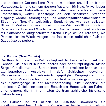
des tropischen Gartens Loro Parque, mit seinen unzähligen bunten
Papageienarten und seinem riesigen Aquarium für Haie. Aktivurlauber
können eine Fahrradtour entlang der wunderschönen Küste
unternehmen, wobei Badestopps an den schönsten Stränden
eingelegt werden. Strandgänger und Wassersportliebhaber finden im
Süden von Teneriffa weitläufige Sandstrände, wie den beliebten
Strand El Medano, der wegen seiner guten Windverhältnisse auch ein
Paradies für Kite- und Windsurfer ist. Gerne besucht wird auch der
mit Saharasand aufgeschüttete Strand Playa de las Teresitas, wo
Palmen sich im Winde wiegen und fast schon karibischer Flair die
Badegäste bezaubert.
Las Palmas (Gran Canaria)
Der Kreuzfahrthafen Las Palmas liegt auf der Kanarischen Insel Gran
Canaria. Die Insel ist in ihrem Inneren noch sehr ursprünglich. Kleine
Bergdörfer, die man auf Serpentinenstraßen erreichen kann und die
atemberaubende Ausblicke in tiefe Schluchten gewähren,
Wanderwege durch vulkanisch geprägte Bergregionen und
freundliche Menschen finden sich hier. In den Küstenregionen lassen
sich Spaziergänge in der Meeresbrandung, eine Golfpartie auf
gepflegten Golfplätzen oder der Besuch der Hauptstadt Las Palmas
unternehmen, die in ihrem alten Zentrum zahlreiche historische
Gebäude zeigt.
Las Palmas ist mit seinen ca. 380.000 Bewohnern die
bevölkerungsreichste Stadt der Kanarischen Inseln und von einem