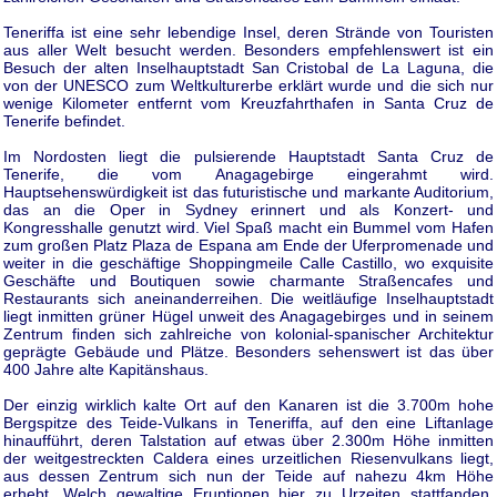
Teneriffa ist eine sehr lebendige Insel, deren Strände von Touristen
aus aller Welt besucht werden. Besonders empfehlenswert ist ein
Besuch der alten Inselhauptstadt San Cristobal de La Laguna, die
von der UNESCO zum Weltkulturerbe erklärt wurde und die sich nur
wenige Kilometer entfernt vom Kreuzfahrthafen in Santa Cruz de
Tenerife befindet.
Im Nordosten liegt die pulsierende Hauptstadt Santa Cruz de
Tenerife, die vom Anagagebirge eingerahmt wird.
Hauptsehenswürdigkeit ist das futuristische und markante Auditorium,
das an die Oper in Sydney erinnert und als Konzert- und
Kongresshalle genutzt wird. Viel Spaß macht ein Bummel vom Hafen
zum großen Platz Plaza de Espana am Ende der Uferpromenade und
weiter in die geschäftige Shoppingmeile Calle Castillo, wo exquisite
Geschäfte und Boutiquen sowie charmante Straßencafes und
Restaurants sich aneinanderreihen. Die weitläufige Inselhauptstadt
liegt inmitten grüner Hügel unweit des Anagagebirges und in seinem
Zentrum finden sich zahlreiche von kolonial-spanischer Architektur
geprägte Gebäude und Plätze. Besonders sehenswert ist das über
400 Jahre alte Kapitänshaus.
Der einzig wirklich kalte Ort auf den Kanaren ist die 3.700m hohe
Bergspitze des Teide-Vulkans in Teneriffa, auf den eine Liftanlage
hinaufführt, deren Talstation auf etwas über 2.300m Höhe inmitten
der weitgestreckten Caldera eines urzeitlichen Riesenvulkans liegt,
aus dessen Zentrum sich nun der Teide auf nahezu 4km Höhe
erhebt. Welch gewaltige Eruptionen hier zu Urzeiten stattfanden,