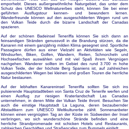
emporhebt. Dieses außergewöhnliche Naturgebiet, das unter dem
Schutz des UNESCO Weltnaturerbes steht, können Sie bei einer
geführten Ausflugstour kennen- und bewundern lernen.
Wanderfreunde können auf den ausgeschilderten Wegen rund um
den Vulkan Teide durch die bizarre Landschaft der Canadas
spazieren.
Auf der schönen Badeinsel Teneriffa können Sie sich dann an
feinsandigen Stränden genussvoll in die Brandung stürzen, da die
Kanaren mit einem ganzjährig milden Klima gesegnet sind. Sportliche
Passagiere dürfen aus einer Vielzahl an Aktivitäten wie Segeln,
Windsurfen, Biken, Golfen, Wandern, Reiten, Schnorcheln und
Hochseefischen auswählen und mit viel Spaß ihrem Vergnügen
nachgehen. Wanderer sollten im Gebiet des rund 3.700 m hohe
Vulkan Teide, der der höchste Berg Spaniens ist, auf zahlreichen
ausgeschilderten Wegen bei kleinen und großen Touren die herrliche
Natur bestaunen.
Auf der lebhaften Kanareninsel Teneriffa sollten Sie sich ins
pulsierende Hauptstadtleben von Santa Cruz de Tenerife werfen und
einen Ausflug zur riesigen Kraterlandschaft Las Canadas
unternehmen, in deren Mitte der Vulkan Teide thront. Besuchen Sie
auch die einstige Hauptstadt La Laguna, deren bezaubernder
Altstadtkern zum UNESCO Weltkulturerbe zählt. Sonnenanbeter
können einen vergnügten Tag an der Küste im Südwesten der Insel
verbringen, wo sich wunderschöne Strände befinden und eine
herrliche Strandpromenade mit schicken Hotels und Restaurants,
zahlreichen Geschäften und Straßencafes zum Bummeln einlädt.