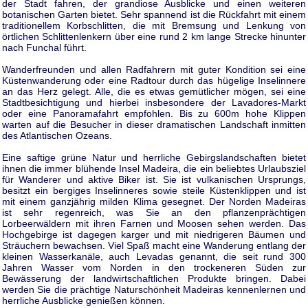
der Stadt fahren, der grandiose Ausblicke und einen weiteren
botanischen Garten bietet. Sehr spannend ist die Rückfahrt mit einem
traditionellem Korbschlitten, die mit Bremsung und Lenkung von
örtlichen Schlittenlenkern über eine rund 2 km lange Strecke hinunter
nach Funchal führt.
Wanderfreunden und allen Radfahrern mit guter Kondition sei eine
Küstenwanderung oder eine Radtour durch das hügelige Inselinnere
an das Herz gelegt. Alle, die es etwas gemütlicher mögen, sei eine
Stadtbesichtigung und hierbei insbesondere der Lavadores-Markt
oder eine Panoramafahrt empfohlen. Bis zu 600m hohe Klippen
warten auf die Besucher in dieser dramatischen Landschaft inmitten
des Atlantischen Ozeans.
Eine saftige grüne Natur und herrliche Gebirgslandschaften bietet
ihnen die immer blühende Insel Madeira, die ein beliebtes Urlaubsziel
für Wanderer und aktive Biker ist. Sie ist vulkanischen Ursprungs,
besitzt ein bergiges Inselinneres sowie steile Küstenklippen und ist
mit einem ganzjährig milden Klima gesegnet. Der Norden Madeiras
ist sehr regenreich, was Sie an den pflanzenprächtigen
Lorbeerwäldern mit ihren Farnen und Moosen sehen werden. Das
Hochgebirge ist dagegen karger und mit niedrigeren Bäumen und
Sträuchern bewachsen. Viel Spaß macht eine Wanderung entlang der
kleinen Wasserkanäle, auch Levadas genannt, die seit rund 300
Jahren Wasser vom Norden in den trockeneren Süden zur
Bewässerung der landwirtschaftlichen Produkte bringen. Dabei
werden Sie die prächtige Naturschönheit Madeiras kennenlernen und
herrliche Ausblicke genießen können.