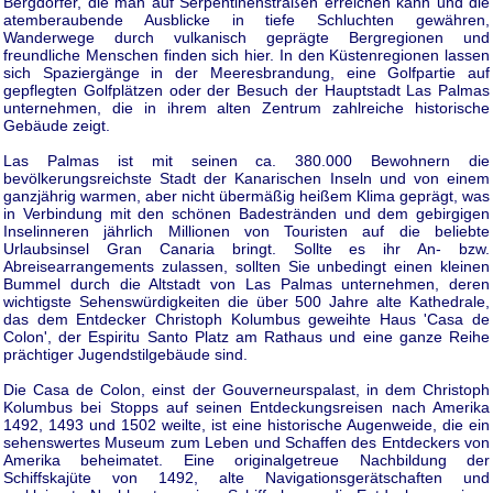
Bergdörfer, die man auf Serpentinenstraßen erreichen kann und die
atemberaubende Ausblicke in tiefe Schluchten gewähren,
Wanderwege durch vulkanisch geprägte Bergregionen und
freundliche Menschen finden sich hier. In den Küstenregionen lassen
sich Spaziergänge in der Meeresbrandung, eine Golfpartie auf
gepflegten Golfplätzen oder der Besuch der Hauptstadt Las Palmas
unternehmen, die in ihrem alten Zentrum zahlreiche historische
Gebäude zeigt.
Las Palmas ist mit seinen ca. 380.000 Bewohnern die
bevölkerungsreichste Stadt der Kanarischen Inseln und von einem
ganzjährig warmen, aber nicht übermäßig heißem Klima geprägt, was
in Verbindung mit den schönen Badestränden und dem gebirgigen
Inselinneren jährlich Millionen von Touristen auf die beliebte
Urlaubsinsel Gran Canaria bringt. Sollte es ihr An- bzw.
Abreisearrangements zulassen, sollten Sie unbedingt einen kleinen
Bummel durch die Altstadt von Las Palmas unternehmen, deren
wichtigste Sehenswürdigkeiten die über 500 Jahre alte Kathedrale,
das dem Entdecker Christoph Kolumbus geweihte Haus 'Casa de
Colon', der Espiritu Santo Platz am Rathaus und eine ganze Reihe
prächtiger Jugendstilgebäude sind.
Die Casa de Colon, einst der Gouverneurspalast, in dem Christoph
Kolumbus bei Stopps auf seinen Entdeckungsreisen nach Amerika
1492, 1493 und 1502 weilte, ist eine historische Augenweide, die ein
sehenswertes Museum zum Leben und Schaffen des Entdeckers von
Amerika beheimatet. Eine originalgetreue Nachbildung der
Schiffskajüte von 1492, alte Navigationsgerätschaften und