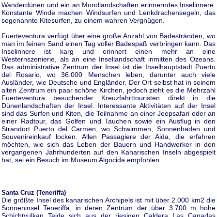
Wanderdünen und ein an Mondlandschaften erinnerndes Inselinnere.
Konstante Winde machen Windsurfen und Lenkdrachensegeln, das
sogenannte Kitesurfen, zu einem wahren Vergnügen.
Fuerteventura verfügt über eine große Anzahl von Badestränden, wo
man im feinen Sand einen Tag voller Badespaß verbringen kann. Das
Inselinnere ist karg und erinnert einen mehr an eine
Westernszenierie, als an eine Insellandschaft inmitten des Ozeans.
Das administrative Zentrum der Insel ist die Inselhauptstadt Puerto
del Rosario, wo 36.000 Menschen leben, darunter auch viele
Ausländer, wie Deutsche und Engländer. Der Ort selbst hat in seinem
alten Zentrum ein paar schöne Kirchen, jedoch zieht es die Mehrzahl
Fuerteventura besuchender Kreuzfahrttouristen direkt in die
Dünenlandschaften der Insel. Interessante Aktivitäten auf der Insel
sind das Surfen und Kiten, die Teilnahme an einer Jeepsafari oder an
einer Radtour, das Golfen und Tauchen sowie ein Ausflug in den
Strandort Puerto del Carmen, wo Schwimmen, Sonnenbaden und
Souvenireinkauf locken. Allen Passagiere der Aida, die erfahren
möchten, wie sich das Leben der Bauern und Handwerker in den
vergangenen Jahrhunderten auf den Kanarischen Inseln abgespielt
hat, sei ein Besuch im Museum Algocida empfohlen.
Santa Cruz (Teneriffa)
Die größte Insel des kanarischen Archipels ist mit über 2.000 km2 die
Sonneninsel Teneriffa, in deren Zentrum der über 3.700 m hohe
Schichtvulkan Teide sich aus der riesigen Caldera Las Canadas