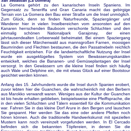
San Sebastian (La Gomera)
La Gomera gehört zu den kanarischen Inseln Spaniens. Im
Gegensatz zu Teneriffa und Gran Canaria macht das gebirgige
Terrain von La Gomera den Bau einer Straße um die Insel unmöglich.
Zum Glück, denn so finden Naturfreunde, Spaziergänger und
Wanderer hier in vielen Inselbereichen vom ansonsten auf den
Kanaren herrschenden Bauboom verschonte Schluchten und den
einmalig schönen Nationalpark Garajonay, der einen
jahrtausendealten Lorbeerwald beheimatet. Bei einem Spaziergang
lässt sich dieser Märchenwald aus mannsgroßen Farnen, moosigen
Baumrinden und Flechten bestaunen, die den Passatnebeln reichlich
Feuchtigkeit entziehen. Für die landwirtschaftliche Nutzung der Insel
wurde ein ausgeklügeltes System von Bewässerungskanälen
entwickelt, welches die Bananen- und Gemüseplantagen der Insel
versorgt. In den Gewässern um die kleine Insel finden sich häufig
auch Wale und Delphine ein, die mit etwas Glück auf einer Bootstour
gesichtet werden können.
Anfang des 15. Jahrhunderts wurde die Insel durch Spanien erobert,
zuvor lebten hier die Guanchen, die wahrscheinlich mit den Berbern
aus Marokko verwandt waren. Weniges aus der Kultur der Guanchen
ist bis heute erhalten geblieben, beispielsweise eine Pfeiffsprache, die
in den vielen Schluchten und Tälern essentiell für die Kommunikation
war. Fahren Sie in das kleine Dorf Arure in den Bergen und lauschen
Sie gespannt. Hier werden Sie das eine oder andere Pfeifen noch
hören können. Auch die traditionelle Handwerkskunst mit speziellen
Mustern kann noch vereinzelt vorgefunden werden. In El Cercado
befinden sich die bekannten Töpfereien, in denen Sie die