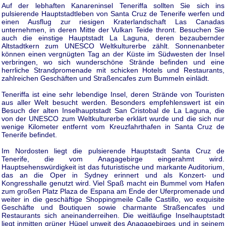
Auf der lebhaften Kanareninsel Teneriffa sollten Sie sich ins
pulsierende Hauptstadtleben von Santa Cruz de Tenerife werfen und
einen Ausflug zur riesigen Kraterlandschaft Las Canadas
unternehmen, in deren Mitte der Vulkan Teide thront. Besuchen Sie
auch die einstige Hauptstadt La Laguna, deren bezaubernder
Altstadtkern zum UNESCO Weltkulturerbe zählt. Sonnenanbeter
können einen vergnügten Tag an der Küste im Südwesten der Insel
verbringen, wo sich wunderschöne Strände befinden und eine
herrliche Strandpromenade mit schicken Hotels und Restaurants,
zahlreichen Geschäften und Straßencafes zum Bummeln einlädt.
Teneriffa ist eine sehr lebendige Insel, deren Strände von Touristen
aus aller Welt besucht werden. Besonders empfehlenswert ist ein
Besuch der alten Inselhauptstadt San Cristobal de La Laguna, die
von der UNESCO zum Weltkulturerbe erklärt wurde und die sich nur
wenige Kilometer entfernt vom Kreuzfahrthafen in Santa Cruz de
Tenerife befindet.
Im Nordosten liegt die pulsierende Hauptstadt Santa Cruz de
Tenerife, die vom Anagagebirge eingerahmt wird.
Hauptsehenswürdigkeit ist das futuristische und markante Auditorium,
das an die Oper in Sydney erinnert und als Konzert- und
Kongresshalle genutzt wird. Viel Spaß macht ein Bummel vom Hafen
zum großen Platz Plaza de Espana am Ende der Uferpromenade und
weiter in die geschäftige Shoppingmeile Calle Castillo, wo exquisite
Geschäfte und Boutiquen sowie charmante Straßencafes und
Restaurants sich aneinanderreihen. Die weitläufige Inselhauptstadt
liegt inmitten grüner Hügel unweit des Anagagebirges und in seinem