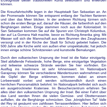
Erzeugnisse dieser traditionellen Kunst bewundern und erwerben
können.
Die Kreuzfahrtschiffe legen in der Hauptstadt San Sebastian an. An
der Promenade können Sie entspannt entlang der Yachten flanieren
und über das Meer blicken. In der anderen Richtung türmen sich
schon die ersten Berge auf, darauf die Häuser, die farbenfroh auf den
Berghängen stehen. Einige stammen noch aus der Kolonialzeit. In
San Sebastian kommen Sie auf die Spuren von Christoph Kolumbus,
der auf La Gomera Halt machte, bevor es Richtung Amerika ging. Mit
Wasser soll sich die Mannschaft aus dem Brunnen des Zeughauses
versorgt und in der Kirche der Stadt für Schutz gebetet haben. Die
500 Jahre alte Kirche wirkt von außen eher unspektakulär, hat jedoch
innen einige schöne Schnitzereien und kunstvolle Bemalungen.
Durch den vulkanischen Ursprung der Insel ist die Natur einzigartig.
Steil abfallende Felswände, hohe Berge, eine einzigartige Vegetation
und teilweise schwarze Strände werden Sie hier vorfinden. Ein
Ausflug ins Inselinnere ist sehr lohnenswert. Im Nationalpark
Garajonay können Sie verschiedene Wandertouren wahrnehmen und
die Gipfel der Berge erklimmen, kommen dabei an einem
Lorbeerwald vorbei und werden schlussendlich durch einen
herrlichen Panoramablick belohnt. Im Nationalpark befindet sich auch
ein ausgetrockneter Kratersee. Im Besucherzentrum erfahren Sie
alles über den vulkanischen Ursprung der Insel. Bei einer Fahrt über
das Land werden Ihnen die vielen Gemüse- und Obstterrassen
auffallen, die die Berghänge schmücken. Das „königlichen Tal“ Valle
del Rey ist gesäumt von zahllosen Terrassenfeldern. Hier ließen sich