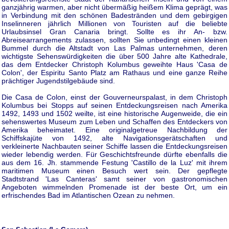
ganzjährig warmen, aber nicht übermäßig heißem Klima geprägt, was
in Verbindung mit den schönen Badestränden und dem gebirgigen
Inselinneren jährlich Millionen von Touristen auf die beliebte
Urlaubsinsel Gran Canaria bringt. Sollte es ihr An- bzw.
Abreisearrangements zulassen, sollten Sie unbedingt einen kleinen
Bummel durch die Altstadt von Las Palmas unternehmen, deren
wichtigste Sehenswürdigkeiten die über 500 Jahre alte Kathedrale,
das dem Entdecker Christoph Kolumbus geweihte Haus 'Casa de
Colon', der Espiritu Santo Platz am Rathaus und eine ganze Reihe
prächtiger Jugendstilgebäude sind.
Die Casa de Colon, einst der Gouverneurspalast, in dem Christoph
Kolumbus bei Stopps auf seinen Entdeckungsreisen nach Amerika
1492, 1493 und 1502 weilte, ist eine historische Augenweide, die ein
sehenswertes Museum zum Leben und Schaffen des Entdeckers von
Amerika beheimatet. Eine originalgetreue Nachbildung der
Schiffskajüte von 1492, alte Navigationsgerätschaften und
verkleinerte Nachbauten seiner Schiffe lassen die Entdeckungsreisen
wieder lebendig werden. Für Geschichtsfreunde dürfte ebenfalls die
aus dem 16. Jh. stammende Festung 'Castillo de la Luz' mit ihrem
maritimen Museum einen Besuch wert sein. Der gepflegte
Stadtstrand 'Las Canteras' samt seiner von gastronomischen
Angeboten wimmelnden Promenade ist der beste Ort, um ein
erfrischendes Bad im Atlantischen Ozean zu nehmen.