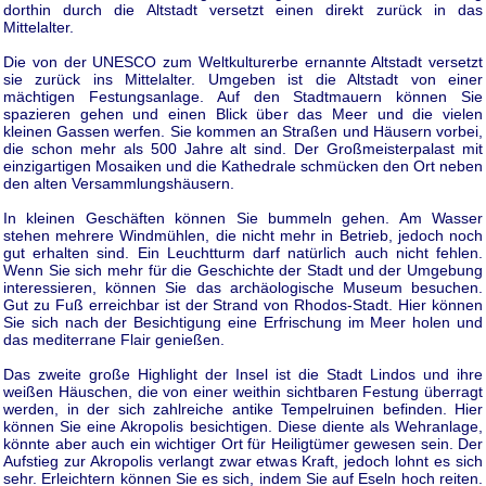
dorthin durch die Altstadt versetzt einen direkt zurück in das
Mittelalter.
Die von der UNESCO zum Weltkulturerbe ernannte Altstadt versetzt
sie zurück ins Mittelalter. Umgeben ist die Altstadt von einer
mächtigen Festungsanlage. Auf den Stadtmauern können Sie
spazieren gehen und einen Blick über das Meer und die vielen
kleinen Gassen werfen. Sie kommen an Straßen und Häusern vorbei,
die schon mehr als 500 Jahre alt sind. Der Großmeisterpalast mit
einzigartigen Mosaiken und die Kathedrale schmücken den Ort neben
den alten Versammlungshäusern.
In kleinen Geschäften können Sie bummeln gehen. Am Wasser
stehen mehrere Windmühlen, die nicht mehr in Betrieb, jedoch noch
gut erhalten sind. Ein Leuchtturm darf natürlich auch nicht fehlen.
Wenn Sie sich mehr für die Geschichte der Stadt und der Umgebung
interessieren, können Sie das archäologische Museum besuchen.
Gut zu Fuß erreichbar ist der Strand von Rhodos-Stadt. Hier können
Sie sich nach der Besichtigung eine Erfrischung im Meer holen und
das mediterrane Flair genießen.
Das zweite große Highlight der Insel ist die Stadt Lindos und ihre
weißen Häuschen, die von einer weithin sichtbaren Festung überragt
werden, in der sich zahlreiche antike Tempelruinen befinden. Hier
können Sie eine Akropolis besichtigen. Diese diente als Wehranlage,
könnte aber auch ein wichtiger Ort für Heiligtümer gewesen sein. Der
Aufstieg zur Akropolis verlangt zwar etwas Kraft, jedoch lohnt es sich
sehr. Erleichtern können Sie es sich, indem Sie auf Eseln hoch reiten.