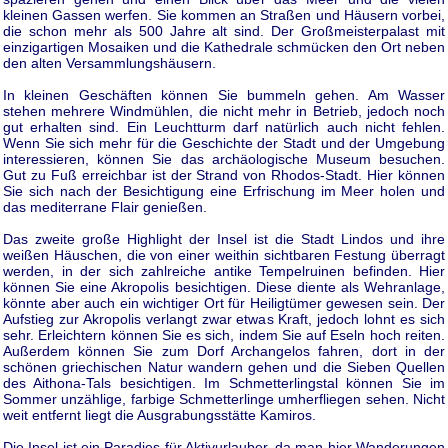
kleinen Gassen werfen. Sie kommen an Straßen und Häusern vorbei,
die schon mehr als 500 Jahre alt sind. Der Großmeisterpalast mit
einzigartigen Mosaiken und die Kathedrale schmücken den Ort neben
den alten Versammlungshäusern.
In kleinen Geschäften können Sie bummeln gehen. Am Wasser
stehen mehrere Windmühlen, die nicht mehr in Betrieb, jedoch noch
gut erhalten sind. Ein Leuchtturm darf natürlich auch nicht fehlen.
Wenn Sie sich mehr für die Geschichte der Stadt und der Umgebung
interessieren, können Sie das archäologische Museum besuchen.
Gut zu Fuß erreichbar ist der Strand von Rhodos-Stadt. Hier können
Sie sich nach der Besichtigung eine Erfrischung im Meer holen und
das mediterrane Flair genießen.
Das zweite große Highlight der Insel ist die Stadt Lindos und ihre
weißen Häuschen, die von einer weithin sichtbaren Festung überragt
werden, in der sich zahlreiche antike Tempelruinen befinden. Hier
können Sie eine Akropolis besichtigen. Diese diente als Wehranlage,
könnte aber auch ein wichtiger Ort für Heiligtümer gewesen sein. Der
Aufstieg zur Akropolis verlangt zwar etwas Kraft, jedoch lohnt es sich
sehr. Erleichtern können Sie es sich, indem Sie auf Eseln hoch reiten.
Außerdem können Sie zum Dorf Archangelos fahren, dort in der
schönen griechischen Natur wandern gehen und die Sieben Quellen
des Aithona-Tals besichtigen. Im Schmetterlingstal können Sie im
Sommer unzählige, farbige Schmetterlinge umherfliegen sehen. Nicht
weit entfernt liegt die Ausgrabungsstätte Kamiros.
Die Insel ist ein Paradies für Aktivurlauber, da man hier Wanderungen