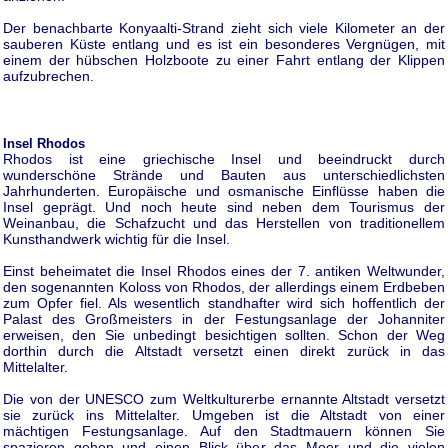
Der benachbarte Konyaalti-Strand zieht sich viele Kilometer an der
sauberen Küste entlang und es ist ein besonderes Vergnügen, mit
einem der hübschen Holzboote zu einer Fahrt entlang der Klippen
aufzubrechen.
Insel Rhodos
Rhodos ist eine griechische Insel und beeindruckt durch
wunderschöne Strände und Bauten aus unterschiedlichsten
Jahrhunderten. Europäische und osmanische Einflüsse haben die
Insel geprägt. Und noch heute sind neben dem Tourismus der
Weinanbau, die Schafzucht und das Herstellen von traditionellem
Kunsthandwerk wichtig für die Insel.
Einst beheimatet die Insel Rhodos eines der 7. antiken Weltwunder,
den sogenannten Koloss von Rhodos, der allerdings einem Erdbeben
zum Opfer fiel. Als wesentlich standhafter wird sich hoffentlich der
Palast des Großmeisters in der Festungsanlage der Johanniter
erweisen, den Sie unbedingt besichtigen sollten. Schon der Weg
dorthin durch die Altstadt versetzt einen direkt zurück in das
Mittelalter.
Die von der UNESCO zum Weltkulturerbe ernannte Altstadt versetzt
sie zurück ins Mittelalter. Umgeben ist die Altstadt von einer
mächtigen Festungsanlage. Auf den Stadtmauern können Sie
spazieren gehen und einen Blick über das Meer und die vielen