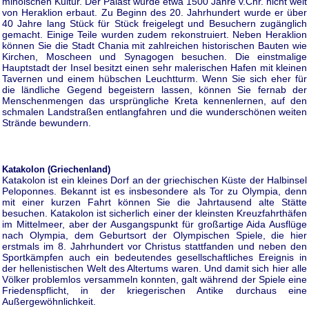
minoischen Kultur. Der Palast wurde etwa 1500 Jahre v.Chr. nicht weit
von Heraklion erbaut. Zu Beginn des 20. Jahrhundert wurde er über
40 Jahre lang Stück für Stück freigelegt und Besuchern zugänglich
gemacht. Einige Teile wurden zudem rekonstruiert. Neben Heraklion
können Sie die Stadt Chania mit zahlreichen historischen Bauten wie
Kirchen, Moscheen und Synagogen besuchen. Die einstmalige
Hauptstadt der Insel besitzt einen sehr malerischen Hafen mit kleinen
Tavernen und einem hübschen Leuchtturm. Wenn Sie sich eher für
die ländliche Gegend begeistern lassen, können Sie fernab der
Menschenmengen das ursprüngliche Kreta kennenlernen, auf den
schmalen Landstraßen entlangfahren und die wunderschönen weiten
Strände bewundern.
Katakolon (Griechenland)
Katakolon ist ein kleines Dorf an der griechischen Küste der Halbinsel
Peloponnes. Bekannt ist es insbesondere als Tor zu Olympia, denn
mit einer kurzen Fahrt können Sie die Jahrtausend alte Stätte
besuchen. Katakolon ist sicherlich einer der kleinsten Kreuzfahrthäfen
im Mittelmeer, aber der Ausgangspunkt für großartige Aida Ausflüge
nach Olympia, dem Geburtsort der Olympischen Spiele, die hier
erstmals im 8. Jahrhundert vor Christus stattfanden und neben den
Sportkämpfen auch ein bedeutendes gesellschaftliches Ereignis in
der hellenistischen Welt des Altertums waren. Und damit sich hier alle
Völker problemlos versammeln konnten, galt während der Spiele eine
Friedenspflicht, in der kriegerischen Antike durchaus eine
Außergewöhnlichkeit.