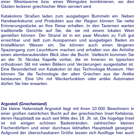
einer Weintaverne bzw. eines Weingutes kombinieren, wo den
Gästen leckerer griechischer Wein serviert wird.
Katakolons Straßen laden zum ausgiebigen Bummeln ein. Neben
Handwerkskunst und Produkten aus der Region können Sie nette
Erinnerungsstücke an Ihre Reise erhalten. In den Tavernen warten
traditionelle Gerichte auf Sie, die sie mit einem lokalen Wein
genießen können. Der Strand ist in ein paar Minuten zu Fuß gut
erreichbar und lädt zum Ausspannen und ausgiebigen Baden im
kristallklaren Wasser ein. Sie können auch einen längeren
Spaziergang zum Leuchtturm machen und erhalten von der Anhöhe
einen atemberaubenden Blick über die Bucht. Vielleicht kommen Sie
an der St. Nicolas Kapelle vorbei, die im Inneren im typischen
orthodoxen Stil mit vielen Bildern und Verzierungen ausgestattet ist.
Eine Besonderheit von Katakolon ist das Technologie Museum. Hier
können Sie die Technologie der alten Griechen aus der Antike
bestaunen. Eine Uhr mit Weckerfunktion oder antike Automaten
dürfen Sie hier erwarten.
Argostoli (Griechenland)
Die kleine Hafenstadt Argostoli liegt mit ihren 10.000 Bewohnern in
einer großen natürlichen Bucht auf der griechischen Insel Kefalonia,
deren Hauptstadt sie auch seit Mitte des 18. Jh. ist. Die hügelige Insel
ist mit einigen schönen Badestränden, zahlreichen kleinen
Fischerdörfern und einer durchaus lebhaften Hauptstadt gesegnet.
Aufgrund der überschaubaren Größe lassen sich Ausflüge hier auch