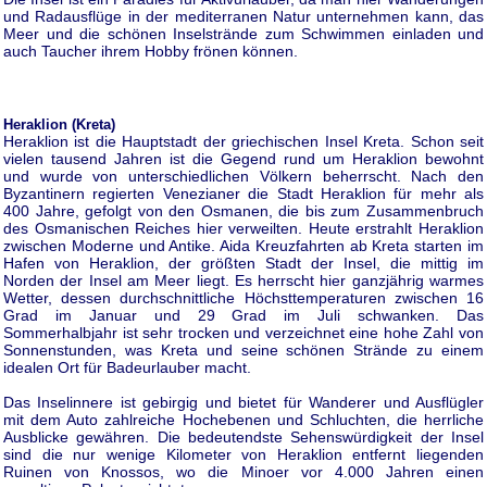
und Radausflüge in der mediterranen Natur unternehmen kann, das
Meer und die schönen Inselstrände zum Schwimmen einladen und
auch Taucher ihrem Hobby frönen können.
Heraklion (Kreta)
Heraklion ist die Hauptstadt der griechischen Insel Kreta. Schon seit
vielen tausend Jahren ist die Gegend rund um Heraklion bewohnt
und wurde von unterschiedlichen Völkern beherrscht. Nach den
Byzantinern regierten Venezianer die Stadt Heraklion für mehr als
400 Jahre, gefolgt von den Osmanen, die bis zum Zusammenbruch
des Osmanischen Reiches hier verweilten. Heute erstrahlt Heraklion
zwischen Moderne und Antike. Aida Kreuzfahrten ab Kreta starten im
Hafen von Heraklion, der größten Stadt der Insel, die mittig im
Norden der Insel am Meer liegt. Es herrscht hier ganzjährig warmes
Wetter, dessen durchschnittliche Höchsttemperaturen zwischen 16
Grad im Januar und 29 Grad im Juli schwanken. Das
Sommerhalbjahr ist sehr trocken und verzeichnet eine hohe Zahl von
Sonnenstunden, was Kreta und seine schönen Strände zu einem
idealen Ort für Badeurlauber macht.
Das Inselinnere ist gebirgig und bietet für Wanderer und Ausflügler
mit dem Auto zahlreiche Hochebenen und Schluchten, die herrliche
Ausblicke gewähren. Die bedeutendste Sehenswürdigkeit der Insel
sind die nur wenige Kilometer von Heraklion entfernt liegenden
Ruinen von Knossos, wo die Minoer vor 4.000 Jahren einen