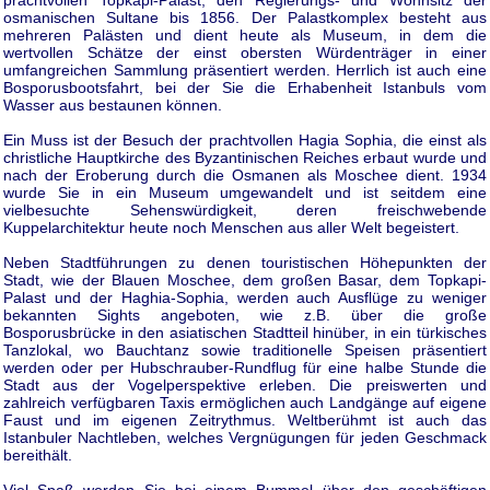
osmanischen Sultane bis 1856. Der Palastkomplex besteht aus
mehreren Palästen und dient heute als Museum, in dem die
wertvollen Schätze der einst obersten Würdenträger in einer
umfangreichen Sammlung präsentiert werden. Herrlich ist auch eine
Bosporusbootsfahrt, bei der Sie die Erhabenheit Istanbuls vom
Wasser aus bestaunen können.
Ein Muss ist der Besuch der prachtvollen Hagia Sophia, die einst als
christliche Hauptkirche des Byzantinischen Reiches erbaut wurde und
nach der Eroberung durch die Osmanen als Moschee dient. 1934
wurde Sie in ein Museum umgewandelt und ist seitdem eine
vielbesuchte Sehenswürdigkeit, deren freischwebende
Kuppelarchitektur heute noch Menschen aus aller Welt begeistert.
Neben Stadtführungen zu denen touristischen Höhepunkten der
Stadt, wie der Blauen Moschee, dem großen Basar, dem Topkapi-
Palast und der Haghia-Sophia, werden auch Ausflüge zu weniger
bekannten Sights angeboten, wie z.B. über die große
Bosporusbrücke in den asiatischen Stadtteil hinüber, in ein türkisches
Tanzlokal, wo Bauchtanz sowie traditionelle Speisen präsentiert
werden oder per Hubschrauber-Rundflug für eine halbe Stunde die
Stadt aus der Vogelperspektive erleben. Die preiswerten und
zahlreich verfügbaren Taxis ermöglichen auch Landgänge auf eigene
Faust und im eigenen Zeitrythmus. Weltberühmt ist auch das
Istanbuler Nachtleben, welches Vergnügungen für jeden Geschmack
bereithält.
Viel Spaß werden Sie bei einem Bummel über den geschäftigen