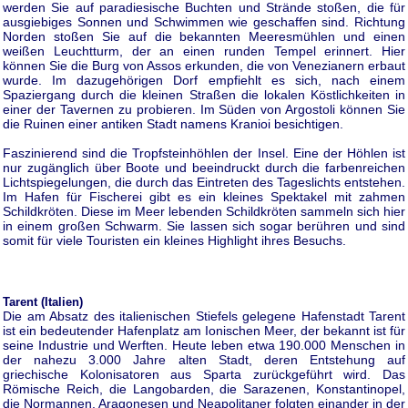
werden Sie auf paradiesische Buchten und Strände stoßen, die für
ausgiebiges Sonnen und Schwimmen wie geschaffen sind. Richtung
Norden stoßen Sie auf die bekannten Meeresmühlen und einen
weißen Leuchtturm, der an einen runden Tempel erinnert. Hier
können Sie die Burg von Assos erkunden, die von Venezianern erbaut
wurde. Im dazugehörigen Dorf empfiehlt es sich, nach einem
Spaziergang durch die kleinen Straßen die lokalen Köstlichkeiten in
einer der Tavernen zu probieren. Im Süden von Argostoli können Sie
die Ruinen einer antiken Stadt namens Kranioi besichtigen.
Faszinierend sind die Tropfsteinhöhlen der Insel. Eine der Höhlen ist
nur zugänglich über Boote und beeindruckt durch die farbenreichen
Lichtspiegelungen, die durch das Eintreten des Tageslichts entstehen.
Im Hafen für Fischerei gibt es ein kleines Spektakel mit zahmen
Schildkröten. Diese im Meer lebenden Schildkröten sammeln sich hier
in einem großen Schwarm. Sie lassen sich sogar berühren und sind
somit für viele Touristen ein kleines Highlight ihres Besuchs.
Tarent (Italien)
Die am Absatz des italienischen Stiefels gelegene Hafenstadt Tarent
ist ein bedeutender Hafenplatz am Ionischen Meer, der bekannt ist für
seine Industrie und Werften. Heute leben etwa 190.000 Menschen in
der nahezu 3.000 Jahre alten Stadt, deren Entstehung auf
griechische Kolonisatoren aus Sparta zurückgeführt wird. Das
Römische Reich, die Langobarden, die Sarazenen, Konstantinopel,
die Normannen, Aragonesen und Neapolitaner folgten einander in der