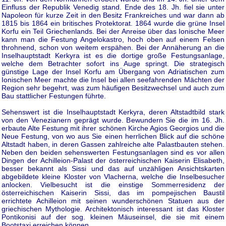
Einfluss der Republik Venedig stand. Ende des 18. Jh. fiel sie unter
Napoleon für kurze Zeit in den Besitz Frankreiches und war dann ab
1815 bis 1864 ein britisches Protektorat. 1864 wurde die grüne Insel
Korfu ein Teil Griechenlands. Bei der Anreise über das Ionische Meer
kann man die Festung Angelokastro, hoch oben auf einem Felsen
throhnend, schon von weitem erspähen. Bei der Annäherung an die
Inselhauptstadt Kerkyra ist es die dortige große Festungsanlage,
welche dem Betrachter sofort ins Auge springt. Die strategisch
günstige Lage der Insel Korfu am Übergang von Adriatischen zum
Ionischen Meer machte die Insel bei allen seefahrenden Mächten der
Region sehr begehrt, was zum häufigen Besitzwechsel und auch zum
Bau stattlicher Festungen führte.
Sehenswert ist die Inselhauptstadt Kerkyra, deren Altstadtbild stark
von den Venezianern geprägt wurde. Bewundern Sie die im 16. Jh.
erbaute Alte Festung mit ihrer schönen Kirche Agios Georgios und die
Neue Festung, von wo aus Sie einen herrlichen Blick auf die schöne
Altstadt haben, in deren Gassen zahlreiche alte Palastbauten stehen.
Neben den beiden sehenswerten Festungsanlagen sind es vor allen
Dingen der Achilleion-Palast der österreichischen Kaiserin Elisabeth,
besser bekannt als Sissi und das auf unzähligen Ansichtskarten
abgebildete kleine Kloster von Vlacherna, welche die Inselbesucher
anlocken. Vielbesucht ist die einstige Sommerresidenz der
österreichischen Kaiserin Sissi, das im pompejischen Baustil
errichtete Achilleion mit seinen wunderschönen Statuen aus der
griechischen Mythologie. Architektonisch interessant ist das Kloster
Pontikonisi auf der sog. kleinen Mäuseinsel, die sie mit einem
Bootstaxi erreichen können.