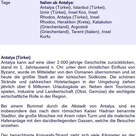
Tage
Italien ab Antalya:
Antalya (Türkei), Istanbul (Türkei),
Izmir (Türkei), Insel Kos, Insel
Rhodos, Antalya (Türkei), Insel
Rhodos, Heraklion (Kreta), Katakolon
(Griechenland), Argostoli
(Griechenland), Tarent (Italien), Insel
Korfu
Antalya (Türkei)
Antalya kann auf eine über 2.000-jährige Geschichte zurückblicken,
stand im 1. Jahrtausend n. Chr. unter dem christlichen Einfluss von
Byzanz, wurde im Mittelalter von den Osmanen übernommen und ist
heute die größte Stadt an der türkischen Südküste. Die schönen
Strände und zahlreichen Hotelanlagen in der Umgebung ziehen
jährlich über 6 Millionen Urlaubsgäste an. Neben dem Tourismus
spielen, Industrie und Landwirtschaft (Obst, Gemüse) die wichtigste
wirtschaftliche Rolle in der Region.
Bei einem Bummel durch die Altstadt von Antalya sind es
insbesondere das nach dem römischen Kaiser Hadrian benannte
Stadttor, die große Moschee mit ihrem roten Turm und die malerische
Hafenanlage mit den darüberliegenden Gassen, welche die Besucher
anziehen.
Der benachbarte Konyaalti-Strand zieht sich viele Kilometer an der