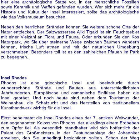
hier eine archäologische Stätte vor, in der menschliche Fossilien
sowie Keramik und Waffen gefunden wurden. Wer sich mehr für die
Historie und Kultur der Insel interessiert, sollte das archäologische
wie das Volksmuseum besuchen.
Neben den herrlichen Stränden können Sie weitere schöne Orte der
Natur entdecken. Der Salzwassersee Aliki Tigaki ist ein Feuchtgebiet
mit einer Vielzahl an Flora und Fauna. Oder erkunden Sie den Kos
Naturpark, wo Sie über steinerne Wege zwischen Bäumen wandern
können, frische Luft atmen und mit der natürlichen Umgebung
verschmelzen. Besonders toll ist es den zahlreichen Pfauen im Park
zu begegnen.
Insel Rhodos
Rhodos ist eine griechische Insel und beeindruckt durch
wunderschöne Strände und Bauten aus unterschiedlichsten
Jahrhunderten. Europäische und osmanische Einflüsse haben die
Insel geprägt. Und noch heute sind neben dem Tourismus der
Weinanbau, die Schafzucht und das Herstellen von traditionellem
Kunsthandwerk wichtig für die Insel.
Einst beheimatet die Insel Rhodos eines der 7. antiken Weltwunder,
den sogenannten Koloss von Rhodos, der allerdings einem Erdbeben
zum Opfer fiel. Als wesentlich standhafter wird sich hoffentlich der
Palast des Großmeisters in der Festungsanlage der Johanniter
erweisen, den Sie unbedingt besichtigen sollten. Schon der Weg