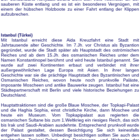
sauberen Küste entlang und es ist ein besonderes Vergnügen, mit
einem der hübschen Holzboote zu einer Fahrt entlang der Klippen
aufzubrechen.
Istanbul (Türkei)
Mit Istanbul erreicht diese Aida Kreuzfahrt eine Stadt mit
Jahrtausende alter Geschichte. Im 7.Jh. vor Christus als Byzantion
gegründet, wurde die Stadt später als Hauptstadt des oströmischen
Reiches und ab dem 15.Jh. des osmanischen Reiches unter dem
Namen Konstantinopel berühmt und wird heute Istanbul genannt. Sie
wurde auf zwei Kontinenten erbaut und verbindet mit ihrer
außergewöhnlichen Lage Europa mit Asien. In ihrer langen
Geschichte war sie die prächtige Hauptstadt des Byzantinischen und
Osmanischen Reiches, wovon heute noch prunkvolle Paläste,
imposante Moscheen und antike Bauwerke zeugen. Istanbul hat eine
Städtepartnerschaft mit Berlin und viele historische Beziehungen zu
Deutschland.
Hauptattraktionen sind die große Blaue Moschee, der Topkapi-Palast
und die Haghia Sophia, einst christliche Kirche, dann Moschee und
heute ein Museum. Vom Topkapipalast aus regierten die
osmanischen Sultane bis zum 1.Weltkrieg ein riesiges Reich, das sich
bis Irak und Saudi-Arabien ausdehnte. Entsprechend prunkvoll wurde
der Palast gestaltet, dessen Besichtigung Sie sich keinesfalls
entgehen lassen sollten. Unbedingt besichtigen sollten Sie auch den
prachtvollen Topkapi-Palast, den Regierungs- und Wohnsitz der