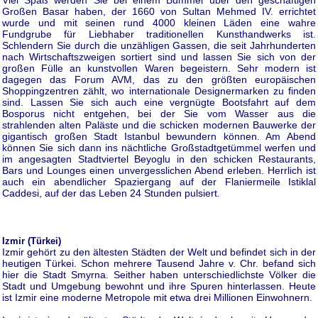
Großen Basar haben, der 1660 von Sultan Mehmed IV. errichtet
wurde und mit seinen rund 4000 kleinen Läden eine wahre
Fundgrube für Liebhaber traditionellen Kunsthandwerks ist.
Schlendern Sie durch die unzähligen Gassen, die seit Jahrhunderten
nach Wirtschaftszweigen sortiert sind und lassen Sie sich von der
großen Fülle an kunstvollen Waren begeistern. Sehr modern ist
dagegen das Forum AVM, das zu den größten europäischen
Shoppingzentren zählt, wo internationale Designermarken zu finden
sind. Lassen Sie sich auch eine vergnügte Bootsfahrt auf dem
Bosporus nicht entgehen, bei der Sie vom Wasser aus die
strahlenden alten Paläste und die schicken modernen Bauwerke der
gigantisch großen Stadt Istanbul bewundern können. Am Abend
können Sie sich dann ins nächtliche Großstadtgetümmel werfen und
im angesagten Stadtviertel Beyoglu in den schicken Restaurants,
Bars und Lounges einen unvergesslichen Abend erleben. Herrlich ist
auch ein abendlicher Spaziergang auf der Flaniermeile Istiklal
Caddesi, auf der das Leben 24 Stunden pulsiert.
Izmir (Türkei)
Izmir gehört zu den ältesten Städten der Welt und befindet sich in der
heutigen Türkei. Schon mehrere Tausend Jahre v. Chr. befand sich
hier die Stadt Smyrna. Seither haben unterschiedlichste Völker die
Stadt und Umgebung bewohnt und ihre Spuren hinterlassen. Heute
ist Izmir eine moderne Metropole mit etwa drei Millionen Einwohnern.