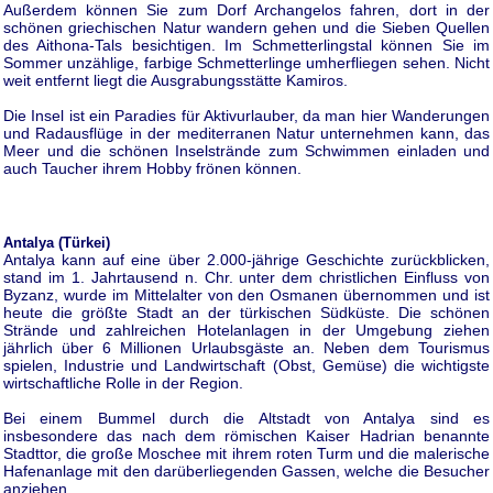
Außerdem können Sie zum Dorf Archangelos fahren, dort in der
schönen griechischen Natur wandern gehen und die Sieben Quellen
des Aithona-Tals besichtigen. Im Schmetterlingstal können Sie im
Sommer unzählige, farbige Schmetterlinge umherfliegen sehen. Nicht
weit entfernt liegt die Ausgrabungsstätte Kamiros.
Die Insel ist ein Paradies für Aktivurlauber, da man hier Wanderungen
und Radausflüge in der mediterranen Natur unternehmen kann, das
Meer und die schönen Inselstrände zum Schwimmen einladen und
auch Taucher ihrem Hobby frönen können.
Antalya (Türkei)
Antalya kann auf eine über 2.000-jährige Geschichte zurückblicken,
stand im 1. Jahrtausend n. Chr. unter dem christlichen Einfluss von
Byzanz, wurde im Mittelalter von den Osmanen übernommen und ist
heute die größte Stadt an der türkischen Südküste. Die schönen
Strände und zahlreichen Hotelanlagen in der Umgebung ziehen
jährlich über 6 Millionen Urlaubsgäste an. Neben dem Tourismus
spielen, Industrie und Landwirtschaft (Obst, Gemüse) die wichtigste
wirtschaftliche Rolle in der Region.
Bei einem Bummel durch die Altstadt von Antalya sind es
insbesondere das nach dem römischen Kaiser Hadrian benannte
Stadttor, die große Moschee mit ihrem roten Turm und die malerische
Hafenanlage mit den darüberliegenden Gassen, welche die Besucher
anziehen.