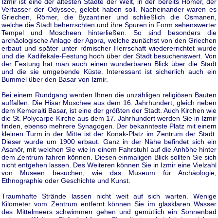
Izmir ist eine der ältesten Städte der Welt, in der bereits Homer, der
Verfasser der Odyssee, gelebt haben soll. Nacheinander waren es
Griechen, Römer, die Byzantiner und schließlich die Osmanen,
welche die Stadt beherrschten und ihre Spuren in Form sehenswerter
Tempel und Moscheen hinterließen. So sind besonders die
archäologische Anlage der Agora, welche zunächst von den Griechen
erbaut und später unter römischer Herrschaft wiedererrichtet wurde
und die Kadifekale-Festung hoch über der Stadt besuchenswert. Von
der Festung hat man auch einen wunderbaren Blick über die Stadt
und die sie umgebende Küste. Interessant ist sicherlich auch ein
Bummel über den Basar von Izmir.
Bei einem Rundgang werden Ihnen die unzähligen religiösen Bauten
auffallen. Die Hisar Moschee aus dem 16. Jahrhundert, gleich neben
dem Kemeralti Basar, ist eine der größten der Stadt. Auch Kirchen wie
die St. Polycarpe Kirche aus dem 17. Jahrhundert werden Sie in Izmir
finden, ebenso mehrere Synagogen. Der bekannteste Platz mit einem
kleinen Turm in der Mitte ist der Konak-Platz im Zentrum der Stadt.
Dieser wurde um 1900 erbaut. Ganz in der Nähe befindet sich ein
Asanör, mit welchen Sie wie in einem Fahrstuhl auf die Anhöhe hinter
dem Zentrum fahren können. Diesen einmaligen Blick sollten Sie sich
nicht entgehen lassen. Des Weiteren können Sie in Izmir eine Vielzahl
von Museen besuchen, wie das Museum für Archäologie,
Ethnographie oder Geschichte und Kunst.
Traumhafte Strände lassen nicht weit auf sich warten. Wenige
Kilometer vom Zentrum entfernt können Sie im glasklaren Wasser
des Mittelmeers schwimmen gehen und gemütlich ein Sonnenbad