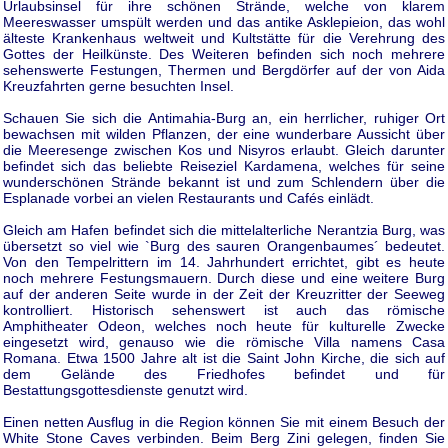
Urlaubsinsel für ihre schönen Strände, welche von klarem
Meereswasser umspült werden und das antike Asklepieion, das wohl
älteste Krankenhaus weltweit und Kultstätte für die Verehrung des
Gottes der Heilkünste. Des Weiteren befinden sich noch mehrere
sehenswerte Festungen, Thermen und Bergdörfer auf der von Aida
Kreuzfahrten gerne besuchten Insel.
Schauen Sie sich die Antimahia-Burg an, ein herrlicher, ruhiger Ort
bewachsen mit wilden Pflanzen, der eine wunderbare Aussicht über
die Meeresenge zwischen Kos und Nisyros erlaubt. Gleich darunter
befindet sich das beliebte Reiseziel Kardamena, welches für seine
wunderschönen Strände bekannt ist und zum Schlendern über die
Esplanade vorbei an vielen Restaurants und Cafés einlädt.
Gleich am Hafen befindet sich die mittelalterliche Nerantzia Burg, was
übersetzt so viel wie `Burg des sauren Orangenbaumes´ bedeutet.
Von den Tempelrittern im 14. Jahrhundert errichtet, gibt es heute
noch mehrere Festungsmauern. Durch diese und eine weitere Burg
auf der anderen Seite wurde in der Zeit der Kreuzritter der Seeweg
kontrolliert. Historisch sehenswert ist auch das römische
Amphitheater Odeon, welches noch heute für kulturelle Zwecke
eingesetzt wird, genauso wie die römische Villa namens Casa
Romana. Etwa 1500 Jahre alt ist die Saint John Kirche, die sich auf
dem Gelände des Friedhofes befindet und für
Bestattungsgottesdienste genutzt wird.
Einen netten Ausflug in die Region können Sie mit einem Besuch der
White Stone Caves verbinden. Beim Berg Zini gelegen, finden Sie