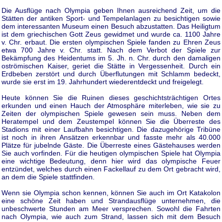
Die Ausflüge nach Olympia geben Ihnen ausreichend Zeit, um die
Stätten der antiken Sport- und Tempelanlagen zu besichtigen sowie
dem interessanten Museum einen Besuch abzustatten. Das Heiligtum
ist dem griechischen Gott Zeus gewidmet und wurde ca. 1100 Jahre
v. Chr. erbaut. Die ersten olympischen Spiele fanden zu Ehren Zeus
etwa 700 Jahre v. Chr. statt. Nach dem Verbot der Spiele zur
Bekämpfung des Heidentums im 5. Jh. n. Chr. durch den damaligen
oströmischen Kaiser, geriet die Stätte in Vergessenheit. Durch ein
Erdbeben zerstört und durch Überflutungen mit Schlamm bedeckt,
wurde sie erst im 19. Jahrhundert wiederentdeckt und freigelegt.
Heute können Sie die Ruinen dieses geschichtsträchtigen Ortes
erkunden und einen Hauch der Atmosphäre miterleben, wie sie zu
Zeiten der olympischen Spiele gewesen sein muss. Neben dem
Heratempel und dem Zeustempel können Sie die Überreste des
Stadions mit einer Laufbahn besichtigen. Die dazugehörige Tribüne
ist noch in ihren Ansätzen erkennbar und fasste mehr als 40.000
Plätze für jubelnde Gäste. Die Überreste eines Gästehauses werden
Sie auch vorfinden. Für die heutigen olympischen Spiele hat Olympia
eine wichtige Bedeutung, denn hier wird das olympische Feuer
entzündet, welches durch einen Fackellauf zu dem Ort gebracht wird,
an dem die Spiele stattfinden.
Wenn sie Olympia schon kennen, können Sie auch im Ort Katakolon
eine schöne Zeit haben und Strandausflüge unternehmen, die
unbeschwerte Stunden am Meer versprechen. Sowohl die Fahrten
nach Olympia, wie auch zum Strand, lassen sich mit dem Besuch