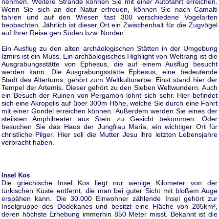
nehmen. Weitere Strände können Sie mit einer Autofahrt erreichen.
Wenn Sie sich an der Natur erfreuen, können Sie nach Camalti
fahren und auf den Wiesen fast 300 verschiedene Vogelarten
beobachten. Jährlich ist dieser Ort ein Zwischenhalt für die Zugvögel
auf Ihrer Reise gen Süden bzw. Norden.
Ein Ausflug zu den alten archäologischen Stätten in der Umgebung
Izmirs ist ein Muss. Ein archäologisches Highlight von Weltrang ist die
Ausgrabungsstätte von Ephesus, die auf einem Ausflug besucht
werden kann. Die Ausgrabungsstätte Ephesus, eine bedeutende
Stadt des Altertums, gehört zum Weltkulturerbe. Einst stand hier der
Tempel der Artemis. Dieser gehört zu den Sieben Weltwundern. Auch
ein Besuch der Ruinen von Pergamon lohnt sich sehr. Hier befindet
sich eine Akropolis auf über 300m Höhe, welche Sie durch eine Fahrt
mit einer Gondel erreichen können. Außerdem werden Sie eines der
steilsten Amphiheater aus Stein zu Gesicht bekommen. Oder
besuchen Sie das Haus der Jungfrau Maria, ein wichtiger Ort für
christliche Pilger. Hier soll die Mutter Jesu ihre letzten Lebensjahre
verbracht haben.
Insel Kos
Die griechische Insel Kos liegt nur wenige Kilometer von der
türkischen Küste entfernt, die man bei guter Sicht mit bloßem Auge
erspähen kann. Die 30.000 Einwohner zählende Insel gehört zur
Inselgruppe des Dodekanes und besitzt eine Fläche von 285km²,
deren höchste Erhebung immerhin 850 Meter misst. Bekannt ist die