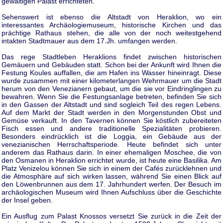
gewaltigen Palast errichteten.
Sehenswert ist ebenso die Altstadt von Heraklion, wo ein
interessantes Archäologiemuseum, historische Kirchen und das
prächtige Rathaus stehen, die alle von der noch weitestgehend
intakten Stadtmauer aus dem 17.Jh. umfangen werden.
Das rege Stadtleben Heraklions findet zwischen historischen
Gemäuern und Gebäuden statt. Schon bei der Ankunft wird Ihnen die
Festung Koules auffallen, die am Hafen ins Wasser hineinragt. Diese
wurde zusammen mit einer kilometerlangen Wehrmauer um die Stadt
herum von den Venezianern gebaut, um die sie vor Eindringlingen zu
bewahren. Wenn Sie die Festungsanlage betreten, befinden Sie sich
in den Gassen der Altstadt und sind sogleich Teil des regen Lebens.
Auf dem Markt der Stadt werden in den Morgenstunden Obst und
Gemüse verkauft. In den Tavernen können Sie köstlich zubereiteten
Fisch essen und andere traditionelle Spezialitäten probieren.
Besonders eindrücklich ist die Loggia, ein Gebäude aus der
venezianischen Herrschaftsperiode. Heute befindet sich unter
anderem das Rathaus darin. In einer ehemaligen Moschee, die von
den Osmanen in Heraklion errichtet wurde, ist heute eine Basilika. Am
Platz Venizelou können Sie sich in einem der Cafés zurücklehnen und
die Atmosphäre auf sich wirken lassen, während Sie einen Blick auf
den Löwenbrunnen aus dem 17. Jahrhundert werfen. Der Besuch im
archäologischen Museum wird Ihnen Aufschluss über die Geschichte
der Insel geben.
Ein Ausflug zum Palast Knossos versetzt Sie zurück in die Zeit der