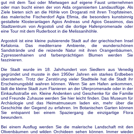
gut mit dem Taxi oder Mietwagen auf eigene Faust unternehmen
oder man bucht einen der von Aida organisierten Landausflüge. Als
Ziele bieten sich an die Höhle von Drogarati mit ihren Tropfsteinen,
das malerische Fischerdorf Agia Efimia, die besonders kunstsinnig
gestaltete Klosteranlagen Agios Andreas und Agios Geasimos, das
Stadtzentrum von Argostoli und die dortige Hafenpromenade oder
eine Tour mit dem Ruderboot in die Melissanihöhle.
Argostoli ist eine kleine pulsierende Stadt auf der griechischen Insel
Kefalonia. Das mediterrane Ambiente, die wunderschönen
Sandstrände und die reizende Natur mit ihren Orangenbäumen,
Zypressenhainen und farbenprächtigen Blumen werden Sie
faszinieren.
Die Stadt wurde im 18. Jahrhundert von Siedlern aus Venedig
gegründet und musste in den 1950er Jahren ein starkes Erdbeben
überstehen. Trotz der Zerstörung vieler Stadtteile hat die Stadt ihr
Erscheinungsbild wahren können. Wenn Sie am Hafen ankommen,
lädt die kleine Stadt zum Flanieren an der Uferpromenade oder in der
Einkaufsstraße ein. Kleine Andenken und Geschenke für die Familie
und Freunde Zuhause werden Sie hier leicht finden. Das Museum für
Archäologie und das Heimatmuseum laden ein, mehr über die
Geschichte der Gegend zu erfahren. Im Botanischen Garten können
Sie entspannt bei einem Spaziergang die einzigartige Flora
bewundern.
Bei einem Ausflug werden Sie die malerische Landschaft mit den
Olivenbäumen und wilden Orchideen sehen können. Immer wieder