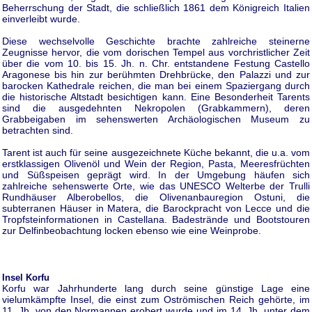
Beherrschung der Stadt, die schließlich 1861 dem Königreich Italien
einverleibt wurde.
Diese wechselvolle Geschichte brachte zahlreiche steinerne
Zeugnisse hervor, die vom dorischen Tempel aus vorchristlicher Zeit
über die vom 10. bis 15. Jh. n. Chr. entstandene Festung Castello
Aragonese bis hin zur berühmten Drehbrücke, den Palazzi und zur
barocken Kathedrale reichen, die man bei einem Spaziergang durch
die historische Altstadt besichtigen kann. Eine Besonderheit Tarents
sind die ausgedehnten Nekropolen (Grabkammern), deren
Grabbeigaben im sehenswerten Archäologischen Museum zu
betrachten sind.
Tarent ist auch für seine ausgezeichnete Küche bekannt, die u.a. vom
erstklassigen Olivenöl und Wein der Region, Pasta, Meeresfrüchten
und Süßspeisen geprägt wird. In der Umgebung häufen sich
zahlreiche sehenswerte Orte, wie das UNESCO Welterbe der Trulli
Rundhäuser Alberobellos, die Olivenanbauregion Ostuni, die
subterranen Häuser in Matera, die Barockpracht von Lecce und die
Tropfsteinformationen in Castellana. Badestrände und Bootstouren
zur Delfinbeobachtung locken ebenso wie eine Weinprobe.
Insel Korfu
Korfu war Jahrhunderte lang durch seine günstige Lage eine
vielumkämpfte Insel, die einst zum Oströmischen Reich gehörte, im
11. Jh. von den Normannen erobert wurde und im 14. Jh. unter dem