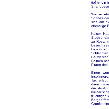
tief hinein
Strandbesu
Wer es etw
Sohnes der
sich am Sa
einmalige 
Kaiser Nap
Stadtrundfa
zu Ross, i
Besuch sei
Bewohner 
Schlachten
Bauwerken,
Palmen bes
Fluten des 
Einen wun
Inselinnere
Taxi erleb
dann bis a
die Ausfl
kulinarisch
fruchtigen
Bergdörfer
Granitstein