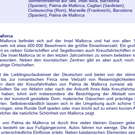
Sonnenfinsternis auf See, Insel Ibiza, Barcelona
(Spanien), Palma de Mallorca, Cagliari (Sardinien),
Civitavecchia (Rom), Marseille (Frankreich), Barcelona
(Spanien), Palma de Mallorca
allorca
allorca befindet sich auf der Insel Mallorca und hat von allen 
nseln mit etwa 400.000 Bewohnern die größte Einwohnerzahl. Ein gro
t es neben Güterschiffen und Segelbooten auch Kreuzfahrtschiffen mö
Die Insel Mallorca ist in den letzten Jahrzehnten zu einem beliebten t
geworden. Neben den touristischen Zentren gibt es aber auch noch
uhige Ortschaften.
st die Lieblingsurlaubsinsel der Deutschen und bietet von der stim
 bis zur romantischen Finca eine Vielzahl von Reisemöglichkeite
en dient der Kreuzfahrthafen von Palma de Mallorca zumeist als 
Sollten Sie vor Abfahrt oder nach der Ankunft ihres Aida Kreuzfahrts
 haben, lohnt sich insbesondere die Besichtigung der Altstadt v
wo der kunstvoll gestaltete Dom, malerische Gässchen und prächtige
rten. Selbstverständlich lassen sich in der Umgebung auch schöne
ringen, eine Runde Golf spielen oder man bricht auf zu einem kurzen 
welcher die natürliche Schönheit von Mallorca zeigt.
dt von Palma de Mallorca ist durch ihre vielen kleinen Gassen geke
ls besteht sie aus Fußgängerzone, Autos fahren nur wenige. Die Arch
t unterschiedliche Einflüsse erlebt. Neben katalanischen Elementen sin