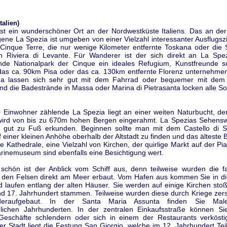
talien)
ist ein wunderschöner Ort an der Nordwestküste Italiens. Das an der 
ene La Spezia ist umgeben von einer Vielzahl interessanter Ausflugszi
 Cinque Terre, die nur wenige Kilometer entfernte Toskana oder die 
hen Riviera di Levante. Für Wanderer ist der sich direkt an La Spez
nde Nationalpark der Cinque ein ideales Refugium, Kunstfreunde so
 das ca. 90km Pisa oder das ca. 130km entfernte Florenz unternehmen
na lassen sich sehr gut mit dem Fahrrad oder bequemer mit dem
nd die Badestrände in Massa oder Marina di Pietrasanta locken alle S
 Einwohner zählende La Spezia liegt an einer weiten Naturbucht, de
wird von bis zu 670m hohen Bergen eingerahmt. La Spezias Sehensw
h gut zu Fuß erkunden. Beginnen sollte man mit dem Castello di S
 einer kleinen Anhöhe oberhalb der Altstadt zu finden und das älteste
Die Kathedrale, eine Vielzahl von Kirchen, der quirlige Markt auf der P
rinemuseum sind ebenfalls eine Besichtigung wert.
schön ist der Anblick vom Schiff aus, denn teilweise wurden die f
 den Felsen direkt am Meer erbaut. Vom Hafen aus kommen Sie in d
 laufen entlang der alten Häuser. Sie werden auf einige Kirchen stoß
d 17. Jahrhundert stammen. Teilweise wurden diese durch Kriege zerst
deraufgebaut. In der Santa Maria Assunta finden Sie Male
dlichen Jahrhunderten. In der zentralen Einkaufsstraße können Si
Geschäfte schlendern oder sich in einem der Restaurants verkösti
r Stadt liegt die Festung San Giorgio, welche im 12. Jahrhundert Tei