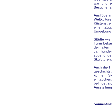
war und se
Besucher zu
Ausflüge i
Weltkultu
Küstenstr
einen Zug,
Umgebung 
Städte wie 
Turm bekan
der alten
Jahrhunder
zugehörige
Skulpturen,
Auch die H
geschichtst
können Sie
eintauchen
befindet s
Ausstellun
Sonnenfinst