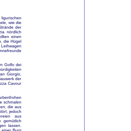
ligurischen
ele, wie die
Strände der
ia nördlich
llten einen
, die Hügel
 Leihwagen
onnefreunde
m Golfo dei
ürdigkeiten
an Giorgio,
 Bauwerk der
iazza Cavour
arbenfrohen
ie schmalen
en, die aus
ört, jedoch
reien aus
e gemütlich
gen lassen.
l einer Burg