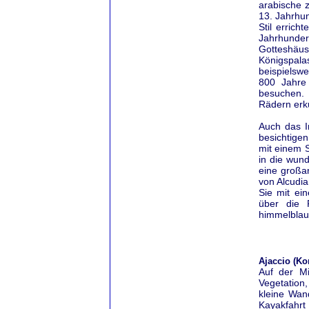
arabische 
13. Jahrhun
Stil erric
Jahrhunder
Gotteshäus
Königspala
beispielsw
800 Jahre
besuchen.
Rädern erk
Auch das I
besichtigen
mit einem 
in die wun
eine großar
von Alcudi
Sie mit ei
über die 
himmelblau
Ajaccio (Ko
Auf der Mi
Vegetation,
kleine Wan
Kayakfahrt 