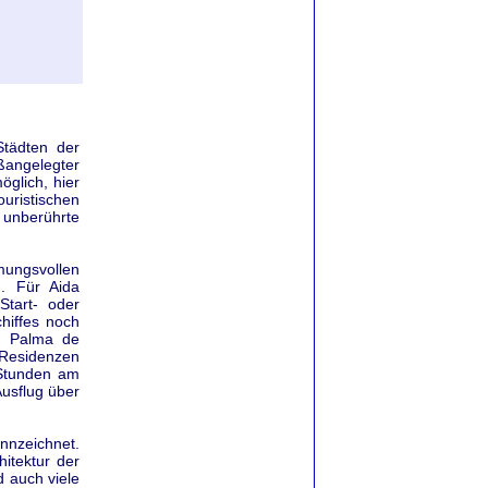
Städten der
ßangelegter
glich, hier
ouristischen
 unberührte
mungsvollen
n. Für Aida
Start- oder
chiffes noch
on Palma de
 Residenzen
 Stunden am
Ausflug über
nnzeichnet.
itektur der
d auch viele