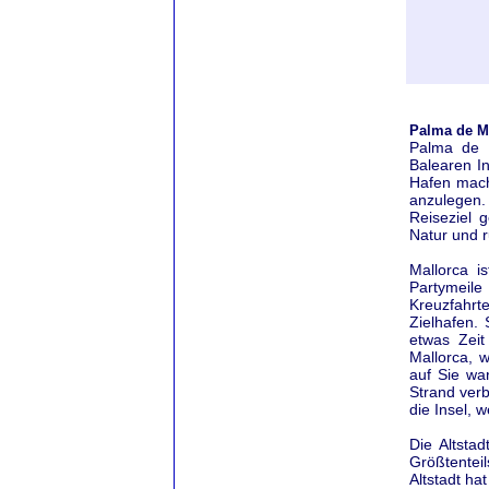
Palma de M
Palma de M
Balearen I
Hafen mach
anzulegen. 
Reiseziel 
Natur und r
Mallorca i
Partymeile
Kreuzfahrt
Zielhafen. 
etwas Zeit
Mallorca, 
auf Sie wa
Strand verb
die Insel, 
Die Altsta
Größtentei
Altstadt ha