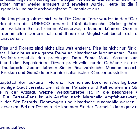
ither immer wieder erneuert und erweitert wurde. Heute ist die 
gänglich und stellt archäologische Fundstücke aus.
n die Umgebung lohnen sich sehr. Die Cinque Terre wurden in den 90e
rerbe durch die UNESCO ernannt. Fünf italienische Dörfer gehö
eifen, welchen Sie auf einem Wanderweg erkunden können. Oder 
 der in allen Dörfern hält und Ihnen die Möglichkeit bietet, sich di
anzusehen.
Pisa und Florenz sind nicht allzu weit entfernt. Pisa ist nicht nur für 
nt. Hier gibt es eine ganze Reihe an historischen Monumenten. Besu
 Seefahrerrepublik den prächtigen Dom Santa Maria Assunta a
t und das Baptisterium. Dieses prachtvolle runde Gebäude ist 
 Taufkapelle. Zudem können Sie in Pisa zahlreiche Museen besuc
 Fresken und Gemälde bekannter italienischer Künstler ausstellen.
auptstadt der Toskana – Florenz – können Sie bei einem Ausflug besic
rächtige Stadt versetzt Sie mit ihren Palästen und Kathedralen ins S
 in der Altstadt, welche Weltkulturerbe ist, in die besondere
. Für Ferrari-Fans ist ein Ausflug nach Maranello empfehlenswert
ich der Sitz Ferraris. Rennwägen und historische Automobile werden S
g erwarten. Bei der Rennstrecke kommen Sie der Formel-1 dann ganz 
ernis auf See