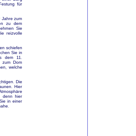
Festung für
r Jahre zum
ren zu dem
nehmen Sie
e reizvolle
den schiefen
chen Sie in
us dem 11.
die zum Dom
hen, welche
htigen. Die
taunen. Hier
 Atmosphäre
, denn hier
ie in einer
nahe.