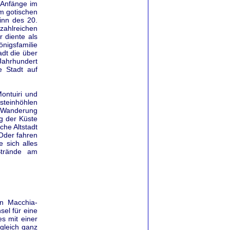
 Anfänge im
im gotischen
inn des 20.
zahlreichen
 diente als
nigsfamilie
dt die über
ahrhundert
 Stadt auf
ontuiri und
fsteinhöhlen
r Wanderung
g der Küste
che Altstadt
Oder fahren
 sich alles
Strände am
en Macchia-
sel für eine
s mit einer
 gleich ganz