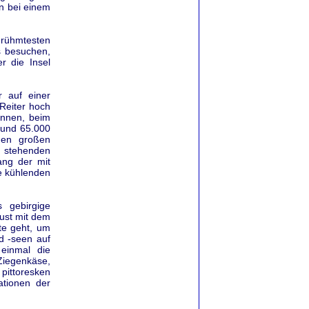
en bei einem
erühmtesten
s besuchen,
r die Insel
r auf einer
 Reiter hoch
unnen, beim
rund 65.000
nen großen
g stehenden
ang der mit
e kühlenden
 gebirgige
aust mit dem
te geht, um
d -seen auf
einmal die
 Ziegenkäse,
pittoresken
ationen der