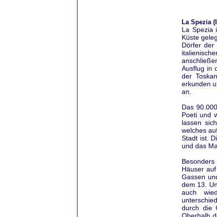
La Spezia (I
La Spezia 
Küste geleg
Dörfer der
italienisc
anschließe
Ausflug in
der Toska
erkunden u
an.
Das 90.000
Poeti und 
lassen sic
welches auf
Stadt ist. 
und das Ma
Besonders 
Häuser auf
Gassen und
dem 13. Un
auch wie
unterschie
durch die 
Oberhalb de