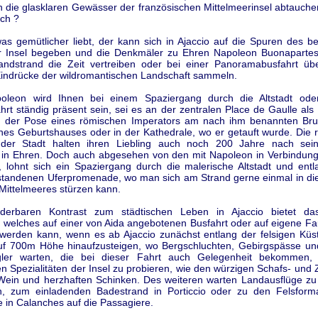
 in die glasklaren Gewässer der französischen Mittelmeerinsel abtauch
ch ?
as gemütlicher liebt, der kann sich in Ajaccio auf die Spuren des b
 Insel begeben und die Denkmäler zu Ehren Napoleon Buonaparte
ndstrand die Zeit vertreiben oder bei einer Panoramabusfahrt übe
Eindrücke der wildromantischen Landschaft sammeln.
oleon wird Ihnen bei einem Spaziergang durch die Altstadt ode
hrt ständig präsent sein, sei es an der zentralen Place de Gaulle als
n der Pose eines römischen Imperators am nach ihm benannten Br
nes Geburtshauses oder in der Kathedrale, wo er getauft wurde. Die 
der Stadt halten ihren Liebling auch noch 200 Jahre nach sei
 in Ehren. Doch auch abgesehen von den mit Napoleon in Verbindun
 lohnt sich ein Spaziergang durch die malerische Altstadt und entl
tandenen Uferpromenade, wo man sich am Strand gerne einmal in di
Mittelmeeres stürzen kann.
derbaren Kontrast zum städtischen Leben in Ajaccio bietet das
, welches auf einer von Aida angebotenen Busfahrt oder auf eigene F
t werden kann, wenn es ab Ajaccio zunächst entlang der felsigen Küs
uf 700m Höhe hinaufzusteigen, wo Bergschluchten, Gebirgspässe un
ügler warten, die bei dieser Fahrt auch Gelegenheit bekommen, 
en Spezialitäten der Insel zu probieren, wie den würzigen Schafs- und
 Wein und herzhaften Schinken. Des weiteren warten Landausflüge zu 
n, zum einladenden Badestrand in Porticcio oder zu den Felsform
e in Calanches auf die Passagiere.