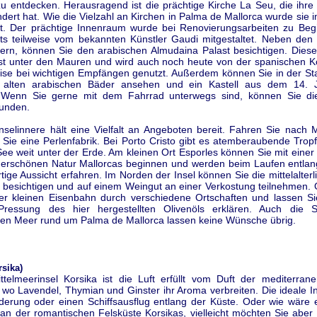
zu entdecken. Herausragend ist die prächtige Kirche La Seu, die ihre
dert hat. Wie die Vielzahl an Kirchen in Palma de Mallorca wurde sie 
htet. Der prächtige Innenraum wurde bei Renovierungsarbeiten zu Beg
ts teilweise vom bekannten Künstler Gaudi mitgestaltet. Neben den 
ern, können Sie den arabischen Almudaina Palast besichtigen. Dieser
st unter den Mauren und wird auch noch heute von der spanischen Kö
eise bei wichtigen Empfängen genutzt. Außerdem können Sie in der Sta
 alten arabischen Bäder ansehen und ein Kastell aus dem 14. J
 Wenn Sie gerne mit dem Fahrrad unterwegs sind, können Sie die
unden.
nselinnere hält eine Vielfalt an Angeboten bereit. Fahren Sie nach M
 Sie eine Perlenfabrik. Bei Porto Cristo gibt es atemberaubende Trop
See weit unter der Erde. Am kleinen Ort Esporles können Sie mit eine
derschönen Natur Mallorcas beginnen und werden beim Laufen entlan
tige Aussicht erfahren. Im Norden der Insel können Sie die mittelalterli
a besichtigen und auf einem Weingut an einer Verkostung teilnehmen. 
ner kleinen Eisenbahn durch verschiedene Ortschaften und lassen Sie
Pressung des hier hergestellten Olivenöls erklären. Auch die 
en Meer rund um Palma de Mallorca lassen keine Wünsche übrig.
rsika)
ttelmeerinsel Korsika ist die Luft erfüllt vom Duft der mediterran
 wo Lavendel, Thymian und Ginster ihr Aroma verbreiten. Die ideale In
derung oder einen Schiffsausflug entlang der Küste. Oder wie wäre e
an der romantischen Felsküste Korsikas, vielleicht möchten Sie aber