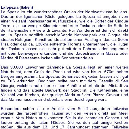
La Spezia (Italien)
La Spezia ist ein wunderschöner Ort an der Nordwestküste Italiens.
Das an der ligurischen Küste gelegene La Spezia ist umgeben von
einer Vielzahl interessanter Ausflugsziele, wie die Dörfer der Cinque
Terre, die nur wenige Kilometer entfernte Toskana oder die Strände
der italienischen Riviera di Levante. Für Wanderer ist der sich direkt
an La Spezia nördlich anschließende Nationalpark der Cinque ein
ideales Refugium, Kunstfreunde sollten einen Ausflug in das ca. 90km
Pisa oder das ca. 130km entfernte Florenz unternehmen, die Hügel
der Toskana lassen sich sehr gut mit dem Fahrrad oder bequemer
mit dem Leihwagen erkunden und die Badestrände in Massa oder
Marina di Pietrasanta locken alle Sonnefreunde an.
Das 90.000 Einwohner zählende La Spezia liegt an einer weiten
Naturbucht, dem Golfo dei Poeti und wird von bis zu 670m hohen
Bergen eingerahmt. La Spezias Sehenswürdigkeiten lassen sich gut
zu Fuß erkunden. Beginnen sollte man mit dem Castello di San
Giorgio, welches auf einer kleinen Anhöhe oberhalb der Altstadt zu
finden und das älteste Bauwerk der Stadt ist. Die Kathedrale, eine
Vielzahl von Kirchen, der quirlige Markt auf der Piazza Cavour und
das Marinemuseum sind ebenfalls eine Besichtigung wert.
Besonders schön ist der Anblick vom Schiff aus, denn teilweise
wurden die farbenfrohen Häuser auf den Felsen direkt am Meer
erbaut. Vom Hafen aus kommen Sie in die schmalen Gassen und
laufen entlang der alten Häuser. Sie werden auf einige Kirchen
stoßen, die aus dem 13. Und 17. Jahrhundert stammen. Teilweise