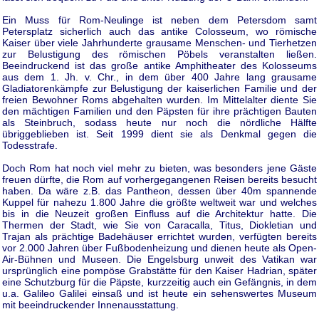
Ein Muss für Rom-Neulinge ist neben dem Petersdom samt
Petersplatz sicherlich auch das antike Colosseum, wo römische
Kaiser über viele Jahrhunderte grausame Menschen- und Tierhetzen
zur Belustigung des römischen Pöbels veranstalten ließen.
Beeindruckend ist das große antike Amphitheater des Kolosseums
aus dem 1. Jh. v. Chr., in dem über 400 Jahre lang grausame
Gladiatorenkämpfe zur Belustigung der kaiserlichen Familie und der
freien Bewohner Roms abgehalten wurden. Im Mittelalter diente Sie
den mächtigen Familien und den Päpsten für ihre prächtigen Bauten
als Steinbruch, sodass heute nur noch die nördliche Hälfte
übriggeblieben ist. Seit 1999 dient sie als Denkmal gegen die
Todesstrafe.
Doch Rom hat noch viel mehr zu bieten, was besonders jene Gäste
freuen dürfte, die Rom auf vorhergegangenen Reisen bereits besucht
haben. Da wäre z.B. das Pantheon, dessen über 40m spannende
Kuppel für nahezu 1.800 Jahre die größte weltweit war und welches
bis in die Neuzeit großen Einfluss auf die Architektur hatte. Die
Thermen der Stadt, wie Sie von Caracalla, Titus, Diokletian und
Trajan als prächtige Badehäuser errichtet wurden, verfügten bereits
vor 2.000 Jahren über Fußbodenheizung und dienen heute als Open-
Air-Bühnen und Museen. Die Engelsburg unweit des Vatikan war
ursprünglich eine pompöse Grabstätte für den Kaiser Hadrian, später
eine Schutzburg für die Päpste, kurzzeitig auch ein Gefängnis, in dem
u.a. Galileo Galilei einsaß und ist heute ein sehenswertes Museum
mit beeindruckender Innenausstattung.