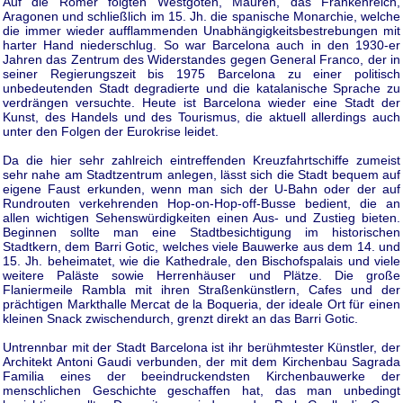
Auf die Römer folgten Westgoten, Mauren, das Frankenreich,
Aragonen und schließlich im 15. Jh. die spanische Monarchie, welche
die immer wieder aufflammenden Unabhängigkeitsbestrebungen mit
harter Hand niederschlug. So war Barcelona auch in den 1930-er
Jahren das Zentrum des Widerstandes gegen General Franco, der in
seiner Regierungszeit bis 1975 Barcelona zu einer politisch
unbedeutenden Stadt degradierte und die katalanische Sprache zu
verdrängen versuchte. Heute ist Barcelona wieder eine Stadt der
Kunst, des Handels und des Tourismus, die aktuell allerdings auch
unter den Folgen der Eurokrise leidet.
Da die hier sehr zahlreich eintreffenden Kreuzfahrtschiffe zumeist
sehr nahe am Stadtzentrum anlegen, lässt sich die Stadt bequem auf
eigene Faust erkunden, wenn man sich der U-Bahn oder der auf
Rundrouten verkehrenden Hop-on-Hop-off-Busse bedient, die an
allen wichtigen Sehenswürdigkeiten einen Aus- und Zustieg bieten.
Beginnen sollte man eine Stadtbesichtigung im historischen
Stadtkern, dem Barri Gotic, welches viele Bauwerke aus dem 14. und
15. Jh. beheimatet, wie die Kathedrale, den Bischofspalais und viele
weitere Paläste sowie Herrenhäuser und Plätze. Die große
Flaniermeile Rambla mit ihren Straßenkünstlern, Cafes und der
prächtigen Markthalle Mercat de la Boqueria, der ideale Ort für einen
kleinen Snack zwischendurch, grenzt direkt an das Barri Gotic.
Untrennbar mit der Stadt Barcelona ist ihr berühmtester Künstler, der
Architekt Antoni Gaudi verbunden, der mit dem Kirchenbau Sagrada
Familia eines der beeindruckendsten Kirchenbauwerke der
menschlichen Geschichte geschaffen hat, das man unbedingt