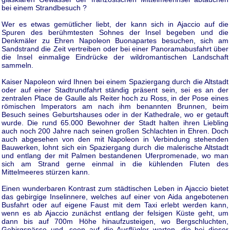
bei einem Strandbesuch ?
Wer es etwas gemütlicher liebt, der kann sich in Ajaccio auf die
Spuren des berühmtesten Sohnes der Insel begeben und die
Denkmäler zu Ehren Napoleon Buonapartes besuchen, sich am
Sandstrand die Zeit vertreiben oder bei einer Panoramabusfahrt über
die Insel einmalige Eindrücke der wildromantischen Landschaft
sammeln.
Kaiser Napoleon wird Ihnen bei einem Spaziergang durch die Altstadt
oder auf einer Stadtrundfahrt ständig präsent sein, sei es an der
zentralen Place de Gaulle als Reiter hoch zu Ross, in der Pose eines
römischen Imperators am nach ihm benannten Brunnen, beim
Besuch seines Geburtshauses oder in der Kathedrale, wo er getauft
wurde. Die rund 65.000 Bewohner der Stadt halten ihren Liebling
auch noch 200 Jahre nach seinen großen Schlachten in Ehren. Doch
auch abgesehen von den mit Napoleon in Verbindung stehenden
Bauwerken, lohnt sich ein Spaziergang durch die malerische Altstadt
und entlang der mit Palmen bestandenen Uferpromenade, wo man
sich am Strand gerne einmal in die kühlenden Fluten des
Mittelmeeres stürzen kann.
Einen wunderbaren Kontrast zum städtischen Leben in Ajaccio bietet
das gebirgige Inselinnere, welches auf einer von Aida angebotenen
Busfahrt oder auf eigene Faust mit dem Taxi erlebt werden kann,
wenn es ab Ajaccio zunächst entlang der felsigen Küste geht, um
dann bis auf 700m Höhe hinaufzusteigen, wo Bergschluchten,
Gebirgspässe und -seen auf die Ausflügler warten, die bei dieser