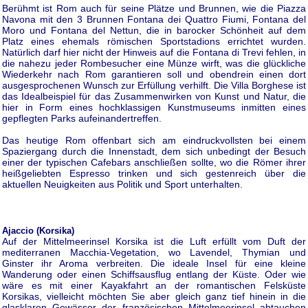
Berühmt ist Rom auch für seine Plätze und Brunnen, wie die Piazza
Navona mit den 3 Brunnen Fontana dei Quattro Fiumi, Fontana del
Moro und Fontana del Nettun, die in barocker Schönheit auf dem
Platz eines ehemals römischen Sportstadions errichtet wurden.
Natürlich darf hier nicht der Hinweis auf die Fontana di Trevi fehlen, in
die nahezu jeder Rombesucher eine Münze wirft, was die glückliche
Wiederkehr nach Rom garantieren soll und obendrein einen dort
ausgesprochenen Wunsch zur Erfüllung verhilft. Die Villa Borghese ist
das Idealbeispiel für das Zusammenwirken von Kunst und Natur, die
hier in Form eines hochklassigen Kunstmuseums inmitten eines
gepflegten Parks aufeinandertreffen.
Das heutige Rom offenbart sich am eindruckvollsten bei einem
Spaziergang durch die Innenstadt, dem sich unbedingt der Besuch
einer der typischen Cafebars anschließen sollte, wo die Römer ihrer
heißgeliebten Espresso trinken und sich gestenreich über die
aktuellen Neuigkeiten aus Politik und Sport unterhalten.
Ajaccio (Korsika)
Auf der Mittelmeerinsel Korsika ist die Luft erfüllt vom Duft der
mediterranen Macchia-Vegetation, wo Lavendel, Thymian und
Ginster ihr Aroma verbreiten. Die ideale Insel für eine kleine
Wanderung oder einen Schiffsausflug entlang der Küste. Oder wie
wäre es mit einer Kayakfahrt an der romantischen Felsküste
Korsikas, vielleicht möchten Sie aber gleich ganz tief hinein in die
glasklaren Gewässer der französischen Mittelmeerinsel abtauchen