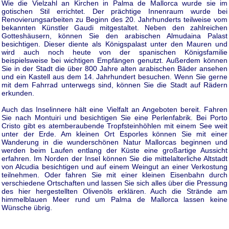
Wie die Vielzahl an Kirchen in Palma de Mallorca wurde sie im
gotischen Stil errichtet. Der prächtige Innenraum wurde bei
Renovierungsarbeiten zu Beginn des 20. Jahrhunderts teilweise vom
bekannten Künstler Gaudi mitgestaltet. Neben den zahlreichen
Gotteshäusern, können Sie den arabischen Almudaina Palast
besichtigen. Dieser diente als Königspalast unter den Mauren und
wird auch noch heute von der spanischen Königsfamilie
beispielsweise bei wichtigen Empfängen genutzt. Außerdem können
Sie in der Stadt die über 800 Jahre alten arabischen Bäder ansehen
und ein Kastell aus dem 14. Jahrhundert besuchen. Wenn Sie gerne
mit dem Fahrrad unterwegs sind, können Sie die Stadt auf Rädern
erkunden.
Auch das Inselinnere hält eine Vielfalt an Angeboten bereit. Fahren
Sie nach Montuiri und besichtigen Sie eine Perlenfabrik. Bei Porto
Cristo gibt es atemberaubende Tropfsteinhöhlen mit einem See weit
unter der Erde. Am kleinen Ort Esporles können Sie mit einer
Wanderung in die wunderschönen Natur Mallorcas beginnen und
werden beim Laufen entlang der Küste eine großartige Aussicht
erfahren. Im Norden der Insel können Sie die mittelalterliche Altstadt
von Alcudia besichtigen und auf einem Weingut an einer Verkostung
teilnehmen. Oder fahren Sie mit einer kleinen Eisenbahn durch
verschiedene Ortschaften und lassen Sie sich alles über die Pressung
des hier hergestellten Olivenöls erklären. Auch die Strände am
himmelblauen Meer rund um Palma de Mallorca lassen keine
Wünsche übrig.