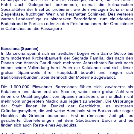
Fahrt auch Gelegenheit bekommen, einmal die kulinarischen
Spezialitäten der Insel zu probieren, wie den würzigen Schafs- und
Ziegenkäse, fruchtigen Wein und herzhaften Schinken. Des weiteren
warten Landausflüge zu pittoresken Bergdörfern, zum einladenden
Badestrand in Porticcio oder zu den Felsformationen der Granitsteine
in Calanches auf die Passagiere.
Barcelona (Spanien)
In Barcelona spannt sich ein zeitlicher Bogen vom Barrio Gotico bis
zum modernen Kirchenbauwerk der Sagrada Familia, das nach den
Plänen von Antonio Gaudi nach mehreren Jahrzehnten Bauzeit noch
immer seiner Vollendung harrt. Auch die Katalanen sind sich dieser
großen Spannweite ihrer Hauptstadt bewußt und zeigen sich
traditionsverbunden, aber dennoch der Moderne zugewandt.
Die 1.600.000 Einwohner Barcelonas fühlen sich zuvörderst als
Katalanen und dann erst als Spanier, wobei eine große Zahl von
ihnen die Unabhängigkeit von Spanien anstreben, um endlich nicht
mehr vom ungeliebten Madrid aus regiert zu werden. Die Ursprünge
der Stadt liegen im Dunkel der Geschichte, es existieren
Gründungsmythen, die wahlweise Hannibals Vater Barkas oder sogar
Herakles als Gründer benennen. Erst in römischer Zeit gibt es
gesicherte Überlieferungen mit dem Stadtnamen Barcino und es
finden sich auch Reste eines Aquädukts.