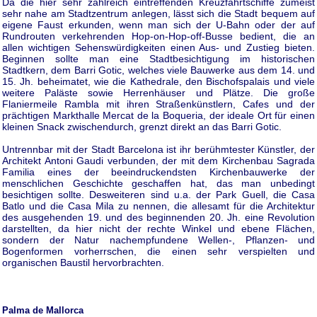
Da die hier sehr zahlreich eintreffenden Kreuzfahrtschiffe zumeist
sehr nahe am Stadtzentrum anlegen, lässt sich die Stadt bequem auf
eigene Faust erkunden, wenn man sich der U-Bahn oder der auf
Rundrouten verkehrenden Hop-on-Hop-off-Busse bedient, die an
allen wichtigen Sehenswürdigkeiten einen Aus- und Zustieg bieten.
Beginnen sollte man eine Stadtbesichtigung im historischen
Stadtkern, dem Barri Gotic, welches viele Bauwerke aus dem 14. und
15. Jh. beheimatet, wie die Kathedrale, den Bischofspalais und viele
weitere Paläste sowie Herrenhäuser und Plätze. Die große
Flaniermeile Rambla mit ihren Straßenkünstlern, Cafes und der
prächtigen Markthalle Mercat de la Boqueria, der ideale Ort für einen
kleinen Snack zwischendurch, grenzt direkt an das Barri Gotic.
Untrennbar mit der Stadt Barcelona ist ihr berühmtester Künstler, der
Architekt Antoni Gaudi verbunden, der mit dem Kirchenbau Sagrada
Familia eines der beeindruckendsten Kirchenbauwerke der
menschlichen Geschichte geschaffen hat, das man unbedingt
besichtigen sollte. Desweiteren sind u.a. der Park Guell, die Casa
Batlo und die Casa Mila zu nennen, die allesamt für die Architektur
des ausgehenden 19. und des beginnenden 20. Jh. eine Revolution
darstellten, da hier nicht der rechte Winkel und ebene Flächen,
sondern der Natur nachempfundene Wellen-, Pflanzen- und
Bogenformen vorherrschen, die einen sehr verspielten und
organischen Baustil hervorbrachten.
Palma de Mallorca