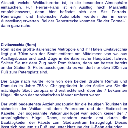
Altstadt, welche Weltkulturerbe ist, in die besondere Atmosphäre
eintauchen. Für Ferrari-Fans ist ein Ausflug nach Maranello
empfehlenswert, denn hier befindet sich der Sitz Ferraris.
Rennwägen und historische Automobile werden Sie in einer
Ausstellung erwarten. Bei der Rennstrecke kommen Sie der Formel-1
dann ganz nahe.
Civitavecchia (Rom)
Rom ist die größte italienische Metropole und ihr Hafen Civitavecchia
liegt gut 70km von der Stadt entfernt am Mittelmeer, von wo aus
Ausflugsbusse und auch Züge in die italienische Hauptstadt fahren.
Sollten Sie mit dem Zug nach Rom fahren, dann am besten bereits
an der Station S. Pietro aussteigen, da es von dort nur etwa 300m zu
Fuß zum Petersplatz sind.
Der Sage nach wurde Rom von den beiden Brüdern Remus und
Romulus im Jahre 753 v. Chr gegründet. In der Antike war Sie die
mächtigste Stadt Europas und erstreckte sich über die 7 bekannten
Hügel, die von der servianischen Mauer umfasst waren.
Der wohl bedeutenste Anziehungspunkt für die heutigen Touristen ist
sicherlich der Vatikan mit dem Petersdom und der Sixtinischen
Kapelle. Der sogenannte Vaticanus-Hügel war jedoch keiner der 7
ursprünglichen Hügel Roms, sondern wurde erst durch die
Bautätigkeiten der Päpste zum Stadtzentrum hinzugefügt. Dieses
lässt sich bequem zu Fuß und unter Nutzung der U-Bahn erkunden.