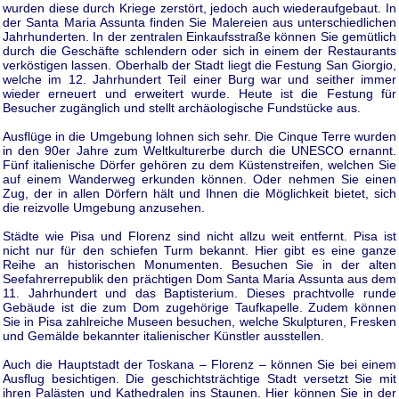
wurden diese durch Kriege zerstört, jedoch auch wiederaufgebaut. In
der Santa Maria Assunta finden Sie Malereien aus unterschiedlichen
Jahrhunderten. In der zentralen Einkaufsstraße können Sie gemütlich
durch die Geschäfte schlendern oder sich in einem der Restaurants
verköstigen lassen. Oberhalb der Stadt liegt die Festung San Giorgio,
welche im 12. Jahrhundert Teil einer Burg war und seither immer
wieder erneuert und erweitert wurde. Heute ist die Festung für
Besucher zugänglich und stellt archäologische Fundstücke aus.
Ausflüge in die Umgebung lohnen sich sehr. Die Cinque Terre wurden
in den 90er Jahre zum Weltkulturerbe durch die UNESCO ernannt.
Fünf italienische Dörfer gehören zu dem Küstenstreifen, welchen Sie
auf einem Wanderweg erkunden können. Oder nehmen Sie einen
Zug, der in allen Dörfern hält und Ihnen die Möglichkeit bietet, sich
die reizvolle Umgebung anzusehen.
Städte wie Pisa und Florenz sind nicht allzu weit entfernt. Pisa ist
nicht nur für den schiefen Turm bekannt. Hier gibt es eine ganze
Reihe an historischen Monumenten. Besuchen Sie in der alten
Seefahrerrepublik den prächtigen Dom Santa Maria Assunta aus dem
11. Jahrhundert und das Baptisterium. Dieses prachtvolle runde
Gebäude ist die zum Dom zugehörige Taufkapelle. Zudem können
Sie in Pisa zahlreiche Museen besuchen, welche Skulpturen, Fresken
und Gemälde bekannter italienischer Künstler ausstellen.
Auch die Hauptstadt der Toskana – Florenz – können Sie bei einem
Ausflug besichtigen. Die geschichtsträchtige Stadt versetzt Sie mit
ihren Palästen und Kathedralen ins Staunen. Hier können Sie in der