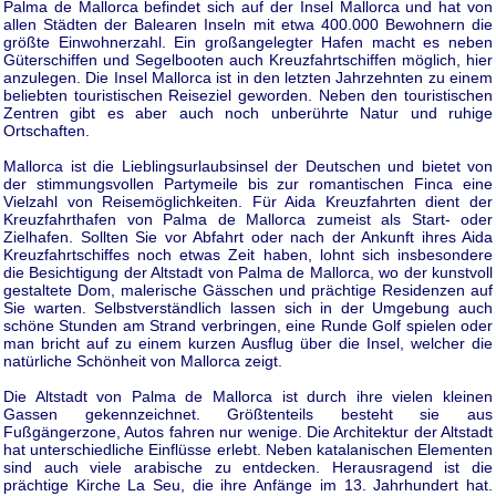
Palma de Mallorca befindet sich auf der Insel Mallorca und hat von
allen Städten der Balearen Inseln mit etwa 400.000 Bewohnern die
größte Einwohnerzahl. Ein großangelegter Hafen macht es neben
Güterschiffen und Segelbooten auch Kreuzfahrtschiffen möglich, hier
anzulegen. Die Insel Mallorca ist in den letzten Jahrzehnten zu einem
beliebten touristischen Reiseziel geworden. Neben den touristischen
Zentren gibt es aber auch noch unberührte Natur und ruhige
Ortschaften.
Mallorca ist die Lieblingsurlaubsinsel der Deutschen und bietet von
der stimmungsvollen Partymeile bis zur romantischen Finca eine
Vielzahl von Reisemöglichkeiten. Für Aida Kreuzfahrten dient der
Kreuzfahrthafen von Palma de Mallorca zumeist als Start- oder
Zielhafen. Sollten Sie vor Abfahrt oder nach der Ankunft ihres Aida
Kreuzfahrtschiffes noch etwas Zeit haben, lohnt sich insbesondere
die Besichtigung der Altstadt von Palma de Mallorca, wo der kunstvoll
gestaltete Dom, malerische Gässchen und prächtige Residenzen auf
Sie warten. Selbstverständlich lassen sich in der Umgebung auch
schöne Stunden am Strand verbringen, eine Runde Golf spielen oder
man bricht auf zu einem kurzen Ausflug über die Insel, welcher die
natürliche Schönheit von Mallorca zeigt.
Die Altstadt von Palma de Mallorca ist durch ihre vielen kleinen
Gassen gekennzeichnet. Größtenteils besteht sie aus
Fußgängerzone, Autos fahren nur wenige. Die Architektur der Altstadt
hat unterschiedliche Einflüsse erlebt. Neben katalanischen Elementen
sind auch viele arabische zu entdecken. Herausragend ist die
prächtige Kirche La Seu, die ihre Anfänge im 13. Jahrhundert hat.