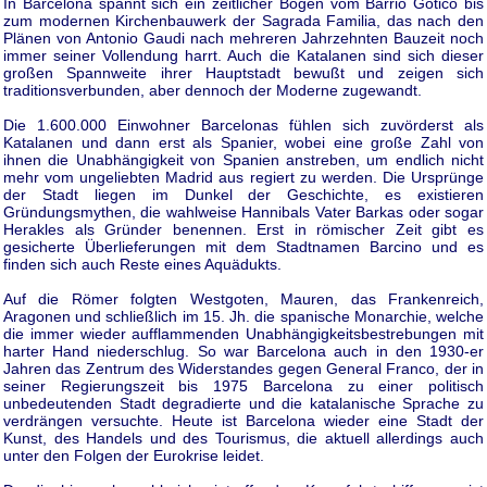
In Barcelona spannt sich ein zeitlicher Bogen vom Barrio Gotico bis
zum modernen Kirchenbauwerk der Sagrada Familia, das nach den
Plänen von Antonio Gaudi nach mehreren Jahrzehnten Bauzeit noch
immer seiner Vollendung harrt. Auch die Katalanen sind sich dieser
großen Spannweite ihrer Hauptstadt bewußt und zeigen sich
traditionsverbunden, aber dennoch der Moderne zugewandt.
Die 1.600.000 Einwohner Barcelonas fühlen sich zuvörderst als
Katalanen und dann erst als Spanier, wobei eine große Zahl von
ihnen die Unabhängigkeit von Spanien anstreben, um endlich nicht
mehr vom ungeliebten Madrid aus regiert zu werden. Die Ursprünge
der Stadt liegen im Dunkel der Geschichte, es existieren
Gründungsmythen, die wahlweise Hannibals Vater Barkas oder sogar
Herakles als Gründer benennen. Erst in römischer Zeit gibt es
gesicherte Überlieferungen mit dem Stadtnamen Barcino und es
finden sich auch Reste eines Aquädukts.
Auf die Römer folgten Westgoten, Mauren, das Frankenreich,
Aragonen und schließlich im 15. Jh. die spanische Monarchie, welche
die immer wieder aufflammenden Unabhängigkeitsbestrebungen mit
harter Hand niederschlug. So war Barcelona auch in den 1930-er
Jahren das Zentrum des Widerstandes gegen General Franco, der in
seiner Regierungszeit bis 1975 Barcelona zu einer politisch
unbedeutenden Stadt degradierte und die katalanische Sprache zu
verdrängen versuchte. Heute ist Barcelona wieder eine Stadt der
Kunst, des Handels und des Tourismus, die aktuell allerdings auch
unter den Folgen der Eurokrise leidet.