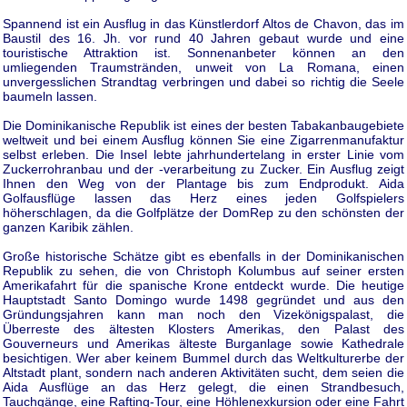
Spannend ist ein Ausflug in das Künstlerdorf Altos de Chavon, das im
Baustil des 16. Jh. vor rund 40 Jahren gebaut wurde und eine
touristische Attraktion ist. Sonnenanbeter können an den
umliegenden Traumstränden, unweit von La Romana, einen
unvergesslichen Strandtag verbringen und dabei so richtig die Seele
baumeln lassen.
Die Dominikanische Republik ist eines der besten Tabakanbaugebiete
weltweit und bei einem Ausflug können Sie eine Zigarrenmanufaktur
selbst erleben. Die Insel lebte jahrhundertelang in erster Linie vom
Zuckerrohranbau und der -verarbeitung zu Zucker. Ein Ausflug zeigt
Ihnen den Weg von der Plantage bis zum Endprodukt. Aida
Golfausflüge lassen das Herz eines jeden Golfspielers
höherschlagen, da die Golfplätze der DomRep zu den schönsten der
ganzen Karibik zählen.
Große historische Schätze gibt es ebenfalls in der Dominikanischen
Republik zu sehen, die von Christoph Kolumbus auf seiner ersten
Amerikafahrt für die spanische Krone entdeckt wurde. Die heutige
Hauptstadt Santo Domingo wurde 1498 gegründet und aus den
Gründungsjahren kann man noch den Vizekönigspalast, die
Überreste des ältesten Klosters Amerikas, den Palast des
Gouverneurs und Amerikas älteste Burganlage sowie Kathedrale
besichtigen. Wer aber keinem Bummel durch das Weltkulturerbe der
Altstadt plant, sondern nach anderen Aktivitäten sucht, dem seien die
Aida Ausflüge an das Herz gelegt, die einen Strandbesuch,
Tauchgänge, eine Rafting-Tour, eine Höhlenexkursion oder eine Fahrt