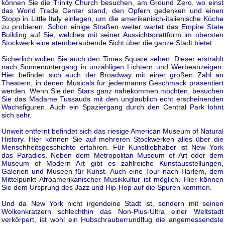
können Sie die Trinity Church besuchen, am Ground Zero, wo einst
das World Trade Center stand, den Opfern gedenken und einen
Stopp in Little Italy einlegen, um die amerikanisch-italienische Küche
zu probieren. Schon einige Straßen weiter wartet das Empire State
Building auf Sie, welches mit seiner Aussichtsplattform im obersten
Stockwerk eine atemberaubende Sicht über die ganze Stadt bietet.
Sicherlich wollen Sie auch den Times Square sehen. Dieser erstrahlt
nach Sonnenuntergang in unzähligen Lichtern und Werbeanzeigen.
Hier befindet sich auch der Broadway mit einer großen Zahl an
Theatern, in denen Musicals für jedermanns Geschmack präsentiert
werden. Wenn Sie den Stars ganz nahekommen möchten, besuchen
Sie das Madame Tussauds mit den unglaublich echt erscheinenden
Wachsfiguren. Auch ein Spaziergang durch den Central Park lohnt
sich sehr.
Unweit entfernt befindet sich das riesige American Museum of Natural
History. Hier können Sie auf mehreren Stockwerken alles über die
Menschheitsgeschichte erfahren. Für Kunstliebhaber ist New York
das Paradies. Neben dem Metropolitan Museum of Art oder dem
Museum of Modern Art gibt es zahlreiche Kunstausstellungen,
Galerien und Museen für Kunst. Auch eine Tour nach Harlem, dem
Mittelpunkt Afroamerikanischer Musikkultur ist möglich. Hier können
Sie dem Ursprung des Jazz und Hip-Hop auf die Spuren kommen.
Und da New York nicht irgendeine Stadt ist, sondern mit seinen
Wolkenkratzern schlechthin das Non-Plus-Ultra einer Weltstadt
verkörpert, ist wohl ein Hubschrauberrundflug die angemessendste