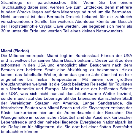
Strandliege ein paradiesisches Bild. Wenn Sie bei einem
Tauchausflug dabei sind, werden Sie zum Entdecker, denn mehrere
hundert Wracks liegen auf dem Meeresgrund rund um die Bermudas.
Nicht umsonst ist das Bermuda-Dreieck bekannt für die zahlreich
verschwundenen Schiffe. Ein weiteres Abenteuer könnte ein Besuch
der Tropfsteinhöhle Crystal Cave werden. Sie begeben sich mehr als
30 m unter die Erde und werden Teil eines kleinen Naturwunders.
Miami (Florida)
Die Millionenmetropole Miami liegt im Bundesstaat Florida der USA
und ist weltweit für seinen Miami Beach bekannt. Dieser zählt zu den
schönsten in den USA und ermöglicht allen Besuchern nach dem
Besuch der belebten Stadt eine Abkühlung zu bekommen. Hinzu
kommt das fabelhafte Wetter, denn das ganze Jahr über hat es hier
angenehme bis heiße Temperaturen. Mit einem der größten
Kreuzfahrthäfen weltweit ist die Stadt beliebtes Reiseziel für Touristen
aus Nordamerika und Europa. Miami ist eine der heißesten Städte
der USA, was sich nicht nur auf das allzeit warme Wetter bezieht,
sondern auch auf das Lebensgefühl der lateinamerikanischsten Stadt
der Vereinigten Staaten von Amerika. Lange Sandstrände, die
historischen Bauten von Miami Beach und die Skyscraper entlang der
Küste konkurrieren hier um die Aufmerksamkeit der Besucher. Die
Wandgemälde im cubanischen Stadtteil sind der Ausdruck karibischer
Lebensfreude und der nahebei liegende Everglades Nationalpark ist
ein Refugium für Alligatoren, die Sie dort bei einer flotten Bootsfahrt
beobachten können.