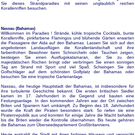
Sie dieses Strandparadies mit seinen unglaublich reichen
Korallenriffen besuchen.
Nassau (Bahamas)
Willkommen im Paradies ! Strände, kühle tropische Cocktails, bunte
Korallenriffe, pinkfarbene Flamingos und blühende Gärten erwarten
die Passagiere der Aida auf den Bahamas. Lassen Sie sich auf den
angebotenen Landausflügen die Korallenlandschaft und ihre
farbenfrohen Bewohner beim Schnorcheln oder Tauchen zeigen,
besteigen Sie einen Ausflugskatamaran, der Sie zu den
majestätischen Rochen bringt oder verbringen Sie einen sonnigen
Tag am Strand mit Sport und viel Spaß. Schwingen Sie den
Golfschläger auf dem schönsten Golfplatz der Bahamas oder
besuchen Sie eine tropische Gartenanlage.
Nassau, die heutige Hauptstadt der Bahamas, ist insbesondere für
ihre turbulente Geschichte bekannt. Die ersten britischen Siedler
kamen im 17. Jahrhundert in die Gegend und bauten eine
Festungsanlage. In den kommenden Jahren war der Ort zwischen
Briten und Spaniern hart umkämpft. Zu Beginn des 18. Jahrhundert
wurde die Kraft der Piraten besonders stark. So riefen sie eine
Piratenrepublik aus und konnten für einige Jahre die Macht behalten
bis die Briten wieder die Kontrolle übernahmen. Bis heute gehören
die Bahamas zum Überseedepartement Großbritanniens.
Heute erstrahlt die Stadt mit ihren farbigen Häusern und versprüht