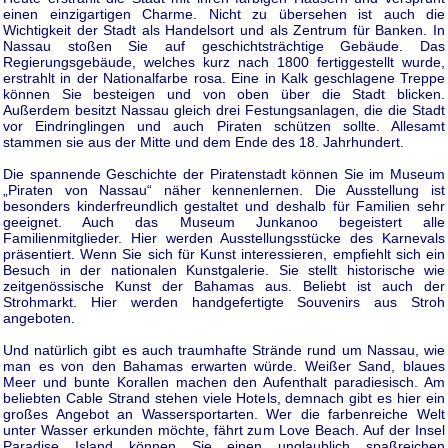
einen einzigartigen Charme. Nicht zu übersehen ist auch die
Wichtigkeit der Stadt als Handelsort und als Zentrum für Banken. In
Nassau stoßen Sie auf geschichtsträchtige Gebäude. Das
Regierungsgebäude, welches kurz nach 1800 fertiggestellt wurde,
erstrahlt in der Nationalfarbe rosa. Eine in Kalk geschlagene Treppe
können Sie besteigen und von oben über die Stadt blicken.
Außerdem besitzt Nassau gleich drei Festungsanlagen, die die Stadt
vor Eindringlingen und auch Piraten schützen sollte. Allesamt
stammen sie aus der Mitte und dem Ende des 18. Jahrhundert.
Die spannende Geschichte der Piratenstadt können Sie im Museum
„Piraten von Nassau“ näher kennenlernen. Die Ausstellung ist
besonders kinderfreundlich gestaltet und deshalb für Familien sehr
geeignet. Auch das Museum Junkanoo begeistert alle
Familienmitglieder. Hier werden Ausstellungsstücke des Karnevals
präsentiert. Wenn Sie sich für Kunst interessieren, empfiehlt sich ein
Besuch in der nationalen Kunstgalerie. Sie stellt historische wie
zeitgenössische Kunst der Bahamas aus. Beliebt ist auch der
Strohmarkt. Hier werden handgefertigte Souvenirs aus Stroh
angeboten.
Und natürlich gibt es auch traumhafte Strände rund um Nassau, wie
man es von den Bahamas erwarten würde. Weißer Sand, blaues
Meer und bunte Korallen machen den Aufenthalt paradiesisch. Am
beliebten Cable Strand stehen viele Hotels, demnach gibt es hier ein
großes Angebot an Wassersportarten. Wer die farbenreiche Welt
unter Wasser erkunden möchte, fährt zum Love Beach. Auf der Insel
Paradise Island können Sie einen unglaublich spaßreichen