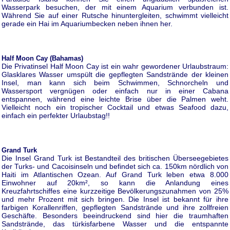
Wasserpark besuchen, der mit einem Aquarium verbunden ist.
Während Sie auf einer Rutsche hinuntergleiten, schwimmt vielleicht
gerade ein Hai im Aquariumbecken neben ihnen her.
Half Moon Cay (Bahamas)
Die Privatinsel Half Moon Cay ist ein wahr gewordener Urlaubstraum:
Glasklares Wasser umspült die gepflegten Sandstrände der kleinen
Insel, man kann sich beim Schwimmen, Schnorcheln und
Wassersport vergnügen oder einfach nur in einer Cabana
entspannen, während eine leichte Brise über die Palmen weht.
Vielleicht noch ein tropischer Cocktail und etwas Seafood dazu,
einfach ein perfekter Urlaubstag!!
Grand Turk
Die Insel Grand Turk ist Bestandteil des britischen Überseegebietes
der Turks- und Cacoisinseln und befindet sich ca. 150km nördlich von
Haiti im Atlantischen Ozean. Auf Grand Turk leben etwa 8.000
Einwohner auf 20km², so kann die Anlandung eines
Kreuzfahrtschiffes eine kurzzeitige Bevölkerungszunahmen von 25%
und mehr Prozent mit sich bringen. Die Insel ist bekannt für ihre
farbigen Korallenriffen, gepflegten Sandstrände und ihre zollfreien
Geschäfte. Besonders beeindruckend sind hier die traumhaften
Sandstrände, das türkisfarbene Wasser und die entspannte