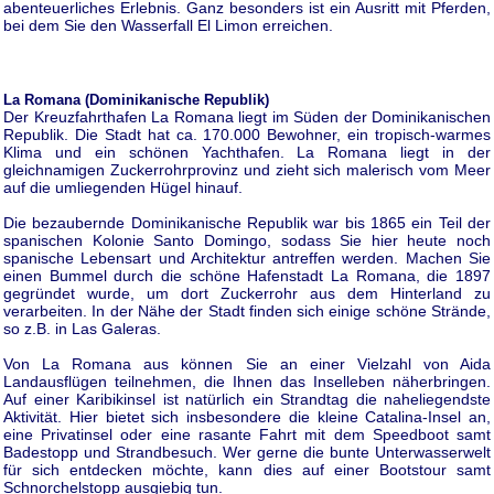
abenteuerliches Erlebnis. Ganz besonders ist ein Ausritt mit Pferden,
bei dem Sie den Wasserfall El Limon erreichen.
La Romana (Dominikanische Republik)
Der Kreuzfahrthafen La Romana liegt im Süden der Dominikanischen
Republik. Die Stadt hat ca. 170.000 Bewohner, ein tropisch-warmes
Klima und ein schönen Yachthafen. La Romana liegt in der
gleichnamigen Zuckerrohrprovinz und zieht sich malerisch vom Meer
auf die umliegenden Hügel hinauf.
Die bezaubernde Dominikanische Republik war bis 1865 ein Teil der
spanischen Kolonie Santo Domingo, sodass Sie hier heute noch
spanische Lebensart und Architektur antreffen werden. Machen Sie
einen Bummel durch die schöne Hafenstadt La Romana, die 1897
gegründet wurde, um dort Zuckerrohr aus dem Hinterland zu
verarbeiten. In der Nähe der Stadt finden sich einige schöne Strände,
so z.B. in Las Galeras.
Von La Romana aus können Sie an einer Vielzahl von Aida
Landausflügen teilnehmen, die Ihnen das Inselleben näherbringen.
Auf einer Karibikinsel ist natürlich ein Strandtag die naheliegendste
Aktivität. Hier bietet sich insbesondere die kleine Catalina-Insel an,
eine Privatinsel oder eine rasante Fahrt mit dem Speedboot samt
Badestopp und Strandbesuch. Wer gerne die bunte Unterwasserwelt
für sich entdecken möchte, kann dies auf einer Bootstour samt
Schnorchelstopp ausgiebig tun.