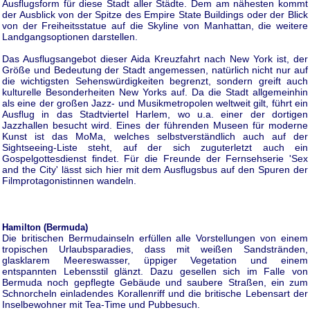
Ausflugsform für diese Stadt aller Städte. Dem am nähesten kommt
der Ausblick von der Spitze des Empire State Buildings oder der Blick
von der Freiheitsstatue auf die Skyline von Manhattan, die weitere
Landgangsoptionen darstellen.
Das Ausflugsangebot dieser Aida Kreuzfahrt nach New York ist, der
Größe und Bedeutung der Stadt angemessen, natürlich nicht nur auf
die wichtigsten Sehenswürdigkeiten begrenzt, sondern greift auch
kulturelle Besonderheiten New Yorks auf. Da die Stadt allgemeinhin
als eine der großen Jazz- und Musikmetropolen weltweit gilt, führt ein
Ausflug in das Stadtviertel Harlem, wo u.a. einer der dortigen
Jazzhallen besucht wird. Eines der führenden Museen für moderne
Kunst ist das MoMa, welches selbstverständlich auch auf der
Sightseeing-Liste steht, auf der sich zuguterletzt auch ein
Gospelgottesdienst findet. Für die Freunde der Fernsehserie 'Sex
and the City' lässt sich hier mit dem Ausflugsbus auf den Spuren der
Filmprotagonistinnen wandeln.
Hamilton (Bermuda)
Die britischen Bermudainseln erfüllen alle Vorstellungen von einem
tropischen Urlaubsparadies, dass mit weißen Sandstränden,
glasklarem Meereswasser, üppiger Vegetation und einem
entspannten Lebensstil glänzt. Dazu gesellen sich im Falle von
Bermuda noch gepflegte Gebäude und saubere Straßen, ein zum
Schnorcheln einladendes Korallenriff und die britische Lebensart der
Inselbewohner mit Tea-Time und Pubbesuch.