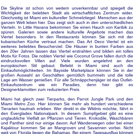
Die Skyline ist schon von weitem unverkennbar und spiegelt die
Wichtigkeit der belebten Stadt als wirtschaftliches Zentrum wider.
Gleichzeitig ist Miami ein kultureller Schmelztiegel. Menschen aus der
ganzen Welt leben hier. Das zeigt sich auch in den unterschiedlichen
Vierteln. In Little Havana bekommen Sie einen Hauch von Karibik zu
spüren. Galerien sowie andere kulturelle Angebote machen das
Viertel besonders. In den Restaurants können Sie sich mit der
kubanischen Küche vertraut machen. Das Art Deco Viertel ist ein
weiteres beliebtes Besucherziel. Die Häuser in bunten Farben aus
den 20er Jahren lassen das Viertel erstrahlen und bilden ein tolles
Motiv für Fotos. Die noblen Viertel wie Coconut Grove fallen durch die
eindrucksvollen Villen auf. Viele wurden angelehnt an den
europäischen Stil gebaut. Beliebt in Miami sind auch die
Einkaufsmöglichkeiten. Im Bayside Marketplace können Sie in der
großen Auswahl an Geschäften gemütlich bummeln und die tolle
Lage am Wasser genießen. Für alle Schnäppchenjäger ist das Outlet-
Einkaufszentrum wie ein Paradies, denn hier gibt es
Designerklamotten zum reduzierten Preis.
Miami hat gleich zwei Tierparks, den Parrot Jungle Park und den
Miami Metro Zoo. Hier können Sie mehr als hundert verschiedene
Tierarten hautnah erleben. Wer direkt in die Wildnis möchte, fährt in
den Everglades Nationalpark. In diesem Sumpfgebiet gibt es eine
unglaubliche Vielfalt an Pflanzen und Tieren. Krokodile, Waschbären
und Panther sind nur einige davon. Auf Wanderwegen oder bei einer
Kajaktour kommen Sie an Mangroven und Savannen vorbei. Nicht
weit von Florida liegen die Bahamas. Bei einem Tagesausflug können