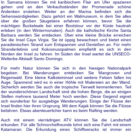
In Samana können Sie mit karibischem Flair am Ufer spazieren
gehen und an den Verkaufsständen der Promenade schöne
Andenken erstehen. Weiter an der Marina befinden sich die
Sehenswürdigkeiten. Dazu gehört ein Walmuseum, in dem Sie alles
über die großen Säugetiere erfahren können, bevor Sie die
mächtigen Buckelwale bei einer Bootstour vor der Küste hautnah
erleben (in den Wintermonaten). Auch die katholische Kirche Santa
Barbara werden Sie entdecken. Über eine kleine Brücke erreichen
Sie die Insel Cayo Virgia. Sie ist üppig bewachsen und bietet einen
paradiesischen Strand zum Entspannen und Genießen an. Für mehr
Stranderlebnis und Kokosnusspalmen empfiehlt es sich in den
Norden der Insel zu fahren. Im Süden der Insel wartet die UNSECO-
Welterbe Altstadt Santo Domingo.
Für mehr Natur können Sie sich in den hiesigen Nationalpark
begeben. Bei Wanderungen entdecken Sie Mangroven und
Regenwald. Eine kleine Kalksteininsel und weitere Felsen fallen ins
Auge. Spannend wird es in einer Höhle mit Malereien an der Wand.
Sicherlich werden Sie auch die tropische Tierwelt kennenlernen. Teil
der wunderschönen Landschaft sind die hohen Berge, die an einigen
Stellen mehrere tausend Meter hoch werden. Diese Gegend eignet
sich wunderbar für ausgiebige Wanderungen. Einige der Flüsse der
Insel finden hier ihren Ursprung. Mit dem Kajak können Sie die Flüsse
befahren. Etwas abenteuerlicher kann es beim Rafting werden.
Auch mit einem vierrädrigen ATV können Sie die Landschaft
erkunden. Für alle Schnorchelfreunde lohnt sich eine Fahrt mit einem
Katamaran. Die Erkundung eines Schiffswracks ist immer ein