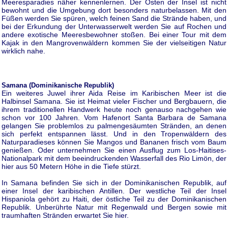
Meeresparadies näher kennenlernen. Der Osten der Insel ist nicht
bewohnt und die Umgebung dort besonders naturbelassen. Mit den
Füßen werden Sie spüren, welch feinen Sand die Strände haben, und
bei der Erkundung der Unterwasserwelt werden Sie auf Rochen und
andere exotische Meeresbewohner stoßen. Bei einer Tour mit dem
Kajak in den Mangrovenwäldern kommen Sie der vielseitigen Natur
wirklich nahe.
Samana (Dominikanische Republik)
Ein weiteres Juwel ihrer Aida Reise im Karibischen Meer ist die
Halbinsel Samana. Sie ist Heimat vieler Fischer und Bergbauern, die
ihrem traditionellen Handwerk heute noch genauso nachgehen wie
schon vor 100 Jahren. Vom Hafenort Santa Barbara de Samana
gelangen Sie problemlos zu palmengesäumten Stränden, an denen
sich perfekt entspannen lässt. Und in den Tropenwäldern des
Naturparadieses können Sie Mangos und Bananen frisch vom Baum
genießen. Oder unternehmen Sie einen Ausflug zum Los-Haitises-
Nationalpark mit dem beeindruckenden Wasserfall des Rio Limön, der
hier aus 50 Metern Höhe in die Tiefe stürzt.
In Samana befinden Sie sich in der Dominikanischen Republik, auf
einer Insel der karibischen Antillen. Der westliche Teil der Insel
Hispaniola gehört zu Haiti, der östliche Teil zu der Dominikanischen
Republik. Unberührte Natur mit Regenwald und Bergen sowie mit
traumhaften Stränden erwartet Sie hier.