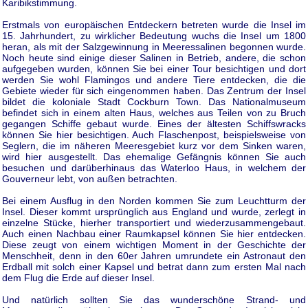
Karibikstimmung.
Erstmals von europäischen Entdeckern betreten wurde die Insel im
15. Jahrhundert, zu wirklicher Bedeutung wuchs die Insel um 1800
heran, als mit der Salzgewinnung in Meeressalinen begonnen wurde.
Noch heute sind einige dieser Salinen in Betrieb, andere, die schon
aufgegeben wurden, können Sie bei einer Tour besichtigen und dort
werden Sie wohl Flamingos und andere Tiere entdecken, die die
Gebiete wieder für sich eingenommen haben. Das Zentrum der Insel
bildet die koloniale Stadt Cockburn Town. Das Nationalmuseum
befindet sich in einem alten Haus, welches aus Teilen von zu Bruch
gegangen Schiffe gebaut wurde. Eines der ältesten Schiffswracks
können Sie hier besichtigen. Auch Flaschenpost, beispielsweise von
Seglern, die im näheren Meeresgebiet kurz vor dem Sinken waren,
wird hier ausgestellt. Das ehemalige Gefängnis können Sie auch
besuchen und darüberhinaus das Waterloo Haus, in welchem der
Gouverneur lebt, von außen betrachten.
Bei einem Ausflug in den Norden kommen Sie zum Leuchtturm der
Insel. Dieser kommt ursprünglich aus England und wurde, zerlegt in
einzelne Stücke, hierher transportiert und wiederzusammengebaut.
Auch einen Nachbau einer Raumkapsel können Sie hier entdecken.
Diese zeugt von einem wichtigen Moment in der Geschichte der
Menschheit, denn in den 60er Jahren umrundete ein Astronaut den
Erdball mit solch einer Kapsel und betrat dann zum ersten Mal nach
dem Flug die Erde auf dieser Insel.
Und natürlich sollten Sie das wunderschöne Strand- und