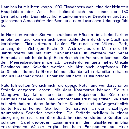
Hamilton ist mit ihren knapp 1000 Einwohnern wohl eine der kleinsten
Hauptstädte der Welt. Sie befindet sich auf einer der 150
Bermudainseln. Das relativ hohe Einkommen der Bewohner trägt zur
gelassenen Atmosphäre der Stadt und dem luxuriösen Urlaubsgefühl
bei.
In Hamilton werden Sie von strahlenden Häusern in allerlei Farben
empfangen und können sich beim Schlendern durch die Stadt am
karibischen Flair erfreuen. Laufen Sie durch den Viktoria Park,
entlang der mächtigen Kirche St. Andrew aus der Mitte des 19.
Jahrhunderts bis hin zum Kabinettshaus, in welchem der Senat
Bermudas noch heute tagt. Beim Besuch im Aquarium kommen Sie
den Meeresbewohnern wie z.B. Seepferdchen ganz nahe. Grazile
Flamingos und Kakadus werden sie hier auch empfangen. Die
berühmten Bermuda Shorts können Sie überall in Hamilton erhalten
und als Geschenk oder Erinnerung mit nach Hause bringen.
Natürlich sollten Sie sich nicht die üppige Natur und wunderschönen
Strände entgehen lassen. Mit dem Katamaran können Sie zur
Mangrove Bay fahren und bei einer Kajaktour die Küste der
Bermudainsel erkunden. Ihre Schnorchelausrüstung sollten Sie stets
bei sich haben, denn farbenfrohe Korallen und außergewöhnlich
bunte Fische können Sie beim Schnorcheln an den unzähligen
traumhaften Stränden vorfinden. Die Strände schillern in einem
einzigartigen rosa, denn über die Jahre sind verstorbene Korallen zu
pulvrigem Sand geworden. Zusammen mit dem glasklaren, in blau
erstrahlendem Wasser ergibt das beim Entspannen auf einer