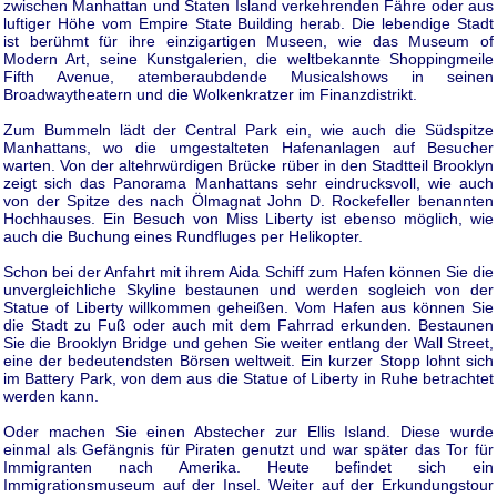
zwischen Manhattan und Staten Island verkehrenden Fähre oder aus
luftiger Höhe vom Empire State Building herab. Die lebendige Stadt
ist berühmt für ihre einzigartigen Museen, wie das Museum of
Modern Art, seine Kunstgalerien, die weltbekannte Shoppingmeile
Fifth Avenue, atemberaubdende Musicalshows in seinen
Broadwaytheatern und die Wolkenkratzer im Finanzdistrikt.
Zum Bummeln lädt der Central Park ein, wie auch die Südspitze
Manhattans, wo die umgestalteten Hafenanlagen auf Besucher
warten. Von der altehrwürdigen Brücke rüber in den Stadtteil Brooklyn
zeigt sich das Panorama Manhattans sehr eindrucksvoll, wie auch
von der Spitze des nach Ölmagnat John D. Rockefeller benannten
Hochhauses. Ein Besuch von Miss Liberty ist ebenso möglich, wie
auch die Buchung eines Rundfluges per Helikopter.
Schon bei der Anfahrt mit ihrem Aida Schiff zum Hafen können Sie die
unvergleichliche Skyline bestaunen und werden sogleich von der
Statue of Liberty willkommen geheißen. Vom Hafen aus können Sie
die Stadt zu Fuß oder auch mit dem Fahrrad erkunden. Bestaunen
Sie die Brooklyn Bridge und gehen Sie weiter entlang der Wall Street,
eine der bedeutendsten Börsen weltweit. Ein kurzer Stopp lohnt sich
im Battery Park, von dem aus die Statue of Liberty in Ruhe betrachtet
werden kann.
Oder machen Sie einen Abstecher zur Ellis Island. Diese wurde
einmal als Gefängnis für Piraten genutzt und war später das Tor für
Immigranten nach Amerika. Heute befindet sich ein
Immigrationsmuseum auf der Insel. Weiter auf der Erkundungstour