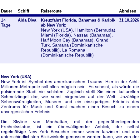
Dauer
Schiff
Reiseroute
Abreisen
14
Aida Diva
Kreuzfahrt Florida, Bahamas & Karibik
31.10.2026
Tage
ab New York:
New York (USA), Hamilton (Bermuda),
Miami (Florida), Nassau (Bahamas),
Half Moon Cay (Bahamas), Grand
Turk, Samana (Dominikanische
Republik), La Romana
(Dominikanische Republik)
New York (USA)
New York ist Symbol des amerikanischen Traums. Hier in der Acht-
Millionen-Metropole soll alles möglich sein. Es scheint, als würde die
pulsierende Stadt nie schlafen. Zugleich stellt Sie einen kulturellen
Schmelztiegel dar, wie sonst nirgendwo auf der Welt. Unzählige
Sehenswürdigkeiten, Museen und ein einzigartiges Erlebnis des
Zentrums für Musik und Kunst machen einen Besuch zu einem
unvergesslichen Erlebnis.
Die Skyline von Manhattan, mit der gegenüberliegenden
Freiheitsstatue, ist ein überwältigender Anblick, der selbst
regelmäßige New York Besucher immer wieder fasziniert und aus
unterschiedlichsten Blickwinkeln genossen werden kann, wie von der