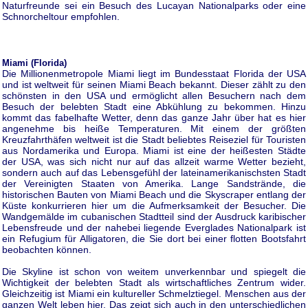
Naturfreunde sei ein Besuch des Lucayan Nationalparks oder eine
Schnorcheltour empfohlen.
Miami (Florida)
Die Millionenmetropole Miami liegt im Bundesstaat Florida der USA
und ist weltweit für seinen Miami Beach bekannt. Dieser zählt zu den
schönsten in den USA und ermöglicht allen Besuchern nach dem
Besuch der belebten Stadt eine Abkühlung zu bekommen. Hinzu
kommt das fabelhafte Wetter, denn das ganze Jahr über hat es hier
angenehme bis heiße Temperaturen. Mit einem der größten
Kreuzfahrthäfen weltweit ist die Stadt beliebtes Reiseziel für Touristen
aus Nordamerika und Europa. Miami ist eine der heißesten Städte
der USA, was sich nicht nur auf das allzeit warme Wetter bezieht,
sondern auch auf das Lebensgefühl der lateinamerikanischsten Stadt
der Vereinigten Staaten von Amerika. Lange Sandstrände, die
historischen Bauten von Miami Beach und die Skyscraper entlang der
Küste konkurrieren hier um die Aufmerksamkeit der Besucher. Die
Wandgemälde im cubanischen Stadtteil sind der Ausdruck karibischer
Lebensfreude und der nahebei liegende Everglades Nationalpark ist
ein Refugium für Alligatoren, die Sie dort bei einer flotten Bootsfahrt
beobachten können.
Die Skyline ist schon von weitem unverkennbar und spiegelt die
Wichtigkeit der belebten Stadt als wirtschaftliches Zentrum wider.
Gleichzeitig ist Miami ein kultureller Schmelztiegel. Menschen aus der
ganzen Welt leben hier. Das zeigt sich auch in den unterschiedlichen