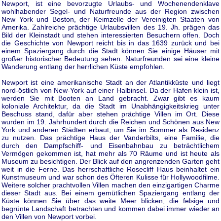
Newport, ist eine bevorzugte Urlaubs- und Wochenendenklave
wohlhabender Segel- und Naturfreunde aus der Region zwischen
New York und Boston, der Keimzelle der Vereinigten Staaten von
Amerika. Zahlreiche prächtige Urlaubsvillen des 19. Jh. prägen das
Bild der Kleinstadt und stehen interessierten Besuchern offen. Doch
die Geschichte von Newport reicht bis in das 1639 zurück und bei
einem Spaziergang durch die Stadt können Sie einige Häuser mit
großer historischer Bedeutung sehen. Naturfreunden sei eine kleine
Wanderung entlang der herrlichen Küste empfohlen.
Newport ist eine amerikanische Stadt an der Atlantikküste und liegt
nord-östlich von New-York auf einer Halbinsel. Da der Hafen klein ist,
werden Sie mit Booten an Land gebracht. Zwar gibt es kaum
koloniale Architektur, da die Stadt im Unabhängigkeitskrieg unter
Beschuss stand, dafür aber stehen prächtige Villen im Ort. Diese
wurden im 19. Jahrhundert durch die Reichen und Schönen aus New
York und anderen Städten erbaut, um Sie im Sommer als Residenz
zu nutzen. Das prächtige Haus der Vanderbilts, eine Familie, die
durch den Dampfschiff- und Eisenbahnbau zu beträchtlichem
Vermögen gekommen ist, hat mehr als 70 Räume und ist heute als
Museum zu besichtigen. Der Blick auf den angrenzenden Garten geht
weit in die Ferne. Das herrschaftliche Rosecliff Haus beinhaltet ein
Kunstmuseum und war schon des Öfteren Kulisse für Hollywoodfilme.
Weitere solcher prachtvollen Villen machen den einzigartigen Charme
dieser Stadt aus. Bei einem gemütlichen Spaziergang entlang der
Küste können Sie über das weite Meer blicken, die felsige und
begrünte Landschaft betrachten und kommen dabei immer wieder an
den Villen von Newport vorbei.