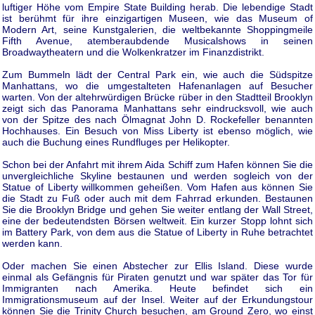
luftiger Höhe vom Empire State Building herab. Die lebendige Stadt
ist berühmt für ihre einzigartigen Museen, wie das Museum of
Modern Art, seine Kunstgalerien, die weltbekannte Shoppingmeile
Fifth Avenue, atemberaubdende Musicalshows in seinen
Broadwaytheatern und die Wolkenkratzer im Finanzdistrikt.
Zum Bummeln lädt der Central Park ein, wie auch die Südspitze
Manhattans, wo die umgestalteten Hafenanlagen auf Besucher
warten. Von der altehrwürdigen Brücke rüber in den Stadtteil Brooklyn
zeigt sich das Panorama Manhattans sehr eindrucksvoll, wie auch
von der Spitze des nach Ölmagnat John D. Rockefeller benannten
Hochhauses. Ein Besuch von Miss Liberty ist ebenso möglich, wie
auch die Buchung eines Rundfluges per Helikopter.
Schon bei der Anfahrt mit ihrem Aida Schiff zum Hafen können Sie die
unvergleichliche Skyline bestaunen und werden sogleich von der
Statue of Liberty willkommen geheißen. Vom Hafen aus können Sie
die Stadt zu Fuß oder auch mit dem Fahrrad erkunden. Bestaunen
Sie die Brooklyn Bridge und gehen Sie weiter entlang der Wall Street,
eine der bedeutendsten Börsen weltweit. Ein kurzer Stopp lohnt sich
im Battery Park, von dem aus die Statue of Liberty in Ruhe betrachtet
werden kann.
Oder machen Sie einen Abstecher zur Ellis Island. Diese wurde
einmal als Gefängnis für Piraten genutzt und war später das Tor für
Immigranten nach Amerika. Heute befindet sich ein
Immigrationsmuseum auf der Insel. Weiter auf der Erkundungstour
können Sie die Trinity Church besuchen, am Ground Zero, wo einst