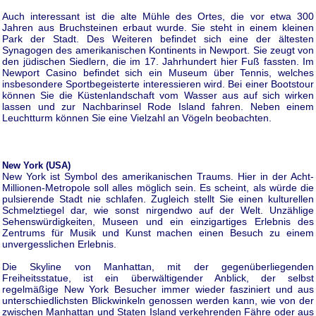
Auch interessant ist die alte Mühle des Ortes, die vor etwa 300
Jahren aus Bruchsteinen erbaut wurde. Sie steht in einem kleinen
Park der Stadt. Des Weiteren befindet sich eine der ältesten
Synagogen des amerikanischen Kontinents in Newport. Sie zeugt von
den jüdischen Siedlern, die im 17. Jahrhundert hier Fuß fassten. Im
Newport Casino befindet sich ein Museum über Tennis, welches
insbesondere Sportbegeisterte interessieren wird. Bei einer Bootstour
können Sie die Küstenlandschaft vom Wasser aus auf sich wirken
lassen und zur Nachbarinsel Rode Island fahren. Neben einem
Leuchtturm können Sie eine Vielzahl an Vögeln beobachten.
New York (USA)
New York ist Symbol des amerikanischen Traums. Hier in der Acht-
Millionen-Metropole soll alles möglich sein. Es scheint, als würde die
pulsierende Stadt nie schlafen. Zugleich stellt Sie einen kulturellen
Schmelztiegel dar, wie sonst nirgendwo auf der Welt. Unzählige
Sehenswürdigkeiten, Museen und ein einzigartiges Erlebnis des
Zentrums für Musik und Kunst machen einen Besuch zu einem
unvergesslichen Erlebnis.
Die Skyline von Manhattan, mit der gegenüberliegenden
Freiheitsstatue, ist ein überwältigender Anblick, der selbst
regelmäßige New York Besucher immer wieder fasziniert und aus
unterschiedlichsten Blickwinkeln genossen werden kann, wie von der
zwischen Manhattan und Staten Island verkehrenden Fähre oder aus