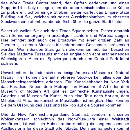
das World Trade Center stand, den Opfern gedenken und einen
Stopp in Little Italy einlegen, um die amerikanisch-italienische Küche
zu probieren. Schon einige Straßen weiter wartet das Empire State
Building auf Sie, welches mit seiner Aussichtsplattform im obersten
Stockwerk eine atemberaubende Sicht über die ganze Stadt bietet.
Sicherlich wollen Sie auch den Times Square sehen. Dieser erstrahlt
nach Sonnenuntergang in unzähligen Lichtern und Werbeanzeigen.
Hier befindet sich auch der Broadway mit einer großen Zahl an
Theatern, in denen Musicals für jedermanns Geschmack präsentiert
werden. Wenn Sie den Stars ganz nahekommen möchten, besuchen
Sie das Madame Tussauds mit den unglaublich echt erscheinenden
Wachsfiguren. Auch ein Spaziergang durch den Central Park lohnt
sich sehr.
Unweit entfernt befindet sich das riesige American Museum of Natural
History. Hier können Sie auf mehreren Stockwerken alles über die
Menschheitsgeschichte erfahren. Für Kunstliebhaber ist New York
das Paradies. Neben dem Metropolitan Museum of Art oder dem
Museum of Modern Art gibt es zahlreiche Kunstausstellungen,
Galerien und Museen für Kunst. Auch eine Tour nach Harlem, dem
Mittelpunkt Afroamerikanischer Musikkultur ist möglich. Hier können
Sie dem Ursprung des Jazz und Hip-Hop auf die Spuren kommen.
Und da New York nicht irgendeine Stadt ist, sondern mit seinen
Wolkenkratzern schlechthin das Non-Plus-Ultra einer Weltstadt
verkörpert, ist wohl ein Hubschrauberrundflug die angemessendste
Ausflugsform für diese Stadt aller Städte. Dem am nähesten kommt