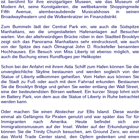
ist berühmt für ihre einzigartigen Museen, wie das Museum of
Modern Art, seine Kunstgalerien, die weltbekannte Shoppingmeile
Fifth Avenue, atemberaubdende Musicalshows in seinen
Broadwaytheatern und die Wolkenkratzer im Finanzdistrikt.
Zum Bummeln lädt der Central Park ein, wie auch die Südspitze
Manhattans, wo die umgestalteten Hafenanlagen auf Besucher
warten. Von der altehrwürdigen Brücke rüber in den Stadtteil Brooklyn
zeigt sich das Panorama Manhattans sehr eindrucksvoll, wie auch
von der Spitze des nach Ölmagnat John D. Rockefeller benannten
Hochhauses. Ein Besuch von Miss Liberty ist ebenso möglich, wie
auch die Buchung eines Rundfluges per Helikopter.
Schon bei der Anfahrt mit ihrem Aida Schiff zum Hafen können Sie die
unvergleichliche Skyline bestaunen und werden sogleich von der
Statue of Liberty willkommen geheißen. Vom Hafen aus können Sie
die Stadt zu Fuß oder auch mit dem Fahrrad erkunden. Bestaunen
Sie die Brooklyn Bridge und gehen Sie weiter entlang der Wall Street,
eine der bedeutendsten Börsen weltweit. Ein kurzer Stopp lohnt sich
im Battery Park, von dem aus die Statue of Liberty in Ruhe betrachtet
werden kann.
Oder machen Sie einen Abstecher zur Ellis Island. Diese wurde
einmal als Gefängnis für Piraten genutzt und war später das Tor für
Immigranten nach Amerika. Heute befindet sich ein
Immigrationsmuseum auf der Insel. Weiter auf der Erkundungstour
können Sie die Trinity Church besuchen, am Ground Zero, wo einst
das World Trade Center stand, den Opfern gedenken und einen