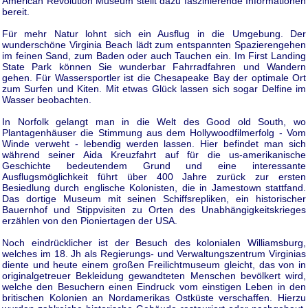
American Revolution Museum stellt dazu faszinierende Informationen
bereit.
Für mehr Natur lohnt sich ein Ausflug in die Umgebung. Der
wunderschöne Virginia Beach lädt zum entspannten Spazierengehen
im feinen Sand, zum Baden oder auch Tauchen ein. Im First Landing
State Park können Sie wunderbar Fahrradfahren und Wandern
gehen. Für Wassersportler ist die Chesapeake Bay der optimale Ort
zum Surfen und Kiten. Mit etwas Glück lassen sich sogar Delfine im
Wasser beobachten.
In Norfolk gelangt man in die Welt des Good old South, wo
Plantagenhäuser die Stimmung aus dem Hollywoodfilmerfolg - Vom
Winde verweht - lebendig werden lassen. Hier befindet man sich
während seiner Aida Kreuzfahrt auf für die us-amerikanische
Geschichte bedeutendem Grund und eine interessante
Ausflugsmöglichkeit führt über 400 Jahre zurück zur ersten
Besiedlung durch englische Kolonisten, die in Jamestown stattfand.
Das dortige Museum mit seinen Schiffsrepliken, ein historischer
Bauernhof und Stippvisiten zu Orten des Unabhängigkeitskrieges
erzählen von den Pioniertagen der USA.
Noch eindrücklicher ist der Besuch des kolonialen Williamsburg,
welches im 18. Jh als Regierungs- und Verwaltungszentrum Virginias
diente und heute einem großen Freilichtmuseum gleicht, das von in
originalgetreuer Bekleidung gewandteten Menschen bevölkert wird,
welche den Besuchern einen Eindruck vom einstigen Leben in den
britischen Kolonien an Nordamerikas Ostküste verschaffen. Hierzu