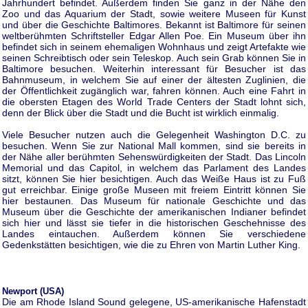
Jahrhundert befindet. Außerdem finden Sie ganz in der Nähe den
Zoo und das Aquarium der Stadt, sowie weitere Museen für Kunst
und über die Geschichte Baltimores. Bekannt ist Baltimore für seinen
weltberühmten Schriftsteller Edgar Allen Poe. Ein Museum über ihn
befindet sich in seinem ehemaligen Wohnhaus und zeigt Artefakte wie
seinen Schreibtisch oder sein Teleskop. Auch sein Grab können Sie in
Baltimore besuchen. Weiterhin interessant für Besucher ist das
Bahnmuseum, in welchem Sie auf einer der ältesten Zuglinien, die
der Öffentlichkeit zugänglich war, fahren können. Auch eine Fahrt in
die obersten Etagen des World Trade Centers der Stadt lohnt sich,
denn der Blick über die Stadt und die Bucht ist wirklich einmalig.
Viele Besucher nutzen auch die Gelegenheit Washington D.C. zu
besuchen. Wenn Sie zur National Mall kommen, sind sie bereits in
der Nähe aller berühmten Sehenswürdigkeiten der Stadt. Das Lincoln
Memorial und das Capitol, in welchem das Parlament des Landes
sitzt, können Sie hier besichtigen. Auch das Weiße Haus ist zu Fuß
gut erreichbar. Einige große Museen mit freiem Eintritt können Sie
hier bestaunen. Das Museum für nationale Geschichte und das
Museum über die Geschichte der amerikanischen Indianer befindet
sich hier und lässt sie tiefer in die historischen Geschehnisse des
Landes eintauchen. Außerdem können Sie verschiedene
Gedenkstätten besichtigen, wie die zu Ehren von Martin Luther King.
Newport (USA)
Die am Rhode Island Sound gelegene, US-amerikanische Hafenstadt