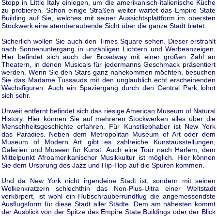
Stopp in Little Italy einlegen, um die amerikanisch-italienische Küche
zu probieren. Schon einige Straßen weiter wartet das Empire State
Building auf Sie, welches mit seiner Aussichtsplattform im obersten
Stockwerk eine atemberaubende Sicht über die ganze Stadt bietet.
Sicherlich wollen Sie auch den Times Square sehen. Dieser erstrahlt
nach Sonnenuntergang in unzähligen Lichtern und Werbeanzeigen.
Hier befindet sich auch der Broadway mit einer großen Zahl an
Theatern, in denen Musicals für jedermanns Geschmack präsentiert
werden. Wenn Sie den Stars ganz nahekommen möchten, besuchen
Sie das Madame Tussauds mit den unglaublich echt erscheinenden
Wachsfiguren. Auch ein Spaziergang durch den Central Park lohnt
sich sehr.
Unweit entfernt befindet sich das riesige American Museum of Natural
History. Hier können Sie auf mehreren Stockwerken alles über die
Menschheitsgeschichte erfahren. Für Kunstliebhaber ist New York
das Paradies. Neben dem Metropolitan Museum of Art oder dem
Museum of Modern Art gibt es zahlreiche Kunstausstellungen,
Galerien und Museen für Kunst. Auch eine Tour nach Harlem, dem
Mittelpunkt Afroamerikanischer Musikkultur ist möglich. Hier können
Sie dem Ursprung des Jazz und Hip-Hop auf die Spuren kommen.
Und da New York nicht irgendeine Stadt ist, sondern mit seinen
Wolkenkratzern schlechthin das Non-Plus-Ultra einer Weltstadt
verkörpert, ist wohl ein Hubschrauberrundflug die angemessendste
Ausflugsform für diese Stadt aller Städte. Dem am nähesten kommt
der Ausblick von der Spitze des Empire State Buildings oder der Blick