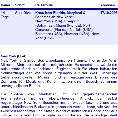
Dauer
Schiff
Reiseroute
Abreisen
14
Aida Diva
Kreuzfahrt Florida, Maryland &
17.10.2026
Tage
Bahamas ab New York:
New York (USA), Freeport
(Bahamas), Miami (Florida), Port
Canaveral (Florida), Norfolk (USA),
Baltimore (USA), Newport (USA), New
York (USA)
New York (USA)
New York ist Symbol des amerikanischen Traums. Hier in der Acht-
Millionen-Metropole soll alles möglich sein. Es scheint, als würde die
pulsierende Stadt nie schlafen. Zugleich stellt Sie einen kulturellen
Schmelztiegel dar, wie sonst nirgendwo auf der Welt. Unzählige
Sehenswürdigkeiten, Museen und ein einzigartiges Erlebnis des
Zentrums für Musik und Kunst machen einen Besuch zu einem
unvergesslichen Erlebnis.
Die Skyline von Manhattan, mit der gegenüberliegenden
Freiheitsstatue, ist ein überwältigender Anblick, der selbst
regelmäßige New York Besucher immer wieder fasziniert und aus
unterschiedlichsten Blickwinkeln genossen werden kann, wie von der
zwischen Manhattan und Staten Island verkehrenden Fähre oder aus
luftiger Höhe vom Empire State Building herab. Die lebendige Stadt