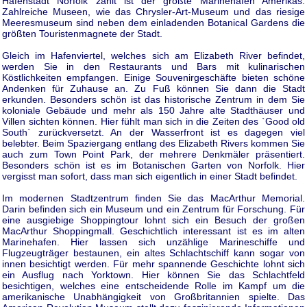
Hafenstadt Norfolk zählt ist der größte Marinehafen Amerikas.
Zahlreiche Museen, wie das Chrysler-Art-Museum und das riesige
Meeresmuseum sind neben dem einladenden Botanical Gardens die
größten Touristenmagnete der Stadt.
Gleich im Hafenviertel, welches sich am Elizabeth River befindet,
werden Sie in den Restaurants und Bars mit kulinarischen
Köstlichkeiten empfangen. Einige Souvenirgeschäfte bieten schöne
Andenken für Zuhause an. Zu Fuß können Sie dann die Stadt
erkunden. Besonders schön ist das historische Zentrum in dem Sie
koloniale Gebäude und mehr als 150 Jahre alte Stadthäuser und
Villen sichten können. Hier fühlt man sich in die Zeiten des `Good old
South` zurückversetzt. An der Wasserfront ist es dagegen viel
belebter. Beim Spaziergang entlang des Elizabeth Rivers kommen Sie
auch zum Town Point Park, der mehrere Denkmäler präsentiert.
Besonders schön ist es im Botanischen Garten von Norfolk. Hier
vergisst man sofort, dass man sich eigentlich in einer Stadt befindet.
Im modernen Stadtzentrum finden Sie das MacArthur Memorial.
Darin befinden sich ein Museum und ein Zentrum für Forschung. Für
eine ausgiebige Shoppingtour lohnt sich ein Besuch der großen
MacArthur Shoppingmall. Geschichtlich interessant ist es im alten
Marinehafen. Hier lassen sich unzählige Marineschiffe und
Flugzeugträger bestaunen, ein altes Schlachtschiff kann sogar von
innen besichtigt werden. Für mehr spannende Geschichte lohnt sich
ein Ausflug nach Yorktown. Hier können Sie das Schlachtfeld
besichtigen, welches eine entscheidende Rolle im Kampf um die
amerikanische Unabhängigkeit von Großbritannien spielte. Das