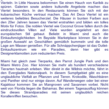
Vierteln. In Little Havana bekommen Sie einen Hauch von Karibik zu
spüren. Galerien sowie andere kulturelle Angebote machen das
Viertel besonders. In den Restaurants können Sie sich mit der
kubanischen Küche vertraut machen. Das Art Deco Viertel ist ein
weiteres beliebtes Besucherziel. Die Häuser in bunten Farben aus
den 20er Jahren lassen das Viertel erstrahlen und bilden ein tolles
Motiv für Fotos. Die noblen Viertel wie Coconut Grove fallen durch die
eindrucksvollen Villen auf. Viele wurden angelehnt an den
europäischen Stil gebaut. Beliebt in Miami sind auch die
Einkaufsmöglichkeiten. Im Bayside Marketplace können Sie in der
großen Auswahl an Geschäften gemütlich bummeln und die tolle
Lage am Wasser genießen. Für alle Schnäppchenjäger ist das Outlet-
Einkaufszentrum wie ein Paradies, denn hier gibt es
Designerklamotten zum reduzierten Preis.
Miami hat gleich zwei Tierparks, den Parrot Jungle Park und den
Miami Metro Zoo. Hier können Sie mehr als hundert verschiedene
Tierarten hautnah erleben. Wer direkt in die Wildnis möchte, fährt in
den Everglades Nationalpark. In diesem Sumpfgebiet gibt es eine
unglaubliche Vielfalt an Pflanzen und Tieren. Krokodile, Waschbären
und Panther sind nur einige davon. Auf Wanderwegen oder bei einer
Kajaktour kommen Sie an Mangroven und Savannen vorbei. Nicht
weit von Florida liegen die Bahamas. Bei einem Tagesausflug können
Sie dieses Strandparadies mit seinen unglaublich reichen
Korallenriffen besuchen.