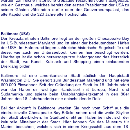
wurden zahlreiche historische Gebäude restauriert oder nachgebaut,
wie ein Gasthaus, welches bereits den ersten Präsidenten der USA zu
seinen Gästen zählenden durfte oder der Gouverneurspalast, das
alte Kapitol und die 320 Jahre alte Hochschule.
Baltimore (USA)
Der Kreuzfahrthafen Baltimore liegt an der großen Chesapeake Bay
im US-Bundesstaat Maryland und ist einer der bedeutendsten Häfen
der USA. Im Hafenrund liegen zahlreiche historische Segelschiffe und
diese, wie auch ein Unterseeboot, können hier besichtigt werden.
Überhaupt ist die schön herausgeputzte Hafengegend das Herzstück
der Stadt, wo Kunst, Kulinarik und Shopping einen einladenden
Dreiklang bilden.
Baltimore ist eine amerikanische Stadt südlich der Hauptstadt
Washington D.C. Sie gehört zum Bundesstaat Maryland und hat etwa
600.000 Einwohner. Seit der Gründung der Stadt im 18. Jahrhundert
war der Hafen ein wichtiger Handelsort mit Europa, Nord- und
Südamerika und spielte beim Unabhängigkeitskampf in den 80er
Jahren des 18. Jahrhunderts eine entscheidende Rolle.
Bei der Ankunft in Baltimore werden Sie noch vom Schiff aus die
eindrucksvolle Chesapeake-Bay-Brücke sehen und die weite Skyline
der Stadt überblicken. Im Stadtteil direkt am Hafen befindet sich der
kulturelle Mittelpunkt der Stadt. Hier können Sie das Museum für
Marine besuchen, welches sich in einem Kriegsschiff aus dem 18.