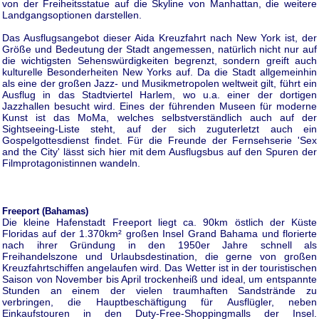
von der Freiheitsstatue auf die Skyline von Manhattan, die weitere
Landgangsoptionen darstellen.
Das Ausflugsangebot dieser Aida Kreuzfahrt nach New York ist, der
Größe und Bedeutung der Stadt angemessen, natürlich nicht nur auf
die wichtigsten Sehenswürdigkeiten begrenzt, sondern greift auch
kulturelle Besonderheiten New Yorks auf. Da die Stadt allgemeinhin
als eine der großen Jazz- und Musikmetropolen weltweit gilt, führt ein
Ausflug in das Stadtviertel Harlem, wo u.a. einer der dortigen
Jazzhallen besucht wird. Eines der führenden Museen für moderne
Kunst ist das MoMa, welches selbstverständlich auch auf der
Sightseeing-Liste steht, auf der sich zuguterletzt auch ein
Gospelgottesdienst findet. Für die Freunde der Fernsehserie 'Sex
and the City' lässt sich hier mit dem Ausflugsbus auf den Spuren der
Filmprotagonistinnen wandeln.
Freeport (Bahamas)
Die kleine Hafenstadt Freeport liegt ca. 90km östlich der Küste
Floridas auf der 1.370km² großen Insel Grand Bahama und florierte
nach ihrer Gründung in den 1950er Jahre schnell als
Freihandelszone und Urlaubsdestination, die gerne von großen
Kreuzfahrtschiffen angelaufen wird. Das Wetter ist in der touristischen
Saison von November bis April trockenheiß und ideal, um entspannte
Stunden an einem der vielen traumhaften Sandstrände zu
verbringen, die Hauptbeschäftigung für Ausflügler, neben
Einkaufstouren in den Duty-Free-Shoppingmalls der Insel.