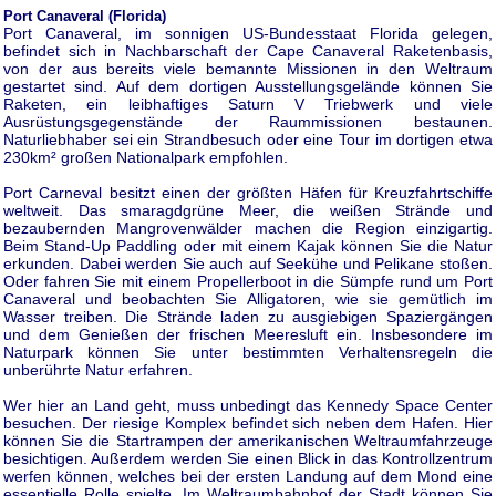
Port Canaveral (Florida)
Port Canaveral, im sonnigen US-Bundesstaat Florida gelegen,
befindet sich in Nachbarschaft der Cape Canaveral Raketenbasis,
von der aus bereits viele bemannte Missionen in den Weltraum
gestartet sind. Auf dem dortigen Ausstellungsgelände können Sie
Raketen, ein leibhaftiges Saturn V Triebwerk und viele
Ausrüstungsgegenstände der Raummissionen bestaunen.
Naturliebhaber sei ein Strandbesuch oder eine Tour im dortigen etwa
230km² großen Nationalpark empfohlen.
Port Carneval besitzt einen der größten Häfen für Kreuzfahrtschiffe
weltweit. Das smaragdgrüne Meer, die weißen Strände und
bezaubernden Mangrovenwälder machen die Region einzigartig.
Beim Stand-Up Paddling oder mit einem Kajak können Sie die Natur
erkunden. Dabei werden Sie auch auf Seekühe und Pelikane stoßen.
Oder fahren Sie mit einem Propellerboot in die Sümpfe rund um Port
Canaveral und beobachten Sie Alligatoren, wie sie gemütlich im
Wasser treiben. Die Strände laden zu ausgiebigen Spaziergängen
und dem Genießen der frischen Meeresluft ein. Insbesondere im
Naturpark können Sie unter bestimmten Verhaltensregeln die
unberührte Natur erfahren.
Wer hier an Land geht, muss unbedingt das Kennedy Space Center
besuchen. Der riesige Komplex befindet sich neben dem Hafen. Hier
können Sie die Startrampen der amerikanischen Weltraumfahrzeuge
besichtigen. Außerdem werden Sie einen Blick in das Kontrollzentrum
werfen können, welches bei der ersten Landung auf dem Mond eine
essentielle Rolle spielte. Im Weltraumbahnhof der Stadt können Sie