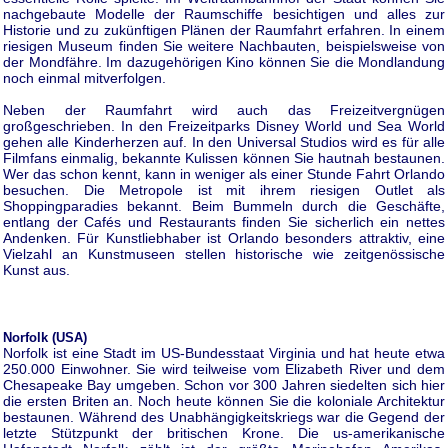
nachgebaute Modelle der Raumschiffe besichtigen und alles zur
Historie und zu zukünftigen Plänen der Raumfahrt erfahren. In einem
riesigen Museum finden Sie weitere Nachbauten, beispielsweise von
der Mondfähre. Im dazugehörigen Kino können Sie die Mondlandung
noch einmal mitverfolgen.
Neben der Raumfahrt wird auch das Freizeitvergnügen
großgeschrieben. In den Freizeitparks Disney World und Sea World
gehen alle Kinderherzen auf. In den Universal Studios wird es für alle
Filmfans einmalig, bekannte Kulissen können Sie hautnah bestaunen.
Wer das schon kennt, kann in weniger als einer Stunde Fahrt Orlando
besuchen. Die Metropole ist mit ihrem riesigen Outlet als
Shoppingparadies bekannt. Beim Bummeln durch die Geschäfte,
entlang der Cafés und Restaurants finden Sie sicherlich ein nettes
Andenken. Für Kunstliebhaber ist Orlando besonders attraktiv, eine
Vielzahl an Kunstmuseen stellen historische wie zeitgenössische
Kunst aus.
Norfolk (USA)
Norfolk ist eine Stadt im US-Bundesstaat Virginia und hat heute etwa
250.000 Einwohner. Sie wird teilweise vom Elizabeth River und dem
Chesapeake Bay umgeben. Schon vor 300 Jahren siedelten sich hier
die ersten Briten an. Noch heute können Sie die koloniale Architektur
bestaunen. Während des Unabhängigkeitskriegs war die Gegend der
letzte Stützpunkt der britischen Krone. Die us-amerikanische