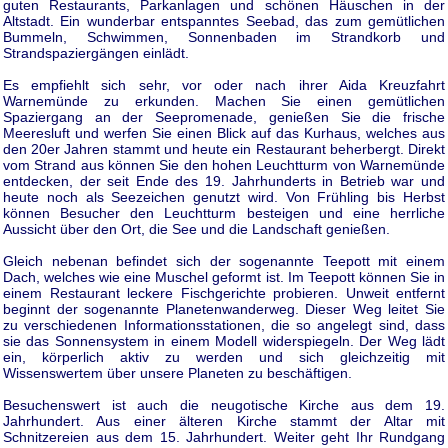
guten Restaurants, Parkanlagen und schönen Häuschen in der
Altstadt. Ein wunderbar entspanntes Seebad, das zum gemütlichen
Bummeln, Schwimmen, Sonnenbaden im Strandkorb und
Strandspaziergängen einlädt.
Es empfiehlt sich sehr, vor oder nach ihrer Aida Kreuzfahrt
Warnemünde zu erkunden. Machen Sie einen gemütlichen
Spaziergang an der Seepromenade, genießen Sie die frische
Meeresluft und werfen Sie einen Blick auf das Kurhaus, welches aus
den 20er Jahren stammt und heute ein Restaurant beherbergt. Direkt
vom Strand aus können Sie den hohen Leuchtturm von Warnemünde
entdecken, der seit Ende des 19. Jahrhunderts in Betrieb war und
heute noch als Seezeichen genutzt wird. Von Frühling bis Herbst
können Besucher den Leuchtturm besteigen und eine herrliche
Aussicht über den Ort, die See und die Landschaft genießen.
Gleich nebenan befindet sich der sogenannte Teepott mit einem
Dach, welches wie eine Muschel geformt ist. Im Teepott können Sie in
einem Restaurant leckere Fischgerichte probieren. Unweit entfernt
beginnt der sogenannte Planetenwanderweg. Dieser Weg leitet Sie
zu verschiedenen Informationsstationen, die so angelegt sind, dass
sie das Sonnensystem in einem Modell widerspiegeln. Der Weg lädt
ein, körperlich aktiv zu werden und sich gleichzeitig mit
Wissenswertem über unsere Planeten zu beschäftigen.
Besuchenswert ist auch die neugotische Kirche aus dem 19.
Jahrhundert. Aus einer älteren Kirche stammt der Altar mit
Schnitzereien aus dem 15. Jahrhundert. Weiter geht Ihr Rundgang