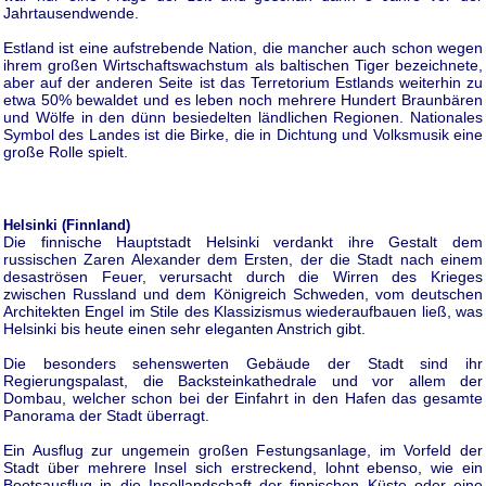
Jahrtausendwende.
Estland ist eine aufstrebende Nation, die mancher auch schon wegen
ihrem großen Wirtschaftswachstum als baltischen Tiger bezeichnete,
aber auf der anderen Seite ist das Terretorium Estlands weiterhin zu
etwa 50% bewaldet und es leben noch mehrere Hundert Braunbären
und Wölfe in den dünn besiedelten ländlichen Regionen. Nationales
Symbol des Landes ist die Birke, die in Dichtung und Volksmusik eine
große Rolle spielt.
Helsinki (Finnland)
Die finnische Hauptstadt Helsinki verdankt ihre Gestalt dem
russischen Zaren Alexander dem Ersten, der die Stadt nach einem
desaströsen Feuer, verursacht durch die Wirren des Krieges
zwischen Russland und dem Königreich Schweden, vom deutschen
Architekten Engel im Stile des Klassizismus wiederaufbauen ließ, was
Helsinki bis heute einen sehr eleganten Anstrich gibt.
Die besonders sehenswerten Gebäude der Stadt sind ihr
Regierungspalast, die Backsteinkathedrale und vor allem der
Dombau, welcher schon bei der Einfahrt in den Hafen das gesamte
Panorama der Stadt überragt.
Ein Ausflug zur ungemein großen Festungsanlage, im Vorfeld der
Stadt über mehrere Insel sich erstreckend, lohnt ebenso, wie ein
Bootsausflug in die Insellandschaft der finnischen Küste oder eine