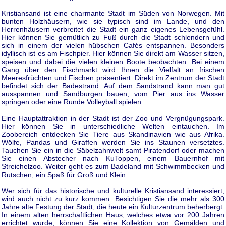
Kristiansand ist eine charmante Stadt im Süden von Norwegen. Mit
bunten Holzhäusern, wie sie typisch sind im Lande, und den
Herrenhäusern verbreitet die Stadt ein ganz eigenes Lebensgefühl.
Hier können Sie gemütlich zu Fuß durch die Stadt schlendern und
sich in einem der vielen hübschen Cafés entspannen. Besonders
idyllisch ist es am Fischpier. Hier können Sie direkt am Wasser sitzen,
speisen und dabei die vielen kleinen Boote beobachten. Bei einem
Gang über den Fischmarkt wird Ihnen die Vielfalt an frischen
Meeresfrüchten und Fischen präsentiert. Direkt im Zentrum der Stadt
befindet sich der Badestrand. Auf dem Sandstrand kann man gut
ausspannen und Sandburgen bauen, vom Pier aus ins Wasser
springen oder eine Runde Volleyball spielen.
Eine Hauptattraktion in der Stadt ist der Zoo und Vergnügungspark.
Hier können Sie in unterschiedliche Welten eintauchen. Im
Zoobereich entdecken Sie Tiere aus Skandinavien wie aus Afrika.
Wölfe, Pandas und Giraffen werden Sie ins Staunen versetztes.
Tauchen Sie ein in die Säbelzahnwelt samt Piratendorf oder machen
Sie einen Abstecher nach KuToppen, einem Bauernhof mit
Streichelzoo. Weiter geht es zum Badeland mit Schwimmbecken und
Rutschen, ein Spaß für Groß und Klein.
Wer sich für das historische und kulturelle Kristiansand interessiert,
wird auch nicht zu kurz kommen. Besichtigen Sie die mehr als 300
Jahre alte Festung der Stadt, die heute ein Kulturzentrum beherbergt.
In einem alten herrschaftlichen Haus, welches etwa vor 200 Jahren
errichtet wurde, können Sie eine Kollektion von Gemälden und