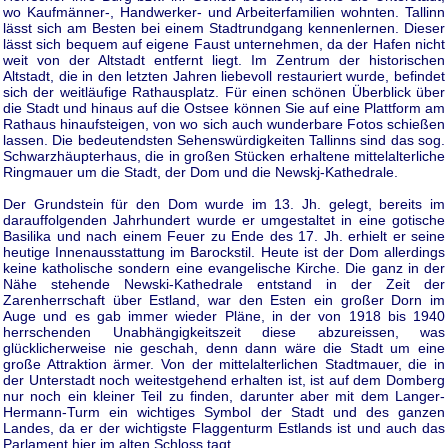
wo Kaufmänner-, Handwerker- und Arbeiterfamilien wohnten. Tallinn
lässt sich am Besten bei einem Stadtrundgang kennenlernen. Dieser
lässt sich bequem auf eigene Faust unternehmen, da der Hafen nicht
weit von der Altstadt entfernt liegt. Im Zentrum der historischen
Altstadt, die in den letzten Jahren liebevoll restauriert wurde, befindet
sich der weitläufige Rathausplatz. Für einen schönen Überblick über
die Stadt und hinaus auf die Ostsee können Sie auf eine Plattform am
Rathaus hinaufsteigen, von wo sich auch wunderbare Fotos schießen
lassen. Die bedeutendsten Sehenswürdigkeiten Tallinns sind das sog.
Schwarzhäupterhaus, die in großen Stücken erhaltene mittelalterliche
Ringmauer um die Stadt, der Dom und die Newskj-Kathedrale.
Der Grundstein für den Dom wurde im 13. Jh. gelegt, bereits im
darauffolgenden Jahrhundert wurde er umgestaltet in eine gotische
Basilika und nach einem Feuer zu Ende des 17. Jh. erhielt er seine
heutige Innenausstattung im Barockstil. Heute ist der Dom allerdings
keine katholische sondern eine evangelische Kirche. Die ganz in der
Nähe stehende Newski-Kathedrale entstand in der Zeit der
Zarenherrschaft über Estland, war den Esten ein großer Dorn im
Auge und es gab immer wieder Pläne, in der von 1918 bis 1940
herrschenden Unabhängigkeitszeit diese abzureissen, was
glücklicherweise nie geschah, denn dann wäre die Stadt um eine
große Attraktion ärmer. Von der mittelalterlichen Stadtmauer, die in
der Unterstadt noch weitestgehend erhalten ist, ist auf dem Domberg
nur noch ein kleiner Teil zu finden, darunter aber mit dem Langer-
Hermann-Turm ein wichtiges Symbol der Stadt und des ganzen
Landes, da er der wichtigste Flaggenturm Estlands ist und auch das
Parlament hier im alten Schloss tagt.