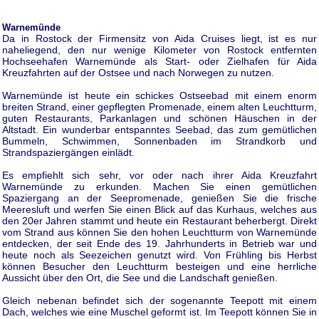
Warnemünde
Da in Rostock der Firmensitz von Aida Cruises liegt, ist es nur
naheliegend, den nur wenige Kilometer von Rostock entfernten
Hochseehafen Warnemünde als Start- oder Zielhafen für Aida
Kreuzfahrten auf der Ostsee und nach Norwegen zu nutzen.
Warnemünde ist heute ein schickes Ostseebad mit einem enorm
breiten Strand, einer gepflegten Promenade, einem alten Leuchtturm,
guten Restaurants, Parkanlagen und schönen Häuschen in der
Altstadt. Ein wunderbar entspanntes Seebad, das zum gemütlichen
Bummeln, Schwimmen, Sonnenbaden im Strandkorb und
Strandspaziergängen einlädt.
Es empfiehlt sich sehr, vor oder nach ihrer Aida Kreuzfahrt
Warnemünde zu erkunden. Machen Sie einen gemütlichen
Spaziergang an der Seepromenade, genießen Sie die frische
Meeresluft und werfen Sie einen Blick auf das Kurhaus, welches aus
den 20er Jahren stammt und heute ein Restaurant beherbergt. Direkt
vom Strand aus können Sie den hohen Leuchtturm von Warnemünde
entdecken, der seit Ende des 19. Jahrhunderts in Betrieb war und
heute noch als Seezeichen genutzt wird. Von Frühling bis Herbst
können Besucher den Leuchtturm besteigen und eine herrliche
Aussicht über den Ort, die See und die Landschaft genießen.
Gleich nebenan befindet sich der sogenannte Teepott mit einem
Dach, welches wie eine Muschel geformt ist. Im Teepott können Sie in