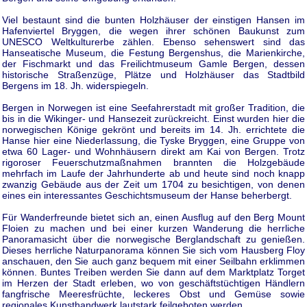
Viel bestaunt sind die bunten Holzhäuser der einstigen Hansen im
Hafenviertel Bryggen, die wegen ihrer schönen Baukunst zum
UNESCO Weltkulturerbe zählen. Ebenso sehenswert sind das
Hanseatische Museum, die Festung Bergenshus, die Marienkirche,
der Fischmarkt und das Freilichtmuseum Gamle Bergen, dessen
historische Straßenzüge, Plätze und Holzhäuser das Stadtbild
Bergens im 18. Jh. widerspiegeln.
Bergen in Norwegen ist eine Seefahrerstadt mit großer Tradition, die
bis in die Wikinger- und Hansezeit zurückreicht. Einst wurden hier die
norwegischen Könige gekrönt und bereits im 14. Jh. errichtete die
Hanse hier eine Niederlassung, die Tyske Bryggen, eine Gruppe von
etwa 60 Lager- und Wohnhäusern direkt am Kai von Bergen. Trotz
rigoroser Feuerschutzmaßnahmen brannten die Holzgebäude
mehrfach im Laufe der Jahrhunderte ab und heute sind noch knapp
zwanzig Gebäude aus der Zeit um 1704 zu besichtigen, von denen
eines ein interessantes Geschichtsmuseum der Hanse beherbergt.
Für Wanderfreunde bietet sich an, einen Ausflug auf den Berg Mount
Floien zu machen und bei einer kurzen Wanderung die herrliche
Panoramasicht über die norwegische Berglandschaft zu genießen.
Dieses herrliche Naturpanorama können Sie sich vom Hausberg Floy
anschauen, den Sie auch ganz bequem mit einer Seilbahn erklimmen
können. Buntes Treiben werden Sie dann auf dem Marktplatz Torget
im Herzen der Stadt erleben, wo von geschäftstüchtigen Händlern
fangfrische Meeresfrüchte, leckeres Obst und Gemüse sowie
regionales Kunsthandwerk lautstark feilgeboten werden.