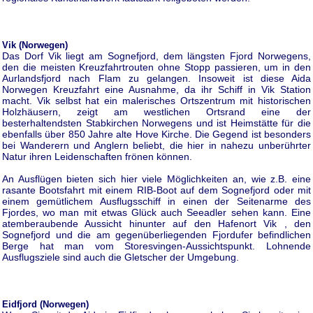
Vik (Norwegen)
Das Dorf Vik liegt am Sognefjord, dem längsten Fjord Norwegens,
den die meisten Kreuzfahrtrouten ohne Stopp passieren, um in den
Aurlandsfjord nach Flam zu gelangen. Insoweit ist diese Aida
Norwegen Kreuzfahrt eine Ausnahme, da ihr Schiff in Vik Station
macht. Vik selbst hat ein malerisches Ortszentrum mit historischen
Holzhäusern, zeigt am westlichen Ortsrand eine der
besterhaltendsten Stabkirchen Norwegens und ist Heimstätte für die
ebenfalls über 850 Jahre alte Hove Kirche. Die Gegend ist besonders
bei Wanderern und Anglern beliebt, die hier in nahezu unberührter
Natur ihren Leidenschaften frönen können.
An Ausflügen bieten sich hier viele Möglichkeiten an, wie z.B. eine
rasante Bootsfahrt mit einem RIB-Boot auf dem Sognefjord oder mit
einem gemütlichem Ausflugsschiff in einen der Seitenarme des
Fjordes, wo man mit etwas Glück auch Seeadler sehen kann. Eine
atemberaubende Aussicht hinunter auf den Hafenort Vik , den
Sognefjord und die am gegenüberliegenden Fjordufer befindlichen
Berge hat man vom Storesvingen-Aussichtspunkt. Lohnende
Ausflugsziele sind auch die Gletscher der Umgebung.
Eidfjord (Norwegen)