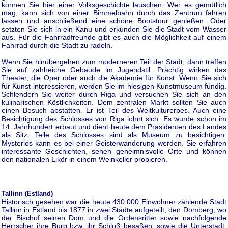
können Sie hier einer Volksgeschichte lauschen. Wer es gemütlich
mag, kann sich von einer Bimmelbahn durch das Zentrum fahren
lassen und anschließend eine schöne Bootstour genießen. Oder
setzten Sie sich in ein Kanu und erkunden Sie die Stadt vom Wasser
aus. Für die Fahrradfreunde gibt es auch die Möglichkeit auf einem
Fahrrad durch die Stadt zu radeln.
Wenn Sie hinübergehen zum moderneren Teil der Stadt, dann treffen
Sie auf zahlreiche Gebäude im Jugendstil. Prächtig wirken das
Theater, die Oper oder auch die Akademie für Kunst. Wenn Sie sich
für Kunst interessieren, werden Sie im hiesigen Kunstmuseum fündig.
Schlendern Sie weiter durch Riga und versuchen Sie sich an den
kulinarischen Köstlichkeiten. Dem zentralen Markt sollten Sie auch
einen Besuch abstatten. Er ist Teil des Weltkulturerbes. Auch eine
Besichtigung des Schlosses von Riga lohnt sich. Es wurde schon im
14. Jahrhundert erbaut und dient heute dem Präsidenten des Landes
als Sitz. Teile des Schlosses sind als Museum zu besichtigen.
Mysteriös kann es bei einer Geisterwanderung werden. Sie erfahren
interessante Geschichten, sehen geheimnisvolle Orte und können
den nationalen Likör in einem Weinkeller probieren.
Tallinn (Estland)
Historisch gesehen war die heute 430.000 Einwohner zählende Stadt
Tallinn in Estland bis 1877 in zwei Städte aufgeteilt, den Domberg, wo
der Bischof seinen Dom und die Ordensritter sowie nachfolgende
Herrscher ihre Burg bzw. ihr Schloß besaßen, sowie die Unterstadt,