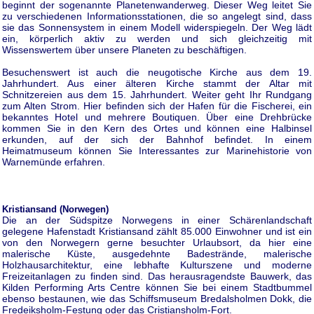
beginnt der sogenannte Planetenwanderweg. Dieser Weg leitet Sie
zu verschiedenen Informationsstationen, die so angelegt sind, dass
sie das Sonnensystem in einem Modell widerspiegeln. Der Weg lädt
ein, körperlich aktiv zu werden und sich gleichzeitig mit
Wissenswertem über unsere Planeten zu beschäftigen.
Besuchenswert ist auch die neugotische Kirche aus dem 19.
Jahrhundert. Aus einer älteren Kirche stammt der Altar mit
Schnitzereien aus dem 15. Jahrhundert. Weiter geht Ihr Rundgang
zum Alten Strom. Hier befinden sich der Hafen für die Fischerei, ein
bekanntes Hotel und mehrere Boutiquen. Über eine Drehbrücke
kommen Sie in den Kern des Ortes und können eine Halbinsel
erkunden, auf der sich der Bahnhof befindet. In einem
Heimatmuseum können Sie Interessantes zur Marinehistorie von
Warnemünde erfahren.
Kristiansand (Norwegen)
Die an der Südspitze Norwegens in einer Schärenlandschaft
gelegene Hafenstadt Kristiansand zählt 85.000 Einwohner und ist ein
von den Norwegern gerne besuchter Urlaubsort, da hier eine
malerische Küste, ausgedehnte Badestrände, malerische
Holzhausarchitektur, eine lebhafte Kulturszene und moderne
Freizeitanlagen zu finden sind. Das herausragendste Bauwerk, das
Kilden Performing Arts Centre können Sie bei einem Stadtbummel
ebenso bestaunen, wie das Schiffsmuseum Bredalsholmen Dokk, die
Fredeiksholm-Festung oder das Cristiansholm-Fort.