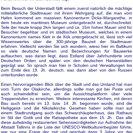
Beim Besuch der Unterstadt fällt einem zuerst natürlich die mächtige
mittelalterliche Stadtmauer mit ihrem Wehrgang auf, die man vom
Hafen kommend am massiven Kanonenturm Dicke-Margarethe, in
dem heute ein maritimes Museum untergebracht ist, durchschreitet.
Teile der heute knapp 2km langen und ca. 15m hohen Mauer sind für
Besucher begehbar und im städtischen Museum, welches in einem
Kanonenturm names Kiek in de Kök untergebracht ist, lässt sich viel
Wissenswertes über die 300-jährige Bauzeit der Stadtmauer
erfahren. Vielleicht werden Sie sich wundern, wieso hier im Baltikum
so viele deutsche Namen und Bezeichnungen für Bauwerke
auftauchen, was daran liegt, dass Estland über Jahrhunderte vom
Deutschen Orden und später von den deutschen Hansestädten
geprägt war. So sprach man hier in Schulen und Verwaltungen bis
zum Ende des 19. Jh. deutsch, was dann aber von den Russen
unterbunden wurde.
Einen hervorragenden Blick über die Stadt und das Umland hat man
vom Turm der Olaikirche, allerdings sollte man gut bei Puste und
auch schwindelfrei sein, um die Aussichtsplattform über viele
Treppenstufen zu erreichen. Weitere interessante Kirchen, mit deren
Bau auch bereits im 13. bzw. 14. Jh. begonnen wurde, sind die
Heiliggeist- und die Nikolaikirche. Gesehen haben sollte man auf
einem Stadtrundgang auch das Schwarzhäupterhaus, das Rathaus
im Stil der Gotik und die Ratsapotheke aus dem 15. Jh.. Das alle
diese aufwändig restaurierten Sehenswürdigkeiten zur Aufnahme der
Altstadt Tallinns in die Liste der UNESCO-Weltkulturerbegüter führte,
war nur eine Frage der zeit und geschah dann 3 Jahre vor der