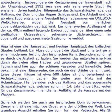
abwechselten. Insbesondere die Restaurierung der Innenstadt nach
der Unabhängigkeit 1991 liess eine sehr sehenswerte Stadtmitte
enstehen, deren bauliche Höhepunkte das Schwarzhäupterhaus, das
Rathaus, der Dom und das Rigaer Schloss sind. Die Altstadt und die
ab etwa 1860 entstandene Neustadt bilden zusammen ein UNESCO-
Weltkulturerbe, wobei die Neustadt von herrlichen
Jugendstilgebäuden geprägt wird. Ein lohenswertes Ausflugsziel ist
der ca. 40km entfernt liegende Badeort Jurmala, der über einen sehr
weitläufigen Ostseestrand, sehenswerte Bäderarchitektur im
Jugendstil und ausgezeichnete Gastronomie verfügt.
Riga ist eine alte Hansestadt und heutige Hauptstadt des baltischen
Staates Lettland. Ein Fluss durchquert die Stadt und unterteilt sie in
einen modernen Teil und den historischen Kern. Besonders schön ist
es durch die Altstadt zu laufen. Sie werden das mittelalterliche Flair
durch die vielen alten Häuser und gewundenen Straßen spüren.
Typisch sind hier auch die schönen Fassaden und Innenhöfe. Sehr
bekannt ist eine Häuserreihe, die auch die drei Brüder genannt wird.
Eines dieser Häuser ist etwa 500 Jahre alt und beherbergt ein
Architekturmuseum. Laufen Sie weiter zum Platz mit der
Rolandstatue. Hier befinden sich das Rathaus und das sogenannte
Schwarzhäupterhaus, welches schon im 14. Jahrhundert Kaufleuten
für das Zusammenkommen diente. Auffällig ist die Fassade mit den
Wappen.
Sicherlich werden Sie auch am historischen Dom vorbeikommen.
Dieser enthält eine mächtige Orgel, eine der größten der Welt. Eine
grandiose Aussicht erhalten Sie vom Turm der Petrikirche. Alle 3h