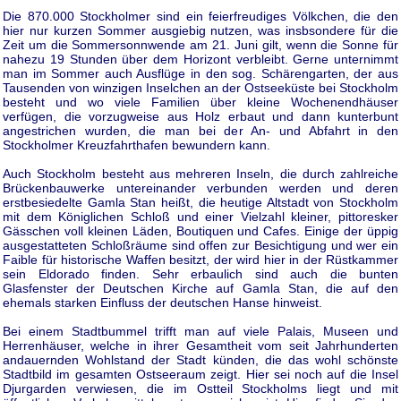
Die 870.000 Stockholmer sind ein feierfreudiges Völkchen, die den
hier nur kurzen Sommer ausgiebig nutzen, was insbsondere für die
Zeit um die Sommersonnwende am 21. Juni gilt, wenn die Sonne für
nahezu 19 Stunden über dem Horizont verbleibt. Gerne unternimmt
man im Sommer auch Ausflüge in den sog. Schärengarten, der aus
Tausenden von winzigen Inselchen an der Ostseeküste bei Stockholm
besteht und wo viele Familien über kleine Wochenendhäuser
verfügen, die vorzugweise aus Holz erbaut und dann kunterbunt
angestrichen wurden, die man bei der An- und Abfahrt in den
Stockholmer Kreuzfahrthafen bewundern kann.
Auch Stockholm besteht aus mehreren Inseln, die durch zahlreiche
Brückenbauwerke untereinander verbunden werden und deren
erstbesiedelte Gamla Stan heißt, die heutige Altstadt von Stockholm
mit dem Königlichen Schloß und einer Vielzahl kleiner, pittoresker
Gässchen voll kleinen Läden, Boutiquen und Cafes. Einige der üppig
ausgestatteten Schloßräume sind offen zur Besichtigung und wer ein
Faible für historische Waffen besitzt, der wird hier in der Rüstkammer
sein Eldorado finden. Sehr erbaulich sind auch die bunten
Glasfenster der Deutschen Kirche auf Gamla Stan, die auf den
ehemals starken Einfluss der deutschen Hanse hinweist.
Bei einem Stadtbummel trifft man auf viele Palais, Museen und
Herrenhäuser, welche in ihrer Gesamtheit vom seit Jahrhunderten
andauernden Wohlstand der Stadt künden, die das wohl schönste
Stadtbild im gesamten Ostseeraum zeigt. Hier sei noch auf die Insel
Djurgarden verwiesen, die im Ostteil Stockholms liegt und mit