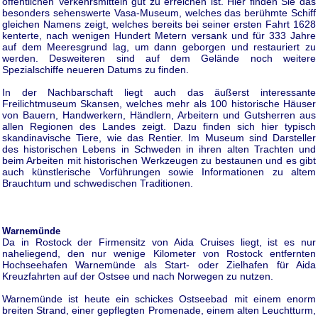
öffentlichen Verkehrsmitteln gut zu erreichen ist. Hier finden Sie das
besonders sehenswerte Vasa-Museum, welches das berühmte Schiff
gleichen Namens zeigt, welches bereits bei seiner ersten Fahrt 1628
kenterte, nach wenigen Hundert Metern versank und für 333 Jahre
auf dem Meeresgrund lag, um dann geborgen und restauriert zu
werden. Desweiteren sind auf dem Gelände noch weitere
Spezialschiffe neueren Datums zu finden.
In der Nachbarschaft liegt auch das äußerst interessante
Freilichtmuseum Skansen, welches mehr als 100 historische Häuser
von Bauern, Handwerkern, Händlern, Arbeitern und Gutsherren aus
allen Regionen des Landes zeigt. Dazu finden sich hier typisch
skandinavische Tiere, wie das Rentier. Im Museum sind Darsteller
des historischen Lebens in Schweden in ihren alten Trachten und
beim Arbeiten mit historischen Werkzeugen zu bestaunen und es gibt
auch künstlerische Vorführungen sowie Informationen zu altem
Brauchtum und schwedischen Traditionen.
Warnemünde
Da in Rostock der Firmensitz von Aida Cruises liegt, ist es nur
naheliegend, den nur wenige Kilometer von Rostock entfernten
Hochseehafen Warnemünde als Start- oder Zielhafen für Aida
Kreuzfahrten auf der Ostsee und nach Norwegen zu nutzen.
Warnemünde ist heute ein schickes Ostseebad mit einem enorm
breiten Strand, einer gepflegten Promenade, einem alten Leuchtturm,