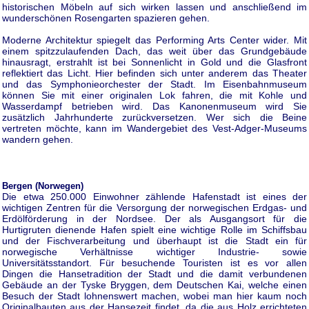
historischen Möbeln auf sich wirken lassen und anschließend im
wunderschönen Rosengarten spazieren gehen.
Moderne Architektur spiegelt das Performing Arts Center wider. Mit
einem spitzzulaufenden Dach, das weit über das Grundgebäude
hinausragt, erstrahlt ist bei Sonnenlicht in Gold und die Glasfront
reflektiert das Licht. Hier befinden sich unter anderem das Theater
und das Symphonieorchester der Stadt. Im Eisenbahnmuseum
können Sie mit einer originalen Lok fahren, die mit Kohle und
Wasserdampf betrieben wird. Das Kanonenmuseum wird Sie
zusätzlich Jahrhunderte zurückversetzen. Wer sich die Beine
vertreten möchte, kann im Wandergebiet des Vest-Adger-Museums
wandern gehen.
Bergen (Norwegen)
Die etwa 250.000 Einwohner zählende Hafenstadt ist eines der
wichtigen Zentren für die Versorgung der norwegischen Erdgas- und
Erdölförderung in der Nordsee. Der als Ausgangsort für die
Hurtigruten dienende Hafen spielt eine wichtige Rolle im Schiffsbau
und der Fischverarbeitung und überhaupt ist die Stadt ein für
norwegische Verhältnisse wichtiger Industrie- sowie
Universitätsstandort. Für besuchende Touristen ist es vor allen
Dingen die Hansetradition der Stadt und die damit verbundenen
Gebäude an der Tyske Bryggen, dem Deutschen Kai, welche einen
Besuch der Stadt lohnenswert machen, wobei man hier kaum noch
Originalbauten aus der Hansezeit findet, da die aus Holz errichteten