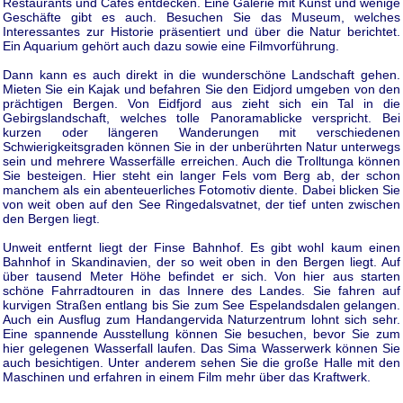
Restaurants und Cafés entdecken. Eine Galerie mit Kunst und wenige
Geschäfte gibt es auch. Besuchen Sie das Museum, welches
Interessantes zur Historie präsentiert und über die Natur berichtet.
Ein Aquarium gehört auch dazu sowie eine Filmvorführung.
Dann kann es auch direkt in die wunderschöne Landschaft gehen.
Mieten Sie ein Kajak und befahren Sie den Eidjord umgeben von den
prächtigen Bergen. Von Eidfjord aus zieht sich ein Tal in die
Gebirgslandschaft, welches tolle Panoramablicke verspricht. Bei
kurzen oder längeren Wanderungen mit verschiedenen
Schwierigkeitsgraden können Sie in der unberührten Natur unterwegs
sein und mehrere Wasserfälle erreichen. Auch die Trolltunga können
Sie besteigen. Hier steht ein langer Fels vom Berg ab, der schon
manchem als ein abenteuerliches Fotomotiv diente. Dabei blicken Sie
von weit oben auf den See Ringedalsvatnet, der tief unten zwischen
den Bergen liegt.
Unweit entfernt liegt der Finse Bahnhof. Es gibt wohl kaum einen
Bahnhof in Skandinavien, der so weit oben in den Bergen liegt. Auf
über tausend Meter Höhe befindet er sich. Von hier aus starten
schöne Fahrradtouren in das Innere des Landes. Sie fahren auf
kurvigen Straßen entlang bis Sie zum See Espelandsdalen gelangen.
Auch ein Ausflug zum Handangervida Naturzentrum lohnt sich sehr.
Eine spannende Ausstellung können Sie besuchen, bevor Sie zum
hier gelegenen Wasserfall laufen. Das Sima Wasserwerk können Sie
auch besichtigen. Unter anderem sehen Sie die große Halle mit den
Maschinen und erfahren in einem Film mehr über das Kraftwerk.