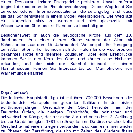
einem Restaurant leckere Fischgerichte probieren. Unweit entfernt
beginnt der sogenannte Planetenwanderweg. Dieser Weg leitet Sie
zu verschiedenen Informationsstationen, die so angelegt sind, dass
sie das Sonnensystem in einem Modell widerspiegeln. Der Weg lädt
ein, körperlich aktiv zu werden und sich gleichzeitig mit
Wissenswertem über unsere Planeten zu beschäftigen.
Besuchenswert ist auch die neugotische Kirche aus dem 19.
Jahrhundert. Aus einer älteren Kirche stammt der Altar mit
Schnitzereien aus dem 15. Jahrhundert. Weiter geht Ihr Rundgang
zum Alten Strom. Hier befinden sich der Hafen für die Fischerei, ein
bekanntes Hotel und mehrere Boutiquen. Über eine Drehbrücke
kommen Sie in den Kern des Ortes und können eine Halbinsel
erkunden, auf der sich der Bahnhof befindet. In einem
Heimatmuseum können Sie Interessantes zur Marinehistorie von
Warnemünde erfahren.
Riga (Lettland)
Die lettische Hauptstadt Riga ist mit ihren 700.000 Bewohnern die
bedeutendste Metropole im gesamten Baltikum. In der bisher
achthundertjährigen Geschichte der Stadt herschten hier der
Deutsche Orden, die hiesigen Erzbischöfe, die polnischen und
schwedischen Könige, der russische Zar und nach dem 2. Weltkrieg
bis zur Unabhängigkeit 1991 die Sowjetunion. Da diese wechselvolle
Geschichte mit vielen Kriegen verbunden war, kam es immer wieder
zu Phasen der Zerstörung, die sich mit Zeiten des Wiederaufbaus