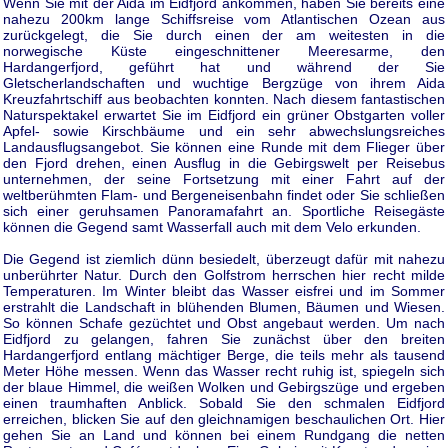
Wenn Sie mit der Aida im Eidfjord ankommen, haben Sie bereits eine
nahezu 200km lange Schiffsreise vom Atlantischen Ozean aus
zurückgelegt, die Sie durch einen der am weitesten in die
norwegische Küste eingeschnittener Meeresarme, den
Hardangerfjord, geführt hat und während der Sie
Gletscherlandschaften und wuchtige Bergzüge von ihrem Aida
Kreuzfahrtschiff aus beobachten konnten. Nach diesem fantastischen
Naturspektakel erwartet Sie im Eidfjord ein grüner Obstgarten voller
Apfel- sowie Kirschbäume und ein sehr abwechslungsreiches
Landausflugsangebot. Sie können eine Runde mit dem Flieger über
den Fjord drehen, einen Ausflug in die Gebirgswelt per Reisebus
unternehmen, der seine Fortsetzung mit einer Fahrt auf der
weltberühmten Flam- und Bergeneisenbahn findet oder Sie schließen
sich einer geruhsamen Panoramafahrt an. Sportliche Reisegäste
können die Gegend samt Wasserfall auch mit dem Velo erkunden.
Die Gegend ist ziemlich dünn besiedelt, überzeugt dafür mit nahezu
unberührter Natur. Durch den Golfstrom herrschen hier recht milde
Temperaturen. Im Winter bleibt das Wasser eisfrei und im Sommer
erstrahlt die Landschaft in blühenden Blumen, Bäumen und Wiesen.
So können Schafe gezüchtet und Obst angebaut werden. Um nach
Eidfjord zu gelangen, fahren Sie zunächst über den breiten
Hardangerfjord entlang mächtiger Berge, die teils mehr als tausend
Meter Höhe messen. Wenn das Wasser recht ruhig ist, spiegeln sich
der blaue Himmel, die weißen Wolken und Gebirgszüge und ergeben
einen traumhaften Anblick. Sobald Sie den schmalen Eidfjord
erreichen, blicken Sie auf den gleichnamigen beschaulichen Ort. Hier
gehen Sie an Land und können bei einem Rundgang die netten