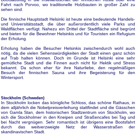
Fahrt nach Porvoo, wo traditionelle Holzbauten in großer Zahl zu
sehen sind.
Die finnische Hauptstadt Helsinki ist heute eine bedeutende Handels-
und Universitätsstadt, die über außerordentlich viele Parks und
Waldflächen verfügt. Nahezu ein Drittel der Stadtfläche sind begrünt
und bieten für die Bewohner Helsinkis und für Touristen ein Refugium
der Erholung.
Erholung haben die Besucher Helsinkis zwischendurch wohl auch
nötig, da die vielen Sehenswürdigkeiten der Stadt einen ganz schön
auf Trab halten können. Doch im Grunde ist Helsinki eine sehr
gemütliche Stadt und die Finnen auch nicht für Hektik und Stress
bekannt. Da schon eher für ihre Naturliebe, den regelmäßigen
Besuch der finnischen Sauna und ihre Begeisterung für den
Wintersport.
Stockholm (Schweden)
In Stockholm locken das königliche Schloss, das schöne Rathaus, in
dem alljährlich die Nobelpreisverleihung stattfindet und die Gässchen
von Gamla Stan, dem historischen Stadtzentrum von Stockholm, wo
sich die Stockholmer in den Kneipen und Straßencafes bei Tag und
bei Nacht vergnügen. Sehr romantisch ist übrigens eine Bootsfahrt
durch das weitverzweigte Netz der Wasserstraßen der
skandinavischen Stadt.