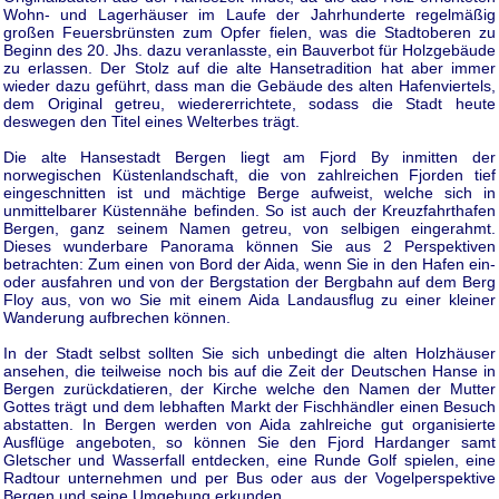
Wohn- und Lagerhäuser im Laufe der Jahrhunderte regelmäßig
großen Feuersbrünsten zum Opfer fielen, was die Stadtoberen zu
Beginn des 20. Jhs. dazu veranlasste, ein Bauverbot für Holzgebäude
zu erlassen. Der Stolz auf die alte Hansetradition hat aber immer
wieder dazu geführt, dass man die Gebäude des alten Hafenviertels,
dem Original getreu, wiedererrichtete, sodass die Stadt heute
deswegen den Titel eines Welterbes trägt.
Die alte Hansestadt Bergen liegt am Fjord By inmitten der
norwegischen Küstenlandschaft, die von zahlreichen Fjorden tief
eingeschnitten ist und mächtige Berge aufweist, welche sich in
unmittelbarer Küstennähe befinden. So ist auch der Kreuzfahrthafen
Bergen, ganz seinem Namen getreu, von selbigen eingerahmt.
Dieses wunderbare Panorama können Sie aus 2 Perspektiven
betrachten: Zum einen von Bord der Aida, wenn Sie in den Hafen ein-
oder ausfahren und von der Bergstation der Bergbahn auf dem Berg
Floy aus, von wo Sie mit einem Aida Landausflug zu einer kleiner
Wanderung aufbrechen können.
In der Stadt selbst sollten Sie sich unbedingt die alten Holzhäuser
ansehen, die teilweise noch bis auf die Zeit der Deutschen Hanse in
Bergen zurückdatieren, der Kirche welche den Namen der Mutter
Gottes trägt und dem lebhaften Markt der Fischhändler einen Besuch
abstatten. In Bergen werden von Aida zahlreiche gut organisierte
Ausflüge angeboten, so können Sie den Fjord Hardanger samt
Gletscher und Wasserfall entdecken, eine Runde Golf spielen, eine
Radtour unternehmen und per Bus oder aus der Vogelperspektive
Bergen und seine Umgebung erkunden.