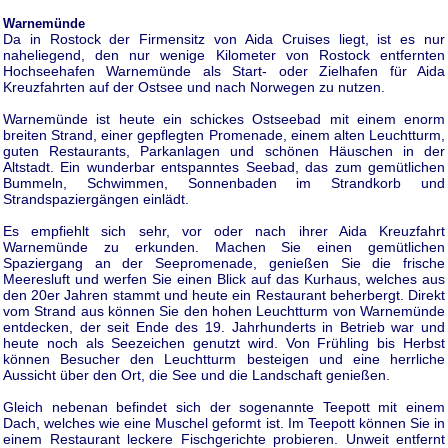
Warnemünde
Da in Rostock der Firmensitz von Aida Cruises liegt, ist es nur
naheliegend, den nur wenige Kilometer von Rostock entfernten
Hochseehafen Warnemünde als Start- oder Zielhafen für Aida
Kreuzfahrten auf der Ostsee und nach Norwegen zu nutzen.
Warnemünde ist heute ein schickes Ostseebad mit einem enorm
breiten Strand, einer gepflegten Promenade, einem alten Leuchtturm,
guten Restaurants, Parkanlagen und schönen Häuschen in der
Altstadt. Ein wunderbar entspanntes Seebad, das zum gemütlichen
Bummeln, Schwimmen, Sonnenbaden im Strandkorb und
Strandspaziergängen einlädt.
Es empfiehlt sich sehr, vor oder nach ihrer Aida Kreuzfahrt
Warnemünde zu erkunden. Machen Sie einen gemütlichen
Spaziergang an der Seepromenade, genießen Sie die frische
Meeresluft und werfen Sie einen Blick auf das Kurhaus, welches aus
den 20er Jahren stammt und heute ein Restaurant beherbergt. Direkt
vom Strand aus können Sie den hohen Leuchtturm von Warnemünde
entdecken, der seit Ende des 19. Jahrhunderts in Betrieb war und
heute noch als Seezeichen genutzt wird. Von Frühling bis Herbst
können Besucher den Leuchtturm besteigen und eine herrliche
Aussicht über den Ort, die See und die Landschaft genießen.
Gleich nebenan befindet sich der sogenannte Teepott mit einem
Dach, welches wie eine Muschel geformt ist. Im Teepott können Sie in
einem Restaurant leckere Fischgerichte probieren. Unweit entfernt