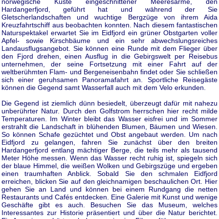
norwegische Küste eingeschnittener Meeresarme, den
Hardangerfjord, geführt hat und während der Sie
Gletscherlandschaften und wuchtige Bergzüge von ihrem Aida
Kreuzfahrtschiff aus beobachten konnten. Nach diesem fantastischen
Naturspektakel erwartet Sie im Eidfjord ein grüner Obstgarten voller
Apfel- sowie Kirschbäume und ein sehr abwechslungsreiches
Landausflugsangebot. Sie können eine Runde mit dem Flieger über
den Fjord drehen, einen Ausflug in die Gebirgswelt per Reisebus
unternehmen, der seine Fortsetzung mit einer Fahrt auf der
weltberühmten Flam- und Bergeneisenbahn findet oder Sie schließen
sich einer geruhsamen Panoramafahrt an. Sportliche Reisegäste
können die Gegend samt Wasserfall auch mit dem Velo erkunden.
Die Gegend ist ziemlich dünn besiedelt, überzeugt dafür mit nahezu
unberührter Natur. Durch den Golfstrom herrschen hier recht milde
Temperaturen. Im Winter bleibt das Wasser eisfrei und im Sommer
erstrahlt die Landschaft in blühenden Blumen, Bäumen und Wiesen.
So können Schafe gezüchtet und Obst angebaut werden. Um nach
Eidfjord zu gelangen, fahren Sie zunächst über den breiten
Hardangerfjord entlang mächtiger Berge, die teils mehr als tausend
Meter Höhe messen. Wenn das Wasser recht ruhig ist, spiegeln sich
der blaue Himmel, die weißen Wolken und Gebirgszüge und ergeben
einen traumhaften Anblick. Sobald Sie den schmalen Eidfjord
erreichen, blicken Sie auf den gleichnamigen beschaulichen Ort. Hier
gehen Sie an Land und können bei einem Rundgang die netten
Restaurants und Cafés entdecken. Eine Galerie mit Kunst und wenige
Geschäfte gibt es auch. Besuchen Sie das Museum, welches
Interessantes zur Historie präsentiert und über die Natur berichtet.