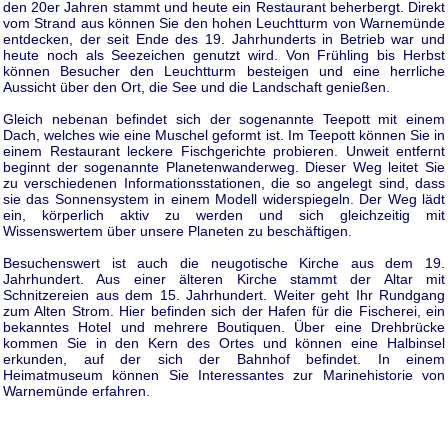
den 20er Jahren stammt und heute ein Restaurant beherbergt. Direkt
vom Strand aus können Sie den hohen Leuchtturm von Warnemünde
entdecken, der seit Ende des 19. Jahrhunderts in Betrieb war und
heute noch als Seezeichen genutzt wird. Von Frühling bis Herbst
können Besucher den Leuchtturm besteigen und eine herrliche
Aussicht über den Ort, die See und die Landschaft genießen.
Gleich nebenan befindet sich der sogenannte Teepott mit einem
Dach, welches wie eine Muschel geformt ist. Im Teepott können Sie in
einem Restaurant leckere Fischgerichte probieren. Unweit entfernt
beginnt der sogenannte Planetenwanderweg. Dieser Weg leitet Sie
zu verschiedenen Informationsstationen, die so angelegt sind, dass
sie das Sonnensystem in einem Modell widerspiegeln. Der Weg lädt
ein, körperlich aktiv zu werden und sich gleichzeitig mit
Wissenswertem über unsere Planeten zu beschäftigen.
Besuchenswert ist auch die neugotische Kirche aus dem 19.
Jahrhundert. Aus einer älteren Kirche stammt der Altar mit
Schnitzereien aus dem 15. Jahrhundert. Weiter geht Ihr Rundgang
zum Alten Strom. Hier befinden sich der Hafen für die Fischerei, ein
bekanntes Hotel und mehrere Boutiquen. Über eine Drehbrücke
kommen Sie in den Kern des Ortes und können eine Halbinsel
erkunden, auf der sich der Bahnhof befindet. In einem
Heimatmuseum können Sie Interessantes zur Marinehistorie von
Warnemünde erfahren.