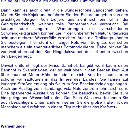
Ein Aquarium gehört auch dazu sowie eine Filmvorführung.
Dann kann es auch direkt in die wunderschöne Landschaft gehen.
Mieten Sie ein Kajak und befahren Sie den Eidjord umgeben von den
prächtigen Bergen. Von Eidfjord aus zieht sich ein Tal in die
Gebirgslandschaft, welches tolle Panoramablicke verspricht. Bei
kurzen oder längeren Wanderungen mit verschiedenen
Schwierigkeitsgraden können Sie in der unberührten Natur unterwegs
sein und mehrere Wasserfälle erreichen. Auch die Trolltunga können
Sie besteigen. Hier steht ein langer Fels vom Berg ab, der schon
manchem als ein abenteuerliches Fotomotiv diente. Dabei blicken Sie
von weit oben auf den See Ringedalsvatnet, der tief unten zwischen
den Bergen liegt.
Unweit entfernt liegt der Finse Bahnhof. Es gibt wohl kaum einen
Bahnhof in Skandinavien, der so weit oben in den Bergen liegt. Auf
über tausend Meter Höhe befindet er sich. Von hier aus starten
schöne Fahrradtouren in das Innere des Landes. Sie fahren auf
kurvigen Straßen entlang bis Sie zum See Espelandsdalen gelangen.
Auch ein Ausflug zum Handangervida Naturzentrum lohnt sich sehr.
Eine spannende Ausstellung können Sie besuchen, bevor Sie zum
hier gelegenen Wasserfall laufen. Das Sima Wasserwerk können Sie
auch besichtigen. Unter anderem sehen Sie die große Halle mit den
Maschinen und erfahren in einem Film mehr über das Kraftwerk.
Warnemünde