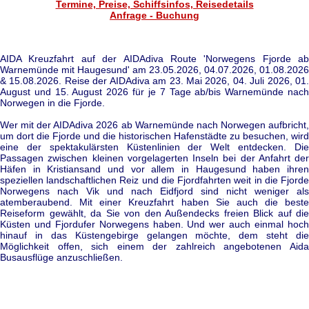
Termine, Preise, Schiffsinfos, Reisedetails
Anfrage - Buchung
AIDA Kreuzfahrt auf der AIDAdiva Route 'Norwegens Fjorde ab
Warnemünde mit Haugesund' am 23.05.2026, 04.07.2026, 01.08.2026
& 15.08.2026. Reise der AIDAdiva am 23. Mai 2026, 04. Juli 2026, 01.
August und 15. August 2026 für je 7 Tage ab/bis Warnemünde nach
Norwegen in die Fjorde.
Wer mit der AIDAdiva 2026 ab Warnemünde nach Norwegen aufbricht,
um dort die Fjorde und die historischen Hafenstädte zu besuchen, wird
eine der spektakulärsten Küstenlinien der Welt entdecken. Die
Passagen zwischen kleinen vorgelagerten Inseln bei der Anfahrt der
Häfen in Kristiansand und vor allem in Haugesund haben ihren
speziellen landschaftlichen Reiz und die Fjordfahrten weit in die Fjorde
Norwegens nach Vik und nach Eidfjord sind nicht weniger als
atemberaubend. Mit einer Kreuzfahrt haben Sie auch die beste
Reiseform gewählt, da Sie von den Außendecks freien Blick auf die
Küsten und Fjordufer Norwegens haben. Und wer auch einmal hoch
hinauf in das Küstengebirge gelangen möchte, dem steht die
Möglichkeit offen, sich einem der zahlreich angebotenen Aida
Busausflüge anzuschließen.