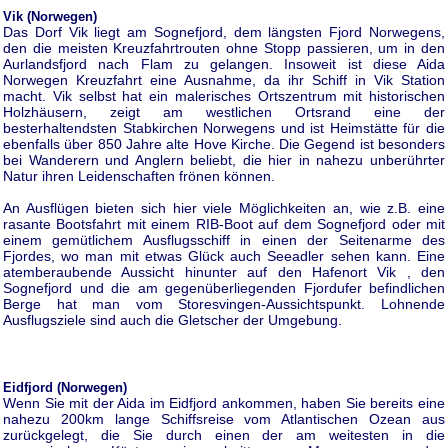
Vik (Norwegen)
Das Dorf Vik liegt am Sognefjord, dem längsten Fjord Norwegens,
den die meisten Kreuzfahrtrouten ohne Stopp passieren, um in den
Aurlandsfjord nach Flam zu gelangen. Insoweit ist diese Aida
Norwegen Kreuzfahrt eine Ausnahme, da ihr Schiff in Vik Station
macht. Vik selbst hat ein malerisches Ortszentrum mit historischen
Holzhäusern, zeigt am westlichen Ortsrand eine der
besterhaltendsten Stabkirchen Norwegens und ist Heimstätte für die
ebenfalls über 850 Jahre alte Hove Kirche. Die Gegend ist besonders
bei Wanderern und Anglern beliebt, die hier in nahezu unberührter
Natur ihren Leidenschaften frönen können.
An Ausflügen bieten sich hier viele Möglichkeiten an, wie z.B. eine
rasante Bootsfahrt mit einem RIB-Boot auf dem Sognefjord oder mit
einem gemütlichem Ausflugsschiff in einen der Seitenarme des
Fjordes, wo man mit etwas Glück auch Seeadler sehen kann. Eine
atemberaubende Aussicht hinunter auf den Hafenort Vik , den
Sognefjord und die am gegenüberliegenden Fjordufer befindlichen
Berge hat man vom Storesvingen-Aussichtspunkt. Lohnende
Ausflugsziele sind auch die Gletscher der Umgebung.
Eidfjord (Norwegen)
Wenn Sie mit der Aida im Eidfjord ankommen, haben Sie bereits eine
nahezu 200km lange Schiffsreise vom Atlantischen Ozean aus
zurückgelegt, die Sie durch einen der am weitesten in die