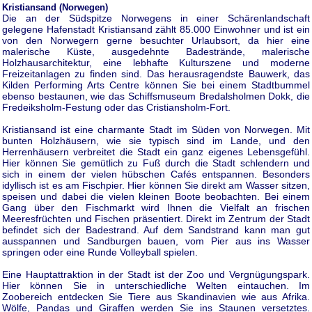
Kristiansand (Norwegen)
Die an der Südspitze Norwegens in einer Schärenlandschaft
gelegene Hafenstadt Kristiansand zählt 85.000 Einwohner und ist ein
von den Norwegern gerne besuchter Urlaubsort, da hier eine
malerische Küste, ausgedehnte Badestrände, malerische
Holzhausarchitektur, eine lebhafte Kulturszene und moderne
Freizeitanlagen zu finden sind. Das herausragendste Bauwerk, das
Kilden Performing Arts Centre können Sie bei einem Stadtbummel
ebenso bestaunen, wie das Schiffsmuseum Bredalsholmen Dokk, die
Fredeiksholm-Festung oder das Cristiansholm-Fort.
Kristiansand ist eine charmante Stadt im Süden von Norwegen. Mit
bunten Holzhäusern, wie sie typisch sind im Lande, und den
Herrenhäusern verbreitet die Stadt ein ganz eigenes Lebensgefühl.
Hier können Sie gemütlich zu Fuß durch die Stadt schlendern und
sich in einem der vielen hübschen Cafés entspannen. Besonders
idyllisch ist es am Fischpier. Hier können Sie direkt am Wasser sitzen,
speisen und dabei die vielen kleinen Boote beobachten. Bei einem
Gang über den Fischmarkt wird Ihnen die Vielfalt an frischen
Meeresfrüchten und Fischen präsentiert. Direkt im Zentrum der Stadt
befindet sich der Badestrand. Auf dem Sandstrand kann man gut
ausspannen und Sandburgen bauen, vom Pier aus ins Wasser
springen oder eine Runde Volleyball spielen.
Eine Hauptattraktion in der Stadt ist der Zoo und Vergnügungspark.
Hier können Sie in unterschiedliche Welten eintauchen. Im
Zoobereich entdecken Sie Tiere aus Skandinavien wie aus Afrika.
Wölfe, Pandas und Giraffen werden Sie ins Staunen versetztes.