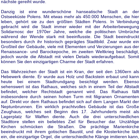
nächste gereiht wurde.
Danzig ist eine wunderschöne hanseatische Stadt an der
Ostseeküste Polens. Mit etwas mehr als 450.000 Menschen, die hier
leben, gehört sie zu den größten Städten Polens. In Verbindung
gebracht wird die Stadt immer wieder mit der Arbeiterbewegung
Solidarnosc der 1970er Jahre, welche die politischen Umbrüche
während der Wende stark mit beeinflusste. Die Stadt beeindruckt
besonders durch ihr historisch geprägtes Stadtbild. Zwar wurde ein
Großteil der Gebäude, viele mit Elementen und Verzierungen aus der
Renaissance- und Barockepoche, im zweiten Weltkrieg beschädigt,
jedoch wurde die Altstadt mit vielen Details wiederaufgebaut. Somit
können Sie den einzigartigen Charme der Stadt erfahren.
Das Wahrzeichen der Stadt ist ein Kran, der seit den 1360ern als
Hebewerk diente. Er wurde aus Holz und Backstein erbaut und kann
heute bei einem Stadtrundgang besichtigt werden. Ebenso
sehenswert ist das Rathaus, welches sich in einem Teil der Altstadt
befindet, welcher Rechtstadt genannt wird. Das Rathaus fällt
insbesondere durch seinen hohen Turm mit filigranen Ornamenten
auf. Direkt vor dem Rathaus befindet sich auf dem Langen Markt der
Neptunbrunnen. Ein wirklich prachtvolles Gebäude ist das Große
Zeughaus, welches seit Beginn des 17. Jahrhunderts meist als
Lagerplatz für Waffen diente. Auch die drei unterschiedlichen
Stadttore stellen ein beliebtes Ziel für Besucher dar. Unzählige
Kirchen schmücken die Straßen. Die prächtige Marienkirche
beeindruckt mit ihrem gotischen Baustil, und die Klosterkirche lädt
ein, die einzigartige Orgel, die unterschiedliche Klänge imitieren kann,