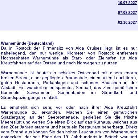
10.07.2027
07.08.2027
02.10.2027
Warnemünde (Deutschland)
Da in Rostock der Firmensitz von Aida Cruises liegt, ist es nur
naheliegend, den nur wenige Kilometer von Rostock entfernten
Hochseehafen Warnemünde als Start- oder Zielhafen für Aida
Kreuzfahrten auf der Ostsee und nach Norwegen zu nutzen.
Warnemünde ist heute ein schickes Ostseebad mit einem enorm
breiten Strand, einer gepflegten Promenade, einem alten Leuchtturm,
guten Restaurants, Parkanlagen und schönen Häuschen in der
Altstadt. Ein wunderbar entspanntes Seebad, das zum gemütlichen
Bummeln, Schwimmen, Sonnenbaden im Strandkorb und
Strandspaziergängen einlädt.
Es empfiehlt sich sehr, vor oder nach ihrer Aida Kreuzfahrt
Warnemünde zu erkunden. Machen Sie einen gemütlichen
Spaziergang an der Seepromenade, genießen Sie die frische
Meeresluft und werfen Sie einen Blick auf das Kurhaus, welches aus
den 20er Jahren stammt und heute ein Restaurant beherbergt. Direkt
vom Strand aus können Sie den hohen Leuchtturm von Warnemünde
entdecken, der seit Ende des 19. Jahrhunderts in Betrieb war und