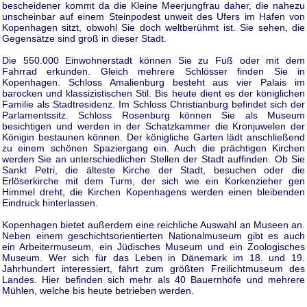
bescheidener kommt da die Kleine Meerjungfrau daher, die nahezu
unscheinbar auf einem Steinpodest unweit des Ufers im Hafen von
Kopenhagen sitzt, obwohl Sie doch weltberühmt ist. Sie sehen, die
Gegensätze sind groß in dieser Stadt.
Die 550.000 Einwohnerstadt können Sie zu Fuß oder mit dem
Fahrrad erkunden. Gleich mehrere Schlösser finden Sie in
Kopenhagen. Schloss Amalienburg besteht aus vier Palais im
barocken und klassizistischen Stil. Bis heute dient es der königlichen
Familie als Stadtresidenz. Im Schloss Christianburg befindet sich der
Parlamentssitz. Schloss Rosenburg können Sie als Museum
besichtigen und werden in der Schatzkammer die Kronjuwelen der
Königin bestaunen können. Der königliche Garten lädt anschließend
zu einem schönen Spaziergang ein. Auch die prächtigen Kirchen
werden Sie an unterschiedlichen Stellen der Stadt auffinden. Ob Sie
Sankt Petri, die älteste Kirche der Stadt, besuchen oder die
Erlöserkirche mit dem Turm, der sich wie ein Korkenzieher gen
Himmel dreht, die Kirchen Kopenhagens werden einen bleibenden
Eindruck hinterlassen.
Kopenhagen bietet außerdem eine reichliche Auswahl an Museen an.
Neben einem geschichtsorientierten Nationalmuseum gibt es auch
ein Arbeitermuseum, ein Jüdisches Museum und ein Zoologisches
Museum. Wer sich für das Leben in Dänemark im 18. und 19.
Jahrhundert interessiert, fährt zum größten Freilichtmuseum des
Landes. Hier befinden sich mehr als 40 Bauernhöfe und mehrere
Mühlen, welche bis heute betrieben werden.