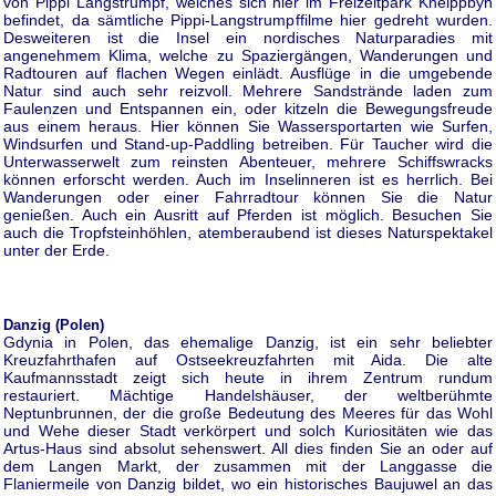
von Pippi Langstrumpf, welches sich hier im Freizeitpark Kneippbyn
befindet, da sämtliche Pippi-Langstrumpffilme hier gedreht wurden.
Desweiteren ist die Insel ein nordisches Naturparadies mit
angenehmem Klima, welche zu Spaziergängen, Wanderungen und
Radtouren auf flachen Wegen einlädt. Ausflüge in die umgebende
Natur sind auch sehr reizvoll. Mehrere Sandstrände laden zum
Faulenzen und Entspannen ein, oder kitzeln die Bewegungsfreude
aus einem heraus. Hier können Sie Wassersportarten wie Surfen,
Windsurfen und Stand-up-Paddling betreiben. Für Taucher wird die
Unterwasserwelt zum reinsten Abenteuer, mehrere Schiffswracks
können erforscht werden. Auch im Inselinneren ist es herrlich. Bei
Wanderungen oder einer Fahrradtour können Sie die Natur
genießen. Auch ein Ausritt auf Pferden ist möglich. Besuchen Sie
auch die Tropfsteinhöhlen, atemberaubend ist dieses Naturspektakel
unter der Erde.
Danzig (Polen)
Gdynia in Polen, das ehemalige Danzig, ist ein sehr beliebter
Kreuzfahrthafen auf Ostseekreuzfahrten mit Aida. Die alte
Kaufmannsstadt zeigt sich heute in ihrem Zentrum rundum
restauriert. Mächtige Handelshäuser, der weltberühmte
Neptunbrunnen, der die große Bedeutung des Meeres für das Wohl
und Wehe dieser Stadt verkörpert und solch Kuriositäten wie das
Artus-Haus sind absolut sehenswert. All dies finden Sie an oder auf
dem Langen Markt, der zusammen mit der Langgasse die
Flaniermeile von Danzig bildet, wo ein historisches Baujuwel an das