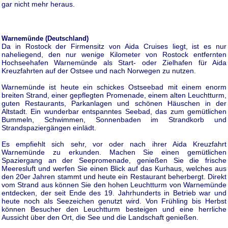
gar nicht mehr heraus.
Warnemünde (Deutschland)
Da in Rostock der Firmensitz von Aida Cruises liegt, ist es nur
naheliegend, den nur wenige Kilometer von Rostock entfernten
Hochseehafen Warnemünde als Start- oder Zielhafen für Aida
Kreuzfahrten auf der Ostsee und nach Norwegen zu nutzen.
Warnemünde ist heute ein schickes Ostseebad mit einem enorm
breiten Strand, einer gepflegten Promenade, einem alten Leuchtturm,
guten Restaurants, Parkanlagen und schönen Häuschen in der
Altstadt. Ein wunderbar entspanntes Seebad, das zum gemütlichen
Bummeln, Schwimmen, Sonnenbaden im Strandkorb und
Strandspaziergängen einlädt.
Es empfiehlt sich sehr, vor oder nach ihrer Aida Kreuzfahrt
Warnemünde zu erkunden. Machen Sie einen gemütlichen
Spaziergang an der Seepromenade, genießen Sie die frische
Meeresluft und werfen Sie einen Blick auf das Kurhaus, welches aus
den 20er Jahren stammt und heute ein Restaurant beherbergt. Direkt
vom Strand aus können Sie den hohen Leuchtturm von Warnemünde
entdecken, der seit Ende des 19. Jahrhunderts in Betrieb war und
heute noch als Seezeichen genutzt wird. Von Frühling bis Herbst
können Besucher den Leuchtturm besteigen und eine herrliche
Aussicht über den Ort, die See und die Landschaft genießen.