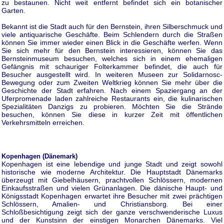
zu bestaunen. Nicht weit entfernt befindet sich ein botanischer
Garten.
Bekannt ist die Stadt auch für den Bernstein, ihren Silberschmuck und
viele antiquarische Geschäfte. Beim Schlendern durch die Straßen
können Sie immer wieder einen Blick in die Geschäfte werfen. Wenn
Sie sich mehr für den Bernstein interessieren, können Sie das
Bernsteinmuseum besuchen, welches sich in einem ehemaligen
Gefängnis mit schauriger Folterkammer befindet, die auch für
Besucher ausgestellt wird. In weiteren Museen zur Solidarnosc-
Bewegung oder zum Zweiten Weltkrieg können Sie mehr über die
Geschichte der Stadt erfahren. Nach einem Spaziergang an der
Uferpromenade laden zahlreiche Restaurants ein, die kulinarischen
Spezialitäten Danzigs zu probieren. Möchten Sie die Strände
besuchen, können Sie diese in kurzer Zeit mit öffentlichen
Verkehrsmitteln erreichen.
Kopenhagen (Dänemark)
Kopenhagen ist eine lebendige und junge Stadt und zeigt sowohl
historische wie moderne Architektur. Die Hauptstadt Dänemarks
überzeugt mit Giebelhäusern, prachtvollen Schlössern, modernen
Einkaufsstraßen und vielen Grünanlagen. Die dänische Haupt- und
Königsstadt Kopenhagen erwartet ihre Besucher mit zwei prächtigen
Schlössern, Amalien- und Christiansborg. Bei einer
Schloßbesichtigung zeigt sich der ganze verschwenderische Luxus
und der Kunstsinn der einstigen Monarchen Dänemarks. Viel