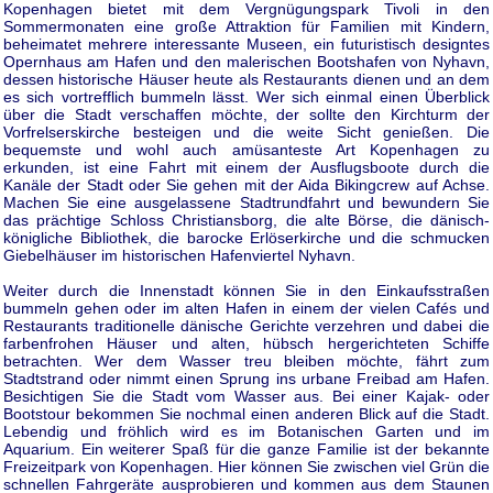
Kopenhagen bietet mit dem Vergnügungspark Tivoli in den
Sommermonaten eine große Attraktion für Familien mit Kindern,
beheimatet mehrere interessante Museen, ein futuristisch designtes
Opernhaus am Hafen und den malerischen Bootshafen von Nyhavn,
dessen historische Häuser heute als Restaurants dienen und an dem
es sich vortrefflich bummeln lässt. Wer sich einmal einen Überblick
über die Stadt verschaffen möchte, der sollte den Kirchturm der
Vorfrelserskirche besteigen und die weite Sicht genießen. Die
bequemste und wohl auch amüsanteste Art Kopenhagen zu
erkunden, ist eine Fahrt mit einem der Ausflugsboote durch die
Kanäle der Stadt oder Sie gehen mit der Aida Bikingcrew auf Achse.
Machen Sie eine ausgelassene Stadtrundfahrt und bewundern Sie
das prächtige Schloss Christiansborg, die alte Börse, die dänisch-
königliche Bibliothek, die barocke Erlöserkirche und die schmucken
Giebelhäuser im historischen Hafenviertel Nyhavn.
Weiter durch die Innenstadt können Sie in den Einkaufsstraßen
bummeln gehen oder im alten Hafen in einem der vielen Cafés und
Restaurants traditionelle dänische Gerichte verzehren und dabei die
farbenfrohen Häuser und alten, hübsch hergerichteten Schiffe
betrachten. Wer dem Wasser treu bleiben möchte, fährt zum
Stadtstrand oder nimmt einen Sprung ins urbane Freibad am Hafen.
Besichtigen Sie die Stadt vom Wasser aus. Bei einer Kajak- oder
Bootstour bekommen Sie nochmal einen anderen Blick auf die Stadt.
Lebendig und fröhlich wird es im Botanischen Garten und im
Aquarium. Ein weiterer Spaß für die ganze Familie ist der bekannte
Freizeitpark von Kopenhagen. Hier können Sie zwischen viel Grün die
schnellen Fahrgeräte ausprobieren und kommen aus dem Staunen