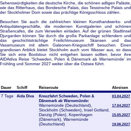
Sehenswürdigkeiten die deutsche Kirche, die schönen adligen Paläste,
wie das Ritterhaus, das Bondesche Palais, das Tessinsche Palais und
der Stockholmer Dom sowie das prächtige Königsschloss zählen.
Besuchen Sie auch die zahlreichen kleinen Kunsthandwerks- und
Antiquitätengeschäfte, die modernen Kunstgalerien und schönen
Straßencafes, die zum Verweilen einladen. Auf der grünen Stadtinsel
Djurgarden können Sie durch die große Parkanlage schlendern und
das geschichtsträchtige Freilichtmuseum Skansen und das
Vasamuseum mit altem Galeonen-Kriegsschiff besuchen. Einen
grandiosen Anblick bietet Stockholm auch vom Wasser aus, so dass
Sie sich eine Bootstour nicht entgehen lassen sollten, bevor ihre
AIDAdiva Reise 'Schweden, Polen & Dänemark ab Warnemünde' im
Frühling und Sommer 2027 weiter über die Ostsee führt.
Dauer
Schiff
Reiseroute
Abreisen
7 Tage
Aida Diva
Kreuzfahrt Schweden, Polen &
03.04.2027
Dänemark ab Warnemünde:
Warnemünde (Deutschland),
17.04.2027
Stockholm (Schweden), Insel Gotland,
Danzig (Polen), Kopenhagen
15.05.2027
(Dänemark), Warnemünde
(Deutschland)
19.06.2027