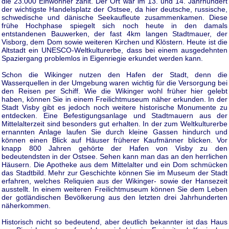
die 23.000 Einwohner zählt. Der Ort war im 13. und 14. Jahrhundert
der wichtigste Handelsplatz der Ostsee, da hier deutsche, russische,
schwedische und dänische Seekaufleute zusammenkamen. Diese
frühe Hochphase spiegelt sich noch heute in den damals
entstandenen Bauwerken, der fast 4km langen Stadtmauer, der
Visborg, dem Dom sowie weiteren Kirchen und Klöstern. Heute ist die
Altstadt ein UNESCO-Weltkulturerbe, dass bei einem ausgedehnten
Spaziergang problemlos in Eigenriegie erkundet werden kann.
Schon die Wikinger nutzen den Hafen der Stadt, denn die
Wasserquellen in der Umgebung waren wichtig für die Versorgung bei
den Reisen per Schiff. Wie die Wikinger wohl früher hier gelebt
haben, können Sie in einem Freilichtmuseum näher erkunden. In der
Stadt Visby gibt es jedoch noch weitere historische Monumente zu
entdecken. Eine Befestigungsanlage und Stadtmauern aus der
Mittelalterzeit sind besonders gut erhalten. In der zum Weltkulturerbe
ernannten Anlage laufen Sie durch kleine Gassen hindurch und
können einen Blick auf Häuser früherer Kaufmänner blicken. Vor
knapp 800 Jahren gehörte der Hafen von Visby zu den
bedeutendsten in der Ostsee. Sehen kann man das an den herrlichen
Häusern. Die Apotheke aus dem Mittelalter und ein Dom schmücken
das Stadtbild. Mehr zur Geschichte können Sie im Museum der Stadt
erfahren, welches Reliquien aus der Wikinger- sowie der Hansezeit
ausstellt. In einem weiteren Freilichtmuseum können Sie dem Leben
der gotländischen Bevölkerung aus den letzten drei Jahrhunderten
näherkommen.
Historisch nicht so bedeutend, aber deutlich bekannter ist das Haus