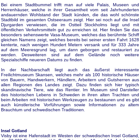
Bei einem Stadtbummel trifft man auf viele Palais, Museen und
Herrenhäuser, welche in ihrer Gesamtheit vom seit Jahrhunderten
andauernden Wohlstand der Stadt künden, die das wohl schönste
Stadtbild im gesamten Ostseeraum zeigt. Hier sei noch auf die Insel
Djurgarden verwiesen, die im Ostteil Stockholms liegt und mit
öffentlichen Verkehrsmitteln gut zu erreichen ist. Hier finden Sie das
besonders sehenswerte Vasa-Museum, welches das berühmte Schiff
gleichen Namens zeigt, welches bereits bei seiner ersten Fahrt 1628
kenterte, nach wenigen Hundert Metern versank und für 333 Jahre
auf dem Meeresgrund lag, um dann geborgen und restauriert zu
werden. Desweiteren sind auf dem Gelände noch weitere
Spezialschiffe neueren Datums zu finden.
In der Nachbarschaft liegt auch das äußerst interessante
Freilichtmuseum Skansen, welches mehr als 100 historische Häuser
von Bauern, Handwerkern, Händlern, Arbeitern und Gutsherren aus
allen Regionen des Landes zeigt. Dazu finden sich hier typisch
skandinavische Tiere, wie das Rentier. Im Museum sind Darsteller
des historischen Lebens in Schweden in ihren alten Trachten und
beim Arbeiten mit historischen Werkzeugen zu bestaunen und es gibt
auch künstlerische Vorführungen sowie Informationen zu altem
Brauchtum und schwedischen Traditionen.
Insel Gotland
Visby ist eine Hafenstadt im Westen der schwedischen Insel Gotland,