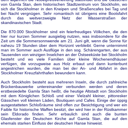
von Gamla Stan, dem historischen Stadtzentrum von Stockholm, wo
sich die Stockholmer in den Kneipen und Straßencafes bei Tag und
bei Nacht vergnügen. Sehr romantisch ist übrigens eine Bootsfahrt
durch das weitverzweigte Netz der Wasserstraßen der
skandinavischen Stadt.
Die 870.000 Stockholmer sind ein feierfreudiges Völkchen, die den
hier nur kurzen Sommer ausgiebig nutzen, was insbsondere für die
Zeit um die Sommersonnwende am 21. Juni gilt, wenn die Sonne für
nahezu 19 Stunden über dem Horizont verbleibt. Gerne unternimmt
man im Sommer auch Ausflüge in den sog. Schärengarten, der aus
Tausenden von winzigen Inselchen an der Ostseeküste bei Stockholm
besteht und wo viele Familien über kleine Wochenendhäuser
verfügen, die vorzugweise aus Holz erbaut und dann kunterbunt
angestrichen wurden, die man bei der An- und Abfahrt in den
Stockholmer Kreuzfahrthafen bewundern kann.
Auch Stockholm besteht aus mehreren Inseln, die durch zahlreiche
Brückenbauwerke untereinander verbunden werden und deren
erstbesiedelte Gamla Stan heißt, die heutige Altstadt von Stockholm
mit dem Königlichen Schloß und einer Vielzahl kleiner, pittoresker
Gässchen voll kleinen Läden, Boutiquen und Cafes. Einige der üppig
ausgestatteten Schloßräume sind offen zur Besichtigung und wer ein
Faible für historische Waffen besitzt, der wird hier in der Rüstkammer
sein Eldorado finden. Sehr erbaulich sind auch die bunten
Glasfenster der Deutschen Kirche auf Gamla Stan, die auf den
ehemals starken Einfluss der deutschen Hanse hinweist.