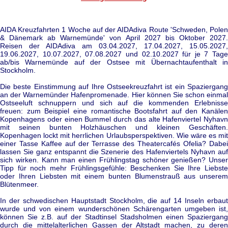
AIDA Kreuzfahrten 1 Woche auf der AIDAdiva Route 'Schweden, Polen
& Dänemark ab Warnemünde' von April 2027 bis Oktober 2027.
Reisen der AIDAdiva am 03.04.2027, 17.04.2027, 15.05.2027,
19.06.2027, 10.07.2027, 07.08.2027 und 02.10.2027 für je 7 Tage
ab/bis Warnemünde auf der Ostsee mit Übernachtaufenthalt in
Stockholm.
Die beste Einstimmung auf Ihre Ostseekreuzfahrt ist ein Spaziergang
an der Warnemünder Hafenpromenade. Hier können Sie schon einmal
Ostseeluft schnuppern und sich auf die kommenden Erlebnisse
freuen: zum Beispiel eine romantische Bootsfahrt auf den Kanälen
Kopenhagens oder einen Bummel durch das alte Hafenviertel Nyhavn
mit seinen bunten Holzhäuschen und kleinen Geschäften.
Kopenhagen lockt mit herrlichen Urlaubsperspektiven. Wie wäre es mit
einer Tasse Kaffee auf der Terrasse des Theatercafés Ofelia? Dabei
lassen Sie ganz entspannt die Szenerie des Hafenviertels Nyhavn auf
sich wirken. Kann man einen Frühlingstag schöner genießen? Unser
Tipp für noch mehr Frühlingsgefühle: Beschenken Sie Ihre Liebste
oder Ihren Liebsten mit einem bunten Blumenstrauß aus unserem
Blütenmeer.
In der schwedischen Hauptstadt Stockholm, die auf 14 Inseln erbaut
wurde und von einem wunderschönen Schärengarten umgeben ist,
können Sie z.B. auf der Stadtinsel Stadsholmen einen Spaziergang
durch die mittelalterlichen Gassen der Altstadt machen, zu deren