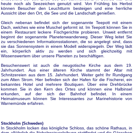
heute noch als Seezeichen genutzt wird. Von Frühling bis Herbst
können Besucher den Leuchtturm besteigen und eine herrliche
Aussicht über den Ort, die See und die Landschaft genießen.
Gleich nebenan befindet sich der sogenannte Teepott mit einem
Dach, welches wie eine Muschel geformt ist. Im Teepott können Sie in
einem Restaurant leckere Fischgerichte probieren. Unweit entfernt
beginnt der sogenannte Planetenwanderweg. Dieser Weg leitet Sie
zu verschiedenen Informationsstationen, die so angelegt sind, dass
sie das Sonnensystem in einem Modell widerspiegeln. Der Weg lädt
ein, körperlich aktiv zu werden und sich gleichzeitig mit
Wissenswertem über unsere Planeten zu beschäftigen.
Besuchenswert ist auch die neugotische Kirche aus dem 19.
Jahrhundert. Aus einer älteren Kirche stammt der Altar mit
Schnitzereien aus dem 15. Jahrhundert. Weiter geht Ihr Rundgang
zum Alten Strom. Hier befinden sich der Hafen für die Fischerei, ein
bekanntes Hotel und mehrere Boutiquen. Über eine Drehbrücke
kommen Sie in den Kern des Ortes und können eine Halbinsel
erkunden, auf der sich der Bahnhof befindet. In einem
Heimatmuseum können Sie Interessantes zur Marinehistorie von
Warnemünde erfahren.
Stockholm (Schweden)
In Stockholm locken das königliche Schloss, das schöne Rathaus, in
dem alljährlich die Nobelpreisverleihung stattfindet und die Gässchen