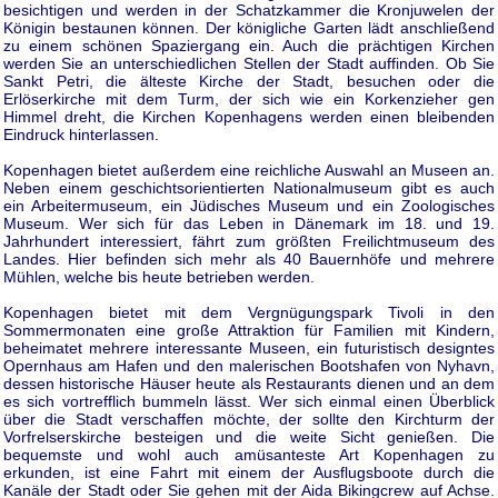
besichtigen und werden in der Schatzkammer die Kronjuwelen der
Königin bestaunen können. Der königliche Garten lädt anschließend
zu einem schönen Spaziergang ein. Auch die prächtigen Kirchen
werden Sie an unterschiedlichen Stellen der Stadt auffinden. Ob Sie
Sankt Petri, die älteste Kirche der Stadt, besuchen oder die
Erlöserkirche mit dem Turm, der sich wie ein Korkenzieher gen
Himmel dreht, die Kirchen Kopenhagens werden einen bleibenden
Eindruck hinterlassen.
Kopenhagen bietet außerdem eine reichliche Auswahl an Museen an.
Neben einem geschichtsorientierten Nationalmuseum gibt es auch
ein Arbeitermuseum, ein Jüdisches Museum und ein Zoologisches
Museum. Wer sich für das Leben in Dänemark im 18. und 19.
Jahrhundert interessiert, fährt zum größten Freilichtmuseum des
Landes. Hier befinden sich mehr als 40 Bauernhöfe und mehrere
Mühlen, welche bis heute betrieben werden.
Kopenhagen bietet mit dem Vergnügungspark Tivoli in den
Sommermonaten eine große Attraktion für Familien mit Kindern,
beheimatet mehrere interessante Museen, ein futuristisch designtes
Opernhaus am Hafen und den malerischen Bootshafen von Nyhavn,
dessen historische Häuser heute als Restaurants dienen und an dem
es sich vortrefflich bummeln lässt. Wer sich einmal einen Überblick
über die Stadt verschaffen möchte, der sollte den Kirchturm der
Vorfrelserskirche besteigen und die weite Sicht genießen. Die
bequemste und wohl auch amüsanteste Art Kopenhagen zu
erkunden, ist eine Fahrt mit einem der Ausflugsboote durch die
Kanäle der Stadt oder Sie gehen mit der Aida Bikingcrew auf Achse.