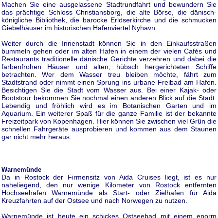
Machen Sie eine ausgelassene Stadtrundfahrt und bewundern Sie
das prächtige Schloss Christiansborg, die alte Börse, die dänisch-
königliche Bibliothek, die barocke Erlöserkirche und die schmucken
Giebelhäuser im historischen Hafenviertel Nyhavn.
Weiter durch die Innenstadt können Sie in den Einkaufsstraßen
bummeln gehen oder im alten Hafen in einem der vielen Cafés und
Restaurants traditionelle dänische Gerichte verzehren und dabei die
farbenfrohen Häuser und alten, hübsch hergerichteten Schiffe
betrachten. Wer dem Wasser treu bleiben möchte, fährt zum
Stadtstrand oder nimmt einen Sprung ins urbane Freibad am Hafen.
Besichtigen Sie die Stadt vom Wasser aus. Bei einer Kajak- oder
Bootstour bekommen Sie nochmal einen anderen Blick auf die Stadt.
Lebendig und fröhlich wird es im Botanischen Garten und im
Aquarium. Ein weiterer Spaß für die ganze Familie ist der bekannte
Freizeitpark von Kopenhagen. Hier können Sie zwischen viel Grün die
schnellen Fahrgeräte ausprobieren und kommen aus dem Staunen
gar nicht mehr heraus.
Warnemünde
Da in Rostock der Firmensitz von Aida Cruises liegt, ist es nur
naheliegend, den nur wenige Kilometer von Rostock entfernten
Hochseehafen Warnemünde als Start- oder Zielhafen für Aida
Kreuzfahrten auf der Ostsee und nach Norwegen zu nutzen.
Warnemünde ist heute ein schickes Ostseebad mit einem enorm