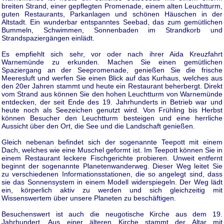
breiten Strand, einer gepflegten Promenade, einem alten Leuchtturm,
guten Restaurants, Parkanlagen und schönen Häuschen in der
Altstadt. Ein wunderbar entspanntes Seebad, das zum gemütlichen
Bummeln, Schwimmen, Sonnenbaden im Strandkorb und
Strandspaziergängen einlädt.
Es empfiehlt sich sehr, vor oder nach ihrer Aida Kreuzfahrt
Warnemünde zu erkunden. Machen Sie einen gemütlichen
Spaziergang an der Seepromenade, genießen Sie die frische
Meeresluft und werfen Sie einen Blick auf das Kurhaus, welches aus
den 20er Jahren stammt und heute ein Restaurant beherbergt. Direkt
vom Strand aus können Sie den hohen Leuchtturm von Warnemünde
entdecken, der seit Ende des 19. Jahrhunderts in Betrieb war und
heute noch als Seezeichen genutzt wird. Von Frühling bis Herbst
können Besucher den Leuchtturm besteigen und eine herrliche
Aussicht über den Ort, die See und die Landschaft genießen.
Gleich nebenan befindet sich der sogenannte Teepott mit einem
Dach, welches wie eine Muschel geformt ist. Im Teepott können Sie in
einem Restaurant leckere Fischgerichte probieren. Unweit entfernt
beginnt der sogenannte Planetenwanderweg. Dieser Weg leitet Sie
zu verschiedenen Informationsstationen, die so angelegt sind, dass
sie das Sonnensystem in einem Modell widerspiegeln. Der Weg lädt
ein, körperlich aktiv zu werden und sich gleichzeitig mit
Wissenswertem über unsere Planeten zu beschäftigen.
Besuchenswert ist auch die neugotische Kirche aus dem 19.
Jahrhundert. Aus einer älteren Kirche stammt der Altar mit