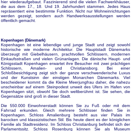
hier wiederaufgebaut. Faszinierend sind die vielen Fachwerkhäuser,
die aus dem 17., 18. Und 19. Jahrhundert stammen. Jedes Haus
repräsentiert eine bestimmte Funktion. Nicht nur Wohneinrichtungen
werden gezeigt, sondern auch Handwerksausstellungen werden
öffentlich gemacht.
Kopenhagen (Dänemark)
Kopenhagen ist eine lebendige und junge Stadt und zeigt sowohl
historische wie moderne Architektur. Die Hauptstadt Dänemarks
überzeugt mit Giebelhäusern, prachtvollen Schlössern, modernen
Einkaufsstraßen und vielen Grünanlagen. Die dänische Haupt- und
Königsstadt Kopenhagen erwartet ihre Besucher mit zwei prächtigen
Schlössern, Amalien- und Christiansborg. Bei einer
Schloßbesichtigung zeigt sich der ganze verschwenderische Luxus
und der Kunstsinn der einstigen Monarchen Dänemarks. Viel
bescheidener kommt da die Kleine Meerjungfrau daher, die nahezu
unscheinbar auf einem Steinpodest unweit des Ufers im Hafen von
Kopenhagen sitzt, obwohl Sie doch weltberühmt ist. Sie sehen, die
Gegensätze sind groß in dieser Stadt.
Die 550.000 Einwohnerstadt können Sie zu Fuß oder mit dem
Fahrrad erkunden. Gleich mehrere Schlösser finden Sie in
Kopenhagen. Schloss Amalienburg besteht aus vier Palais im
barocken und klassizistischen Stil. Bis heute dient es der königlichen
Familie als Stadtresidenz. Im Schloss Christianburg befindet sich der
Parlamentssitz. Schloss Rosenburg können Sie als Museum