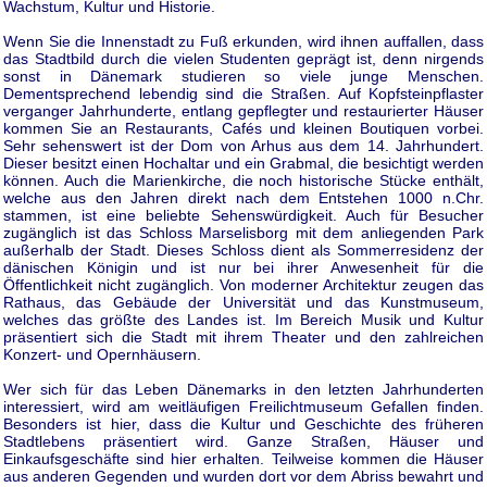
Wachstum, Kultur und Historie.
Wenn Sie die Innenstadt zu Fuß erkunden, wird ihnen auffallen, dass
das Stadtbild durch die vielen Studenten geprägt ist, denn nirgends
sonst in Dänemark studieren so viele junge Menschen.
Dementsprechend lebendig sind die Straßen. Auf Kopfsteinpflaster
verganger Jahrhunderte, entlang gepflegter und restaurierter Häuser
kommen Sie an Restaurants, Cafés und kleinen Boutiquen vorbei.
Sehr sehenswert ist der Dom von Arhus aus dem 14. Jahrhundert.
Dieser besitzt einen Hochaltar und ein Grabmal, die besichtigt werden
können. Auch die Marienkirche, die noch historische Stücke enthält,
welche aus den Jahren direkt nach dem Entstehen 1000 n.Chr.
stammen, ist eine beliebte Sehenswürdigkeit. Auch für Besucher
zugänglich ist das Schloss Marselisborg mit dem anliegenden Park
außerhalb der Stadt. Dieses Schloss dient als Sommerresidenz der
dänischen Königin und ist nur bei ihrer Anwesenheit für die
Öffentlichkeit nicht zugänglich. Von moderner Architektur zeugen das
Rathaus, das Gebäude der Universität und das Kunstmuseum,
welches das größte des Landes ist. Im Bereich Musik und Kultur
präsentiert sich die Stadt mit ihrem Theater und den zahlreichen
Konzert- und Opernhäusern.
Wer sich für das Leben Dänemarks in den letzten Jahrhunderten
interessiert, wird am weitläufigen Freilichtmuseum Gefallen finden.
Besonders ist hier, dass die Kultur und Geschichte des früheren
Stadtlebens präsentiert wird. Ganze Straßen, Häuser und
Einkaufsgeschäfte sind hier erhalten. Teilweise kommen die Häuser
aus anderen Gegenden und wurden dort vor dem Abriss bewahrt und