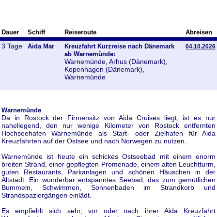
Dauer
Schiff
Reiseroute
Abreisen
3 Tage
Aida Mar
Kreuzfahrt Kurzreise nach Dänemark
04.10.2026
ab Warnemünde:
Warnemünde, Arhus (Dänemark),
Kopenhagen (Dänemark),
Warnemünde
Warnemünde
Da in Rostock der Firmensitz von Aida Cruises liegt, ist es nur
naheliegend, den nur wenige Kilometer von Rostock entfernten
Hochseehafen Warnemünde als Start- oder Zielhafen für Aida
Kreuzfahrten auf der Ostsee und nach Norwegen zu nutzen.
Warnemünde ist heute ein schickes Ostseebad mit einem enorm
breiten Strand, einer gepflegten Promenade, einem alten Leuchtturm,
guten Restaurants, Parkanlagen und schönen Häuschen in der
Altstadt. Ein wunderbar entspanntes Seebad, das zum gemütlichen
Bummeln, Schwimmen, Sonnenbaden im Strandkorb und
Strandspaziergängen einlädt.
Es empfiehlt sich sehr, vor oder nach ihrer Aida Kreuzfahrt