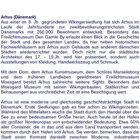
Arhus (Dänemark)
Aus einer im 8. Jh. gegründeten Wikingersiedlung hat sich Arhus im
Laufe der Jahrhunderte zur zweitbevölkerungsreichsten Stadt
Dänemarks mit 260.000 Bewohnern entwickelt. Besonders das
Freilichtmuseum Den Gamle By erlaubt einen Blick in die Geschichte
der Stadt und des gesamten Landes, da hier neben historischen
Fachwerkhäusern aus Arhus auch Gebäude aus anderen dänischen
Städten wiedererrichtet wurden. Doch nicht nur die städtische
Architektur des 17. - 19.Jh. wird hier präsentiert, sondern auch
Ausstellungen von Kleidung, Handwerkszeug und Schmuck.
Mit dem Dom, dem Arhus Kunstmuseum, dem Schloss Marselisborg
und dem früheren Landleben gewidmeten Freilichtmuseum
Moesgard besitzt Arhus zahlreiche weitere Sights. Besonders das
Moesgard Museum mit seinen Wikingerbauten, Stabkirchen und
Behausungen aus vorchristlicher Zeit ist eine Besichtigung wert.
Arhus ist eine moderne und gleichzeitig geschichtsträchtige Stadt in
Dänemark. Erste Siedlungen gab es hier schon zu Wikingerzeiten.
Während des Mittelalters wuchs die Stadt durch den Handel über die
See zu einer bedeutsamen Größe heran. Auch heute ist der Hafen
als größter Nordeuropas von entscheidender Bedeutung. Etwa 50%
aller Container, die in das und aus dem Land transportiert werden,
kommen durch den Hafen von Arhus. Sie werden bemerken, dass die
Stadt einen Kontrast darstellt zwischen Moderne, industriellem