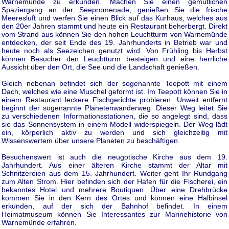
Warnemünde zu erkunden. Machen Sie einen gemütlichen
Spaziergang an der Seepromenade, genießen Sie die frische
Meeresluft und werfen Sie einen Blick auf das Kurhaus, welches aus
den 20er Jahren stammt und heute ein Restaurant beherbergt. Direkt
vom Strand aus können Sie den hohen Leuchtturm von Warnemünde
entdecken, der seit Ende des 19. Jahrhunderts in Betrieb war und
heute noch als Seezeichen genutzt wird. Von Frühling bis Herbst
können Besucher den Leuchtturm besteigen und eine herrliche
Aussicht über den Ort, die See und die Landschaft genießen.
Gleich nebenan befindet sich der sogenannte Teepott mit einem
Dach, welches wie eine Muschel geformt ist. Im Teepott können Sie in
einem Restaurant leckere Fischgerichte probieren. Unweit entfernt
beginnt der sogenannte Planetenwanderweg. Dieser Weg leitet Sie
zu verschiedenen Informationsstationen, die so angelegt sind, dass
sie das Sonnensystem in einem Modell widerspiegeln. Der Weg lädt
ein, körperlich aktiv zu werden und sich gleichzeitig mit
Wissenswertem über unsere Planeten zu beschäftigen.
Besuchenswert ist auch die neugotische Kirche aus dem 19.
Jahrhundert. Aus einer älteren Kirche stammt der Altar mit
Schnitzereien aus dem 15. Jahrhundert. Weiter geht Ihr Rundgang
zum Alten Strom. Hier befinden sich der Hafen für die Fischerei, ein
bekanntes Hotel und mehrere Boutiquen. Über eine Drehbrücke
kommen Sie in den Kern des Ortes und können eine Halbinsel
erkunden, auf der sich der Bahnhof befindet. In einem
Heimatmuseum können Sie Interessantes zur Marinehistorie von
Warnemünde erfahren.