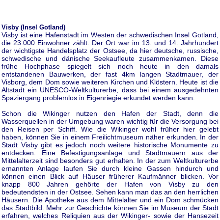
Visby (Insel Gotland)
Visby ist eine Hafenstadt im Westen der schwedischen Insel Gotland,
die 23.000 Einwohner zählt. Der Ort war im 13. und 14. Jahrhundert
der wichtigste Handelsplatz der Ostsee, da hier deutsche, russische,
schwedische und dänische Seekaufleute zusammenkamen. Diese
frühe Hochphase spiegelt sich noch heute in den damals
entstandenen Bauwerken, der fast 4km langen Stadtmauer, der
Visborg, dem Dom sowie weiteren Kirchen und Klöstern. Heute ist die
Altstadt ein UNESCO-Weltkulturerbe, dass bei einem ausgedehnten
Spaziergang problemlos in Eigenriegie erkundet werden kann.
Schon die Wikinger nutzen den Hafen der Stadt, denn die
Wasserquellen in der Umgebung waren wichtig für die Versorgung bei
den Reisen per Schiff. Wie die Wikinger wohl früher hier gelebt
haben, können Sie in einem Freilichtmuseum näher erkunden. In der
Stadt Visby gibt es jedoch noch weitere historische Monumente zu
entdecken. Eine Befestigungsanlage und Stadtmauern aus der
Mittelalterzeit sind besonders gut erhalten. In der zum Weltkulturerbe
ernannten Anlage laufen Sie durch kleine Gassen hindurch und
können einen Blick auf Häuser früherer Kaufmänner blicken. Vor
knapp 800 Jahren gehörte der Hafen von Visby zu den
bedeutendsten in der Ostsee. Sehen kann man das an den herrlichen
Häusern. Die Apotheke aus dem Mittelalter und ein Dom schmücken
das Stadtbild. Mehr zur Geschichte können Sie im Museum der Stadt
erfahren, welches Reliquien aus der Wikinger- sowie der Hansezeit