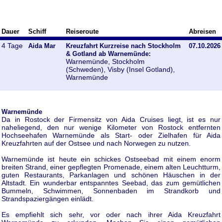
Dauer
Schiff
Reiseroute
Abreisen
4 Tage
Aida Mar
Kreuzfahrt Kurzreise nach Stockholm
07.10.2026
& Gotland ab Warnemünde:
Warnemünde, Stockholm
(Schweden), Visby (Insel Gotland),
Warnemünde
Warnemünde
Da in Rostock der Firmensitz von Aida Cruises liegt, ist es nur
naheliegend, den nur wenige Kilometer von Rostock entfernten
Hochseehafen Warnemünde als Start- oder Zielhafen für Aida
Kreuzfahrten auf der Ostsee und nach Norwegen zu nutzen.
Warnemünde ist heute ein schickes Ostseebad mit einem enorm
breiten Strand, einer gepflegten Promenade, einem alten Leuchtturm,
guten Restaurants, Parkanlagen und schönen Häuschen in der
Altstadt. Ein wunderbar entspanntes Seebad, das zum gemütlichen
Bummeln, Schwimmen, Sonnenbaden im Strandkorb und
Strandspaziergängen einlädt.
Es empfiehlt sich sehr, vor oder nach ihrer Aida Kreuzfahrt