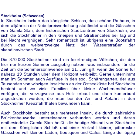
Stockholm (Schweden)
In Stockholm locken das königliche Schloss, das schöne Rathaus, in
dem alljährlich die Nobelpreisverleihung stattfindet und die Gässchen
von Gamla Stan, dem historischen Stadtzentrum von Stockholm, wo
sich die Stockholmer in den Kneipen und Straßencafes bei Tag und
bei Nacht vergnügen. Sehr romantisch ist übrigens eine Bootsfahrt
durch das weitverzweigte Netz der Wasserstraßen der
skandinavischen Stadt.
Die 870.000 Stockholmer sind ein feierfreudiges Völkchen, die den
hier nur kurzen Sommer ausgiebig nutzen, was insbsondere für die
Zeit um die Sommersonnwende am 21. Juni gilt, wenn die Sonne für
nahezu 19 Stunden über dem Horizont verbleibt. Gerne unternimmt
man im Sommer auch Ausflüge in den sog. Schärengarten, der aus
Tausenden von winzigen Inselchen an der Ostseeküste bei Stockholm
besteht und wo viele Familien über kleine Wochenendhäuser
verfügen, die vorzugweise aus Holz erbaut und dann kunterbunt
angestrichen wurden, die man bei der An- und Abfahrt in den
Stockholmer Kreuzfahrthafen bewundern kann.
Auch Stockholm besteht aus mehreren Inseln, die durch zahlreiche
Brückenbauwerke untereinander verbunden werden und deren
erstbesiedelte Gamla Stan heißt, die heutige Altstadt von Stockholm
mit dem Königlichen Schloß und einer Vielzahl kleiner, pittoresker
Gässchen voll kleinen Läden, Boutiquen und Cafes. Einige der üppig