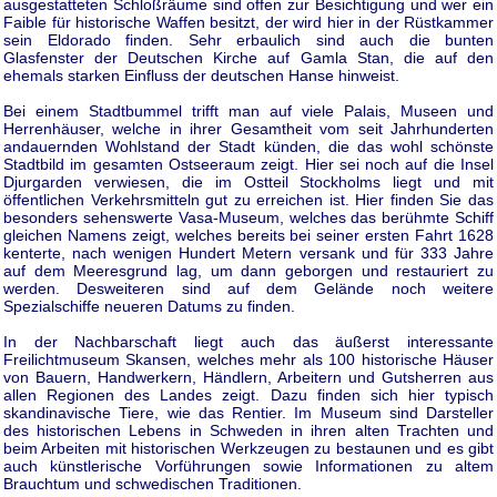
ausgestatteten Schloßräume sind offen zur Besichtigung und wer ein
Faible für historische Waffen besitzt, der wird hier in der Rüstkammer
sein Eldorado finden. Sehr erbaulich sind auch die bunten
Glasfenster der Deutschen Kirche auf Gamla Stan, die auf den
ehemals starken Einfluss der deutschen Hanse hinweist.
Bei einem Stadtbummel trifft man auf viele Palais, Museen und
Herrenhäuser, welche in ihrer Gesamtheit vom seit Jahrhunderten
andauernden Wohlstand der Stadt künden, die das wohl schönste
Stadtbild im gesamten Ostseeraum zeigt. Hier sei noch auf die Insel
Djurgarden verwiesen, die im Ostteil Stockholms liegt und mit
öffentlichen Verkehrsmitteln gut zu erreichen ist. Hier finden Sie das
besonders sehenswerte Vasa-Museum, welches das berühmte Schiff
gleichen Namens zeigt, welches bereits bei seiner ersten Fahrt 1628
kenterte, nach wenigen Hundert Metern versank und für 333 Jahre
auf dem Meeresgrund lag, um dann geborgen und restauriert zu
werden. Desweiteren sind auf dem Gelände noch weitere
Spezialschiffe neueren Datums zu finden.
In der Nachbarschaft liegt auch das äußerst interessante
Freilichtmuseum Skansen, welches mehr als 100 historische Häuser
von Bauern, Handwerkern, Händlern, Arbeitern und Gutsherren aus
allen Regionen des Landes zeigt. Dazu finden sich hier typisch
skandinavische Tiere, wie das Rentier. Im Museum sind Darsteller
des historischen Lebens in Schweden in ihren alten Trachten und
beim Arbeiten mit historischen Werkzeugen zu bestaunen und es gibt
auch künstlerische Vorführungen sowie Informationen zu altem
Brauchtum und schwedischen Traditionen.