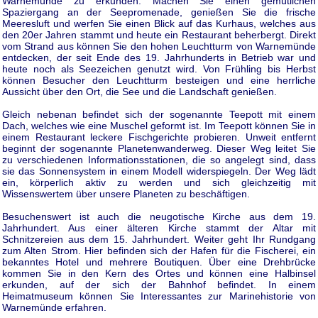
Warnemünde zu erkunden. Machen Sie einen gemütlichen
Spaziergang an der Seepromenade, genießen Sie die frische
Meeresluft und werfen Sie einen Blick auf das Kurhaus, welches aus
den 20er Jahren stammt und heute ein Restaurant beherbergt. Direkt
vom Strand aus können Sie den hohen Leuchtturm von Warnemünde
entdecken, der seit Ende des 19. Jahrhunderts in Betrieb war und
heute noch als Seezeichen genutzt wird. Von Frühling bis Herbst
können Besucher den Leuchtturm besteigen und eine herrliche
Aussicht über den Ort, die See und die Landschaft genießen.
Gleich nebenan befindet sich der sogenannte Teepott mit einem
Dach, welches wie eine Muschel geformt ist. Im Teepott können Sie in
einem Restaurant leckere Fischgerichte probieren. Unweit entfernt
beginnt der sogenannte Planetenwanderweg. Dieser Weg leitet Sie
zu verschiedenen Informationsstationen, die so angelegt sind, dass
sie das Sonnensystem in einem Modell widerspiegeln. Der Weg lädt
ein, körperlich aktiv zu werden und sich gleichzeitig mit
Wissenswertem über unsere Planeten zu beschäftigen.
Besuchenswert ist auch die neugotische Kirche aus dem 19.
Jahrhundert. Aus einer älteren Kirche stammt der Altar mit
Schnitzereien aus dem 15. Jahrhundert. Weiter geht Ihr Rundgang
zum Alten Strom. Hier befinden sich der Hafen für die Fischerei, ein
bekanntes Hotel und mehrere Boutiquen. Über eine Drehbrücke
kommen Sie in den Kern des Ortes und können eine Halbinsel
erkunden, auf der sich der Bahnhof befindet. In einem
Heimatmuseum können Sie Interessantes zur Marinehistorie von
Warnemünde erfahren.