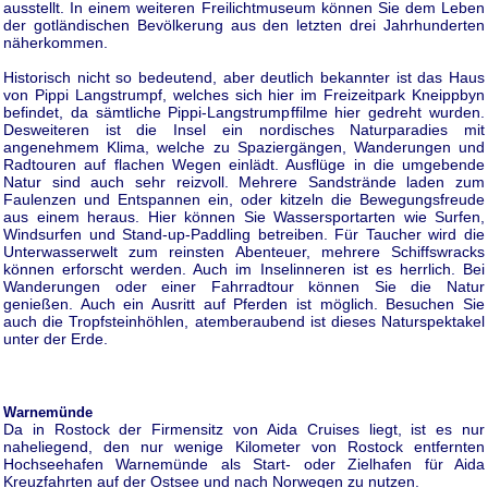
ausstellt. In einem weiteren Freilichtmuseum können Sie dem Leben
der gotländischen Bevölkerung aus den letzten drei Jahrhunderten
näherkommen.
Historisch nicht so bedeutend, aber deutlich bekannter ist das Haus
von Pippi Langstrumpf, welches sich hier im Freizeitpark Kneippbyn
befindet, da sämtliche Pippi-Langstrumpffilme hier gedreht wurden.
Desweiteren ist die Insel ein nordisches Naturparadies mit
angenehmem Klima, welche zu Spaziergängen, Wanderungen und
Radtouren auf flachen Wegen einlädt. Ausflüge in die umgebende
Natur sind auch sehr reizvoll. Mehrere Sandstrände laden zum
Faulenzen und Entspannen ein, oder kitzeln die Bewegungsfreude
aus einem heraus. Hier können Sie Wassersportarten wie Surfen,
Windsurfen und Stand-up-Paddling betreiben. Für Taucher wird die
Unterwasserwelt zum reinsten Abenteuer, mehrere Schiffswracks
können erforscht werden. Auch im Inselinneren ist es herrlich. Bei
Wanderungen oder einer Fahrradtour können Sie die Natur
genießen. Auch ein Ausritt auf Pferden ist möglich. Besuchen Sie
auch die Tropfsteinhöhlen, atemberaubend ist dieses Naturspektakel
unter der Erde.
Warnemünde
Da in Rostock der Firmensitz von Aida Cruises liegt, ist es nur
naheliegend, den nur wenige Kilometer von Rostock entfernten
Hochseehafen Warnemünde als Start- oder Zielhafen für Aida
Kreuzfahrten auf der Ostsee und nach Norwegen zu nutzen.