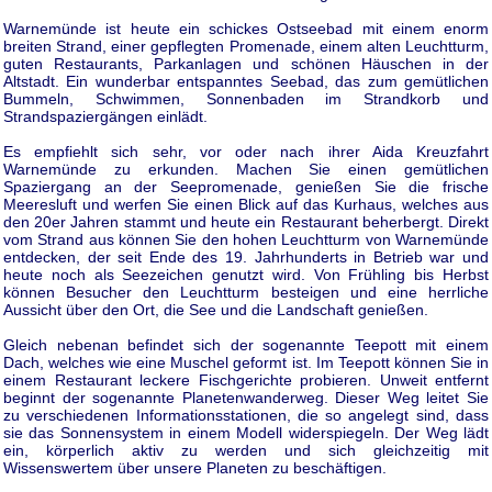
Warnemünde ist heute ein schickes Ostseebad mit einem enorm
breiten Strand, einer gepflegten Promenade, einem alten Leuchtturm,
guten Restaurants, Parkanlagen und schönen Häuschen in der
Altstadt. Ein wunderbar entspanntes Seebad, das zum gemütlichen
Bummeln, Schwimmen, Sonnenbaden im Strandkorb und
Strandspaziergängen einlädt.
Es empfiehlt sich sehr, vor oder nach ihrer Aida Kreuzfahrt
Warnemünde zu erkunden. Machen Sie einen gemütlichen
Spaziergang an der Seepromenade, genießen Sie die frische
Meeresluft und werfen Sie einen Blick auf das Kurhaus, welches aus
den 20er Jahren stammt und heute ein Restaurant beherbergt. Direkt
vom Strand aus können Sie den hohen Leuchtturm von Warnemünde
entdecken, der seit Ende des 19. Jahrhunderts in Betrieb war und
heute noch als Seezeichen genutzt wird. Von Frühling bis Herbst
können Besucher den Leuchtturm besteigen und eine herrliche
Aussicht über den Ort, die See und die Landschaft genießen.
Gleich nebenan befindet sich der sogenannte Teepott mit einem
Dach, welches wie eine Muschel geformt ist. Im Teepott können Sie in
einem Restaurant leckere Fischgerichte probieren. Unweit entfernt
beginnt der sogenannte Planetenwanderweg. Dieser Weg leitet Sie
zu verschiedenen Informationsstationen, die so angelegt sind, dass
sie das Sonnensystem in einem Modell widerspiegeln. Der Weg lädt
ein, körperlich aktiv zu werden und sich gleichzeitig mit
Wissenswertem über unsere Planeten zu beschäftigen.