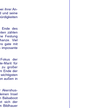
ei ihrer An-
d und seine
würdigkeiten
m Ende des
iten zählen
che Festung
hanze. Viel
ns gate mit
s imposante
 Fokus der
e-Marit für
g zu großer
am Ende der
ichtigsten
von außen in
r Akershus-
leinen Insel
n Balsaboot
et sich der
n Bildhauer