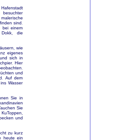
Hafenstadt
 besuchter
malerische
finden sind.
e bei einem
 Dokk, die
äusern, wie
anz eigenes
und sich in
hpier. Hier
 beobachten.
rüchten und
nd. Auf dem
ins Wasser
nnen Sie in
kandinavien
Tauchen Sie
h KuToppen,
mbecken und
icht zu kurz
e heute ein