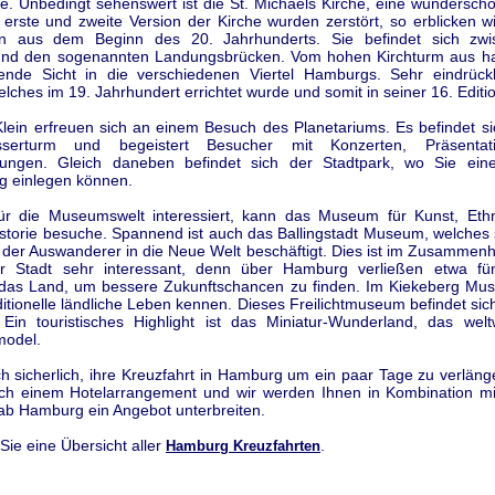
be. Unbedingt sehenswert ist die St. Michaels Kirche, eine wundersch
 erste und zweite Version der Kirche wurden zerstört, so erblicken w
ion aus dem Beginn des 20. Jahrhunderts. Sie befindet sich zw
und den sogenannten Landungsbrücken. Vom hohen Kirchturm aus h
ende Sicht in die verschiedenen Viertel Hamburgs. Sehr eindrückl
lches im 19. Jahrhundert errichtet wurde und somit in seiner 16. Edition
lein erfreuen sich an einem Besuch des Planetariums. Es befindet si
serturm und begeistert Besucher mit Konzerten, Präsenta
rungen. Gleich daneben befindet sich der Stadtpark, wo Sie ei
g einlegen können.
ür die Museumswelt interessiert, kann das Museum für Kunst, Eth
storie besuche. Spannend ist auch das Ballingstadt Museum, welches 
 der Auswanderer in die Neue Welt beschäftigt. Dies ist im Zusammenh
er Stadt sehr interessant, denn über Hamburg verließen etwa fün
as Land, um bessere Zukunftschancen zu finden. Im Kiekeberg Mu
ditionelle ländliche Leben kennen. Dieses Freilichtmuseum befindet s
 Ein touristisches Highlight ist das Miniatur-Wunderland, das welt
model.
ch sicherlich, ihre Kreuzfahrt in Hamburg um ein paar Tage zu verlän
ch einem Hotelarrangement und wir werden Ihnen in Kombination mit
 ab Hamburg ein Angebot unterbreiten.
 Sie eine Übersicht aller
.
Hamburg Kreuzfahrten