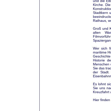
und die El
Kirche. Die
Konstrukt
Stadtkern 
beeindruck
Rathaus, we
Groß und K
alten Was
Filmvorfüh
Spaziergan
Wer sich f
maritime Hi
Geschichte
Historie d
Menschen d
Sie das tra
der Stadt.
Eisenbahn
Es lohnt si
Sie uns na
Kreuzfahrt
Hier finden