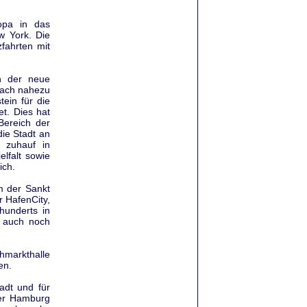
opa in das
w York. Die
fahrten mit
h der neue
 nach nahezu
tein für die
t. Dies hat
Bereich der
ie Stadt an
 zuhauf in
elfalt sowie
ich.
m der Sankt
r HafenCity,
hunderts in
d auch noch
chmarkthalle
en.
adt und für
er Hamburg