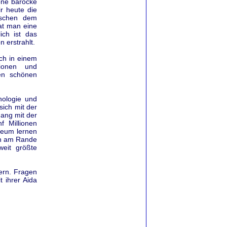
öne barocke
ir heute die
ischen dem
at man eine
ich ist das
 erstrahlt.
ch in einem
tionen und
nen schönen
nologie und
sich mit der
ang mit der
f Millionen
seum lernen
ich am Rande
weit größte
gern. Fragen
 ihrer Aida