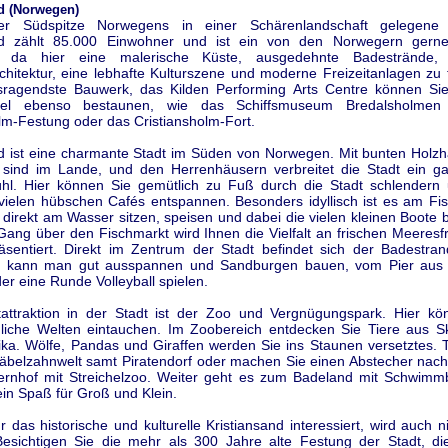
d (Norwegen)
r Südspitze Norwegens in einer Schärenlandschaft gelegene 
and zählt 85.000 Einwohner und ist ein von den Norwegern gerne
t, da hier eine malerische Küste, ausgedehnte Badestrände, 
hitektur, eine lebhafte Kulturszene und moderne Freizeitanlagen zu 
ragendste Bauwerk, das Kilden Performing Arts Centre können Si
el ebenso bestaunen, wie das Schiffsmuseum Bredalsholmen
lm-Festung oder das Cristiansholm-Fort.
nd ist eine charmante Stadt im Süden von Norwegen. Mit bunten Holzh
h sind im Lande, und den Herrenhäusern verbreitet die Stadt ein g
hl. Hier können Sie gemütlich zu Fuß durch die Stadt schlendern 
vielen hübschen Cafés entspannen. Besonders idyllisch ist es am Fisc
direkt am Wasser sitzen, speisen und dabei die vielen kleinen Boote
Gang über den Fischmarkt wird Ihnen die Vielfalt an frischen Meeresf
äsentiert. Direkt im Zentrum der Stadt befindet sich der Badestra
d kann man gut ausspannen und Sandburgen bauen, vom Pier aus 
er eine Runde Volleyball spielen.
attraktion in der Stadt ist der Zoo und Vergnügungspark. Hier kö
dliche Welten eintauchen. Im Zoobereich entdecken Sie Tiere aus S
rika. Wölfe, Pandas und Giraffen werden Sie ins Staunen versetztes. 
 Säbelzahnwelt samt Piratendorf oder machen Sie einen Abstecher nac
rnhof mit Streichelzoo. Weiter geht es zum Badeland mit Schwim
in Spaß für Groß und Klein.
r das historische und kulturelle Kristiansand interessiert, wird auch n
sichtigen Sie die mehr als 300 Jahre alte Festung der Stadt, di