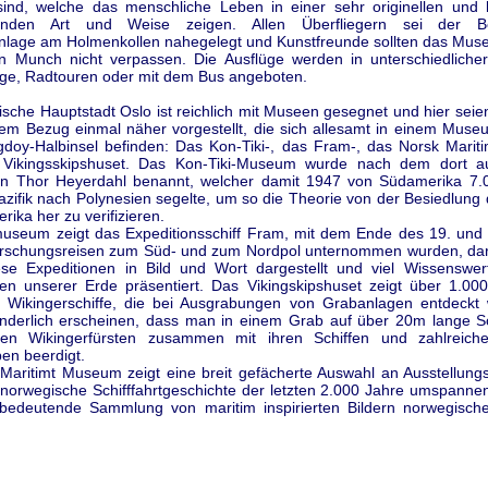
ind, welche das menschliche Leben in einer sehr originellen und k
enden Art und Weise zeigen. Allen Überfliegern sei der 
nlage am Holmenkollen nahegelegt und Kunstfreunde sollten das Mus
 Munch nicht verpassen. Die Ausflüge werden in unterschiedliche
ge, Radtouren oder mit dem Bus angeboten.
sche Hauptstadt Oslo ist reichlich mit Museen gesegnet und hier seie
mem Bezug einmal näher vorgestellt, die sich allesamt in einem Mus
gdoy-Halbinsel befinden: Das Kon-Tiki-, das Fram-, das Norsk Mari
Vikingsskipshuset. Das Kon-Tiki-Museum wurde nach dem dort au
on Thor Heyerdahl benannt, welcher damit 1947 von Südamerika 7
zifik nach Polynesien segelte, um so die Theorie von der Besiedlung 
ika her zu verifizieren.
seum zeigt das Expeditionsschiff Fram, mit dem Ende des 19. und
orschungsreisen zum Süd- und zum Nordpol unternommen wurden, da
se Expeditionen in Bild und Wort dargestellt und viel Wissenswe
ten unserer Erde präsentiert. Das Vikingskipshuset zeigt über 1.000
te Wikingerschiffe, die bei Ausgrabungen von Grabanlagen entdeckt
derlich erscheinen, dass man in einem Grab auf über 20m lange Sch
en Wikingerfürsten zusammen mit ihren Schiffen und zahlreich
en beerdigt.
Maritimt Museum zeigt eine breit gefächerte Auswahl an Ausstellung
 norwegische Schifffahrtgeschichte der letzten 2.000 Jahre umspanne
bedeutende Sammlung von maritim inspirierten Bildern norwegische