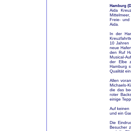
Hamburg (D
Aida Kreu
Mittelmeer
Freie- und
Aida.
In der Ha
Kreuzfahrtt
10 Jahren B
neue Hafen
den Ruf Ha
Musical-Au
der Elbe 
Hamburg sta
Qualität ei
Allen vora
Michaels-Ki
die das be
roter Back
einige Tepp
Auf keinen 
und ein Ga
Die Eindru
Besucher 