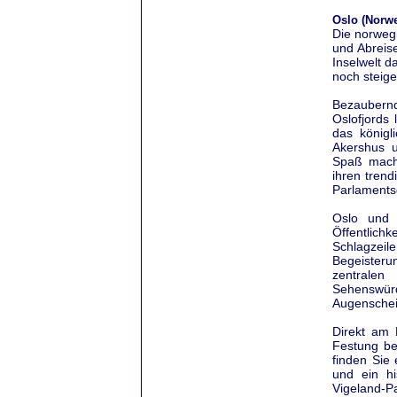
Oslo (Norw
Die norwegi
und Abreis
Inselwelt d
noch steige
Bezaubern
Oslofjords
das königl
Akershus u
Spaß macht
ihren tren
Parlaments
Oslo und 
Öffentlich
Schlagzeil
Begeisteru
zentralen
Sehenswürdi
Augenschein
Direkt am 
Festung beg
finden Sie
und ein hi
Vigeland-P