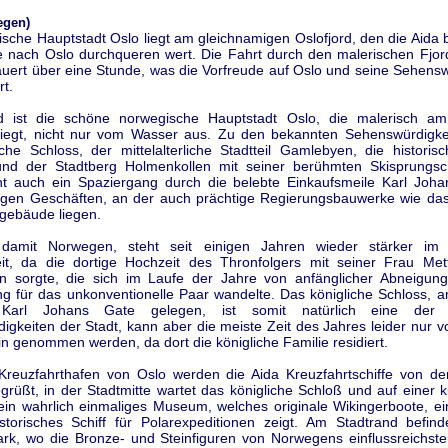
egen)
sche Hauptstadt Oslo liegt am gleichnamigen Oslofjord, den die Aida b
e nach Oslo durchqueren wert. Die Fahrt durch den malerischen Fjor
auert über eine Stunde, was die Vorfreude auf Oslo und seine Sehens
rt.
d ist die schöne norwegische Hauptstadt Oslo, die malerisch a
 liegt, nicht nur vom Wasser aus. Zu den bekannten Sehenswürdigke
iche Schloss, der mittelalterliche Stadtteil Gamlebyen, die historis
nd der Stadtberg Holmenkollen mit seiner berühmten Skisprungsc
 auch ein Spaziergang durch die belebte Einkaufsmeile Karl Joha
digen Geschäften, an der auch prächtige Regierungsbauwerke wie da
gebäude liegen.
damit Norwegen, steht seit einigen Jahren wieder stärker im
keit, da die dortige Hochzeit des Thronfolgers mit seiner Frau Mett
en sorgte, die sich im Laufe der Jahre von anfänglicher Abneigun
ng für das unkonventionelle Paar wandelte. Das königliche Schloss, 
 Karl Johans Gate gelegen, ist somit natürlich eine der w
gkeiten der Stadt, kann aber die meiste Zeit des Jahres leider nur 
 genommen werden, da dort die königliche Familie residiert.
Kreuzfahrthafen von Oslo werden die Aida Kreuzfahrtschiffe von de
rüßt, in der Stadtmitte wartet das königliche Schloß und auf einer k
 ein wahrlich einmaliges Museum, welches originale Wikingerboote, ei
storisches Schiff für Polarexpeditionen zeigt. Am Stadtrand befind
ark, wo die Bronze- und Steinfiguren von Norwegens einflussreichste