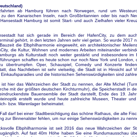
eutschland)
zfahrten ab Hamburg führen nach Norwegen, rund um Westeur
, zu den Kanarischen Inseln, nach Großbritannien oder bis nach Ne
 Hansestadt Hamburg ist somit Start- und auch Zielhafen vieler Kreuz
nsestadt hat sich gerade im Bereich der HafenCity, zu dem auc
erminal gehört, in den letzten Jahren sehr viel getan. So wurde 2017
auzeit die Elbphilharmonie eingeweiht, ein architektonischer Meilens
City, die Kultur, Wohnen und modernes Arbeiten miteinander verbinde
mburgs als Kulturstadt noch weiter gestärkt und insbesondere im 
fführungen schaffen es heute schon nur noch New York und London, d
zu übertrumpfen. Oper, Schauspiel, Comedy und Konzerte finden
tt, das Nachtleben ist sehr vielseitig, die Stadt ist in Hinsicht auf Vi
n Einkaufsparadies und die historischen Sehenswürdigkeiten sind zahlre
n ist hier das Wahrzeichen der Stadt zu nennen, der Alte Michel (Tur
rche mit der größten deutschen Kirchturmuhr), die Speicherstadt in de
eindruckendste Bauensemble der Stadt darstellt, Ende des 19. Jahr
steinoptik erstellt wurde und heute zahlreiche Museen, Theater un
ich- bzw. Warenlager beheimatet.
Fall darf bei einer Stadtbesichtigung das schöne Rathaus, die alte Fis
ng zur Binnenalster fehlen, um nur einige Sehenswürdigkeiten zu nenn
cksvolle Elbphilharmonie ist seit 2016 das neue Wahrzeichen der St
zugänglich. Auf fast 40m Höhe haben Sie eine Rundumausschau üb