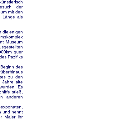
ünstlerisch
Besuch der
eum mit den
r Länge als
n diejenigen
eumskomplex
timt Museum
sgestellten
.000km quer
des Pazifiks
 Beginn des
rüberhinaus
rtes zu den
 Jahre alte
 wurden. Es
iffe stieß,
en anderen
sexponaten,
n und nennt
r Maler ihr