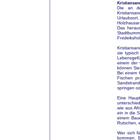
Kristiansan
Die an de
Kristians
Urlaubsor
Holzhausarc
Das heraus
Stadtbumm
Fredeiksho
Kristiansa
sie typisc
Lebensgefü
einem der 
können Sie 
Bei einem 
Fischen pr
Sandstran
springen od
Eine Haupt
unterschie
wie aus Af
ein in die
einem Baue
Rutschen, e
Wer sich fü
kommen. Be