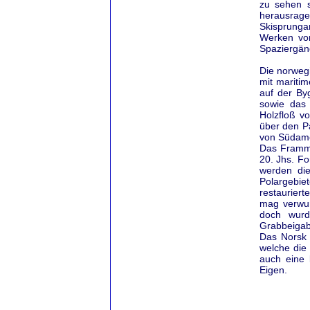
zu sehen s
herausrag
Skisprunga
Werken von
Spaziergän
Die norwegi
mit mariti
auf der By
sowie das 
Holzfloß v
über den Pa
von Südamer
Das Frammu
20. Jhs. F
werden die
Polargebie
restaurier
mag verwun
doch wurd
Grabbeigab
Das Norsk 
welche die
auch eine 
Eigen.