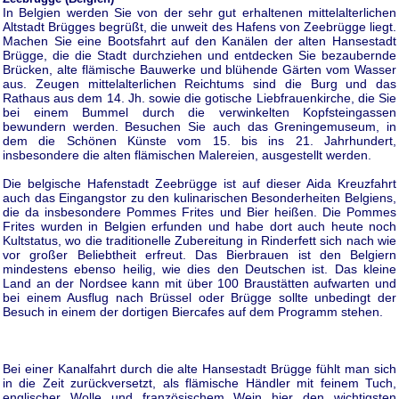
In Belgien werden Sie von der sehr gut erhaltenen mittelalterlichen
Altstadt Brügges begrüßt, die unweit des Hafens von Zeebrügge liegt.
Machen Sie eine Bootsfahrt auf den Kanälen der alten Hansestadt
Brügge, die die Stadt durchziehen und entdecken Sie bezaubernde
Brücken, alte flämische Bauwerke und blühende Gärten vom Wasser
aus. Zeugen mittelalterlichen Reichtums sind die Burg und das
Rathaus aus dem 14. Jh. sowie die gotische Liebfrauenkirche, die Sie
bei einem Bummel durch die verwinkelten Kopfsteingassen
bewundern werden. Besuchen Sie auch das Greningemuseum, in
dem die Schönen Künste vom 15. bis ins 21. Jahrhundert,
insbesondere die alten flämischen Malereien, ausgestellt werden.
Die belgische Hafenstadt Zeebrügge ist auf dieser Aida Kreuzfahrt
auch das Eingangstor zu den kulinarischen Besonderheiten Belgiens,
die da insbesondere Pommes Frites und Bier heißen. Die Pommes
Frites wurden in Belgien erfunden und habe dort auch heute noch
Kultstatus, wo die traditionelle Zubereitung in Rinderfett sich nach wie
vor großer Beliebtheit erfreut. Das Bierbrauen ist den Belgiern
mindestens ebenso heilig, wie dies den Deutschen ist. Das kleine
Land an der Nordsee kann mit über 100 Braustätten aufwarten und
bei einem Ausflug nach Brüssel oder Brügge sollte unbedingt der
Besuch in einem der dortigen Biercafes auf dem Programm stehen.
Bei einer Kanalfahrt durch die alte Hansestadt Brügge fühlt man sich
in die Zeit zurückversetzt, als flämische Händler mit feinem Tuch,
englischer Wolle und französischem Wein hier den wichtigsten