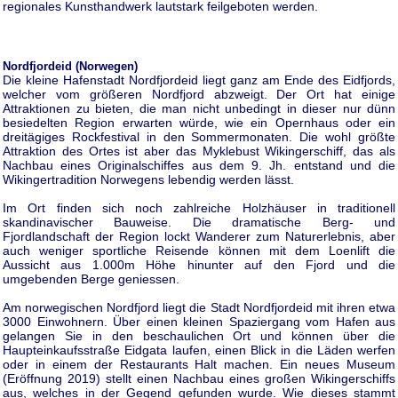
regionales Kunsthandwerk lautstark feilgeboten werden.
Nordfjordeid (Norwegen)
Die kleine Hafenstadt Nordfjordeid liegt ganz am Ende des Eidfjords,
welcher vom größeren Nordfjord abzweigt. Der Ort hat einige
Attraktionen zu bieten, die man nicht unbedingt in dieser nur dünn
besiedelten Region erwarten würde, wie ein Opernhaus oder ein
dreitägiges Rockfestival in den Sommermonaten. Die wohl größte
Attraktion des Ortes ist aber das Myklebust Wikingerschiff, das als
Nachbau eines Originalschiffes aus dem 9. Jh. entstand und die
Wikingertradition Norwegens lebendig werden lässt.
Im Ort finden sich noch zahlreiche Holzhäuser in traditionell
skandinavischer Bauweise. Die dramatische Berg- und
Fjordlandschaft der Region lockt Wanderer zum Naturerlebnis, aber
auch weniger sportliche Reisende können mit dem Loenlift die
Aussicht aus 1.000m Höhe hinunter auf den Fjord und die
umgebenden Berge geniessen.
Am norwegischen Nordfjord liegt die Stadt Nordfjordeid mit ihren etwa
3000 Einwohnern. Über einen kleinen Spaziergang vom Hafen aus
gelangen Sie in den beschaulichen Ort und können über die
Haupteinkaufsstraße Eidgata laufen, einen Blick in die Läden werfen
oder in einem der Restaurants Halt machen. Ein neues Museum
(Eröffnung 2019) stellt einen Nachbau eines großen Wikingerschiffs
aus, welches in der Gegend gefunden wurde. Wie dieses stammt