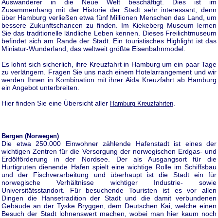
Auswanderer in die Neue Welt beschäftigt. Dies ist im
Zusammenhang mit der Historie der Stadt sehr interessant, denn
über Hamburg verließen etwa fünf Millionen Menschen das Land, um
bessere Zukunftschancen zu finden. Im Kiekeberg Museum lernen
Sie das traditionelle ländliche Leben kennen. Dieses Freilichtmuseum
befindet sich am Rande der Stadt. Ein touristisches Highlight ist das
Miniatur-Wunderland, das weltweit größte Eisenbahnmodel.
Es lohnt sich sicherlich, ihre Kreuzfahrt in Hamburg um ein paar Tage
zu verlängern. Fragen Sie uns nach einem Hotelarrangement und wir
werden Ihnen in Kombination mit ihrer Aida Kreuzfahrt ab Hamburg
ein Angebot unterbreiten.
Hier finden Sie eine Übersicht aller
.
Hamburg Kreuzfahrten
Bergen (Norwegen)
Die etwa 250.000 Einwohner zählende Hafenstadt ist eines der
wichtigen Zentren für die Versorgung der norwegischen Erdgas- und
Erdölförderung in der Nordsee. Der als Ausgangsort für die
Hurtigruten dienende Hafen spielt eine wichtige Rolle im Schiffsbau
und der Fischverarbeitung und überhaupt ist die Stadt ein für
norwegische Verhältnisse wichtiger Industrie- sowie
Universitätsstandort. Für besuchende Touristen ist es vor allen
Dingen die Hansetradition der Stadt und die damit verbundenen
Gebäude an der Tyske Bryggen, dem Deutschen Kai, welche einen
Besuch der Stadt lohnenswert machen, wobei man hier kaum noch