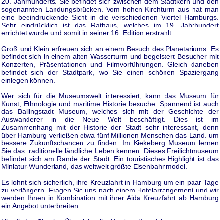
20. Jahrhunderts. Sie befindet sich zwischen dem Stadtkern und den
sogenannten Landungsbrücken. Vom hohen Kirchturm aus hat man
eine beeindruckende Sicht in die verschiedenen Viertel Hamburgs.
Sehr eindrücklich ist das Rathaus, welches im 19. Jahrhundert
errichtet wurde und somit in seiner 16. Edition erstrahlt.
Groß und Klein erfreuen sich an einem Besuch des Planetariums. Es
befindet sich in einem alten Wasserturm und begeistert Besucher mit
Konzerten, Präsentationen und Filmvorführungen. Gleich daneben
befindet sich der Stadtpark, wo Sie einen schönen Spaziergang
einlegen können.
Wer sich für die Museumswelt interessiert, kann das Museum für
Kunst, Ethnologie und maritime Historie besuche. Spannend ist auch
das Ballingstadt Museum, welches sich mit der Geschichte der
Auswanderer in die Neue Welt beschäftigt. Dies ist im
Zusammenhang mit der Historie der Stadt sehr interessant, denn
über Hamburg verließen etwa fünf Millionen Menschen das Land, um
bessere Zukunftschancen zu finden. Im Kiekeberg Museum lernen
Sie das traditionelle ländliche Leben kennen. Dieses Freilichtmuseum
befindet sich am Rande der Stadt. Ein touristisches Highlight ist das
Miniatur-Wunderland, das weltweit größte Eisenbahnmodel.
Es lohnt sich sicherlich, ihre Kreuzfahrt in Hamburg um ein paar Tage
zu verlängern. Fragen Sie uns nach einem Hotelarrangement und wir
werden Ihnen in Kombination mit ihrer Aida Kreuzfahrt ab Hamburg
ein Angebot unterbreiten.