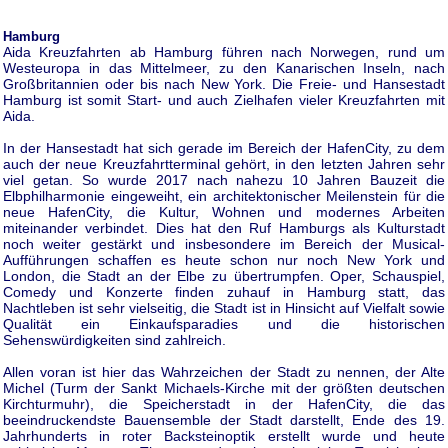
Hamburg
Aida Kreuzfahrten ab Hamburg führen nach Norwegen, rund um
Westeuropa in das Mittelmeer, zu den Kanarischen Inseln, nach
Großbritannien oder bis nach New York. Die Freie- und Hansestadt
Hamburg ist somit Start- und auch Zielhafen vieler Kreuzfahrten mit
Aida.
In der Hansestadt hat sich gerade im Bereich der HafenCity, zu dem
auch der neue Kreuzfahrtterminal gehört, in den letzten Jahren sehr
viel getan. So wurde 2017 nach nahezu 10 Jahren Bauzeit die
Elbphilharmonie eingeweiht, ein architektonischer Meilenstein für die
neue HafenCity, die Kultur, Wohnen und modernes Arbeiten
miteinander verbindet. Dies hat den Ruf Hamburgs als Kulturstadt
noch weiter gestärkt und insbesondere im Bereich der Musical-
Aufführungen schaffen es heute schon nur noch New York und
London, die Stadt an der Elbe zu übertrumpfen. Oper, Schauspiel,
Comedy und Konzerte finden zuhauf in Hamburg statt, das
Nachtleben ist sehr vielseitig, die Stadt ist in Hinsicht auf Vielfalt sowie
Qualität ein Einkaufsparadies und die historischen
Sehenswürdigkeiten sind zahlreich.
Allen voran ist hier das Wahrzeichen der Stadt zu nennen, der Alte
Michel (Turm der Sankt Michaels-Kirche mit der größten deutschen
Kirchturmuhr), die Speicherstadt in der HafenCity, die das
beeindruckendste Bauensemble der Stadt darstellt, Ende des 19.
Jahrhunderts in roter Backsteinoptik erstellt wurde und heute