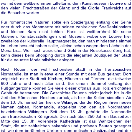
wo mit dem weltberühmten Eiffelturm, dem Kunstmuseum Louvre und
den vielen Prachtstraßen der Glanz und die Glorie Frankreichs auf
die Besucher warten.
Für romantische Naturen sollte ein Spaziergang entlang der Seine
oder durch das Montmartre mit seinen zahlreichen Straßenkünstlern
und kleinen Bars nicht fehlen. Paris ist weltberühmt für seine
Galerien, Kunstausstellungen und Museen, wobei der Louvre hier
zweifellos der kulturelle Hauptmagnet ist, den man mindestens einmal
im Leben besucht haben sollte, alleine schon wegen dem Lächeln der
Mona Lisa. Wer noch ausreichend Geld in der Reisekasse übrig hat,
kann dieses beim Shopping durch die eleganten Boutiquen der Stadt
für die neueste Mode stilsicher anlegen.
Nach Rouen, der wohl schönsten Stadt in der französischen
Normandie, ist man in etwa einer Stunde mit dem Bus gelangt. Dort
zeigt sich eine Stadt mit Kirchen, Häusern und Türmen, die teilweise
600 Jahre und noch älter sind. Bei einem Bummel entlang der
Fußgängerzone können Sie viele dieser oftmals aus Holz errichteten
Gebäude bestaunen. Die Geschichte Rouens reicht jedoch bis in die
Zeit des Römischen Reiches zurück, als hier die Kelten siedelten. Ab
dem 10. Jh. herrschten hier die Wikinger, die der Region ihren neuen
Namen gaben, Normandie, abgeleitet von den als Nordmänner
bezeichneten Wikingern. Seit dem 13. Jh. gehörte die Normandie
zum französischen Königreich. Die nach über 250 Jahren Bauzeit zur
Mitte des 15. Jh. vollendete Kathedrale ist das Wahrzeichen der
Stadt, die mit zahlreichen sakaralen und profanen Bauten gesegnet
ist, wie dem berühmten Uhrturm, dem gotischen Justizpalast und der