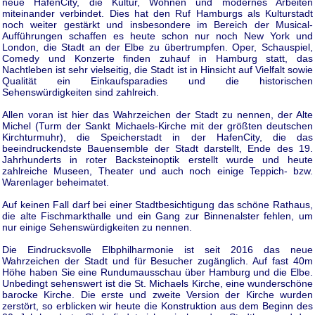
neue HafenCity, die Kultur, Wohnen und modernes Arbeiten
miteinander verbindet. Dies hat den Ruf Hamburgs als Kulturstadt
noch weiter gestärkt und insbesondere im Bereich der Musical-
Aufführungen schaffen es heute schon nur noch New York und
London, die Stadt an der Elbe zu übertrumpfen. Oper, Schauspiel,
Comedy und Konzerte finden zuhauf in Hamburg statt, das
Nachtleben ist sehr vielseitig, die Stadt ist in Hinsicht auf Vielfalt sowie
Qualität ein Einkaufsparadies und die historischen
Sehenswürdigkeiten sind zahlreich.
Allen voran ist hier das Wahrzeichen der Stadt zu nennen, der Alte
Michel (Turm der Sankt Michaels-Kirche mit der größten deutschen
Kirchturmuhr), die Speicherstadt in der HafenCity, die das
beeindruckendste Bauensemble der Stadt darstellt, Ende des 19.
Jahrhunderts in roter Backsteinoptik erstellt wurde und heute
zahlreiche Museen, Theater und auch noch einige Teppich- bzw.
Warenlager beheimatet.
Auf keinen Fall darf bei einer Stadtbesichtigung das schöne Rathaus,
die alte Fischmarkthalle und ein Gang zur Binnenalster fehlen, um
nur einige Sehenswürdigkeiten zu nennen.
Die Eindrucksvolle Elbphilharmonie ist seit 2016 das neue
Wahrzeichen der Stadt und für Besucher zugänglich. Auf fast 40m
Höhe haben Sie eine Rundumausschau über Hamburg und die Elbe.
Unbedingt sehenswert ist die St. Michaels Kirche, eine wunderschöne
barocke Kirche. Die erste und zweite Version der Kirche wurden
zerstört, so erblicken wir heute die Konstruktion aus dem Beginn des