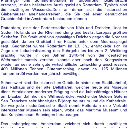
Frühlings- und Sommermonaten in farbenfroher Blütenpracht
erstrahlt, ist das beliebteste Ausflugsziel ab Rotterdam. Typisch sind
die unzähligen Wasserstraßen, an denen sich die historischen
Giebelhäuser aneinanderreihen, die Sie bei einer gemütlichen
Grachtenfahrt in Amsterdam bestaunen können.
Rotterdam, eine der Partnerstädte von Köln und Dresden, liegt im
Süden Hollands an der Rheinmündung und besitzt Europas größten
Seehafen. Die Stadt wird von gewaltigen Deichen gegen die Nordsee
geschützt, da ein Großteil ihrer Fläche unter dem Meeresspiegel
liegt. Gegründet wurde Rotterdam im 13. Jh., entwickelte sich im
Zuge der Industrialisierung des Ruhrgebietes bis zum 2. Weltkrieg
prächtig, wurde in den Jahren 1940-44 von der deutschen
Wehrmacht massiv zerstört, konnte aber nach den Kriegswirren
wieder an seine sehr gute wirtschaftliche Entwicklung anschliessen.
400 Millionen Tonnen Güterumschlag, davon ca. 125 Millionen
Tonnen Erdöl werden hier jährlich bewältigt.
Sehenswert sind die historischen Gebäude hinter dem Stadtbahnhof,
das Rathaus und der alte Delfshafen, welcher heute als Museum
dient. Attraktionen moderner Prägung sind die kubusförmigen Häuser
am Blaaker Bahnhof, die Willmesbrücke, welche der Golden Gate in
San Francisco sehr ähnelt,das Blijdorp Aquarium und die Kathedrale.
So wie jede niederländische Stadt nennt Rotterdam eine Vielzahl
interessanter Museen sein eigen, wobei das Maritime Museum und
das Kunstmuseum Beuningen herausragen.
Das nahegelegene Amsterdam zeichnet sich durch unzähligen