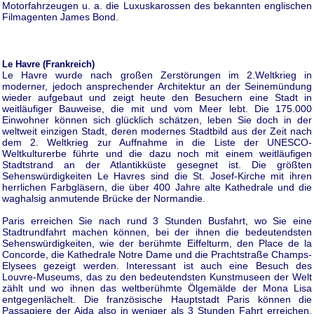
Motorfahrzeugen u. a. die Luxuskarossen des bekannten englischen
Filmagenten James Bond.
Le Havre (Frankreich)
Le Havre wurde nach großen Zerstörungen im 2.Weltkrieg in
moderner, jedoch ansprechender Architektur an der Seinemündung
wieder aufgebaut und zeigt heute den Besuchern eine Stadt in
weitläufiger Bauweise, die mit und vom Meer lebt. Die 175.000
Einwohner können sich glücklich schätzen, leben Sie doch in der
weltweit einzigen Stadt, deren modernes Stadtbild aus der Zeit nach
dem 2. Weltkrieg zur Auffnahme in die Liste der UNESCO-
Weltkulturerbe führte und die dazu noch mit einem weitläufigen
Stadtstrand an der Atlantikküste gesegnet ist. Die größten
Sehenswürdigkeiten Le Havres sind die St. Josef-Kirche mit ihren
herrlichen Farbgläsern, die über 400 Jahre alte Kathedrale und die
waghalsig anmutende Brücke der Normandie.
Paris erreichen Sie nach rund 3 Stunden Busfahrt, wo Sie eine
Stadtrundfahrt machen können, bei der ihnen die bedeutendsten
Sehenswürdigkeiten, wie der berühmte Eiffelturm, den Place de la
Concorde, die Kathedrale Notre Dame und die Prachtstraße Champs-
Elysees gezeigt werden. Interessant ist auch eine Besuch des
Louvre-Museums, das zu den bedeutendsten Kunstmuseen der Welt
zählt und wo ihnen das weltberühmte Ölgemälde der Mona Lisa
entgegenlächelt. Die französische Hauptstadt Paris können die
Passagiere der Aida also in weniger als 3 Stunden Fahrt erreichen,