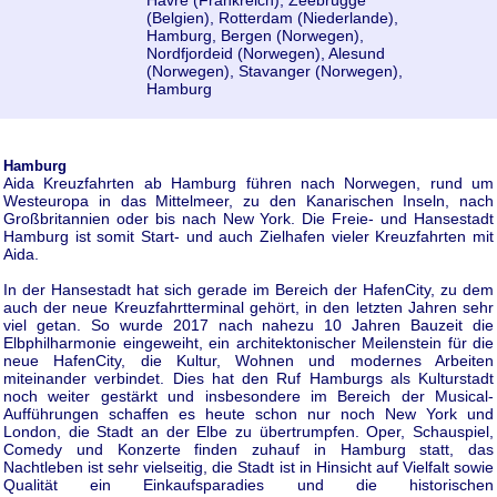
Havre (Frankreich), Zeebrügge
(Belgien), Rotterdam (Niederlande),
Hamburg, Bergen (Norwegen),
Nordfjordeid (Norwegen), Alesund
(Norwegen), Stavanger (Norwegen),
Hamburg
Hamburg
Aida Kreuzfahrten ab Hamburg führen nach Norwegen, rund um
Westeuropa in das Mittelmeer, zu den Kanarischen Inseln, nach
Großbritannien oder bis nach New York. Die Freie- und Hansestadt
Hamburg ist somit Start- und auch Zielhafen vieler Kreuzfahrten mit
Aida.
In der Hansestadt hat sich gerade im Bereich der HafenCity, zu dem
auch der neue Kreuzfahrtterminal gehört, in den letzten Jahren sehr
viel getan. So wurde 2017 nach nahezu 10 Jahren Bauzeit die
Elbphilharmonie eingeweiht, ein architektonischer Meilenstein für die
neue HafenCity, die Kultur, Wohnen und modernes Arbeiten
miteinander verbindet. Dies hat den Ruf Hamburgs als Kulturstadt
noch weiter gestärkt und insbesondere im Bereich der Musical-
Aufführungen schaffen es heute schon nur noch New York und
London, die Stadt an der Elbe zu übertrumpfen. Oper, Schauspiel,
Comedy und Konzerte finden zuhauf in Hamburg statt, das
Nachtleben ist sehr vielseitig, die Stadt ist in Hinsicht auf Vielfalt sowie
Qualität ein Einkaufsparadies und die historischen