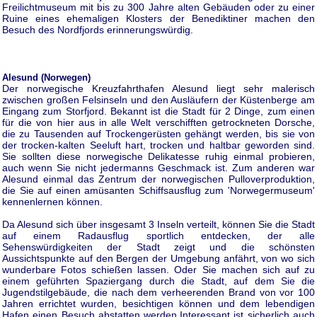
Freilichtmuseum mit bis zu 300 Jahre alten Gebäuden oder zu einer
Ruine eines ehemaligen Klosters der Benediktiner machen den
Besuch des Nordfjords erinnerungswürdig.
Alesund (Norwegen)
Der norwegische Kreuzfahrthafen Alesund liegt sehr malerisch
zwischen großen Felsinseln und den Ausläufern der Küstenberge am
Eingang zum Storfjord. Bekannt ist die Stadt für 2 Dinge, zum einen
für die von hier aus in alle Welt verschifften getrockneten Dorsche,
die zu Tausenden auf Trockengerüsten gehängt werden, bis sie von
der trocken-kalten Seeluft hart, trocken und haltbar geworden sind.
Sie sollten diese norwegische Delikatesse ruhig einmal probieren,
auch wenn Sie nicht jedermanns Geschmack ist. Zum anderen war
Alesund einmal das Zentrum der norwegischen Pulloverproduktion,
die Sie auf einen amüsanten Schiffsausflug zum 'Norwegermuseum'
kennenlernen können.
Da Alesund sich über insgesamt 3 Inseln verteilt, können Sie die Stadt
auf einem Radausflug sportlich entdecken, der alle
Sehenswürdigkeiten der Stadt zeigt und die schönsten
Aussichtspunkte auf den Bergen der Umgebung anfährt, von wo sich
wunderbare Fotos schießen lassen. Oder Sie machen sich auf zu
einem geführten Spaziergang durch die Stadt, auf dem Sie die
Jugendstilgebäude, die nach dem verheerenden Brand von vor 100
Jahren errichtet wurden, besichtigen können und dem lebendigen
Hafen einen Besuch abstatten werden.
Interessant ist sicherlich auch