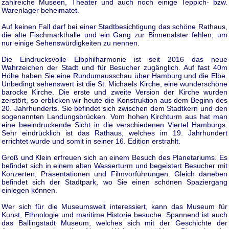
zahlreiche Museen, Theater und auch noch einige Teppich- bzw.
Warenlager beheimatet.
Auf keinen Fall darf bei einer Stadtbesichtigung das schöne Rathaus,
die alte Fischmarkthalle und ein Gang zur Binnenalster fehlen, um
nur einige Sehenswürdigkeiten zu nennen.
Die Eindrucksvolle Elbphilharmonie ist seit 2016 das neue
Wahrzeichen der Stadt und für Besucher zugänglich. Auf fast 40m
Höhe haben Sie eine Rundumausschau über Hamburg und die Elbe.
Unbedingt sehenswert ist die St. Michaels Kirche, eine wunderschöne
barocke Kirche. Die erste und zweite Version der Kirche wurden
zerstört, so erblicken wir heute die Konstruktion aus dem Beginn des
20. Jahrhunderts. Sie befindet sich zwischen dem Stadtkern und den
sogenannten Landungsbrücken. Vom hohen Kirchturm aus hat man
eine beeindruckende Sicht in die verschiedenen Viertel Hamburgs.
Sehr eindrücklich ist das Rathaus, welches im 19. Jahrhundert
errichtet wurde und somit in seiner 16. Edition erstrahlt.
Groß und Klein erfreuen sich an einem Besuch des Planetariums. Es
befindet sich in einem alten Wasserturm und begeistert Besucher mit
Konzerten, Präsentationen und Filmvorführungen. Gleich daneben
befindet sich der Stadtpark, wo Sie einen schönen Spaziergang
einlegen können.
Wer sich für die Museumswelt interessiert, kann das Museum für
Kunst, Ethnologie und maritime Historie besuche. Spannend ist auch
das Ballingstadt Museum, welches sich mit der Geschichte der