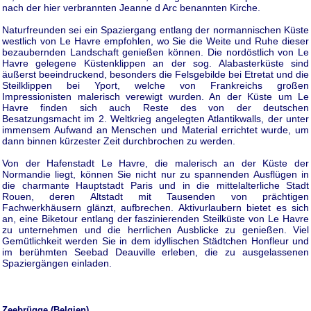
nach der hier verbrannten Jeanne d Arc benannten Kirche.
Naturfreunden sei ein Spaziergang entlang der normannischen Küste
westlich von Le Havre empfohlen, wo Sie die Weite und Ruhe dieser
bezaubernden Landschaft genießen können. Die nordöstlich von Le
Havre gelegene Küstenklippen an der sog. Alabasterküste sind
äußerst beeindruckend, besonders die Felsgebilde bei Etretat und die
Steilklippen bei Yport, welche von Frankreichs großen
Impressionisten malerisch verewigt wurden. An der Küste um Le
Havre finden sich auch Reste des von der deutschen
Besatzungsmacht im 2. Weltkrieg angelegten Atlantikwalls, der unter
immensem Aufwand an Menschen und Material errichtet wurde, um
dann binnen kürzester Zeit durchbrochen zu werden.
Von der Hafenstadt Le Havre, die malerisch an der Küste der
Normandie liegt, können Sie nicht nur zu spannenden Ausflügen in
die charmante Hauptstadt Paris und in die mittelalterliche Stadt
Rouen, deren Altstadt mit Tausenden von prächtigen
Fachwerkhäusern glänzt, aufbrechen. Aktivurlaubern bietet es sich
an, eine Biketour entlang der faszinierenden Steilküste von Le Havre
zu unternehmen und die herrlichen Ausblicke zu genießen. Viel
Gemütlichkeit werden Sie in dem idyllischen Städtchen Honfleur und
im berühmten Seebad Deauville erleben, die zu ausgelassenen
Spaziergängen einladen.
Zeebrügge (Belgien)