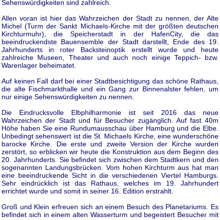
Sehenswürdigkeiten sind zahlreich.
Allen voran ist hier das Wahrzeichen der Stadt zu nennen, der Alte
Michel (Turm der Sankt Michaels-Kirche mit der größten deutschen
Kirchturmuhr), die Speicherstadt in der HafenCity, die das
beeindruckendste Bauensemble der Stadt darstellt, Ende des 19.
Jahrhunderts in roter Backsteinoptik erstellt wurde und heute
zahlreiche Museen, Theater und auch noch einige Teppich- bzw.
Warenlager beheimatet.
Auf keinen Fall darf bei einer Stadtbesichtigung das schöne Rathaus,
die alte Fischmarkthalle und ein Gang zur Binnenalster fehlen, um
nur einige Sehenswürdigkeiten zu nennen.
Die Eindrucksvolle Elbphilharmonie ist seit 2016 das neue
Wahrzeichen der Stadt und für Besucher zugänglich. Auf fast 40m
Höhe haben Sie eine Rundumausschau über Hamburg und die Elbe.
Unbedingt sehenswert ist die St. Michaels Kirche, eine wunderschöne
barocke Kirche. Die erste und zweite Version der Kirche wurden
zerstört, so erblicken wir heute die Konstruktion aus dem Beginn des
20. Jahrhunderts. Sie befindet sich zwischen dem Stadtkern und den
sogenannten Landungsbrücken. Vom hohen Kirchturm aus hat man
eine beeindruckende Sicht in die verschiedenen Viertel Hamburgs.
Sehr eindrücklich ist das Rathaus, welches im 19. Jahrhundert
errichtet wurde und somit in seiner 16. Edition erstrahlt.
Groß und Klein erfreuen sich an einem Besuch des Planetariums. Es
befindet sich in einem alten Wasserturm und begeistert Besucher mit