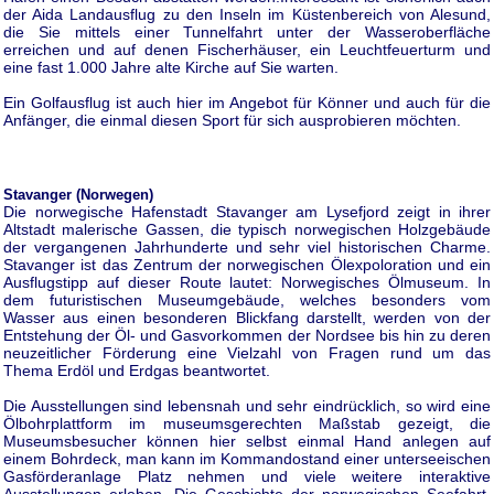
der Aida Landausflug zu den Inseln im Küstenbereich von Alesund,
die Sie mittels einer Tunnelfahrt unter der Wasseroberfläche
erreichen und auf denen Fischerhäuser, ein Leuchtfeuerturm und
eine fast 1.000 Jahre alte Kirche auf Sie warten.
Ein Golfausflug ist auch hier im Angebot für Könner und auch für die
Anfänger, die einmal diesen Sport für sich ausprobieren möchten.
Stavanger (Norwegen)
Die norwegische Hafenstadt Stavanger am Lysefjord zeigt in ihrer
Altstadt malerische Gassen, die typisch norwegischen Holzgebäude
der vergangenen Jahrhunderte und sehr viel historischen Charme.
Stavanger ist das Zentrum der norwegischen Ölexpoloration und ein
Ausflugstipp auf dieser Route lautet: Norwegisches Ölmuseum. In
dem futuristischen Museumgebäude, welches besonders vom
Wasser aus einen besonderen Blickfang darstellt, werden von der
Entstehung der Öl- und Gasvorkommen der Nordsee bis hin zu deren
neuzeitlicher Förderung eine Vielzahl von Fragen rund um das
Thema Erdöl und Erdgas beantwortet.
Die Ausstellungen sind lebensnah und sehr eindrücklich, so wird eine
Ölbohrplattform im museumsgerechten Maßstab gezeigt, die
Museumsbesucher können hier selbst einmal Hand anlegen auf
einem Bohrdeck, man kann im Kommandostand einer unterseeischen
Gasförderanlage Platz nehmen und viele weitere interaktive
Ausstellungen erleben. Die Geschichte der norwegischen Seefahrt,