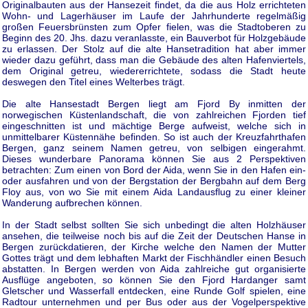
Originalbauten aus der Hansezeit findet, da die aus Holz errichteten
Wohn- und Lagerhäuser im Laufe der Jahrhunderte regelmäßig
großen Feuersbrünsten zum Opfer fielen, was die Stadtoberen zu
Beginn des 20. Jhs. dazu veranlasste, ein Bauverbot für Holzgebäude
zu erlassen. Der Stolz auf die alte Hansetradition hat aber immer
wieder dazu geführt, dass man die Gebäude des alten Hafenviertels,
dem Original getreu, wiedererrichtete, sodass die Stadt heute
deswegen den Titel eines Welterbes trägt.
Die alte Hansestadt Bergen liegt am Fjord By inmitten der
norwegischen Küstenlandschaft, die von zahlreichen Fjorden tief
eingeschnitten ist und mächtige Berge aufweist, welche sich in
unmittelbarer Küstennähe befinden. So ist auch der Kreuzfahrthafen
Bergen, ganz seinem Namen getreu, von selbigen eingerahmt.
Dieses wunderbare Panorama können Sie aus 2 Perspektiven
betrachten: Zum einen von Bord der Aida, wenn Sie in den Hafen ein-
oder ausfahren und von der Bergstation der Bergbahn auf dem Berg
Floy aus, von wo Sie mit einem Aida Landausflug zu einer kleiner
Wanderung aufbrechen können.
In der Stadt selbst sollten Sie sich unbedingt die alten Holzhäuser
ansehen, die teilweise noch bis auf die Zeit der Deutschen Hanse in
Bergen zurückdatieren, der Kirche welche den Namen der Mutter
Gottes trägt und dem lebhaften Markt der Fischhändler einen Besuch
abstatten. In Bergen werden von Aida zahlreiche gut organisierte
Ausflüge angeboten, so können Sie den Fjord Hardanger samt
Gletscher und Wasserfall entdecken, eine Runde Golf spielen, eine
Radtour unternehmen und per Bus oder aus der Vogelperspektive