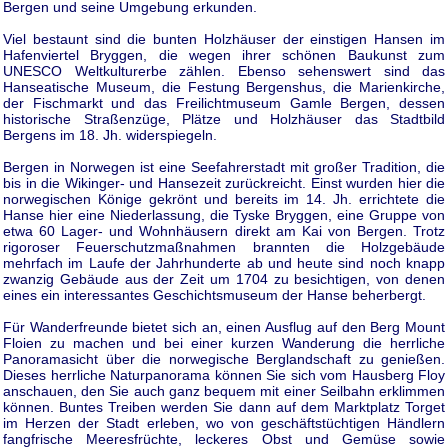
Bergen und seine Umgebung erkunden.
Viel bestaunt sind die bunten Holzhäuser der einstigen Hansen im
Hafenviertel Bryggen, die wegen ihrer schönen Baukunst zum
UNESCO Weltkulturerbe zählen. Ebenso sehenswert sind das
Hanseatische Museum, die Festung Bergenshus, die Marienkirche,
der Fischmarkt und das Freilichtmuseum Gamle Bergen, dessen
historische Straßenzüge, Plätze und Holzhäuser das Stadtbild
Bergens im 18. Jh. widerspiegeln.
Bergen in Norwegen ist eine Seefahrerstadt mit großer Tradition, die
bis in die Wikinger- und Hansezeit zurückreicht. Einst wurden hier die
norwegischen Könige gekrönt und bereits im 14. Jh. errichtete die
Hanse hier eine Niederlassung, die Tyske Bryggen, eine Gruppe von
etwa 60 Lager- und Wohnhäusern direkt am Kai von Bergen. Trotz
rigoroser Feuerschutzmaßnahmen brannten die Holzgebäude
mehrfach im Laufe der Jahrhunderte ab und heute sind noch knapp
zwanzig Gebäude aus der Zeit um 1704 zu besichtigen, von denen
eines ein interessantes Geschichtsmuseum der Hanse beherbergt.
Für Wanderfreunde bietet sich an, einen Ausflug auf den Berg Mount
Floien zu machen und bei einer kurzen Wanderung die herrliche
Panoramasicht über die norwegische Berglandschaft zu genießen.
Dieses herrliche Naturpanorama können Sie sich vom Hausberg Floy
anschauen, den Sie auch ganz bequem mit einer Seilbahn erklimmen
können. Buntes Treiben werden Sie dann auf dem Marktplatz Torget
im Herzen der Stadt erleben, wo von geschäftstüchtigen Händlern
fangfrische Meeresfrüchte, leckeres Obst und Gemüse sowie