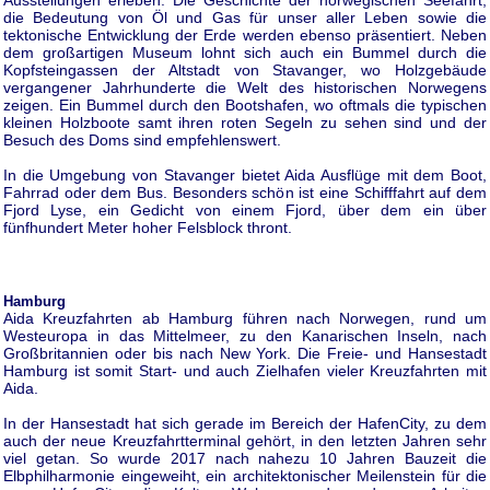
die Bedeutung von Öl und Gas für unser aller Leben sowie die
tektonische Entwicklung der Erde werden ebenso präsentiert. Neben
dem großartigen Museum lohnt sich auch ein Bummel durch die
Kopfsteingassen der Altstadt von Stavanger, wo Holzgebäude
vergangener Jahrhunderte die Welt des historischen Norwegens
zeigen. Ein Bummel durch den Bootshafen, wo oftmals die typischen
kleinen Holzboote samt ihren roten Segeln zu sehen sind und der
Besuch des Doms sind empfehlenswert.
In die Umgebung von Stavanger bietet Aida Ausflüge mit dem Boot,
Fahrrad oder dem Bus. Besonders schön ist eine Schifffahrt auf dem
Fjord Lyse, ein Gedicht von einem Fjord, über dem ein über
fünfhundert Meter hoher Felsblock thront.
Hamburg
Aida Kreuzfahrten ab Hamburg führen nach Norwegen, rund um
Westeuropa in das Mittelmeer, zu den Kanarischen Inseln, nach
Großbritannien oder bis nach New York. Die Freie- und Hansestadt
Hamburg ist somit Start- und auch Zielhafen vieler Kreuzfahrten mit
Aida.
In der Hansestadt hat sich gerade im Bereich der HafenCity, zu dem
auch der neue Kreuzfahrtterminal gehört, in den letzten Jahren sehr
viel getan. So wurde 2017 nach nahezu 10 Jahren Bauzeit die
Elbphilharmonie eingeweiht, ein architektonischer Meilenstein für die