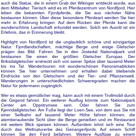
auch die Statue, die in einem Grab der Wikinger entdeckt wurde, aus
dem Mittelalter. Tierisch wird es im Pferdezentrum von Nordfjord. Hier
leben die bekannten Fjordpferde, die Sie aus nächster Nähe
bestaunen können. Über diese besondere Pferdeart werden Sie hier
mehr in Erfahrung bringen. Auf dem Rücken der Pferde kann die
wunderschöne Landschaft erkundet werden. Solch ein Ausritt ist ein
Erlebnis, das in Erinnerung bleibt.
Highlight von Nordfjord ist die unglaublich schöne und einzigartige
Natur. Fjordlandschaften, mächtige Berge und eisige Gletscher
prägen das Bild. Fahren Sie in den Jostedal Nationalpark und
bestaunen Sie einen der größten Gletscher Europas. Der
Briksdalgletscher erstreckt sich von seiner Spitze über tausend Meter
bis ins Tal. Wandertouren mit wunderschönen Panoramablicken
können Sie hier unternehmen und erhalten dabei bleibende
Eindrücke von den Gletschern und der Tier- und Pflanzenwelt.
Wanderungen in unterschiedlichsten Schweregraden machen die
Natur für jedermann zugänglich.
Wer es etwas gemütlicher mag, kann auch mit einem Trollmobil durch
die Gegend fahren. Ein weiterer Ausflug könnte zum Nationalpark
Center am Oppstrynsee sein. Oder fahren Sie zum
Kjenndallgletscher. Am Fuße liegt der Loen-See, von dem aus Sie mit
einer Seilbahn auf tausend Meter Höhe fahren können, die
atemberaubende Sicht über die Berge genießen und im Restaurant
mit weitem Blick speisen können. Außerdem lohnt sich eine Tour
durch das Weltnaturerbe des Geirangerfjords. Auf einem Schiff
können Sie den Fjord befahren. Weitere Ausflüge zu einem