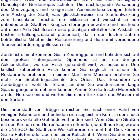
Handelsplatz Nordeuropas schufen. Die nachfolgende Versandung
des Meerzugangs und kriegerische Auseinandersetzungen führten
zum Abstieg der Stadt, was glücklicherweise die Stadtentwicklung
zum Einschlafen brachte, die militärisch und wirtschaftlich nun
unbedeutende Stadt vor Kriegszerstörungen bewahrte und uns heute
auf dieser Aida Schiffsreise eine prächtige mittelalterliche Altstadt im
besten Erhaltungszustand präsentiert, da in den letzten Jahren
beträchtliche Mittel in die Restaurierung und die damit verbundene
Tourismusförderung geflossen sind.
Zunächst einmal kommen Sie in Zeebrügge an und befinden sich auf
dem großen Hafengelände. Spannend ist es, die dortigen
Auktionshallen, wo der Fisch gehandelt wird, zu besuchen. Den
köstlich zubereiteten Fisch können Sie sogleich in einem der
Restaurants probieren. In einem Maritimen Museum erfahren Sie
mehr zur Seefahrtsgeschichte des Ortes. Das Besondere an
Zeebrügge ist wohl der Strand, an dem Sie wunderschöne lange
Spaziergänge unternehmen können. Atmen Sie die frische Meeresluft
an der Nordsee ein und werfen Sie einen Blick über das Wasser mit
den Surfern.
Die Innenstadt von Brügge erreichen Sie nach einer Fahrt von
wenigen Kilometern und befinden sich sogleich im Kern, in dem noch
besonders viele alte Gebäude vorhanden sind. Wenn Sie die Straßen
mit den Kirchen und Herrenhäusern erkunden, wird Ihnen klar, warum
die UNESCO die Stadt zum Weltkulturerbe ernannt hat. Dies können
Sie zu Fuß tun oder auch bei einer Kutschfahrt. Wenn Sie den hohen
Glockenturm besteigen, blicken Sie direkt auf den davor liegenden