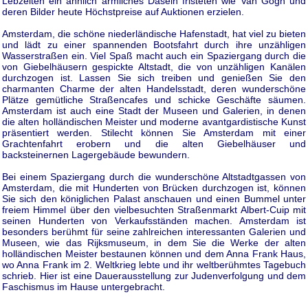
Lebzeiten ein ähnlich ärmliches Dasein fristeten wie Van Gogh und
deren Bilder heute Höchstpreise auf Auktionen erzielen.
Amsterdam, die schöne niederländische Hafenstadt, hat viel zu bieten
und lädt zu einer spannenden Bootsfahrt durch ihre unzähligen
Wasserstraßen ein. Viel Spaß macht auch ein Spaziergang durch die
von Giebelhäusern gespickte Altstadt, die von unzähligen Kanälen
durchzogen ist. Lassen Sie sich treiben und genießen Sie den
charmanten Charme der alten Handelsstadt, deren wunderschöne
Plätze gemütliche Straßencafes und schicke Geschäfte säumen.
Amsterdam ist auch eine Stadt der Museen und Galerien, in denen
die alten holländischen Meister und moderne avantgardistische Kunst
präsentiert werden. Stilecht können Sie Amsterdam mit einer
Grachtenfahrt erobern und die alten Giebelhäuser und
backsteinernen Lagergebäude bewundern.
Bei einem Spaziergang durch die wunderschöne Altstadtgassen von
Amsterdam, die mit Hunderten von Brücken durchzogen ist, können
Sie sich den königlichen Palast anschauen und einen Bummel unter
freiem Himmel über den vielbesuchten Straßenmarkt Albert-Cuip mit
seinen Hunderten von Verkaufsständen machen. Amsterdam ist
besonders berühmt für seine zahlreichen interessanten Galerien und
Museen, wie das Rijksmuseum, in dem Sie die Werke der alten
holländischen Meister bestaunen können und dem Anna Frank Haus,
wo Anna Frank im 2. Weltkrieg lebte und ihr weltberühmtes Tagebuch
schrieb. Hier ist eine Dauerausstellung zur Judenverfolgung und dem
Faschismus im Hause untergebracht.