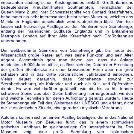
imposanten südenglischen Küstengebietes einlädt. Großbritanniens
bedeutendster Kreuzfahrthafen Southampton, Heimathafen der
Queen Mary 2 und ihrer Schwesterschiffe von Cunard Kreuzfahrten,
beheimatet ein sehr interessantes historisches Museum, welches das
Mittelalter Englands anschaulich wiederauferstehen lässt. Von hier
lassen sich kurzweilige Ausflüge zu den Menhiren von Stonehenge,
entlang der malerischen Südküste Englands und in Britanniens
Metropole London auf ihrer Aida Kreuzfahrt nach Großbritannien
unternehmen.
Der weltberühmte Steinkreis von Stonehenge gibt bis heute der
Wissenschaft große Rätsel auf, was seine Funktion und sein Alter
angeht. Allgemeinhin geht man davon aus, dass die Anlage
mindestens 5.000 Jahre alt ist, es lässt sich das Datum der Errichtung
der großen Steinblöcke zu einer kreisrunden Form aber nur grob
schätzen und in das dritte vorchristliche Jahrtausend einordnen.
Vieles deutet daraufhin, dass Stonehenge sowohl zur
Sternbeobachtung, als Kalender und auch als Kult- und Opferstätte
diente. Es wird viel darüber gerätselt, wie die bis zu 50 Tonnen
schweren Steine aus über 25km Entfernung hierhergebracht wurden
und welche Techniken für deren Aufrichtung genutzt wurden. Heute
ist Stonehenge ein Teil des Welterbes der UNESCO und erfährt, nicht
nur in esoterischen Zirkeln, eine geradezu mystische Verehrung.
Autofans können sich an einem Ausflug beteiligen, der in das National
Motor Museum von Beaulieu führt, das in einem schmucken
gotischen Landhaus im gleichnamigen Ort untergebracht ist. Das
Museum zeigt eine große Sammlung von historischen