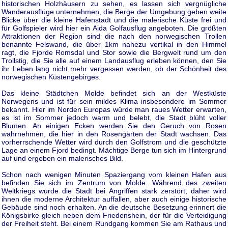
historischen Holzhäusern zu sehen, es lassen sich vergnügliche
Wanderausflüge unternehmen, die Berge der Umgebung geben weite
Blicke über die kleine Hafenstadt und die malerische Küste frei und
für Golfspieler wird hier ein Aida Golfausflug angeboten. Die größten
Attraktionen der Region sind die nach den norwegischen Trollen
benannte Felswand, die über 1km nahezu vertikal in den Himmel
ragt, die Fjorde Romsdal und Stor sowie die Bergwelt rund um den
Trollstig, die Sie alle auf einem Landausflug erleben können, den Sie
ihr Leben lang nicht mehr vergessen werden, ob der Schönheit des
norwegischen Küstengebirges.
Das kleine Städtchen Molde befindet sich an der Westküste
Norwegens und ist für sein mildes Klima insbesondere im Sommer
bekannt. Hier im Norden Europas würde man raues Wetter erwarten,
es ist im Sommer jedoch warm und belebt, die Stadt blüht voller
Blumen. An einigen Ecken werden Sie den Geruch von Rosen
wahrnehmen, die hier in den Rosengärten der Stadt wachsen. Das
vorherrschende Wetter wird durch den Golfstrom und die geschützte
Lage an einem Fjord bedingt. Mächtige Berge tun sich im Hintergrund
auf und ergeben ein malerisches Bild.
Schon nach wenigen Minuten Spaziergang vom kleinen Hafen aus
befinden Sie sich im Zentrum von Molde. Während des zweiten
Weltkriegs wurde die Stadt bei Angriffen stark zerstört, daher wird
ihnen die moderne Architektur auffallen, aber auch einige historische
Gebäude sind noch erhalten. An die deutsche Besetzung erinnert die
Königsbirke gleich neben dem Friedenshein, der für die Verteidigung
der Freiheit steht. Bei einem Rundgang kommen Sie am Rathaus und