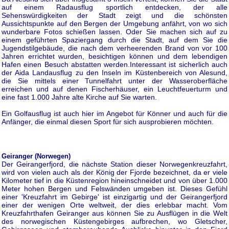
auf einem Radausflug sportlich entdecken, der alle
Sehenswürdigkeiten der Stadt zeigt und die schönsten
Aussichtspunkte auf den Bergen der Umgebung anfährt, von wo sich
wunderbare Fotos schießen lassen. Oder Sie machen sich auf zu
einem geführten Spaziergang durch die Stadt, auf dem Sie die
Jugendstilgebäude, die nach dem verheerenden Brand von vor 100
Jahren errichtet wurden, besichtigen können und dem lebendigen
Hafen einen Besuch abstatten werden.
Interessant ist sicherlich auch
der Aida Landausflug zu den Inseln im Küstenbereich von Alesund,
die Sie mittels einer Tunnelfahrt unter der Wasseroberfläche
erreichen und auf denen Fischerhäuser, ein Leuchtfeuerturm und
eine fast 1.000 Jahre alte Kirche auf Sie warten.
Ein Golfausflug ist auch hier im Angebot für Könner und auch für die
Anfänger, die einmal diesen Sport für sich ausprobieren möchten.
Geiranger (Norwegen)
Der Geirangerfjord, die nächste Station dieser Norwegenkreuzfahrt,
wird von vielen auch als der König der Fjorde bezeichnet, da er viele
Kilometer tief in die Küstenregion hineinschneidet und von über 1.000
Meter hohen Bergen und Felswänden umgeben ist. Dieses Gefühl
einer 'Kreuzfahrt im Gebirge' ist einzigartig und der Geirangerfjord
einer der wenigen Orte weltweit, der dies erlebbar macht. Vom
Kreuzfahrthafen Geiranger aus können Sie zu Ausflügen in die Welt
des norwegischen Küstengebirges aufbrechen, wo Gletscher,