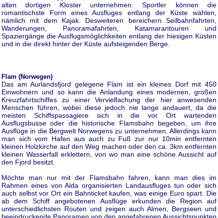
alten dortigen Kloster unternehmen. Sportler können die
romantischste Form eines Ausfluges entlang der Küste wählen,
nämlich mit dem Kajak. Desweiteren bereichern Seilbahnfahrten,
Wanderungen, Panoramafahrten, Katamarantouren und
Spaziergänge die Ausflugsmöglichkeiten entlang der hiesigen Küsten
und in die direkt hinter der Küste aufsteigenden Berge.
Flam (Norwegen)
Das am Aurlandsfjord gelegene Flam ist ein kleines Dorf mit 450
Einwohnern und so kann die Anlandung eines modernen, großen
Kreuzfahrtschiffes zu einer Vervielfachung der hier anwesenden
Menschen führen, wobei diese jedoch nie lange andauert, da die
meisten Schiffspassagiere sich in die vor Ort wartenden
Ausflugsbusse oder die historische Flamsbahn begeben, um ihre
Ausflüge in die Bergwelt Norwegens zu unternehmen. Allerdings kann
man sich vom Hafen aus auch zu Fuß zur nur 10min entfernten
kleinen Holzkirche auf den Weg machen oder den ca. 3km entfernten
kleinen Wasserfall erklettern, von wo man eine schöne Aussicht auf
den Fjord besitzt.
Möchte man nur mit der Flamsbahn fahren, kann man dies im
Rahmen eines von Aida organisierten Landausfluges tun oder sich
auch selbst vor Ort ein Bahnticket kaufen, was einige Euro spart. Die
ab dem Schiff angebotenen Ausflüge erkunden die Region auf
unterschiedlichsten Routen und zeigen auch Almen, Bergseen und
beeindruckende Panoramen von den angefahrenen Aussichtspunkten