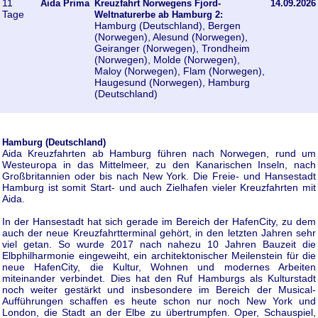
11
Aida Prima
Kreuzfahrt Norwegens Fjord-
14.09.2026
Tage
Weltnaturerbe ab Hamburg 2:
Hamburg (Deutschland), Bergen
(Norwegen), Alesund (Norwegen),
Geiranger (Norwegen), Trondheim
(Norwegen), Molde (Norwegen),
Maloy (Norwegen), Flam (Norwegen),
Haugesund (Norwegen), Hamburg
(Deutschland)
Hamburg (Deutschland)
Aida Kreuzfahrten ab Hamburg führen nach Norwegen, rund um
Westeuropa in das Mittelmeer, zu den Kanarischen Inseln, nach
Großbritannien oder bis nach New York. Die Freie- und Hansestadt
Hamburg ist somit Start- und auch Zielhafen vieler Kreuzfahrten mit
Aida.
In der Hansestadt hat sich gerade im Bereich der HafenCity, zu dem
auch der neue Kreuzfahrtterminal gehört, in den letzten Jahren sehr
viel getan. So wurde 2017 nach nahezu 10 Jahren Bauzeit die
Elbphilharmonie eingeweiht, ein architektonischer Meilenstein für die
neue HafenCity, die Kultur, Wohnen und modernes Arbeiten
miteinander verbindet. Dies hat den Ruf Hamburgs als Kulturstadt
noch weiter gestärkt und insbesondere im Bereich der Musical-
Aufführungen schaffen es heute schon nur noch New York und
London, die Stadt an der Elbe zu übertrumpfen. Oper, Schauspiel,