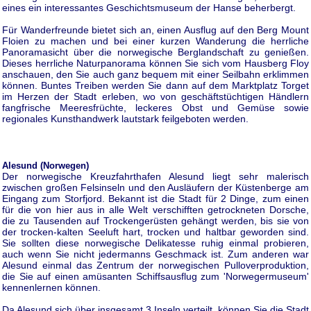
eines ein interessantes Geschichtsmuseum der Hanse beherbergt.
Für Wanderfreunde bietet sich an, einen Ausflug auf den Berg Mount
Floien zu machen und bei einer kurzen Wanderung die herrliche
Panoramasicht über die norwegische Berglandschaft zu genießen.
Dieses herrliche Naturpanorama können Sie sich vom Hausberg Floy
anschauen, den Sie auch ganz bequem mit einer Seilbahn erklimmen
können. Buntes Treiben werden Sie dann auf dem Marktplatz Torget
im Herzen der Stadt erleben, wo von geschäftstüchtigen Händlern
fangfrische Meeresfrüchte, leckeres Obst und Gemüse sowie
regionales Kunsthandwerk lautstark feilgeboten werden.
Alesund (Norwegen)
Der norwegische Kreuzfahrthafen Alesund liegt sehr malerisch
zwischen großen Felsinseln und den Ausläufern der Küstenberge am
Eingang zum Storfjord. Bekannt ist die Stadt für 2 Dinge, zum einen
für die von hier aus in alle Welt verschifften getrockneten Dorsche,
die zu Tausenden auf Trockengerüsten gehängt werden, bis sie von
der trocken-kalten Seeluft hart, trocken und haltbar geworden sind.
Sie sollten diese norwegische Delikatesse ruhig einmal probieren,
auch wenn Sie nicht jedermanns Geschmack ist. Zum anderen war
Alesund einmal das Zentrum der norwegischen Pulloverproduktion,
die Sie auf einen amüsanten Schiffsausflug zum 'Norwegermuseum'
kennenlernen können.
Da Alesund sich über insgesamt 3 Inseln verteilt, können Sie die Stadt