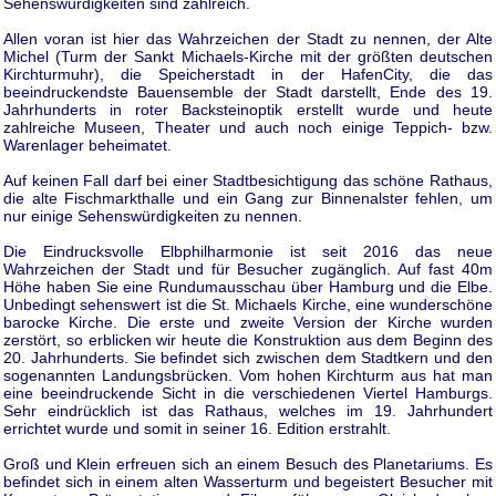
Sehenswürdigkeiten sind zahlreich.
Allen voran ist hier das Wahrzeichen der Stadt zu nennen, der Alte
Michel (Turm der Sankt Michaels-Kirche mit der größten deutschen
Kirchturmuhr), die Speicherstadt in der HafenCity, die das
beeindruckendste Bauensemble der Stadt darstellt, Ende des 19.
Jahrhunderts in roter Backsteinoptik erstellt wurde und heute
zahlreiche Museen, Theater und auch noch einige Teppich- bzw.
Warenlager beheimatet.
Auf keinen Fall darf bei einer Stadtbesichtigung das schöne Rathaus,
die alte Fischmarkthalle und ein Gang zur Binnenalster fehlen, um
nur einige Sehenswürdigkeiten zu nennen.
Die Eindrucksvolle Elbphilharmonie ist seit 2016 das neue
Wahrzeichen der Stadt und für Besucher zugänglich. Auf fast 40m
Höhe haben Sie eine Rundumausschau über Hamburg und die Elbe.
Unbedingt sehenswert ist die St. Michaels Kirche, eine wunderschöne
barocke Kirche. Die erste und zweite Version der Kirche wurden
zerstört, so erblicken wir heute die Konstruktion aus dem Beginn des
20. Jahrhunderts. Sie befindet sich zwischen dem Stadtkern und den
sogenannten Landungsbrücken. Vom hohen Kirchturm aus hat man
eine beeindruckende Sicht in die verschiedenen Viertel Hamburgs.
Sehr eindrücklich ist das Rathaus, welches im 19. Jahrhundert
errichtet wurde und somit in seiner 16. Edition erstrahlt.
Groß und Klein erfreuen sich an einem Besuch des Planetariums. Es
befindet sich in einem alten Wasserturm und begeistert Besucher mit