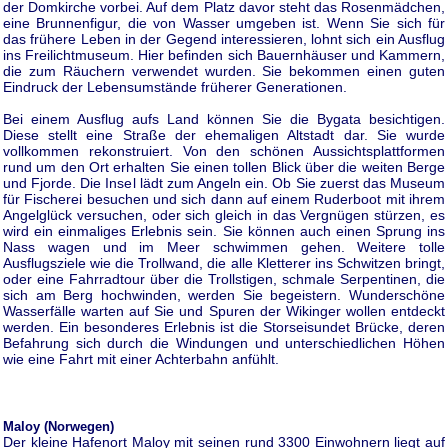
der Domkirche vorbei. Auf dem Platz davor steht das Rosenmädchen,
eine Brunnenfigur, die von Wasser umgeben ist. Wenn Sie sich für
das frühere Leben in der Gegend interessieren, lohnt sich ein Ausflug
ins Freilichtmuseum. Hier befinden sich Bauernhäuser und Kammern,
die zum Räuchern verwendet wurden. Sie bekommen einen guten
Eindruck der Lebensumstände früherer Generationen.
Bei einem Ausflug aufs Land können Sie die Bygata besichtigen.
Diese stellt eine Straße der ehemaligen Altstadt dar. Sie wurde
vollkommen rekonstruiert. Von den schönen Aussichtsplattformen
rund um den Ort erhalten Sie einen tollen Blick über die weiten Berge
und Fjorde. Die Insel lädt zum Angeln ein. Ob Sie zuerst das Museum
für Fischerei besuchen und sich dann auf einem Ruderboot mit ihrem
Angelglück versuchen, oder sich gleich in das Vergnügen stürzen, es
wird ein einmaliges Erlebnis sein. Sie können auch einen Sprung ins
Nass wagen und im Meer schwimmen gehen. Weitere tolle
Ausflugsziele wie die Trollwand, die alle Kletterer ins Schwitzen bringt,
oder eine Fahrradtour über die Trollstigen, schmale Serpentinen, die
sich am Berg hochwinden, werden Sie begeistern. Wunderschöne
Wasserfälle warten auf Sie und Spuren der Wikinger wollen entdeckt
werden. Ein besonderes Erlebnis ist die Storseisundet Brücke, deren
Befahrung sich durch die Windungen und unterschiedlichen Höhen
wie eine Fahrt mit einer Achterbahn anfühlt.
Maloy (Norwegen)
Der kleine Hafenort Maloy mit seinen rund 3300 Einwohnern liegt auf