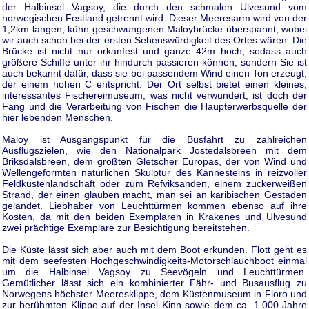
der Halbinsel Vagsoy, die durch den schmalen Ulvesund vom
norwegischen Festland getrennt wird. Dieser Meeresarm wird von der
1,2km langen, kühn geschwungenen Maloybrücke überspannt, wobei
wir auch schon bei der ersten Sehenswürdigkeit des Ortes wären. Die
Brücke ist nicht nur orkanfest und ganze 42m hoch, sodass auch
größere Schiffe unter ihr hindurch passieren können, sondern Sie ist
auch bekannt dafür, dass sie bei passendem Wind einen Ton erzeugt,
der einem hohen C entspricht. Der Ort selbst bietet einen kleines,
interessantes Fischereimuseum, was nicht verwundert, ist doch der
Fang und die Verarbeitung von Fischen die Haupterwerbsquelle der
hier lebenden Menschen.
Maloy ist Ausgangspunkt für die Busfahrt zu zahlreichen
Ausflugszielen, wie den Nationalpark Jostedalsbreen mit dem
Briksdalsbreen, dem größten Gletscher Europas, der von Wind und
Wellengeformten natürlichen Skulptur des Kannesteins in reizvoller
Feldküstenlandschaft oder zum Refviksanden, einem zuckerweißen
Strand, der einen glauben macht, man sei an karibischen Gestaden
gelandet. Liebhaber von Leuchttürmen kommen ebenso auf ihre
Kosten, da mit den beiden Exemplaren in Krakenes und Ulvesund
zwei prächtige Exemplare zur Besichtigung bereitstehen.
Die Küste lässt sich aber auch mit dem Boot erkunden. Flott geht es
mit dem seefesten Hochgeschwindigkeits-Motorschlauchboot einmal
um die Halbinsel Vagsoy zu Seevögeln und Leuchttürmen.
Gemütlicher lässt sich ein kombinierter Fähr- und Busausflug zu
Norwegens höchster Meeresklippe, dem Küstenmuseum in Floro und
zur berühmten Klippe auf der Insel Kinn sowie dem ca. 1.000 Jahre