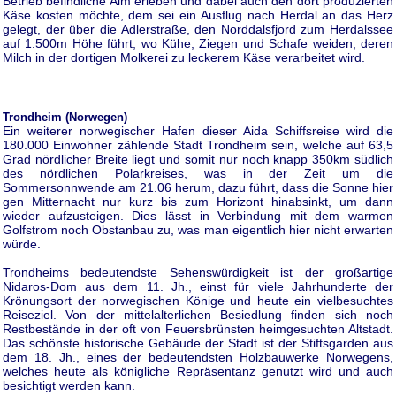
Betrieb befindliche Alm erleben und dabei auch den dort produzierten
Käse kosten möchte, dem sei ein Ausflug nach Herdal an das Herz
gelegt, der über die Adlerstraße, den Norddalsfjord zum Herdalssee
auf 1.500m Höhe führt, wo Kühe, Ziegen und Schafe weiden, deren
Milch in der dortigen Molkerei zu leckerem Käse verarbeitet wird.
Trondheim (Norwegen)
Ein weiterer norwegischer Hafen dieser Aida Schiffsreise wird die
180.000 Einwohner zählende Stadt Trondheim sein, welche auf 63,5
Grad nördlicher Breite liegt und somit nur noch knapp 350km südlich
des nördlichen Polarkreises, was in der Zeit um die
Sommersonnwende am 21.06 herum, dazu führt, dass die Sonne hier
gen Mitternacht nur kurz bis zum Horizont hinabsinkt, um dann
wieder aufzusteigen. Dies lässt in Verbindung mit dem warmen
Golfstrom noch Obstanbau zu, was man eigentlich hier nicht erwarten
würde.
Trondheims bedeutendste Sehenswürdigkeit ist der großartige
Nidaros-Dom aus dem 11. Jh., einst für viele Jahrhunderte der
Krönungsort der norwegischen Könige und heute ein vielbesuchtes
Reiseziel. Von der mittelalterlichen Besiedlung finden sich noch
Restbestände in der oft von Feuersbrünsten heimgesuchten Altstadt.
Das schönste historische Gebäude der Stadt ist der Stiftsgarden aus
dem 18. Jh., eines der bedeutendsten Holzbauwerke Norwegens,
welches heute als königliche Repräsentanz genutzt wird und auch
besichtigt werden kann.