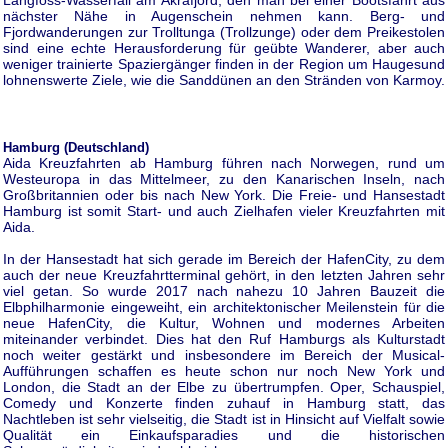
Langfoss-Wasserfall am Akrafjord, den man bei einer Bootsfahrt aus
nächster Nähe in Augenschein nehmen kann. Berg- und
Fjordwanderungen zur Trolltunga (Trollzunge) oder dem Preikestolen
sind eine echte Herausforderung für geübte Wanderer, aber auch
weniger trainierte Spaziergänger finden in der Region um Haugesund
lohnenswerte Ziele, wie die Sanddünen an den Stränden von Karmoy.
Hamburg (Deutschland)
Aida Kreuzfahrten ab Hamburg führen nach Norwegen, rund um
Westeuropa in das Mittelmeer, zu den Kanarischen Inseln, nach
Großbritannien oder bis nach New York. Die Freie- und Hansestadt
Hamburg ist somit Start- und auch Zielhafen vieler Kreuzfahrten mit
Aida.
In der Hansestadt hat sich gerade im Bereich der HafenCity, zu dem
auch der neue Kreuzfahrtterminal gehört, in den letzten Jahren sehr
viel getan. So wurde 2017 nach nahezu 10 Jahren Bauzeit die
Elbphilharmonie eingeweiht, ein architektonischer Meilenstein für die
neue HafenCity, die Kultur, Wohnen und modernes Arbeiten
miteinander verbindet. Dies hat den Ruf Hamburgs als Kulturstadt
noch weiter gestärkt und insbesondere im Bereich der Musical-
Aufführungen schaffen es heute schon nur noch New York und
London, die Stadt an der Elbe zu übertrumpfen. Oper, Schauspiel,
Comedy und Konzerte finden zuhauf in Hamburg statt, das
Nachtleben ist sehr vielseitig, die Stadt ist in Hinsicht auf Vielfalt sowie
Qualität ein Einkaufsparadies und die historischen