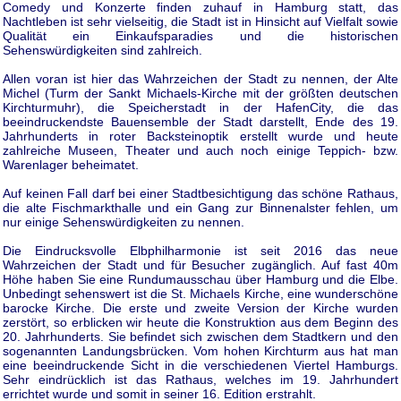
Comedy und Konzerte finden zuhauf in Hamburg statt, das
Nachtleben ist sehr vielseitig, die Stadt ist in Hinsicht auf Vielfalt sowie
Qualität ein Einkaufsparadies und die historischen
Sehenswürdigkeiten sind zahlreich.
Allen voran ist hier das Wahrzeichen der Stadt zu nennen, der Alte
Michel (Turm der Sankt Michaels-Kirche mit der größten deutschen
Kirchturmuhr), die Speicherstadt in der HafenCity, die das
beeindruckendste Bauensemble der Stadt darstellt, Ende des 19.
Jahrhunderts in roter Backsteinoptik erstellt wurde und heute
zahlreiche Museen, Theater und auch noch einige Teppich- bzw.
Warenlager beheimatet.
Auf keinen Fall darf bei einer Stadtbesichtigung das schöne Rathaus,
die alte Fischmarkthalle und ein Gang zur Binnenalster fehlen, um
nur einige Sehenswürdigkeiten zu nennen.
Die Eindrucksvolle Elbphilharmonie ist seit 2016 das neue
Wahrzeichen der Stadt und für Besucher zugänglich. Auf fast 40m
Höhe haben Sie eine Rundumausschau über Hamburg und die Elbe.
Unbedingt sehenswert ist die St. Michaels Kirche, eine wunderschöne
barocke Kirche. Die erste und zweite Version der Kirche wurden
zerstört, so erblicken wir heute die Konstruktion aus dem Beginn des
20. Jahrhunderts. Sie befindet sich zwischen dem Stadtkern und den
sogenannten Landungsbrücken. Vom hohen Kirchturm aus hat man
eine beeindruckende Sicht in die verschiedenen Viertel Hamburgs.
Sehr eindrücklich ist das Rathaus, welches im 19. Jahrhundert
errichtet wurde und somit in seiner 16. Edition erstrahlt.