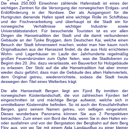
Die etwa 250.000 Einwohner zählende Hafenstadt ist eines der
wichtigen Zentren für die Versorgung der norwegischen Erdgas- und
Erdölförderung in der Nordsee. Der als Ausgangsort für die
Hurtigruten dienende Hafen spielt eine wichtige Rolle im Schiffsbau
und der Fischverarbeitung und überhaupt ist die Stadt ein für
norwegische Verhältnisse wichtiger Industrie- sowie
Universitätsstandort. Für besuchende Touristen ist es vor allen
Dingen die Hansetradition der Stadt und die damit verbundenen
Gebäude an der Tyske Bryggen, dem Deutschen Kai, welche einen
Besuch der Stadt lohnenswert machen, wobei man hier kaum noch
Originalbauten aus der Hansezeit findet, da die aus Holz errichteten
Wohn- und Lagerhäuser im Laufe der Jahrhunderte regelmäßig
großen Feuersbrünsten zum Opfer fielen, was die Stadtoberen zu
Beginn des 20. Jhs. dazu veranlasste, ein Bauverbot für Holzgebäude
zu erlassen. Der Stolz auf die alte Hansetradition hat aber immer
wieder dazu geführt, dass man die Gebäude des alten Hafenviertels,
dem Original getreu, wiedererrichtete, sodass die Stadt heute
deswegen den Titel eines Welterbes trägt.
Die alte Hansestadt Bergen liegt am Fjord By inmitten der
norwegischen Küstenlandschaft, die von zahlreichen Fjorden tief
eingeschnitten ist und mächtige Berge aufweist, welche sich in
unmittelbarer Küstennähe befinden. So ist auch der Kreuzfahrthafen
Bergen, ganz seinem Namen getreu, von selbigen eingerahmt.
Dieses wunderbare Panorama können Sie aus 2 Perspektiven
betrachten: Zum einen von Bord der Aida, wenn Sie in den Hafen ein-
oder ausfahren und von der Bergstation der Bergbahn auf dem Berg
Floy aus, von wo Sie mit einem Aida Landausflug zu einer kleiner