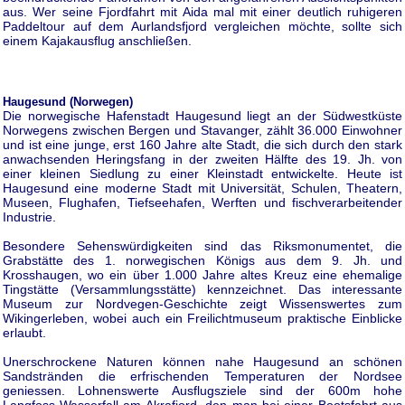
aus. Wer seine Fjordfahrt mit Aida mal mit einer deutlich ruhigeren
Paddeltour auf dem Aurlandsfjord vergleichen möchte, sollte sich
einem Kajakausflug anschließen.
Haugesund (Norwegen)
Die norwegische Hafenstadt Haugesund liegt an der Südwestküste
Norwegens zwischen Bergen und Stavanger, zählt 36.000 Einwohner
und ist eine junge, erst 160 Jahre alte Stadt, die sich durch den stark
anwachsenden Heringsfang in der zweiten Hälfte des 19. Jh. von
einer kleinen Siedlung zu einer Kleinstadt entwickelte. Heute ist
Haugesund eine moderne Stadt mit Universität, Schulen, Theatern,
Museen, Flughafen, Tiefseehafen, Werften und fischverarbeitender
Industrie.
Besondere Sehenswürdigkeiten sind das Riksmonumentet, die
Grabstätte des 1. norwegischen Königs aus dem 9. Jh. und
Krosshaugen, wo ein über 1.000 Jahre altes Kreuz eine ehemalige
Tingstätte (Versammlungsstätte) kennzeichnet. Das interessante
Museum zur Nordvegen-Geschichte zeigt Wissenswertes zum
Wikingerleben, wobei auch ein Freilichtmuseum praktische Einblicke
erlaubt.
Unerschrockene Naturen können nahe Haugesund an schönen
Sandstränden die erfrischenden Temperaturen der Nordsee
geniessen. Lohnenswerte Ausflugsziele sind der 600m hohe