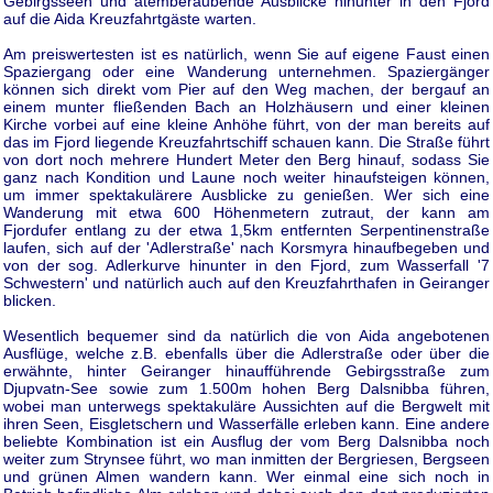
Gebirgsseen und atemberaubende Ausblicke hinunter in den Fjord
auf die Aida Kreuzfahrtgäste warten.
Am preiswertesten ist es natürlich, wenn Sie auf eigene Faust einen
Spaziergang oder eine Wanderung unternehmen. Spaziergänger
können sich direkt vom Pier auf den Weg machen, der bergauf an
einem munter fließenden Bach an Holzhäusern und einer kleinen
Kirche vorbei auf eine kleine Anhöhe führt, von der man bereits auf
das im Fjord liegende Kreuzfahrtschiff schauen kann. Die Straße führt
von dort noch mehrere Hundert Meter den Berg hinauf, sodass Sie
ganz nach Kondition und Laune noch weiter hinaufsteigen können,
um immer spektakulärere Ausblicke zu genießen. Wer sich eine
Wanderung mit etwa 600 Höhenmetern zutraut, der kann am
Fjordufer entlang zu der etwa 1,5km entfernten Serpentinenstraße
laufen, sich auf der 'Adlerstraße' nach Korsmyra hinaufbegeben und
von der sog. Adlerkurve hinunter in den Fjord, zum Wasserfall '7
Schwestern' und natürlich auch auf den Kreuzfahrthafen in Geiranger
blicken.
Wesentlich bequemer sind da natürlich die von Aida angebotenen
Ausflüge, welche z.B. ebenfalls über die Adlerstraße oder über die
erwähnte, hinter Geiranger hinaufführende Gebirgsstraße zum
Djupvatn-See sowie zum 1.500m hohen Berg Dalsnibba führen,
wobei man unterwegs spektakuläre Aussichten auf die Bergwelt mit
ihren Seen, Eisgletschern und Wasserfälle erleben kann. Eine andere
beliebte Kombination ist ein Ausflug der vom Berg Dalsnibba noch
weiter zum Strynsee führt, wo man inmitten der Bergriesen, Bergseen
und grünen Almen wandern kann. Wer einmal eine sich noch in