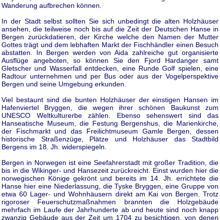
Wanderung aufbrechen können.
In der Stadt selbst sollten Sie sich unbedingt die alten Holzhäuser
ansehen, die teilweise noch bis auf die Zeit der Deutschen Hanse in
Bergen zurückdatieren, der Kirche welche den Namen der Mutter
Gottes trägt und dem lebhaften Markt der Fischhändler einen Besuch
abstatten. In Bergen werden von Aida zahlreiche gut organisierte
Ausflüge angeboten, so können Sie den Fjord Hardanger samt
Gletscher und Wasserfall entdecken, eine Runde Golf spielen, eine
Radtour unternehmen und per Bus oder aus der Vogelperspektive
Bergen und seine Umgebung erkunden.
Viel bestaunt sind die bunten Holzhäuser der einstigen Hansen im
Hafenviertel Bryggen, die wegen ihrer schönen Baukunst zum
UNESCO Weltkulturerbe zählen. Ebenso sehenswert sind das
Hanseatische Museum, die Festung Bergenshus, die Marienkirche,
der Fischmarkt und das Freilichtmuseum Gamle Bergen, dessen
historische Straßenzüge, Plätze und Holzhäuser das Stadtbild
Bergens im 18. Jh. widerspiegeln.
Bergen in Norwegen ist eine Seefahrerstadt mit großer Tradition, die
bis in die Wikinger- und Hansezeit zurückreicht. Einst wurden hier die
norwegischen Könige gekrönt und bereits im 14. Jh. errichtete die
Hanse hier eine Niederlassung, die Tyske Bryggen, eine Gruppe von
etwa 60 Lager- und Wohnhäusern direkt am Kai von Bergen. Trotz
rigoroser Feuerschutzmaßnahmen brannten die Holzgebäude
mehrfach im Laufe der Jahrhunderte ab und heute sind noch knapp
zwanzig Gebäude aus der Zeit um 1704 zu besichtigen, von denen