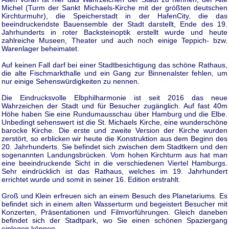
Michel (Turm der Sankt Michaels-Kirche mit der größten deutschen
Kirchturmuhr), die Speicherstadt in der HafenCity, die das
beeindruckendste Bauensemble der Stadt darstellt, Ende des 19.
Jahrhunderts in roter Backsteinoptik erstellt wurde und heute
zahlreiche Museen, Theater und auch noch einige Teppich- bzw.
Warenlager beheimatet.
Auf keinen Fall darf bei einer Stadtbesichtigung das schöne Rathaus,
die alte Fischmarkthalle und ein Gang zur Binnenalster fehlen, um
nur einige Sehenswürdigkeiten zu nennen.
Die Eindrucksvolle Elbphilharmonie ist seit 2016 das neue
Wahrzeichen der Stadt und für Besucher zugänglich. Auf fast 40m
Höhe haben Sie eine Rundumausschau über Hamburg und die Elbe.
Unbedingt sehenswert ist die St. Michaels Kirche, eine wunderschöne
barocke Kirche. Die erste und zweite Version der Kirche wurden
zerstört, so erblicken wir heute die Konstruktion aus dem Beginn des
20. Jahrhunderts. Sie befindet sich zwischen dem Stadtkern und den
sogenannten Landungsbrücken. Vom hohen Kirchturm aus hat man
eine beeindruckende Sicht in die verschiedenen Viertel Hamburgs.
Sehr eindrücklich ist das Rathaus, welches im 19. Jahrhundert
errichtet wurde und somit in seiner 16. Edition erstrahlt.
Groß und Klein erfreuen sich an einem Besuch des Planetariums. Es
befindet sich in einem alten Wasserturm und begeistert Besucher mit
Konzerten, Präsentationen und Filmvorführungen. Gleich daneben
befindet sich der Stadtpark, wo Sie einen schönen Spaziergang
einlegen können.