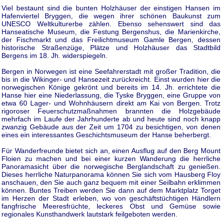
Viel bestaunt sind die bunten Holzhäuser der einstigen Hansen im
Hafenviertel Bryggen, die wegen ihrer schönen Baukunst zum
UNESCO Weltkulturerbe zählen. Ebenso sehenswert sind das
Hanseatische Museum, die Festung Bergenshus, die Marienkirche,
der Fischmarkt und das Freilichtmuseum Gamle Bergen, dessen
historische Straßenzüge, Plätze und Holzhäuser das Stadtbild
Bergens im 18. Jh. widerspiegeln.
Bergen in Norwegen ist eine Seefahrerstadt mit großer Tradition, die
bis in die Wikinger- und Hansezeit zurückreicht. Einst wurden hier die
norwegischen Könige gekrönt und bereits im 14. Jh. errichtete die
Hanse hier eine Niederlassung, die Tyske Bryggen, eine Gruppe von
etwa 60 Lager- und Wohnhäusern direkt am Kai von Bergen. Trotz
rigoroser Feuerschutzmaßnahmen brannten die Holzgebäude
mehrfach im Laufe der Jahrhunderte ab und heute sind noch knapp
zwanzig Gebäude aus der Zeit um 1704 zu besichtigen, von denen
eines ein interessantes Geschichtsmuseum der Hanse beherbergt.
Für Wanderfreunde bietet sich an, einen Ausflug auf den Berg Mount
Floien zu machen und bei einer kurzen Wanderung die herrliche
Panoramasicht über die norwegische Berglandschaft zu genießen.
Dieses herrliche Naturpanorama können Sie sich vom Hausberg Floy
anschauen, den Sie auch ganz bequem mit einer Seilbahn erklimmen
können. Buntes Treiben werden Sie dann auf dem Marktplatz Torget
im Herzen der Stadt erleben, wo von geschäftstüchtigen Händlern
fangfrische Meeresfrüchte, leckeres Obst und Gemüse sowie
regionales Kunsthandwerk lautstark feilgeboten werden.