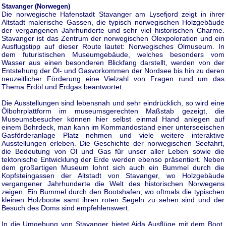
Stavanger (Norwegen)
Die norwegische Hafenstadt Stavanger am Lysefjord zeigt in ihrer
Altstadt malerische Gassen, die typisch norwegischen Holzgebäude
der vergangenen Jahrhunderte und sehr viel historischen Charme.
Stavanger ist das Zentrum der norwegischen Ölexpoloration und ein
Ausflugstipp auf dieser Route lautet: Norwegisches Ölmuseum. In
dem futuristischen Museumgebäude, welches besonders vom
Wasser aus einen besonderen Blickfang darstellt, werden von der
Entstehung der Öl- und Gasvorkommen der Nordsee bis hin zu deren
neuzeitlicher Förderung eine Vielzahl von Fragen rund um das
Thema Erdöl und Erdgas beantwortet.
Die Ausstellungen sind lebensnah und sehr eindrücklich, so wird eine
Ölbohrplattform im museumsgerechten Maßstab gezeigt, die
Museumsbesucher können hier selbst einmal Hand anlegen auf
einem Bohrdeck, man kann im Kommandostand einer unterseeischen
Gasförderanlage Platz nehmen und viele weitere interaktive
Ausstellungen erleben. Die Geschichte der norwegischen Seefahrt,
die Bedeutung von Öl und Gas für unser aller Leben sowie die
tektonische Entwicklung der Erde werden ebenso präsentiert. Neben
dem großartigen Museum lohnt sich auch ein Bummel durch die
Kopfsteingassen der Altstadt von Stavanger, wo Holzgebäude
vergangener Jahrhunderte die Welt des historischen Norwegens
zeigen. Ein Bummel durch den Bootshafen, wo oftmals die typischen
kleinen Holzboote samt ihren roten Segeln zu sehen sind und der
Besuch des Doms sind empfehlenswert.
In die Umgebung von Stavanger bietet Aida Ausflüge mit dem Boot,