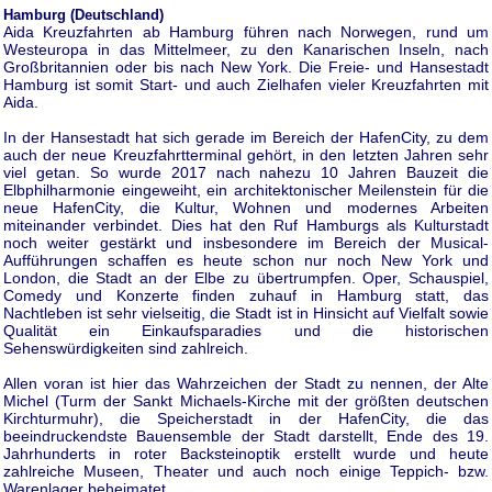
Hamburg (Deutschland)
Aida Kreuzfahrten ab Hamburg führen nach Norwegen, rund um
Westeuropa in das Mittelmeer, zu den Kanarischen Inseln, nach
Großbritannien oder bis nach New York. Die Freie- und Hansestadt
Hamburg ist somit Start- und auch Zielhafen vieler Kreuzfahrten mit
Aida.
In der Hansestadt hat sich gerade im Bereich der HafenCity, zu dem
auch der neue Kreuzfahrtterminal gehört, in den letzten Jahren sehr
viel getan. So wurde 2017 nach nahezu 10 Jahren Bauzeit die
Elbphilharmonie eingeweiht, ein architektonischer Meilenstein für die
neue HafenCity, die Kultur, Wohnen und modernes Arbeiten
miteinander verbindet. Dies hat den Ruf Hamburgs als Kulturstadt
noch weiter gestärkt und insbesondere im Bereich der Musical-
Aufführungen schaffen es heute schon nur noch New York und
London, die Stadt an der Elbe zu übertrumpfen. Oper, Schauspiel,
Comedy und Konzerte finden zuhauf in Hamburg statt, das
Nachtleben ist sehr vielseitig, die Stadt ist in Hinsicht auf Vielfalt sowie
Qualität ein Einkaufsparadies und die historischen
Sehenswürdigkeiten sind zahlreich.
Allen voran ist hier das Wahrzeichen der Stadt zu nennen, der Alte
Michel (Turm der Sankt Michaels-Kirche mit der größten deutschen
Kirchturmuhr), die Speicherstadt in der HafenCity, die das
beeindruckendste Bauensemble der Stadt darstellt, Ende des 19.
Jahrhunderts in roter Backsteinoptik erstellt wurde und heute
zahlreiche Museen, Theater und auch noch einige Teppich- bzw.
Warenlager beheimatet.