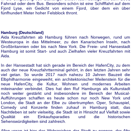
Fahrrad oder dem Bus. Besonders schön ist eine Schifffahrt auf dem
Fjord Lyse, ein Gedicht von einem Fjord, über dem ein über
fünfhundert Meter hoher Felsblock thront.
Hamburg (Deutschland)
Aida Kreuzfahrten ab Hamburg führen nach Norwegen, rund um
Westeuropa in das Mittelmeer, zu den Kanarischen Inseln, nach
Großbritannien oder bis nach New York. Die Freie- und Hansestadt
Hamburg ist somit Start- und auch Zielhafen vieler Kreuzfahrten mit
Aida.
In der Hansestadt hat sich gerade im Bereich der HafenCity, zu dem
auch der neue Kreuzfahrtterminal gehört, in den letzten Jahren sehr
viel getan. So wurde 2017 nach nahezu 10 Jahren Bauzeit die
Elbphilharmonie eingeweiht, ein architektonischer Meilenstein für die
neue HafenCity, die Kultur, Wohnen und modernes Arbeiten
miteinander verbindet. Dies hat den Ruf Hamburgs als Kulturstadt
noch weiter gestärkt und insbesondere im Bereich der Musical-
Aufführungen schaffen es heute schon nur noch New York und
London, die Stadt an der Elbe zu übertrumpfen. Oper, Schauspiel,
Comedy und Konzerte finden zuhauf in Hamburg statt, das
Nachtleben ist sehr vielseitig, die Stadt ist in Hinsicht auf Vielfalt sowie
Qualität ein Einkaufsparadies und die historischen
Sehenswürdigkeiten sind zahlreich.
Allen voran ist hier das Wahrzeichen der Stadt zu nennen, der Alte