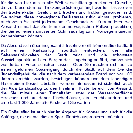
für die von hier aus in alle Welt verschifften getrockneten Dorsche,
die zu Tausenden auf Trockengerüsten gehängt werden, bis sie von
der trocken-kalten Seeluft hart, trocken und haltbar geworden sind.
Sie sollten diese norwegische Delikatesse ruhig einmal probieren,
auch wenn Sie nicht jedermanns Geschmack ist. Zum anderen war
Alesund einmal das Zentrum der norwegischen Pulloverproduktion,
die Sie auf einen amüsanten Schiffsausflug zum 'Norwegermuseum'
kennenlernen können.
Da Alesund sich über insgesamt 3 Inseln verteilt, können Sie die Stadt
auf einem Radausflug sportlich entdecken, der alle
Sehenswürdigkeiten der Stadt zeigt und die schönsten
Aussichtspunkte auf den Bergen der Umgebung anfährt, von wo sich
wunderbare Fotos schießen lassen. Oder Sie machen sich auf zu
einem geführten Spaziergang durch die Stadt, auf dem Sie die
Jugendstilgebäude, die nach dem verheerenden Brand von vor 100
Jahren errichtet wurden, besichtigen können und dem lebendigen
Hafen einen Besuch abstatten werden.
Interessant ist sicherlich auch
der Aida Landausflug zu den Inseln im Küstenbereich von Alesund,
die Sie mittels einer Tunnelfahrt unter der Wasseroberfläche
erreichen und auf denen Fischerhäuser, ein Leuchtfeuerturm und
eine fast 1.000 Jahre alte Kirche auf Sie warten.
Ein Golfausflug ist auch hier im Angebot für Könner und auch für die
Anfänger, die einmal diesen Sport für sich ausprobieren möchten.