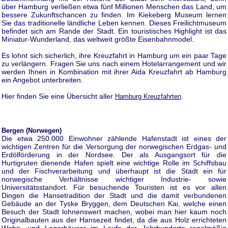
über Hamburg verließen etwa fünf Millionen Menschen das Land, um
bessere Zukunftschancen zu finden. Im Kiekeberg Museum lernen
Sie das traditionelle ländliche Leben kennen. Dieses Freilichtmuseum
befindet sich am Rande der Stadt. Ein touristisches Highlight ist das
Miniatur-Wunderland, das weltweit größte Eisenbahnmodel.
Es lohnt sich sicherlich, ihre Kreuzfahrt in Hamburg um ein paar Tage
zu verlängern. Fragen Sie uns nach einem Hotelarrangement und wir
werden Ihnen in Kombination mit ihrer Aida Kreuzfahrt ab Hamburg
ein Angebot unterbreiten.
Hier finden Sie eine Übersicht aller
.
Hamburg Kreuzfahrten
Bergen (Norwegen)
Die etwa 250.000 Einwohner zählende Hafenstadt ist eines der
wichtigen Zentren für die Versorgung der norwegischen Erdgas- und
Erdölförderung in der Nordsee. Der als Ausgangsort für die
Hurtigruten dienende Hafen spielt eine wichtige Rolle im Schiffsbau
und der Fischverarbeitung und überhaupt ist die Stadt ein für
norwegische Verhältnisse wichtiger Industrie- sowie
Universitätsstandort. Für besuchende Touristen ist es vor allen
Dingen die Hansetradition der Stadt und die damit verbundenen
Gebäude an der Tyske Bryggen, dem Deutschen Kai, welche einen
Besuch der Stadt lohnenswert machen, wobei man hier kaum noch
Originalbauten aus der Hansezeit findet, da die aus Holz errichteten
Wohn- und Lagerhäuser im Laufe der Jahrhunderte regelmäßig