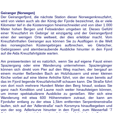
Geiranger (Norwegen)
Der Geirangerfjord, die nächste Station dieser Norwegenkreuzfahrt,
wird von vielen auch als der König der Fjorde bezeichnet, da er viele
Kilometer tief in die Küstenregion hineinschneidet und von über 1.000
Meter hohen Bergen und Felswänden umgeben ist. Dieses Gefühl
einer 'Kreuzfahrt im Gebirge' ist einzigartig und der Geirangerfjord
einer der wenigen Orte weltweit, der dies erlebbar macht. Vom
Kreuzfahrthafen Geiranger aus können Sie zu Ausflügen in die Welt
des norwegischen Küstengebirges aufbrechen, wo Gletscher,
Gebirgsseen und atemberaubende Ausblicke hinunter in den Fjord
auf die Aida Kreuzfahrtgäste warten.
Am preiswertesten ist es natürlich, wenn Sie auf eigene Faust einen
Spaziergang oder eine Wanderung unternehmen. Spaziergänger
können sich direkt vom Pier auf den Weg machen, der bergauf an
einem munter fließenden Bach an Holzhäusern und einer kleinen
Kirche vorbei auf eine kleine Anhöhe führt, von der man bereits auf
das im Fjord liegende Kreuzfahrtschiff schauen kann. Die Straße führt
von dort noch mehrere Hundert Meter den Berg hinauf, sodass Sie
ganz nach Kondition und Laune noch weiter hinaufsteigen können,
um immer spektakulärere Ausblicke zu genießen. Wer sich eine
Wanderung mit etwa 600 Höhenmetern zutraut, der kann am
Fjordufer entlang zu der etwa 1,5km entfernten Serpentinenstraße
laufen, sich auf der 'Adlerstraße' nach Korsmyra hinaufbegeben und
von der sog. Adlerkurve hinunter in den Fjord, zum Wasserfall '7