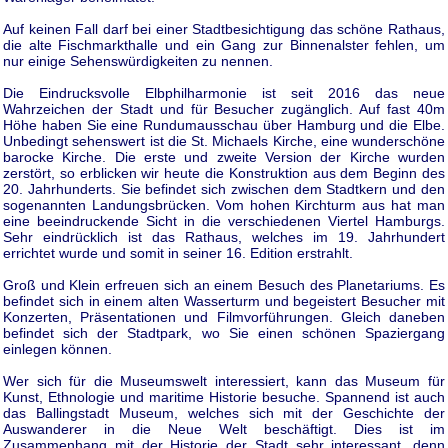
Auf keinen Fall darf bei einer Stadtbesichtigung das schöne Rathaus,
die alte Fischmarkthalle und ein Gang zur Binnenalster fehlen, um
nur einige Sehenswürdigkeiten zu nennen.
Die Eindrucksvolle Elbphilharmonie ist seit 2016 das neue
Wahrzeichen der Stadt und für Besucher zugänglich. Auf fast 40m
Höhe haben Sie eine Rundumausschau über Hamburg und die Elbe.
Unbedingt sehenswert ist die St. Michaels Kirche, eine wunderschöne
barocke Kirche. Die erste und zweite Version der Kirche wurden
zerstört, so erblicken wir heute die Konstruktion aus dem Beginn des
20. Jahrhunderts. Sie befindet sich zwischen dem Stadtkern und den
sogenannten Landungsbrücken. Vom hohen Kirchturm aus hat man
eine beeindruckende Sicht in die verschiedenen Viertel Hamburgs.
Sehr eindrücklich ist das Rathaus, welches im 19. Jahrhundert
errichtet wurde und somit in seiner 16. Edition erstrahlt.
Groß und Klein erfreuen sich an einem Besuch des Planetariums. Es
befindet sich in einem alten Wasserturm und begeistert Besucher mit
Konzerten, Präsentationen und Filmvorführungen. Gleich daneben
befindet sich der Stadtpark, wo Sie einen schönen Spaziergang
einlegen können.
Wer sich für die Museumswelt interessiert, kann das Museum für
Kunst, Ethnologie und maritime Historie besuche. Spannend ist auch
das Ballingstadt Museum, welches sich mit der Geschichte der
Auswanderer in die Neue Welt beschäftigt. Dies ist im
Zusammenhang mit der Historie der Stadt sehr interessant, denn