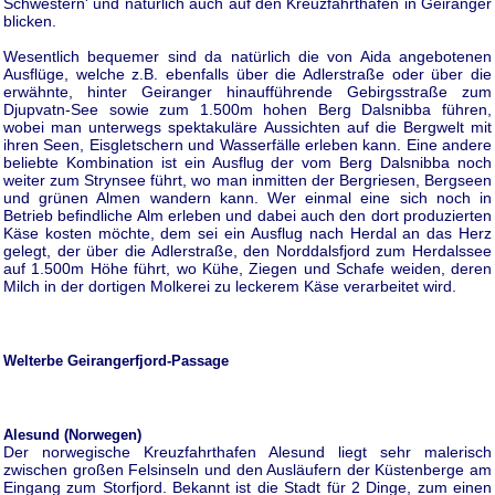
Schwestern' und natürlich auch auf den Kreuzfahrthafen in Geiranger
blicken.
Wesentlich bequemer sind da natürlich die von Aida angebotenen
Ausflüge, welche z.B. ebenfalls über die Adlerstraße oder über die
erwähnte, hinter Geiranger hinaufführende Gebirgsstraße zum
Djupvatn-See sowie zum 1.500m hohen Berg Dalsnibba führen,
wobei man unterwegs spektakuläre Aussichten auf die Bergwelt mit
ihren Seen, Eisgletschern und Wasserfälle erleben kann. Eine andere
beliebte Kombination ist ein Ausflug der vom Berg Dalsnibba noch
weiter zum Strynsee führt, wo man inmitten der Bergriesen, Bergseen
und grünen Almen wandern kann. Wer einmal eine sich noch in
Betrieb befindliche Alm erleben und dabei auch den dort produzierten
Käse kosten möchte, dem sei ein Ausflug nach Herdal an das Herz
gelegt, der über die Adlerstraße, den Norddalsfjord zum Herdalssee
auf 1.500m Höhe führt, wo Kühe, Ziegen und Schafe weiden, deren
Milch in der dortigen Molkerei zu leckerem Käse verarbeitet wird.
Welterbe Geirangerfjord-Passage
Alesund (Norwegen)
Der norwegische Kreuzfahrthafen Alesund liegt sehr malerisch
zwischen großen Felsinseln und den Ausläufern der Küstenberge am
Eingang zum Storfjord. Bekannt ist die Stadt für 2 Dinge, zum einen