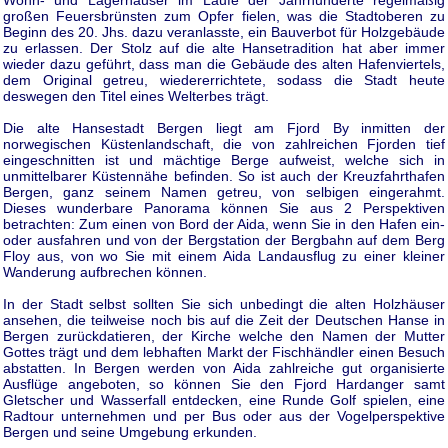
großen Feuersbrünsten zum Opfer fielen, was die Stadtoberen zu
Beginn des 20. Jhs. dazu veranlasste, ein Bauverbot für Holzgebäude
zu erlassen. Der Stolz auf die alte Hansetradition hat aber immer
wieder dazu geführt, dass man die Gebäude des alten Hafenviertels,
dem Original getreu, wiedererrichtete, sodass die Stadt heute
deswegen den Titel eines Welterbes trägt.
Die alte Hansestadt Bergen liegt am Fjord By inmitten der
norwegischen Küstenlandschaft, die von zahlreichen Fjorden tief
eingeschnitten ist und mächtige Berge aufweist, welche sich in
unmittelbarer Küstennähe befinden. So ist auch der Kreuzfahrthafen
Bergen, ganz seinem Namen getreu, von selbigen eingerahmt.
Dieses wunderbare Panorama können Sie aus 2 Perspektiven
betrachten: Zum einen von Bord der Aida, wenn Sie in den Hafen ein-
oder ausfahren und von der Bergstation der Bergbahn auf dem Berg
Floy aus, von wo Sie mit einem Aida Landausflug zu einer kleiner
Wanderung aufbrechen können.
In der Stadt selbst sollten Sie sich unbedingt die alten Holzhäuser
ansehen, die teilweise noch bis auf die Zeit der Deutschen Hanse in
Bergen zurückdatieren, der Kirche welche den Namen der Mutter
Gottes trägt und dem lebhaften Markt der Fischhändler einen Besuch
abstatten. In Bergen werden von Aida zahlreiche gut organisierte
Ausflüge angeboten, so können Sie den Fjord Hardanger samt
Gletscher und Wasserfall entdecken, eine Runde Golf spielen, eine
Radtour unternehmen und per Bus oder aus der Vogelperspektive
Bergen und seine Umgebung erkunden.