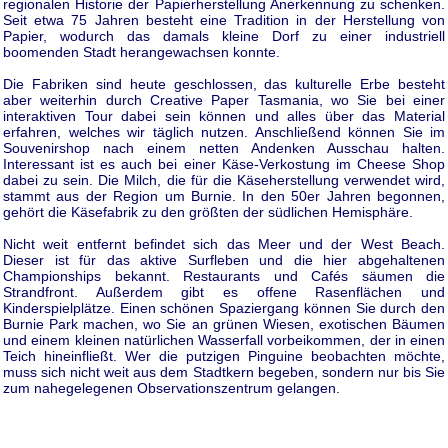
regionalen Historie der Papierherstellung Anerkennung zu schenken.
Seit etwa 75 Jahren besteht eine Tradition in der Herstellung von
Papier, wodurch das damals kleine Dorf zu einer industriell
boomenden Stadt herangewachsen konnte.
Die Fabriken sind heute geschlossen, das kulturelle Erbe besteht
aber weiterhin durch Creative Paper Tasmania, wo Sie bei einer
interaktiven Tour dabei sein können und alles über das Material
erfahren, welches wir täglich nutzen. Anschließend können Sie im
Souvenirshop nach einem netten Andenken Ausschau halten.
Interessant ist es auch bei einer Käse-Verkostung im Cheese Shop
dabei zu sein. Die Milch, die für die Käseherstellung verwendet wird,
stammt aus der Region um Burnie. In den 50er Jahren begonnen,
gehört die Käsefabrik zu den größten der südlichen Hemisphäre.
Nicht weit entfernt befindet sich das Meer und der West Beach.
Dieser ist für das aktive Surfleben und die hier abgehaltenen
Championships bekannt. Restaurants und Cafés säumen die
Strandfront. Außerdem gibt es offene Rasenflächen und
Kinderspielplätze. Einen schönen Spaziergang können Sie durch den
Burnie Park machen, wo Sie an grünen Wiesen, exotischen Bäumen
und einem kleinen natürlichen Wasserfall vorbeikommen, der in einen
Teich hineinfließt. Wer die putzigen Pinguine beobachten möchte,
muss sich nicht weit aus dem Stadtkern begeben, sondern nur bis Sie
zum nahegelegenen Observationszentrum gelangen.