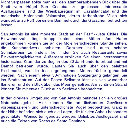
Nicht verpassen sollte man es, den atemberaubenden Blick über die
Stadt vom Hügel San Cristobal zu geniessen. Interessante
Ausflugsziele sind die Weinbauregion im Casablancatal und die
malerische Hafenstadt Valparaiso, deren farbenfrohe Villen sich
wunderbar zu Fuß bei einem Bummel durch die Gässchen betrachten
lassen.
San Antonio ist eine moderne Stadt an der Pazifikküste Chiles. Die
Einwohnerzahl liegt knapp unter einer Million. Am Hafen
angekommen können Sie an der Mole verschiedene Stände sehen,
die Kunsthandwerk anbieten. Darunter sind auch schöne
Schnitzereien zu finden. Hier finden Sie auch Restaurants sowie
Einkaufsmöglichkeiten. Außerdem erblicken Sie einen interessanten
historisches Kran, der zu Beginn des 20 Jahrhunderts erbaut und mit
Dampf betrieben wurde. Laufen Sie auch über den belebten
Fischmarkt, wo die frisch gefangenen Meeresfrüchte gehandelt
werden. Nach einem etwa 30-minütigen Spaziergang gelangen Sie
ins Stadtzentrum. Auf der Paseo Bellamar lässt es sich wunderbar
flanieren und den Blick über das Meer genießen. Am schönen Strand
können Sie mit etwas Glück auch Seelöwen beobachten.
In der direkten Umgebung von San Antonio befindet sich ein großes
Naturschutzgebiet. Hier können Sie an fließenden Gewässern
vorbeispazieren und unterschiedlichste Vögel beobachten. Ganz in
der Nähe befinden sich auch die Lagen, die für den Anbau besonders
geschätzter Weinsorten genutzt werden. Beliebtes Ausflugsziel sind
auch die Felsen von Rocas de Santo Domingo.