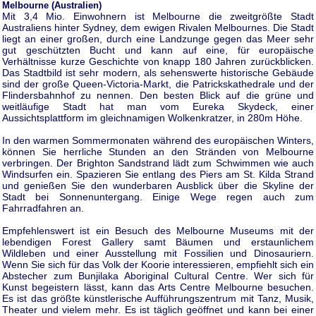
Melbourne (Australien)
Mit 3,4 Mio. Einwohnern ist Melbourne die zweitgrößte Stadt
Australiens hinter Sydney, dem ewigen Rivalen Melbournes. Die Stadt
liegt an einer großen, durch eine Landzunge gegen das Meer sehr
gut geschützten Bucht und kann auf eine, für europäische
Verhältnisse kurze Geschichte von knapp 180 Jahren zurückblicken.
Das Stadtbild ist sehr modern, als sehenswerte historische Gebäude
sind der große Queen-Victoria-Markt, die Patrickskathedrale und der
Flindersbahnhof zu nennen. Den besten Blick auf die grüne und
weitläufige Stadt hat man vom Eureka Skydeck, einer
Aussichtsplattform im gleichnamigen Wolkenkratzer, in 280m Höhe.
In den warmen Sommermonaten während des europäischen Winters,
können Sie herrliche Stunden an den Stränden von Melbourne
verbringen. Der Brighton Sandstrand lädt zum Schwimmen wie auch
Windsurfen ein. Spazieren Sie entlang des Piers am St. Kilda Strand
und genießen Sie den wunderbaren Ausblick über die Skyline der
Stadt bei Sonnenuntergang. Einige Wege regen auch zum
Fahrradfahren an.
Empfehlenswert ist ein Besuch des Melbourne Museums mit der
lebendigen Forest Gallery samt Bäumen und erstaunlichem
Wildleben und einer Ausstellung mit Fossilien und Dinosauriern.
Wenn Sie sich für das Volk der Koorie interessieren, empfiehlt sich ein
Abstecher zum Bunjilaka Aboriginal Cultural Centre. Wer sich für
Kunst begeistern lässt, kann das Arts Centre Melbourne besuchen.
Es ist das größte künstlerische Aufführungszentrum mit Tanz, Musik,
Theater und vielem mehr. Es ist täglich geöffnet und kann bei einer