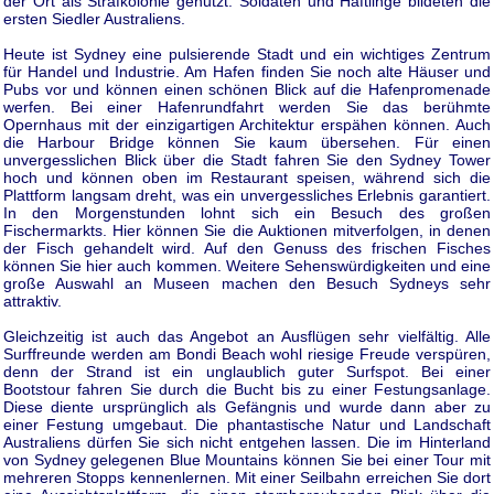
der Ort als Strafkolonie genutzt. Soldaten und Häftlinge bildeten die
ersten Siedler Australiens.
Heute ist Sydney eine pulsierende Stadt und ein wichtiges Zentrum
für Handel und Industrie. Am Hafen finden Sie noch alte Häuser und
Pubs vor und können einen schönen Blick auf die Hafenpromenade
werfen. Bei einer Hafenrundfahrt werden Sie das berühmte
Opernhaus mit der einzigartigen Architektur erspähen können. Auch
die Harbour Bridge können Sie kaum übersehen. Für einen
unvergesslichen Blick über die Stadt fahren Sie den Sydney Tower
hoch und können oben im Restaurant speisen, während sich die
Plattform langsam dreht, was ein unvergessliches Erlebnis garantiert.
In den Morgenstunden lohnt sich ein Besuch des großen
Fischermarkts. Hier können Sie die Auktionen mitverfolgen, in denen
der Fisch gehandelt wird. Auf den Genuss des frischen Fisches
können Sie hier auch kommen. Weitere Sehenswürdigkeiten und eine
große Auswahl an Museen machen den Besuch Sydneys sehr
attraktiv.
Gleichzeitig ist auch das Angebot an Ausflügen sehr vielfältig. Alle
Surffreunde werden am Bondi Beach wohl riesige Freude verspüren,
denn der Strand ist ein unglaublich guter Surfspot. Bei einer
Bootstour fahren Sie durch die Bucht bis zu einer Festungsanlage.
Diese diente ursprünglich als Gefängnis und wurde dann aber zu
einer Festung umgebaut. Die phantastische Natur und Landschaft
Australiens dürfen Sie sich nicht entgehen lassen. Die im Hinterland
von Sydney gelegenen Blue Mountains können Sie bei einer Tour mit
mehreren Stopps kennenlernen. Mit einer Seilbahn erreichen Sie dort