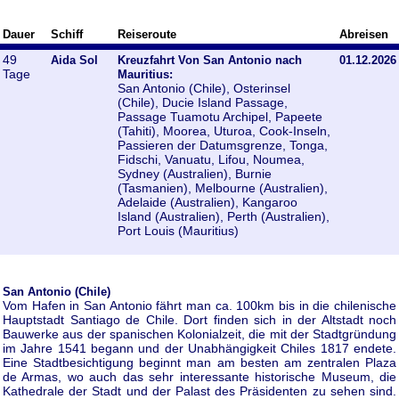
Dauer
Schiff
Reiseroute
Abreisen
49
Aida Sol
Kreuzfahrt Von San Antonio nach
01.12.2026
Tage
Mauritius:
San Antonio (Chile), Osterinsel
(Chile), Ducie Island Passage,
Passage Tuamotu Archipel, Papeete
(Tahiti), Moorea, Uturoa, Cook-Inseln,
Passieren der Datumsgrenze, Tonga,
Fidschi, Vanuatu, Lifou, Noumea,
Sydney (Australien), Burnie
(Tasmanien), Melbourne (Australien),
Adelaide (Australien), Kangaroo
Island (Australien), Perth (Australien),
Port Louis (Mauritius)
San Antonio (Chile)
Vom Hafen in San Antonio fährt man ca. 100km bis in die chilenische
Hauptstadt Santiago de Chile. Dort finden sich in der Altstadt noch
Bauwerke aus der spanischen Kolonialzeit, die mit der Stadtgründung
im Jahre 1541 begann und der Unabhängigkeit Chiles 1817 endete.
Eine Stadtbesichtigung beginnt man am besten am zentralen Plaza
de Armas, wo auch das sehr interessante historische Museum, die
Kathedrale der Stadt und der Palast des Präsidenten zu sehen sind.