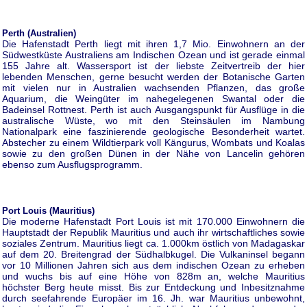
Perth (Australien)
Die Hafenstadt Perth liegt mit ihren 1,7 Mio. Einwohnern an der
Südwestküste Australiens am Indischen Ozean und ist gerade einmal
155 Jahre alt. Wassersport ist der liebste Zeitvertreib der hier
lebenden Menschen, gerne besucht werden der Botanische Garten
mit vielen nur in Australien wachsenden Pflanzen, das große
Aquarium, die Weingüter im nahegelegenen Swantal oder die
Badeinsel Rottnest. Perth ist auch Ausgangspunkt für Ausflüge in die
australische Wüste, wo mit den Steinsäulen im Nambung
Nationalpark eine faszinierende geologische Besonderheit wartet.
Abstecher zu einem Wildtierpark voll Kängurus, Wombats und Koalas
sowie zu den großen Dünen in der Nähe von Lancelin gehören
ebenso zum Ausflugsprogramm.
Port Louis (Mauritius)
Die moderne Hafenstadt Port Louis ist mit 170.000 Einwohnern die
Hauptstadt der Republik Mauritius und auch ihr wirtschaftliches sowie
soziales Zentrum. Mauritius liegt ca. 1.000km östlich von Madagaskar
auf dem 20. Breitengrad der Südhalbkugel. Die Vulkaninsel begann
vor 10 Millionen Jahren sich aus dem indischen Ozean zu erheben
und wuchs bis auf eine Höhe von 828m an, welche Mauritius
höchster Berg heute misst. Bis zur Entdeckung und Inbesitznahme
durch seefahrende Europäer im 16. Jh. war Mauritius unbewohnt,