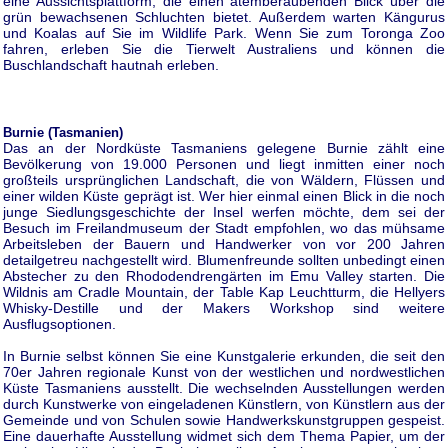
eine Aussichtsplattform, die einen atemberaubenden Blick über die
grün bewachsenen Schluchten bietet. Außerdem warten Kängurus
und Koalas auf Sie im Wildlife Park. Wenn Sie zum Toronga Zoo
fahren, erleben Sie die Tierwelt Australiens und können die
Buschlandschaft hautnah erleben.
Burnie (Tasmanien)
Das an der Nordküste Tasmaniens gelegene Burnie zählt eine
Bevölkerung von 19.000 Personen und liegt inmitten einer noch
großteils ursprünglichen Landschaft, die von Wäldern, Flüssen und
einer wilden Küste geprägt ist. Wer hier einmal einen Blick in die noch
junge Siedlungsgeschichte der Insel werfen möchte, dem sei der
Besuch im Freilandmuseum der Stadt empfohlen, wo das mühsame
Arbeitsleben der Bauern und Handwerker von vor 200 Jahren
detailgetreu nachgestellt wird. Blumenfreunde sollten unbedingt einen
Abstecher zu den Rhododendrengärten im Emu Valley starten. Die
Wildnis am Cradle Mountain, der Table Kap Leuchtturm, die Hellyers
Whisky-Destille und der Makers Workshop sind weitere
Ausflugsoptionen.
In Burnie selbst können Sie eine Kunstgalerie erkunden, die seit den
70er Jahren regionale Kunst von der westlichen und nordwestlichen
Küste Tasmaniens ausstellt. Die wechselnden Ausstellungen werden
durch Kunstwerke von eingeladenen Künstlern, von Künstlern aus der
Gemeinde und von Schulen sowie Handwerkskunstgruppen gespeist.
Eine dauerhafte Ausstellung widmet sich dem Thema Papier, um der