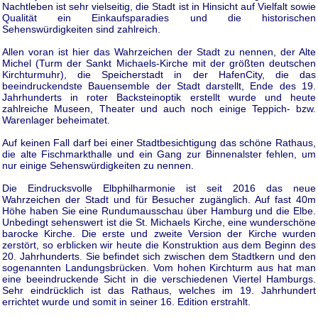
Nachtleben ist sehr vielseitig, die Stadt ist in Hinsicht auf Vielfalt sowie
Qualität ein Einkaufsparadies und die historischen
Sehenswürdigkeiten sind zahlreich.
Allen voran ist hier das Wahrzeichen der Stadt zu nennen, der Alte
Michel (Turm der Sankt Michaels-Kirche mit der größten deutschen
Kirchturmuhr), die Speicherstadt in der HafenCity, die das
beeindruckendste Bauensemble der Stadt darstellt, Ende des 19.
Jahrhunderts in roter Backsteinoptik erstellt wurde und heute
zahlreiche Museen, Theater und auch noch einige Teppich- bzw.
Warenlager beheimatet.
Auf keinen Fall darf bei einer Stadtbesichtigung das schöne Rathaus,
die alte Fischmarkthalle und ein Gang zur Binnenalster fehlen, um
nur einige Sehenswürdigkeiten zu nennen.
Die Eindrucksvolle Elbphilharmonie ist seit 2016 das neue
Wahrzeichen der Stadt und für Besucher zugänglich. Auf fast 40m
Höhe haben Sie eine Rundumausschau über Hamburg und die Elbe.
Unbedingt sehenswert ist die St. Michaels Kirche, eine wunderschöne
barocke Kirche. Die erste und zweite Version der Kirche wurden
zerstört, so erblicken wir heute die Konstruktion aus dem Beginn des
20. Jahrhunderts. Sie befindet sich zwischen dem Stadtkern und den
sogenannten Landungsbrücken. Vom hohen Kirchturm aus hat man
eine beeindruckende Sicht in die verschiedenen Viertel Hamburgs.
Sehr eindrücklich ist das Rathaus, welches im 19. Jahrhundert
errichtet wurde und somit in seiner 16. Edition erstrahlt.