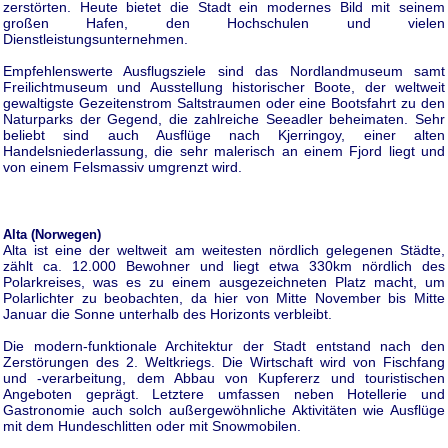
zerstörten. Heute bietet die Stadt ein modernes Bild mit seinem
großen Hafen, den Hochschulen und vielen
Dienstleistungsunternehmen.
Empfehlenswerte Ausflugsziele sind das Nordlandmuseum samt
Freilichtmuseum und Ausstellung historischer Boote, der weltweit
gewaltigste Gezeitenstrom Saltstraumen oder eine Bootsfahrt zu den
Naturparks der Gegend, die zahlreiche Seeadler beheimaten. Sehr
beliebt sind auch Ausflüge nach Kjerringoy, einer alten
Handelsniederlassung, die sehr malerisch an einem Fjord liegt und
von einem Felsmassiv umgrenzt wird.
Alta (Norwegen)
Alta ist eine der weltweit am weitesten nördlich gelegenen Städte,
zählt ca. 12.000 Bewohner und liegt etwa 330km nördlich des
Polarkreises, was es zu einem ausgezeichneten Platz macht, um
Polarlichter zu beobachten, da hier von Mitte November bis Mitte
Januar die Sonne unterhalb des Horizonts verbleibt.
Die modern-funktionale Architektur der Stadt entstand nach den
Zerstörungen des 2. Weltkriegs. Die Wirtschaft wird von Fischfang
und -verarbeitung, dem Abbau von Kupfererz und touristischen
Angeboten geprägt. Letztere umfassen neben Hotellerie und
Gastronomie auch solch außergewöhnliche Aktivitäten wie Ausflüge
mit dem Hundeschlitten oder mit Snowmobilen.