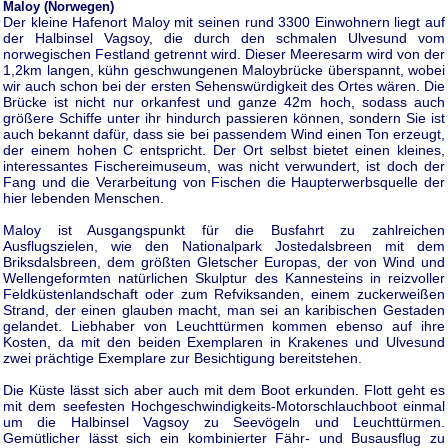
Maloy (Norwegen)
Der kleine Hafenort Maloy mit seinen rund 3300 Einwohnern liegt auf
der Halbinsel Vagsoy, die durch den schmalen Ulvesund vom
norwegischen Festland getrennt wird. Dieser Meeresarm wird von der
1,2km langen, kühn geschwungenen Maloybrücke überspannt, wobei
wir auch schon bei der ersten Sehenswürdigkeit des Ortes wären. Die
Brücke ist nicht nur orkanfest und ganze 42m hoch, sodass auch
größere Schiffe unter ihr hindurch passieren können, sondern Sie ist
auch bekannt dafür, dass sie bei passendem Wind einen Ton erzeugt,
der einem hohen C entspricht. Der Ort selbst bietet einen kleines,
interessantes Fischereimuseum, was nicht verwundert, ist doch der
Fang und die Verarbeitung von Fischen die Haupterwerbsquelle der
hier lebenden Menschen.
Maloy ist Ausgangspunkt für die Busfahrt zu zahlreichen
Ausflugszielen, wie den Nationalpark Jostedalsbreen mit dem
Briksdalsbreen, dem größten Gletscher Europas, der von Wind und
Wellengeformten natürlichen Skulptur des Kannesteins in reizvoller
Feldküstenlandschaft oder zum Refviksanden, einem zuckerweißen
Strand, der einen glauben macht, man sei an karibischen Gestaden
gelandet. Liebhaber von Leuchttürmen kommen ebenso auf ihre
Kosten, da mit den beiden Exemplaren in Krakenes und Ulvesund
zwei prächtige Exemplare zur Besichtigung bereitstehen.
Die Küste lässt sich aber auch mit dem Boot erkunden. Flott geht es
mit dem seefesten Hochgeschwindigkeits-Motorschlauchboot einmal
um die Halbinsel Vagsoy zu Seevögeln und Leuchttürmen.
Gemütlicher lässt sich ein kombinierter Fähr- und Busausflug zu