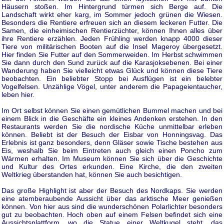
Häusern stoßen. Im Hintergrund türmen sich Berge auf. Die
Landschaft wirkt eher karg, im Sommer jedoch grünen die Wiesen.
Besonders die Rentiere erfreuen sich an diesem leckeren Futter. Die
Samen, die einheimischen Rentierzüchter, können Ihnen alles über
ihre Rentiere erzählen. Jeden Frühling werden knapp 4000 dieser
Tiere von militärischen Booten auf die Insel Mageroy übergesetzt.
Hier finden Sie Futter auf den Sommerweiden. Im Herbst schwimmen
Sie dann durch den Sund zurück auf die Karasjoksebenen. Bei einer
Wanderung haben Sie vielleicht etwas Glück und können diese Tiere
beobachten. Ein beliebter Stopp bei Ausflügen ist ein belebter
Vogelfelsen. Unzählige Vögel, unter anderem die Papageientaucher,
leben hier.
Im Ort selbst können Sie einen gemütlichen Bummel machen und bei
einem Blick in die Geschäfte ein kleines Andenken erstehen. In den
Restaurants werden Sie die nordische Küche unmittelbar erleben
können. Beliebt ist der Besuch der Eisbar von Honningsvag. Das
Erlebnis ist ganz besonders, denn Gläser sowie Tische bestehen aus
Eis, weshalb Sie beim Eintreten auch gleich einen Poncho zum
Wärmen erhalten. Im Museum können Sie sich über die Geschichte
und Kultur des Ortes erkunden. Eine Kirche, die den zweiten
Weltkrieg überstanden hat, können Sie auch besichtigen.
Das große Highlight ist aber der Besuch des Nordkaps. Sie werden
eine atemberaubende Aussicht über das arktische Meer genießen
können. Von hier aus sind die wunderschönen Polarlichter besonders
gut zu beobachten. Hoch oben auf einem Felsen befindet sich eine
Aussichtsplattform, wo die Statue einer Weltkugel steht, das