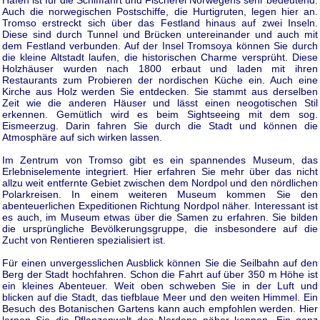
Hafen ist für die Schifffahrt und Fischerei Norwegens sehr bedeutend.
Auch die norwegischen Postschiffe, die Hurtigruten, legen hier an.
Tromso erstreckt sich über das Festland hinaus auf zwei Inseln.
Diese sind durch Tunnel und Brücken untereinander und auch mit
dem Festland verbunden. Auf der Insel Tromsoya können Sie durch
die kleine Altstadt laufen, die historischen Charme versprüht. Diese
Holzhäuser wurden nach 1800 erbaut und laden mit ihren
Restaurants zum Probieren der nordischen Küche ein. Auch eine
Kirche aus Holz werden Sie entdecken. Sie stammt aus derselben
Zeit wie die anderen Häuser und lässt einen neogotischen Stil
erkennen. Gemütlich wird es beim Sightseeing mit dem sog.
Eismeerzug. Darin fahren Sie durch die Stadt und können die
Atmosphäre auf sich wirken lassen.
Im Zentrum von Tromso gibt es ein spannendes Museum, das
Erlebniselemente integriert. Hier erfahren Sie mehr über das nicht
allzu weit entfernte Gebiet zwischen dem Nordpol und den nördlichen
Polarkreisen. In einem weiteren Museum kommen Sie den
abenteuerlichen Expeditionen Richtung Nordpol näher. Interessant ist
es auch, im Museum etwas über die Samen zu erfahren. Sie bilden
die ursprüngliche Bevölkerungsgruppe, die insbesondere auf die
Zucht von Rentieren spezialisiert ist.
Für einen unvergesslichen Ausblick können Sie die Seilbahn auf den
Berg der Stadt hochfahren. Schon die Fahrt auf über 350 m Höhe ist
ein kleines Abenteuer. Weit oben schweben Sie in der Luft und
blicken auf die Stadt, das tiefblaue Meer und den weiten Himmel. Ein
Besuch des Botanischen Gartens kann auch empfohlen werden. Hier