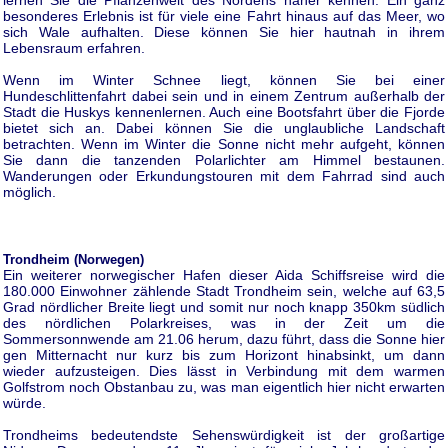
lernen Sie die Pflanzenwelt des Nordens näher kennen. Ein ganz
besonderes Erlebnis ist für viele eine Fahrt hinaus auf das Meer, wo
sich Wale aufhalten. Diese können Sie hier hautnah in ihrem
Lebensraum erfahren.
Wenn im Winter Schnee liegt, können Sie bei einer
Hundeschlittenfahrt dabei sein und in einem Zentrum außerhalb der
Stadt die Huskys kennenlernen. Auch eine Bootsfahrt über die Fjorde
bietet sich an. Dabei können Sie die unglaubliche Landschaft
betrachten. Wenn im Winter die Sonne nicht mehr aufgeht, können
Sie dann die tanzenden Polarlichter am Himmel bestaunen.
Wanderungen oder Erkundungstouren mit dem Fahrrad sind auch
möglich.
Trondheim (Norwegen)
Ein weiterer norwegischer Hafen dieser Aida Schiffsreise wird die
180.000 Einwohner zählende Stadt Trondheim sein, welche auf 63,5
Grad nördlicher Breite liegt und somit nur noch knapp 350km südlich
des nördlichen Polarkreises, was in der Zeit um die
Sommersonnwende am 21.06 herum, dazu führt, dass die Sonne hier
gen Mitternacht nur kurz bis zum Horizont hinabsinkt, um dann
wieder aufzusteigen. Dies lässt in Verbindung mit dem warmen
Golfstrom noch Obstanbau zu, was man eigentlich hier nicht erwarten
würde.
Trondheims bedeutendste Sehenswürdigkeit ist der großartige