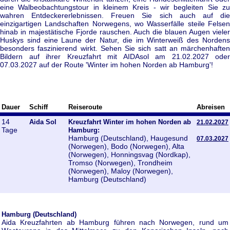
eine Walbeobachtungstour in kleinem Kreis - wir begleiten Sie zu
wahren Entdeckererlebnissen. Freuen Sie sich auch auf die
einzigartigen Landschaften Norwegens, wo Wasserfälle steile Felsen
hinab in majestätische Fjorde rauschen. Auch die blauen Augen vieler
Huskys sind eine Laune der Natur, die im Winterweiß des Nordens
besonders faszinierend wirkt. Sehen Sie sich satt an märchenhaften
Bildern auf ihrer Kreuzfahrt mit AIDAsol am 21.02.2027 oder
07.03.2027 auf der Route 'Winter im hohen Norden ab Hamburg'!
Dauer
Schiff
Reiseroute
Abreisen
14
Aida Sol
Kreuzfahrt Winter im hohen Norden ab
21.02.2027
Tage
Hamburg:
Hamburg (Deutschland), Haugesund
07.03.2027
(Norwegen), Bodo (Norwegen), Alta
(Norwegen), Honningsvag (Nordkap),
Tromso (Norwegen), Trondheim
(Norwegen), Maloy (Norwegen),
Hamburg (Deutschland)
Hamburg (Deutschland)
Aida Kreuzfahrten ab Hamburg führen nach Norwegen, rund um