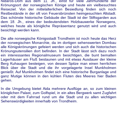
Nidaros-Dom aus dem 11. Jh., einst für viele Jahrhunderte der
Krönungsort der norwegischen Könige und heute ein vielbesuchtes
Reiseziel. Von der mittelalterlichen Besiedlung finden sich noch
Restbestände in der oft von Feuersbrünsten heimgesuchten Altstadt.
Das schönste historische Gebäude der Stadt ist der Stiftsgarden aus
dem 18. Jh., eines der bedeutendsten Holzbauwerke Norwegens,
welches heute als königliche Repräsentanz genutzt wird und auch
besichtigt werden kann.
Die alte norwegische Königsstadt Trondheim ist noch heute das Herz
der norwegischen Monarchie, da im dortigen sehenswerten Dombau
alle Königskrönungen gefeiert werden und sich auch die historischen
Krönungsutensilien dort befinden. In der Stadt lässt sich dazu noch
ein interessantes Regionalmuseum besichtigen, die bunt bemalten
Lagerhäuser am Fluß bestaunen und mit etwas Ausdauer der kleine
Berg Kuhaugen besteigen, von dessen Spitze man einen herrlichen
Blick über die Stadt und die ihr vorgelagerte Insel Munkholmen
genießt. Auf Munkholmen findet sich eine historische Burganlage und
ganz Mutige können in den kühlen Fluten des Meeres hier Baden
gehen.
In die Umgebung bietet Aida mehrere Ausflüge an, so zum kleinen
königlichen Palast, zum Golfspiel, in ein altes Bergwerk samt Zugfahrt
oder mit dem Fahrrad rund um die Stadt und zu allen wichtigen
Sehenswürdigkeiten innerhalb von Trondheim.