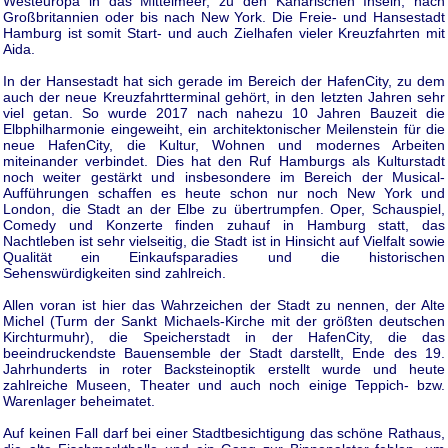
Westeuropa in das Mittelmeer, zu den Kanarischen Inseln, nach
Großbritannien oder bis nach New York. Die Freie- und Hansestadt
Hamburg ist somit Start- und auch Zielhafen vieler Kreuzfahrten mit
Aida.
In der Hansestadt hat sich gerade im Bereich der HafenCity, zu dem
auch der neue Kreuzfahrtterminal gehört, in den letzten Jahren sehr
viel getan. So wurde 2017 nach nahezu 10 Jahren Bauzeit die
Elbphilharmonie eingeweiht, ein architektonischer Meilenstein für die
neue HafenCity, die Kultur, Wohnen und modernes Arbeiten
miteinander verbindet. Dies hat den Ruf Hamburgs als Kulturstadt
noch weiter gestärkt und insbesondere im Bereich der Musical-
Aufführungen schaffen es heute schon nur noch New York und
London, die Stadt an der Elbe zu übertrumpfen. Oper, Schauspiel,
Comedy und Konzerte finden zuhauf in Hamburg statt, das
Nachtleben ist sehr vielseitig, die Stadt ist in Hinsicht auf Vielfalt sowie
Qualität ein Einkaufsparadies und die historischen
Sehenswürdigkeiten sind zahlreich.
Allen voran ist hier das Wahrzeichen der Stadt zu nennen, der Alte
Michel (Turm der Sankt Michaels-Kirche mit der größten deutschen
Kirchturmuhr), die Speicherstadt in der HafenCity, die das
beeindruckendste Bauensemble der Stadt darstellt, Ende des 19.
Jahrhunderts in roter Backsteinoptik erstellt wurde und heute
zahlreiche Museen, Theater und auch noch einige Teppich- bzw.
Warenlager beheimatet.
Auf keinen Fall darf bei einer Stadtbesichtigung das schöne Rathaus,