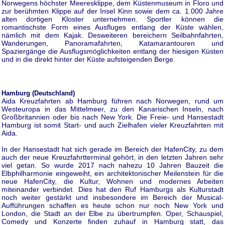
Norwegens höchster Meeresklippe, dem Küstenmuseum in Floro und
zur berühmten Klippe auf der Insel Kinn sowie dem ca. 1.000 Jahre
alten dortigen Kloster unternehmen. Sportler können die
romantischste Form eines Ausfluges entlang der Küste wählen,
nämlich mit dem Kajak. Desweiteren bereichern Seilbahnfahrten,
Wanderungen, Panoramafahrten, Katamarantouren und
Spaziergänge die Ausflugsmöglichkeiten entlang der hiesigen Küsten
und in die direkt hinter der Küste aufsteigenden Berge.
Hamburg (Deutschland)
Aida Kreuzfahrten ab Hamburg führen nach Norwegen, rund um
Westeuropa in das Mittelmeer, zu den Kanarischen Inseln, nach
Großbritannien oder bis nach New York. Die Freie- und Hansestadt
Hamburg ist somit Start- und auch Zielhafen vieler Kreuzfahrten mit
Aida.
In der Hansestadt hat sich gerade im Bereich der HafenCity, zu dem
auch der neue Kreuzfahrtterminal gehört, in den letzten Jahren sehr
viel getan. So wurde 2017 nach nahezu 10 Jahren Bauzeit die
Elbphilharmonie eingeweiht, ein architektonischer Meilenstein für die
neue HafenCity, die Kultur, Wohnen und modernes Arbeiten
miteinander verbindet. Dies hat den Ruf Hamburgs als Kulturstadt
noch weiter gestärkt und insbesondere im Bereich der Musical-
Aufführungen schaffen es heute schon nur noch New York und
London, die Stadt an der Elbe zu übertrumpfen. Oper, Schauspiel,
Comedy und Konzerte finden zuhauf in Hamburg statt, das