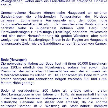
Wikingerleben, wobei auch ein Freilichtmuseum praktische Einblicke
erlaubt.
Unerschrockene Naturen können nahe Haugesund an schönen
Sandstränden die erfrischenden Temperaturen der Nordsee
geniessen. Lohnenswerte Ausflugsziele sind der 600m hohe
Langfoss-Wasserfall am Akrafjord, den man bei einer Bootsfahrt aus
nächster Nähe in Augenschein nehmen kann. Berg- und
Fjordwanderungen zur Trolltunga (Trollzunge) oder dem Preikestolen
sind eine echte Herausforderung für geübte Wanderer, aber auch
weniger trainierte Spaziergänger finden in der Region um Haugesund
lohnenswerte Ziele, wie die Sanddünen an den Stränden von Karmoy.
Bodo (Norwegen)
Die norwegische Hafenstadt Bodo liegt mit ihren 50.000 Einwohnern
etwa 120km nördlich des Polarkreises, sodass hier sowohl das
Phänomen der winterlichen Polarnacht wie auch der sömmerlichen
Mitternachtssonne zu erleben ist. Die Landschaft um Bodo wird vom
breiten Vestfjord und zahlreichen Bergen zwischen 600 und 1.300
Metern Höhe geprägt.
Bodo ist geradeeinmal 200 Jahre alt, erlebte seinen ersten
Bevölkerungsboom in den Jahren um 1875, als massenhaft Heringe
in den hiesigen Gewässern gefangen wurden. Leider sind kaum noch
historische Gebäude aus dieser Zeit erhalten, da die Angriffe
deutscher Bomber im 2. Weltkrieg die Stadt nahezu komplett