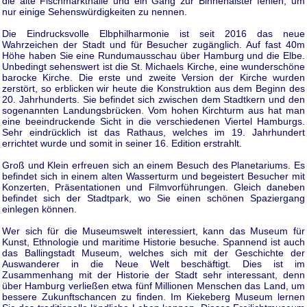
die alte Fischmarkthalle und ein Gang zur Binnenalster fehlen, um
nur einige Sehenswürdigkeiten zu nennen.
Die Eindrucksvolle Elbphilharmonie ist seit 2016 das neue
Wahrzeichen der Stadt und für Besucher zugänglich. Auf fast 40m
Höhe haben Sie eine Rundumausschau über Hamburg und die Elbe.
Unbedingt sehenswert ist die St. Michaels Kirche, eine wunderschöne
barocke Kirche. Die erste und zweite Version der Kirche wurden
zerstört, so erblicken wir heute die Konstruktion aus dem Beginn des
20. Jahrhunderts. Sie befindet sich zwischen dem Stadtkern und den
sogenannten Landungsbrücken. Vom hohen Kirchturm aus hat man
eine beeindruckende Sicht in die verschiedenen Viertel Hamburgs.
Sehr eindrücklich ist das Rathaus, welches im 19. Jahrhundert
errichtet wurde und somit in seiner 16. Edition erstrahlt.
Groß und Klein erfreuen sich an einem Besuch des Planetariums. Es
befindet sich in einem alten Wasserturm und begeistert Besucher mit
Konzerten, Präsentationen und Filmvorführungen. Gleich daneben
befindet sich der Stadtpark, wo Sie einen schönen Spaziergang
einlegen können.
Wer sich für die Museumswelt interessiert, kann das Museum für
Kunst, Ethnologie und maritime Historie besuche. Spannend ist auch
das Ballingstadt Museum, welches sich mit der Geschichte der
Auswanderer in die Neue Welt beschäftigt. Dies ist im
Zusammenhang mit der Historie der Stadt sehr interessant, denn
über Hamburg verließen etwa fünf Millionen Menschen das Land, um
bessere Zukunftschancen zu finden. Im Kiekeberg Museum lernen