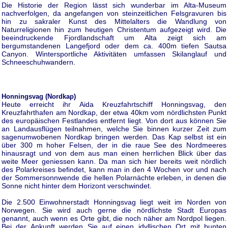
Die Historie der Region lässt sich wunderbar im Alta-Museum
nachverfolgen, da angefangen von steinzeitlichen Felsgravuren bis
hin zu sakraler Kunst des Mittelalters die Wandlung von
Naturreligionen hin zum heutigen Christentum aufgezeigt wird. Die
beeindruckende Fjordlandschaft um Alta zeigt sich am
bergumstandenen Langefjord oder dem ca. 400m tiefen Sautsa
Canyon. Wintersportliche Aktivitäten umfassen Skilanglauf und
Schneeschuhwandern.
Honningsvag (Nordkap)
Heute erreicht ihr Aida Kreuzfahrtschiff Honningsvag, den
Kreuzfahrthafen am Nordkap, der etwa 40km vom nördlichsten Punkt
des europäischen Festlandes entfernt liegt. Von dort aus können Sie
an Landausflügen teilnahmen, welche Sie binnen kurzer Zeit zum
sagenumwobenen Nordkap bringen werden. Das Kap selbst ist ein
über 300 m hoher Felsen, der in die raue See des Nordmeeres
hinausragt und von dem aus man einen herrlichen Blick über das
weite Meer geniessen kann. Da man sich hier bereits weit nördlich
des Polarkreises befindet, kann man in den 4 Wochen vor und nach
der Sommersonnwende die hellen Polarnächte erleben, in denen die
Sonne nicht hinter dem Horizont verschwindet.
Die 2.500 Einwohnerstadt Honningsvag liegt weit im Norden von
Norwegen. Sie wird auch gerne die nördlichste Stadt Europas
genannt, auch wenn es Orte gibt, die noch näher am Nordpol liegen.
Bei der Ankunft werden Sie auf einen idyllischen Ort mit bunten