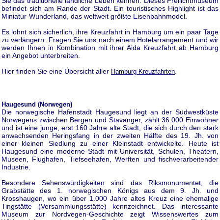
Sie das traditionelle ländliche Leben kennen. Dieses Freilichtmuseum
befindet sich am Rande der Stadt. Ein touristisches Highlight ist das
Miniatur-Wunderland, das weltweit größte Eisenbahnmodel.
Es lohnt sich sicherlich, ihre Kreuzfahrt in Hamburg um ein paar Tage
zu verlängern. Fragen Sie uns nach einem Hotelarrangement und wir
werden Ihnen in Kombination mit ihrer Aida Kreuzfahrt ab Hamburg
ein Angebot unterbreiten.
Hier finden Sie eine Übersicht aller
.
Hamburg Kreuzfahrten
Haugesund (Norwegen)
Die norwegische Hafenstadt Haugesund liegt an der Südwestküste
Norwegens zwischen Bergen und Stavanger, zählt 36.000 Einwohner
und ist eine junge, erst 160 Jahre alte Stadt, die sich durch den stark
anwachsenden Heringsfang in der zweiten Hälfte des 19. Jh. von
einer kleinen Siedlung zu einer Kleinstadt entwickelte. Heute ist
Haugesund eine moderne Stadt mit Universität, Schulen, Theatern,
Museen, Flughafen, Tiefseehafen, Werften und fischverarbeitender
Industrie.
Besondere Sehenswürdigkeiten sind das Riksmonumentet, die
Grabstätte des 1. norwegischen Königs aus dem 9. Jh. und
Krosshaugen, wo ein über 1.000 Jahre altes Kreuz eine ehemalige
Tingstätte (Versammlungsstätte) kennzeichnet. Das interessante
Museum zur Nordvegen-Geschichte zeigt Wissenswertes zum