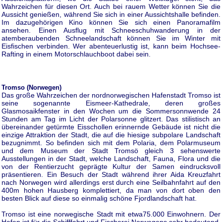
Wahrzeichen für diesen Ort. Auch bei rauem Wetter können Sie die
Aussicht genießen, während Sie sich in einer Aussichtshalle befinden.
Im dazugehörigen Kino können Sie sich einen Panoramafilm
ansehen. Einen Ausflug mit Schneeschuhwanderung in der
atemberaubenden Schneelandschaft können Sie im Winter mit
Eisfischen verbinden. Wer abenteuerlustig ist, kann beim Hochsee-
Rafting in einem Motorschlauchboot dabei sein.
Tromso (Norwegen)
Das große Wahrzeichen der nordnorwegischen Hafenstadt Tromso ist
seine sogenannte Eismeer-Kathedrale, deren großes
Glasmosaikfenster in den Wochen um die Sommersonnwende 24
Stunden am Tag im Licht der Polarsonne glitzert. Das stilistisch an
übereinander getürmte Eisschollen erinnernde Gebäude ist nicht die
einzige Attraktion der Stadt, die auf die hiesige subpolare Landschaft
bezugnimmt. So befinden sich mit dem Polaria, dem Polarmuseum
und dem Museum der Stadt Tromsö gleich 3 sehenswerte
Ausstellungen in der Stadt, welche Landschaft, Fauna, Flora und die
von der Rentierzucht geprägte Kultur der Samen eindrucksvoll
präsentieren. Ein Besuch der Stadt während ihrer Aida Kreuzfahrt
nach Norwegen wird allerdings erst durch eine Seilbahnfahrt auf den
400m hohen Hausberg komplettiert, da man von dort oben den
besten Blick auf diese so einmalig schöne Fjordlandschaft hat.
Tromso ist eine norwegische Stadt mit etwa75.000 Einwohnern. Der