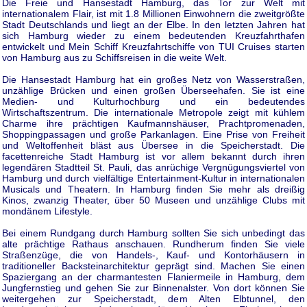
Die Freie und Hansestadt Hamburg, das Tor zur Welt mit
internationalem Flair, ist mit 1.8 Millionen Einwohnern die zweitgrößte
Stadt Deutschlands und liegt an der Elbe. In den letzten Jahren hat
sich Hamburg wieder zu einem bedeutenden Kreuzfahrthafen
entwickelt und Mein Schiff Kreuzfahrtschiffe von TUI Cruises starten
von Hamburg aus zu Schiffsreisen in die weite Welt.
Die Hansestadt Hamburg hat ein großes Netz von Wasserstraßen,
unzählige Brücken und einen großen Überseehafen. Sie ist eine
Medien- und Kulturhochburg und ein bedeutendes
Wirtschaftszentrum. Die internationale Metropole zeigt mit kühlem
Charme ihre prächtigen Kaufmannshäuser, Prachtpromenaden,
Shoppingpassagen und große Parkanlagen. Eine Prise von Freiheit
und Weltoffenheit bläst aus Übersee in die Speicherstadt. Die
facettenreiche Stadt Hamburg ist vor allem bekannt durch ihren
legendären Stadtteil St. Pauli, das anrüchige Vergnügungsviertel von
Hamburg und durch vielfältige Entertainment-Kultur in internationalen
Musicals und Theatern. In Hamburg finden Sie mehr als dreißig
Kinos, zwanzig Theater, über 50 Museen und unzählige Clubs mit
mondänem Lifestyle.
Bei einem Rundgang durch Hamburg sollten Sie sich unbedingt das
alte prächtige Rathaus anschauen. Rundherum finden Sie viele
Straßenzüge, die von Handels-, Kauf- und Kontorhäusern in
traditioneller Backsteinarchitektur geprägt sind. Machen Sie einen
Spaziergang an der charmantesten Flaniermeile in Hamburg, dem
Jungfernstieg und gehen Sie zur Binnenalster. Von dort können Sie
weitergehen zur Speicherstadt, dem Alten Elbtunnel, den