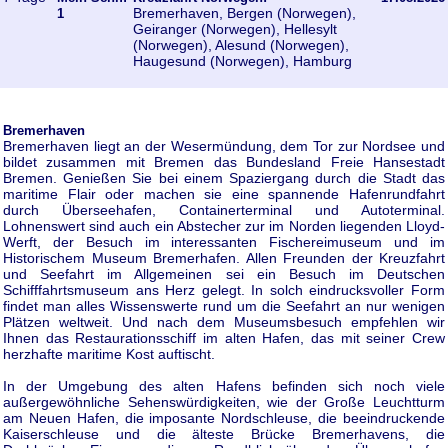
Bremerhaven, Bergen (Norwegen),
1
Geiranger (Norwegen), Hellesylt
(Norwegen), Alesund (Norwegen),
Haugesund (Norwegen), Hamburg
Bremerhaven
Bremerhaven liegt an der Wesermündung, dem Tor zur Nordsee und
bildet zusammen mit Bremen das Bundesland Freie Hansestadt
Bremen. Genießen Sie bei einem Spaziergang durch die Stadt das
maritime Flair oder machen sie eine spannende Hafenrundfahrt
durch Überseehafen, Containerterminal und Autoterminal.
Lohnenswert sind auch ein Abstecher zur im Norden liegenden Lloyd-
Werft, der Besuch im interessanten Fischereimuseum und im
Historischem Museum Bremerhafen. Allen Freunden der Kreuzfahrt
und Seefahrt im Allgemeinen sei ein Besuch im Deutschen
Schifffahrtsmuseum ans Herz gelegt. In solch eindrucksvoller Form
findet man alles Wissenswerte rund um die Seefahrt an nur wenigen
Plätzen weltweit. Und nach dem Museumsbesuch empfehlen wir
Ihnen das Restaurationsschiff im alten Hafen, das mit seiner Crew
herzhafte maritime Kost auftischt.
In der Umgebung des alten Hafens befinden sich noch viele
außergewöhnliche Sehenswürdigkeiten, wie der Große Leuchtturm
am Neuen Hafen, die imposante Nordschleuse, die beeindruckende
Kaiserschleuse und die älteste Brücke Bremerhavens, die