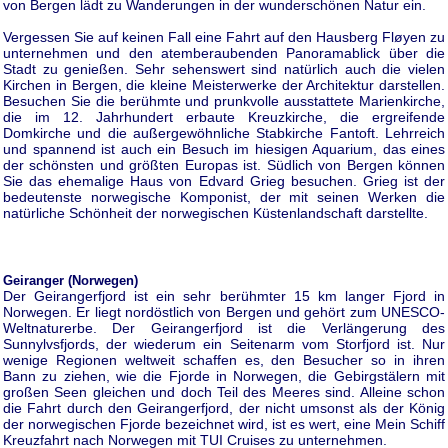
von Bergen lädt zu Wanderungen in der wunderschönen Natur ein.
Vergessen Sie auf keinen Fall eine Fahrt auf den Hausberg Fløyen zu
unternehmen und den atemberaubenden Panoramablick über die
Stadt zu genießen. Sehr sehenswert sind natürlich auch die vielen
Kirchen in Bergen, die kleine Meisterwerke der Architektur darstellen.
Besuchen Sie die berühmte und prunkvolle ausstattete Marienkirche,
die im 12. Jahrhundert erbaute Kreuzkirche, die ergreifende
Domkirche und die außergewöhnliche Stabkirche Fantoft. Lehrreich
und spannend ist auch ein Besuch im hiesigen Aquarium, das eines
der schönsten und größten Europas ist. Südlich von Bergen können
Sie das ehemalige Haus von Edvard Grieg besuchen. Grieg ist der
bedeutenste norwegische Komponist, der mit seinen Werken die
natürliche Schönheit der norwegischen Küstenlandschaft darstellte.
Geiranger (Norwegen)
Der Geirangerfjord ist ein sehr berühmter 15 km langer Fjord in
Norwegen. Er liegt nordöstlich von Bergen und gehört zum UNESCO-
Weltnaturerbe. Der Geirangerfjord ist die Verlängerung des
Sunnylvsfjords, der wiederum ein Seitenarm vom Storfjord ist. Nur
wenige Regionen weltweit schaffen es, den Besucher so in ihren
Bann zu ziehen, wie die Fjorde in Norwegen, die Gebirgstälern mit
großen Seen gleichen und doch Teil des Meeres sind. Alleine schon
die Fahrt durch den Geirangerfjord, der nicht umsonst als der König
der norwegischen Fjorde bezeichnet wird, ist es wert, eine Mein Schiff
Kreuzfahrt nach Norwegen mit TUI Cruises zu unternehmen.