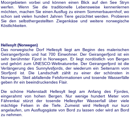
Moorgebieten vorbei und können einen Blick auf den See Stryn
werfen. Wenn Sie die traditionelle Lebensweise kennenlernen
möchten, machen Sie einen Ausflug zu einem Sommerbauernhof, wo
schon seit vielen hundert Jahren Tiere gezüchtet werden. Probieren
Sie den selbsthergestellten Ziegenkäse und weitere norwegische
Köstlichkeiten.
Hellesylt (Norwegen)
Das norwegische Dorf Hellesylt liegt am Beginn des malerischen
Geirangerfjords und hat 700 Einwohner. Der Geirangerfjord ist ein
sehr berühmter Fjord in Norwegen. Er liegt nordöstlich von Bergen
und gehört zum UNESCO-Weltnaturerbe. Der Geirangerfjord ist die
Verlängerung des Sunnylvsfjords, der wiederum ein Seitenarm vom
Storfjord ist. Die Landschaft zählt zu einer der schönsten in
Norwegen. Steil abfallende Felsformationen und tosende Wasserfälle
geben ihr ein beeindruckendes Flair.
Die schöne Hafenstadt Hellesylt liegt am Anfang des Fjordes,
eingerahmt von hohen Bergen. Nur wenige hundert Meter vom
Fährenkai stürzt der tosende Hellesylter Wasserfall über viele
mächtige Felsen in die Tiefe. Zumeist wird Hellesylt nur kurz
angelaufen, um Ausflugsgäste von Bord zu lassen oder wird an Bord
zu nehmen.