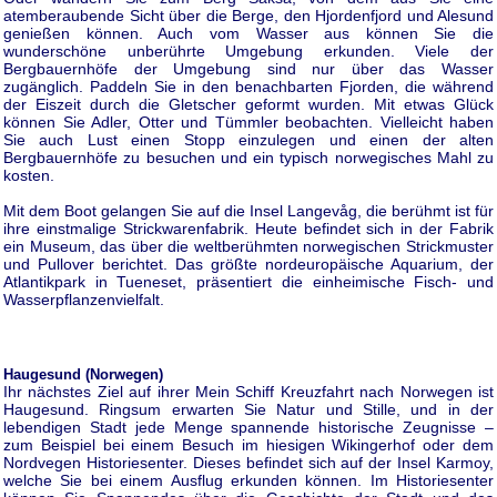
atemberaubende Sicht über die Berge, den Hjordenfjord und Alesund
genießen können. Auch vom Wasser aus können Sie die
wunderschöne unberührte Umgebung erkunden. Viele der
Bergbauernhöfe der Umgebung sind nur über das Wasser
zugänglich. Paddeln Sie in den benachbarten Fjorden, die während
der Eiszeit durch die Gletscher geformt wurden. Mit etwas Glück
können Sie Adler, Otter und Tümmler beobachten. Vielleicht haben
Sie auch Lust einen Stopp einzulegen und einen der alten
Bergbauernhöfe zu besuchen und ein typisch norwegisches Mahl zu
kosten.
Mit dem Boot gelangen Sie auf die Insel Langevåg, die berühmt ist für
ihre einstmalige Strickwarenfabrik. Heute befindet sich in der Fabrik
ein Museum, das über die weltberühmten norwegischen Strickmuster
und Pullover berichtet. Das größte nordeuropäische Aquarium, der
Atlantikpark in Tueneset, präsentiert die einheimische Fisch- und
Wasserpflanzenvielfalt.
Haugesund (Norwegen)
Ihr nächstes Ziel auf ihrer Mein Schiff Kreuzfahrt nach Norwegen ist
Haugesund. Ringsum erwarten Sie Natur und Stille, und in der
lebendigen Stadt jede Menge spannende historische Zeugnisse –
zum Beispiel bei einem Besuch im hiesigen Wikingerhof oder dem
Nordvegen Historiesenter. Dieses befindet sich auf der Insel Karmoy,
welche Sie bei einem Ausflug erkunden können. Im Historiesenter