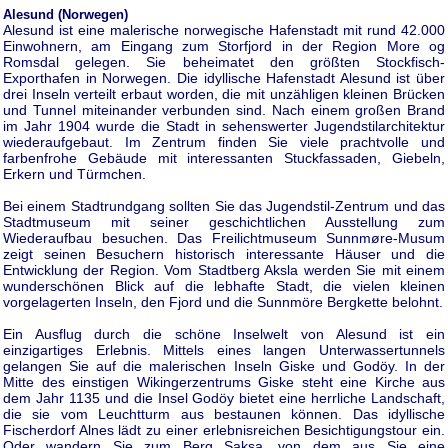
Alesund (Norwegen)
Alesund ist eine malerische norwegische Hafenstadt mit rund 42.000
Einwohnern, am Eingang zum Storfjord in der Region More og
Romsdal gelegen. Sie beheimatet den größten Stockfisch-
Exporthafen in Norwegen. Die idyllische Hafenstadt Alesund ist über
drei Inseln verteilt erbaut worden, die mit unzähligen kleinen Brücken
und Tunnel miteinander verbunden sind. Nach einem großen Brand
im Jahr 1904 wurde die Stadt in sehenswerter Jugendstilarchitektur
wiederaufgebaut. Im Zentrum finden Sie viele prachtvolle und
farbenfrohe Gebäude mit interessanten Stuckfassaden, Giebeln,
Erkern und Türmchen.
Bei einem Stadtrundgang sollten Sie das Jugendstil-Zentrum und das
Stadtmuseum mit seiner geschichtlichen Ausstellung zum
Wiederaufbau besuchen. Das Freilichtmuseum Sunnmøre-Musum
zeigt seinen Besuchern historisch interessante Häuser und die
Entwicklung der Region. Vom Stadtberg Aksla werden Sie mit einem
wunderschönen Blick auf die lebhafte Stadt, die vielen kleinen
vorgelagerten Inseln, den Fjord und die Sunnmöre Bergkette belohnt.
Ein Ausflug durch die schöne Inselwelt von Alesund ist ein
einzigartiges Erlebnis. Mittels eines langen Unterwassertunnels
gelangen Sie auf die malerischen Inseln Giske und Godöy. In der
Mitte des einstigen Wikingerzentrums Giske steht eine Kirche aus
dem Jahr 1135 und die Insel Godöy bietet eine herrliche Landschaft,
die sie vom Leuchtturm aus bestaunen können. Das idyllische
Fischerdorf Alnes lädt zu einer erlebnisreichen Besichtigungstour ein.
Oder wandern Sie zum Berg Saksa, von dem aus Sie eine