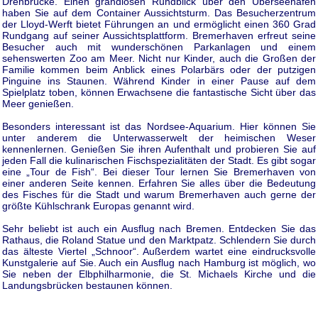
Drehbrücke. Einen grandiosen Rundblick über den Überseehafen
haben Sie auf dem Container Aussichtsturm. Das Besucherzentrum
der Lloyd-Werft bietet Führungen an und ermöglicht einen 360 Grad
Rundgang auf seiner Aussichtsplattform. Bremerhaven erfreut seine
Besucher auch mit wunderschönen Parkanlagen und einem
sehenswerten Zoo am Meer. Nicht nur Kinder, auch die Großen der
Familie kommen beim Anblick eines Polarbärs oder der putzigen
Pinguine ins Staunen. Während Kinder in einer Pause auf dem
Spielplatz toben, können Erwachsene die fantastische Sicht über das
Meer genießen.
Besonders interessant ist das Nordsee-Aquarium. Hier können Sie
unter anderem die Unterwasserwelt der heimischen Weser
kennenlernen. Genießen Sie ihren Aufenthalt und probieren Sie auf
jeden Fall die kulinarischen Fischspezialitäten der Stadt. Es gibt sogar
eine „Tour de Fish“. Bei dieser Tour lernen Sie Bremerhaven von
einer anderen Seite kennen. Erfahren Sie alles über die Bedeutung
des Fisches für die Stadt und warum Bremerhaven auch gerne der
größte Kühlschrank Europas genannt wird.
Sehr beliebt ist auch ein Ausflug nach Bremen. Entdecken Sie das
Rathaus, die Roland Statue und den Marktpatz. Schlendern Sie durch
das älteste Viertel „Schnoor“. Außerdem wartet eine eindrucksvolle
Kunstgalerie auf Sie. Auch ein Ausflug nach Hamburg ist möglich, wo
Sie neben der Elbphilharmonie, die St. Michaels Kirche und die
Landungsbrücken bestaunen können.