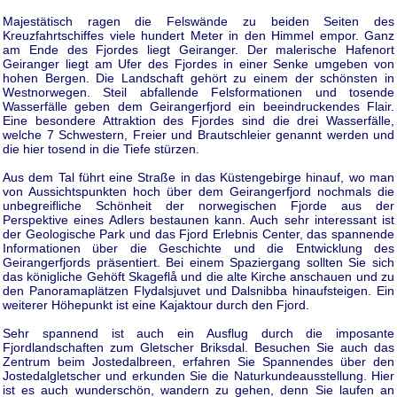
Majestätisch ragen die Felswände zu beiden Seiten des
Kreuzfahrtschiffes viele hundert Meter in den Himmel empor. Ganz
am Ende des Fjordes liegt Geiranger. Der malerische Hafenort
Geiranger liegt am Ufer des Fjordes in einer Senke umgeben von
hohen Bergen. Die Landschaft gehört zu einem der schönsten in
Westnorwegen. Steil abfallende Felsformationen und tosende
Wasserfälle geben dem Geirangerfjord ein beeindruckendes Flair.
Eine besondere Attraktion des Fjordes sind die drei Wasserfälle,
welche 7 Schwestern, Freier und Brautschleier genannt werden und
die hier tosend in die Tiefe stürzen.
Aus dem Tal führt eine Straße in das Küstengebirge hinauf, wo man
von Aussichtspunkten hoch über dem Geirangerfjord nochmals die
unbegreifliche Schönheit der norwegischen Fjorde aus der
Perspektive eines Adlers bestaunen kann. Auch sehr interessant ist
der Geologische Park und das Fjord Erlebnis Center, das spannende
Informationen über die Geschichte und die Entwicklung des
Geirangerfjords präsentiert. Bei einem Spaziergang sollten Sie sich
das königliche Gehöft Skageflå und die alte Kirche anschauen und zu
den Panoramaplätzen Flydalsjuvet und Dalsnibba hinaufsteigen. Ein
weiterer Höhepunkt ist eine Kajaktour durch den Fjord.
Sehr spannend ist auch ein Ausflug durch die imposante
Fjordlandschaften zum Gletscher Briksdal. Besuchen Sie auch das
Zentrum beim Jostedalbreen, erfahren Sie Spannendes über den
Jostedalgletscher und erkunden Sie die Naturkundeausstellung. Hier
ist es auch wunderschön, wandern zu gehen, denn Sie laufen an