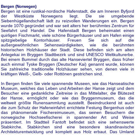
Bergen (Norwegen)
Bergen ist eine rustikal-nordische Hafenstadt, die am Inneren Byfjord
der Westküste Norwegens liegt. Die sie umgebende
Siebenhügellandschaft lädt zu reizvollen Wanderungen ein. Bergen
wurde 1070 gegründet und war seit alters her berühmtes Zentrum für
Seefahrt und Handel. Die Hafenstadt Bergen beheimatet einen
quirligen Fischmarkt, viele schöne Bürgerhäuser und am Hafen einige
spitzgiebelige Kontorhäuser. Freuen Sie sich auf die
außergewöhnlichen Sehenswürdigkeiten, wie die berühmten
historischen Holzhäuser der Stadt. Diese befinden sich am alten
Anlegekai im Bryggen Stadtbezirk und sind UNESCO Weltkulturerbe.
Bei einem Bummel durch das alte Hanseviertel Bryggen, dass früher
auch einmal Tyske Bryggen (Deutscher Kai) genannt wurde, können
Sie zahlreiche traditionelle Holzhäuser sehen, von denen viele in
kräftigen Weiß-, Gelb- oder Rottönen gestrichen sind.
In Bergen finden Sie viele spannende Museen, wie das Hanseatische
Museum, welches das Leben und Arbeiten der Hanse zeigt und dem
Besucher eine gedankliche Zeitreise in das Mittelalter, die Blütezeit
der Hanse, ermöglicht oder wie das Bryggenmuseum, das die
weltweit größte Runensammlung ausstellt. Beeindruckend ist auch
die zum Schutz der Hafeneinfahrt errichtete Festung Bergenhus oder
das phänomenale Fischereimuseum, das seinen Besuchern die
norwegische Hochseefischerei in spannender Art und Weise
präsentiert. Im Stadtteil Fantoft befindet sich eine sehenswerte
Stabkirche. Stabkirchen sind eine besondere skandinavische
Architekturentwicklung und komplett aus Holz erbaut. Das Umland