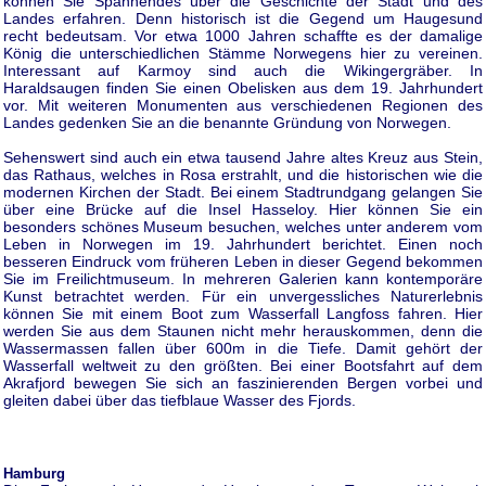
können Sie Spannendes über die Geschichte der Stadt und des
Landes erfahren. Denn historisch ist die Gegend um Haugesund
recht bedeutsam. Vor etwa 1000 Jahren schaffte es der damalige
König die unterschiedlichen Stämme Norwegens hier zu vereinen.
Interessant auf Karmoy sind auch die Wikingergräber. In
Haraldsaugen finden Sie einen Obelisken aus dem 19. Jahrhundert
vor. Mit weiteren Monumenten aus verschiedenen Regionen des
Landes gedenken Sie an die benannte Gründung von Norwegen.
Sehenswert sind auch ein etwa tausend Jahre altes Kreuz aus Stein,
das Rathaus, welches in Rosa erstrahlt, und die historischen wie die
modernen Kirchen der Stadt. Bei einem Stadtrundgang gelangen Sie
über eine Brücke auf die Insel Hasseloy. Hier können Sie ein
besonders schönes Museum besuchen, welches unter anderem vom
Leben in Norwegen im 19. Jahrhundert berichtet. Einen noch
besseren Eindruck vom früheren Leben in dieser Gegend bekommen
Sie im Freilichtmuseum. In mehreren Galerien kann kontemporäre
Kunst betrachtet werden. Für ein unvergessliches Naturerlebnis
können Sie mit einem Boot zum Wasserfall Langfoss fahren. Hier
werden Sie aus dem Staunen nicht mehr herauskommen, denn die
Wassermassen fallen über 600m in die Tiefe. Damit gehört der
Wasserfall weltweit zu den größten. Bei einer Bootsfahrt auf dem
Akrafjord bewegen Sie sich an faszinierenden Bergen vorbei und
gleiten dabei über das tiefblaue Wasser des Fjords.
Hamburg