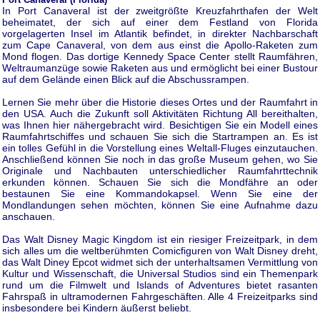
In Port Canaveral ist der zweitgrößte Kreuzfahrthafen der Welt
beheimatet, der sich auf einer dem Festland von Florida
vorgelagerten Insel im Atlantik befindet, in direkter Nachbarschaft
zum Cape Canaveral, von dem aus einst die Apollo-Raketen zum
Mond flogen. Das dortige Kennedy Space Center stellt Raumfähren,
Weltraumanzüge sowie Raketen aus und ermöglicht bei einer Bustour
auf dem Gelände einen Blick auf die Abschussrampen.
Lernen Sie mehr über die Historie dieses Ortes und der Raumfahrt in
den USA. Auch die Zukunft soll Aktivitäten Richtung All bereithalten,
was Ihnen hier nähergebracht wird. Besichtigen Sie ein Modell eines
Raumfahrtschiffes und schauen Sie sich die Startrampen an. Es ist
ein tolles Gefühl in die Vorstellung eines Weltall-Fluges einzutauchen.
Anschließend können Sie noch in das große Museum gehen, wo Sie
Originale und Nachbauten unterschiedlicher Raumfahrttechnik
erkunden können. Schauen Sie sich die Mondfähre an oder
bestaunen Sie eine Kommandokapsel. Wenn Sie eine der
Mondlandungen sehen möchten, können Sie eine Aufnahme dazu
anschauen.
Das Walt Disney Magic Kingdom ist ein riesiger Freizeitpark, in dem
sich alles um die weltberühmten Comicfiguren von Walt Disney dreht,
das Walt Diney Epcot widmet sich der unterhaltsamen Vermittlung von
Kultur und Wissenschaft, die Universal Studios sind ein Themenpark
rund um die Filmwelt und Islands of Adventures bietet rasanten
Fahrspaß in ultramodernen Fahrgeschäften. Alle 4 Freizeitparks sind
insbesondere bei Kindern äußerst beliebt.