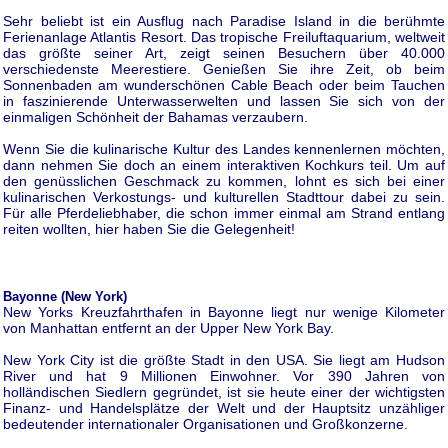
Sehr beliebt ist ein Ausflug nach Paradise Island in die berühmte
Ferienanlage Atlantis Resort. Das tropische Freiluftaquarium, weltweit
das größte seiner Art, zeigt seinen Besuchern über 40.000
verschiedenste Meerestiere. Genießen Sie ihre Zeit, ob beim
Sonnenbaden am wunderschönen Cable Beach oder beim Tauchen
in faszinierende Unterwasserwelten und lassen Sie sich von der
einmaligen Schönheit der Bahamas verzaubern.
Wenn Sie die kulinarische Kultur des Landes kennenlernen möchten,
dann nehmen Sie doch an einem interaktiven Kochkurs teil. Um auf
den genüsslichen Geschmack zu kommen, lohnt es sich bei einer
kulinarischen Verkostungs- und kulturellen Stadttour dabei zu sein.
Für alle Pferdeliebhaber, die schon immer einmal am Strand entlang
reiten wollten, hier haben Sie die Gelegenheit!
Bayonne (New York)
New Yorks Kreuzfahrthafen in Bayonne liegt nur wenige Kilometer
von Manhattan entfernt an der Upper New York Bay.
New York City ist die größte Stadt in den USA. Sie liegt am Hudson
River und hat 9 Millionen Einwohner. Vor 390 Jahren von
holländischen Siedlern gegründet, ist sie heute einer der wichtigsten
Finanz- und Handelsplätze der Welt und der Hauptsitz unzähliger
bedeutender internationaler Organisationen und Großkonzerne.