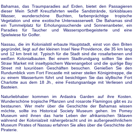
Bahamas, das Traumparadies auf Erden, bietet den Passagieren
dieser Mein Schiff Kreuzfahrten weiße Sandstrände, türkisblaues
Wasser, wunderschöne Buchten, farbenprächtige tropische
Vegetation und eine exotische Unterwasserwelt. Die Bahamas sind
ein Tummelplatz für Erholungssuchende und Sonnenanbeter, ein
Paradies für Taucher und Wassersportbegeisterte und eine
Spielwiese für Golfer.
Nassau, die im Kolonialstil erbaute Hauptstadt, einst von den Briten
gegründet, liegt auf der kleinen Insel New Providence, die 35 km lang
und 12 km breit ist. Typisch für die Stadt sind die rosafarbenen und
weißen Kolonialbauten. Bei einem Stadtrundgang sollten Sie den
Straw Market mit inseltypischem Warenangebot und die quirlige Bay
Street mit luxuriösen Geschäften besuchen. Genießen Sie den
Rundumblick vom Fort Fincastle mit seiner steilen Königintreppe, die
zu einem Wasserturm führt und besichtigen Sie das idyllische Fort
Charlotte aus dem 18 Jh., eine Festungsanlage mit Verliesen und
Basteien.
Naturliebhaber kommen im Ardastra Garden auf ihre Kosten.
Wunderschöne tropische Pflanzen und rosarote Flamingos gibt es zu
bestaunen. Wer mehr über die Geschichte der Bahamas wissen
möchte, sollte ins Historical Society Museum gehen. Im Pomey
Museum wird ihnen das harte Leben der afrikanischen Sklaven
während der Kolonialzeit nähergebracht und im außergewöhnlichem
Museum Pirates of Nassau erfahren Sie alles über die Geschichte der
Piraterie.