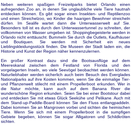
Neben weiteren spaßigen Freizeitparks bietet Orlando einen
aufregenden Zoo an, in denen Sie unglaubliche viele Tiere hautnah
entdecken können. Es gibt sogar einen Insekten- und Reptilienzoo
und einen Streichelzoo, wo Kinder die haarigen Bewohner streicheln
dürfen. Im Sealife wartet dann die Unterwasserwelt auf Sie.
Besonders toll ist es durch den Unterwassertunnel zu schreiten, der
vollkommen von Wasser umgeben ist. Shoppingbegeisterte werden in
Orlando nicht enttäuscht. Bummeln Sie durch die Outlets, Kaufhäuser
und Boutiquen. Sie werden mit Sicherheit ein neues
Lieblingskleidungsstück finden. Die Museen der Stadt laden ein, die
Historie und Kunst der Region näher kennenzulernen.
Ein großer Kontrast dazu sind die Bootsausflüge auf dem
Meereskanal zwischen dem Festland von Florida und den
vorgelagerten Inseln, wo viele Seevögel beobachtet werden können.
Naturliebhaber werden sicherlich auch beim Besuch des Everglades
Nationalparks auf ihre Kosten kommen, wenn Sie die einmalige Tier-
und Pflanzenwelt stilecht mit einem Propellerboot erkunden. Wer in
die Natur möchte, kann auch auf dem Banana River die
wunderschöne Region erkunden. Seien Sie bei einer Bootstour dabei
und entdecken Sie mit etwas Glück Seekühe und Pelikane. Auch mit
dem Stand-up-Paddle-Board können Sie den Fluss entlangpaddeln.
Dabei kommen Sie an Mangroven vorbei und sichten die heimischen
Tiere. Wenn Sie sich mit einem Propellerboot in die sumpfigen
Gebiete begeben, können Sie sogar Alligatoren und Schildkröten
sichten.