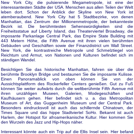
New York City, die pulsierende Megametropole, ist eine der
interessantesten Städte der USA. Menschen aus allen Teilen der Welt
leben dort. Schon der Anblick der Skyline von New York ist
atemberaubend. New York City hat 5 Stadtbezirke, von denen
Manhattan, das Zentrum der Millionenmetropole, der bekannteste
Bezirk ist. Die berühmtesten Sehenswürdigkeiten sind die
Freiheitsstatue auf Liberty Island, das Theaterviertel Broadway, die
imposante Parkanlage Central Park, das Empire State Building mit
443 Metern Höhe, die Fifth Avenue mit ihren vielen berühmten
Gebäuden und Geschäften sowie der Finanzdistrict um Wall Street.
New York, die kontrastreiche Metropole und Schmelztiegel von
Reichtum und Armut, von Nationen und Kulturen befindet sich im
ständigen Wandel.
Besichtigen Sie das historische Manhattan, fahren sie über die
berühmte Brooklyn Bridge und bestaunen Sie die imposante Kulisse.
Einen Panoramablick von oben können Sie von der
Aussichtsplattform des Rockerfeller Centers genießen. Gut zu Fuß
können Sie weiter aufwärts durch die weltberühmte Fifth Avenue mit
ihren unzähligen Museen, Galerien, Modegeschäften und
Kaufhäusern gehen. Hier befindet sich u. a. das Metropolitan
Museum of Art, das Guggenheim Museum und der Central Park.
Besonders eindrucksvoll ist auch das schillernde Chinatown, der
Times Square und das hippe Stadtviertel SoHo. Bekannt ist auch
Harlem, der Hotspot für afroamerikanische Kultur. Hier kommen Sie
den Wurzeln des Jazz und Hip-Hops näher.
Interessant könnte auch ein Trip auf die Ellis Insel sein. Hier befand