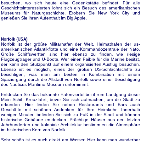
besuchen, wo sich heute eine Gedenkstätte befindet. Für alle
Geschichtsinteressierten lohnt sich ein Besuch des amerikanischen
Museums für Naturgeschichte. Erobern Sie New York City und
genießen Sie ihren Aufenthalt im Big Apple.
Norfolk (USA)
Norfolk ist der größte Militärhafen der Welt, Heimathafen der us-
amerikanischen Atlantikflotte und eine Kommandozentrale der Nato.
Große Schiffswerften sind hier ebenso zu finden, wie riesige
Flugzeugträger und U-Boote. Wer einen Faible für die Marine besitzt,
der kann den Stützpunkt auf einem organisierten Ausflug besuchen.
Ebenso ist es möglich, eines der großen US-Schlachtschiffe zu
besichtigen, was man am besten in Kombination mit einem
Spaziergang durch die Altstadt von Norfolk sowie einer Besichtigung
des Nauticus Maritime Museum unternimmt.
Entdecken Sie das bekannte Hafenviertel bei ihrem Landgang dieser
Mein Schiff Kreuzfahrt, bevor Sie sich aufmachen, um die Stadt zu
erkunden. Hier finden Sie neben Restaurants und Bars auch
Geschäfte mit schönen Andenken für Ihre Heimkehr. Innerhalb
weniger Minuten befinden Sie sich zu Fuß in der Stadt und können
historische Gebäude entdecken. Prächtige Häuser aus den letzten
Jahrhunderten und koloniale Architektur bestimmten die Atmosphäre
im historischen Kern von Norfolk.
Sehr schön ist es auch direkt am Wasser. Hier kann man wunderbar