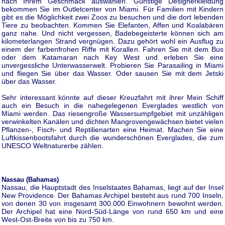
nach Ihrem Geschmack auswählen. Günstige Designerkleidung
bekommen Sie im Outletcenter von Miami. Für Familien mit Kindern
gibt es die Möglichkeit zwei Zoos zu besuchen und die dort lebenden
Tiere zu beobachten. Kommen Sie Elefanten, Affen und Koalabären
ganz nahe. Und nicht vergessen, Badebegeisterte können sich am
kilometerlangen Strand vergnügen. Dazu gehört wohl ein Ausflug zu
einem der farbenfrohen Riffe mit Korallen. Fahren Sie mit dem Bus
oder dem Katamaran nach Key West und erleben Sie eine
unvergessliche Unterwasserwelt. Probieren Sie Parasailing in Miami
und fliegen Sie über das Wasser. Oder sausen Sie mit dem Jetski
über das Wasser.
Sehr interessant könnte auf dieser Kreuzfahrt mit ihrer Mein Schiff
auch ein Besuch in die nahegelegenen Everglades westlich von
Miami werden. Das riesengroße Wassersumpfgebiet mit unzähligen
verwinkelten Kanälen und dichten Mangrovengewächsen bietet vielen
Pflanzen-, Fisch- und Reptilienarten eine Heimat. Machen Sie eine
Luftkissenbootsfahrt durch die wunderschönen Everglades, die zum
UNESCO Weltnaturerbe zählen.
Nassau (Bahamas)
Nassau, die Hauptstadt des Inselstaates Bahamas, liegt auf der Insel
New Providence. Der Bahamas Archipel besteht aus rund 700 Inseln,
von denen 30 von insgesamt 300.000 Einwohnern bewohnt werden.
Der Archipel hat eine Nord-Süd-Länge von rund 650 km und eine
West-Ost-Breite von bis zu 750 km.