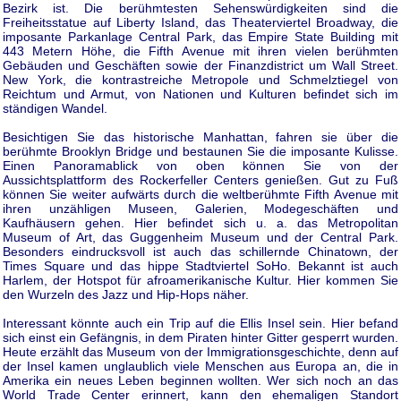
Bezirk ist. Die berühmtesten Sehenswürdigkeiten sind die
Freiheitsstatue auf Liberty Island, das Theaterviertel Broadway, die
imposante Parkanlage Central Park, das Empire State Building mit
443 Metern Höhe, die Fifth Avenue mit ihren vielen berühmten
Gebäuden und Geschäften sowie der Finanzdistrict um Wall Street.
New York, die kontrastreiche Metropole und Schmelztiegel von
Reichtum und Armut, von Nationen und Kulturen befindet sich im
ständigen Wandel.
Besichtigen Sie das historische Manhattan, fahren sie über die
berühmte Brooklyn Bridge und bestaunen Sie die imposante Kulisse.
Einen Panoramablick von oben können Sie von der
Aussichtsplattform des Rockerfeller Centers genießen. Gut zu Fuß
können Sie weiter aufwärts durch die weltberühmte Fifth Avenue mit
ihren unzähligen Museen, Galerien, Modegeschäften und
Kaufhäusern gehen. Hier befindet sich u. a. das Metropolitan
Museum of Art, das Guggenheim Museum und der Central Park.
Besonders eindrucksvoll ist auch das schillernde Chinatown, der
Times Square und das hippe Stadtviertel SoHo. Bekannt ist auch
Harlem, der Hotspot für afroamerikanische Kultur. Hier kommen Sie
den Wurzeln des Jazz und Hip-Hops näher.
Interessant könnte auch ein Trip auf die Ellis Insel sein. Hier befand
sich einst ein Gefängnis, in dem Piraten hinter Gitter gesperrt wurden.
Heute erzählt das Museum von der Immigrationsgeschichte, denn auf
der Insel kamen unglaublich viele Menschen aus Europa an, die in
Amerika ein neues Leben beginnen wollten. Wer sich noch an das
World Trade Center erinnert, kann den ehemaligen Standort