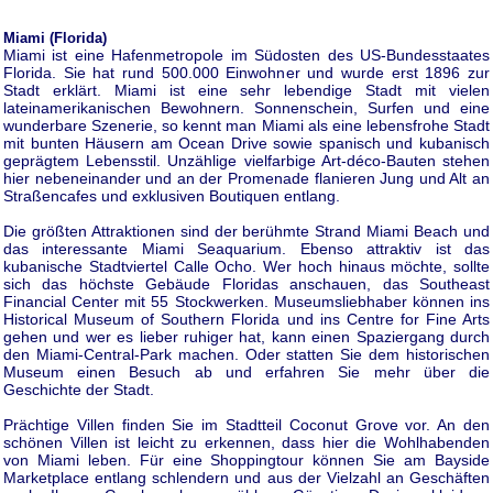
Miami (Florida)
Miami ist eine Hafenmetropole im Südosten des US-Bundesstaates
Florida. Sie hat rund 500.000 Einwohner und wurde erst 1896 zur
Stadt erklärt. Miami ist eine sehr lebendige Stadt mit vielen
lateinamerikanischen Bewohnern. Sonnenschein, Surfen und eine
wunderbare Szenerie, so kennt man Miami als eine lebensfrohe Stadt
mit bunten Häusern am Ocean Drive sowie spanisch und kubanisch
geprägtem Lebensstil. Unzählige vielfarbige Art-déco-Bauten stehen
hier nebeneinander und an der Promenade flanieren Jung und Alt an
Straßencafes und exklusiven Boutiquen entlang.
Die größten Attraktionen sind der berühmte Strand Miami Beach und
das interessante Miami Seaquarium. Ebenso attraktiv ist das
kubanische Stadtviertel Calle Ocho. Wer hoch hinaus möchte, sollte
sich das höchste Gebäude Floridas anschauen, das Southeast
Financial Center mit 55 Stockwerken. Museumsliebhaber können ins
Historical Museum of Southern Florida und ins Centre for Fine Arts
gehen und wer es lieber ruhiger hat, kann einen Spaziergang durch
den Miami-Central-Park machen. Oder statten Sie dem historischen
Museum einen Besuch ab und erfahren Sie mehr über die
Geschichte der Stadt.
Prächtige Villen finden Sie im Stadtteil Coconut Grove vor. An den
schönen Villen ist leicht zu erkennen, dass hier die Wohlhabenden
von Miami leben. Für eine Shoppingtour können Sie am Bayside
Marketplace entlang schlendern und aus der Vielzahl an Geschäften