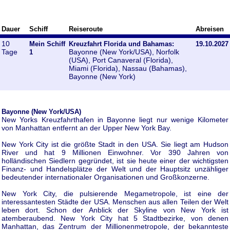
Dauer
Schiff
Reiseroute
Abreisen
10
Mein Schiff
Kreuzfahrt Florida und Bahamas:
19.10.2027
Tage
Bayonne (New York/USA), Norfolk
1
(USA), Port Canaveral (Florida),
Miami (Florida), Nassau (Bahamas),
Bayonne (New York)
Bayonne (New York/USA)
New Yorks Kreuzfahrthafen in Bayonne liegt nur wenige Kilometer
von Manhattan entfernt an der Upper New York Bay.
New York City ist die größte Stadt in den USA. Sie liegt am Hudson
River und hat 9 Millionen Einwohner. Vor 390 Jahren von
holländischen Siedlern gegründet, ist sie heute einer der wichtigsten
Finanz- und Handelsplätze der Welt und der Hauptsitz unzähliger
bedeutender internationaler Organisationen und Großkonzerne.
New York City, die pulsierende Megametropole, ist eine der
interessantesten Städte der USA. Menschen aus allen Teilen der Welt
leben dort. Schon der Anblick der Skyline von New York ist
atemberaubend. New York City hat 5 Stadtbezirke, von denen
Manhattan, das Zentrum der Millionenmetropole, der bekannteste