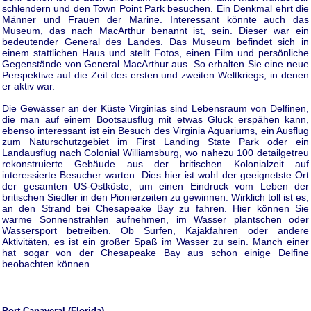
schlendern und den Town Point Park besuchen. Ein Denkmal ehrt die
Männer und Frauen der Marine. Interessant könnte auch das
Museum, das nach MacArthur benannt ist, sein. Dieser war ein
bedeutender General des Landes. Das Museum befindet sich in
einem stattlichen Haus und stellt Fotos, einen Film und persönliche
Gegenstände von General MacArthur aus. So erhalten Sie eine neue
Perspektive auf die Zeit des ersten und zweiten Weltkriegs, in denen
er aktiv war.
Die Gewässer an der Küste Virginias sind Lebensraum von Delfinen,
die man auf einem Bootsausflug mit etwas Glück erspähen kann,
ebenso interessant ist ein Besuch des Virginia Aquariums, ein Ausflug
zum Naturschutzgebiet im First Landing State Park oder ein
Landausflug nach Colonial Williamsburg, wo nahezu 100 detailgetreu
rekonstruierte Gebäude aus der britischen Kolonialzeit auf
interessierte Besucher warten. Dies hier ist wohl der geeignetste Ort
der gesamten US-Ostküste, um einen Eindruck vom Leben der
britischen Siedler in den Pionierzeiten zu gewinnen. Wirklich toll ist es,
an den Strand bei Chesapeake Bay zu fahren. Hier können Sie
warme Sonnenstrahlen aufnehmen, im Wasser plantschen oder
Wassersport betreiben. Ob Surfen, Kajakfahren oder andere
Aktivitäten, es ist ein großer Spaß im Wasser zu sein. Manch einer
hat sogar von der Chesapeake Bay aus schon einige Delfine
beobachten können.
Port Canaveral (Florida)