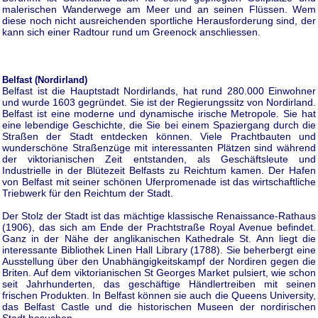
malerischen Wanderwege am Meer und an seinen Flüssen. Wem
diese noch nicht ausreichenden sportliche Herausforderung sind, der
kann sich einer Radtour rund um Greenock anschliessen.
Belfast (Nordirland)
Belfast ist die Hauptstadt Nordirlands, hat rund 280.000 Einwohner
und wurde 1603 gegründet. Sie ist der Regierungssitz von Nordirland.
Belfast ist eine moderne und dynamische irische Metropole. Sie hat
eine lebendige Geschichte, die Sie bei einem Spaziergang durch die
Straßen der Stadt entdecken können. Viele Prachtbauten und
wunderschöne Straßenzüge mit interessanten Plätzen sind während
der viktorianischen Zeit entstanden, als Geschäftsleute und
Industrielle in der Blütezeit Belfasts zu Reichtum kamen. Der Hafen
von Belfast mit seiner schönen Uferpromenade ist das wirtschaftliche
Triebwerk für den Reichtum der Stadt.
Der Stolz der Stadt ist das mächtige klassische Renaissance-Rathaus
(1906), das sich am Ende der Prachtstraße Royal Avenue befindet.
Ganz in der Nähe der anglikanischen Kathedrale St. Ann liegt die
interessante Bibliothek Linen Hall Library (1788). Sie beherbergt eine
Ausstellung über den Unabhängigkeitskampf der Nordiren gegen die
Briten. Auf dem viktorianischen St Georges Market pulsiert, wie schon
seit Jahrhunderten, das geschäftige Händlertreiben mit seinen
frischen Produkten. In Belfast können sie auch die Queens University,
das Belfast Castle und die historischen Museen der nordirischen
Stadt besuchen.