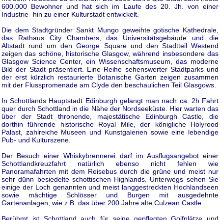
600.000 Bewohner und hat sich im Laufe des 20. Jh. von einer
Industrie- hin zu einer Kulturstadt entwickelt.
Die dem Stadtgründer Sankt Mungo geweihte gotische Kathedrale,
das Rathaus City Chambers, das Universitätsgebäude und die
Altstadt rund um den George Square und den Stadtteil Westend
zeigen das schöne, historische Glasgow, während insbesondere das
Glasgow Science Center, ein Wissenschaftsmuseum, das moderne
Bild der Stadt präsentiert. Eine Reihe sehenswerter Stadtparks und
der erst kürzlich restaurierte Botanische Garten zeigen zusammen
mit der Flusspromenade am Clyde den beschaulichen Teil Glasgows.
In Schottlands Hauptstadt Edinburgh gelangt man nach ca. 2h Fahrt
quer durch Schottland in die Nähe der Nordseeküste. Hier warten das
über der Stadt thronende, majestätische Edinburgh Castle, die
dorthin führende historische Royal Mile, der königliche Holyrood
Palast, zahlreiche Museen und Kunstgalerien sowie eine lebendige
Pub- und Kulturszene.
Der Besuch einer Whiskybrennerei darf im Ausflugsangebot einer
Schottlandkreuzfahrt natürlich ebenso nicht fehlen wie
Panoramafahrten mit dem Reisebus durch die grüne und meist nur
sehr dünn besiedelte schottischen Highlands. Unterwegs sehen Sie
einige der Loch genannten und meist langgestreckten Hochlandseen
sowie mächtige Schlösser und Burgen mit ausgedehnte
Gartenanlagen, wie z.B. das über 200 Jahre alte Culzean Castle.
Berühmt ist Schottland auch für seine gepflegten Golfplätze und