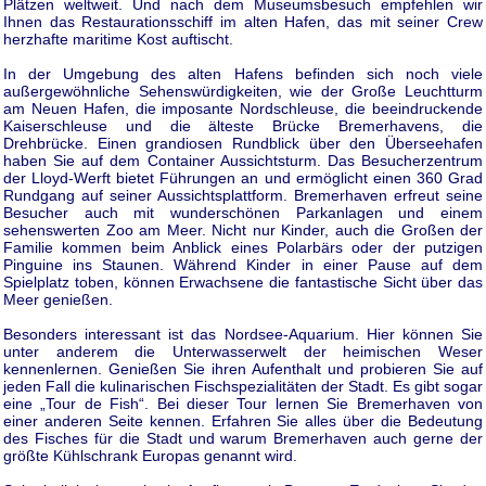
Plätzen weltweit. Und nach dem Museumsbesuch empfehlen wir
Ihnen das Restaurationsschiff im alten Hafen, das mit seiner Crew
herzhafte maritime Kost auftischt.
In der Umgebung des alten Hafens befinden sich noch viele
außergewöhnliche Sehenswürdigkeiten, wie der Große Leuchtturm
am Neuen Hafen, die imposante Nordschleuse, die beeindruckende
Kaiserschleuse und die älteste Brücke Bremerhavens, die
Drehbrücke. Einen grandiosen Rundblick über den Überseehafen
haben Sie auf dem Container Aussichtsturm. Das Besucherzentrum
der Lloyd-Werft bietet Führungen an und ermöglicht einen 360 Grad
Rundgang auf seiner Aussichtsplattform. Bremerhaven erfreut seine
Besucher auch mit wunderschönen Parkanlagen und einem
sehenswerten Zoo am Meer. Nicht nur Kinder, auch die Großen der
Familie kommen beim Anblick eines Polarbärs oder der putzigen
Pinguine ins Staunen. Während Kinder in einer Pause auf dem
Spielplatz toben, können Erwachsene die fantastische Sicht über das
Meer genießen.
Besonders interessant ist das Nordsee-Aquarium. Hier können Sie
unter anderem die Unterwasserwelt der heimischen Weser
kennenlernen. Genießen Sie ihren Aufenthalt und probieren Sie auf
jeden Fall die kulinarischen Fischspezialitäten der Stadt. Es gibt sogar
eine „Tour de Fish“. Bei dieser Tour lernen Sie Bremerhaven von
einer anderen Seite kennen. Erfahren Sie alles über die Bedeutung
des Fisches für die Stadt und warum Bremerhaven auch gerne der
größte Kühlschrank Europas genannt wird.