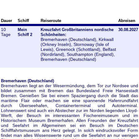
Dauer
Schiff
Reiseroute
Abreisen
10
Mein
Kreuzfahrt Großbritanniens nordische
30.08.2027
Tage
Schiff 2
Schönheiten:
Bremerhaven (Deutschland), Kirkwall
(Orkney Inseln), Stornoway (Isle of
Lewis), Greenock (Schottland), Belfast
(Nordirland), Southampton (England),
Bremerhaven (Deutschland)
Bremerhaven (Deutschland)
Bremerhaven liegt an der Wesermündung, dem Tor zur Nordsee und
bildet zusammen mit Bremen das Bundesland Freie Hansestadt
Bremen. Genießen Sie bei einem Spaziergang durch die Stadt das
maritime Flair oder machen sie eine spannende Hafenrundfahrt
durch Überseehafen, Containerterminal und Autoterminal.
Lohnenswert sind auch ein Abstecher zur im Norden liegenden Lloyd-
Werft, der Besuch im interessanten Fischereimuseum und im
Historischem Museum Bremerhafen. Allen Freunden der Kreuzfahrt
und Seefahrt im Allgemeinen sei ein Besuch im Deutschen
Schifffahrtsmuseum ans Herz gelegt. In solch eindrucksvoller Form
findet man alles Wissenswerte rund um die Seefahrt an nur wenigen