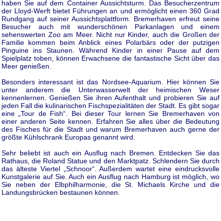
haben Sie auf dem Container Aussichtsturm. Das Besucherzentrum
der Lloyd-Werft bietet Führungen an und ermöglicht einen 360 Grad
Rundgang auf seiner Aussichtsplattform. Bremerhaven erfreut seine
Besucher auch mit wunderschönen Parkanlagen und einem
sehenswerten Zoo am Meer. Nicht nur Kinder, auch die Großen der
Familie kommen beim Anblick eines Polarbärs oder der putzigen
Pinguine ins Staunen. Während Kinder in einer Pause auf dem
Spielplatz toben, können Erwachsene die fantastische Sicht über das
Meer genießen.
Besonders interessant ist das Nordsee-Aquarium. Hier können Sie
unter anderem die Unterwasserwelt der heimischen Weser
kennenlernen. Genießen Sie ihren Aufenthalt und probieren Sie auf
jeden Fall die kulinarischen Fischspezialitäten der Stadt. Es gibt sogar
eine „Tour de Fish“. Bei dieser Tour lernen Sie Bremerhaven von
einer anderen Seite kennen. Erfahren Sie alles über die Bedeutung
des Fisches für die Stadt und warum Bremerhaven auch gerne der
größte Kühlschrank Europas genannt wird.
Sehr beliebt ist auch ein Ausflug nach Bremen. Entdecken Sie das
Rathaus, die Roland Statue und den Marktpatz. Schlendern Sie durch
das älteste Viertel „Schnoor“. Außerdem wartet eine eindrucksvolle
Kunstgalerie auf Sie. Auch ein Ausflug nach Hamburg ist möglich, wo
Sie neben der Elbphilharmonie, die St. Michaels Kirche und die
Landungsbrücken bestaunen können.