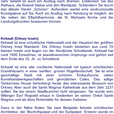
Sehr beliebt ist auch ein Ausflug nach Bremen. Entdecken Sie das
Rathaus, die Roland Statue und den Marktpatz. Schlendern Sie durch
das älteste Viertel „Schnoor“. Außerdem wartet eine eindrucksvolle
Kunstgalerie auf Sie. Auch ein Ausflug nach Hamburg ist möglich, wo
Sie neben der Elbphilharmonie, die St. Michaels Kirche und die
Landungsbrücken bestaunen können.
Kirkwall (Orkney Inseln)
Kirkwall ist eine schottische Hafenstadt und der Hauptort der größten
Orkney Insel Mainland. Die Orkney Inseln bestehen aus rund 70
kleinen Inseln und liegen vor der Nordküste Schottlands. Kirkwall hat
rund 7600 Einwohner, ist skandinavischen Ursprungs und gehört seit
dem Ende des 15. Jh. zu Schottland.
Kirkwall ist eine alte nordische Hafenstadt mit typisch schottischen
Granithäusern in einer sanften, grünen Hügellandschaft. Sie ist eine
geschäftige Stadt mit einer schönen Einkaufszone, vielen
Kunsthandwerkgeschäften und gemütlichen Cafes. Das adlige
Tankerness House beherbergt heute das interessante Museum von
Orkney. Aber auch die Sankt Magnus Kathedrale aus dem Jahr 1137
sollten Sie bei einem Stadtbummel nicht vergessen. Sie wurde vom
Wikinger Earl Rogvald erbaut in Gedenken an seinen Onkel Sankt
Magnus und als letze Ruhestätte für dessen Gebeine.
Ganz in der Nähe finden Sie zwei Beispiele feinster schottischer
Architektur, der Bischofspalast und der Earlpalast. Ersterer wurde im