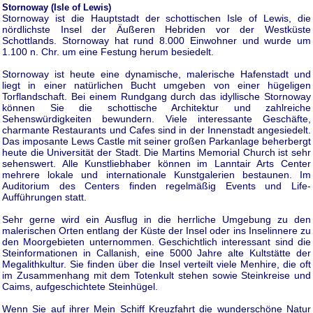
Stornoway (Isle of Lewis)
Stornoway ist die Hauptstadt der schottischen Isle of Lewis, die
nördlichste Insel der Äußeren Hebriden vor der Westküste
Schottlands. Stornoway hat rund 8.000 Einwohner und wurde um
1.100 n. Chr. um eine Festung herum besiedelt.
Stornoway ist heute eine dynamische, malerische Hafenstadt und
liegt in einer natürlichen Bucht umgeben von einer hügeligen
Torflandschaft. Bei einem Rundgang durch das idyllische Stornoway
können Sie die schottische Architektur und zahlreiche
Sehenswürdigkeiten bewundern. Viele interessante Geschäfte,
charmante Restaurants und Cafes sind in der Innenstadt angesiedelt.
Das imposante Lews Castle mit seiner großen Parkanlage beherbergt
heute die Universität der Stadt. Die Martins Memorial Church ist sehr
sehenswert. Alle Kunstliebhaber können im Lanntair Arts Center
mehrere lokale und internationale Kunstgalerien bestaunen. Im
Auditorium des Centers finden regelmäßig Events und Life-
Aufführungen statt.
Sehr gerne wird ein Ausflug in die herrliche Umgebung zu den
malerischen Orten entlang der Küste der Insel oder ins Inselinnere zu
den Moorgebieten unternommen. Geschichtlich interessant sind die
Steinformationen in Callanish, eine 5000 Jahre alte Kultstätte der
Megalithkultur. Sie finden über die Insel verteilt viele Menhire, die oft
im Zusammenhang mit dem Totenkult stehen sowie Steinkreise und
Caims, aufgeschichtete Steinhügel.
Wenn Sie auf ihrer Mein Schiff Kreuzfahrt die wunderschöne Natur