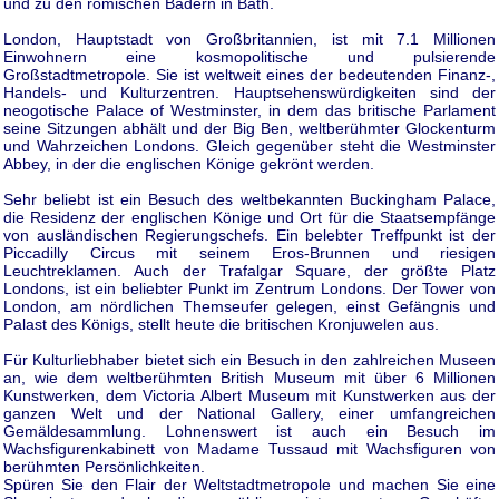
und zu den römischen Bädern in Bath.
London, Hauptstadt von Großbritannien, ist mit 7.1 Millionen
Einwohnern eine kosmopolitische und pulsierende
Großstadtmetropole. Sie ist weltweit eines der bedeutenden Finanz-,
Handels- und Kulturzentren. Hauptsehenswürdigkeiten sind der
neogotische Palace of Westminster, in dem das britische Parlament
seine Sitzungen abhält und der Big Ben, weltberühmter Glockenturm
und Wahrzeichen Londons. Gleich gegenüber steht die Westminster
Abbey, in der die englischen Könige gekrönt werden.
Sehr beliebt ist ein Besuch des weltbekannten Buckingham Palace,
die Residenz der englischen Könige und Ort für die Staatsempfänge
von ausländischen Regierungschefs. Ein belebter Treffpunkt ist der
Piccadilly Circus mit seinem Eros-Brunnen und riesigen
Leuchtreklamen. Auch der Trafalgar Square, der größte Platz
Londons, ist ein beliebter Punkt im Zentrum Londons. Der Tower von
London, am nördlichen Themseufer gelegen, einst Gefängnis und
Palast des Königs, stellt heute die britischen Kronjuwelen aus.
Für Kulturliebhaber bietet sich ein Besuch in den zahlreichen Museen
an, wie dem weltberühmten British Museum mit über 6 Millionen
Kunstwerken, dem Victoria Albert Museum mit Kunstwerken aus der
ganzen Welt und der National Gallery, einer umfangreichen
Gemäldesammlung. Lohnenswert ist auch ein Besuch im
Wachsfigurenkabinett von Madame Tussaud mit Wachsfiguren von
berühmten Persönlichkeiten.
Spüren Sie den Flair der Weltstadtmetropole und machen Sie eine