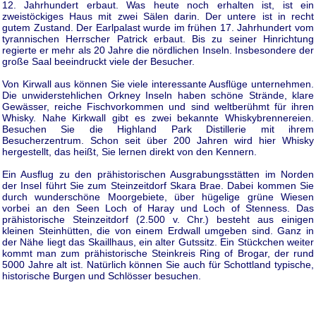
12. Jahrhundert erbaut. Was heute noch erhalten ist, ist ein
zweistöckiges Haus mit zwei Sälen darin. Der untere ist in recht
gutem Zustand. Der Earlpalast wurde im frühen 17. Jahrhundert vom
tyrannischen Herrscher Patrick erbaut. Bis zu seiner Hinrichtung
regierte er mehr als 20 Jahre die nördlichen Inseln. Insbesondere der
große Saal beeindruckt viele der Besucher.
Von Kirwall aus können Sie viele interessante Ausflüge unternehmen.
Die unwiderstehlichen Orkney Inseln haben schöne Strände, klare
Gewässer, reiche Fischvorkommen und sind weltberühmt für ihren
Whisky. Nahe Kirkwall gibt es zwei bekannte Whiskybrennereien.
Besuchen Sie die Highland Park Distillerie mit ihrem
Besucherzentrum. Schon seit über 200 Jahren wird hier Whisky
hergestellt, das heißt, Sie lernen direkt von den Kennern.
Ein Ausflug zu den prähistorischen Ausgrabungsstätten im Norden
der Insel führt Sie zum Steinzeitdorf Skara Brae. Dabei kommen Sie
durch wunderschöne Moorgebiete, über hügelige grüne Wiesen
vorbei an den Seen Loch of Haray und Loch of Stenness. Das
prähistorische Steinzeitdorf (2.500 v. Chr.) besteht aus einigen
kleinen Steinhütten, die von einem Erdwall umgeben sind. Ganz in
der Nähe liegt das Skaillhaus, ein alter Gutssitz. Ein Stückchen weiter
kommt man zum prähistorische Steinkreis Ring of Brogar, der rund
5000 Jahre alt ist. Natürlich können Sie auch für Schottland typische,
historische Burgen und Schlösser besuchen.