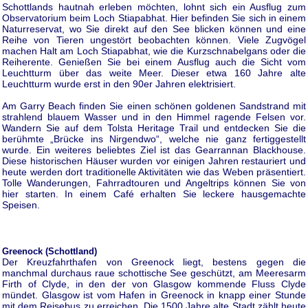
Schottlands hautnah erleben möchten, lohnt sich ein Ausflug zum
Observatorium beim Loch Stiapabhat. Hier befinden Sie sich in einem
Naturreservat, wo Sie direkt auf den See blicken können und eine
Reihe von Tieren ungestört beobachten können. Viele Zugvögel
machen Halt am Loch Stiapabhat, wie die Kurzschnabelgans oder die
Reiherente. Genießen Sie bei einem Ausflug auch die Sicht vom
Leuchtturm über das weite Meer. Dieser etwa 160 Jahre alte
Leuchtturm wurde erst in den 90er Jahren elektrisiert.
Am Garry Beach finden Sie einen schönen goldenen Sandstrand mit
strahlend blauem Wasser und in den Himmel ragende Felsen vor.
Wandern Sie auf dem Tolsta Heritage Trail und entdecken Sie die
berühmte „Brücke ins Nirgendwo“, welche nie ganz fertiggestellt
wurde. Ein weiteres beliebtes Ziel ist das Gearrannan Blackhouse.
Diese historischen Häuser wurden vor einigen Jahren restauriert und
heute werden dort traditionelle Aktivitäten wie das Weben präsentiert.
Tolle Wanderungen, Fahrradtouren und Angeltrips können Sie von
hier starten. In einem Café erhalten Sie leckere hausgemachte
Speisen.
Greenock (Schottland)
Der Kreuzfahrthafen von Greenock liegt, bestens gegen die
manchmal durchaus raue schottische See geschützt, am Meeresarm
Firth of Clyde, in den der von Glasgow kommende Fluss Clyde
mündet. Glasgow ist vom Hafen in Greenock in knapp einer Stunde
mit dem Reisebus zu erreichen. Die 1500 Jahre alte Stadt zählt heute