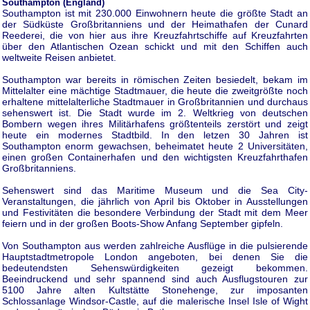
Southampton (England)
Southampton ist mit 230.000 Einwohnern heute die größte Stadt an
der Südküste Großbritanniens und der Heimathafen der Cunard
Reederei, die von hier aus ihre Kreuzfahrtschiffe auf Kreuzfahrten
über den Atlantischen Ozean schickt und mit den Schiffen auch
weltweite Reisen anbietet.
Southampton war bereits in römischen Zeiten besiedelt, bekam im
Mittelalter eine mächtige Stadtmauer, die heute die zweitgrößte noch
erhaltene mittelalterliche Stadtmauer in Großbritannien und durchaus
sehenswert ist. Die Stadt wurde im 2. Weltkrieg von deutschen
Bombern wegen ihres Militärhafens größtenteils zerstört und zeigt
heute ein modernes Stadtbild. In den letzen 30 Jahren ist
Southampton enorm gewachsen, beheimatet heute 2 Universitäten,
einen großen Containerhafen und den wichtigsten Kreuzfahrthafen
Großbritanniens.
Sehenswert sind das Maritime Museum und die Sea City-
Veranstaltungen, die jährlich von April bis Oktober in Ausstellungen
und Festivitäten die besondere Verbindung der Stadt mit dem Meer
feiern und in der großen Boots-Show Anfang September gipfeln.
Von Southampton aus werden zahlreiche Ausflüge in die pulsierende
Hauptstadtmetropole London angeboten, bei denen Sie die
bedeutendsten Sehenswürdigkeiten gezeigt bekommen.
Beeindruckend und sehr spannend sind auch Ausflugstouren zur
5100 Jahre alten Kultstätte Stonehenge, zur imposanten
Schlossanlage Windsor-Castle, auf die malerische Insel Isle of Wight