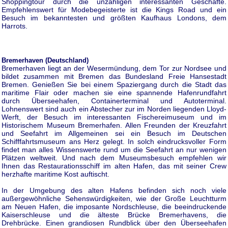
Shoppingtour durch die unzähligen interessanten Geschäfte.
Empfehlenswert für Modebegeisterte ist die Kings Road und ein
Besuch im bekanntesten und größten Kaufhaus Londons, dem
Harrots.
Bremerhaven (Deutschland)
Bremerhaven liegt an der Wesermündung, dem Tor zur Nordsee und
bildet zusammen mit Bremen das Bundesland Freie Hansestadt
Bremen. Genießen Sie bei einem Spaziergang durch die Stadt das
maritime Flair oder machen sie eine spannende Hafenrundfahrt
durch Überseehafen, Containerterminal und Autoterminal.
Lohnenswert sind auch ein Abstecher zur im Norden liegenden Lloyd-
Werft, der Besuch im interessanten Fischereimuseum und im
Historischem Museum Bremerhafen. Allen Freunden der Kreuzfahrt
und Seefahrt im Allgemeinen sei ein Besuch im Deutschen
Schifffahrtsmuseum ans Herz gelegt. In solch eindrucksvoller Form
findet man alles Wissenswerte rund um die Seefahrt an nur wenigen
Plätzen weltweit. Und nach dem Museumsbesuch empfehlen wir
Ihnen das Restaurationsschiff im alten Hafen, das mit seiner Crew
herzhafte maritime Kost auftischt.
In der Umgebung des alten Hafens befinden sich noch viele
außergewöhnliche Sehenswürdigkeiten, wie der Große Leuchtturm
am Neuen Hafen, die imposante Nordschleuse, die beeindruckende
Kaiserschleuse und die älteste Brücke Bremerhavens, die
Drehbrücke. Einen grandiosen Rundblick über den Überseehafen