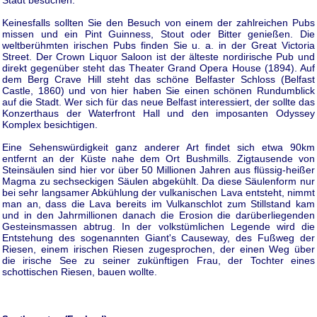
Keinesfalls sollten Sie den Besuch von einem der zahlreichen Pubs
missen und ein Pint Guinness, Stout oder Bitter genießen. Die
weltberühmten irischen Pubs finden Sie u. a. in der Great Victoria
Street. Der Crown Liquor Saloon ist der älteste nordirische Pub und
direkt gegenüber steht das Theater Grand Opera House (1894). Auf
dem Berg Crave Hill steht das schöne Belfaster Schloss (Belfast
Castle, 1860) und von hier haben Sie einen schönen Rundumblick
auf die Stadt. Wer sich für das neue Belfast interessiert, der sollte das
Konzerthaus der Waterfront Hall und den imposanten Odyssey
Komplex besichtigen.
Eine Sehenswürdigkeit ganz anderer Art findet sich etwa 90km
entfernt an der Küste nahe dem Ort Bushmills. Zigtausende von
Steinsäulen sind hier vor über 50 Millionen Jahren aus flüssig-heißer
Magma zu sechseckigen Säulen abgekühlt. Da diese Säulenform nur
bei sehr langsamer Abkühlung der vulkanischen Lava entsteht, nimmt
man an, dass die Lava bereits im Vulkanschlot zum Stillstand kam
und in den Jahrmillionen danach die Erosion die darüberliegenden
Gesteinsmassen abtrug. In der volkstümlichen Legende wird die
Entstehung des sogenannten Giant's Causeway, des Fußweg der
Riesen, einem irischen Riesen zugesprochen, der einen Weg über
die irische See zu seiner zukünftigen Frau, der Tochter eines
schottischen Riesen, bauen wollte.