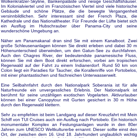
Wolkenkratzer-Skyline, Bankenpaläste und riesige Geschäftshäuser.
Im Kolonialviertel und im Französischen Viertel sind viele historische
Gebäude und schöne Plätze, die die bewegte Vergangenheit
versinnbildlichen. Sehr interessant sind der French Plaza, die
Kathedrale und das Nationaltheater. Für Freunde der Lüfte bietet sich
ein Ausflug im Hubschrauber über Panama-City und seine
wunderschöne Umgebung an.
Näher am Panamakanal dran sind Sie mit einem Kanalboot. Zwei
große Schleusenanlagen können Sie direkt erleben und dabei 30 m
Höhenunterschied überwinden, um den Gatun-See zu durchfahren.
Auch den Chagres River, der bedeutendste panamesische Fluss,
können Sie mit dem Boot direkt erforschen, vorbei am tropischen
Regenwald auf der Fahrt zu einem Indianerdorf. Rund 50 km von
Colon liegt ein Paradies für Taucher, die Korallenriffe von Portobelos,
mit einer phantastischen und fischreichen Unterwasserwelt.
Eine Seilbahnfahrt durch den Nationalpark Soberania ist für alle
Naturfreunde ein unvergessliches Erlebnis. Der Nationalpark ist
berühmt für seine unzähligen exotischen Vogelarten. Aktivurlauber
können bei einer Canopytour mit Gurten gesichert in 30 m Höhe
durch den Regenwald klettern.
Sehr zu empfehlen ist beim Landgang auf dieser Kreuzfahrt mit Mein
Schiff von TUI Cruises auch ein Ausflug nach Portobelo. Ein historisch
monumentaler Komplex an Festungsanlagen wurde in den 80er
Jahren zum UNESCO Weltkulturerbe ernannt. Dieser sollte einst den
Ort, der zwischen dem 16. Und 18. Jahrhundert unglaublich wichtig