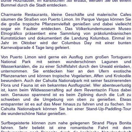
bunte Holzhäuser, im karibischen Stil erbaut, werden Sie bei einem
Bummel durch die Stadt entdecken.
Charmante Restaurants, kleine Geschäfte und malerische Cafes
säumen die Straßen von Puerto Limon. Im Parque Vargas können Sie
die große tropische Pflanzenvielfalt genießen und dabei vielleicht
sogar ein Faultier entdecken. Das Völkerkundemuseum Museo
Etnográfico präsentiert eine Sammlung von präkolumbianischen
Kunststücken und dokumentiert die Landung Kolumbus. Einmal im
Jahr im Oktober wird der Columbus Day mit einer bunten
Karnevalparade 4 Tage lang gefeiert.
Von Puerto Limon wird gerne ein Ausflug zum großen Tortuguero
National Park mit seinen wunderschönen Lagunen und
Wasserkanälen, die zu einer Schiffsfahrt durch den Urwald einladen,
unternommen. Sie entdecken hier an den Ufern exotische
Pflanzenarten und können tropische Vogelarten, Affen und Krokodile
bewundern. Auch der Cahuita Nationalpark mit seiner faszinierenden
Flora und Fauna ist ein bekanntes Ausflugsziel. Wer abenteuerlustig
ist, kann beim Wildwasserrafting auf dem Reventazón Fluss dabei
sein. Genauso spannend ist es beim Ziplining durch die Luft zu
schweben und die Umgebung von oben zu genießen. Etwas
entspannter ist es auf das Meer hinaus zu fahren und zu fischen. Im
Cahuita Nationalpark können Sie bei einer Stand-Up-Paddling-Tour
die wunderschöne Natur genießen.
Surfbegeisterte können zum nahe gelegenen Strand Playa Bonita
fahren. Sehr beliebt ist eine romantische Fahrt mit dem