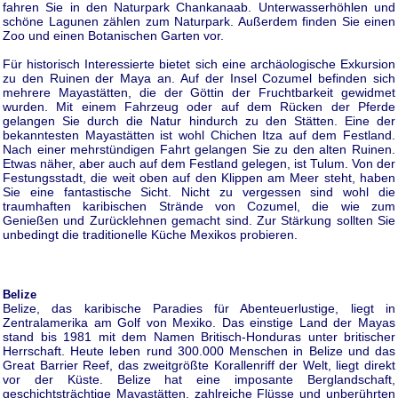
fahren Sie in den Naturpark Chankanaab. Unterwasserhöhlen und
schöne Lagunen zählen zum Naturpark. Außerdem finden Sie einen
Zoo und einen Botanischen Garten vor.
Für historisch Interessierte bietet sich eine archäologische Exkursion
zu den Ruinen der Maya an. Auf der Insel Cozumel befinden sich
mehrere Mayastätten, die der Göttin der Fruchtbarkeit gewidmet
wurden. Mit einem Fahrzeug oder auf dem Rücken der Pferde
gelangen Sie durch die Natur hindurch zu den Stätten. Eine der
bekanntesten Mayastätten ist wohl Chichen Itza auf dem Festland.
Nach einer mehrstündigen Fahrt gelangen Sie zu den alten Ruinen.
Etwas näher, aber auch auf dem Festland gelegen, ist Tulum. Von der
Festungsstadt, die weit oben auf den Klippen am Meer steht, haben
Sie eine fantastische Sicht. Nicht zu vergessen sind wohl die
traumhaften karibischen Strände von Cozumel, die wie zum
Genießen und Zurücklehnen gemacht sind. Zur Stärkung sollten Sie
unbedingt die traditionelle Küche Mexikos probieren.
Belize
Belize, das karibische Paradies für Abenteuerlustige, liegt in
Zentralamerika am Golf von Mexiko. Das einstige Land der Mayas
stand bis 1981 mit dem Namen Britisch-Honduras unter britischer
Herrschaft. Heute leben rund 300.000 Menschen in Belize und das
Great Barrier Reef, das zweitgrößte Korallenriff der Welt, liegt direkt
vor der Küste. Belize hat eine imposante Berglandschaft,
geschichtsträchtige Mayastätten, zahlreiche Flüsse und unberührten