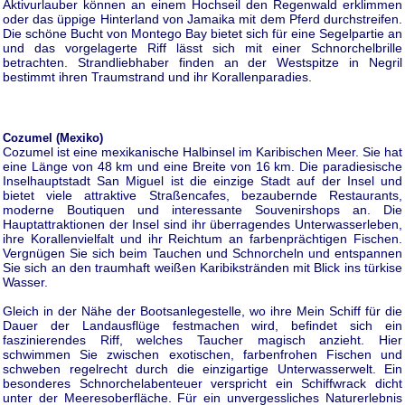
Aktivurlauber können an einem Hochseil den Regenwald erklimmen
oder das üppige Hinterland von Jamaika mit dem Pferd durchstreifen.
Die schöne Bucht von Montego Bay bietet sich für eine Segelpartie an
und das vorgelagerte Riff lässt sich mit einer Schnorchelbrille
betrachten. Strandliebhaber finden an der Westspitze in Negril
bestimmt ihren Traumstrand und ihr Korallenparadies.
Cozumel (Mexiko)
Cozumel ist eine mexikanische Halbinsel im Karibischen Meer. Sie hat
eine Länge von 48 km und eine Breite von 16 km. Die paradiesische
Inselhauptstadt San Miguel ist die einzige Stadt auf der Insel und
bietet viele attraktive Straßencafes, bezaubernde Restaurants,
moderne Boutiquen und interessante Souvenirshops an. Die
Hauptattraktionen der Insel sind ihr überragendes Unterwasserleben,
ihre Korallenvielfalt und ihr Reichtum an farbenprächtigen Fischen.
Vergnügen Sie sich beim Tauchen und Schnorcheln und entspannen
Sie sich an den traumhaft weißen Karibikstränden mit Blick ins türkise
Wasser.
Gleich in der Nähe der Bootsanlegestelle, wo ihre Mein Schiff für die
Dauer der Landausflüge festmachen wird, befindet sich ein
faszinierendes Riff, welches Taucher magisch anzieht. Hier
schwimmen Sie zwischen exotischen, farbenfrohen Fischen und
schweben regelrecht durch die einzigartige Unterwasserwelt. Ein
besonderes Schnorchelabenteuer verspricht ein Schiffwrack dicht
unter der Meeresoberfläche. Für ein unvergessliches Naturerlebnis