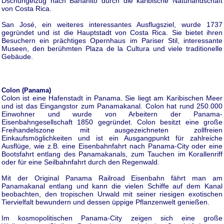
Dschungelzug nach Bananito durch die karibische Naturlandschaft
von Costa Rica.
San José, ein weiteres interessantes Ausflugsziel, wurde 1737
gegründet und ist die Hauptstadt von Costa Rica. Sie bietet ihren
Besuchern ein prächtiges Opernhaus im Pariser Stil, interessante
Museen, den berühmten Plaza de la Cultura und viele traditionelle
Gebäude.
Colon (Panama)
Colon ist eine Hafenstadt in Panama. Sie liegt am Karibischen Meer
und ist das Eingangstor zum Panamakanal. Colon hat rund 250.000
Einwohner und wurde von Arbeitern der Panama-
Eisenbahngesellschaft 1850 gegründet. Colon besitzt eine große
Freihandelszone mit ausgezeichneten zollfreien
Einkaufsmöglichkeiten und ist ein Ausgangpunkt für zahlreiche
Ausflüge, wie z.B. eine Eisenbahnfahrt nach Panama-City oder eine
Bootsfahrt entlang des Panamakanals, zum Tauchen im Korallenriff
oder für eine Seilbahnfahrt durch den Regenwald.
Mit der Original Panama Railroad Eisenbahn fährt man am
Panamakanal entlang und kann die vielen Schiffe auf dem Kanal
beobachten, den tropischen Urwald mit seiner riesigen exotischen
Tiervielfalt bewundern und dessen üppige Pflanzenwelt genießen.
Im kosmopolitischen Panama-City zeigen sich eine große