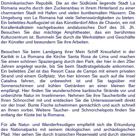
Dominikanischen Republik. Die an der Südküste liegende Stadt La
Romana wuchs durch den Zuckeranbau in ihrem Hinterland zu einer
charmanten Stadt mit Hafen und vielen buntbemalten Häusern. Die
Umgebung von La Romana hat viele Sehenswürdigkeiten zu bieten.
Ein beliebtes Ausflugsziel ist das Künstlerdorf Altos de Chavón, ein mit
Korallenkalkstein nachgebautes andalusisches Dorf des 16. Jh.
Besuchen Sie das mächtige Amphitheater, das ein berühmtes
Kulturzentrum ist. Bummeln Sie durch die Werkstätten und Geschäfte
der Künstler und bewundern Sie ihre Arbeiten.
Besuchen Sie beim Landgang ihrer Mein Schiff Kreuzfahrt in der
Karibik in La Romana die Kirche Santa Rosa de Lima und machen
Sie einen schönen Spaziergang durch den Park, der hier in den 20er
Jahren angelegt wurde, bis Sie beim Stadtratsgebäude ankommen.
Ein beliebtes Ziel ist das Resort Casa de Campo mit einem privaten
Strand und einem Golfplatz. Von hier können Sie auch auf die Insel
Catalina fahren, die unbewohnt ist und Sie tagsüber mit
Sonnenschirmen und kühlen Getränken an einer kleinen Bar
empfängt. Hier finden Sie wunderschöne karibische Strände vor und
unberührte Natur im Inselinneren. Nehmen Sie ihre Taucherbrille und
Ihren Schnorchel mit und entdecken Sie die Unterwasserwelt direkt
vor der Insel. Bunte Fische schwimmen gemächlich und auch schnell
an Ihnen vorbei. Weitere Taucher- und Schnorchelspots finden Sie
entlang der Küste bei la Romana.
Für alle Natur- und Wanderfreudigen empfiehlt sich die Erkundung
des Nationalparks mit seinem ökologischen und archäologischen
Pfad. Hier gehen Sie durch tropischen Regenwald und durch steinige