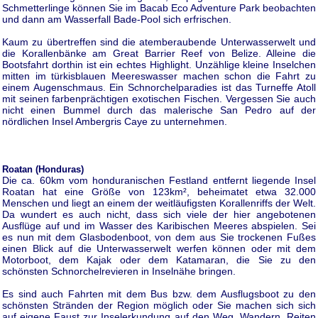
Schmetterlinge können Sie im Bacab Eco Adventure Park beobachten
und dann am Wasserfall Bade-Pool sich erfrischen.
Kaum zu übertreffen sind die atemberaubende Unterwasserwelt und
die Korallenbänke am Great Barrier Reef von Belize. Alleine die
Bootsfahrt dorthin ist ein echtes Highlight. Unzählige kleine Inselchen
mitten im türkisblauen Meereswasser machen schon die Fahrt zu
einem Augenschmaus. Ein Schnorchelparadies ist das Turneffe Atoll
mit seinen farbenprächtigen exotischen Fischen. Vergessen Sie auch
nicht einen Bummel durch das malerische San Pedro auf der
nördlichen Insel Ambergris Caye zu unternehmen.
Roatan (Honduras)
Die ca. 60km vom honduranischen Festland entfernt liegende Insel
Roatan hat eine Größe von 123km², beheimatet etwa 32.000
Menschen und liegt an einem der weitläufigsten Korallenriffs der Welt.
Da wundert es auch nicht, dass sich viele der hier angebotenen
Ausflüge auf und im Wasser des Karibischen Meeres abspielen. Sei
es nun mit dem Glasbodenboot, von dem aus Sie trockenen Fußes
einen Blick auf die Unterwasserwelt werfen können oder mit dem
Motorboot, dem Kajak oder dem Katamaran, die Sie zu den
schönsten Schnorchelrevieren in Inselnähe bringen.
Es sind auch Fahrten mit dem Bus bzw. dem Ausflugsboot zu den
schönsten Stränden der Region möglich oder Sie machen sich sich
auf eigene Faust zur Inselerkundung auf den Weg. Wandern, Reiten