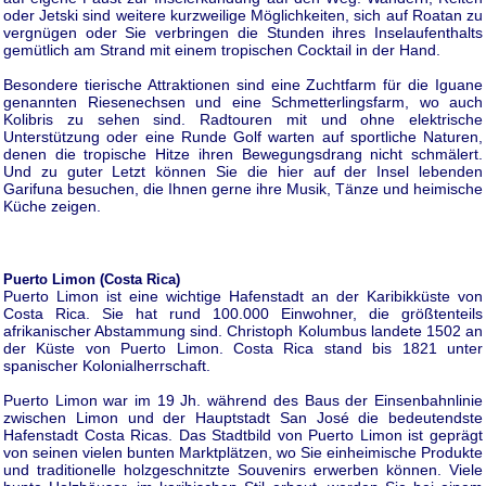
oder Jetski sind weitere kurzweilige Möglichkeiten, sich auf Roatan zu
vergnügen oder Sie verbringen die Stunden ihres Inselaufenthalts
gemütlich am Strand mit einem tropischen Cocktail in der Hand.
Besondere tierische Attraktionen sind eine Zuchtfarm für die Iguane
genannten Riesenechsen und eine Schmetterlingsfarm, wo auch
Kolibris zu sehen sind. Radtouren mit und ohne elektrische
Unterstützung oder eine Runde Golf warten auf sportliche Naturen,
denen die tropische Hitze ihren Bewegungsdrang nicht schmälert.
Und zu guter Letzt können Sie die hier auf der Insel lebenden
Garifuna besuchen, die Ihnen gerne ihre Musik, Tänze und heimische
Küche zeigen.
Puerto Limon (Costa Rica)
Puerto Limon ist eine wichtige Hafenstadt an der Karibikküste von
Costa Rica. Sie hat rund 100.000 Einwohner, die größtenteils
afrikanischer Abstammung sind. Christoph Kolumbus landete 1502 an
der Küste von Puerto Limon. Costa Rica stand bis 1821 unter
spanischer Kolonialherrschaft.
Puerto Limon war im 19 Jh. während des Baus der Einsenbahnlinie
zwischen Limon und der Hauptstadt San José die bedeutendste
Hafenstadt Costa Ricas. Das Stadtbild von Puerto Limon ist geprägt
von seinen vielen bunten Marktplätzen, wo Sie einheimische Produkte
und traditionelle holzgeschnitzte Souvenirs erwerben können. Viele