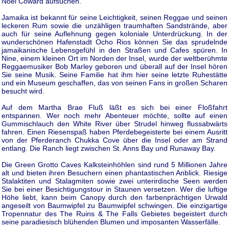
Noel Coward aufsuchen.
Jamaika ist bekannt für seine Leichtigkeit, seinen Reggae und seinen
leckeren Rum sowie die unzähligen traumhaften Sandstrände, aber
auch für seine Auflehnung gegen koloniale Unterdrückung. In der
wunderschönen Hafenstadt Ocho Rios können Sie das sprudelnde
jamaikanische Lebensgefühl in den Straßen und Cafes spüren. In
Nine, einem kleinen Ort im Norden der Insel, wurde der weltberühmte
Reggaemusiker Bob Marley geboren und überall auf der Insel hören
Sie seine Musik. Seine Familie hat ihm hier seine letzte Ruhestätte
und ein Museum geschaffen, das von seinen Fans in großen Scharen
besucht wird.
Auf dem Martha Brae Fluß läßt es sich bei einer Floßfahrt
entspannen. Wer noch mehr Abenteuer möchte, sollte auf einen
Gummischlauch den White River über Strudel hinweg flussabwärts
fahren. Einen Riesenspaß haben Pferdebegeisterte bei einem Ausritt
von der Pferderanch Chukka Cove über die Insel oder am Strand
entlang. Die Ranch liegt zwischen St. Anns Bay und Runaway Bay.
Die Green Grotto Caves Kalksteinhöhlen sind rund 5 Millionen Jahre
alt und bieten ihren Besuchern einen phantastischen Anblick. Riesige
Stalaktiten und Stalagmiten sowie zwei unterirdische Seen werden
Sie bei einer Besichtigungstour in Staunen versetzen. Wer die luftige
Höhe liebt, kann beim Canopy durch den farbenprächtigen Urwald
angeseilt von Baumwipfel zu Baumwipfel schwingen. Die einzigartige
Tropennatur des The Ruins & The Falls Gebietes begeistert durch
seine paradiesisch blühenden Blumen und imposanten Wasserfälle.