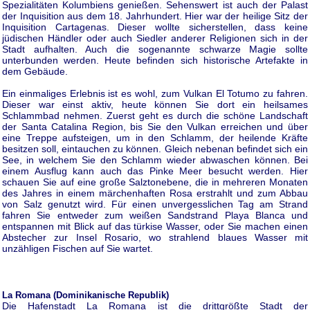
Spezialitäten Kolumbiens genießen. Sehenswert ist auch der Palast
der Inquisition aus dem 18. Jahrhundert. Hier war der heilige Sitz der
Inquisition Cartagenas. Dieser wollte sicherstellen, dass keine
jüdischen Händler oder auch Siedler anderer Religionen sich in der
Stadt aufhalten. Auch die sogenannte schwarze Magie sollte
unterbunden werden. Heute befinden sich historische Artefakte in
dem Gebäude.
Ein einmaliges Erlebnis ist es wohl, zum Vulkan El Totumo zu fahren.
Dieser war einst aktiv, heute können Sie dort ein heilsames
Schlammbad nehmen. Zuerst geht es durch die schöne Landschaft
der Santa Catalina Region, bis Sie den Vulkan erreichen und über
eine Treppe aufsteigen, um in den Schlamm, der heilende Kräfte
besitzen soll, eintauchen zu können. Gleich nebenan befindet sich ein
See, in welchem Sie den Schlamm wieder abwaschen können. Bei
einem Ausflug kann auch das Pinke Meer besucht werden. Hier
schauen Sie auf eine große Salztonebene, die in mehreren Monaten
des Jahres in einem märchenhaften Rosa erstrahlt und zum Abbau
von Salz genutzt wird. Für einen unvergesslichen Tag am Strand
fahren Sie entweder zum weißen Sandstrand Playa Blanca und
entspannen mit Blick auf das türkise Wasser, oder Sie machen einen
Abstecher zur Insel Rosario, wo strahlend blaues Wasser mit
unzähligen Fischen auf Sie wartet.
La Romana (Dominikanische Republik)
Die Hafenstadt La Romana ist die drittgrößte Stadt der