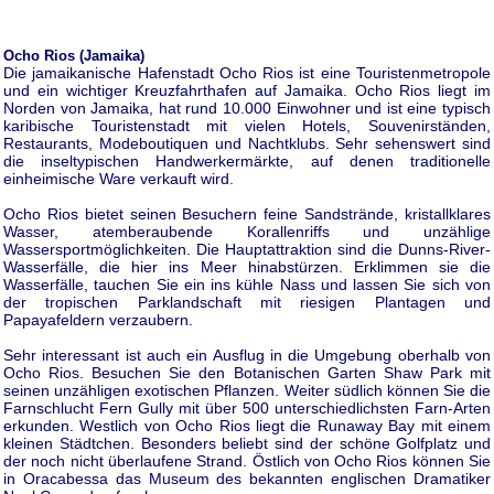
Ocho Rios (Jamaika)
Die jamaikanische Hafenstadt Ocho Rios ist eine Touristenmetropole
und ein wichtiger Kreuzfahrthafen auf Jamaika. Ocho Rios liegt im
Norden von Jamaika, hat rund 10.000 Einwohner und ist eine typisch
karibische Touristenstadt mit vielen Hotels, Souvenirständen,
Restaurants, Modeboutiquen und Nachtklubs. Sehr sehenswert sind
die inseltypischen Handwerkermärkte, auf denen traditionelle
einheimische Ware verkauft wird.
Ocho Rios bietet seinen Besuchern feine Sandstrände, kristallklares
Wasser, atemberaubende Korallenriffs und unzählige
Wassersportmöglichkeiten. Die Hauptattraktion sind die Dunns-River-
Wasserfälle, die hier ins Meer hinabstürzen. Erklimmen sie die
Wasserfälle, tauchen Sie ein ins kühle Nass und lassen Sie sich von
der tropischen Parklandschaft mit riesigen Plantagen und
Papayafeldern verzaubern.
Sehr interessant ist auch ein Ausflug in die Umgebung oberhalb von
Ocho Rios. Besuchen Sie den Botanischen Garten Shaw Park mit
seinen unzähligen exotischen Pflanzen. Weiter südlich können Sie die
Farnschlucht Fern Gully mit über 500 unterschiedlichsten Farn-Arten
erkunden. Westlich von Ocho Rios liegt die Runaway Bay mit einem
kleinen Städtchen. Besonders beliebt sind der schöne Golfplatz und
der noch nicht überlaufene Strand. Östlich von Ocho Rios können Sie
in Oracabessa das Museum des bekannten englischen Dramatiker