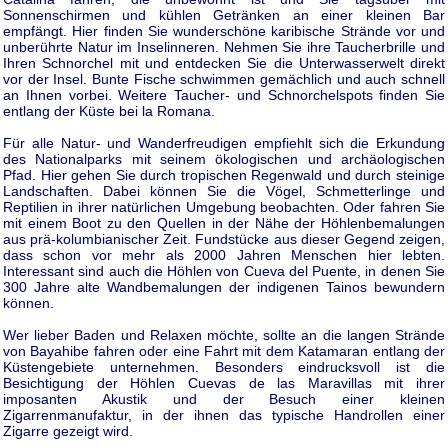
Sonnenschirmen und kühlen Getränken an einer kleinen Bar
empfängt. Hier finden Sie wunderschöne karibische Strände vor und
unberührte Natur im Inselinneren. Nehmen Sie ihre Taucherbrille und
Ihren Schnorchel mit und entdecken Sie die Unterwasserwelt direkt
vor der Insel. Bunte Fische schwimmen gemächlich und auch schnell
an Ihnen vorbei. Weitere Taucher- und Schnorchelspots finden Sie
entlang der Küste bei la Romana.
Für alle Natur- und Wanderfreudigen empfiehlt sich die Erkundung
des Nationalparks mit seinem ökologischen und archäologischen
Pfad. Hier gehen Sie durch tropischen Regenwald und durch steinige
Landschaften. Dabei können Sie die Vögel, Schmetterlinge und
Reptilien in ihrer natürlichen Umgebung beobachten. Oder fahren Sie
mit einem Boot zu den Quellen in der Nähe der Höhlenbemalungen
aus prä-kolumbianischer Zeit. Fundstücke aus dieser Gegend zeigen,
dass schon vor mehr als 2000 Jahren Menschen hier lebten.
Interessant sind auch die Höhlen von Cueva del Puente, in denen Sie
300 Jahre alte Wandbemalungen der indigenen Tainos bewundern
können.
Wer lieber Baden und Relaxen möchte, sollte an die langen Strände
von Bayahibe fahren oder eine Fahrt mit dem Katamaran entlang der
Küstengebiete unternehmen. Besonders eindrucksvoll ist die
Besichtigung der Höhlen Cuevas de las Maravillas mit ihrer
imposanten Akustik und der Besuch einer kleinen
Zigarrenmanufaktur, in der ihnen das typische Handrollen einer
Zigarre gezeigt wird.