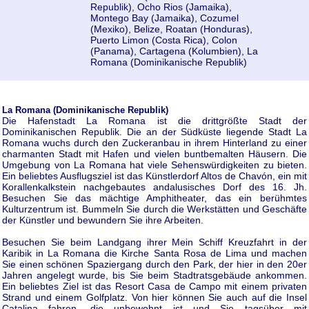
Republik), Ocho Rios (Jamaika),
Montego Bay (Jamaika), Cozumel
(Mexiko), Belize, Roatan (Honduras),
Puerto Limon (Costa Rica), Colon
(Panama), Cartagena (Kolumbien), La
Romana (Dominikanische Republik)
La Romana (Dominikanische Republik)
Die Hafenstadt La Romana ist die drittgrößte Stadt der
Dominikanischen Republik. Die an der Südküste liegende Stadt La
Romana wuchs durch den Zuckeranbau in ihrem Hinterland zu einer
charmanten Stadt mit Hafen und vielen buntbemalten Häusern. Die
Umgebung von La Romana hat viele Sehenswürdigkeiten zu bieten.
Ein beliebtes Ausflugsziel ist das Künstlerdorf Altos de Chavón, ein mit
Korallenkalkstein nachgebautes andalusisches Dorf des 16. Jh.
Besuchen Sie das mächtige Amphitheater, das ein berühmtes
Kulturzentrum ist. Bummeln Sie durch die Werkstätten und Geschäfte
der Künstler und bewundern Sie ihre Arbeiten.
Besuchen Sie beim Landgang ihrer Mein Schiff Kreuzfahrt in der
Karibik in La Romana die Kirche Santa Rosa de Lima und machen
Sie einen schönen Spaziergang durch den Park, der hier in den 20er
Jahren angelegt wurde, bis Sie beim Stadtratsgebäude ankommen.
Ein beliebtes Ziel ist das Resort Casa de Campo mit einem privaten
Strand und einem Golfplatz. Von hier können Sie auch auf die Insel
Catalina fahren, die unbewohnt ist und Sie tagsüber mit