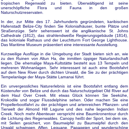
tropischen Regenwald zu bieten. Überwältigend ist seine
unerschöpfliche Flora und Fauna in den großen
Naturschutzreservaten.
In der, zur Mitte des 17. Jahrhunderts gegründeten, karibischen
Hafenstadt Belize-City finden Sie Kolonialhäuser, bunte Plätze und
Straßenzüge. Sehr sehenswert ist die anglikanische St. Johns
Cathedrale (1812), das strahlendweiße Regierungsgebäude (1814),
das koloniale Rathaus und der Leuchtturm Fort George Lighthouse.
Das Maritime Museum präsentiert eine interessante Ausstellung.
Kurzweilige Ausflüge in die Umgebung der Stadt bieten sich an, wie
zu den Ruinen von Altun Ha, die inmitten üppiger Naturlandschaft
liegen. Die ehemalige Maya-Kultstätte besteht aus 13 Tempeln und
mehreren Wohnanlagen. Sehr interessant ist auch eine Bootsfahrt
auf dem New River durch dichten Urwald, die Sie zu der prächtigen
Tempelanlage der Maya-Stätte Lamanai führt.
Ein unvergessliches Naturerlebnis ist eine Bootsfahrt entlang dem
Küstenufer von Belize und durch das Naturschutzgebiet Old River auf
dem Haul Over Creek. Mit etwas Glück können Sie Seekühe,
Krokodile und sogar Flussdelphine sehen. Oder machen Sie eine
Propellerbootfahrt zu der prächtigen und artenreichen Pflanzen- und
Tierwelt der Almond Hill Lagune und des nahe liegenden Indian
Creek. Noch mehr Abenteuer verspricht eine Baumkronentour durch
die Lichtung des Regenwaldes. Canopy heißt der Sport, bei dem sie,
mit Seilen gesichert, von Baumwipfel zu Baumwipfel durch den
Urwald schwingen. Affen, Leguane, Papageien und wunderschöne