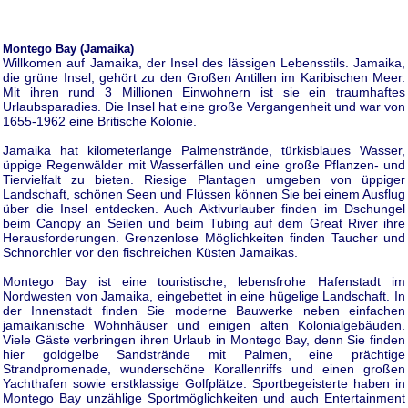
Montego Bay (Jamaika)
Willkomen auf Jamaika, der Insel des lässigen Lebensstils. Jamaika,
die grüne Insel, gehört zu den Großen Antillen im Karibischen Meer.
Mit ihren rund 3 Millionen Einwohnern ist sie ein traumhaftes
Urlaubsparadies. Die Insel hat eine große Vergangenheit und war von
1655-1962 eine Britische Kolonie.
Jamaika hat kilometerlange Palmenstrände, türkisblaues Wasser,
üppige Regenwälder mit Wasserfällen und eine große Pflanzen- und
Tiervielfalt zu bieten. Riesige Plantagen umgeben von üppiger
Landschaft, schönen Seen und Flüssen können Sie bei einem Ausflug
über die Insel entdecken. Auch Aktivurlauber finden im Dschungel
beim Canopy an Seilen und beim Tubing auf dem Great River ihre
Herausforderungen. Grenzenlose Möglichkeiten finden Taucher und
Schnorchler vor den fischreichen Küsten Jamaikas.
Montego Bay ist eine touristische, lebensfrohe Hafenstadt im
Nordwesten von Jamaika, eingebettet in eine hügelige Landschaft. In
der Innenstadt finden Sie moderne Bauwerke neben einfachen
jamaikanische Wohnhäuser und einigen alten Kolonialgebäuden.
Viele Gäste verbringen ihren Urlaub in Montego Bay, denn Sie finden
hier goldgelbe Sandstrände mit Palmen, eine prächtige
Strandpromenade, wunderschöne Korallenriffs und einen großen
Yachthafen sowie erstklassige Golfplätze. Sportbegeisterte haben in
Montego Bay unzählige Sportmöglichkeiten und auch Entertainment