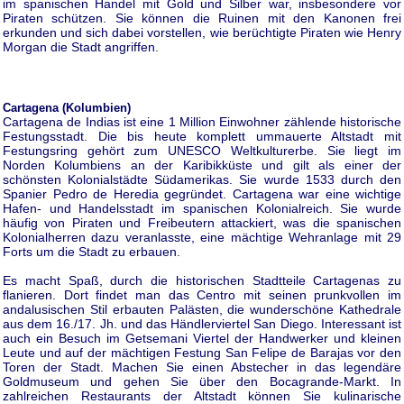
im spanischen Handel mit Gold und Silber war, insbesondere vor
Piraten schützen. Sie können die Ruinen mit den Kanonen frei
erkunden und sich dabei vorstellen, wie berüchtigte Piraten wie Henry
Morgan die Stadt angriffen.
Cartagena (Kolumbien)
Cartagena de Indias ist eine 1 Million Einwohner zählende historische
Festungsstadt. Die bis heute komplett ummauerte Altstadt mit
Festungsring gehört zum UNESCO Weltkulturerbe. Sie liegt im
Norden Kolumbiens an der Karibikküste und gilt als einer der
schönsten Kolonialstädte Südamerikas. Sie wurde 1533 durch den
Spanier Pedro de Heredia gegründet. Cartagena war eine wichtige
Hafen- und Handelsstadt im spanischen Kolonialreich. Sie wurde
häufig von Piraten und Freibeutern attackiert, was die spanischen
Kolonialherren dazu veranlasste, eine mächtige Wehranlage mit 29
Forts um die Stadt zu erbauen.
Es macht Spaß, durch die historischen Stadtteile Cartagenas zu
flanieren. Dort findet man das Centro mit seinen prunkvollen im
andalusischen Stil erbauten Palästen, die wunderschöne Kathedrale
aus dem 16./17. Jh. und das Händlerviertel San Diego. Interessant ist
auch ein Besuch im Getsemani Viertel der Handwerker und kleinen
Leute und auf der mächtigen Festung San Felipe de Barajas vor den
Toren der Stadt. Machen Sie einen Abstecher in das legendäre
Goldmuseum und gehen Sie über den Bocagrande-Markt. In
zahlreichen Restaurants der Altstadt können Sie kulinarische