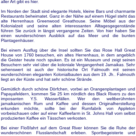
aller Art gibt es hier.
Im Norden der Stadt sind elegante Hotels, kleine Bars und charmante
Restaurants beheimatet. Ganz in der Nähe auf einem Hügel steht das
alte Herrenhaus Greenwood Greathouse. Seine Möbel aus der
Kolonialzeit und seine alten interessanten Alltagesgegenstände
führen Sie zurück in längst vergangene Zeiten. Von hier haben Sie
einen wunderschönen Ausblick auf das Meer und die bunten
Plantagenhäuser.
Bei einem Ausflug über die Insel sollten Sie das Rose Hall Great
House von 1760 besuchen, ein altes Herrenhaus, in dem angeblich
die Geister heute noch spuken. Es ist ein Museum und zeigt seinen
Besuchern sehr viel über die koloniale Vergangenheit Jamaikas. Sehr
sehenswert ist auch der historische Ort Falmouth mit seinen
wunderschönen eleganten Kolonialbauten aus dem 19. Jh.. Falmouth
liegt an der Küste und hat sehr schöne Strände.
Gemütlich durch schöne Dörfchen, vorbei an Orangenplantagen und
Papayafeldern, kommen Sie 25 km nördlich des Black Rivers zu den
imposanten Y.S. Wasserfällen. Wer den weltberühmten
jamaikanischen Rum und Kaffee und dessen Originalherstellung
erkunden möchte, sollte bei der Rumfabrik von Appleton
vorbeischauen oder auf einer Kaffeefarm in St. Johns Hall vom selbst
produzierten Kaffee ein Tässchen verkosten.
Bei einer Floßfahrt auf dem Great River können Sie die Ruhe der
wunderschönen Flusslandschaft erleben. Sportbegeisterte und