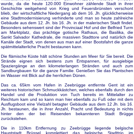
wurde, da die heute 120.000 Einwohner zählende Stadt in ihrer
Geschichte weitgehend von Krieg und Feuersbrünsten verschont
blieb, der wirtschaftliche Niedergang ab dem 16. Jh. glücklicherweise
eine Stadtmodernisierung verhinderte und man so heute zahlreiche
Gebäude aus dem 12. Jh. bis 16. Jh. in der malerischen Stadt findet.
Besonders sehenswert sind der Provinciaal Hof und der Belfried Turm
am Marktplatz, das prächtige gotische Rathaus, die Basilika, die
Sankt Salvador Kathedrale, die massiven Stadttore und natürlich die
Kanäle der Stadt, von denen aus man auf einer Bootsfahrt die ganze
spätmittelalterliche Pracht bestaunen kann.
Die flämische Küste hält schöne Stunden am Meer für Sie bereit. Die
Strände eignen sich bestens zum Entspannen, für ausgiebige
Spaziergänge an den kilometerlangen Stränden und auch zum
Sandburgbauen für die ganze Familie. Genießen Sie das Plantschen
im Wasser mit Blick auf die herrlichen Dünen.
Das ca. 65km vom Hafen in Zeebrügge entfernte Gent ist ein
weiteres historischen Schmuckkästchen, welches ebenfalls durch den
Handel und die Produktion von Tuch bereits im Mittelalter zu
Reichtum kam und so kann man hier ebenfalls zu Fuß oder mit dem
Ausflugsboot eine Vielzahl betagter Gebäude aus dem 12 Jh. bis 16.
Jh. bestaunen, die in ihrer Anzahl, Pracht und Bedeutung in nichts
hinter den der bei Reisenden bekannteren Stadt Brügge
zurückstehen.
Die in 110km Entfernung zu Zeebrügge liegende belgische
Hauptstadt Brüssel komplettiert das belgische Stadttrio im