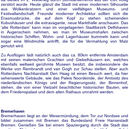
zerstört wurde. Heute glänzt die Stadt mit einer modernen Silhouette
aus Wolkenkratzern und einer vielfältigen Museums- und
Festivallandschaft. Freunde moderner Architektur sollten sich die
Erasmusbrücke, die auf dem Kopf zu stehen scheinenden
Kubushäuser und die extravagante, neue Markthalle anschauen. Das
'alte Rotterdam' kann man im vorgelagerten Stadtbezirk Delfshaven
in Augenschein nehmen, wo man im Museumshafen zwischen
historischen Schiffen, Wohn- und Lagerhäuser bummeln kann und
sogar eine Windmühle antrifft, die für die Vermahlung von Malz
genutzt wird.
Zu Ausflügen lädt natürlich auch das ca. 80km entfernte Amsterdam
mit seinen malerischen Grachten und Giebelhäusern ein, welches
ebenfalls weltweit gerühmte Museen besitzt, die insbesondere die
Werke von Rembrandt und van Gogh zur Schau stellen. Aber auch
Rotterdams Nachbarstadt Den Haag ist einen Besuch wert, da hier
sehenswerte Gebäude, wie das Paleis Noordeinde, der Amtssitz des
niederländischen Königs und der Regierungssitz, der Binnenhof,
stehen, die von einer Vielzahl beachtlicher historischer Bauten, wie
dem Friedenspalast und dem alten Rathaus umrahmt werden.
Bremerhaven
Bremerhaven liegt an der Wesermündung, dem Tor zur Nordsee und
bildet zusammen mit Bremen das Bundesland Freie Hansestadt
Bremen. Genießen Sie bei einem Spaziergang durch die Stadt das