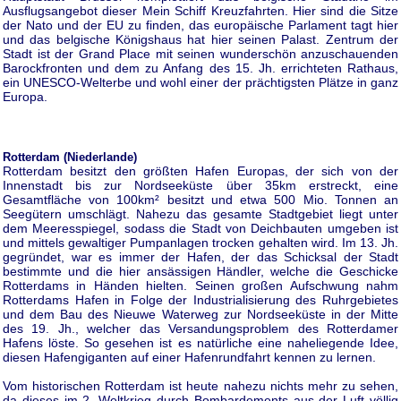
Ausflugsangebot dieser Mein Schiff Kreuzfahrten. Hier sind die Sitze
der Nato und der EU zu finden, das europäische Parlament tagt hier
und das belgische Königshaus hat hier seinen Palast. Zentrum der
Stadt ist der Grand Place mit seinen wunderschön anzuschauenden
Barockfronten und dem zu Anfang des 15. Jh. errichteten Rathaus,
ein UNESCO-Welterbe und wohl einer der prächtigsten Plätze in ganz
Europa.
Rotterdam (Niederlande)
Rotterdam besitzt den größten Hafen Europas, der sich von der
Innenstadt bis zur Nordseeküste über 35km erstreckt, eine
Gesamtfläche von 100km² besitzt und etwa 500 Mio. Tonnen an
Seegütern umschlägt. Nahezu das gesamte Stadtgebiet liegt unter
dem Meeresspiegel, sodass die Stadt von Deichbauten umgeben ist
und mittels gewaltiger Pumpanlagen trocken gehalten wird. Im 13. Jh.
gegründet, war es immer der Hafen, der das Schicksal der Stadt
bestimmte und die hier ansässigen Händler, welche die Geschicke
Rotterdams in Händen hielten. Seinen großen Aufschwung nahm
Rotterdams Hafen in Folge der Industrialisierung des Ruhrgebietes
und dem Bau des Nieuwe Waterweg zur Nordseeküste in der Mitte
des 19. Jh., welcher das Versandungsproblem des Rotterdamer
Hafens löste. So gesehen ist es natürliche eine naheliegende Idee,
diesen Hafengiganten auf einer Hafenrundfahrt kennen zu lernen.
Vom historischen Rotterdam ist heute nahezu nichts mehr zu sehen,
da dieses im 2. Weltkrieg durch Bombardements aus der Luft völlig