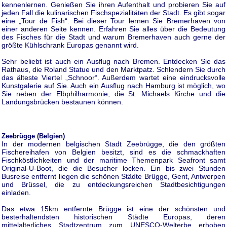
kennenlernen. Genießen Sie ihren Aufenthalt und probieren Sie auf
jeden Fall die kulinarischen Fischspezialitäten der Stadt. Es gibt sogar
eine „Tour de Fish“. Bei dieser Tour lernen Sie Bremerhaven von
einer anderen Seite kennen. Erfahren Sie alles über die Bedeutung
des Fisches für die Stadt und warum Bremerhaven auch gerne der
größte Kühlschrank Europas genannt wird.
Sehr beliebt ist auch ein Ausflug nach Bremen. Entdecken Sie das
Rathaus, die Roland Statue und den Marktpatz. Schlendern Sie durch
das älteste Viertel „Schnoor“. Außerdem wartet eine eindrucksvolle
Kunstgalerie auf Sie. Auch ein Ausflug nach Hamburg ist möglich, wo
Sie neben der Elbphilharmonie, die St. Michaels Kirche und die
Landungsbrücken bestaunen können.
Zeebrügge (Belgien)
In der modernen belgischen Stadt Zeebrügge, die den größten
Fischereihafen von Belgien besitzt, sind es die schmackhaften
Fischköstlichkeiten und der maritime Themenpark Seafront samt
Original-U-Boot, die die Besucher locken. Ein bis zwei Stunden
Busreise entfernt liegen die schönen Städte Brügge, Gent, Antwerpen
und Brüssel, die zu entdeckungsreichen Stadtbesichtigungen
einladen.
Das etwa 15km entfernte Brügge ist eine der schönsten und
besterhaltendsten historischen Städte Europas, deren
mittelalterliches Stadtzentrum zum UNESCO-Welterbe erhoben