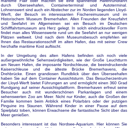
maritime Flair oder machen sie eine spannende Hafenrundfahrt
durch Überseehafen, Containerterminal und Autoterminal.
Lohnenswert sind auch ein Abstecher zur im Norden liegenden Lloyd-
Werft, der Besuch im interessanten Fischereimuseum und im
Historischem Museum Bremerhafen. Allen Freunden der Kreuzfahrt
und Seefahrt im Allgemeinen sei ein Besuch im Deutschen
Schifffahrtsmuseum ans Herz gelegt. In solch eindrucksvoller Form
findet man alles Wissenswerte rund um die Seefahrt an nur wenigen
Plätzen weltweit. Und nach dem Museumsbesuch empfehlen wir
Ihnen das Restaurationsschiff im alten Hafen, das mit seiner Crew
herzhafte maritime Kost auftischt.
In der Umgebung des alten Hafens befinden sich noch viele
außergewöhnliche Sehenswürdigkeiten, wie der Große Leuchtturm
am Neuen Hafen, die imposante Nordschleuse, die beeindruckende
Kaiserschleuse und die älteste Brücke Bremerhavens, die
Drehbrücke. Einen grandiosen Rundblick über den Überseehafen
haben Sie auf dem Container Aussichtsturm. Das Besucherzentrum
der Lloyd-Werft bietet Führungen an und ermöglicht einen 360 Grad
Rundgang auf seiner Aussichtsplattform. Bremerhaven erfreut seine
Besucher auch mit wunderschönen Parkanlagen und einem
sehenswerten Zoo am Meer. Nicht nur Kinder, auch die Großen der
Familie kommen beim Anblick eines Polarbärs oder der putzigen
Pinguine ins Staunen. Während Kinder in einer Pause auf dem
Spielplatz toben, können Erwachsene die fantastische Sicht über das
Meer genießen.
Besonders interessant ist das Nordsee-Aquarium. Hier können Sie