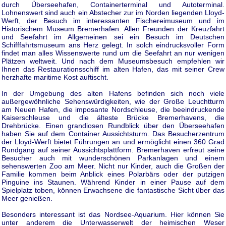
durch Überseehafen, Containerterminal und Autoterminal.
Lohnenswert sind auch ein Abstecher zur im Norden liegenden Lloyd-
Werft, der Besuch im interessanten Fischereimuseum und im
Historischem Museum Bremerhafen. Allen Freunden der Kreuzfahrt
und Seefahrt im Allgemeinen sei ein Besuch im Deutschen
Schifffahrtsmuseum ans Herz gelegt. In solch eindrucksvoller Form
findet man alles Wissenswerte rund um die Seefahrt an nur wenigen
Plätzen weltweit. Und nach dem Museumsbesuch empfehlen wir
Ihnen das Restaurationsschiff im alten Hafen, das mit seiner Crew
herzhafte maritime Kost auftischt.
In der Umgebung des alten Hafens befinden sich noch viele
außergewöhnliche Sehenswürdigkeiten, wie der Große Leuchtturm
am Neuen Hafen, die imposante Nordschleuse, die beeindruckende
Kaiserschleuse und die älteste Brücke Bremerhavens, die
Drehbrücke. Einen grandiosen Rundblick über den Überseehafen
haben Sie auf dem Container Aussichtsturm. Das Besucherzentrum
der Lloyd-Werft bietet Führungen an und ermöglicht einen 360 Grad
Rundgang auf seiner Aussichtsplattform. Bremerhaven erfreut seine
Besucher auch mit wunderschönen Parkanlagen und einem
sehenswerten Zoo am Meer. Nicht nur Kinder, auch die Großen der
Familie kommen beim Anblick eines Polarbärs oder der putzigen
Pinguine ins Staunen. Während Kinder in einer Pause auf dem
Spielplatz toben, können Erwachsene die fantastische Sicht über das
Meer genießen.
Besonders interessant ist das Nordsee-Aquarium. Hier können Sie
unter anderem die Unterwasserwelt der heimischen Weser