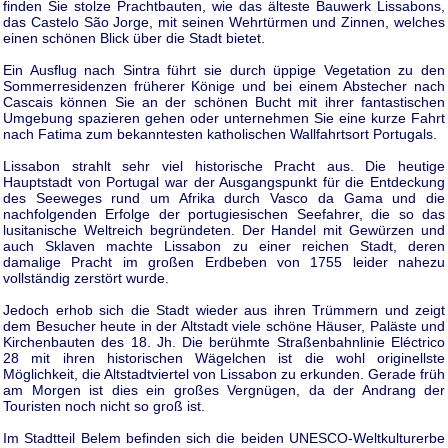
finden Sie stolze Prachtbauten, wie das älteste Bauwerk Lissabons,
das Castelo São Jorge, mit seinen Wehrtürmen und Zinnen, welches
einen schönen Blick über die Stadt bietet.
Ein Ausflug nach Sintra führt sie durch üppige Vegetation zu den
Sommerresidenzen früherer Könige und bei einem Abstecher nach
Cascais können Sie an der schönen Bucht mit ihrer fantastischen
Umgebung spazieren gehen oder unternehmen Sie eine kurze Fahrt
nach Fatima zum bekanntesten katholischen Wallfahrtsort Portugals.
Lissabon strahlt sehr viel historische Pracht aus. Die heutige
Hauptstadt von Portugal war der Ausgangspunkt für die Entdeckung
des Seeweges rund um Afrika durch Vasco da Gama und die
nachfolgenden Erfolge der portugiesischen Seefahrer, die so das
lusitanische Weltreich begründeten. Der Handel mit Gewürzen und
auch Sklaven machte Lissabon zu einer reichen Stadt, deren
damalige Pracht im großen Erdbeben von 1755 leider nahezu
vollständig zerstört wurde.
Jedoch erhob sich die Stadt wieder aus ihren Trümmern und zeigt
dem Besucher heute in der Altstadt viele schöne Häuser, Paläste und
Kirchenbauten des 18. Jh. Die berühmte Straßenbahnlinie Eléctrico
28 mit ihren historischen Wägelchen ist die wohl originellste
Möglichkeit, die Altstadtviertel von Lissabon zu erkunden. Gerade früh
am Morgen ist dies ein großes Vergnügen, da der Andrang der
Touristen noch nicht so groß ist.
Im Stadtteil Belem befinden sich die beiden UNESCO-Weltkulturerbe