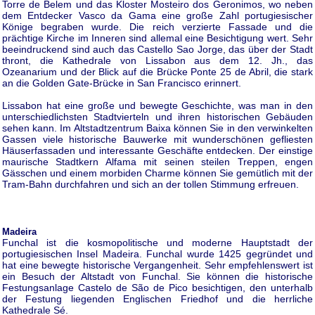
Torre de Belem und das Kloster Mosteiro dos Geronimos, wo neben
dem Entdecker Vasco da Gama eine große Zahl portugiesischer
Könige begraben wurde. Die reich verzierte Fassade und die
prächtige Kirche im Inneren sind allemal eine Besichtigung wert. Sehr
beeindruckend sind auch das Castello Sao Jorge, das über der Stadt
thront, die Kathedrale von Lissabon aus dem 12. Jh., das
Ozeanarium und der Blick auf die Brücke Ponte 25 de Abril, die stark
an die Golden Gate-Brücke in San Francisco erinnert.
Lissabon hat eine große und bewegte Geschichte, was man in den
unterschiedlichsten Stadtvierteln und ihren historischen Gebäuden
sehen kann. Im Altstadtzentrum Baixa können Sie in den verwinkelten
Gassen viele historische Bauwerke mit wunderschönen gefliesten
Häuserfassaden und interessante Geschäfte entdecken. Der einstige
maurische Stadtkern Alfama mit seinen steilen Treppen, engen
Gässchen und einem morbiden Charme können Sie gemütlich mit der
Tram-Bahn durchfahren und sich an der tollen Stimmung erfreuen.
Madeira
Funchal ist die kosmopolitische und moderne Hauptstadt der
portugiesischen Insel Madeira. Funchal wurde 1425 gegründet und
hat eine bewegte historische Vergangenheit. Sehr empfehlenswert ist
ein Besuch der Altstadt von Funchal. Sie können die historische
Festungsanlage Castelo de São de Pico besichtigen, den unterhalb
der Festung liegenden Englischen Friedhof und die herrliche
Kathedrale Sé.