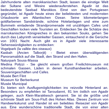
Jahrhunderte alten marokkanischen Stadt, lassen die einstige Welt
der Sultane und Wesire wiederauferstehen. Agadir ist das
bedeutendste Seebad Marokkos. Einst von den Portugiesen
gegründet, ist Agadir heute eines der beliebtesten und modernsten
Urlaubsorte am Atlantischen Ozean. Seine kilometerlangen
goldfarbenen Sandstrände, schöne Hotelanlagen und eine zum
Bummeln einladende Strandpromenade mit unzähligen Cafes und
Geschäften locken viele Touristen an. Entdecken Sie die Schätze des
marrokanischen Königreiches in den bekannten Souks, gehen Sie
durch das Labyrinth verwinkelter Gassen, eintauchend in die Gerüche
von 1001 Nacht. Auch gibt es in Agadir viele interessante
Sehenswürdigkeiten zu entdecken:
Vogelpark (la vallée des oiseaux)
Kasbah (Ancien Talborjit) - Bietet einen überwältigenden
Panoramablick auf die Stadt, den Strand und den Hafen.
Naturpark Souss-Massa
Medina Polizzi - Sie gleicht einem großen Freilichtmuseum mit
schmalen Gassen, Läden in denen Kunsthandwerker arbeiten,
Souvenirgeschäften und Cafes.
Musée Bert Flint
Museum für Berberkunst
Musée Municipal
Es bieten sich Ausflugsmöglichkeiten ins reizvolle Hinterland an.
Besonders zu empfehlen ist Taroudannt, 81 km östlich von Agadir
gelegen, auch Klein-Marakkesch genannt. Sie ist die größte und
schönste Stadt am Sous-Fluß des Hohen Atlas. Dieses Zentrum von
Handwerkskunst und Handel ist ein beliebtes Reiseziel von Agadir
aus. Eine wunderschöne traditionelle Stadt, die von einer alten