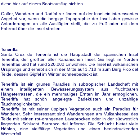
diese hier auf einem Bootsausflug sichten.
Golfer, Wanderer und Radfahrer finden auf der Insel ein interessantes
Angebot vor, wenn die bergige Topographie der Insel aber gewisse
Anforderungen an alle Ausflügler stellt, die zu Fuß oder mit dem
Fahrrad über die Insel streifen.
Teneriffa
Santa Cruz de Tenerife ist die Hauptstadt der spanischen Insel
Teneriffa, der größten aller Kanarischen Insel. Sie liegt im Norden
Teneriffas und hat rund 220.000 Einwohner. Die Insel ist vulkanischen
Ursprungs und erhebt sich in der Mitte auf 3.718 m zum Berg Pico del
Teide, dessen Gipfel im Winter schneebedeckt ist.
Teneriffa ist ein grünes Paradies in subtropischer Landschaft mit
einem intelligenten Bewässerungssystem aus fruchtbaren
Hängeterrassen, die ein mehrmaliges Ernten im Jahr ermöglichen.
Teneriffa hat schön angelegte Badeküsten und unzählige
Tauchmöglichkeiten.
Tenerifffa ist mit seiner üppigen Vegetation auch ein Paradies für
Wanderer. Sehr interessant sind Wanderungen am Vulkankessel des
Teide mit seinen rot-orangenen Lavabrocken oder in der südwestlich
liegenden Schlucht Barranco del Infierno. Die Schlucht bietet viele
Höhlen, eine vielfältige Vegetation und einen beeindruckenden
Wasserfall.