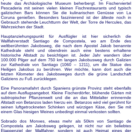
heute das Archäologische Museum beherbergt. Im Fischerviertel
Pescaderia mit seinen vielen kleinen Fischrestaurants und typisch
galizischen Bars können Sie die kulinarischen Genüsse von La
Coruna genießen. Besonders faszinierend ist der älteste noch in
Gebrauch stehende Leuchtturm der Welt, der Torre de Hercules, das
Wahrzeichen der Stadt.
Hauptanziehungspunkt für Ausflügler ist hier sicherlich die
Wallfahrerstadt Santiago de Compostela, wo am Ende des
weltberühmten Jakobsweg, die nach dem Apostel Jakob benannte
Kathedrale steht und obendrein auch eine bestens erhaltene
historische Altstadt zu besichtigen ist. Jeder Jahr wandern über
100.000 Pilger auf dem 750 km langen Jakobusweg durch Galizien
zur Kathedrale von Santiago (1060 – 1211), um die Statue des
Heiligen Jakobus zu berühren. Wer möchte, kann dort auch die
letzten Kilometer des Jakobsweges durch die grüne Landschaft
Galiziens zu Fuß zurücklegen.
Eine Panoramafahrt durch Spaniens grünste Provinz steht ebenfalls
auf dem Ausflugsangebot. Kleine Fischerdörfer, blühende Gärten mit
subtropischer Pflanzenwelt und die an das Mittelalter erinnernde
Altstadt von Betanzos laden hierzu ein. Betanzos wird viel gerühmt für
seinen luftgetrockneten Schinken und würzigen Käse, den Sie mit
einem Glas hiesigen Weines unbedingt einmal verkosten sollten.
Sobrado dos Monxes, etwas mehr als 50km von Santiago de
Compostela am Jakobsweg gelegen, ist nicht nur ein beliebtes
Etappenziel der Wallfahrer, sondern ist auch Heimat eines der