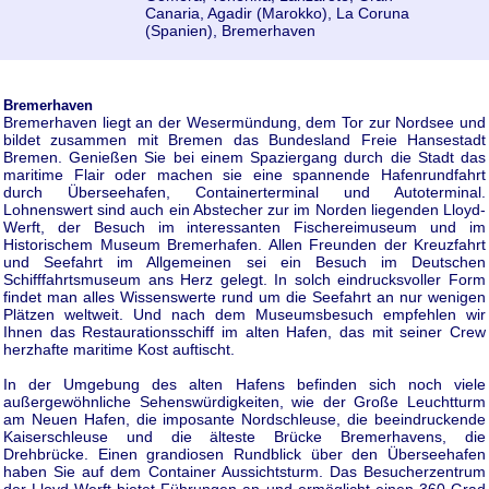
Canaria, Agadir (Marokko), La Coruna
(Spanien), Bremerhaven
Bremerhaven
Bremerhaven liegt an der Wesermündung, dem Tor zur Nordsee und
bildet zusammen mit Bremen das Bundesland Freie Hansestadt
Bremen. Genießen Sie bei einem Spaziergang durch die Stadt das
maritime Flair oder machen sie eine spannende Hafenrundfahrt
durch Überseehafen, Containerterminal und Autoterminal.
Lohnenswert sind auch ein Abstecher zur im Norden liegenden Lloyd-
Werft, der Besuch im interessanten Fischereimuseum und im
Historischem Museum Bremerhafen. Allen Freunden der Kreuzfahrt
und Seefahrt im Allgemeinen sei ein Besuch im Deutschen
Schifffahrtsmuseum ans Herz gelegt. In solch eindrucksvoller Form
findet man alles Wissenswerte rund um die Seefahrt an nur wenigen
Plätzen weltweit. Und nach dem Museumsbesuch empfehlen wir
Ihnen das Restaurationsschiff im alten Hafen, das mit seiner Crew
herzhafte maritime Kost auftischt.
In der Umgebung des alten Hafens befinden sich noch viele
außergewöhnliche Sehenswürdigkeiten, wie der Große Leuchtturm
am Neuen Hafen, die imposante Nordschleuse, die beeindruckende
Kaiserschleuse und die älteste Brücke Bremerhavens, die
Drehbrücke. Einen grandiosen Rundblick über den Überseehafen
haben Sie auf dem Container Aussichtsturm. Das Besucherzentrum
der Lloyd-Werft bietet Führungen an und ermöglicht einen 360 Grad