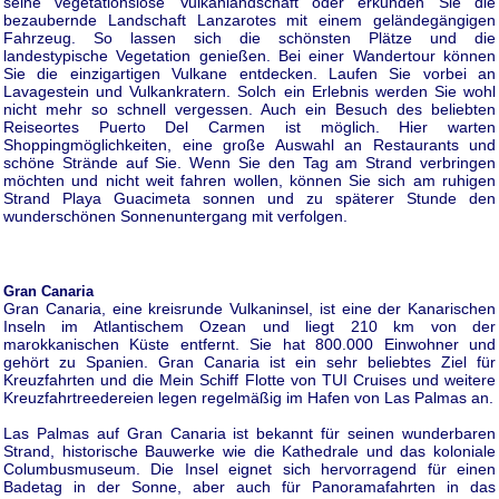
seine vegetationslose Vulkanlandschaft oder erkunden Sie die
bezaubernde Landschaft Lanzarotes mit einem geländegängigen
Fahrzeug. So lassen sich die schönsten Plätze und die
landestypische Vegetation genießen. Bei einer Wandertour können
Sie die einzigartigen Vulkane entdecken. Laufen Sie vorbei an
Lavagestein und Vulkankratern. Solch ein Erlebnis werden Sie wohl
nicht mehr so schnell vergessen. Auch ein Besuch des beliebten
Reiseortes Puerto Del Carmen ist möglich. Hier warten
Shoppingmöglichkeiten, eine große Auswahl an Restaurants und
schöne Strände auf Sie. Wenn Sie den Tag am Strand verbringen
möchten und nicht weit fahren wollen, können Sie sich am ruhigen
Strand Playa Guacimeta sonnen und zu späterer Stunde den
wunderschönen Sonnenuntergang mit verfolgen.
Gran Canaria
Gran Canaria, eine kreisrunde Vulkaninsel, ist eine der Kanarischen
Inseln im Atlantischem Ozean und liegt 210 km von der
marokkanischen Küste entfernt. Sie hat 800.000 Einwohner und
gehört zu Spanien. Gran Canaria ist ein sehr beliebtes Ziel für
Kreuzfahrten und die Mein Schiff Flotte von TUI Cruises und weitere
Kreuzfahrtreedereien legen regelmäßig im Hafen von Las Palmas an.
Las Palmas auf Gran Canaria ist bekannt für seinen wunderbaren
Strand, historische Bauwerke wie die Kathedrale und das koloniale
Columbusmuseum. Die Insel eignet sich hervorragend für einen
Badetag in der Sonne, aber auch für Panoramafahrten in das