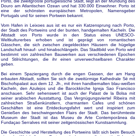
Porto, die zweitgrößte portugiesische Stadt, liegt an der Mündung des
Douro am Atlantischen Ozean und hat 330.000 Einwohner. Porto ist
eine der schönsten europäischen Metropolen, Namensgeber
Portugals und für seinen Portwein bekannt.
Vom Hafen in Leixoes aus ist es nur ein Katzensprung nach Porto,
der Stadt des Portweins und der bunten, handgemalten Kacheln. Die
Altstadt von Porto wurde in den Status eines UNESCO-
Weltkulturerbes erhoben und ist geprägt von romantischen
Gässchen, die sich zwischen ziegeldeckten Häusern die hügelige
Landschaft hinauf- und hinabschlängeln. Das Stadtbild von Porto wird
bestimmt von zahlreichen Bauwerken aus verschiedenen Epochen
und Stilrichtungen, die ihr einen unverwechselbaren Charakter
geben.
Bei einem Spaziergang durch die engen Gassen, der am Hang
erbauten Altstadt, sollten Sie sich die zweitürmige Kathedrale Sé mit
Bischofspalast aus dem 12. Jh., mit ihren handbemalten blau-weißen
Kacheln, den Azulejos und die Barockkirche Igreja Sao Francisco
anschauen. Sehr sehenswert ist auch der Palast de la Bolsa mit
seiner arabischen Ausstattung. Das Vergnügungsviertel Ribeira mit
zahlreichen Straßenkünstlern, charmanten Cafes und schönen
Geschäften ist eine Entdeckungsfahrt wert und inspiriert zum
Genießen des beschwingenden Flairs der Stadt. Das berühmteste
Museum der Stadt ist das Museu de Arte Contemporânea da
Fundaçao Serralves mit seiner zeitgenössischen Kunstsammlung.
Die Geschichte und Herstellung des Portweins läßt sich beim Besuch