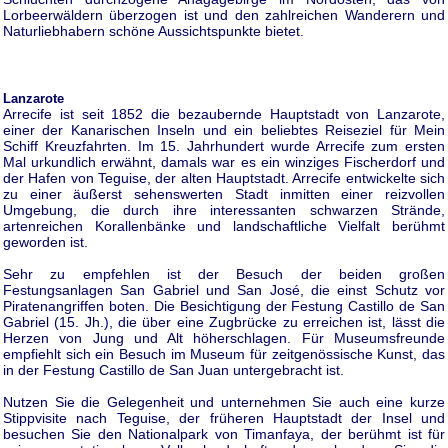
Lorbeerwäldern überzogen ist und den zahlreichen Wanderern und
Naturliebhabern schöne Aussichtspunkte bietet.
Lanzarote
Arrecife ist seit 1852 die bezaubernde Hauptstadt von Lanzarote,
einer der Kanarischen Inseln und ein beliebtes Reiseziel für Mein
Schiff Kreuzfahrten. Im 15. Jahrhundert wurde Arrecife zum ersten
Mal urkundlich erwähnt, damals war es ein winziges Fischerdorf und
der Hafen von Teguise, der alten Hauptstadt. Arrecife entwickelte sich
zu einer äußerst sehenswerten Stadt inmitten einer reizvollen
Umgebung, die durch ihre interessanten schwarzen Strände,
artenreichen Korallenbänke und landschaftliche Vielfalt berühmt
geworden ist.
Sehr zu empfehlen ist der Besuch der beiden großen
Festungsanlagen San Gabriel und San José, die einst Schutz vor
Piratenangriffen boten. Die Besichtigung der Festung Castillo de San
Gabriel (15. Jh.), die über eine Zugbrücke zu erreichen ist, lässt die
Herzen von Jung und Alt höherschlagen. Für Museumsfreunde
empfiehlt sich ein Besuch im Museum für zeitgenössische Kunst, das
in der Festung Castillo de San Juan untergebracht ist.
Nutzen Sie die Gelegenheit und unternehmen Sie auch eine kurze
Stippvisite nach Teguise, der früheren Hauptstadt der Insel und
besuchen Sie den Nationalpark von Timanfaya, der berühmt ist für