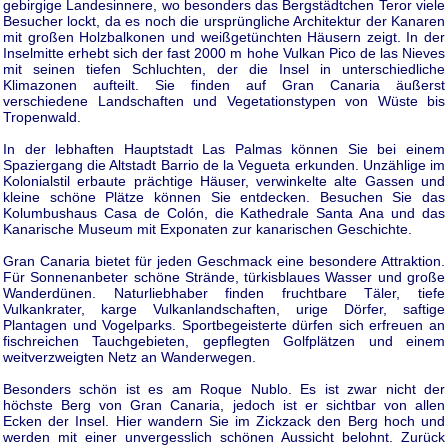
gebirgige Landesinnere, wo besonders das Bergstädtchen Teror viele
Besucher lockt, da es noch die ursprüngliche Architektur der Kanaren
mit großen Holzbalkonen und weißgetünchten Häusern zeigt. In der
Inselmitte erhebt sich der fast 2000 m hohe Vulkan Pico de las Nieves
mit seinen tiefen Schluchten, der die Insel in unterschiedliche
Klimazonen aufteilt. Sie finden auf Gran Canaria äußerst
verschiedene Landschaften und Vegetationstypen von Wüste bis
Tropenwald.
In der lebhaften Hauptstadt Las Palmas können Sie bei einem
Spaziergang die Altstadt Barrio de la Vegueta erkunden. Unzählige im
Kolonialstil erbaute prächtige Häuser, verwinkelte alte Gassen und
kleine schöne Plätze können Sie entdecken. Besuchen Sie das
Kolumbushaus Casa de Colón, die Kathedrale Santa Ana und das
Kanarische Museum mit Exponaten zur kanarischen Geschichte.
Gran Canaria bietet für jeden Geschmack eine besondere Attraktion.
Für Sonnenanbeter schöne Strände, türkisblaues Wasser und große
Wanderdünen. Naturliebhaber finden fruchtbare Täler, tiefe
Vulkankrater, karge Vulkanlandschaften, urige Dörfer, saftige
Plantagen und Vogelparks. Sportbegeisterte dürfen sich erfreuen an
fischreichen Tauchgebieten, gepflegten Golfplätzen und einem
weitverzweigten Netz an Wanderwegen.
Besonders schön ist es am Roque Nublo. Es ist zwar nicht der
höchste Berg von Gran Canaria, jedoch ist er sichtbar von allen
Ecken der Insel. Hier wandern Sie im Zickzack den Berg hoch und
werden mit einer unvergesslich schönen Aussicht belohnt. Zurück