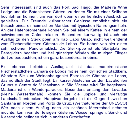
Sehr interessant sind auch das Fort São Tiago, die Madeira Wine
Lodge und die Botanischen Gärten, zu denen Sie mit einer Seilbahn
hochfahren können, um von dort oben einen herrlichen Ausblick zu
genießen. Für Freunde kulinarischer Genüsse empfiehlt sich ein
Besuch eines einheimischen Marktes mit typischen Nahrungsmitteln.
An der Hafenpromenade können Sie bei einem Kaffee in einem der
schwimmenden Cafes relaxen. Besonders kurzweilig ist auch ein
Ausflug zu den Steilklippen am Kap Cabo Girão, nicht weit entfernt
vom Fischerstädtchen Câmara de Lobos. Sie haben von hier einen
sehr schönen Panoramablick. Die Steilklippe ist als Startplatz bei
Paraglidern begehrt und bei günstigen Winden die mutigen Flieger
dort zu beobachten, ist ein ganz besonderes Erlebnis.
Ein ebenso beliebtes Ausflugsziel ist das madeirensische
Fischerstädtchen Câmara de Lobos mit seinem idyllischen Stadtkern.
Wandern Sie zum Weinanbaugebiet Estreito de Câmara de Lobos,
das nördlich der Stadt liegt. Ein kurzer Abstecher zu den Lavahöhlen
Grutas e Centro do Vulcanismo in São Vicente wird Sie begeistern.
Madeira ist ein Wanderparadies. Besonders entlang den Levadas
(kleine Wasserkanäle) können Sie die üppige und vielfältige
Landschaft entdecken. Hauptwandergebiet ist die Gegend zwischen
Santana im Norden und Porto da Cruz. (Weltnaturerbe der UNESCO)
Wer nach einem Ausflug noch ein schönes Meeresbad nehmen
möchte, kann von der felsigen Küste ins Wasser springen. Sand- und
Kiesstrände befinden sich in anderen Ortschaften.