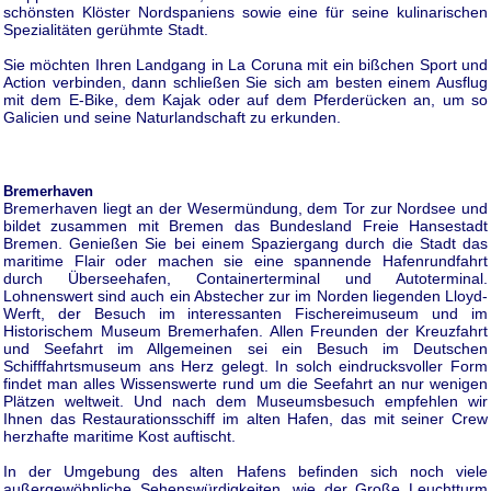
schönsten Klöster Nordspaniens sowie eine für seine kulinarischen
Spezialitäten gerühmte Stadt.
Sie möchten Ihren Landgang in La Coruna mit ein bißchen Sport und
Action verbinden, dann schließen Sie sich am besten einem Ausflug
mit dem E-Bike, dem Kajak oder auf dem Pferderücken an, um so
Galicien und seine Naturlandschaft zu erkunden.
Bremerhaven
Bremerhaven liegt an der Wesermündung, dem Tor zur Nordsee und
bildet zusammen mit Bremen das Bundesland Freie Hansestadt
Bremen. Genießen Sie bei einem Spaziergang durch die Stadt das
maritime Flair oder machen sie eine spannende Hafenrundfahrt
durch Überseehafen, Containerterminal und Autoterminal.
Lohnenswert sind auch ein Abstecher zur im Norden liegenden Lloyd-
Werft, der Besuch im interessanten Fischereimuseum und im
Historischem Museum Bremerhafen. Allen Freunden der Kreuzfahrt
und Seefahrt im Allgemeinen sei ein Besuch im Deutschen
Schifffahrtsmuseum ans Herz gelegt. In solch eindrucksvoller Form
findet man alles Wissenswerte rund um die Seefahrt an nur wenigen
Plätzen weltweit. Und nach dem Museumsbesuch empfehlen wir
Ihnen das Restaurationsschiff im alten Hafen, das mit seiner Crew
herzhafte maritime Kost auftischt.
In der Umgebung des alten Hafens befinden sich noch viele
außergewöhnliche Sehenswürdigkeiten, wie der Große Leuchtturm