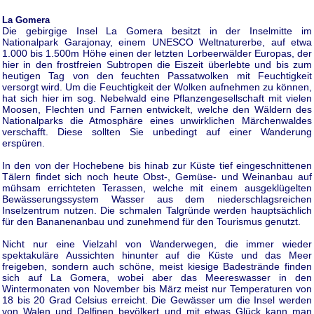
La Gomera
Die gebirgige Insel La Gomera besitzt in der Inselmitte im
Nationalpark Garajonay, einem UNESCO Weltnaturerbe, auf etwa
1.000 bis 1.500m Höhe einen der letzten Lorbeerwälder Europas, der
hier in den frostfreien Subtropen die Eiszeit überlebte und bis zum
heutigen Tag von den feuchten Passatwolken mit Feuchtigkeit
versorgt wird. Um die Feuchtigkeit der Wolken aufnehmen zu können,
hat sich hier im sog. Nebelwald eine Pflanzengesellschaft mit vielen
Moosen, Flechten und Farnen entwickelt, welche den Wäldern des
Nationalparks die Atmosphäre eines unwirklichen Märchenwaldes
verschafft. Diese sollten Sie unbedingt auf einer Wanderung
erspüren.
In den von der Hochebene bis hinab zur Küste tief eingeschnittenen
Tälern findet sich noch heute Obst-, Gemüse- und Weinanbau auf
mühsam errichteten Terassen, welche mit einem ausgeklügelten
Bewässerungssystem Wasser aus dem niederschlagsreichen
Inselzentrum nutzen. Die schmalen Talgründe werden hauptsächlich
für den Bananenanbau und zunehmend für den Tourismus genutzt.
Nicht nur eine Vielzahl von Wanderwegen, die immer wieder
spektakuläre Aussichten hinunter auf die Küste und das Meer
freigeben, sondern auch schöne, meist kiesige Badestrände finden
sich auf La Gomera, wobei aber das Meereswasser in den
Wintermonaten von November bis März meist nur Temperaturen von
18 bis 20 Grad Celsius erreicht. Die Gewässer um die Insel werden
von Walen und Delfinen bevölkert und mit etwas Glück kann man