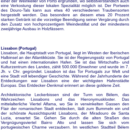
einer der Weinkeller von Porto ergründen, wo selbstverständlich auch
eine Verkostung dieser lokalen Spezialität möglich ist. Der Portwein
des Douro-Tals kann aus etwa 40 verschiedenen Traubensorten
hergestellt werden. Das besondere an diesem etwa 20 Prozent
starken Getränk ist die vorzeitige Beendigung seiner Vergärung durch
den Zusatz von hochprozentigem Weindestillat und der mindestens
zweijährige Ausbau in Holzfässern.
Lissabon (Portugal)
Lissabon, die Hauptstadt von Portugal, liegt im Westen der Iberischen
Halbinsel an der Atlantikküste. Sie ist der Regierungssitz von Portugal
und hat einen internationalen Hafen. Sie ist das Wirtschafts- und
Kulturzentrum des Landes, zählt 500.000 Einwohner und wurde im 7.
Jh. v. Chr. gegründet. Lissabon ist das Tor Portugals zur Welt und
eine Stadt voll lebendiger Geschichte. Während der Jahrhunderte der
Entdeckungen war Lissabon eine der wichtigsten Hafenstädte
Europas. Das Entdecker-Denkmal erinnert an diese goldene Zeit.
Architektonische Leckerbissen sind der Turm von Bélem, das
Wahrzeichen Lissabons und das Hieronymuskloster. Das
mittelalterliche Viertel Alfama, wo Sie in verwinkelten Gassen den
Flair der romanischen Stadt entdecken, lädt zum Bummeln ein und
der schönste Aussichtspunkt Lissabons, der Miradouro de Santa
Luzia, erwartet Sie. Gehen Sie durch die alten Straßen des
Vergnügungsviertel Bairro Alto und lassen Sie sich vom
portugiesischen Charme verzaubern. Im westlichen Stadtteil Bélem