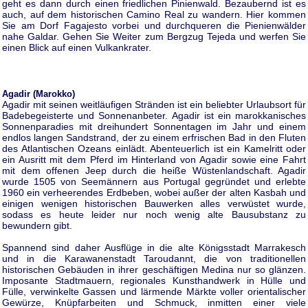
geht es dann durch einen friedlichen Pinienwald. Bezaubernd ist es
auch, auf dem historischen Camino Real zu wandern. Hier kommen
Sie am Dorf Fagajesto vorbei und durchqueren die Pienienwälder
nahe Galdar. Gehen Sie Weiter zum Bergzug Tejeda und werfen Sie
einen Blick auf einen Vulkankrater.
Agadir (Marokko)
Agadir mit seinen weitläufigen Stränden ist ein beliebter Urlaubsort für
Badebegeisterte und Sonnenanbeter. Agadir ist ein marokkanisches
Sonnenparadies mit dreihundert Sonnentagen im Jahr und einem
endlos langen Sandstrand, der zu einem erfrischen Bad in den Fluten
des Atlantischen Ozeans einlädt. Abenteuerlich ist ein Kamelritt oder
ein Ausritt mit dem Pferd im Hinterland von Agadir sowie eine Fahrt
mit dem offenen Jeep durch die heiße Wüstenlandschaft. Agadir
wurde 1505 von Seemännern aus Portugal gegründet und erlebte
1960 ein verheerendes Erdbeben, wobei außer der alten Kasbah und
einigen wenigen historischen Bauwerken alles verwüstet wurde,
sodass es heute leider nur noch wenig alte Bausubstanz zu
bewundern gibt.
Spannend sind daher Ausflüge in die alte Königsstadt Marrakesch
und in die Karawanenstadt Taroudannt, die von traditionellen
historischen Gebäuden in ihrer geschäftigen Medina nur so glänzen.
Imposante Stadtmauern, regionales Kunsthandwerk in Hülle und
Fülle, verwinkelte Gassen und lärmende Märkte voller orientalischer
Gewürze, Knüpfarbeiten und Schmuck, inmitten einer viele