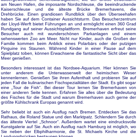
am Neuen Hafen, die imposante Nordschleuse, die beeindruckende
Kaiserschleuse und die älteste Brücke Bremerhavens, die
Drehbrücke. Einen grandiosen Rundblick über den Überseehafen
haben Sie auf dem Container Aussichtsturm. Das Besucherzentrum
der Lloyd-Werft bietet Führungen an und ermöglicht einen 360 Grad
Rundgang auf seiner Aussichtsplattform. Bremerhaven erfreut seine
Besucher auch mit wunderschönen Parkanlagen und einem
sehenswerten Zoo am Meer. Nicht nur Kinder, auch die Großen der
Familie kommen beim Anblick eines Polarbärs oder der putzigen
Pinguine ins Staunen. Während Kinder in einer Pause auf dem
Spielplatz toben, können Erwachsene die fantastische Sicht über das
Meer genießen.
Besonders interessant ist das Nordsee-Aquarium. Hier können Sie
unter anderem die Unterwasserwelt der heimischen Weser
kennenlernen. Genießen Sie ihren Aufenthalt und probieren Sie auf
jeden Fall die kulinarischen Fischspezialitäten der Stadt. Es gibt sogar
eine „Tour de Fish“. Bei dieser Tour lernen Sie Bremerhaven von
einer anderen Seite kennen. Erfahren Sie alles über die Bedeutung
des Fisches für die Stadt und warum Bremerhaven auch gerne der
größte Kühlschrank Europas genannt wird.
Sehr beliebt ist auch ein Ausflug nach Bremen. Entdecken Sie das
Rathaus, die Roland Statue und den Marktpatz. Schlendern Sie durch
das älteste Viertel „Schnoor“. Außerdem wartet eine eindrucksvolle
Kunstgalerie auf Sie. Auch ein Ausflug nach Hamburg ist möglich, wo
Sie neben der Elbphilharmonie, die St. Michaels Kirche und die
Landungsbrücken bestaunen können.