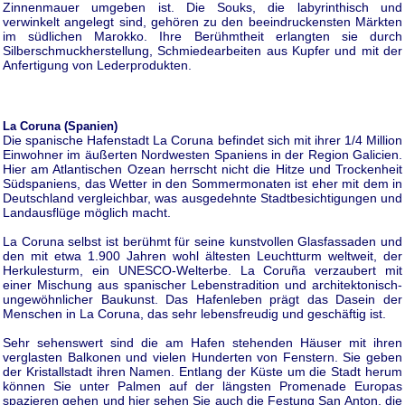
Zinnenmauer umgeben ist. Die Souks, die labyrinthisch und
verwinkelt angelegt sind, gehören zu den beeindruckensten Märkten
im südlichen Marokko. Ihre Berühmtheit erlangten sie durch
Silberschmuckherstellung, Schmiedearbeiten aus Kupfer und mit der
Anfertigung von Lederprodukten.
La Coruna (Spanien)
Die spanische Hafenstadt La Coruna befindet sich mit ihrer 1/4 Million
Einwohner im äußerten Nordwesten Spaniens in der Region Galicien.
Hier am Atlantischen Ozean herrscht nicht die Hitze und Trockenheit
Südspaniens, das Wetter in den Sommermonaten ist eher mit dem in
Deutschland vergleichbar, was ausgedehnte Stadtbesichtigungen und
Landausflüge möglich macht.
La Coruna selbst ist berühmt für seine kunstvollen Glasfassaden und
den mit etwa 1.900 Jahren wohl ältesten Leuchtturm weltweit, der
Herkulesturm, ein UNESCO-Welterbe. La Coruña verzaubert mit
einer Mischung aus spanischer Lebenstradition und architektonisch-
ungewöhnlicher Baukunst. Das Hafenleben prägt das Dasein der
Menschen in La Coruna, das sehr lebensfreudig und geschäftig ist.
Sehr sehenswert sind die am Hafen stehenden Häuser mit ihren
verglasten Balkonen und vielen Hunderten von Fenstern. Sie geben
der Kristallstadt ihren Namen. Entlang der Küste um die Stadt herum
können Sie unter Palmen auf der längsten Promenade Europas
spazieren gehen und hier sehen Sie auch die Festung San Anton, die