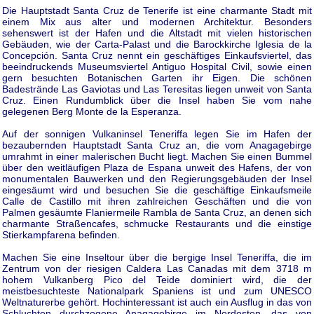
Die Hauptstadt Santa Cruz de Tenerife ist eine charmante Stadt mit
einem Mix aus alter und modernen Architektur. Besonders
sehenswert ist der Hafen und die Altstadt mit vielen historischen
Gebäuden, wie der Carta-Palast und die Barockkirche Iglesia de la
Concepción. Santa Cruz nennt ein geschäftiges Einkaufsviertel, das
beeindruckends Museumsviertel Antiguo Hospital Civil, sowie einen
gern besuchten Botanischen Garten ihr Eigen. Die schönen
Badestrände Las Gaviotas und Las Teresitas liegen unweit von Santa
Cruz. Einen Rundumblick über die Insel haben Sie vom nahe
gelegenen Berg Monte de la Esperanza.
Auf der sonnigen Vulkaninsel Teneriffa legen Sie im Hafen der
bezaubernden Hauptstadt Santa Cruz an, die vom Anagagebirge
umrahmt in einer malerischen Bucht liegt. Machen Sie einen Bummel
über den weitläufigen Plaza de Espana unweit des Hafens, der von
monumentalen Bauwerken und den Regierungsgebäuden der Insel
eingesäumt wird und besuchen Sie die geschäftige Einkaufsmeile
Calle de Castillo mit ihren zahlreichen Geschäften und die von
Palmen gesäumte Flaniermeile Rambla de Santa Cruz, an denen sich
charmante Straßencafes, schmucke Restaurants und die einstige
Stierkampfarena befinden.
Machen Sie eine Inseltour über die bergige Insel Teneriffa, die im
Zentrum von der riesigen Caldera Las Canadas mit dem 3718 m
hohem Vulkanberg Pico del Teide dominiert wird, die der
meistbesuchteste Nationalpark Spaniens ist und zum UNESCO
Weltnaturerbe gehört. Hochinteressant ist auch ein Ausflug in das von
Schluchten durchzogene Anagagebirge im Nordosten, das von