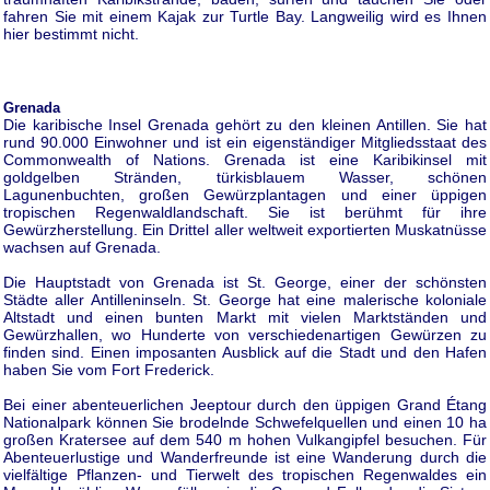
fahren Sie mit einem Kajak zur Turtle Bay. Langweilig wird es Ihnen
hier bestimmt nicht.
Grenada
Die karibische Insel Grenada gehört zu den kleinen Antillen. Sie hat
rund 90.000 Einwohner und ist ein eigenständiger Mitgliedsstaat des
Commonwealth of Nations. Grenada ist eine Karibikinsel mit
goldgelben Stränden, türkisblauem Wasser, schönen
Lagunenbuchten, großen Gewürzplantagen und einer üppigen
tropischen Regenwaldlandschaft. Sie ist berühmt für ihre
Gewürzherstellung. Ein Drittel aller weltweit exportierten Muskatnüsse
wachsen auf Grenada.
Die Hauptstadt von Grenada ist St. George, einer der schönsten
Städte aller Antilleninseln. St. George hat eine malerische koloniale
Altstadt und einen bunten Markt mit vielen Marktständen und
Gewürzhallen, wo Hunderte von verschiedenartigen Gewürzen zu
finden sind. Einen imposanten Ausblick auf die Stadt und den Hafen
haben Sie vom Fort Frederick.
Bei einer abenteuerlichen Jeeptour durch den üppigen Grand Étang
Nationalpark können Sie brodelnde Schwefelquellen und einen 10 ha
großen Kratersee auf dem 540 m hohen Vulkangipfel besuchen. Für
Abenteuerlustige und Wanderfreunde ist eine Wanderung durch die
vielfältige Pflanzen- und Tierwelt des tropischen Regenwaldes ein