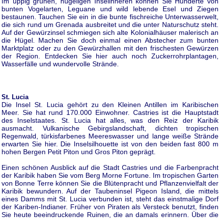
Im üppig grünen, hügeligen Inselinneren können Sie Hunderte von
bunten Vogelarten, Leguane und wild lebende Esel und Ziegen
bestaunen. Tauchen Sie ein in die bunte fischreiche Unterwasserwelt,
die sich rund um Grenada ausbreitet und die unter Naturschutz steht.
Auf der Gewürzinsel schmiegen sich alte Kolonialhäuser malerisch an
die Hügel. Machen Sie doch einmal einen Abstecher zum bunten
Marktplatz oder zu den Gewürzhallen mit den frischesten Gewürzen
der Region. Entdecken Sie hier auch noch Zuckerrohrplantagen,
Wasserfälle und wundervolle Strände.
St. Lucia
Die Insel St. Lucia gehört zu den Kleinen Antillen im Karibischen
Meer. Sie hat rund 170.000 Einwohner. Castries ist die Hauptstadt
des Inselstaates. St. Lucia hat alles, was den Reiz der Karibik
ausmacht. Vulkanische Gebirgslandschaft, dichten tropischen
Regenwald, türkisfarbenes Meereswasser und lange weiße Strände
erwarten Sie hier. Die Inselsilhouette ist von den beiden fast 800 m
hohen Bergen Petit Piton und Gros Piton geprägt.
Einen schönen Ausblick auf die Stadt Castries und die Farbenpracht
der Karibik haben Sie vom Berg Morne Fortune. Im tropischen Garten
von Bonne Terre können Sie die Blütenpracht und Pflanzenvielfalt der
Karibik bewundern. Auf der Taubeninsel Pigeon Island, die mittels
eines Damms mit St. Lucia verbunden ist, steht das einstmalige Dorf
der Kariben-Indianer. Früher von Piraten als Versteck benutzt, finden
Sie heute beeindruckende Ruinen, die an damals erinnern. Über die