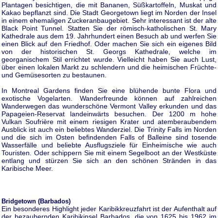
Plantagen besichtigen, die mit Bananen, Süßkartoffeln, Muskat und
Kakao bepflanzt sind. Die Stadt Georgetown liegt im Norden der Insel
in einem ehemaligen Zuckeranbaugebiet. Sehr interessant ist der alte
Black Point Tunnel. Statten Sie der römisch-katholischen St. Mary
Kathedrale aus dem 19. Jahrhundert einen Besuch ab und werfen Sie
einen Blick auf den Friedhof. Oder machen Sie sich ein eigenes Bild
von der historischen St. Georgs Kathedrale, welche im
georganischem Stil errichtet wurde. Vielleicht haben Sie auch Lust,
über einen lokalen Markt zu schlendern und die heimischen Früchte-
und Gemüsesorten zu bestaunen.
In Montreal Gardens finden Sie eine blühende bunte Flora und
exotische Vogelarten. Wanderfreunde können auf zahlreichen
Wanderwegen das wunderschöne Vermont Valley erkunden und das
Papageien-Reservat landeinwärts besuchen. Der 1200 m hohe
Vulkan Soufrière mit einem riesigen Krater und atemberaubendem
Ausblick ist auch ein beliebtes Wanderziel. Die Trinity Falls im Norden
und die sich im Osten befindenden Falls of Balleine sind tosende
Wasserfälle und beliebte Ausflugsziele für Einheimische wie auch
Touristen. Oder schippern Sie mit einem Segelboot an der Westküste
entlang und stürzen Sie sich an den schönen Stränden in das
Karibische Meer.
Bridgetown (Barbados)
Ein besonderes Highlight jeder Karibikkreuzfahrt ist der Aufenthalt auf
der bezaubernden Karibikinsel Barbados, die von 1625 bis 1962 im