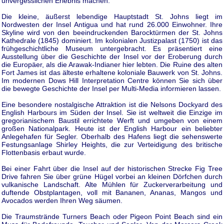
unvergesslichen Erlebnis machen.
Die kleine, äußerst lebendige Hauptstadt St. Johns liegt im
Nordwesten der Insel Antigua und hat rund 26.000 Einwohner. Ihre
Skyline wird von den beeindruckenden Barocktürmen der St. Johns
Kathedrale (1845) dominiert. Im kolonialen Justizpalast (1750) ist das
frühgeschichtliche Museum untergebracht. Es präsentiert eine
Ausstellung über die Geschichte der Insel vor der Eroberung durch
die Europäer, als die Arawak-Indianer hier lebten. Die Ruine des alten
Fort James ist das älteste erhaltene koloniale Bauwerk von St. Johns.
Im modernen Dows Hill Interpretation Centre können Sie sich über
die bewegte Geschichte der Insel per Multi-Media informieren lassen.
Eine besondere nostalgische Attraktion ist die Nelsons Dockyard des
English Harbours im Süden der Insel. Sie ist weltweit die Einzige im
gregorianischem Baustil errichtete Werft und umgeben von einem
großen Nationalpark. Heute ist der English Harbour ein beliebter
Anlegehafen für Segler. Oberhalb des Hafens liegt die sehenswerte
Festungsanlage Shirley Heights, die zur Verteidigung des britische
Flottenbasis erbaut wurde.
Bei einer Fahrt über die Insel auf der historischen Strecke Fig Tree
Drive fahren Sie über grüne Hügel vorbei an kleinen Dörfchen durch
vulkanische Landschaft. Alte Mühlen für Zuckerverarbeitung und
duftende Obstplantagen, voll mit Bananen, Ananas, Mangos und
Avocados werden Ihren Weg säumen.
Die Traumstrände Turners Beach oder Pigeon Point Beach sind ein