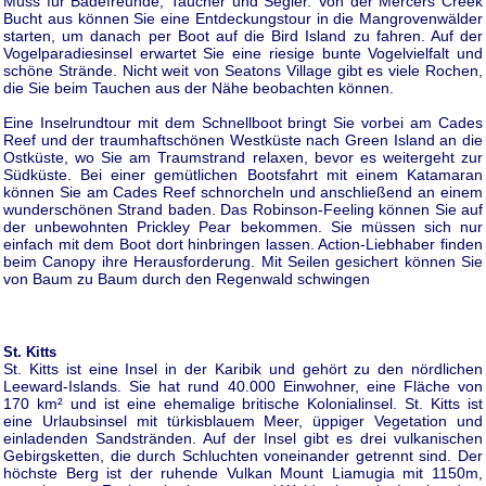
Muss für Badefreunde, Taucher und Segler. Von der Mercers Creek
Bucht aus können Sie eine Entdeckungstour in die Mangrovenwälder
starten, um danach per Boot auf die Bird Island zu fahren. Auf der
Vogelparadiesinsel erwartet Sie eine riesige bunte Vogelvielfalt und
schöne Strände. Nicht weit von Seatons Village gibt es viele Rochen,
die Sie beim Tauchen aus der Nähe beobachten können.
Eine Inselrundtour mit dem Schnellboot bringt Sie vorbei am Cades
Reef und der traumhaftschönen Westküste nach Green Island an die
Ostküste, wo Sie am Traumstrand relaxen, bevor es weitergeht zur
Südküste. Bei einer gemütlichen Bootsfahrt mit einem Katamaran
können Sie am Cades Reef schnorcheln und anschließend an einem
wunderschönen Strand baden. Das Robinson-Feeling können Sie auf
der unbewohnten Prickley Pear bekommen. Sie müssen sich nur
einfach mit dem Boot dort hinbringen lassen. Action-Liebhaber finden
beim Canopy ihre Herausforderung. Mit Seilen gesichert können Sie
von Baum zu Baum durch den Regenwald schwingen
St. Kitts
St. Kitts ist eine Insel in der Karibik und gehört zu den nördlichen
Leeward-Islands. Sie hat rund 40.000 Einwohner, eine Fläche von
170 km² und ist eine ehemalige britische Kolonialinsel. St. Kitts ist
eine Urlaubsinsel mit türkisblauem Meer, üppiger Vegetation und
einladenden Sandstränden. Auf der Insel gibt es drei vulkanischen
Gebirgsketten, die durch Schluchten voneinander getrennt sind. Der
höchste Berg ist der ruhende Vulkan Mount Liamugia mit 1150m,