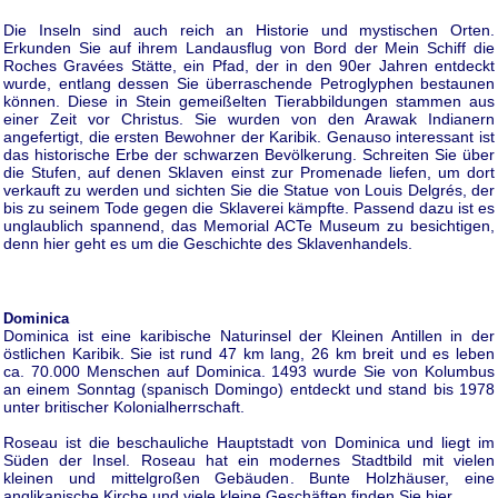
Die Inseln sind auch reich an Historie und mystischen Orten.
Erkunden Sie auf ihrem Landausflug von Bord der Mein Schiff die
Roches Gravées Stätte, ein Pfad, der in den 90er Jahren entdeckt
wurde, entlang dessen Sie überraschende Petroglyphen bestaunen
können. Diese in Stein gemeißelten Tierabbildungen stammen aus
einer Zeit vor Christus. Sie wurden von den Arawak Indianern
angefertigt, die ersten Bewohner der Karibik. Genauso interessant ist
das historische Erbe der schwarzen Bevölkerung. Schreiten Sie über
die Stufen, auf denen Sklaven einst zur Promenade liefen, um dort
verkauft zu werden und sichten Sie die Statue von Louis Delgrés, der
bis zu seinem Tode gegen die Sklaverei kämpfte. Passend dazu ist es
unglaublich spannend, das Memorial ACTe Museum zu besichtigen,
denn hier geht es um die Geschichte des Sklavenhandels.
Dominica
Dominica ist eine karibische Naturinsel der Kleinen Antillen in der
östlichen Karibik. Sie ist rund 47 km lang, 26 km breit und es leben
ca. 70.000 Menschen auf Dominica. 1493 wurde Sie von Kolumbus
an einem Sonntag (spanisch Domingo) entdeckt und stand bis 1978
unter britischer Kolonialherrschaft.
Roseau ist die beschauliche Hauptstadt von Dominica und liegt im
Süden der Insel. Roseau hat ein modernes Stadtbild mit vielen
kleinen und mittelgroßen Gebäuden. Bunte Holzhäuser, eine
anglikanische Kirche und viele kleine Geschäften finden Sie hier.