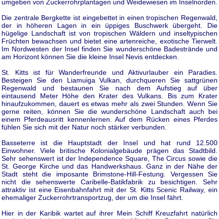
umgeben von Zuckerrohrplantagen und Weidewiesen im Inselnorden.
Die zentrale Bergkette ist eingebettet in einen tropischen Regenwald,
der in höheren Lagen in ein üppiges Buschwerk übergeht. Die
hügelige Landschaft ist von tropischen Wäldern und inseltypischen
Früchten bewachsen und bietet eine artenreiche, exotische Tierwelt.
Im Nordwesten der Insel finden Sie wunderschöne Badestrände und
am Horizont können Sie die kleine Insel Nevis entdecken.
St. Kitts ist für Wanderfreunde und Aktivurlauber ein Paradies.
Besteigen Sie den Liamuiga Vulkan, durchqueren Sie sattgrünen
Regenwald und bestaunen Sie nach dem Aufstieg auf über
eintausend Meter Höhe den Krater des Vulkans. Bis zum Krater
hinaufzukommen, dauert es etwas mehr als zwei Stunden. Wenn Sie
gerne reiten, können Sie die wunderschöne Landschaft auch bei
einem Pferdeausritt kennenlernen. Auf dem Rücken eines Pferdes
fühlen Sie sich mit der Natur noch stärker verbunden.
Basseterre ist die Hauptstadt der Insel und hat rund 12.500
Einwohner. Viele britische Kolonialgebäude prägen das Stadtbild.
Sehr sehenswert ist der Independence Square, The Circus sowie die
St. George Kirche und das Handwerkshaus. Ganz in der Nähe der
Stadt steht die imposante Brimstone-Hill-Festung. Vergessen Sie
nicht die sehenswerte Caribelle-Batikfabrik zu besichtigen. Sehr
attraktiv ist eine Eisenbahnfahrt mit der St. Kitts Scenic Railway, ein
ehemaliger Zuckerrohrtransportzug, der um die Insel fährt.
Hier in der Karibik wartet auf ihrer Mein Schiff Kreuzfahrt natürlich