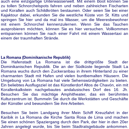
auch eine einzigartige Unterwasserwelt. Mit einem Boot können Sie
zu tollen Schnorchelspots fahren und neben zahlreichen Fischarten
und Korallen auch Schildkröten bestaunen. Oder seien Sie bei einer
Kajaktour dabei, erkunden Sie die westliche Küste von St. Kitts und
springen Sie hier und da mal ins Wasser, um die Meeresbewohner
mit einem Schnorchel kennenzulernen. Wenn Sie das Tauchen
ausprobieren möchten, können Sie es hier versuchen. Vollkommen
entspannen können Sie nach einer Fahrt mit einem Wassertaxi an
einem der traumhaften Strände.
La Romana (Dominikanische Republik)
Die Hafenstadt La Romana ist die drittgrößte Stadt der
Dominikanischen Republik. Die an der Südküste liegende Stadt La
Romana wuchs durch den Zuckeranbau in ihrem Hinterland zu einer
charmanten Stadt mit Hafen und vielen buntbemalten Häusern. Die
Umgebung von La Romana hat viele Sehenswürdigkeiten zu bieten.
Ein beliebtes Ausflugsziel ist das Künstlerdorf Altos de Chavón, ein mit
Korallenkalkstein nachgebautes andalusisches Dorf des 16. Jh.
Besuchen Sie das mächtige Amphitheater, das ein berühmtes
Kulturzentrum ist. Bummeln Sie durch die Werkstätten und Geschäfte
der Künstler und bewundern Sie ihre Arbeiten.
Besuchen Sie beim Landgang ihrer Mein Schiff Kreuzfahrt in der
Karibik in La Romana die Kirche Santa Rosa de Lima und machen
Sie einen schönen Spaziergang durch den Park, der hier in den 20er
Jahren angelegt wurde, bis Sie beim Stadtratsgebäude ankommen.