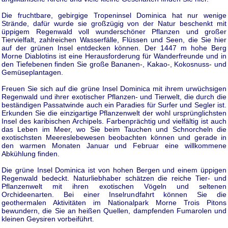
Die fruchtbare, gebirgige Tropeninsel Dominica hat nur wenige
Strände, dafür wurde sie großzügig von der Natur beschenkt mit
üppigem Regenwald voll wunderschöner Pflanzen und großer
Tiervielfalt, zahlreichen Wasserfälle, Flüssen und Seen, die Sie hier
auf der grünen Insel entdecken können. Der 1447 m hohe Berg
Morne Diablotins ist eine Herausforderung für Wanderfreunde und in
den Tiefebenen finden Sie große Bananen-, Kakao-, Kokosnuss- und
Gemüseplantagen.
Freuen Sie sich auf die grüne Insel Dominica mit ihrem urwüchsigen
Regenwald und ihrer exotischer Pflanzen- und Tierwelt, die durch die
beständigen Passatwinde auch ein Paradies für Surfer und Segler ist.
Erkunden Sie die einzigartige Pflanzenwelt der wohl ursprünglichsten
Insel des karibischen Archipels. Farbenprächtig und vielfältig ist auch
das Leben im Meer, wo Sie beim Tauchen und Schnorcheln die
exotischsten Meereslebewesen beobachten können und gerade in
den warmen Monaten Januar und Februar eine willkommene
Abkühlung finden.
Die grüne Insel Dominica ist von hohen Bergen und einem üppigen
Regenwald bedeckt. Naturliebhaber schätzen die reiche Tier- und
Pflanzenwelt mit ihren exotischen Vögeln und seltenen
Orchideenarten. Bei einer Inselrundfahrt können Sie die
geothermalen Aktivitäten im Nationalpark Morne Trois Pitons
bewundern, die Sie an heißen Quellen, dampfenden Fumarolen und
kleinen Geysiren vorbeiführt.