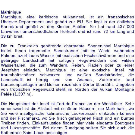
Martinique
Martinique, eine karibische Vulkaninsel, ist ein französisches
Übersee-Departement und gehört zur EU. Sie liegt in der östlichen
Karibik und gehört zu den Kleinen Antillen. Sie hat rund 437 000
Einwohner unterschiedlichster Herkunft und ist rund 72 km lang und
39 km breit.
Die zu Frankreich gehörende charmante Sonneninsel Martinique
bietet Ihnen traumhafte Sandstrände mit im Winde wehenden
Palmen, azurblaues Wasser mit exotischen Fischschwärmen und eine
gebirgige Landschaft mit saftigen Regenwäldern und wilden
Wasserfällen, die zum Wandern, Reiten, Radeln oder zu einer
Jeepfahrt einladen. Martinique ist eine exotische Insel mit
traumhaftschönen schwarzen und weißen Sandstränden, die
Landschaft ist bergig und von Ananas-, Zuckerrohr- und
Bananenplantagen und kleinen reizenden Dörfer übersäht. Umgeben
von tropischen Regenwald steht im Norden der Vulkan Montagne
Pelée (1.397 m).
Die Hauptstadt der Insel ist Fort-de-France an der Westküste. Sehr
sehenswert ist die Altstadt mit schönen Häusern, die Markthalle, wo
Sie viele inseltypische kulinarische Leckerbissen einkaufen können
und der Fischmarkt, wo Sie frisch gefangenen Fisch und ein buntes
Treiben finden. Einkaufslustige finden hier viele elegante Boutiquen
und Luxusgeschäfte. Bei einem Rundgang sollten Sie sich auch die
Kathedrale Saint-Louis besichtigen.