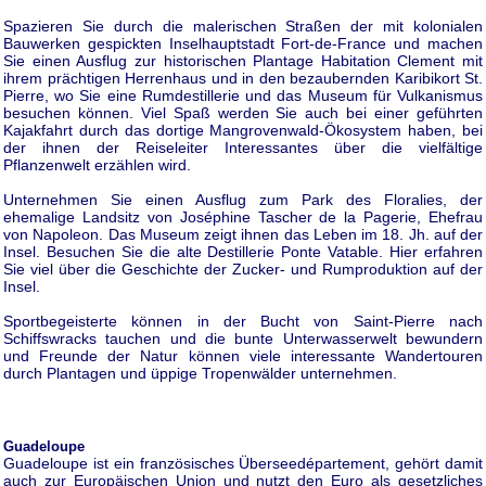
Spazieren Sie durch die malerischen Straßen der mit kolonialen
Bauwerken gespickten Inselhauptstadt Fort-de-France und machen
Sie einen Ausflug zur historischen Plantage Habitation Clement mit
ihrem prächtigen Herrenhaus und in den bezaubernden Karibikort St.
Pierre, wo Sie eine Rumdestillerie und das Museum für Vulkanismus
besuchen können. Viel Spaß werden Sie auch bei einer geführten
Kajakfahrt durch das dortige Mangrovenwald-Ökosystem haben, bei
der ihnen der Reiseleiter Interessantes über die vielfältige
Pflanzenwelt erzählen wird.
Unternehmen Sie einen Ausflug zum Park des Floralies, der
ehemalige Landsitz von Joséphine Tascher de la Pagerie, Ehefrau
von Napoleon. Das Museum zeigt ihnen das Leben im 18. Jh. auf der
Insel. Besuchen Sie die alte Destillerie Ponte Vatable. Hier erfahren
Sie viel über die Geschichte der Zucker- und Rumproduktion auf der
Insel.
Sportbegeisterte können in der Bucht von Saint-Pierre nach
Schiffswracks tauchen und die bunte Unterwasserwelt bewundern
und Freunde der Natur können viele interessante Wandertouren
durch Plantagen und üppige Tropenwälder unternehmen.
Guadeloupe
Guadeloupe ist ein französisches Überseedépartement, gehört damit
auch zur Europäischen Union und nutzt den Euro als gesetzliches