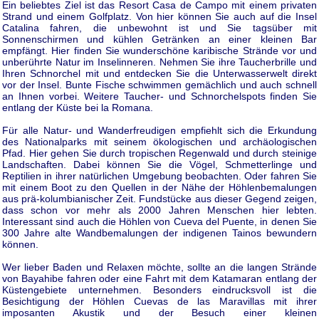
Ein beliebtes Ziel ist das Resort Casa de Campo mit einem privaten
Strand und einem Golfplatz. Von hier können Sie auch auf die Insel
Catalina fahren, die unbewohnt ist und Sie tagsüber mit
Sonnenschirmen und kühlen Getränken an einer kleinen Bar
empfängt. Hier finden Sie wunderschöne karibische Strände vor und
unberührte Natur im Inselinneren. Nehmen Sie ihre Taucherbrille und
Ihren Schnorchel mit und entdecken Sie die Unterwasserwelt direkt
vor der Insel. Bunte Fische schwimmen gemächlich und auch schnell
an Ihnen vorbei. Weitere Taucher- und Schnorchelspots finden Sie
entlang der Küste bei la Romana.
Für alle Natur- und Wanderfreudigen empfiehlt sich die Erkundung
des Nationalparks mit seinem ökologischen und archäologischen
Pfad. Hier gehen Sie durch tropischen Regenwald und durch steinige
Landschaften. Dabei können Sie die Vögel, Schmetterlinge und
Reptilien in ihrer natürlichen Umgebung beobachten. Oder fahren Sie
mit einem Boot zu den Quellen in der Nähe der Höhlenbemalungen
aus prä-kolumbianischer Zeit. Fundstücke aus dieser Gegend zeigen,
dass schon vor mehr als 2000 Jahren Menschen hier lebten.
Interessant sind auch die Höhlen von Cueva del Puente, in denen Sie
300 Jahre alte Wandbemalungen der indigenen Tainos bewundern
können.
Wer lieber Baden und Relaxen möchte, sollte an die langen Strände
von Bayahibe fahren oder eine Fahrt mit dem Katamaran entlang der
Küstengebiete unternehmen. Besonders eindrucksvoll ist die
Besichtigung der Höhlen Cuevas de las Maravillas mit ihrer
imposanten Akustik und der Besuch einer kleinen