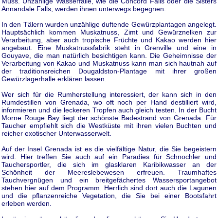
Muss. Unzählige Wasserfälle, wie die Concord Falls oder die Sisters
Annandale Falls, werden ihnen unterwegs begegnen.
In den Tälern wurden unzählige duftende Gewürzplantagen angelegt.
Hauptsächlich kommen Muskatnuss, Zimt und Gewürznelken zur
Verarbeitung, aber auch tropische Früchte und Kakao werden hier
angebaut. Eine Muskatnussfabrik steht in Grenville und eine in
Gouyave, die man natürlich besichtigen kann. Die Geheimnisse der
Verarbeitung von Kakao und Muskatnuss kann man sich hautnah auf
der traditionsreichen Dougaldston-Plantage mit ihrer großen
Gewürzlagerhalle erklären lassen.
Wer sich für die Rumherstellung interessiert, der kann sich in den
Rumdestillen von Grenada, wo oft noch per Hand destilliert wird,
informieren und die leckeren Tropfen auch gleich testen. In der Bucht
Morne Rouge Bay liegt der schönste Badestrand von Grenada. Für
Taucher empfiehlt sich die Westküste mit ihren vielen Buchten und
reicher exotischer Unterwasserwelt.
Auf der Insel Grenada ist es die vielfältige Natur, die Sie begeistern
wird. Hier treffen Sie auch auf ein Paradies für Schnochler und
Tauchersportler, die sich im glasklaren Karibikwasser an der
Schönheit der Meereslebewesen erfreuen. Traumhaftes
Tauchvergnügen und ein breitgefächertes Wassersportangebot
stehen hier auf dem Programm. Herrlich sind dort auch die Lagunen
und die pflanzenreiche Vegetation, die Sie bei einer Bootsfahrt
erleben werden.