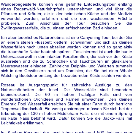
Wanderbegeisterte können eine geführte Entdeckungstour entlang
eines Regenwald-Naturlehrpfads unternehmen und viel über die
Pflanzen und Kräuter, die in der heimischen Küche und der Medizin
verwendet werden, erfahren und die dort wachsenden Früchte
probieren. Zum Abschluss der Tour besuchen Sie die
Zwillingswasserfälle, die zu einem erfrischenden Bad einladen.
Ein abenteuerliches Naturerlebnis ist eine Canyoning Tour, bei der Sie
an einem steilen Flussbett klettern, schwimmen und sich an kleinen
Wasserfällen nach unten abseilen werden können und so ganz aktiv
die traumhafte Natur hautnah spüren. Faszinierend ist auch die bunte
Unterwasserwelt in den intakten Korallenriffen, die sich vor der Küste
ausbreiten und die zu Schnochel- und Tauchtouren im glasklarem
Meereswasser einladen. Zahlreiche Delphin- und Walarten tummeln
sich in den Gewässern rund um Dominica, die Sie bei einer Whale
Watching Bootstour entlang der bezaubernden Küste sichten werden.
Roseau ist Ausgangspunkt für zahlreiche Ausflüge zu den
Naturschönheiten der Insel. Die Wasserfälle sind besonders
beeindruckend. Die 60 m hohen Trafalgar Falls sind von
wunderschönen Orchideen und Farnen umwachsen. Den kleinen
Emerald Pool Wasserfall erreichen Sie mit einer Fahrt durch herrliche
Tropenwaldlandschaft. Ein wenig anstrengen müssen Sie sich bei der
Erkundung der 130 m hohen Middleham Falls, die mit einem Sprung
ins kalte Nass belohnt wird. Dafür können Sie die Jacko-Falls mit
Leichtigkeit erklimmen.
Im Kariben-Reservat der Insel leben noch rund 500 Indianer vom