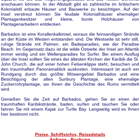
anschauen können. In der Altstadt gibt es zahlreiche im britischem
Kolonialstil erbaute Häuser und Bauwerke zu besichtigen. Auf der
Insel verstreut können Sie feudale Kolonialhäuser ehemaliger
Plantagenbesitzer und kleine, bunte Holzhäuser von
Plantagenarbeitern entdecken.
Barbados ist eine Korallenkalkinsel, woraus die feinsandigen Strände
an der Küste im Westen entstanden sind. Die Westseite ist sehr still,
ruhige Strände mit Palmen, ein Badeparadies, wie der Paradise
Beach. Im Gegensatz dazu ist die wilde Ostseite der Insel am Atlantik
immer windig und ein Wellenparadies für Surfer. Bei einem Ausflug
über die Insel sollten Sie eines der ältesten Kirchen der Karibik die St.
John Church, die auf einer hohen Felsenklippe steht, besuchen und
den traumhaften Panoramablick auskosten. Interessant ist auch ein
Rundgang durch das größte Möwengebiet Barbados und eine
Besichtigung der alten Sunbury Plantage, eine ehemalige
Zuckerrohrplantage, wo ihnen die Geschichte des Rums vermittelt
wird.
Genießen Sie die Zeit auf Barbados, gehen Sie an einen der
traumhaften Karibikstrände, baden, surfen und tauchen Sie oder
fahren Sie mit einem Kajak zur Turtle Bay. Langweilig wird es Ihnen
hier bestimmt nicht.
Preise, Schiffsinfos, Reisedetails
Anfrage - Buchung