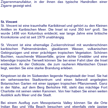
Zigarrenmanufaktur, in der ihnen das typische Handrollen einer
Zigarre gezeigt wird.
St. Vincent
St. Vincent ist eine traumhafte Karibikinsel und gehört zu den Kleinen
Antillen im Karibischen Meer. Die Insel ist rund 350 km² groß. Sie
wurde 1498 von Kolumbus entdeckt, war lange Jahre eine britische
Kronkolonie und ist seit 1979 unabhängig.
St. Vincent ist eine ehemalige Zuckerrohrinsel mit wunderschönen
karibischen Palmenstränden, glasklarem Wasser, vulkanischen
Gebirgszügen und einer prächtigen tropischen Vegetation. Schönen
Buchten, rauschende Wässerfälle, grüne dichte Urwälder und eine
lebendige tropische Tierwelt können Sie bei einer Fahrt über die Insel
entdecken. An der Ostküste, die zum rauheren Atlantischen Ozean
liegt, werden Sie eine starke Brandung erleben.
Kingstown ist die im Südwesten liegende Hauptstadt der Insel. Sie hat
ein sehenswertes Stadtzentrum und einen liebevoll angelegten
Botanischen Garten mit einer üppigen tropischen Pflanzenwelt. Ganz
in der Nähe, auf dem Berg Berkshire Hill, steht das mächtige Fort
Charlotte mit seinen vielen Kanonen. Von hier haben Sie einen weiten
Ausblick aufs Meer und die Stadt.
Bei einem Ausflug zum Mesopotamia Valley können Sie die Orte
Indian Bay und Villa Beach besuchen und ebenfalls viele üppige