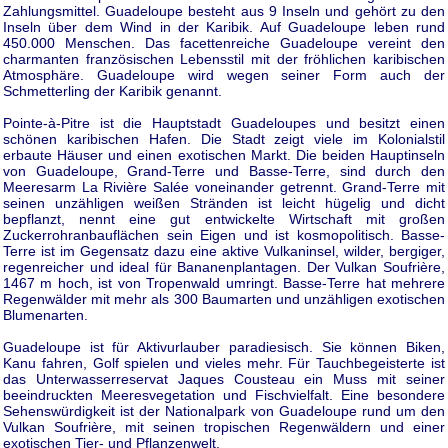
Zahlungsmittel. Guadeloupe besteht aus 9 Inseln und gehört zu den
Inseln über dem Wind in der Karibik. Auf Guadeloupe leben rund
450.000 Menschen. Das facettenreiche Guadeloupe vereint den
charmanten französischen Lebensstil mit der fröhlichen karibischen
Atmosphäre. Guadeloupe wird wegen seiner Form auch der
Schmetterling der Karibik genannt.
Pointe-à-Pitre ist die Hauptstadt Guadeloupes und besitzt einen
schönen karibischen Hafen. Die Stadt zeigt viele im Kolonialstil
erbaute Häuser und einen exotischen Markt. Die beiden Hauptinseln
von Guadeloupe, Grand-Terre und Basse-Terre, sind durch den
Meeresarm La Rivière Salée voneinander getrennt. Grand-Terre mit
seinen unzähligen weißen Stränden ist leicht hügelig und dicht
bepflanzt, nennt eine gut entwickelte Wirtschaft mit großen
Zuckerrohranbauflächen sein Eigen und ist kosmopolitisch. Basse-
Terre ist im Gegensatz dazu eine aktive Vulkaninsel, wilder, bergiger,
regenreicher und ideal für Bananenplantagen. Der Vulkan Soufrière,
1467 m hoch, ist von Tropenwald umringt. Basse-Terre hat mehrere
Regenwälder mit mehr als 300 Baumarten und unzähligen exotischen
Blumenarten.
Guadeloupe ist für Aktivurlauber paradiesisch. Sie können Biken,
Kanu fahren, Golf spielen und vieles mehr. Für Tauchbegeisterte ist
das Unterwasserreservat Jaques Cousteau ein Muss mit seiner
beeindruckten Meeresvegetation und Fischvielfalt. Eine besondere
Sehenswürdigkeit ist der Nationalpark von Guadeloupe rund um den
Vulkan Soufrière, mit seinen tropischen Regenwäldern und einer
exotischen Tier- und Pflanzenwelt.