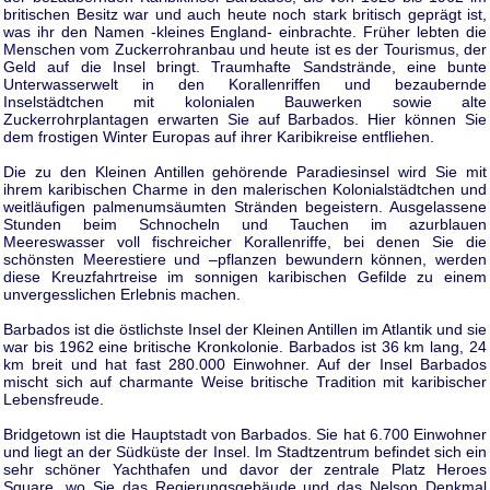
britischen Besitz war und auch heute noch stark britisch geprägt ist,
was ihr den Namen -kleines England- einbrachte. Früher lebten die
Menschen vom Zuckerrohranbau und heute ist es der Tourismus, der
Geld auf die Insel bringt. Traumhafte Sandstrände, eine bunte
Unterwasserwelt in den Korallenriffen und bezaubernde
Inselstädtchen mit kolonialen Bauwerken sowie alte
Zuckerrohrplantagen erwarten Sie auf Barbados. Hier können Sie
dem frostigen Winter Europas auf ihrer Karibikreise entfliehen.
Die zu den Kleinen Antillen gehörende Paradiesinsel wird Sie mit
ihrem karibischen Charme in den malerischen Kolonialstädtchen und
weitläufigen palmenumsäumten Stränden begeistern. Ausgelassene
Stunden beim Schnocheln und Tauchen im azurblauen
Meereswasser voll fischreicher Korallenriffe, bei denen Sie die
schönsten Meerestiere und –pflanzen bewundern können, werden
diese Kreuzfahrtreise im sonnigen karibischen Gefilde zu einem
unvergesslichen Erlebnis machen.
Barbados ist die östlichste Insel der Kleinen Antillen im Atlantik und sie
war bis 1962 eine britische Kronkolonie. Barbados ist 36 km lang, 24
km breit und hat fast 280.000 Einwohner. Auf der Insel Barbados
mischt sich auf charmante Weise britische Tradition mit karibischer
Lebensfreude.
Bridgetown ist die Hauptstadt von Barbados. Sie hat 6.700 Einwohner
und liegt an der Südküste der Insel. Im Stadtzentrum befindet sich ein
sehr schöner Yachthafen und davor der zentrale Platz Heroes
Square, wo Sie das Regierungsgebäude und das Nelson Denkmal