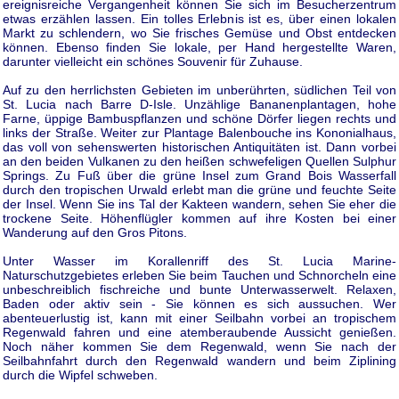
ereignisreiche Vergangenheit können Sie sich im Besucherzentrum
etwas erzählen lassen. Ein tolles Erlebnis ist es, über einen lokalen
Markt zu schlendern, wo Sie frisches Gemüse und Obst entdecken
können. Ebenso finden Sie lokale, per Hand hergestellte Waren,
darunter vielleicht ein schönes Souvenir für Zuhause.
Auf zu den herrlichsten Gebieten im unberührten, südlichen Teil von
St. Lucia nach Barre D-Isle. Unzählige Bananenplantagen, hohe
Farne, üppige Bambuspflanzen und schöne Dörfer liegen rechts und
links der Straße. Weiter zur Plantage Balenbouche ins Kononialhaus,
das voll von sehenswerten historischen Antiquitäten ist. Dann vorbei
an den beiden Vulkanen zu den heißen schwefeligen Quellen Sulphur
Springs. Zu Fuß über die grüne Insel zum Grand Bois Wasserfall
durch den tropischen Urwald erlebt man die grüne und feuchte Seite
der Insel. Wenn Sie ins Tal der Kakteen wandern, sehen Sie eher die
trockene Seite. Höhenflügler kommen auf ihre Kosten bei einer
Wanderung auf den Gros Pitons.
Unter Wasser im Korallenriff des St. Lucia Marine-
Naturschutzgebietes erleben Sie beim Tauchen und Schnorcheln eine
unbeschreiblich fischreiche und bunte Unterwasserwelt. Relaxen,
Baden oder aktiv sein - Sie können es sich aussuchen. Wer
abenteuerlustig ist, kann mit einer Seilbahn vorbei an tropischem
Regenwald fahren und eine atemberaubende Aussicht genießen.
Noch näher kommen Sie dem Regenwald, wenn Sie nach der
Seilbahnfahrt durch den Regenwald wandern und beim Ziplining
durch die Wipfel schweben.