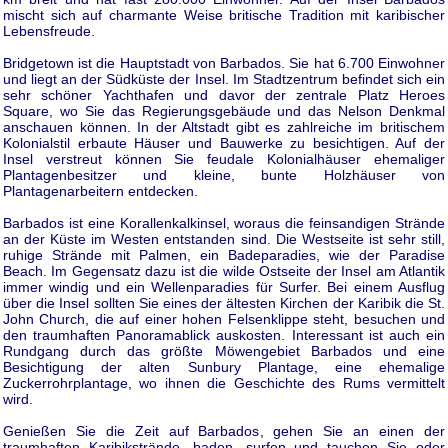
mischt sich auf charmante Weise britische Tradition mit karibischer
Lebensfreude.
Bridgetown ist die Hauptstadt von Barbados. Sie hat 6.700 Einwohner
und liegt an der Südküste der Insel. Im Stadtzentrum befindet sich ein
sehr schöner Yachthafen und davor der zentrale Platz Heroes
Square, wo Sie das Regierungsgebäude und das Nelson Denkmal
anschauen können. In der Altstadt gibt es zahlreiche im britischem
Kolonialstil erbaute Häuser und Bauwerke zu besichtigen. Auf der
Insel verstreut können Sie feudale Kolonialhäuser ehemaliger
Plantagenbesitzer und kleine, bunte Holzhäuser von
Plantagenarbeitern entdecken.
Barbados ist eine Korallenkalkinsel, woraus die feinsandigen Strände
an der Küste im Westen entstanden sind. Die Westseite ist sehr still,
ruhige Strände mit Palmen, ein Badeparadies, wie der Paradise
Beach. Im Gegensatz dazu ist die wilde Ostseite der Insel am Atlantik
immer windig und ein Wellenparadies für Surfer. Bei einem Ausflug
über die Insel sollten Sie eines der ältesten Kirchen der Karibik die St.
John Church, die auf einer hohen Felsenklippe steht, besuchen und
den traumhaften Panoramablick auskosten. Interessant ist auch ein
Rundgang durch das größte Möwengebiet Barbados und eine
Besichtigung der alten Sunbury Plantage, eine ehemalige
Zuckerrohrplantage, wo ihnen die Geschichte des Rums vermittelt
wird.
Genießen Sie die Zeit auf Barbados, gehen Sie an einen der
traumhaften Karibikstrände, baden, surfen und tauchen Sie oder