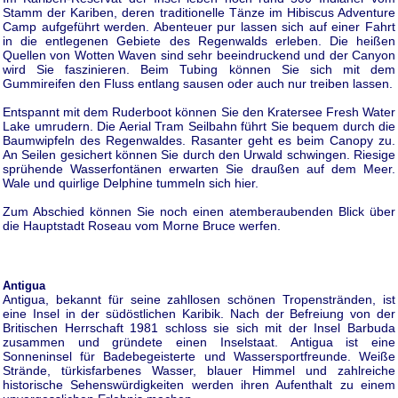
Stamm der Kariben, deren traditionelle Tänze im Hibiscus Adventure
Camp aufgeführt werden. Abenteuer pur lassen sich auf einer Fahrt
in die entlegenen Gebiete des Regenwalds erleben. Die heißen
Quellen von Wotten Waven sind sehr beeindruckend und der Canyon
wird Sie faszinieren. Beim Tubing können Sie sich mit dem
Gummireifen den Fluss entlang sausen oder auch nur treiben lassen.
Entspannt mit dem Ruderboot können Sie den Kratersee Fresh Water
Lake umrudern. Die Aerial Tram Seilbahn führt Sie bequem durch die
Baumwipfeln des Regenwaldes. Rasanter geht es beim Canopy zu.
An Seilen gesichert können Sie durch den Urwald schwingen. Riesige
sprühende Wasserfontänen erwarten Sie draußen auf dem Meer.
Wale und quirlige Delphine tummeln sich hier.
Zum Abschied können Sie noch einen atemberaubenden Blick über
die Hauptstadt Roseau vom Morne Bruce werfen.
Antigua
Antigua, bekannt für seine zahllosen schönen Tropenstränden, ist
eine Insel in der südöstlichen Karibik. Nach der Befreiung von der
Britischen Herrschaft 1981 schloss sie sich mit der Insel Barbuda
zusammen und gründete einen Inselstaat. Antigua ist eine
Sonneninsel für Badebegeisterte und Wassersportfreunde. Weiße
Strände, türkisfarbenes Wasser, blauer Himmel und zahlreiche
historische Sehenswürdigkeiten werden ihren Aufenthalt zu einem