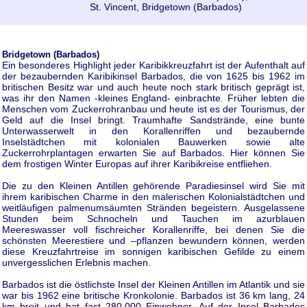
St. Vincent, Bridgetown (Barbados)
Bridgetown (Barbados)
Ein besonderes Highlight jeder Karibikkreuzfahrt ist der Aufenthalt auf
der bezaubernden Karibikinsel Barbados, die von 1625 bis 1962 im
britischen Besitz war und auch heute noch stark britisch geprägt ist,
was ihr den Namen -kleines England- einbrachte. Früher lebten die
Menschen vom Zuckerrohranbau und heute ist es der Tourismus, der
Geld auf die Insel bringt. Traumhafte Sandstrände, eine bunte
Unterwasserwelt in den Korallenriffen und bezaubernde
Inselstädtchen mit kolonialen Bauwerken sowie alte
Zuckerrohrplantagen erwarten Sie auf Barbados. Hier können Sie
dem frostigen Winter Europas auf ihrer Karibikreise entfliehen.
Die zu den Kleinen Antillen gehörende Paradiesinsel wird Sie mit
ihrem karibischen Charme in den malerischen Kolonialstädtchen und
weitläufigen palmenumsäumten Stränden begeistern. Ausgelassene
Stunden beim Schnocheln und Tauchen im azurblauen
Meereswasser voll fischreicher Korallenriffe, bei denen Sie die
schönsten Meerestiere und –pflanzen bewundern können, werden
diese Kreuzfahrtreise im sonnigen karibischen Gefilde zu einem
unvergesslichen Erlebnis machen.
Barbados ist die östlichste Insel der Kleinen Antillen im Atlantik und sie
war bis 1962 eine britische Kronkolonie. Barbados ist 36 km lang, 24
km breit und hat fast 280.000 Einwohner. Auf der Insel Barbados