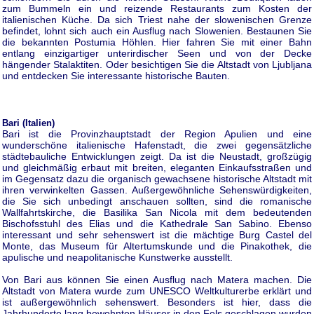
zum Bummeln ein und reizende Restaurants zum Kosten der
italienischen Küche. Da sich Triest nahe der slowenischen Grenze
befindet, lohnt sich auch ein Ausflug nach Slowenien. Bestaunen Sie
die bekannten Postumia Höhlen. Hier fahren Sie mit einer Bahn
entlang einzigartiger unterirdischer Seen und von der Decke
hängender Stalaktiten. Oder besichtigen Sie die Altstadt von Ljubljana
und entdecken Sie interessante historische Bauten.
Bari (Italien)
Bari ist die Provinzhauptstadt der Region Apulien und eine
wunderschöne italienische Hafenstadt, die zwei gegensätzliche
städtebauliche Entwicklungen zeigt. Da ist die Neustadt, großzügig
und gleichmäßig erbaut mit breiten, eleganten Einkaufsstraßen und
im Gegensatz dazu die organisch gewachsene historische Altstadt mit
ihren verwinkelten Gassen. Außergewöhnliche Sehenswürdigkeiten,
die Sie sich unbedingt anschauen sollten, sind die romanische
Wallfahrtskirche, die Basilika San Nicola mit dem bedeutenden
Bischofsstuhl des Elias und die Kathedrale San Sabino. Ebenso
interessant und sehr sehenswert ist die mächtige Burg Castel del
Monte, das Museum für Altertumskunde und die Pinakothek, die
apulische und neapolitanische Kunstwerke ausstellt.
Von Bari aus können Sie einen Ausflug nach Matera machen. Die
Altstadt von Matera wurde zum UNESCO Weltkulturerbe erklärt und
ist außergewöhnlich sehenswert. Besonders ist hier, dass die
Jahrhunderte lang bewohnten Häuser in den Fels geschlagen wurden