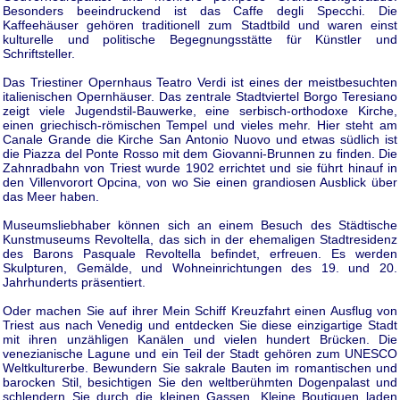
Besonders beeindruckend ist das Caffe degli Specchi. Die
Kaffeehäuser gehören traditionell zum Stadtbild und waren einst
kulturelle und politische Begegnungsstätte für Künstler und
Schriftsteller.
Das Triestiner Opernhaus Teatro Verdi ist eines der meistbesuchten
italienischen Opernhäuser. Das zentrale Stadtviertel Borgo Teresiano
zeigt viele Jugendstil-Bauwerke, eine serbisch-orthodoxe Kirche,
einen griechisch-römischen Tempel und vieles mehr. Hier steht am
Canale Grande die Kirche San Antonio Nuovo und etwas südlich ist
die Piazza del Ponte Rosso mit dem Giovanni-Brunnen zu finden. Die
Zahnradbahn von Triest wurde 1902 errichtet und sie führt hinauf in
den Villenvorort Opcina, von wo Sie einen grandiosen Ausblick über
das Meer haben.
Museumsliebhaber können sich an einem Besuch des Städtische
Kunstmuseums Revoltella, das sich in der ehemaligen Stadtresidenz
des Barons Pasquale Revoltella befindet, erfreuen. Es werden
Skulpturen, Gemälde, und Wohneinrichtungen des 19. und 20.
Jahrhunderts präsentiert.
Oder machen Sie auf ihrer Mein Schiff Kreuzfahrt einen Ausflug von
Triest aus nach Venedig und entdecken Sie diese einzigartige Stadt
mit ihren unzähligen Kanälen und vielen hundert Brücken. Die
venezianische Lagune und ein Teil der Stadt gehören zum UNESCO
Weltkulturerbe. Bewundern Sie sakrale Bauten im romantischen und
barocken Stil, besichtigen Sie den weltberühmten Dogenpalast und
schlendern Sie durch die kleinen Gassen. Kleine Boutiquen laden