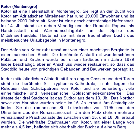
Kotor (Montenegro)
Kotor ist eine Hafenstadt in Montenegro. Sie liegt an der Bucht von
Kotor am Adriatischen Mittelmeer, hat rund 19.000 Einwohner und ist
beinahe 2000 Jahre alt. Kotor ist eine geschichtsträchtige Hafenstadt.
Im 14. Jh. stand sie neben Venedig und der Republik Ragusa als
Handelsstadt und Warenumschlagplatz an der Spitze des
Mittelmeerhandels. Heute ist sie mit ihrer traumhaften Bucht das
meistbesuchte Urlaubsgebiet in Montenegro.
Der Hafen von Kotor ruht umsäumt von einer mächtigen Bergkette in
einer malerischen Bucht. Die berühmte Altstadt mit wunderschönen
Palästen und Kirchen wurde bei einem Erdbeben im Jahre 1979
leider beschädigt, aber im Anschluss wieder restauriert, so dass das
Stadtbild heute von prächtigen Gebäuden und Bauwerken geprägt ist.
In der mittelalterlichen Altstadt mit ihren engen Gassen und drei Toren
steht die berühmte St. Tryphonius-Kathedrale, in ihr liegen die
Reliquien des Schutzpatrons von Kotor und sie beherbergt viele
einheimische und venezianische Goldschmiedekunstwerke. Das
älteste der drei Stadttore ist das Südtor aus dem 13. Jh.. Das Nordtor
sowie das Haupttor wurden beide im 16. Jh. erbaut. Am Altstadtplatz
finden Sie die romanische St. Lukaskirche von 1195 und den
Uhrenturm aus der Renaissancezeit. Um den Platz stehen mehrere
venezianische Prachtpaläste die zwischen dem 15. und 18. Jh. erbaut
wurden. Die wehrhafte Stadtmauer von Kotor, mit einer Länge von
mehr als 4,5 km, befindet sich oberhalb der Bucht auf einem Berg