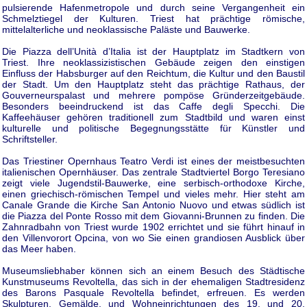
pulsierende Hafenmetropole und durch seine Vergangenheit ein
Schmelztiegel der Kulturen. Triest hat prächtige römische,
mittelalterliche und neoklassische Paläste und Bauwerke.
Die Piazza dell’Unità d’Italia ist der Hauptplatz im Stadtkern von
Triest. Ihre neoklassizistischen Gebäude zeigen den einstigen
Einfluss der Habsburger auf den Reichtum, die Kultur und den Baustil
der Stadt. Um den Hauptplatz steht das prächtige Rathaus, der
Gouverneurspalast und mehrere pompöse Gründerzeitgebäude.
Besonders beeindruckend ist das Caffe degli Specchi. Die
Kaffeehäuser gehören traditionell zum Stadtbild und waren einst
kulturelle und politische Begegnungsstätte für Künstler und
Schriftsteller.
Das Triestiner Opernhaus Teatro Verdi ist eines der meistbesuchten
italienischen Opernhäuser. Das zentrale Stadtviertel Borgo Teresiano
zeigt viele Jugendstil-Bauwerke, eine serbisch-orthodoxe Kirche,
einen griechisch-römischen Tempel und vieles mehr. Hier steht am
Canale Grande die Kirche San Antonio Nuovo und etwas südlich ist
die Piazza del Ponte Rosso mit dem Giovanni-Brunnen zu finden. Die
Zahnradbahn von Triest wurde 1902 errichtet und sie führt hinauf in
den Villenvorort Opcina, von wo Sie einen grandiosen Ausblick über
das Meer haben.
Museumsliebhaber können sich an einem Besuch des Städtische
Kunstmuseums Revoltella, das sich in der ehemaligen Stadtresidenz
des Barons Pasquale Revoltella befindet, erfreuen. Es werden
Skulpturen, Gemälde, und Wohneinrichtungen des 19. und 20.