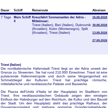
Dauer
Schiff
Reiseroute
Abreisen
7 Tage
Mein Schiff
Kreuzfahrt Sonnenseiten der Adria -
16.08.2026
4
Mittelmeer:
Triest (Italien), Bari (Italien), Dubrovnik
30.08.2026
(Kroatien), Kotor (Montenegro), Split
(Kroatien), Triest (Italien)
13.09.2026
27.09.2026
Triest (Italien)
Die norditalienische Hafenstadt Triest liegt an der Adria unweit der
Grenze zu Slowenien. Sie hat rund 210.000 Einwohner. Triest ist eine
pulsierende Hafenmetropole und durch seine Vergangenheit ein
Schmelztiegel der Kulturen. Triest hat prächtige römische,
mittelalterliche und neoklassische Paläste und Bauwerke.
Die Piazza dell’Unità d’Italia ist der Hauptplatz im Stadtkern von
Triest. Ihre neoklassizistischen Gebäude zeigen den einstigen
Einfluss der Habsburger auf den Reichtum, die Kultur und den Baustil
der Stadt. Um den Hauptplatz steht das prächtige Rathaus, der
Gouverneurspalast und mehrere pompöse Gründerzeitgebäude.