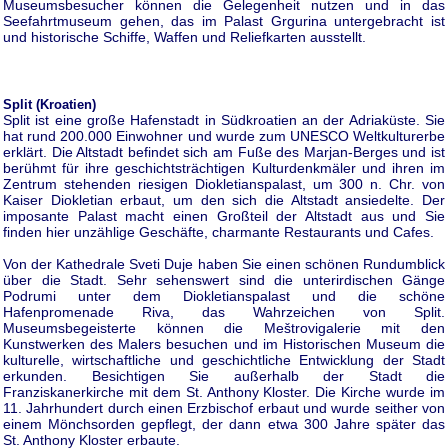
Museumsbesucher können die Gelegenheit nutzen und in das
Seefahrtmuseum gehen, das im Palast Grgurina untergebracht ist
und historische Schiffe, Waffen und Reliefkarten ausstellt.
Split (Kroatien)
Split ist eine große Hafenstadt in Südkroatien an der Adriaküste. Sie
hat rund 200.000 Einwohner und wurde zum UNESCO Weltkulturerbe
erklärt. Die Altstadt befindet sich am Fuße des Marjan-Berges und ist
berühmt für ihre geschichtsträchtigen Kulturdenkmäler und ihren im
Zentrum stehenden riesigen Diokletianspalast, um 300 n. Chr. von
Kaiser Diokletian erbaut, um den sich die Altstadt ansiedelte. Der
imposante Palast macht einen Großteil der Altstadt aus und Sie
finden hier unzählige Geschäfte, charmante Restaurants und Cafes.
Von der Kathedrale Sveti Duje haben Sie einen schönen Rundumblick
über die Stadt. Sehr sehenswert sind die unterirdischen Gänge
Podrumi unter dem Diokletianspalast und die schöne
Hafenpromenade Riva, das Wahrzeichen von Split.
Museumsbegeisterte können die Meštrovigalerie mit den
Kunstwerken des Malers besuchen und im Historischen Museum die
kulturelle, wirtschaftliche und geschichtliche Entwicklung der Stadt
erkunden. Besichtigen Sie außerhalb der Stadt die
Franziskanerkirche mit dem St. Anthony Kloster. Die Kirche wurde im
11. Jahrhundert durch einen Erzbischof erbaut und wurde seither von
einem Mönchsorden gepflegt, der dann etwa 300 Jahre später das
St. Anthony Kloster erbaute.