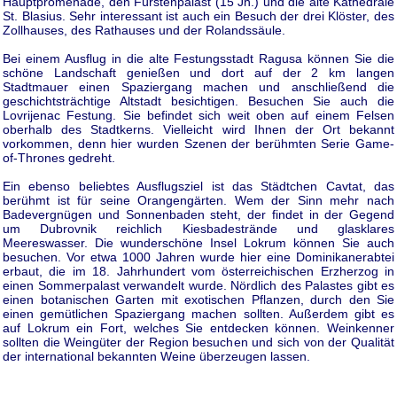
Hauptpromenade, den Fürstenpalast (15 Jh.) und die alte Kathedrale
St. Blasius. Sehr interessant ist auch ein Besuch der drei Klöster, des
Zollhauses, des Rathauses und der Rolandssäule.
Bei einem Ausflug in die alte Festungsstadt Ragusa können Sie die
schöne Landschaft genießen und dort auf der 2 km langen
Stadtmauer einen Spaziergang machen und anschließend die
geschichtsträchtige Altstadt besichtigen. Besuchen Sie auch die
Lovrijenac Festung. Sie befindet sich weit oben auf einem Felsen
oberhalb des Stadtkerns. Vielleicht wird Ihnen der Ort bekannt
vorkommen, denn hier wurden Szenen der berühmten Serie Game-
of-Thrones gedreht.
Ein ebenso beliebtes Ausflugsziel ist das Städtchen Cavtat, das
berühmt ist für seine Orangengärten. Wem der Sinn mehr nach
Badevergnügen und Sonnenbaden steht, der findet in der Gegend
um Dubrovnik reichlich Kiesbadestrände und glasklares
Meereswasser. Die wunderschöne Insel Lokrum können Sie auch
besuchen. Vor etwa 1000 Jahren wurde hier eine Dominikanerabtei
erbaut, die im 18. Jahrhundert vom österreichischen Erzherzog in
einen Sommerpalast verwandelt wurde. Nördlich des Palastes gibt es
einen botanischen Garten mit exotischen Pflanzen, durch den Sie
einen gemütlichen Spaziergang machen sollten. Außerdem gibt es
auf Lokrum ein Fort, welches Sie entdecken können. Weinkenner
sollten die Weingüter der Region besuchen und sich von der Qualität
der international bekannten Weine überzeugen lassen.