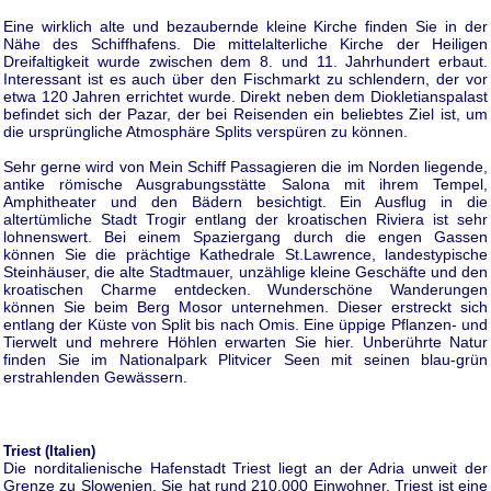
Eine wirklich alte und bezaubernde kleine Kirche finden Sie in der
Nähe des Schiffhafens. Die mittelalterliche Kirche der Heiligen
Dreifaltigkeit wurde zwischen dem 8. und 11. Jahrhundert erbaut.
Interessant ist es auch über den Fischmarkt zu schlendern, der vor
etwa 120 Jahren errichtet wurde. Direkt neben dem Diokletianspalast
befindet sich der Pazar, der bei Reisenden ein beliebtes Ziel ist, um
die ursprüngliche Atmosphäre Splits verspüren zu können.
Sehr gerne wird von Mein Schiff Passagieren die im Norden liegende,
antike römische Ausgrabungsstätte Salona mit ihrem Tempel,
Amphitheater und den Bädern besichtigt. Ein Ausflug in die
altertümliche Stadt Trogir entlang der kroatischen Riviera ist sehr
lohnenswert. Bei einem Spaziergang durch die engen Gassen
können Sie die prächtige Kathedrale St.Lawrence, landestypische
Steinhäuser, die alte Stadtmauer, unzählige kleine Geschäfte und den
kroatischen Charme entdecken. Wunderschöne Wanderungen
können Sie beim Berg Mosor unternehmen. Dieser erstreckt sich
entlang der Küste von Split bis nach Omis. Eine üppige Pflanzen- und
Tierwelt und mehrere Höhlen erwarten Sie hier. Unberührte Natur
finden Sie im Nationalpark Plitvicer Seen mit seinen blau-grün
erstrahlenden Gewässern.
Triest (Italien)
Die norditalienische Hafenstadt Triest liegt an der Adria unweit der
Grenze zu Slowenien. Sie hat rund 210.000 Einwohner. Triest ist eine