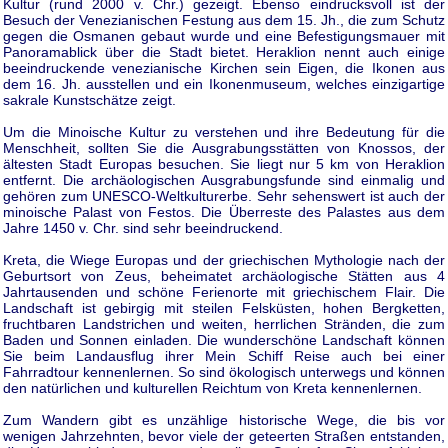
Kultur (rund 2000 v. Chr.) gezeigt. Ebenso eindrucksvoll ist der
Besuch der Venezianischen Festung aus dem 15. Jh., die zum Schutz
gegen die Osmanen gebaut wurde und eine Befestigungsmauer mit
Panoramablick über die Stadt bietet. Heraklion nennt auch einige
beeindruckende venezianische Kirchen sein Eigen, die Ikonen aus
dem 16. Jh. ausstellen und ein Ikonenmuseum, welches einzigartige
sakrale Kunstschätze zeigt.
Um die Minoische Kultur zu verstehen und ihre Bedeutung für die
Menschheit, sollten Sie die Ausgrabungsstätten von Knossos, der
ältesten Stadt Europas besuchen. Sie liegt nur 5 km von Heraklion
entfernt. Die archäologischen Ausgrabungsfunde sind einmalig und
gehören zum UNESCO-Weltkulturerbe. Sehr sehenswert ist auch der
minoische Palast von Festos. Die Überreste des Palastes aus dem
Jahre 1450 v. Chr. sind sehr beeindruckend.
Kreta, die Wiege Europas und der griechischen Mythologie nach der
Geburtsort von Zeus, beheimatet archäologische Stätten aus 4
Jahrtausenden und schöne Ferienorte mit griechischem Flair. Die
Landschaft ist gebirgig mit steilen Felsküsten, hohen Bergketten,
fruchtbaren Landstrichen und weiten, herrlichen Stränden, die zum
Baden und Sonnen einladen. Die wunderschöne Landschaft können
Sie beim Landausflug ihrer Mein Schiff Reise auch bei einer
Fahrradtour kennenlernen. So sind ökologisch unterwegs und können
den natürlichen und kulturellen Reichtum von Kreta kennenlernen.
Zum Wandern gibt es unzählige historische Wege, die bis vor
wenigen Jahrzehnten, bevor viele der geteerten Straßen entstanden,