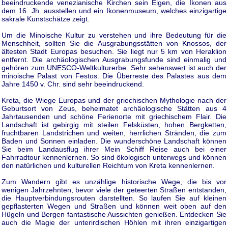
beeindruckende venezianische Kirchen sein Eigen, die Ikonen aus
dem 16. Jh. ausstellen und ein Ikonenmuseum, welches einzigartige
sakrale Kunstschätze zeigt.
Um die Minoische Kultur zu verstehen und ihre Bedeutung für die
Menschheit, sollten Sie die Ausgrabungsstätten von Knossos, der
ältesten Stadt Europas besuchen. Sie liegt nur 5 km von Heraklion
entfernt. Die archäologischen Ausgrabungsfunde sind einmalig und
gehören zum UNESCO-Weltkulturerbe. Sehr sehenswert ist auch der
minoische Palast von Festos. Die Überreste des Palastes aus dem
Jahre 1450 v. Chr. sind sehr beeindruckend.
Kreta, die Wiege Europas und der griechischen Mythologie nach der
Geburtsort von Zeus, beheimatet archäologische Stätten aus 4
Jahrtausenden und schöne Ferienorte mit griechischem Flair. Die
Landschaft ist gebirgig mit steilen Felsküsten, hohen Bergketten,
fruchtbaren Landstrichen und weiten, herrlichen Stränden, die zum
Baden und Sonnen einladen. Die wunderschöne Landschaft können
Sie beim Landausflug ihrer Mein Schiff Reise auch bei einer
Fahrradtour kennenlernen. So sind ökologisch unterwegs und können
den natürlichen und kulturellen Reichtum von Kreta kennenlernen.
Zum Wandern gibt es unzählige historische Wege, die bis vor
wenigen Jahrzehnten, bevor viele der geteerten Straßen entstanden,
die Hauptverbindungsrouten darstellten. So laufen Sie auf kleinen
gepflasterten Wegen und Straßen und können weit oben auf den
Hügeln und Bergen fantastische Aussichten genießen. Entdecken Sie
auch die Magie der unterirdischen Höhlen mit ihren einzigartigen