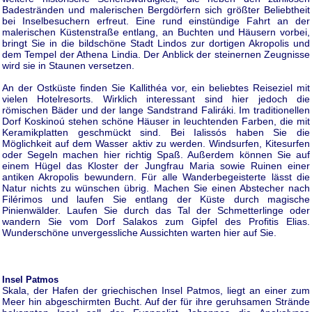
Badestränden und malerischen Bergdörfern sich größter Beliebtheit
bei Inselbesuchern erfreut. Eine rund einstündige Fahrt an der
malerischen Küstenstraße entlang, an Buchten und Häusern vorbei,
bringt Sie in die bildschöne Stadt Lindos zur dortigen Akropolis und
dem Tempel der Athena Lindia. Der Anblick der steinernen Zeugnisse
wird sie in Staunen versetzen.
An der Ostküste finden Sie Kallithéa vor, ein beliebtes Reiseziel mit
vielen Hotelresorts. Wirklich interessant sind hier jedoch die
römischen Bäder und der lange Sandstrand Faliráki. Im traditionellen
Dorf Koskinoú stehen schöne Häuser in leuchtenden Farben, die mit
Keramikplatten geschmückt sind. Bei Ialissós haben Sie die
Möglichkeit auf dem Wasser aktiv zu werden. Windsurfen, Kitesurfen
oder Segeln machen hier richtig Spaß. Außerdem können Sie auf
einem Hügel das Kloster der Jungfrau Maria sowie Ruinen einer
antiken Akropolis bewundern. Für alle Wanderbegeisterte lässt die
Natur nichts zu wünschen übrig. Machen Sie einen Abstecher nach
Filérimos und laufen Sie entlang der Küste durch magische
Pinienwälder. Laufen Sie durch das Tal der Schmetterlinge oder
wandern Sie vom Dorf Salakos zum Gipfel des Profitis Elias.
Wunderschöne unvergessliche Aussichten warten hier auf Sie.
Insel Patmos
Skala, der Hafen der griechischen Insel Patmos, liegt an einer zum
Meer hin abgeschirmten Bucht. Auf der für ihre geruhsamen Strände