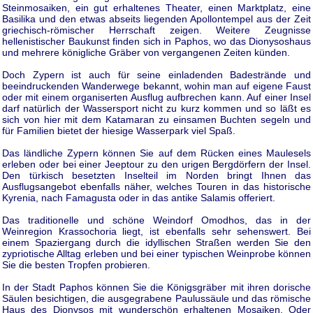
Steinmosaiken, ein gut erhaltenes Theater, einen Marktplatz, eine
Basilika und den etwas abseits liegenden Apollontempel aus der Zeit
griechisch-römischer Herrschaft zeigen. Weitere Zeugnisse
hellenistischer Baukunst finden sich in Paphos, wo das Dionysoshaus
und mehrere königliche Gräber von vergangenen Zeiten künden.
Doch Zypern ist auch für seine einladenden Badestrände und
beeindruckenden Wanderwege bekannt, wohin man auf eigene Faust
oder mit einem organiserten Ausflug aufbrechen kann. Auf einer Insel
darf natürlich der Wassersport nicht zu kurz kommen und so läßt es
sich von hier mit dem Katamaran zu einsamen Buchten segeln und
für Familien bietet der hiesige Wasserpark viel Spaß.
Das ländliche Zypern können Sie auf dem Rücken eines Maulesels
erleben oder bei einer Jeeptour zu den urigen Bergdörfern der Insel.
Den türkisch besetzten Inselteil im Norden bringt Ihnen das
Ausflugsangebot ebenfalls näher, welches Touren in das historische
Kyrenia, nach Famagusta oder in das antike Salamis offeriert.
Das traditionelle und schöne Weindorf Omodhos, das in der
Weinregion Krassochoria liegt, ist ebenfalls sehr sehenswert. Bei
einem Spaziergang durch die idyllischen Straßen werden Sie den
zypriotische Alltag erleben und bei einer typischen Weinprobe können
Sie die besten Tropfen probieren.
In der Stadt Paphos können Sie die Königsgräber mit ihren dorische
Säulen besichtigen, die ausgegrabene Paulussäule und das römische
Haus des Dionysos mit wunderschön erhaltenen Mosaiken. Oder