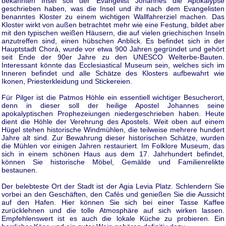
bekannten Insel soll der Evangelist Johannes die Apokalypse
geschrieben haben, was die Insel und ihr nach dem Evangelisten
benanntes Kloster zu einem wichtigen Wallfahrerziel machen. Das
Kloster wirkt von außen betrachtet mehr wie eine Festung, bildet aber
mit den typischen weißen Häusern, die auf vielen griechischen Inseln
anzutreffen sind, einen hübschen Anblick. Es befindet sich in der
Hauptstadt Chorá, wurde vor etwa 900 Jahren gegründet und gehört
seit Ende der 90er Jahre zu den UNESCO Welterbe-Bauten.
Interessant könnte das Ecclesiastical Museum sein, welches sich im
Inneren befindet und alle Schätze des Klosters aufbewahrt wie
Ikonen, Priesterkleidung und Stickereien.
Für Pilger ist die Patmos Höhle ein essentiell wichtiger Besucherort,
denn in dieser soll der heilige Apostel Johannes seine
apokalyptischen Prophezeiungen niedergeschrieben haben. Heute
dient die Höhle der Verehrung des Apostels. Weit oben auf einem
Hügel stehen historische Windmühlen, die teilweise mehrere hundert
Jahre alt sind. Zur Bewahrung dieser historischen Schätze, wurden
die Mühlen vor einigen Jahren restauriert. Im Folklore Museum, das
sich in einem schönen Haus aus dem 17. Jahrhundert befindet,
können Sie historische Möbel, Gemälde und Familienrelikte
bestaunen.
Der belebteste Ort der Stadt ist der Agia Levia Platz. Schlendern Sie
vorbei an den Geschäften, den Cafés und genießen Sie die Aussicht
auf den Hafen. Hier können Sie sich bei einer Tasse Kaffee
zurücklehnen und die tolle Atmosphäre auf sich wirken lassen.
Empfehlenswert ist es auch die lokale Küche zu probieren. Ein