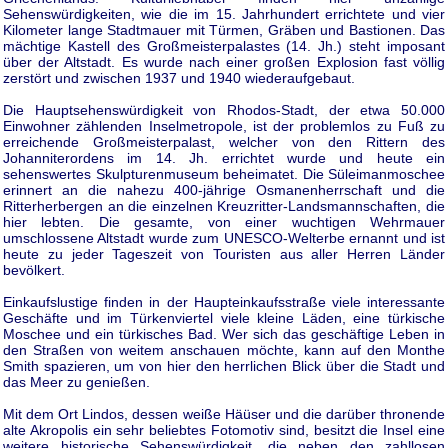
Sehenswürdigkeiten, wie die im 15. Jahrhundert errichtete und vier
Kilometer lange Stadtmauer mit Türmen, Gräben und Bastionen. Das
mächtige Kastell des Großmeisterpalastes (14. Jh.) steht imposant
über der Altstadt. Es wurde nach einer großen Explosion fast völlig
zerstört und zwischen 1937 und 1940 wiederaufgebaut.
Die Hauptsehenswürdigkeit von Rhodos-Stadt, der etwa 50.000
Einwohner zählenden Inselmetropole, ist der problemlos zu Fuß zu
erreichende Großmeisterpalast, welcher von den Rittern des
Johanniterordens im 14. Jh. errichtet wurde und heute ein
sehenswertes Skulpturenmuseum beheimatet. Die Süleimanmoschee
erinnert an die nahezu 400-jährige Osmanenherrschaft und die
Ritterherbergen an die einzelnen Kreuzritter-Landsmannschaften, die
hier lebten. Die gesamte, von einer wuchtigen Wehrmauer
umschlossene Altstadt wurde zum UNESCO-Welterbe ernannt und ist
heute zu jeder Tageszeit von Touristen aus aller Herren Länder
bevölkert.
Einkaufslustige finden in der Haupteinkaufsstraße viele interessante
Geschäfte und im Türkenviertel viele kleine Läden, eine türkische
Moschee und ein türkisches Bad. Wer sich das geschäftige Leben in
den Straßen von weitem anschauen möchte, kann auf den Monthe
Smith spazieren, um von hier den herrlichen Blick über die Stadt und
das Meer zu genießen.
Mit dem Ort Lindos, dessen weiße Häüser und die darüber thronende
alte Akropolis ein sehr beliebtes Fotomotiv sind, besitzt die Insel eine
weitere historische Sehenswürdigkeit, die neben den zahllosen