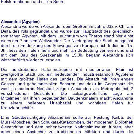
Felsformationen und stillen Seen.
Alexandria (Ägypten)
Alexandria wurde von Alexander dem Großen im Jahre 332 v. Chr am
Delta des Nils gegründet und wurde zur Hauptstadt des griechisch-
römischen Ägypten. Mit dem Leuchtturm von Pharos stand hier einst
eines der 7 antiken Weltwunder. Der Niedergang der Stadt, ausgelöst
durch die Entdeckung des Seeweges von Europa nach Indien im 15.
Jh., liess den Hafen mehr und mehr an Bedeutung verlieren und erst
mit dem Bau des Suezkanals im 19.Jh. begann Alexandria sich
wirtschaftlich wieder zu erholen.
Die aufstrebende Hafenmetropole mit mediterranen Flair ist
zweitgrößte Stadt und ein bedeutender Industriestandort Ägyptens
mit dem größten Hafen des Landes. Die Altstadt mit ihren engen
Gassen und geheimnisvollen Basaren und dazu im Gegensatz die
westlich-moderne Neustadt zeigen Alexandria als Metropole mit 2
verschiedenen Gesichtern. Die außergewöhnliche Lage am
Mittelmeer mit ihren bedeutenden Baudenkmälern macht Alexandria
zu einem beliebten Urlaubsziel und wichtigen Hafen für
Kreuzfahrtschiffe.
Eine Stadtbesichtigung Alexandrias sollte zur Festung Kaiba, der
Mursi-Moschee, den Schukafa-Katakomben, der modernen Bibliothek
Alexandrina und dem sehenswerten Nationalmuseum führen, aber
auch einen Abstecher zu traditionellen Märkten und durch die