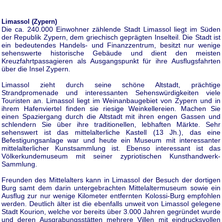
Limassol (Zypern)
Die ca. 240.000 Einwohner zählende Stadt Limassol liegt im Süden
der Republik Zypern, dem griechisch geprägten Inselteil. Die Stadt ist
ein bedeutendes Handels- und Finanzzentrum, besitzt nur wenige
sehenswerte historische Gebäude und dient den meisten
Kreuzfahrtpassagieren als Ausgangspunkt für ihre Ausflugsfahrten
über die Insel Zypern.
Limassol zieht durch seine schöne Altstadt, prächtige
Strandpromenade und interessanten Sehenswürdigkeiten viele
Touristen an. Limassol liegt im Weinanbaugebiet von Zypern und in
ihrem Hafenviertel finden sie riesige Weinkellereien. Machen Sie
einen Spaziergang durch die Altstadt mit ihren engen Gassen und
schlendern Sie über ihre traditionellen, lebhaften Märkte. Sehr
sehenswert ist das mittelalterliche Kastell (13 Jh.), das eine
Befestigungsanlage war und heute ein Museum mit interessanter
mittelalterlicher Kunstsammlung ist. Ebenso interessant ist das
Völkerkundemuseum mit seiner zypriotischen Kunsthandwerk-
Sammlung.
Freunden des Mittelalters kann in Limassol der Besuch der dortigen
Burg samt dem darin untergebrachten Mittelaltermuseum sowie ein
Ausflug zur nur wenige Kilometer entfernten Kolossi-Burg empfohlen
werden. Deutlich älter ist die ebenfalls unweit von Limassol gelegene
Stadt Kourion, welche vor bereits über 3.000 Jahren gegründet wurde
und deren Ausgrabungsstätten mehrere Villen mit eindrucksvollen