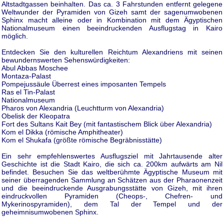
Altstadtgassen beinhalten. Das ca. 3 Fahrstunden entfernt gelegene
Weltwunder der Pyramiden von Gizeh samt der sagenumwobenen
Sphinx macht alleine oder in Kombination mit dem Ägyptischen
Nationalmuseum einen beeindruckenden Ausflugstag in Kairo
möglich.
Entdecken Sie den kulturellen Reichtum Alexandriens mit seinen
bewundernswerten Sehenswürdigkeiten:
Abul Abbas Moschee
Montaza-Palast
Pompejussäule Überrest eines imposanten Tempels
Ras el Tin-Palast
Nationalmuseum
Pharos von Alexandria (Leuchtturm von Alexandria)
Obelisk der Kleopatra
Fort des Sultans Kait Bey (mit fantastischem Blick über Alexandria)
Kom el Dikka (römische Amphitheater)
Kom el Shukafa (größte römische Begräbnisstätte)
Ein sehr empfehlenswertes Ausflugsziel mit Jahrtausende alter
Geschichte ist die Stadt Kairo, die sich ca. 200km aufwärts am Nil
befindet. Besuchen Sie das weltberühmte Ägyptische Museum mit
seiner überragenden Sammlung an Schätzen aus der Pharaonenzeit
und die beeindruckende Ausgrabungsstätte von Gizeh, mit ihren
eindruckvollen Pyramiden (Cheops-, Chefren- und
Mykerinospyramiden), dem Tal der Tempel und der
geheimnisumwobenen Sphinx.