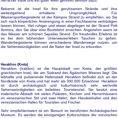
herrlicher Käse und ein guter Wein gehören definitiv dazu.
Bekannt ist die Insel für ihre geruhsamen Strände und ihre
weitestgehend erhaltene Ursprünglichkeit. Für
Wassersportbegeisterte ist der Kámpos Strand zu empfehlen, wo Sie
sich nach körperlicher Anstrengung in einer Fischtaverne verköstigen
lassen können. Viel ruhiger und etwas abgelegen ist der Strand Psili
Ammos, den Sie über eine Bootsfahrt erreichen. Angenehm warm ist
das Wasser am schönen Sapsilas Strand. Ein freudvolles Erlebnis ist
es bei dem blühenden Unterwasserleben Tauchen zu gehen.
Wanderbegeisterte können verschiedene Wanderwege nutzen, um
die Sehenswürdigkeiten und die Natur der Insel zu erkunden.
Heraklion (Kreta)
Heraklion (Iraklion) ist die Hauptstadt von Kreta, der größten
griechischen Insel, die am Südrand des Ägäischen Meeres liegt. Die
lebhafte und pulsierende Hafenstadt Heraklion befindet sich an der
Nordküste von Kreta und hat mehr als 300.000 Einwohner. Heraklion
ist durch archäologisch und kulturhistorisch sehr wertvolle
Sehenswürdigkeiten ein beliebtes Touristenziel. Sie besitzt eine
malerische Altstadt mit vielen Palästen, Kirchen und Herrenhäusern
im venezianischen Stil und zwei Häfen, den Handelshafen und den
venezianischen Hafen für Touristen und Fischer.
Sehr empfehlenswert ist ein Besuch im berühmten Archäologischen
Museum. Es werden die einzigartigen Kulturschätze der minoischen