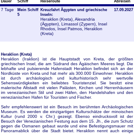
Dauer
Schiff
Reiseroute
Abreisen
7 Tage
Mein Schiff
Kreuzfahrt Ägypten und griechische
17.09.2027
5
Inseln:
Heraklion (Kreta), Alexandria
(Ägypten), Limassol (Zypern), Insel
Rhodos, Insel Patmos, Heraklion
(Kreta)
Heraklion (Kreta)
Heraklion (Iraklion) ist die Hauptstadt von Kreta, der größten
griechischen Insel, die am Südrand des Ägäischen Meeres liegt. Die
lebhafte und pulsierende Hafenstadt Heraklion befindet sich an der
Nordküste von Kreta und hat mehr als 300.000 Einwohner. Heraklion
ist durch archäologisch und kulturhistorisch sehr wertvolle
Sehenswürdigkeiten ein beliebtes Touristenziel. Sie besitzt eine
malerische Altstadt mit vielen Palästen, Kirchen und Herrenhäusern
im venezianischen Stil und zwei Häfen, den Handelshafen und den
venezianischen Hafen für Touristen und Fischer.
Sehr empfehlenswert ist ein Besuch im berühmten Archäologischen
Museum. Es werden die einzigartigen Kulturschätze der minoischen
Kultur (rund 2000 v. Chr.) gezeigt. Ebenso eindrucksvoll ist der
Besuch der Venezianischen Festung aus dem 15. Jh., die zum Schutz
gegen die Osmanen gebaut wurde und eine Befestigungsmauer mit
Panoramablick über die Stadt bietet. Heraklion nennt auch einige