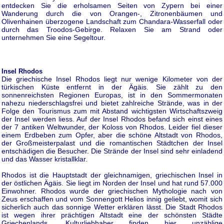
entdecken Sie die erholsamen Seiten von Zypern bei einer
Wanderung durch die von Orangen-, Zitronenbäumen und
Olivenhainen überzogene Landschaft zum Chandara-Wasserfall oder
durch das Troodos-Gebirge. Relaxen Sie am Strand oder
unternehmen Sie eine Segeltour.
Insel Rhodos
Die griechische Insel Rhodos liegt nur wenige Kilometer von der
türkischen Küste entfernt in der Ägäis. Sie zählt zu den
sonnenreichsten Regionen Europas, ist in den Sommermonaten
nahezu niederschlagsfrei und bietet zahlreiche Strände, was in der
Folge den Tourismus zum mit Abstand wichtigsten Wirtschaftszweig
der Insel werden liess. Auf der Insel Rhodos befand sich einst eines
der 7 antiken Weltwunder, der Koloss von Rhodos. Leider fiel dieser
einem Erdbeben zum Opfer, aber die schöne Altstadt von Rhodos,
der Großmeisterpalast und die romantischen Städtchen der Insel
entschädigen die Besucher. Die Strände der Insel sind sehr einladend
und das Wasser kristallklar.
Rhodos ist die Hauptstadt der gleichnamigen, griechischen Insel in
der östlichen Ägäis. Sie liegt im Norden der Insel und hat rund 57.000
Einwohner. Rhodos wurde der griechischen Mythologie nach von
Zeus erschaffen und vom Sonnengott Helios innig geliebt, womit sich
sicherlich auch das sonnige Wetter erklären lässt. Die Stadt Rhodos
ist wegen ihrer prächtigen Altstadt eine der schönsten Städte
Griechenlands. Kulturliebhaber finden hier unzählige