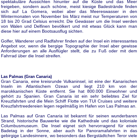
spektakuläre Aussichten hinunter auf die Küste und das Meer
freigeben, sondern auch schöne, meist kiesige Badestrände finden
sich auf La Gomera, wobei aber das Meereswasser in den
Wintermonaten von November bis März meist nur Temperaturen von
18 bis 20 Grad Celsius erreicht. Die Gewässer um die Insel werden
von Walen und Delfinen bevölkert und mit etwas Glück kann man
diese hier auf einem Bootsausflug sichten.
Golfer, Wanderer und Radfahrer finden auf der Insel ein interessantes
Angebot vor, wenn die bergige Topographie der Insel aber gewisse
Anforderungen an alle Ausflügler stellt, die zu Fuß oder mit dem
Fahrrad über die Insel streifen.
Las Palmas (Gran Canaria)
Gran Canaria, eine kreisrunde Vulkaninsel, ist eine der Kanarischen
Inseln im Atlantischem Ozean und liegt 210 km von der
marokkanischen Küste entfernt. Sie hat 800.000 Einwohner und
gehört zu Spanien. Gran Canaria ist ein sehr beliebtes Ziel für
Kreuzfahrten und die Mein Schiff Flotte von TUI Cruises und weitere
Kreuzfahrtreedereien legen regelmäßig im Hafen von Las Palmas an.
Las Palmas auf Gran Canaria ist bekannt für seinen wunderbaren
Strand, historische Bauwerke wie die Kathedrale und das koloniale
Columbusmuseum. Die Insel eignet sich hervorragend für einen
Badetag in der Sonne, aber auch für Panoramafahrten in das
gebirgige Landesinnere, wo besonders das Bergstädtchen Teror viele