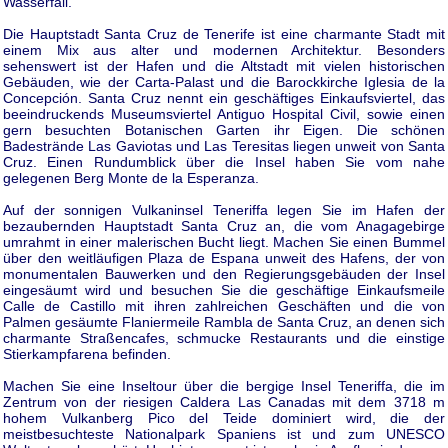
Wasserfall.
Die Hauptstadt Santa Cruz de Tenerife ist eine charmante Stadt mit
einem Mix aus alter und modernen Architektur. Besonders
sehenswert ist der Hafen und die Altstadt mit vielen historischen
Gebäuden, wie der Carta-Palast und die Barockkirche Iglesia de la
Concepción. Santa Cruz nennt ein geschäftiges Einkaufsviertel, das
beeindruckends Museumsviertel Antiguo Hospital Civil, sowie einen
gern besuchten Botanischen Garten ihr Eigen. Die schönen
Badestrände Las Gaviotas und Las Teresitas liegen unweit von Santa
Cruz. Einen Rundumblick über die Insel haben Sie vom nahe
gelegenen Berg Monte de la Esperanza.
Auf der sonnigen Vulkaninsel Teneriffa legen Sie im Hafen der
bezaubernden Hauptstadt Santa Cruz an, die vom Anagagebirge
umrahmt in einer malerischen Bucht liegt. Machen Sie einen Bummel
über den weitläufigen Plaza de Espana unweit des Hafens, der von
monumentalen Bauwerken und den Regierungsgebäuden der Insel
eingesäumt wird und besuchen Sie die geschäftige Einkaufsmeile
Calle de Castillo mit ihren zahlreichen Geschäften und die von
Palmen gesäumte Flaniermeile Rambla de Santa Cruz, an denen sich
charmante Straßencafes, schmucke Restaurants und die einstige
Stierkampfarena befinden.
Machen Sie eine Inseltour über die bergige Insel Teneriffa, die im
Zentrum von der riesigen Caldera Las Canadas mit dem 3718 m
hohem Vulkanberg Pico del Teide dominiert wird, die der
meistbesuchteste Nationalpark Spaniens ist und zum UNESCO