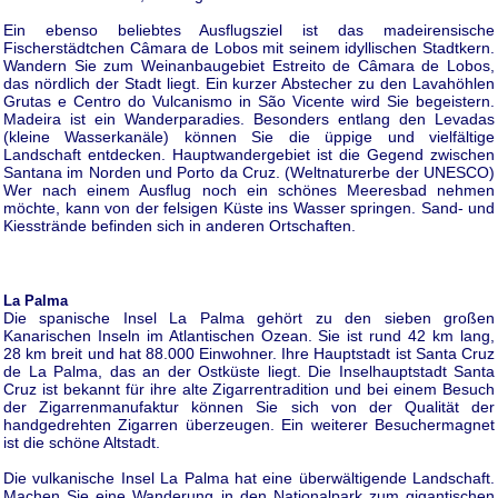
Ein ebenso beliebtes Ausflugsziel ist das madeirensische
Fischerstädtchen Câmara de Lobos mit seinem idyllischen Stadtkern.
Wandern Sie zum Weinanbaugebiet Estreito de Câmara de Lobos,
das nördlich der Stadt liegt. Ein kurzer Abstecher zu den Lavahöhlen
Grutas e Centro do Vulcanismo in São Vicente wird Sie begeistern.
Madeira ist ein Wanderparadies. Besonders entlang den Levadas
(kleine Wasserkanäle) können Sie die üppige und vielfältige
Landschaft entdecken. Hauptwandergebiet ist die Gegend zwischen
Santana im Norden und Porto da Cruz. (Weltnaturerbe der UNESCO)
Wer nach einem Ausflug noch ein schönes Meeresbad nehmen
möchte, kann von der felsigen Küste ins Wasser springen. Sand- und
Kiesstrände befinden sich in anderen Ortschaften.
La Palma
Die spanische Insel La Palma gehört zu den sieben großen
Kanarischen Inseln im Atlantischen Ozean. Sie ist rund 42 km lang,
28 km breit und hat 88.000 Einwohner. Ihre Hauptstadt ist Santa Cruz
de La Palma, das an der Ostküste liegt. Die Inselhauptstadt Santa
Cruz ist bekannt für ihre alte Zigarrentradition und bei einem Besuch
der Zigarrenmanufaktur können Sie sich von der Qualität der
handgedrehten Zigarren überzeugen. Ein weiterer Besuchermagnet
ist die schöne Altstadt.
Die vulkanische Insel La Palma hat eine überwältigende Landschaft.
Machen Sie eine Wanderung in den Nationalpark zum gigantischen