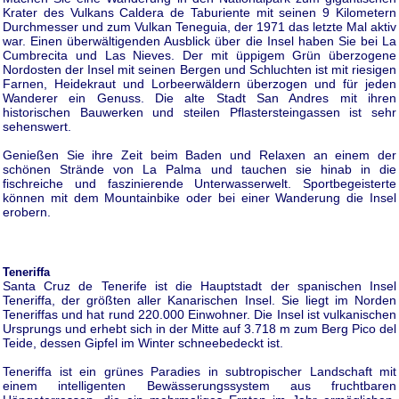
Krater des Vulkans Caldera de Taburiente mit seinen 9 Kilometern
Durchmesser und zum Vulkan Teneguia, der 1971 das letzte Mal aktiv
war. Einen überwältigenden Ausblick über die Insel haben Sie bei La
Cumbrecita und Las Nieves. Der mit üppigem Grün überzogene
Nordosten der Insel mit seinen Bergen und Schluchten ist mit riesigen
Farnen, Heidekraut und Lorbeerwäldern überzogen und für jeden
Wanderer ein Genuss. Die alte Stadt San Andres mit ihren
historischen Bauwerken und steilen Pflastersteingassen ist sehr
sehenswert.
Genießen Sie ihre Zeit beim Baden und Relaxen an einem der
schönen Strände von La Palma und tauchen sie hinab in die
fischreiche und faszinierende Unterwasserwelt. Sportbegeisterte
können mit dem Mountainbike oder bei einer Wanderung die Insel
erobern.
Teneriffa
Santa Cruz de Tenerife ist die Hauptstadt der spanischen Insel
Teneriffa, der größten aller Kanarischen Insel. Sie liegt im Norden
Teneriffas und hat rund 220.000 Einwohner. Die Insel ist vulkanischen
Ursprungs und erhebt sich in der Mitte auf 3.718 m zum Berg Pico del
Teide, dessen Gipfel im Winter schneebedeckt ist.
Teneriffa ist ein grünes Paradies in subtropischer Landschaft mit
einem intelligenten Bewässerungssystem aus fruchtbaren