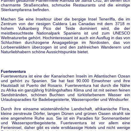
Palmen gesäumte Flaniermeile Rambla de Santa Cruz, an denen sich
charmante Straßencafes, schmucke Restaurants und die einstige
Stierkampfarena befinden.
Machen Sie eine Inseltour über die bergige Insel Teneriffa, die im
Zentrum von der riesigen Caldera Las Canadas mit dem 3718 m
hohem Vulkanberg Pico del Teide dominiert wird, die der
meistbesuchteste Nationalpark Spaniens ist und zum UNESCO
Weltnaturerbe gehört. Hochinteressant ist auch ein Ausflug in das von
Schluchten durchzogene Anagagebirge im Nordosten, das von
Lorbeerwäldern überzogen ist und den zahlreichen Wanderern und
Naturliebhabern schöne Aussichtspunkte bietet.
Fuerteventura
Fuerteventura ist eine der Kanarischen Inseln im Atlantischen Ozean
und gehört zu Spanien. Sie hat fast 90.000 Einwohner und ihre
Hautstadt ist Puerto del Rosario. Fuerteventura hat durch die Nähe
zu Afrika ein ganzjährig frühlingshaftes Klima und ist mit seinen feinen
Sandstränden, schönen Buchten und türkisfarbenem Wasser ein
Urlaubsparadies für Badebegeisterte, Wassersportler und Windsurfer.
Durch ihre einsame wüstenähnliche Landschaft, afrikanische Flora,
kleine zerstreute Dörfer, langen Dünen und grünen Oasen strahlt sie
eine angenehme Ruhe aus. Sie ist ein Paradies für Sonnenanbeter
und Wassersportbegeisterte. Fuerteventura ist vor allem eine
Ferieninsel, daher gibt es viele erstklassige Hotels und nicht wenige