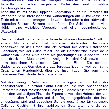
Hängeterrassen, die ein mehrmaliges Ernten im Jahr ermöglichen.
Teneriffa hat schön angelegte Badeküsten und unzählige
Tauchmöglichkeiten.
Tenerifffa ist mit seiner üppigen Vegetation auch ein Paradies für
Wanderer. Sehr interessant sind Wanderungen am Vulkankessel des
Teide mit seinen rot-orangenen Lavabrocken oder in der südwestlich
liegenden Schlucht Barranco del Infierno. Die Schlucht bietet viele
Höhlen, eine vielfältige Vegetation und einen beeindruckenden
Wasserfall.
Die Hauptstadt Santa Cruz de Tenerife ist eine charmante Stadt mit
einem Mix aus alter und modernen Architektur. Besonders
sehenswert ist der Hafen und die Altstadt mit vielen historischen
Gebäuden, wie der Carta-Palast und die Barockkirche Iglesia de la
Concepción. Santa Cruz nennt ein geschäftiges Einkaufsviertel, das
beeindruckends Museumsviertel Antiguo Hospital Civil, sowie einen
gern besuchten Botanischen Garten ihr Eigen. Die schönen
Badestrände Las Gaviotas und Las Teresitas liegen unweit von Santa
Cruz. Einen Rundumblick über die Insel haben Sie vom nahe
gelegenen Berg Monte de la Esperanza.
Auf der sonnigen Vulkaninsel Teneriffa legen Sie im Hafen der
bezaubernden Hauptstadt Santa Cruz an, die vom Anagagebirge
umrahmt in einer malerischen Bucht liegt. Machen Sie einen Bummel
über den weitläufigen Plaza de Espana unweit des Hafens, der von
monumentalen Bauwerken und den Regierungsgebäuden der Insel
eingesäumt wird und besuchen Sie die geschäftige Einkaufsmeile
Calle de Castillo mit ihren zahlreichen Geschäften und die von