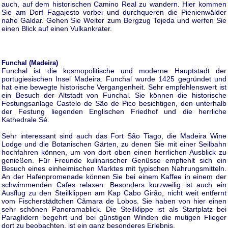
auch, auf dem historischen Camino Real zu wandern. Hier kommen
Sie am Dorf Fagajesto vorbei und durchqueren die Pienienwälder
nahe Galdar. Gehen Sie Weiter zum Bergzug Tejeda und werfen Sie
einen Blick auf einen Vulkankrater.
Funchal (Madeira)
Funchal ist die kosmopolitische und moderne Hauptstadt der
portugiesischen Insel Madeira. Funchal wurde 1425 gegründet und
hat eine bewegte historische Vergangenheit. Sehr empfehlenswert ist
ein Besuch der Altstadt von Funchal. Sie können die historische
Festungsanlage Castelo de São de Pico besichtigen, den unterhalb
der Festung liegenden Englischen Friedhof und die herrliche
Kathedrale Sé.
Sehr interessant sind auch das Fort São Tiago, die Madeira Wine
Lodge und die Botanischen Gärten, zu denen Sie mit einer Seilbahn
hochfahren können, um von dort oben einen herrlichen Ausblick zu
genießen. Für Freunde kulinarischer Genüsse empfiehlt sich ein
Besuch eines einheimischen Marktes mit typischen Nahrungsmitteln.
An der Hafenpromenade können Sie bei einem Kaffee in einem der
schwimmenden Cafes relaxen. Besonders kurzweilig ist auch ein
Ausflug zu den Steilklippen am Kap Cabo Girão, nicht weit entfernt
vom Fischerstädtchen Câmara de Lobos. Sie haben von hier einen
sehr schönen Panoramablick. Die Steilklippe ist als Startplatz bei
Paraglidern begehrt und bei günstigen Winden die mutigen Flieger
dort zu beobachten, ist ein ganz besonderes Erlebnis.