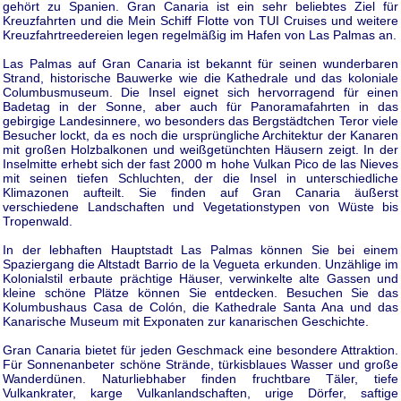
gehört zu Spanien. Gran Canaria ist ein sehr beliebtes Ziel für
Kreuzfahrten und die Mein Schiff Flotte von TUI Cruises und weitere
Kreuzfahrtreedereien legen regelmäßig im Hafen von Las Palmas an.
Las Palmas auf Gran Canaria ist bekannt für seinen wunderbaren
Strand, historische Bauwerke wie die Kathedrale und das koloniale
Columbusmuseum. Die Insel eignet sich hervorragend für einen
Badetag in der Sonne, aber auch für Panoramafahrten in das
gebirgige Landesinnere, wo besonders das Bergstädtchen Teror viele
Besucher lockt, da es noch die ursprüngliche Architektur der Kanaren
mit großen Holzbalkonen und weißgetünchten Häusern zeigt. In der
Inselmitte erhebt sich der fast 2000 m hohe Vulkan Pico de las Nieves
mit seinen tiefen Schluchten, der die Insel in unterschiedliche
Klimazonen aufteilt. Sie finden auf Gran Canaria äußerst
verschiedene Landschaften und Vegetationstypen von Wüste bis
Tropenwald.
In der lebhaften Hauptstadt Las Palmas können Sie bei einem
Spaziergang die Altstadt Barrio de la Vegueta erkunden. Unzählige im
Kolonialstil erbaute prächtige Häuser, verwinkelte alte Gassen und
kleine schöne Plätze können Sie entdecken. Besuchen Sie das
Kolumbushaus Casa de Colón, die Kathedrale Santa Ana und das
Kanarische Museum mit Exponaten zur kanarischen Geschichte.
Gran Canaria bietet für jeden Geschmack eine besondere Attraktion.
Für Sonnenanbeter schöne Strände, türkisblaues Wasser und große
Wanderdünen. Naturliebhaber finden fruchtbare Täler, tiefe
Vulkankrater, karge Vulkanlandschaften, urige Dörfer, saftige