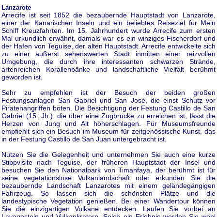
Lanzarote
Arrecife ist seit 1852 die bezaubernde Hauptstadt von Lanzarote,
einer der Kanarischen Inseln und ein beliebtes Reiseziel für Mein
Schiff Kreuzfahrten. Im 15. Jahrhundert wurde Arrecife zum ersten
Mal urkundlich erwähnt, damals war es ein winziges Fischerdorf und
der Hafen von Teguise, der alten Hauptstadt. Arrecife entwickelte sich
zu einer äußerst sehenswerten Stadt inmitten einer reizvollen
Umgebung, die durch ihre interessanten schwarzen Strände,
artenreichen Korallenbänke und landschaftliche Vielfalt berühmt
geworden ist.
Sehr zu empfehlen ist der Besuch der beiden großen
Festungsanlagen San Gabriel und San José, die einst Schutz vor
Piratenangriffen boten. Die Besichtigung der Festung Castillo de San
Gabriel (15. Jh.), die über eine Zugbrücke zu erreichen ist, lässt die
Herzen von Jung und Alt höherschlagen. Für Museumsfreunde
empfiehlt sich ein Besuch im Museum für zeitgenössische Kunst, das
in der Festung Castillo de San Juan untergebracht ist.
Nutzen Sie die Gelegenheit und unternehmen Sie auch eine kurze
Stippvisite nach Teguise, der früheren Hauptstadt der Insel und
besuchen Sie den Nationalpark von Timanfaya, der berühmt ist für
seine vegetationslose Vulkanlandschaft oder erkunden Sie die
bezaubernde Landschaft Lanzarotes mit einem geländegängigen
Fahrzeug. So lassen sich die schönsten Plätze und die
landestypische Vegetation genießen. Bei einer Wandertour können
Sie die einzigartigen Vulkane entdecken. Laufen Sie vorbei an
Lavagestein und Vulkankratern. Solch ein Erlebnis werden Sie wohl