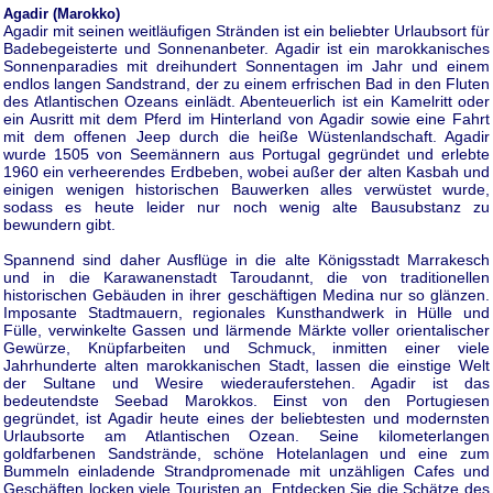
Agadir (Marokko)
Agadir mit seinen weitläufigen Stränden ist ein beliebter Urlaubsort für
Badebegeisterte und Sonnenanbeter. Agadir ist ein marokkanisches
Sonnenparadies mit dreihundert Sonnentagen im Jahr und einem
endlos langen Sandstrand, der zu einem erfrischen Bad in den Fluten
des Atlantischen Ozeans einlädt. Abenteuerlich ist ein Kamelritt oder
ein Ausritt mit dem Pferd im Hinterland von Agadir sowie eine Fahrt
mit dem offenen Jeep durch die heiße Wüstenlandschaft. Agadir
wurde 1505 von Seemännern aus Portugal gegründet und erlebte
1960 ein verheerendes Erdbeben, wobei außer der alten Kasbah und
einigen wenigen historischen Bauwerken alles verwüstet wurde,
sodass es heute leider nur noch wenig alte Bausubstanz zu
bewundern gibt.
Spannend sind daher Ausflüge in die alte Königsstadt Marrakesch
und in die Karawanenstadt Taroudannt, die von traditionellen
historischen Gebäuden in ihrer geschäftigen Medina nur so glänzen.
Imposante Stadtmauern, regionales Kunsthandwerk in Hülle und
Fülle, verwinkelte Gassen und lärmende Märkte voller orientalischer
Gewürze, Knüpfarbeiten und Schmuck, inmitten einer viele
Jahrhunderte alten marokkanischen Stadt, lassen die einstige Welt
der Sultane und Wesire wiederauferstehen. Agadir ist das
bedeutendste Seebad Marokkos. Einst von den Portugiesen
gegründet, ist Agadir heute eines der beliebtesten und modernsten
Urlaubsorte am Atlantischen Ozean. Seine kilometerlangen
goldfarbenen Sandstrände, schöne Hotelanlagen und eine zum
Bummeln einladende Strandpromenade mit unzähligen Cafes und
Geschäften locken viele Touristen an. Entdecken Sie die Schätze des