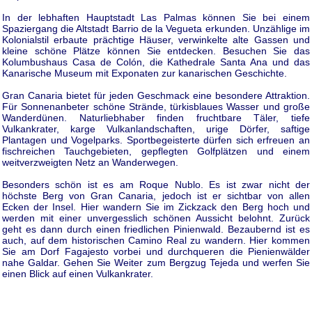
In der lebhaften Hauptstadt Las Palmas können Sie bei einem
Spaziergang die Altstadt Barrio de la Vegueta erkunden. Unzählige im
Kolonialstil erbaute prächtige Häuser, verwinkelte alte Gassen und
kleine schöne Plätze können Sie entdecken. Besuchen Sie das
Kolumbushaus Casa de Colón, die Kathedrale Santa Ana und das
Kanarische Museum mit Exponaten zur kanarischen Geschichte.
Gran Canaria bietet für jeden Geschmack eine besondere Attraktion.
Für Sonnenanbeter schöne Strände, türkisblaues Wasser und große
Wanderdünen. Naturliebhaber finden fruchtbare Täler, tiefe
Vulkankrater, karge Vulkanlandschaften, urige Dörfer, saftige
Plantagen und Vogelparks. Sportbegeisterte dürfen sich erfreuen an
fischreichen Tauchgebieten, gepflegten Golfplätzen und einem
weitverzweigten Netz an Wanderwegen.
Besonders schön ist es am Roque Nublo. Es ist zwar nicht der
höchste Berg von Gran Canaria, jedoch ist er sichtbar von allen
Ecken der Insel. Hier wandern Sie im Zickzack den Berg hoch und
werden mit einer unvergesslich schönen Aussicht belohnt. Zurück
geht es dann durch einen friedlichen Pinienwald. Bezaubernd ist es
auch, auf dem historischen Camino Real zu wandern. Hier kommen
Sie am Dorf Fagajesto vorbei und durchqueren die Pienienwälder
nahe Galdar. Gehen Sie Weiter zum Bergzug Tejeda und werfen Sie
einen Blick auf einen Vulkankrater.