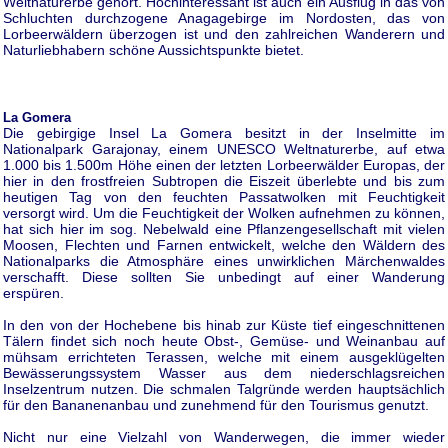
Weltnaturerbe gehört. Hochinteressant ist auch ein Ausflug in das von
Schluchten durchzogene Anagagebirge im Nordosten, das von
Lorbeerwäldern überzogen ist und den zahlreichen Wanderern und
Naturliebhabern schöne Aussichtspunkte bietet.
La Gomera
Die gebirgige Insel La Gomera besitzt in der Inselmitte im
Nationalpark Garajonay, einem UNESCO Weltnaturerbe, auf etwa
1.000 bis 1.500m Höhe einen der letzten Lorbeerwälder Europas, der
hier in den frostfreien Subtropen die Eiszeit überlebte und bis zum
heutigen Tag von den feuchten Passatwolken mit Feuchtigkeit
versorgt wird. Um die Feuchtigkeit der Wolken aufnehmen zu können,
hat sich hier im sog. Nebelwald eine Pflanzengesellschaft mit vielen
Moosen, Flechten und Farnen entwickelt, welche den Wäldern des
Nationalparks die Atmosphäre eines unwirklichen Märchenwaldes
verschafft. Diese sollten Sie unbedingt auf einer Wanderung
erspüren.
In den von der Hochebene bis hinab zur Küste tief eingeschnittenen
Tälern findet sich noch heute Obst-, Gemüse- und Weinanbau auf
mühsam errichteten Terassen, welche mit einem ausgeklügelten
Bewässerungssystem Wasser aus dem niederschlagsreichen
Inselzentrum nutzen. Die schmalen Talgründe werden hauptsächlich
für den Bananenanbau und zunehmend für den Tourismus genutzt.
Nicht nur eine Vielzahl von Wanderwegen, die immer wieder