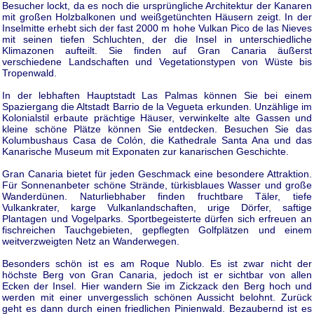
Besucher lockt, da es noch die ursprüngliche Architektur der Kanaren
mit großen Holzbalkonen und weißgetünchten Häusern zeigt. In der
Inselmitte erhebt sich der fast 2000 m hohe Vulkan Pico de las Nieves
mit seinen tiefen Schluchten, der die Insel in unterschiedliche
Klimazonen aufteilt. Sie finden auf Gran Canaria äußerst
verschiedene Landschaften und Vegetationstypen von Wüste bis
Tropenwald.
In der lebhaften Hauptstadt Las Palmas können Sie bei einem
Spaziergang die Altstadt Barrio de la Vegueta erkunden. Unzählige im
Kolonialstil erbaute prächtige Häuser, verwinkelte alte Gassen und
kleine schöne Plätze können Sie entdecken. Besuchen Sie das
Kolumbushaus Casa de Colón, die Kathedrale Santa Ana und das
Kanarische Museum mit Exponaten zur kanarischen Geschichte.
Gran Canaria bietet für jeden Geschmack eine besondere Attraktion.
Für Sonnenanbeter schöne Strände, türkisblaues Wasser und große
Wanderdünen. Naturliebhaber finden fruchtbare Täler, tiefe
Vulkankrater, karge Vulkanlandschaften, urige Dörfer, saftige
Plantagen und Vogelparks. Sportbegeisterte dürfen sich erfreuen an
fischreichen Tauchgebieten, gepflegten Golfplätzen und einem
weitverzweigten Netz an Wanderwegen.
Besonders schön ist es am Roque Nublo. Es ist zwar nicht der
höchste Berg von Gran Canaria, jedoch ist er sichtbar von allen
Ecken der Insel. Hier wandern Sie im Zickzack den Berg hoch und
werden mit einer unvergesslich schönen Aussicht belohnt. Zurück
geht es dann durch einen friedlichen Pinienwald. Bezaubernd ist es