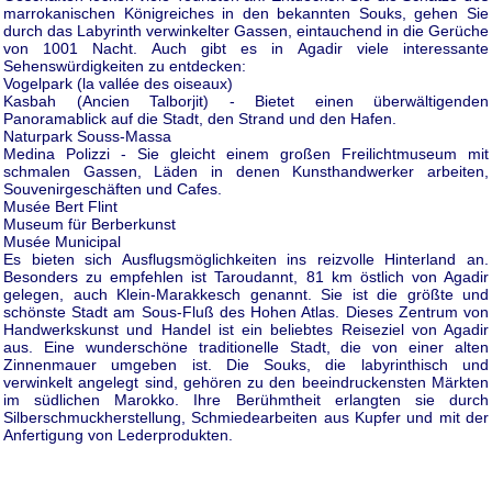
marrokanischen Königreiches in den bekannten Souks, gehen Sie
durch das Labyrinth verwinkelter Gassen, eintauchend in die Gerüche
von 1001 Nacht. Auch gibt es in Agadir viele interessante
Sehenswürdigkeiten zu entdecken:
Vogelpark (la vallée des oiseaux)
Kasbah (Ancien Talborjit) - Bietet einen überwältigenden
Panoramablick auf die Stadt, den Strand und den Hafen.
Naturpark Souss-Massa
Medina Polizzi - Sie gleicht einem großen Freilichtmuseum mit
schmalen Gassen, Läden in denen Kunsthandwerker arbeiten,
Souvenirgeschäften und Cafes.
Musée Bert Flint
Museum für Berberkunst
Musée Municipal
Es bieten sich Ausflugsmöglichkeiten ins reizvolle Hinterland an.
Besonders zu empfehlen ist Taroudannt, 81 km östlich von Agadir
gelegen, auch Klein-Marakkesch genannt. Sie ist die größte und
schönste Stadt am Sous-Fluß des Hohen Atlas. Dieses Zentrum von
Handwerkskunst und Handel ist ein beliebtes Reiseziel von Agadir
aus. Eine wunderschöne traditionelle Stadt, die von einer alten
Zinnenmauer umgeben ist. Die Souks, die labyrinthisch und
verwinkelt angelegt sind, gehören zu den beeindruckensten Märkten
im südlichen Marokko. Ihre Berühmtheit erlangten sie durch
Silberschmuckherstellung, Schmiedearbeiten aus Kupfer und mit der
Anfertigung von Lederprodukten.