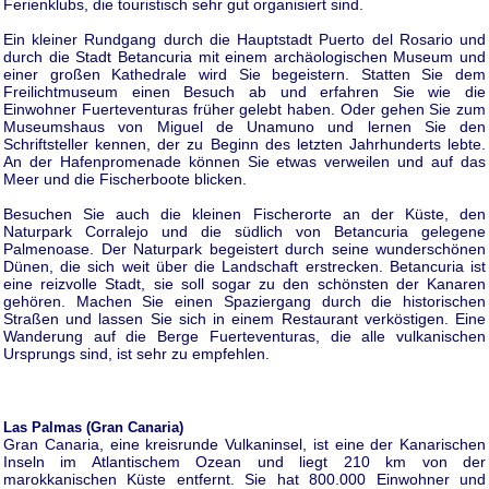
Ferienklubs, die touristisch sehr gut organisiert sind.
Ein kleiner Rundgang durch die Hauptstadt Puerto del Rosario und
durch die Stadt Betancuria mit einem archäologischen Museum und
einer großen Kathedrale wird Sie begeistern. Statten Sie dem
Freilichtmuseum einen Besuch ab und erfahren Sie wie die
Einwohner Fuerteventuras früher gelebt haben. Oder gehen Sie zum
Museumshaus von Miguel de Unamuno und lernen Sie den
Schriftsteller kennen, der zu Beginn des letzten Jahrhunderts lebte.
An der Hafenpromenade können Sie etwas verweilen und auf das
Meer und die Fischerboote blicken.
Besuchen Sie auch die kleinen Fischerorte an der Küste, den
Naturpark Corralejo und die südlich von Betancuria gelegene
Palmenoase. Der Naturpark begeistert durch seine wunderschönen
Dünen, die sich weit über die Landschaft erstrecken. Betancuria ist
eine reizvolle Stadt, sie soll sogar zu den schönsten der Kanaren
gehören. Machen Sie einen Spaziergang durch die historischen
Straßen und lassen Sie sich in einem Restaurant verköstigen. Eine
Wanderung auf die Berge Fuerteventuras, die alle vulkanischen
Ursprungs sind, ist sehr zu empfehlen.
Las Palmas (Gran Canaria)
Gran Canaria, eine kreisrunde Vulkaninsel, ist eine der Kanarischen
Inseln im Atlantischem Ozean und liegt 210 km von der
marokkanischen Küste entfernt. Sie hat 800.000 Einwohner und