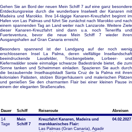
Gehen Sie an Bord der neuen Mein Schiff 7 auf eine ganz besondere
Entdeckungsreise durch die wunderbare Inselwelt der Kanaren mit
Madeira und Marokko. Ihre 14-tägige Kanaren-Kreuzfahrt beginnt im
Hafen von Las Palmas und führt Sie zunächst nach Marokko und nach
einem spannenden Tag an Land weiter nach Lanzarote. Weitere Ziele
dieser Kanaren-Kreuzfahrt sind dann u.a. noch Teneriffa und
Fuerteventura, bevor die neue Mein Schiff 7 wieder ihren
Ausgangshafen auf Gran Canaria erreicht.
Besonders spannend ist der Landgang auf der noch wenig
erschlossenen Insel La Palma, deren vielfältige Insellandschaft
beeindruckende Lavafelder, Trockengebiete, Lorbeer- und
Kiefernwälder sowie einmalige schwarze Badestrände bietet, die zum
Sonne tanken und Schwimmen einladen. Spazieren Sie auch durch
die bezaubernde Inselhauptstadt Santa Cruz de la Palma mit ihren
kolonialen Palästen, stolzen Bürgerhäusern und malerischen Plätzen
und genießen Sie den charmanten Flair bei einer kleinen Pause in
einem der eleganten Straßencafes.
Dauer
Schiff
Reiseroute
Abreisen
14
Mein
Kreuzfahrt Kanaren, Madeira und
04.02.2027
Tage
Schiff 7
marokkanisches Flair:
Las Palmas (Gran Canaria), Agadir