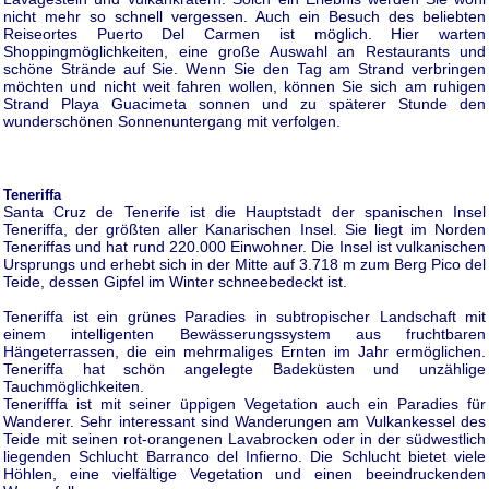
nicht mehr so schnell vergessen. Auch ein Besuch des beliebten
Reiseortes Puerto Del Carmen ist möglich. Hier warten
Shoppingmöglichkeiten, eine große Auswahl an Restaurants und
schöne Strände auf Sie. Wenn Sie den Tag am Strand verbringen
möchten und nicht weit fahren wollen, können Sie sich am ruhigen
Strand Playa Guacimeta sonnen und zu späterer Stunde den
wunderschönen Sonnenuntergang mit verfolgen.
Teneriffa
Santa Cruz de Tenerife ist die Hauptstadt der spanischen Insel
Teneriffa, der größten aller Kanarischen Insel. Sie liegt im Norden
Teneriffas und hat rund 220.000 Einwohner. Die Insel ist vulkanischen
Ursprungs und erhebt sich in der Mitte auf 3.718 m zum Berg Pico del
Teide, dessen Gipfel im Winter schneebedeckt ist.
Teneriffa ist ein grünes Paradies in subtropischer Landschaft mit
einem intelligenten Bewässerungssystem aus fruchtbaren
Hängeterrassen, die ein mehrmaliges Ernten im Jahr ermöglichen.
Teneriffa hat schön angelegte Badeküsten und unzählige
Tauchmöglichkeiten.
Tenerifffa ist mit seiner üppigen Vegetation auch ein Paradies für
Wanderer. Sehr interessant sind Wanderungen am Vulkankessel des
Teide mit seinen rot-orangenen Lavabrocken oder in der südwestlich
liegenden Schlucht Barranco del Infierno. Die Schlucht bietet viele
Höhlen, eine vielfältige Vegetation und einen beeindruckenden