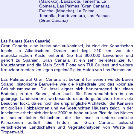
(Marokko), Lanzarote, Teneriffa, La
Gomera, Las Palmas (Gran Canaria),
Funchal (Madeira), La Palma,
Teneriffa, Fuerteventura, Las Palmas
(Gran Canaria)
Las Palmas (Gran Canaria)
Gran Canaria, eine kreisrunde Vulkaninsel, ist eine der Kanarischen
Inseln im Atlantischem Ozean und liegt 210 km von der
marokkanischen Küste entfernt. Sie hat 800.000 Einwohner und
gehört zu Spanien. Gran Canaria ist ein sehr beliebtes Ziel für
Kreuzfahrten und die Mein Schiff Flotte von TUI Cruises und weitere
Kreuzfahrtreedereien legen regelmäßig im Hafen von Las Palmas an.
Las Palmas auf Gran Canaria ist bekannt für seinen wunderbaren
Strand, historische Bauwerke wie die Kathedrale und das koloniale
Columbusmuseum. Die Insel eignet sich hervorragend für einen
Badetag in der Sonne, aber auch für Panoramafahrten in das
gebirgige Landesinnere, wo besonders das Bergstädtchen Teror viele
Besucher lockt, da es noch die ursprüngliche Architektur der Kanaren
mit großen Holzbalkonen und weißgetünchten Häusern zeigt. In der
Inselmitte erhebt sich der fast 2000 m hohe Vulkan Pico de las Nieves
mit seinen tiefen Schluchten, der die Insel in unterschiedliche
Klimazonen aufteilt. Sie finden auf Gran Canaria äußerst
verschiedene Landschaften und Vegetationstypen von Wüste bis
Tropenwald.