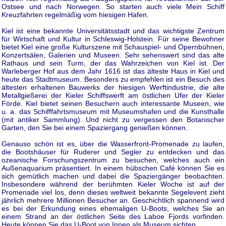
Ostsee und nach Norwegen. So starten auch viele Mein Schiff
Kreuzfahrten regelmäßig vom hiesigen Hafen.
Kiel ist eine bekannte Universitätsstadt und das wichtigste Zentrum
für Wirtschaft und Kultur in Schleswig-Holstein. Für seine Bewohner
bietet Kiel eine große Kulturszene mit Schauspiel- und Opernbühnen,
Konzertsälen, Galerien und Museen. Sehr sehenswert sind das alte
Rathaus und sein Turm, der das Wahrzeichen von Kiel ist. Der
Warleberger Hof aus dem Jahr 1616 ist das älteste Haus in Kiel und
heute das Stadtmuseum. Besonders zu empfehlen ist ein Besuch des
ältesten erhaltenen Bauwerks der hiesigen Werftindustrie, die alte
Metallgießerei der Kieler Schiffswerft am östlichen Ufer der Kieler
Förde. Kiel bietet seinen Besuchern auch interessante Museen, wie
u. a. das Schifffahrtsmuseum mit Museumshafen und die Kunsthalle
(mit antiker Sammlung). Und nicht zu vergessen den Botanischer
Garten, den Sie bei einem Spaziergang genießen können.
Genauso schön ist es, über die Wasserfront-Promenade zu laufen,
die Bootshäuser für Ruderer und Segler zu entdecken und das
ozeanische Forschungszentrum zu besuchen, welches auch ein
Außenaquarium präsentiert. In einem hübschen Café können Sie es
sich gemütlich machen und dabei die Spaziergänger beobachten.
Insbesondere während der berühmten Kieler Woche ist auf der
Promenade viel los, denn dieses weltweit bekannte Segelevent zieht
jährlich mehrere Millionen Besucher an. Geschichtlich spannend wird
es bei der Erkundung eines ehemaligen U-Boots, welches Sie an
einem Strand an der östlichen Seite des Laboe Fjords vorfinden.
Heute können Sie das U-Boot von Innen als Museum sichten.