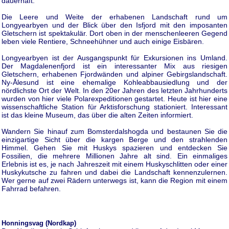
dauerhaft.
Die Leere und Weite der erhabenen Landschaft rund um
Longyearbyen und der Blick über den Isfjord mit den imposanten
Gletschern ist spektakulär. Dort oben in der menschenleeren Gegend
leben viele Rentiere, Schneehühner und auch einige Eisbären.
Longyearbyen ist der Ausgangspunkt für Exkursionen ins Umland.
Der Magdalenenfjord ist ein interessanter Mix aus riesigen
Gletschern, erhabenen Fjordwänden und alpiner Gebirgslandschaft.
Ny-Ålesund ist eine ehemalige Kohleabbausiedlung und der
nördlichste Ort der Welt. In den 20er Jahren des letzten Jahrhunderts
wurden von hier viele Polarexpeditionen gestartet. Heute ist hier eine
wissenschaftliche Station für Arktisforschung stationiert. Interessant
ist das kleine Museum, das über die alten Zeiten informiert.
Wandern Sie hinauf zum Bomsterdalshogda und bestaunen Sie die
einzigartige Sicht über die kargen Berge und den strahlenden
Himmel. Gehen Sie mit Huskys spazieren und entdecken Sie
Fossilien, die mehrere Millionen Jahre alt sind. Ein einmaliges
Erlebnis ist es, je nach Jahreszeit mit einem Huskyschlitten oder einer
Huskykutsche zu fahren und dabei die Landschaft kennenzulernen.
Wer gerne auf zwei Rädern unterwegs ist, kann die Region mit einem
Fahrrad befahren.
Honningsvag (Nordkap)