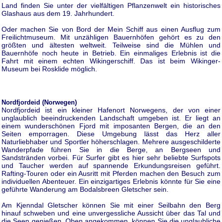
Land finden Sie unter der vielfältigen Pflanzenwelt ein historisches
Glashaus aus dem 19. Jahrhundert.
Oder machen Sie von Bord der Mein Schiff aus einen Ausflug zum
Freilichtmuseum. Mit unzähligen Bauernhöfen gehört es zu den
größten und ältesten weltweit. Teilweise sind die Mühlen und
Bauernhöfe noch heute in Betrieb. Ein einmaliges Erlebnis ist die
Fahrt mit einem echten Wikingerschiff. Das ist beim Wikinger-
Museum bei Rosklide möglich.
Nordfjordeid (Norwegen)
Nordfjordeid ist ein kleiner Hafenort Norwegens, der von einer
unglaublich beeindruckenden Landschaft umgeben ist. Er liegt an
einem wunderschönen Fjord mit imposanten Bergen, die an den
Seiten emporragen. Diese Umgebung lässt das Herz aller
Naturliebhaber und Sportler höherschlagen. Mehrere ausgeschilderte
Wanderpfade führen Sie in die Berge, an Bergseen und
Sandstränden vorbei. Für Surfer gibt es hier sehr beliebte Surfspots
und Taucher werden auf spannende Erkundungsreisen geführt.
Rafting-Touren oder ein Ausritt mit Pferden machen den Besuch zum
individuellen Abenteuer. Ein einzigartiges Erlebnis könnte für Sie eine
geführte Wanderung am Bodalsbreen Gletscher sein.
Am Kjenndal Gletscher können Sie mit einer Seilbahn den Berg
hinauf schweben und eine unvergessliche Aussicht über das Tal und
die Seen genießen. Oben angekommen, können Sie die unglaubliche