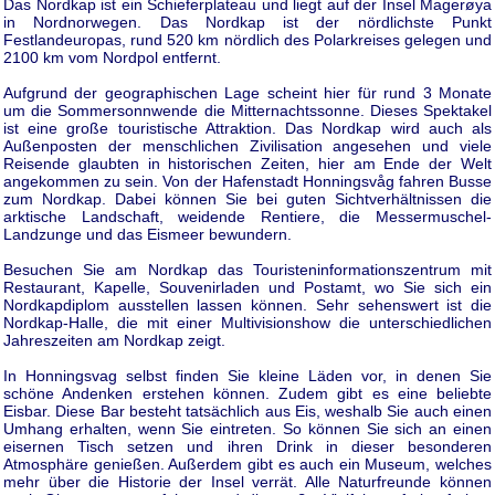
Das Nordkap ist ein Schieferplateau und liegt auf der Insel Magerøya
in Nordnorwegen. Das Nordkap ist der nördlichste Punkt
Festlandeuropas, rund 520 km nördlich des Polarkreises gelegen und
2100 km vom Nordpol entfernt.
Aufgrund der geographischen Lage scheint hier für rund 3 Monate
um die Sommersonnwende die Mitternachtssonne. Dieses Spektakel
ist eine große touristische Attraktion. Das Nordkap wird auch als
Außenposten der menschlichen Zivilisation angesehen und viele
Reisende glaubten in historischen Zeiten, hier am Ende der Welt
angekommen zu sein. Von der Hafenstadt Honningsvåg fahren Busse
zum Nordkap. Dabei können Sie bei guten Sichtverhältnissen die
arktische Landschaft, weidende Rentiere, die Messermuschel-
Landzunge und das Eismeer bewundern.
Besuchen Sie am Nordkap das Touristeninformationszentrum mit
Restaurant, Kapelle, Souvenirladen und Postamt, wo Sie sich ein
Nordkapdiplom ausstellen lassen können. Sehr sehenswert ist die
Nordkap-Halle, die mit einer Multivisionshow die unterschiedlichen
Jahreszeiten am Nordkap zeigt.
In Honningsvag selbst finden Sie kleine Läden vor, in denen Sie
schöne Andenken erstehen können. Zudem gibt es eine beliebte
Eisbar. Diese Bar besteht tatsächlich aus Eis, weshalb Sie auch einen
Umhang erhalten, wenn Sie eintreten. So können Sie sich an einen
eisernen Tisch setzen und ihren Drink in dieser besonderen
Atmosphäre genießen. Außerdem gibt es auch ein Museum, welches
mehr über die Historie der Insel verrät. Alle Naturfreunde können