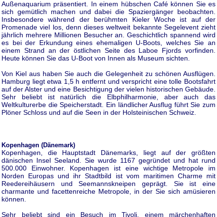
Außenaquarium präsentiert. In einem hübschen Café können Sie es
sich gemütlich machen und dabei die Spaziergänger beobachten.
Insbesondere während der berühmten Kieler Woche ist auf der
Promenade viel los, denn dieses weltweit bekannte Segelevent zieht
jährlich mehrere Millionen Besucher an. Geschichtlich spannend wird
es bei der Erkundung eines ehemaligen U-Boots, welches Sie an
einem Strand an der östlichen Seite des Laboe Fjords vorfinden.
Heute können Sie das U-Boot von Innen als Museum sichten.
Von Kiel aus haben Sie auch die Gelegenheit zu schönen Ausflügen.
Hamburg liegt etwa 1,5 h entfernt und verspricht eine tolle Bootsfahrt
auf der Alster und eine Besichtigung der vielen historischen Gebäude.
Sehr beliebt ist natürlich die Elbphilharmonie, aber auch das
Weltkulturerbe die Speicherstadt. Ein ländlicher Ausflug führt Sie zum
Plöner Schloss und auf die Seen in der Holsteinischen Schweiz.
Kopenhagen (Dänemark)
Kopenhagen, die Hauptstadt Dänemarks, liegt auf der größten
dänischen Insel Seeland. Sie wurde 1167 gegründet und hat rund
500.000 Einwohner. Kopenhagen ist eine wichtige Metropole im
Norden Europas und ihr Stadtbild ist vom maritimen Charme mit
Reedereihäusern und Seemannskneipen geprägt. Sie ist eine
charmante und facettenreiche Metropole, in der Sie sich amüsieren
können.
Sehr beliebt sind ein Besuch im Tivoli, einem märchenhaften