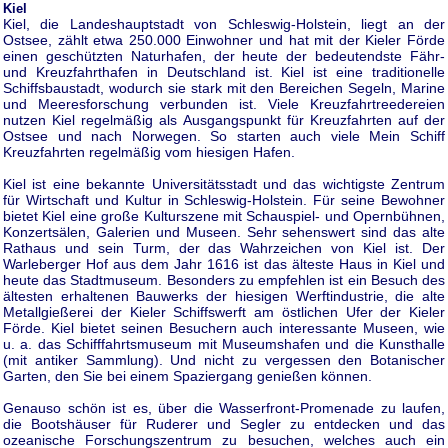
Kiel
Kiel, die Landeshauptstadt von Schleswig-Holstein, liegt an der
Ostsee, zählt etwa 250.000 Einwohner und hat mit der Kieler Förde
einen geschützten Naturhafen, der heute der bedeutendste Fähr-
und Kreuzfahrthafen in Deutschland ist. Kiel ist eine traditionelle
Schiffsbaustadt, wodurch sie stark mit den Bereichen Segeln, Marine
und Meeresforschung verbunden ist. Viele Kreuzfahrtreedereien
nutzen Kiel regelmäßig als Ausgangspunkt für Kreuzfahrten auf der
Ostsee und nach Norwegen. So starten auch viele Mein Schiff
Kreuzfahrten regelmäßig vom hiesigen Hafen.
Kiel ist eine bekannte Universitätsstadt und das wichtigste Zentrum
für Wirtschaft und Kultur in Schleswig-Holstein. Für seine Bewohner
bietet Kiel eine große Kulturszene mit Schauspiel- und Opernbühnen,
Konzertsälen, Galerien und Museen. Sehr sehenswert sind das alte
Rathaus und sein Turm, der das Wahrzeichen von Kiel ist. Der
Warleberger Hof aus dem Jahr 1616 ist das älteste Haus in Kiel und
heute das Stadtmuseum. Besonders zu empfehlen ist ein Besuch des
ältesten erhaltenen Bauwerks der hiesigen Werftindustrie, die alte
Metallgießerei der Kieler Schiffswerft am östlichen Ufer der Kieler
Förde. Kiel bietet seinen Besuchern auch interessante Museen, wie
u. a. das Schifffahrtsmuseum mit Museumshafen und die Kunsthalle
(mit antiker Sammlung). Und nicht zu vergessen den Botanischer
Garten, den Sie bei einem Spaziergang genießen können.
Genauso schön ist es, über die Wasserfront-Promenade zu laufen,
die Bootshäuser für Ruderer und Segler zu entdecken und das
ozeanische Forschungszentrum zu besuchen, welches auch ein