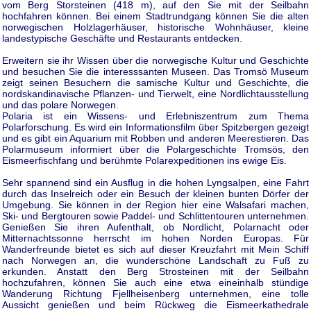
vom Berg Storsteinen (418 m), auf den Sie mit der Seilbahn
hochfahren können. Bei einem Stadtrundgang können Sie die alten
norwegischen Holzlagerhäuser, historische Wohnhäuser, kleine
landestypische Geschäfte und Restaurants entdecken.
Erweitern sie ihr Wissen über die norwegische Kultur und Geschichte
und besuchen Sie die interesssanten Museen. Das Tromsö Museum
zeigt seinen Besuchern die samische Kultur und Geschichte, die
nordskandinavische Pflanzen- und Tierwelt, eine Nordlichtausstellung
und das polare Norwegen.
Polaria ist ein Wissens- und Erlebniszentrum zum Thema
Polarforschung. Es wird ein Informationsfilm über Spitzbergen gezeigt
und es gibt ein Aquarium mit Robben und anderen Meerestieren. Das
Polarmuseum informiert über die Polargeschichte Tromsös, den
Eismeerfischfang und berühmte Polarexpeditionen ins ewige Eis.
Sehr spannend sind ein Ausflug in die hohen Lyngsalpen, eine Fahrt
durch das Inselreich oder ein Besuch der kleinen bunten Dörfer der
Umgebung. Sie können in der Region hier eine Walsafari machen,
Ski- und Bergtouren sowie Paddel- und Schlittentouren unternehmen.
Genießen Sie ihren Aufenthalt, ob Nordlicht, Polarnacht oder
Mitternachtssonne herrscht im hohen Norden Europas. Für
Wanderfreunde bietet es sich auf dieser Kreuzfahrt mit Mein Schiff
nach Norwegen an, die wunderschöne Landschaft zu Fuß zu
erkunden. Anstatt den Berg Strosteinen mit der Seilbahn
hochzufahren, können Sie auch eine etwa eineinhalb stündige
Wanderung Richtung Fjellheisenberg unternehmen, eine tolle
Aussicht genießen und beim Rückweg die Eismeerkathedrale