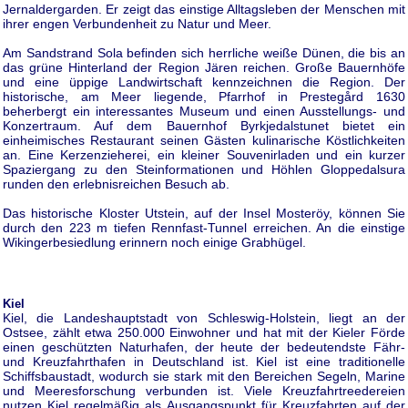
Jernaldergarden. Er zeigt das einstige Alltagsleben der Menschen mit
ihrer engen Verbundenheit zu Natur und Meer.
Am Sandstrand Sola befinden sich herrliche weiße Dünen, die bis an
das grüne Hinterland der Region Jären reichen. Große Bauernhöfe
und eine üppige Landwirtschaft kennzeichnen die Region. Der
historische, am Meer liegende, Pfarrhof in Prestegård 1630
beherbergt ein interessantes Museum und einen Ausstellungs- und
Konzertraum. Auf dem Bauernhof Byrkjedalstunet bietet ein
einheimisches Restaurant seinen Gästen kulinarische Köstlichkeiten
an. Eine Kerzenzieherei, ein kleiner Souvenirladen und ein kurzer
Spaziergang zu den Steinformationen und Höhlen Gloppedalsura
runden den erlebnisreichen Besuch ab.
Das historische Kloster Utstein, auf der Insel Mosteröy, können Sie
durch den 223 m tiefen Rennfast-Tunnel erreichen. An die einstige
Wikingerbesiedlung erinnern noch einige Grabhügel.
Kiel
Kiel, die Landeshauptstadt von Schleswig-Holstein, liegt an der
Ostsee, zählt etwa 250.000 Einwohner und hat mit der Kieler Förde
einen geschützten Naturhafen, der heute der bedeutendste Fähr-
und Kreuzfahrthafen in Deutschland ist. Kiel ist eine traditionelle
Schiffsbaustadt, wodurch sie stark mit den Bereichen Segeln, Marine
und Meeresforschung verbunden ist. Viele Kreuzfahrtreedereien
nutzen Kiel regelmäßig als Ausgangspunkt für Kreuzfahrten auf der