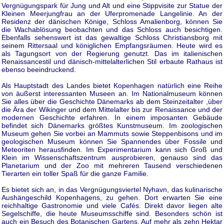
Vergnügungspark für Jung und Alt und eine Stippvisite zur Statue der
Kleinen Meerjungfrau an der Uferpromenade Langelinie. An der
Residenz der dänischen Könige, Schloss Amalienborg, können Sie
die Wachablösung beobachten und das Schloss auch besichtigen.
Ebenfalls sehenswert ist das gewaltige Schloss Christiansborg mit
seinem Rittersaal und königlichen Empfangsräumen. Heute wird es
als Tagungsort von der Regierung genutzt. Das im italienischen
Renaissancestil und dänisch-mittelalterlichen Stil erbaute Rathaus ist
ebenso beeindruckend.
Als Hauptstadt des Landes bietet Kopenhagen natürlich eine Reihe
von äußerst interessanten Museen an. Im Nationalmuseum können
Sie alles über die Geschichte Dänemarks ab dem Steinzeitalter ,über
die Ära der Wikinger und dem Mittelalter bis zur Renaissance und der
modernen Geschichte erfahren. In einem imposanten Gebäude
befindet sich Dänemarks größtes Kunstmuseum. Im zoologischen
Museum gehen Sie vorbei an Mammuts sowie Steppenbisons und im
geologischen Museum können Sie Spannendes über Fossile und
Meteoriten herausfinden. Im Experimentarium kann sich Groß und
Klein im Wissenschaftszentrum ausprobieren, genauso sind das
Planetarium und der Zoo mit mehreren Tausend verschiedenen
Tierarten ein toller Spaß für die ganze Familie.
Es bietet sich an, in das Vergnügungsviertel Nyhavn, das kulinarische
Aushängeschild Kopenhagens, zu gehen. Dort erwarten Sie eine
reichhaltige Gastronomie und viele Cafés. Direkt davor liegen alte
Segelschiffe, die heute Museumsschiffe sind. Besonders schön ist
auch ein Besuch des Botanischen Gartens. Auf mehr als zehn Hektar