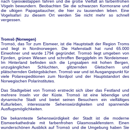
nach Gjesvæstappen fahren und die große Vielfalt an farbenfrohen
Vögeln bewundern. Beobachten Sie die schwarzen Kormorane und
die ulkigen Papagaitaucher, die hier zu tausenden leben. Eine
Vogelsafari zu diesem Ort werden Sie nicht mehr so schnell
vergessen.
Tromsö (Norwegen)
Tromsö, das Tor zum Eismeer, ist die Hauptstadt der Region Troms
und liegt in Nordnorwegen. Die Hafenstadt hat rund 65.000
Einwohner und wurde 1794 gegründet. Tromsö liegt umgeben von
Fjorden, grünen Wiesen und schroffen Berggipfeln im Nordeismeer.
Im Hinterland befinden sich die Lyngsalpen mit hohen Bergen,
unzugänglichen Schluchten, glitzernden Gletschern und
plätschernden Gebirgsbächen. Tromsö war und ist Ausgangspunkt für
viele Polarexpeditionen zum Nordpol und der Hauptstandort des
Norwegischen Polarinstitutes.
Das Stadtgebiet von Tromsö erstreckt sich über das Festland und
mehrere Inseln vor der Küste. Tromsö ist eine lebendige und
dynamische Stadt und bietet seinen Besuchern ein vielfältiges
Kulturleben, interessante Sehenswürdigkeiten und spannende
Ausflugsmöglichkeiten.
Die bekannteste Sehenswürdigkeit der Stadt ist die moderne
Eismeerkathedrale mit farbenfrohen Glasmosaikfenstern. Einen
wunderschönen Ausblick auf Tromsö und die Umgebung haben Sie