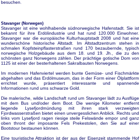
besuchen.
Stavanger (Norwegen)
Stavanger ist eine wohlhabende südnorwegische Hafenstadt. Sie ist
bekannt für ihre Erdölindustrie und hat rund 120.000 Einwohner.
Stavanger war die europäische Kulturhauptstadt 2008 und hat eine
wunderschöne historische Altstadt. Im Altstadtzentrum stehen in
schmalen Kopfsteinpflasterstraßen rund 170 bezaubernde, typisch
norwegische Holzgebäude aus dem 18. und 19. Jh., die zu den
schönsten ganz Norwegens zählen. Der prächtige gotische Dom von
1125 ist einer der besterhaltenen Sakralbauten Norwegens.
Im modernen Hafenviertel werden bunte Gemüse- und Fischmärkte
abgehalten und das Erdölmuseum, das in der Form einer Ölplattform
errichtet wurde, präsentiert interessante und spannende
Informationen rund ums schwarze Gold.
Die malerische, wilde Landschaft rund um Stavanger lädt zu Ausflüge
mit dem Bus und/oder dem Boot. Die wenige Kilometer entfernt
liegende Lysefjordmündung mit ihren stark verzweigten
Fjordwasserstraßen bietet einen unvergesslichen Anblick. Rechts und
links vom Lysefjord ragen riesige steile Felswände empor und ganz
oben thront der imposante Fels Prekestolen, den Sie auf einer
Bootstour bestaunen können.
Eine touristische Attraktion ist der aus der Eisenzeit stammende Hof