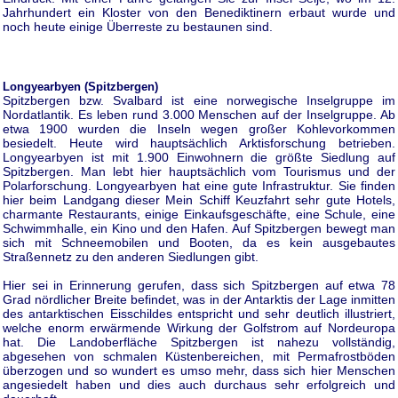
Jahrhundert ein Kloster von den Benediktinern erbaut wurde und
noch heute einige Überreste zu bestaunen sind.
Longyearbyen (Spitzbergen)
Spitzbergen bzw. Svalbard ist eine norwegische Inselgruppe im
Nordatlantik. Es leben rund 3.000 Menschen auf der Inselgruppe. Ab
etwa 1900 wurden die Inseln wegen großer Kohlevorkommen
besiedelt. Heute wird hauptsächlich Arktisforschung betrieben.
Longyearbyen ist mit 1.900 Einwohnern die größte Siedlung auf
Spitzbergen. Man lebt hier hauptsächlich vom Tourismus und der
Polarforschung. Longyearbyen hat eine gute Infrastruktur. Sie finden
hier beim Landgang dieser Mein Schiff Keuzfahrt sehr gute Hotels,
charmante Restaurants, einige Einkaufsgeschäfte, eine Schule, eine
Schwimmhalle, ein Kino und den Hafen. Auf Spitzbergen bewegt man
sich mit Schneemobilen und Booten, da es kein ausgebautes
Straßennetz zu den anderen Siedlungen gibt.
Hier sei in Erinnerung gerufen, dass sich Spitzbergen auf etwa 78
Grad nördlicher Breite befindet, was in der Antarktis der Lage inmitten
des antarktischen Eisschildes entspricht und sehr deutlich illustriert,
welche enorm erwärmende Wirkung der Golfstrom auf Nordeuropa
hat. Die Landoberfläche Spitzbergen ist nahezu vollständig,
abgesehen von schmalen Küstenbereichen, mit Permafrostböden
überzogen und so wundert es umso mehr, dass sich hier Menschen
angesiedelt haben und dies auch durchaus sehr erfolgreich und