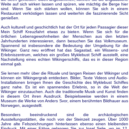
Weite auf sich wirken lassen und spüren, wie mächtig die Berge hier
sind. Wenn Sie sich stärken wollen, können Sie sich in einem
Restaurant verköstigen lassen und weiterhin die faszinierende Sicht
genießen.
Auch kulturell und geschichtlich hat der Ort für jeden Passagier dieser
Mein Schiff Kreuzfahrt etwas zu bieten. Wenn Sie sich für die
örtlichen Lebensgewohnheiten der Menschen aus den letzten
Jahrhunderten interessieren, dann besuchen Sie das Volkmuseum.
Spannend ist insbesondere die Bedeutung der Umgebung für die
Wikinger. Ganz neu eröffnet hat das Sagastad, ein Wissens- und
Erlebniszentrum, welches ein großes Myklebust Schiff ausstellt, eine
Nachstellung eines echten Wikingerschiffs, das es in dieser Region
einmal gab.
Sie lernen mehr über die Rituale und langen Reisen der Wikinger und
können ein Wikingergrab entdecken. Bilder, Texte Videos und Audio-
Installationen bringen Ihnen die Geschichte des Myklebust Schiffes
ganz nahe. Es ist ein spannendes Erlebnis, so in die Welt der
Wikinger einzutauchen. Auch die traditionelle Musik und Kunst finden
in diesem Ort ihren Ausdruck. Beispielsweise werden in einem
Museum die Werke von Anders Svor, einem berühmten Bildhauer aus
Norwegen, ausgestellt.
Besonders beeindruckend sind die archäologischen
Ausstellungsstätten, die noch von der Steinzeit zeugen. Über 1000
Jahre alte Felszeichnungen hinterlassen ebenso einen bleibenden
Eindruck. Mit einer Fähre gelangen Sie zur Insel Selje, wo im 12.