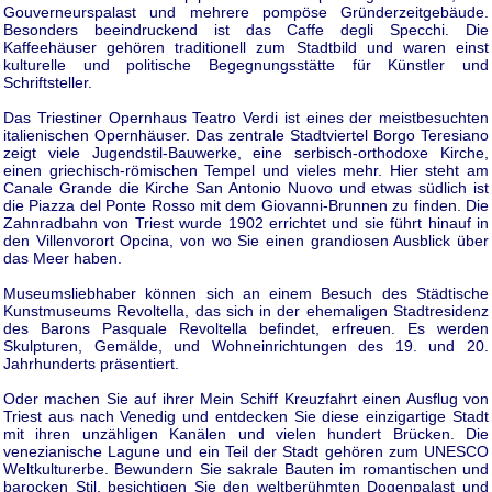
Gouverneurspalast und mehrere pompöse Gründerzeitgebäude.
Besonders beeindruckend ist das Caffe degli Specchi. Die
Kaffeehäuser gehören traditionell zum Stadtbild und waren einst
kulturelle und politische Begegnungsstätte für Künstler und
Schriftsteller.
Das Triestiner Opernhaus Teatro Verdi ist eines der meistbesuchten
italienischen Opernhäuser. Das zentrale Stadtviertel Borgo Teresiano
zeigt viele Jugendstil-Bauwerke, eine serbisch-orthodoxe Kirche,
einen griechisch-römischen Tempel und vieles mehr. Hier steht am
Canale Grande die Kirche San Antonio Nuovo und etwas südlich ist
die Piazza del Ponte Rosso mit dem Giovanni-Brunnen zu finden. Die
Zahnradbahn von Triest wurde 1902 errichtet und sie führt hinauf in
den Villenvorort Opcina, von wo Sie einen grandiosen Ausblick über
das Meer haben.
Museumsliebhaber können sich an einem Besuch des Städtische
Kunstmuseums Revoltella, das sich in der ehemaligen Stadtresidenz
des Barons Pasquale Revoltella befindet, erfreuen. Es werden
Skulpturen, Gemälde, und Wohneinrichtungen des 19. und 20.
Jahrhunderts präsentiert.
Oder machen Sie auf ihrer Mein Schiff Kreuzfahrt einen Ausflug von
Triest aus nach Venedig und entdecken Sie diese einzigartige Stadt
mit ihren unzähligen Kanälen und vielen hundert Brücken. Die
venezianische Lagune und ein Teil der Stadt gehören zum UNESCO
Weltkulturerbe. Bewundern Sie sakrale Bauten im romantischen und
barocken Stil, besichtigen Sie den weltberühmten Dogenpalast und