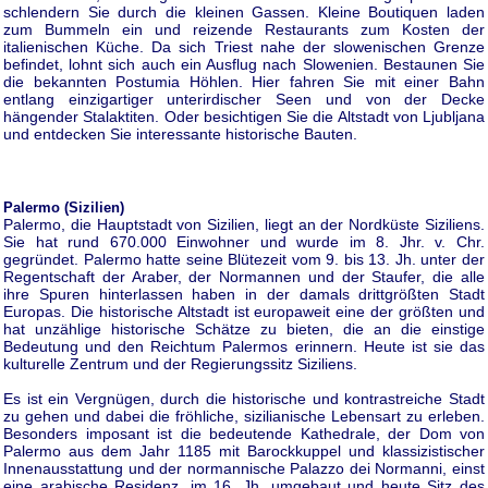
schlendern Sie durch die kleinen Gassen. Kleine Boutiquen laden
zum Bummeln ein und reizende Restaurants zum Kosten der
italienischen Küche. Da sich Triest nahe der slowenischen Grenze
befindet, lohnt sich auch ein Ausflug nach Slowenien. Bestaunen Sie
die bekannten Postumia Höhlen. Hier fahren Sie mit einer Bahn
entlang einzigartiger unterirdischer Seen und von der Decke
hängender Stalaktiten. Oder besichtigen Sie die Altstadt von Ljubljana
und entdecken Sie interessante historische Bauten.
Palermo (Sizilien)
Palermo, die Hauptstadt von Sizilien, liegt an der Nordküste Siziliens.
Sie hat rund 670.000 Einwohner und wurde im 8. Jhr. v. Chr.
gegründet. Palermo hatte seine Blütezeit vom 9. bis 13. Jh. unter der
Regentschaft der Araber, der Normannen und der Staufer, die alle
ihre Spuren hinterlassen haben in der damals drittgrößten Stadt
Europas. Die historische Altstadt ist europaweit eine der größten und
hat unzählige historische Schätze zu bieten, die an die einstige
Bedeutung und den Reichtum Palermos erinnern. Heute ist sie das
kulturelle Zentrum und der Regierungssitz Siziliens.
Es ist ein Vergnügen, durch die historische und kontrastreiche Stadt
zu gehen und dabei die fröhliche, sizilianische Lebensart zu erleben.
Besonders imposant ist die bedeutende Kathedrale, der Dom von
Palermo aus dem Jahr 1185 mit Barockkuppel und klassizistischer
Innenausstattung und der normannische Palazzo dei Normanni, einst
eine arabische Residenz, im 16. Jh. umgebaut und heute Sitz des