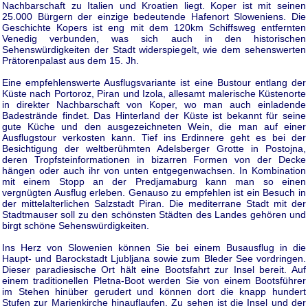
Nachbarschaft zu Italien und Kroatien liegt. Koper ist mit seinen
25.000 Bürgern der einzige bedeutende Hafenort Sloweniens. Die
Geschichte Kopers ist eng mit dem 120km Schiffsweg entfernten
Venedig verbunden, was sich auch in den historischen
Sehenswürdigkeiten der Stadt widerspiegelt, wie dem sehenswerten
Prätorenpalast aus dem 15. Jh.
Eine empfehlenswerte Ausflugsvariante ist eine Bustour entlang der
Küste nach Portoroz, Piran und Izola, allesamt malerische Küstenorte
in direkter Nachbarschaft von Koper, wo man auch einladende
Badestrände findet. Das Hinterland der Küste ist bekannt für seine
gute Küche und den ausgezeichneten Wein, die man auf einer
Ausflugstour verkosten kann. Tief ins Erdinnere geht es bei der
Besichtigung der weltberühmten Adelsberger Grotte in Postojna,
deren Tropfsteinformationen in bizarren Formen von der Decke
hängen oder auch ihr von unten entgegenwachsen. In Kombination
mit einem Stopp an der Predjamaburg kann man so einen
vergnügten Ausflug erleben. Genauso zu empfehlen ist ein Besuch in
der mittelalterlichen Salzstadt Piran. Die mediterrane Stadt mit der
Stadtmauser soll zu den schönsten Städten des Landes gehören und
birgt schöne Sehenswürdigkeiten.
Ins Herz von Slowenien können Sie bei einem Busausflug in die
Haupt- und Barockstadt Ljubljana sowie zum Bleder See vordringen.
Dieser paradiesische Ort hält eine Bootsfahrt zur Insel bereit. Auf
einem traditionellen Pletna-Boot werden Sie von einem Bootsführer
im Stehen hinüber gerudert und können dort die knapp hundert
Stufen zur Marienkirche hinauflaufen. Zu sehen ist die Insel und der