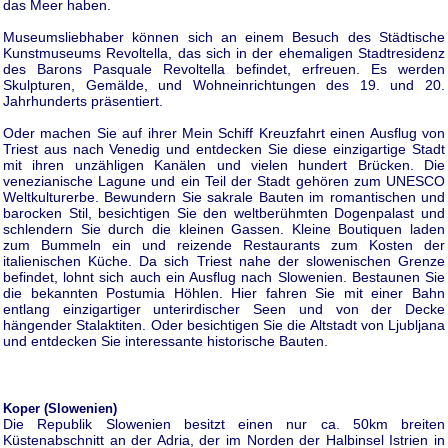
das Meer haben.
Museumsliebhaber können sich an einem Besuch des Städtische
Kunstmuseums Revoltella, das sich in der ehemaligen Stadtresidenz
des Barons Pasquale Revoltella befindet, erfreuen. Es werden
Skulpturen, Gemälde, und Wohneinrichtungen des 19. und 20.
Jahrhunderts präsentiert.
Oder machen Sie auf ihrer Mein Schiff Kreuzfahrt einen Ausflug von
Triest aus nach Venedig und entdecken Sie diese einzigartige Stadt
mit ihren unzähligen Kanälen und vielen hundert Brücken. Die
venezianische Lagune und ein Teil der Stadt gehören zum UNESCO
Weltkulturerbe. Bewundern Sie sakrale Bauten im romantischen und
barocken Stil, besichtigen Sie den weltberühmten Dogenpalast und
schlendern Sie durch die kleinen Gassen. Kleine Boutiquen laden
zum Bummeln ein und reizende Restaurants zum Kosten der
italienischen Küche. Da sich Triest nahe der slowenischen Grenze
befindet, lohnt sich auch ein Ausflug nach Slowenien. Bestaunen Sie
die bekannten Postumia Höhlen. Hier fahren Sie mit einer Bahn
entlang einzigartiger unterirdischer Seen und von der Decke
hängender Stalaktiten. Oder besichtigen Sie die Altstadt von Ljubljana
und entdecken Sie interessante historische Bauten.
Koper (Slowenien)
Die Republik Slowenien besitzt einen nur ca. 50km breiten
Küstenabschnitt an der Adria, der im Norden der Halbinsel Istrien in