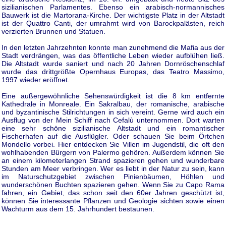
sizilianischen Parlamentes. Ebenso ein arabisch-normannisches
Bauwerk ist die Martorana-Kirche. Der wichtigste Platz in der Altstadt
ist der Quattro Canti, der umrahmt wird von Barockpalästen, reich
verzierten Brunnen und Statuen.
In den letzten Jahrzehnten konnte man zunehmend die Mafia aus der
Stadt verdrängen, was das öffentliche Leben wieder aufblühen ließ.
Die Altstadt wurde saniert und nach 20 Jahren Dornröschenschlaf
wurde das drittgrößte Opernhaus Europas, das Teatro Massimo,
1997 wieder eröffnet.
Eine außergewöhnliche Sehenswürdigkeit ist die 8 km entfernte
Kathedrale in Monreale. Ein Sakralbau, der romanische, arabische
und byzantinische Stilrichtungen in sich vereint. Gerne wird auch ein
Ausflug von der Mein Schiff nach Cefalù unternommen. Dort warten
eine sehr schöne sizilianische Altstadt und ein romantischer
Fischerhafen auf die Ausflügler. Oder schauen Sie beim Örtchen
Mondello vorbei. Hier entdecken Sie Villen im Jugendstil, die oft den
wohlhabenden Bürgern von Palermo gehören. Außerdem können Sie
an einem kilometerlangen Strand spazieren gehen und wunderbare
Stunden am Meer verbringen. Wer es liebt in der Natur zu sein, kann
im Naturschutzgebiet zwischen Pinienbäumen, Höhlen und
wunderschönen Buchten spazieren gehen. Wenn Sie zu Capo Rama
fahren, ein Gebiet, das schon seit den 60er Jahren geschützt ist,
können Sie interessante Pflanzen und Geologie sichten sowie einen
Wachturm aus dem 15. Jahrhundert bestaunen.