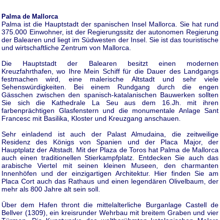
Palma de Mallorca
Palma ist die Hauptstadt der spanischen Insel Mallorca. Sie hat rund
375.000 Einwohner, ist der Regierungssitz der autonomen Regierung
der Balearen und liegt im Südwesten der Insel. Sie ist das touristische
und wirtschaftliche Zentrum von Mallorca.
Die Hauptstadt der Balearen besitzt einen modernen
Kreuzfahrthafen, wo Ihre Mein Schiff für die Dauer des Landgangs
festmachen wird, eine malerische Altstadt und sehr viele
Sehenswürdigkeiten. Bei einem Rundgang durch die engen
Gässchen zwischen den spanisch-katalanischen Bauwerken sollten
Sie sich die Kathedrale La Seu aus dem 16.Jh. mit ihren
farbenprächtigen Glasfenstern und die monumentale Anlage Sant
Francesc mit Basilika, Kloster und Kreuzgang anschauen.
Sehr einladend ist auch der Palast Almudaina, die zeitweilige
Residenz des Königs von Spanien und der Placa Major, der
Hauptplatz der Altstadt. Mit der Plaza de Toros hat Palma de Mallorca
auch einen traditionellen Stierkampfplatz. Entdecken Sie auch das
arabische Viertel mit seinen kleinen Museen, den charmanten
Innenhöfen und der einzigartigen Architektur. Hier finden Sie am
Placa Cort auch das Rathaus und einen legendären Olivelbaum, der
mehr als 800 Jahre alt sein soll.
Über dem Hafen thront die mittelalterliche Burganlage Castell de
Bellver (1309), ein kreisrunder Wehrbau mit breitem Graben und vier