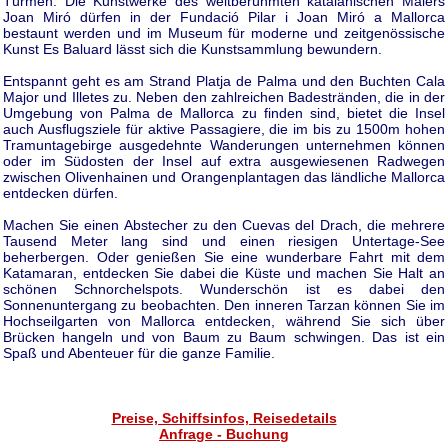
Türmen. Die Kunstwerke des weltberühmten katalanischen Malers
Joan Miró dürfen in der Fundació Pilar i Joan Miró a Mallorca
bestaunt werden und im Museum für moderne und zeitgenössische
Kunst Es Baluard lässt sich die Kunstsammlung bewundern.
Entspannt geht es am Strand Platja de Palma und den Buchten Cala
Major und Illetes zu. Neben den zahlreichen Badestränden, die in der
Umgebung von Palma de Mallorca zu finden sind, bietet die Insel
auch Ausflugsziele für aktive Passagiere, die im bis zu 1500m hohen
Tramuntagebirge ausgedehnte Wanderungen unternehmen können
oder im Südosten der Insel auf extra ausgewiesenen Radwegen
zwischen Olivenhainen und Orangenplantagen das ländliche Mallorca
entdecken dürfen.
Machen Sie einen Abstecher zu den Cuevas del Drach, die mehrere
Tausend Meter lang sind und einen riesigen Untertage-See
beherbergen. Oder genießen Sie eine wunderbare Fahrt mit dem
Katamaran, entdecken Sie dabei die Küste und machen Sie Halt an
schönen Schnorchelspots. Wunderschön ist es dabei den
Sonnenuntergang zu beobachten. Den inneren Tarzan können Sie im
Hochseilgarten von Mallorca entdecken, während Sie sich über
Brücken hangeln und von Baum zu Baum schwingen. Das ist ein
Spaß und Abenteuer für die ganze Familie.
Preise, Schiffsinfos, Reisedetails
Anfrage - Buchung