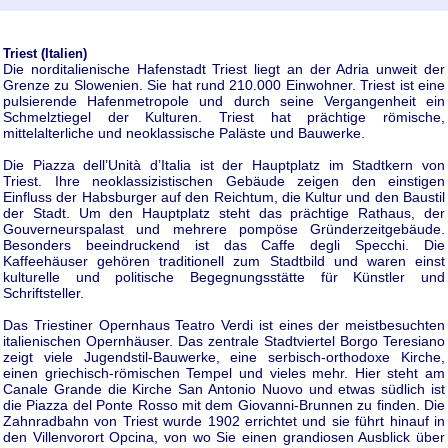
Triest (Italien)
Die norditalienische Hafenstadt Triest liegt an der Adria unweit der
Grenze zu Slowenien. Sie hat rund 210.000 Einwohner. Triest ist eine
pulsierende Hafenmetropole und durch seine Vergangenheit ein
Schmelztiegel der Kulturen. Triest hat prächtige römische,
mittelalterliche und neoklassische Paläste und Bauwerke.
Die Piazza dell’Unità d’Italia ist der Hauptplatz im Stadtkern von
Triest. Ihre neoklassizistischen Gebäude zeigen den einstigen
Einfluss der Habsburger auf den Reichtum, die Kultur und den Baustil
der Stadt. Um den Hauptplatz steht das prächtige Rathaus, der
Gouverneurspalast und mehrere pompöse Gründerzeitgebäude.
Besonders beeindruckend ist das Caffe degli Specchi. Die
Kaffeehäuser gehören traditionell zum Stadtbild und waren einst
kulturelle und politische Begegnungsstätte für Künstler und
Schriftsteller.
Das Triestiner Opernhaus Teatro Verdi ist eines der meistbesuchten
italienischen Opernhäuser. Das zentrale Stadtviertel Borgo Teresiano
zeigt viele Jugendstil-Bauwerke, eine serbisch-orthodoxe Kirche,
einen griechisch-römischen Tempel und vieles mehr. Hier steht am
Canale Grande die Kirche San Antonio Nuovo und etwas südlich ist
die Piazza del Ponte Rosso mit dem Giovanni-Brunnen zu finden. Die
Zahnradbahn von Triest wurde 1902 errichtet und sie führt hinauf in
den Villenvorort Opcina, von wo Sie einen grandiosen Ausblick über