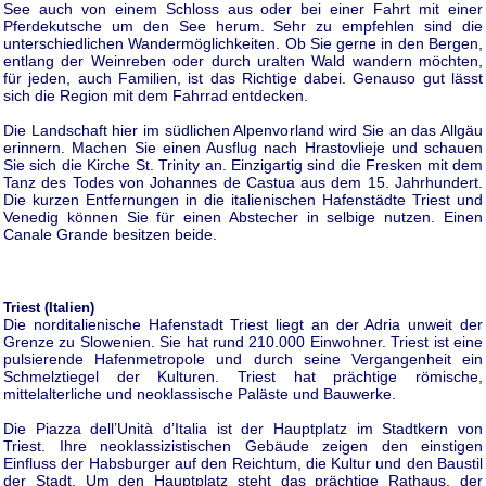
See auch von einem Schloss aus oder bei einer Fahrt mit einer
Pferdekutsche um den See herum. Sehr zu empfehlen sind die
unterschiedlichen Wandermöglichkeiten. Ob Sie gerne in den Bergen,
entlang der Weinreben oder durch uralten Wald wandern möchten,
für jeden, auch Familien, ist das Richtige dabei. Genauso gut lässt
sich die Region mit dem Fahrrad entdecken.
Die Landschaft hier im südlichen Alpenvorland wird Sie an das Allgäu
erinnern. Machen Sie einen Ausflug nach Hrastovlieje und schauen
Sie sich die Kirche St. Trinity an. Einzigartig sind die Fresken mit dem
Tanz des Todes von Johannes de Castua aus dem 15. Jahrhundert.
Die kurzen Entfernungen in die italienischen Hafenstädte Triest und
Venedig können Sie für einen Abstecher in selbige nutzen. Einen
Canale Grande besitzen beide.
Triest (Italien)
Die norditalienische Hafenstadt Triest liegt an der Adria unweit der
Grenze zu Slowenien. Sie hat rund 210.000 Einwohner. Triest ist eine
pulsierende Hafenmetropole und durch seine Vergangenheit ein
Schmelztiegel der Kulturen. Triest hat prächtige römische,
mittelalterliche und neoklassische Paläste und Bauwerke.
Die Piazza dell’Unità d’Italia ist der Hauptplatz im Stadtkern von
Triest. Ihre neoklassizistischen Gebäude zeigen den einstigen
Einfluss der Habsburger auf den Reichtum, die Kultur und den Baustil
der Stadt. Um den Hauptplatz steht das prächtige Rathaus, der