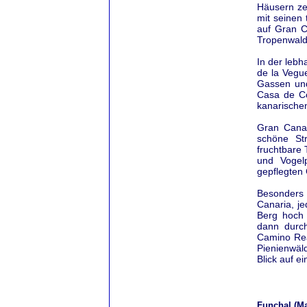
Häusern zei
mit seinen 
auf Gran C
Tropenwald
In der lebh
de la Vegue
Gassen und
Casa de Co
kanarische
Gran Canar
schöne St
fruchtbare 
und Vogelp
gepflegten
Besonders 
Canaria, je
Berg hoch 
dann durch
Camino Rea
Pienienwäl
Blick auf e
Funchal (Ma