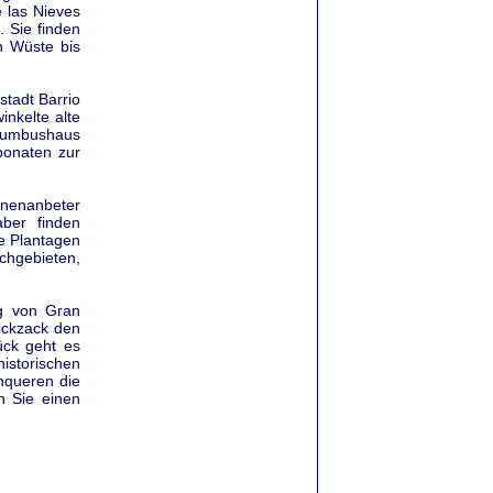
e las Nieves
. Sie finden
n Wüste bis
stadt Barrio
inkelte alte
olumbushaus
ponaten zur
nnenanbeter
ber finden
ge Plantagen
chgebieten,
rg von Gran
Zickzack den
ück geht es
istorischen
hqueren die
n Sie einen