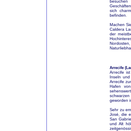
besuchen S
Geschäften
sich charm
befinden.
Machen Sie 
Caldera La
der meistb
Hochintere
Nordosten
Naturliebha
Arrecife (La
Arrecife i
Inseln und
Arrecife zu
Hafen von 
sehenswert
schwarzen 
geworden is
Sehr zu em
José, die e
San Gabriel
und Alt h
zeitgenössi