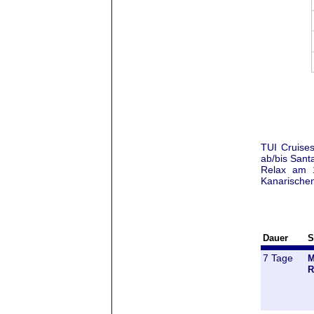
TUI Cruises
ab/bis Sant
Relax am 1
Kanarischen
Dauer
S
7 Tage
M
R