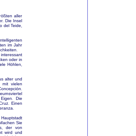
rößten aller
r. Die Insel
o del Teide,
telligenten
ten im Jahr
chkeiten.
 interessant
ken oder in
iele Höhlen,
us alter und
 mit vielen
 Concepción.
eumsviertel
 Eigen. Die
Cruz. Einen
eranza.
 Hauptstadt
 Machen Sie
s, der von
t wird und