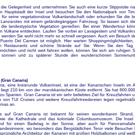
 die Gelegenheit und unternehmen Sie auch eine kurze Stippvisite na
en Hauptstadt der Insel und besuchen Sie den Nationalpark von Tim
t für seine vegetationslose Vulkanlandschaft oder erkunden Sie die 
 Lanzarotes mit einem geländegängigen Fahrzeug. So lassen sich di
 die landestypische Vegetation genießen. Bei einer Wandertour kön
en Vulkane entdecken. Laufen Sie vorbei an Lavagestein und Vulkankr
s werden Sie wohl nicht mehr so schnell vergessen. Auch ein Besuch d
 Puerto Del Carmen ist möglich. Hier warten Shoppingmöglichkeiten,
n Restaurants und schöne Strände auf Sie. Wenn Sie den Tag
 möchten und nicht weit fahren wollen, können Sie sich am ruhigen S
 sonnen und zu späterer Stunde den wunderschönen Sonnenunt
(Gran Canaria)
a, eine kreisrunde Vulkaninsel, ist eine der Kanarischen Inseln im 
liegt 210 km von der marokkanischen Küste entfernt. Sie hat 800.00
zu Spanien. Gran Canaria ist ein sehr beliebtes Ziel für Kreuzfahrten 
tte von TUI Cruises und weitere Kreuzfahrtreedereien legen regelmäß
lmas an.
 auf Gran Canaria ist bekannt für seinen wunderbaren Strand, 
ie die Kathedrale und das koloniale Columbusmuseum. Die Insel 
end für einen Badetag in der Sonne, aber auch für Panoramafahr
Landesinnere, wo besonders das Bergstädtchen Teror viele Besucher l
rsprüngliche Architektur der Kanaren mit großen Holzbalkonen und wei