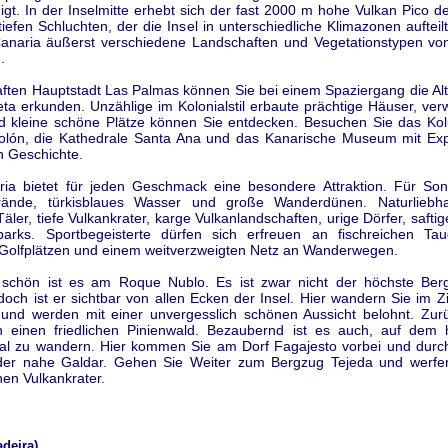
gt. In der Inselmitte erhebt sich der fast 2000 m hohe Vulkan Pico d
tiefen Schluchten, der die Insel in unterschiedliche Klimazonen aufteilt
anaria äußerst verschiedene Landschaften und Vegetationstypen vo
.
aften Hauptstadt Las Palmas können Sie bei einem Spaziergang die Alt
ta erkunden. Unzählige im Kolonialstil erbaute prächtige Häuser, verw
 kleine schöne Plätze können Sie entdecken. Besuchen Sie das K
lón, die Kathedrale Santa Ana und das Kanarische Museum mit Ex
n Geschichte.
ia bietet für jeden Geschmack eine besondere Attraktion. Für So
rände, türkisblaues Wasser und große Wanderdünen. Naturliebha
Täler, tiefe Vulkankrater, karge Vulkanlandschaften, urige Dörfer, safti
arks. Sportbegeisterte dürfen sich erfreuen an fischreichen Tau
 Golfplätzen und einem weitverzweigten Netz an Wanderwegen.
schön ist es am Roque Nublo. Es ist zwar nicht der höchste Be
doch ist er sichtbar von allen Ecken der Insel. Hier wandern Sie im 
und werden mit einer unvergesslich schönen Aussicht belohnt. Zur
 einen friedlichen Pinienwald. Bezaubernd ist es auch, auf dem h
l zu wandern. Hier kommen Sie am Dorf Fagajesto vorbei und durc
der nahe Galdar. Gehen Sie Weiter zum Bergzug Tejeda und werfe
inen Vulkankrater.
deira)