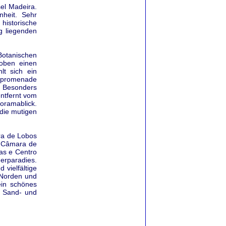
el Madeira.
heit. Sehr
historische
g liegenden
Botanischen
oben einen
lt sich ein
enpromenade
 Besonders
entfernt vom
oramablick.
 die mutigen
ra de Lobos
e Câmara de
tas e Centro
rparadies.
vielfältige
 Norden und
in schönes
. Sand- und