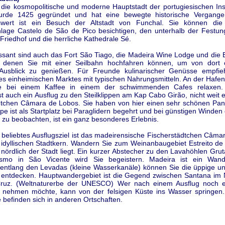
t die kosmopolitische und moderne Hauptstadt der portugiesischen Ins
urde 1425 gegründet und hat eine bewegte historische Vergangen
wert ist ein Besuch der Altstadt von Funchal. Sie können die 
lage Castelo de São de Pico besichtigen, den unterhalb der Festun
Friedhof und die herrliche Kathedrale Sé.
essant sind auch das Fort São Tiago, die Madeira Wine Lodge und die 
u denen Sie mit einer Seilbahn hochfahren können, um von dort 
 Ausblick zu genießen. Für Freunde kulinarischer Genüsse empfieh
es einheimischen Marktes mit typischen Nahrungsmitteln. An der Haf
e bei einem Kaffee in einem der schwimmenden Cafes relaxen.
ist auch ein Ausflug zu den Steilklippen am Kap Cabo Girão, nicht weit 
dtchen Câmara de Lobos. Sie haben von hier einen sehr schönen Pan
ippe ist als Startplatz bei Paraglidern begehrt und bei günstigen Winden
t zu beobachten, ist ein ganz besonderes Erlebnis.
 beliebtes Ausflugsziel ist das madeirensische Fischerstädtchen Câma
 idyllischen Stadtkern. Wandern Sie zum Weinanbaugebiet Estreito d
nördlich der Stadt liegt. Ein kurzer Abstecher zu den Lavahöhlen Gru
ismo in São Vicente wird Sie begeistern. Madeira ist ein Wande
entlang den Levadas (kleine Wasserkanäle) können Sie die üppige und 
 entdecken. Hauptwandergebiet ist die Gegend zwischen Santana im
Cruz. (Weltnaturerbe der UNESCO) Wer nach einem Ausflug noch e
nehmen möchte, kann von der felsigen Küste ins Wasser springen
 befinden sich in anderen Ortschaften.