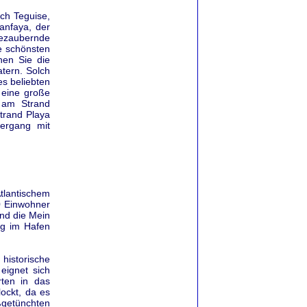
ch Teguise,
anfaya, der
bezaubernde
e schönsten
nen Sie die
atern. Solch
es beliebten
 eine große
 am Strand
trand Playa
ergang mit
Atlantischem
0 Einwohner
und die Mein
ig im Hafen
historische
eignet sich
ten in das
ockt, da es
ßgetünchten