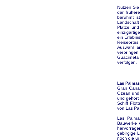
Nutzen Sie
der früher
berühmt is
Landschaft
Plätze und
einzigartig
ein Erlebni
Reiseortes
Auswahl a
verbringen
Guacimeta
verfolgen.
Las Palmas 
Gran Canari
Ozean und 
und gehört 
Schiff Flo
von Las Pa
Las Palmas
Bauwerke w
hervorrag
gebirgige 
noch die u