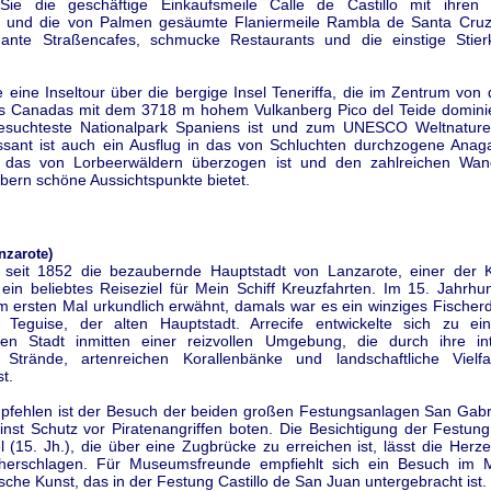
ie die geschäftige Einkaufsmeile Calle de Castillo mit ihren 
 und die von Palmen gesäumte Flaniermeile Rambla de Santa Cru
ante Straßencafes, schmucke Restaurants und die einstige Stie
eine Inseltour über die bergige Insel Teneriffa, die im Zentrum von 
s Canadas mit dem 3718 m hohem Vulkanberg Pico del Teide dominier
esuchteste Nationalpark Spaniens ist und zum UNESCO Weltnature
ssant ist auch ein Ausflug in das von Schluchten durchzogene Anag
, das von Lorbeerwäldern überzogen ist und den zahlreichen Wan
bern schöne Aussichtspunkte bietet.
nzarote)
st seit 1852 die bezaubernde Hauptstadt von Lanzarote, einer der 
 ein beliebtes Reiseziel für Mein Schiff Kreuzfahrten. Im 15. Jahrhu
m ersten Mal urkundlich erwähnt, damals war es ein winziges Fischer
Teguise, der alten Hauptstadt. Arrecife entwickelte sich zu ei
en Stadt inmitten einer reizvollen Umgebung, die durch ihre in
Strände, artenreichen Korallenbänke und landschaftliche Vielf
t.
pfehlen ist der Besuch der beiden großen Festungsanlagen San Gabr
inst Schutz vor Piratenangriffen boten. Die Besichtigung der Festung
 (15. Jh.), die über eine Zugbrücke zu erreichen ist, lässt die Her
öherschlagen. Für Museumsfreunde empfiehlt sich ein Besuch im 
sche Kunst, das in der Festung Castillo de San Juan untergebracht ist.