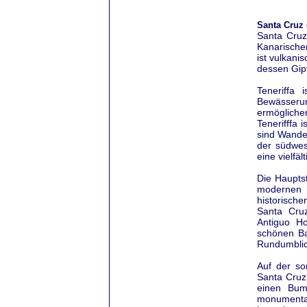
Santa Cruz (
Santa Cruz 
Kanarischen
ist vulkani
dessen Gipf
Teneriffa 
Bewässerun
ermögliche
Tenerifffa 
sind Wande
der südwest
eine vielfä
Die Hauptst
modernen A
historische
Santa Cruz
Antiguo Ho
schönen Ba
Rundumblic
Auf der so
Santa Cruz
einen Bum
monumenta