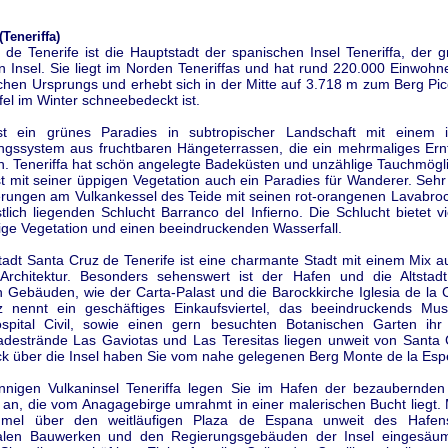
Teneriffa)
de Tenerife ist die Hauptstadt der spanischen Insel Teneriffa, der g
 Insel. Sie liegt im Norden Teneriffas und hat rund 220.000 Einwohne
schen Ursprungs und erhebt sich in der Mitte auf 3.718 m zum Berg Pic
el im Winter schneebedeckt ist.
ist ein grünes Paradies in subtropischer Landschaft mit einem in
gssystem aus fruchtbaren Hängeterrassen, die ein mehrmaliges Ern
n. Teneriffa hat schön angelegte Badeküsten und unzählige Tauchmögli
ist mit seiner üppigen Vegetation auch ein Paradies für Wanderer. Sehr
rungen am Vulkankessel des Teide mit seinen rot-orangenen Lavabroc
lich liegenden Schlucht Barranco del Infierno. Die Schlucht bietet v
ltige Vegetation und einen beeindruckenden Wasserfall.
adt Santa Cruz de Tenerife ist eine charmante Stadt mit einem Mix a
rchitektur. Besonders sehenswert ist der Hafen und die Altstadt
n Gebäuden, wie der Carta-Palast und die Barockkirche Iglesia de la
 nennt ein geschäftiges Einkaufsviertel, das beeindruckends Mus
spital Civil, sowie einen gern besuchten Botanischen Garten ihr
destrände Las Gaviotas und Las Teresitas liegen unweit von Santa 
k über die Insel haben Sie vom nahe gelegenen Berg Monte de la Esp
nnigen Vulkaninsel Teneriffa legen Sie im Hafen der bezaubernden
 an, die vom Anagagebirge umrahmt in einer malerischen Bucht liegt.
mel über den weitläufigen Plaza de Espana unweit des Hafen
len Bauwerken und den Regierungsgebäuden der Insel eingesäum