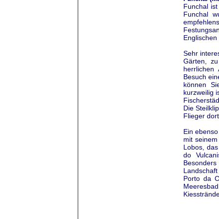
Funchal is
Funchal w
empfehlens
Festungsan
Englischen 
Sehr inter
Gärten, z
herrlichen
Besuch ein
können Si
kurzweilig 
Fischerstä
Die Steilkl
Flieger dor
Ein ebenso
mit seinem
Lobos, das 
do Vulcan
Besonders 
Landschaft
Porto da 
Meeresbad 
Kiesstrände