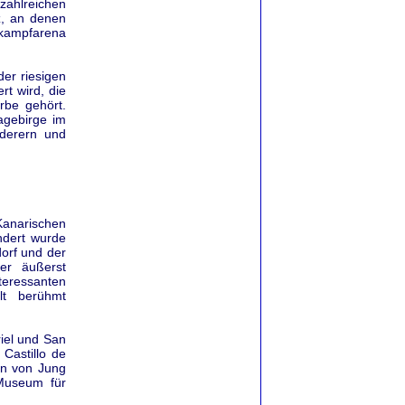
zahlreichen
z, an denen
rkampfarena
der riesigen
t wird, die
rbe gehört.
agebirge im
derern und
Kanarischen
ndert wurde
dorf und der
ner äußerst
teressanten
alt berühmt
iel und San
 Castillo de
zen von Jung
Museum für