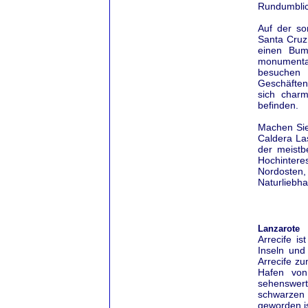
Rundumblic
Auf der so
Santa Cruz
einen Bum
monumenta
besuchen S
Geschäften
sich charm
befinden.
Machen Sie 
Caldera La
der meistb
Hochintere
Nordosten
Naturliebha
Lanzarote
Arrecife i
Inseln und
Arrecife zu
Hafen von 
sehenswert
schwarzen 
geworden is