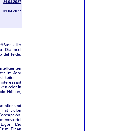
26.03.2027
09.04.2027
rößten aller
r. Die Insel
o del Teide,
telligenten
ten im Jahr
chkeiten.
 interessant
ken oder in
iele Höhlen,
us alter und
 mit vielen
 Concepción.
eumsviertel
 Eigen. Die
Cruz. Einen