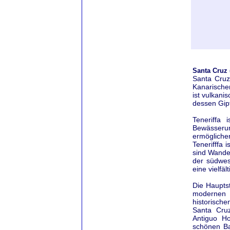
Santa Cruz (
Santa Cruz 
Kanarischen
ist vulkani
dessen Gipf
Teneriffa 
Bewässerun
ermögliche
Tenerifffa 
sind Wande
der südwest
eine vielfä
Die Hauptst
modernen A
historische
Santa Cruz
Antiguo Ho
schönen Ba