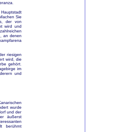
eranza.
 Hauptstadt
 Machen Sie
s, der von
t wird und
zahlreichen
z, an denen
rkampfarena
der riesigen
t wird, die
rbe gehört.
agebirge im
derern und
Kanarischen
ndert wurde
dorf und der
ner äußerst
teressanten
alt berühmt