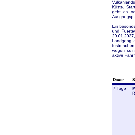
Vulkanland
Küste. Star
geht es na
Ausgangspun
Ein besonde
und Fuerte
29.01.2027
Landgang a
festmachen 
wegen seine
aktive Fahr
Dauer
S
7 Tage
M
R