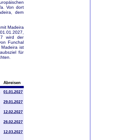
uropäischen
fa. Von dort
adeira, dem
 mit Madeira
01.01.2027,
27 wird der
von Funchal
 Madeira ist
aubsziel für
chten.
Abreisen
01.01.2027
29.01.2027
z
12.02.2027
26.02.2027
12.03.2027