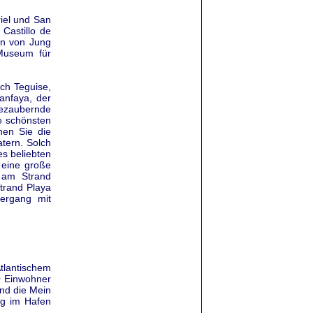
iel und San
 Castillo de
zen von Jung
Museum für
ch Teguise,
anfaya, der
bezaubernde
e schönsten
nen Sie die
atern. Solch
es beliebten
 eine große
 am Strand
trand Playa
ergang mit
Atlantischem
0 Einwohner
und die Mein
ig im Hafen