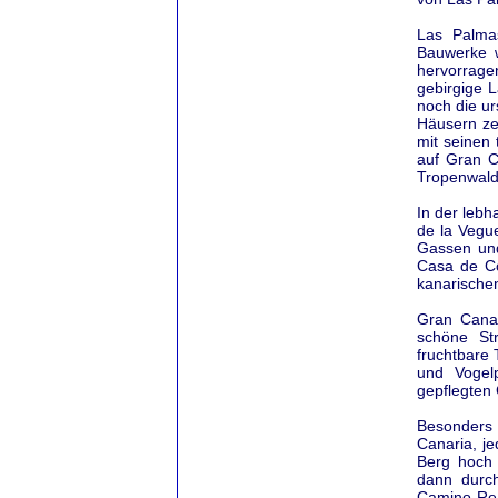
Las Palmas
Bauwerke w
hervorrag
gebirgige 
noch die u
Häusern zei
mit seinen 
auf Gran C
Tropenwald
In der lebh
de la Vegue
Gassen und
Casa de Co
kanarische
Gran Canar
schöne St
fruchtbare 
und Vogelp
gepflegten
Besonders 
Canaria, je
Berg hoch 
dann durch
Camino Rea