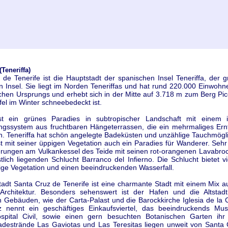
Teneriffa)
de Tenerife ist die Hauptstadt der spanischen Insel Teneriffa, der g
 Insel. Sie liegt im Norden Teneriffas und hat rund 220.000 Einwohne
schen Ursprungs und erhebt sich in der Mitte auf 3.718 m zum Berg Pic
el im Winter schneebedeckt ist.
ist ein grünes Paradies in subtropischer Landschaft mit einem in
gssystem aus fruchtbaren Hängeterrassen, die ein mehrmaliges Ern
n. Teneriffa hat schön angelegte Badeküsten und unzählige Tauchmögli
ist mit seiner üppigen Vegetation auch ein Paradies für Wanderer. Sehr
rungen am Vulkankessel des Teide mit seinen rot-orangenen Lavabroc
lich liegenden Schlucht Barranco del Infierno. Die Schlucht bietet v
ltige Vegetation und einen beeindruckenden Wasserfall.
adt Santa Cruz de Tenerife ist eine charmante Stadt mit einem Mix a
rchitektur. Besonders sehenswert ist der Hafen und die Altstadt
n Gebäuden, wie der Carta-Palast und die Barockkirche Iglesia de la
 nennt ein geschäftiges Einkaufsviertel, das beeindruckends Mus
spital Civil, sowie einen gern besuchten Botanischen Garten ihr
destrände Las Gaviotas und Las Teresitas liegen unweit von Santa 