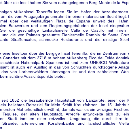
k über die Insel haben Sie vom nahe gelegenen Berg Monte de la Esp
nnigen Vulkaninsel Teneriffa legen Sie im Hafen der bezaubernden
 an, die vom Anagagebirge umrahmt in einer malerischen Bucht liegt.
mel über den weitläufigen Plaza de Espana unweit des Hafen
len Bauwerken und den Regierungsgebäuden der Insel eingesäum
ie die geschäftige Einkaufsmeile Calle de Castillo mit ihren 
 und die von Palmen gesäumte Flaniermeile Rambla de Santa Cru
ante Straßencafes, schmucke Restaurants und die einstige Stie
eine Inseltour über die bergige Insel Teneriffa, die im Zentrum von 
s Canadas mit dem 3718 m hohem Vulkanberg Pico del Teide dominier
esuchteste Nationalpark Spaniens ist und zum UNESCO Weltnature
ssant ist auch ein Ausflug in das von Schluchten durchzogene Anag
, das von Lorbeerwäldern überzogen ist und den zahlreichen Wan
bern schöne Aussichtspunkte bietet.
st seit 1852 die bezaubernde Hauptstadt von Lanzarote, einer der 
 ein beliebtes Reiseziel für Mein Schiff Kreuzfahrten. Im 15. Jahrhu
m ersten Mal urkundlich erwähnt, damals war es ein winziges Fischer
Teguise, der alten Hauptstadt. Arrecife entwickelte sich zu ei
en Stadt inmitten einer reizvollen Umgebung, die durch ihre in
Strände, artenreichen Korallenbänke und landschaftliche Vielf
t.