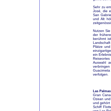
Sehr zu em
José, die e
San Gabriel
und Alt h
zeitgenössi
Nutzen Sie
der früher
berühmt is
Landschaft
Plätze und
einzigartig
ein Erlebni
Reiseortes
Auswahl a
verbringen
Guacimeta
verfolgen.
Las Palmas 
Gran Canari
Ozean und 
und gehört 
Schiff Flo
von Las Pa