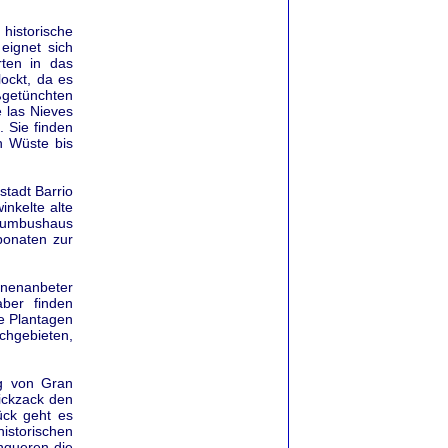
historische
eignet sich
ten in das
ockt, da es
ßgetünchten
e las Nieves
. Sie finden
n Wüste bis
stadt Barrio
inkelte alte
olumbushaus
ponaten zur
nnenanbeter
ber finden
ge Plantagen
chgebieten,
rg von Gran
Zickzack den
ück geht es
istorischen
hqueren die