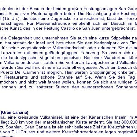
pfehlen ist der Besuch der beiden großen Festungsanlagen San Gabr
inst Schutz vor Piratenangriffen boten. Die Besichtigung der Festung
 (15. Jh.), die über eine Zugbrücke zu erreichen ist, lässt die Her
öherschlagen. Für Museumsfreunde empfiehlt sich ein Besuch im 
sche Kunst, das in der Festung Castillo de San Juan untergebracht ist.
 die Gelegenheit und unternehmen Sie auch eine kurze Stippvisite na
en Hauptstadt der Insel und besuchen Sie den Nationalpark von Tim
t für seine vegetationslose Vulkanlandschaft oder erkunden Sie die 
 Lanzarotes mit einem geländegängigen Fahrzeug. So lassen sich di
 die landestypische Vegetation genießen. Bei einer Wandertour kön
en Vulkane entdecken. Laufen Sie vorbei an Lavagestein und Vulkankr
s werden Sie wohl nicht mehr so schnell vergessen. Auch ein Besuch d
 Puerto Del Carmen ist möglich. Hier warten Shoppingmöglichkeiten,
n Restaurants und schöne Strände auf Sie. Wenn Sie den Tag
 möchten und nicht weit fahren wollen, können Sie sich am ruhigen S
 sonnen und zu späterer Stunde den wunderschönen Sonnenunt
(Gran Canaria)
a, eine kreisrunde Vulkaninsel, ist eine der Kanarischen Inseln im 
liegt 210 km von der marokkanischen Küste entfernt. Sie hat 800.00
zu Spanien. Gran Canaria ist ein sehr beliebtes Ziel für Kreuzfahrten 
tte von TUI Cruises und weitere Kreuzfahrtreedereien legen regelmäß
lmas an.