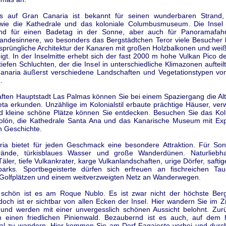
 auf Gran Canaria ist bekannt für seinen wunderbaren Strand, 
ie die Kathedrale und das koloniale Columbusmuseum. Die Insel 
end für einen Badetag in der Sonne, aber auch für Panoramafahr
Landesinnere, wo besonders das Bergstädtchen Teror viele Besucher l
rsprüngliche Architektur der Kanaren mit großen Holzbalkonen und wei
gt. In der Inselmitte erhebt sich der fast 2000 m hohe Vulkan Pico d
tiefen Schluchten, der die Insel in unterschiedliche Klimazonen aufteilt
anaria äußerst verschiedene Landschaften und Vegetationstypen vo
.
aften Hauptstadt Las Palmas können Sie bei einem Spaziergang die Alt
ta erkunden. Unzählige im Kolonialstil erbaute prächtige Häuser, verw
 kleine schöne Plätze können Sie entdecken. Besuchen Sie das K
lón, die Kathedrale Santa Ana und das Kanarische Museum mit Ex
n Geschichte.
ia bietet für jeden Geschmack eine besondere Attraktion. Für So
rände, türkisblaues Wasser und große Wanderdünen. Naturliebha
Täler, tiefe Vulkankrater, karge Vulkanlandschaften, urige Dörfer, safti
arks. Sportbegeisterte dürfen sich erfreuen an fischreichen Tau
 Golfplätzen und einem weitverzweigten Netz an Wanderwegen.
schön ist es am Roque Nublo. Es ist zwar nicht der höchste Be
doch ist er sichtbar von allen Ecken der Insel. Hier wandern Sie im 
und werden mit einer unvergesslich schönen Aussicht belohnt. Zur
 einen friedlichen Pinienwald. Bezaubernd ist es auch, auf dem h
l zu wandern. Hier kommen Sie am Dorf Fagajesto vorbei und durc