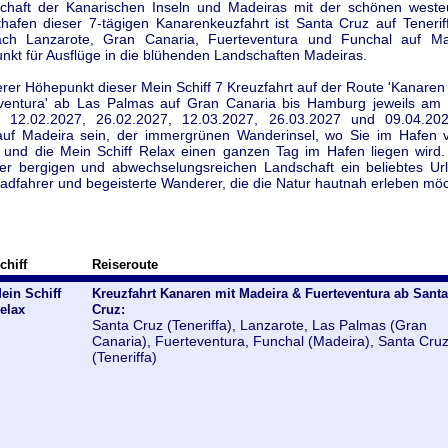
schaft der Kanarischen Inseln und Madeiras mit der schönen weste
thafen dieser 7-tägigen Kanarenkeuzfahrt ist Santa Cruz auf Tenerif
ch Lanzarote, Gran Canaria, Fuerteventura und Funchal auf M
kt für Ausflüge in die blühenden Landschaften Madeiras.
rer Höhepunkt dieser Mein Schiff 7 Kreuzfahrt auf der Route 'Kanaren
ventura' ab Las Palmas auf Gran Canaria bis Hamburg jeweils am 
, 12.02.2027, 26.02.2027, 12.03.2027, 26.03.2027 und 09.04.20
uf Madeira sein, der immergrünen Wanderinsel, wo Sie im Hafen 
und die Mein Schiff Relax einen ganzen Tag im Hafen liegen wird.
r bergigen und abwechselungsreichen Landschaft ein beliebtes Url
radfahrer und begeisterte Wanderer, die die Natur hautnah erleben mö
chiff
Reiseroute
ein Schiff
Kreuzfahrt Kanaren mit Madeira & Fuerteventura ab Santa
elax
Cruz:
Santa Cruz (Teneriffa), Lanzarote, Las Palmas (Gran
Canaria), Fuerteventura, Funchal (Madeira), Santa Cru
(Teneriffa)