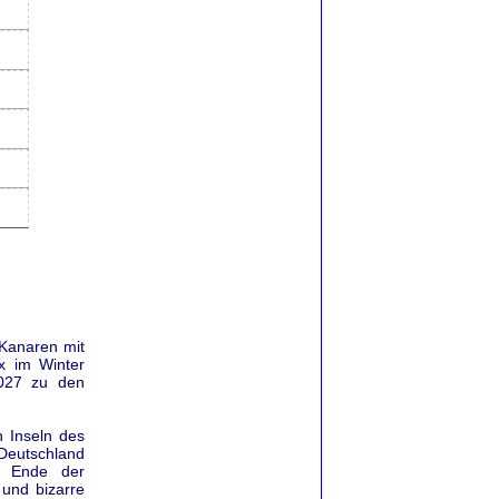
'Kanaren mit
ax im Winter
2027 zu den
h Inseln des
 Deutschland
um Ende der
 und bizarre