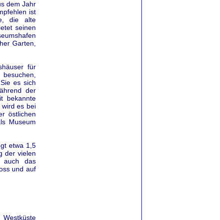
us dem Jahr
pfehlen ist
, die alte
ietet seinen
useumshafen
her Garten,
shäuser für
 besuchen,
Sie es sich
ährend der
it bekannte
 wird es bei
r östlichen
 als Museum
gt etwa 1,5
g der vielen
er auch das
loss und auf
r Westküste