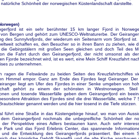
natürliche Schönheit der norwegischen Küstenlandschaft darstellte.
(Norwegen)
gerfjord ist ein sehr berühmter 15 km langer Fjord in Norwege
h von Bergen und gehört zum UNESCO-Weltnaturerbe. Der Geirangerfj
ng des Sunnylvsfjords, der wiederum ein Seitenarm vom Storfjord ist.
eltweit schaffen es, den Besucher so in ihren Bann zu ziehen, wie di
die Gebirgstälern mit großen Seen gleichen und doch Teil des M
hon die Fahrt durch den Geirangerfjord, der nicht umsonst als de
n Fjorde bezeichnet wird, ist es wert, eine Mein Schiff Kreuzfahrt n
uises zu unternehmen.
ch ragen die Felswände zu beiden Seiten des Kreuzfahrtschiffes vi
en Himmel empor. Ganz am Ende des Fjordes liegt Geiranger. Der
eiranger liegt am Ufer des Fjordes in einer Senke umgeben von ho
chaft gehört zu einem der schönsten in Westnorwegen. Steil 
ionen und tosende Wasserfälle geben dem Geirangerfjord ein beei
 besondere Attraktion des Fjordes sind die drei Wasserfälle, welche 7
Brautschleier genannt werden und die hier tosend in die Tiefe stürzen.
l führt eine Straße in das Küstengebirge hinauf, wo man von Aussi
dem Geirangerfjord nochmals die unbegreifliche Schönheit der n
 der Perspektive eines Adlers bestaunen kann. Auch sehr interess
e Park und das Fjord Erlebnis Center, das spannende Information
 und die Entwicklung des Geirangerfjords präsentiert. Bei einem 
e sich das königliche Gehöft Skageflå und die alte Kirche anschauen