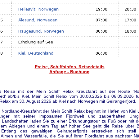
Preise, Schiffsinfos, Reisedetails
Anfrage - Buchung
s Reise mit der Mein Schiff Relax Kreuzfahrt auf der Route 'N
ord' ab/bis Kiel. Mein Schiff Relax vom 30.08.2026 bis 06.09.2026 f
 Relax am 30. August 2026 ab Kiel nach Norwegen mit Geirangerfjord.
e Nordland-Kreuzfahrt der Mein Schiff Relax beginnt im Hafen von Kiel u
anger mit seiner imposanten Fjordwelt und zauberhaften Umg
n Landschaften laden Sie zu einer Erkundungstour zu Fuß oder mit 
dem Ablegen und einem Tag auf hoher See geht die Reise über 
 Entlang des gewaltigen Geirangerfjords erstrecken sich steil
Almen und Wasserfälle, die Sie auf ihrer Fjordfahrt aus nächster 