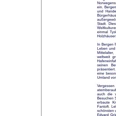
Norwegens 
ein. Berge
und Handel
Bürgerhäus
außergewöh
Stadt. Die
Weltkultur
einmal Tys
Holzhäuser 
In Bergen 
Leben und 
Mittelalte
weltweit g
Hafeneinfa
seinen Be
präsentiert
eine beson
Umland von
Vergessen 
atemberaub
auch die v
Besuchen S
erbaute Kr
Fantoft. L
schönsten 
Edvard Gri