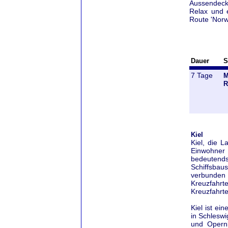
Aussendecks
Relax und 
Route 'Norw
Dauer
S
7 Tage
M
R
Kiel
Kiel, die L
Einwohner 
bedeutends
Schiffsbau
verbunden 
Kreuzfahr
Kreuzfahrt
Kiel ist ei
in Schleswi
und Opern