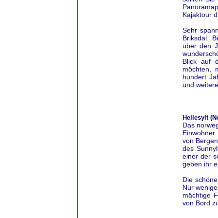
Panoramapl
Kajaktour d
Sehr spann
Briksdal. 
über den J
wunderschö
Blick auf 
möchten, 
hundert Ja
und weitere
Hellesylt (
Das norwegi
Einwohner. 
von Bergen
des Sunnyl
einer der 
geben ihr e
Die schöne
Nur wenige 
mächtige Fe
von Bord z