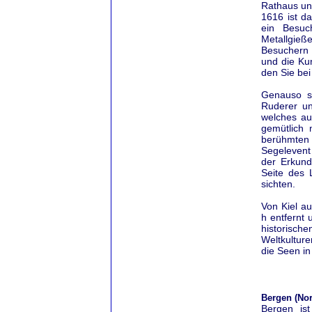
Rathaus un
1616 ist d
ein Besuc
Metallgieße
Besuchern 
und die Ku
den Sie be
Genauso sc
Ruderer u
welches au
gemütlich
berühmten 
Segelevent 
der Erkund
Seite des 
sichten.
Von Kiel a
h entfernt 
historisch
Weltkulture
die Seen in
Bergen (No
Bergen ist