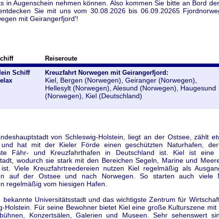
 in Augenschein nehmen können. Also kommen Sie bitte an Bord der
entdecken Sie mit uns vom 30.08.2026 bis 06.09.20265 Fjordnorwe
egen mit Geirangerfjord'!
chiff
Reiseroute
ein Schiff
Kreuzfahrt Norwegen mit Geirangerfjord:
Kiel, Bergen (Norwegen), Geiranger (Norwegen),
elax
Hellesylt (Norwegen), Alesund (Norwegen), Haugesund
(Norwegen), Kiel (Deutschland)
andeshauptstadt von Schleswig-Holstein, liegt an der Ostsee, zählt 
und hat mit der Kieler Förde einen geschützten Naturhafen, de
te Fähr- und Kreuzfahrthafen in Deutschland ist. Kiel ist eine tr
stadt, wodurch sie stark mit den Bereichen Segeln, Marine und Meer
ist. Viele Kreuzfahrtreedereien nutzen Kiel regelmäßig als Ausgan
ten auf der Ostsee und nach Norwegen. So starten auch viele M
en regelmäßig vom hiesigen Hafen.
ne bekannte Universitätsstadt und das wichtigste Zentrum für Wirtschaf
g-Holstein. Für seine Bewohner bietet Kiel eine große Kulturszene mit
bühnen, Konzertsälen, Galerien und Museen. Sehr sehenswert sin