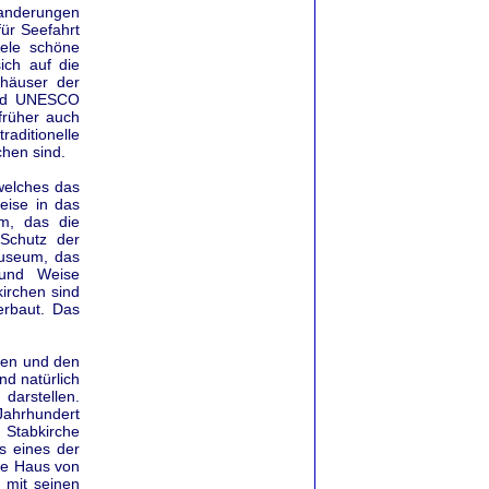
Wanderungen
ür Seefahrt
iele schöne
ich auf die
zhäuser der
sind UNESCO
früher auch
aditionelle
chen sind.
welches das
eise in das
um, das die
 Schutz der
museum, das
 und Weise
kirchen sind
erbaut. Das
men und den
d natürlich
darstellen.
Jahrhundert
 Stabkirche
s eines der
ge Haus von
 mit seinen