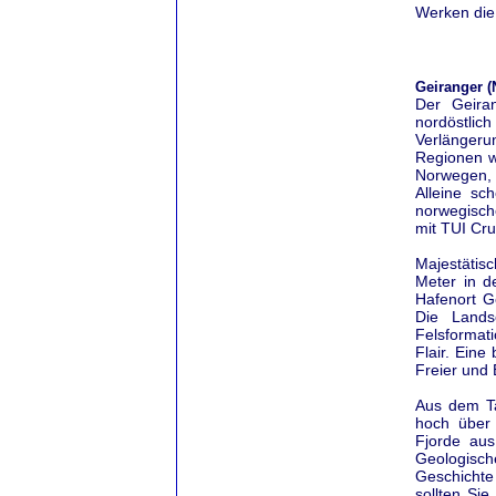
Werken die 
Geiranger 
Der Geiran
nordöstlic
Verlängeru
Regionen w
Norwegen, 
Alleine sc
norwegische
mit TUI Cr
Majestätis
Meter in d
Hafenort G
Die Lands
Felsformat
Flair. Eine
Freier und 
Aus dem Ta
hoch über 
Fjorde aus
Geologisch
Geschichte
sollten Si