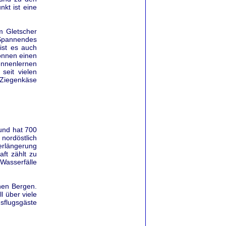
kt ist eine
m Gletscher
 Spannendes
ist es auch
önnen einen
ennenlernen
eit vielen
 Ziegenkäse
 und hat 700
 nordöstlich
erlängerung
ft zählt zu
Wasserfälle
hen Bergen.
l über viele
usflugsgäste