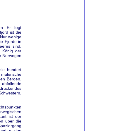
n. Er liegt
ord ist die
 Nur wenige
e Fjorde in
eeres sind.
r König der
ach Norwegen
ele hundert
 malerische
hen Bergen.
abfallende
ndruckendes
 Schwestern,
chtspunkten
orwegischen
ant ist der
en über die
Spaziergang
 und zu den