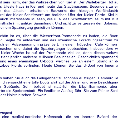
d sein Turm, der das Wahrzeichen von Kiel ist. Der Warleberger Hof a
as älteste Haus in Kiel und heute das Stadtmuseum. Besonders zu em
h des ältesten erhaltenen Bauwerks der hiesigen Werftindustrie
rei der Kieler Schiffswerft am östlichen Ufer der Kieler Förde. Kiel b
auch interessante Museen, wie u. a. das Schifffahrtsmuseum mit M
nsthalle (mit antiker Sammlung). Und nicht zu vergessen den Botanisc
i einem Spaziergang genießen können.
hön ist es, über die Wasserfront-Promenade zu laufen, die Boot
nd Segler zu entdecken und das ozeanische Forschungszentrum zu
ch ein Außenaquarium präsentiert. In einem hübschen Café können 
 machen und dabei die Spaziergänger beobachten. Insbesondere w
Kieler Woche ist auf der Promenade viel los, denn dieses weltwe
zieht jährlich mehrere Millionen Besucher an. Geschichtlich spannend
ung eines ehemaligen U-Boots, welches Sie an einem Strand an de
Laboe Fjords vorfinden. Heute können Sie das U-Boot von Innen
us haben Sie auch die Gelegenheit zu schönen Ausflügen. Hamburg lie
und verspricht eine tolle Bootsfahrt auf der Alster und eine Besichtigun
en Gebäude. Sehr beliebt ist natürlich die Elbphilharmonie, ab
rbe die Speicherstadt. Ein ländlicher Ausflug führt Sie zum Plöner Sch
 der Holsteinischen Schweiz.
rwegen)
 eine rustikal-nordische Hafenstadt, die am Inneren Byfjord de