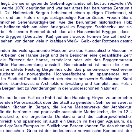
liegt. Die sie umgebende Siebenhügellandschaft lädt zu reizvollen 
n wurde 1070 gegründet und war seit alters her berühmtes Zentrum f
. Die Hafenstadt Bergen beheimatet einen quirligen Fischmarkt, v
er und am Hafen einige spitzgiebelige Kontorhäuser. Freuen Sie s
nlichen Sehenswürdigkeiten, wie die berühmten historischen Hol
se befinden sich am alten Anlegekai im Bryggen Stadtbezirk und 
erbe. Bei einem Bummel durch das alte Hanseviertel Bryggen, dass 
ke Bryggen (Deutscher Kai) genannt wurde, können Sie zahlreiche tr
sehen, von denen viele in kräftigen Weiß-, Gelb- oder Rottönen gestri
finden Sie viele spannende Museen, wie das Hanseatische Museum, 
Arbeiten der Hanse zeigt und dem Besucher eine gedankliche Zeitr
r, die Blütezeit der Hanse, ermöglicht oder wie das Bryggenmuse
rößte Runensammlung ausstellt. Beeindruckend ist auch die zum
hrt errichtete Festung Bergenhus oder das phänomenale Fischerei
suchern die norwegische Hochseefischerei in spannender Art
. Im Stadtteil Fantoft befindet sich eine sehenswerte Stabkirche. Stab
dere skandinavische Architekturentwicklung und komplett aus Holz 
 Bergen lädt zu Wanderungen in der wunderschönen Natur ein.
Sie auf keinen Fall eine Fahrt auf den Hausberg Fløyen zu unterneh
enden Panoramablick über die Stadt zu genießen. Sehr sehenswert sin
ielen Kirchen in Bergen, die kleine Meisterwerke der Architektur 
ie die berühmte und prunkvolle ausstattete Marienkirche, die im 12. 
euzkirche, die ergreifende Domkirche und die außergewöhnliche
ehrreich und spannend ist auch ein Besuch im hiesigen Aquarium, da
und größten Europas ist. Südlich von Bergen können Sie das ehemali
eg besuchen. Grieg ist der bedeutenste norwegische Komponist, der