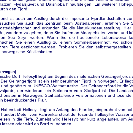
ätzen Flydalsjuvet und Dalsnibba hinaufsteigen. Ein weiterer Höhepun
urch den Fjord.
end ist auch ein Ausflug durch die imposante Fjordlandschaften zu
Besuchen Sie auch das Zentrum beim Jostedalbreen, erfahren Sie
ostedalgletscher und erkunden Sie die Naturkundeausstellung. Hier 
n, wandern zu gehen, denn Sie laufen an Moorgebieten vorbei und k
den See Stryn werfen. Wenn Sie die traditionelle Lebensweise k
machen Sie einen Ausflug zu einem Sommerbauernhof, wo schon s
hren Tiere gezüchtet werden. Probieren Sie den selbsthergestellten
 norwegische Köstlichkeiten.
Norwegen)
sche Dorf Hellesylt liegt am Beginn des malerischen Geirangerfjords
Der Geirangerfjord ist ein sehr berühmter Fjord in Norwegen. Er liegt
 und gehört zum UNESCO-Weltnaturerbe. Der Geirangerfjord ist die V
vsfjords, der wiederum ein Seitenarm vom Storfjord ist. Die Landscha
schönsten in Norwegen. Steil abfallende Felsformationen und tosende 
in beeindruckendes Flair.
 Hafenstadt Hellesylt liegt am Anfang des Fjordes, eingerahmt von ho
hundert Meter vom Fährenkai stürzt der tosende Hellesylter Wasserfal
lsen in die Tiefe. Zumeist wird Hellesylt nur kurz angelaufen, um A
u lassen oder wird an Bord zu nehmen.