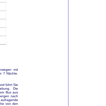
orwegen mit
ür 7 Nächte.
nd führt Sie
ebung. Die
dem Bus aus
Bergen nach
 aufragende
Nähe von den