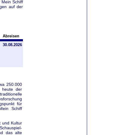
 Mein Schiff
gen auf der
Abreisen
30.08.2026
etwa 250.000
r heute der
aditionelle
esforschung
gspunkt für
ein Schiff
t und Kultur
 Schauspiel-
d das alte