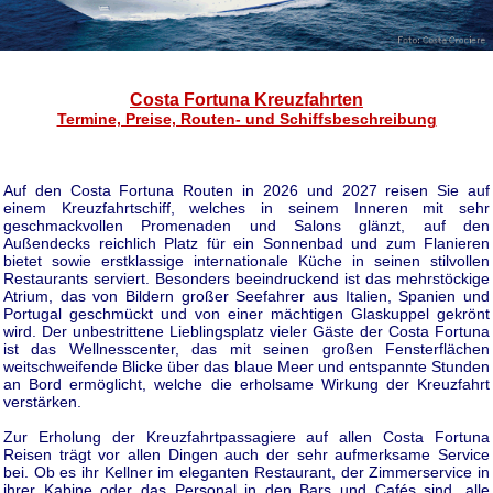
Costa Fortuna Kreuzfahrten
Termine, Preise, Routen- und Schiffsbeschreibung
Auf den Costa Fortuna Routen in 2026 und 2027 reisen Sie auf
einem Kreuzfahrtschiff, welches in seinem Inneren mit sehr
geschmackvollen Promenaden und Salons glänzt, auf den
Außendecks reichlich Platz für ein Sonnenbad und zum Flanieren
bietet sowie erstklassige internationale Küche in seinen stilvollen
Restaurants serviert. Besonders beeindruckend ist das mehrstöckige
Atrium, das von Bildern großer Seefahrer aus Italien, Spanien und
Portugal geschmückt und von einer mächtigen Glaskuppel gekrönt
wird. Der unbestrittene Lieblingsplatz vieler Gäste der Costa Fortuna
ist das Wellnesscenter, das mit seinen großen Fensterflächen
weitschweifende Blicke über das blaue Meer und entspannte Stunden
an Bord ermöglicht, welche die erholsame Wirkung der Kreuzfahrt
verstärken.
Zur Erholung der Kreuzfahrtpassagiere auf allen Costa Fortuna
Reisen trägt vor allen Dingen auch der sehr aufmerksame Service
bei. Ob es ihr Kellner im eleganten Restaurant, der Zimmerservice in
ihrer Kabine oder das Personal in den Bars und Cafés sind, alle