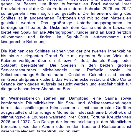
geben ihr Bestes, um ihren Aufenthalt an Bord während Ihrer
Kreuzfahrten mit der Costa Fortuna in deren Fahrplan 2026 und 2027
so angenehm wie möglich zu gestalten. Die Inneneinrichtung des
Schiffes ist in angenehmen Farbtönen und mit soliden Materialien
gestaltet worden. Das großartige Unterhaltungsprogramm im
bordeigenen Theater, der Diskothek, dem Kasino und dem Tanzsalon
bietet viel Spaß für alle Altersgruppen. Kinder sind an Bord herzlich
willkommen und finden im Squok-Club aufmerksame und
kindgerechte Betreuung.
Die Kabinen des Schiffes reichen von der preiswerten Innenkabine
bis hin zur eleganten Grand Suite mit eigenem Balkon. Viele der
Kabinen verfügen über ein 3. bzw. 4. Bett, die als Klapp- oder
Sofabett bereitstehen. Die Speisen in den beiden großen
Servicerestaurants Michelangelo und Raffaello sowie im
Selbstbedienungs-Buffetrestaurant Cristoforo Colombo sind bereits
im Kreuzfahrtpreis inkludiert, das Feischmeckerrestaurant Club Conte
Grande kann gegen Aufpreis besucht werden und empfiehlt sich für
die ganz besonderen Abende an Bord.
Im Wellnessbereich stehen ein Dampfbad, eine Sauna sowie
komfortable Räumlichkeiten für Spa- und Wellnessanwendungen
bereit, das schiffseigene Fitnesscenter ist mit modernsten Geräten
ausgestattet und für ruhigere Momente findet sich eine Bibliothek und
stimmungsvolle Lounges während ihrer Costa Fortuna Kreuzfahrten
2026 und 2027. Das Design der Inneneinrichtung in den öffentlichen
Bereichen, wie dem Atrium oder in den Bars und Restaurants ist
italienisch-elegant, farbenfroh und opulent.