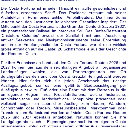
Die Costa Fortuna ist in jeder Hinsicht ein außergewöhnliches und
Aufsehen erregendes Schiff. Das Pooldeck erstaunt mit seiner
Architektur in Form eines antiken Amphitheaters. Die Innenräume
wurden von den luxuriösten italienischen Ozeanliner inspiriert. Der
Mittelpunkt der Costa Fortuna ist die Gran Bar 'Conte di Savoia 1932',
ein phantastischer Ballsaal im barocken Stil. Das Buffet-Restaurant
'Cristoforo Colombo' erweist der Schiffahrt mit einer Ausstellung
antiker Seekarten und Navigationsinstrumente seine Ehrerbietung
und in der Empfangshalle der Costa Fortuna wartet eine wirklich
große Attraktion auf die Gäste: 26 Schiffsmodelle aus der Geschichte
der Reederei Costa.
Für ihre Erlebnisse an Land auf den Costa Fortuna Routen 2026 und
2027 können Sie aus dem reichhaltigen Angebot an organisierten
Landausflügen wählen, die von Partneragenturen vor Ort
durchgeführt werden und über Costa Kreuzfahrten gebucht werden
können. Hier findet sich für jeden Geschmack das richtige
Ausflugsangebot, sei es eine geführte Stadtbesichtigung per
Ausflugsbus bzw. zu Fuß oder eine Fahrt mit dem Reisebus in die
umliegende Region ihres Kreuzfahrthafens, welche historische,
architektonische und landschaftliche Höhepunkte präsentiert oder
vielleicht sogar ein sportlicher Ausflug zum Baden, Wandern,
Schnorcheln oder Radeln. Museumsbesuche, Marktbummel oder
Transfers zum Badestrand werden auf vielen Costa Fortuna Routen
2026 und 2027 ebenfalls angeboten. Natürlich können Sie ihre
Landgänge aber auch in Eigenregie ganz nach ihrem eigenen Gusto
unternehmen, wofür sich oftmals Taxen, örtliche Auslugsveranstalter