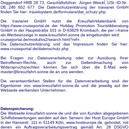
Deggendorf HRB 28 73, Geschäftsführer: Jürgen Weickl, USt.-ID-Nr.:
DE 246 652 677. Die Datenschutzerklärung der travianet GmbH
finden Sie hier: travelsystem.de/formulare/dat_schutz.php.
Die travianet GmbH nutzt die Kreuzfahrtdatenbank von
https://www.cruiseportal.de der Holiday Promotion Touristikberatung
GmbH in der Hauptstraße 101 in D-63829 Krombach, die per i-frame
als Werbeanzeige in www.kreuzfahrt-sonne.de eingebunden wird:
cruiseportal.de/modul/vs2/search.html?ref=.
Die Datenschutzerklärung und das Impressum finden Sie hier:
www.cruiseportal.de/datenschutz.php.
Bei Fragen zur Datenverarbeitung oder zur Ausübung Ihrer
Betroffenen-Rechte, auch zur Geltendmachung von
Widerspruchsrechten können Sie sich über die E-Mail web-
master@kreuzfahrt-sonne.de an uns wenden.
Die verantwortlichen Stellen für die Datenverarbeitung sind der
Eigentümer von www.kreuzfahrt-sonne.de und die jeweilig auf der
Webseite werbenden Unternehmen.
Datenspeicherung:
Die Webseite kreuzfahrt-sonne.de und die von Kunden abgegebenen
Schiffsbewertungen werden auf den Servern der Host Europe GmbH
in der Hansestr. 111 in 51149 Köln, www.hosteurope.de, gehostet, mit
denen ein Auftragsverarbeitungsvertrag gemäß Art. 28 DSGVO