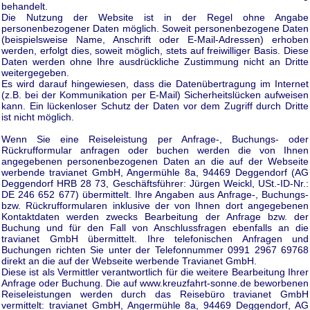
behandelt.
Die Nutzung der Website ist in der Regel ohne Angabe
personenbezogener Daten möglich. Soweit personenbezogene Daten
(beispielsweise Name, Anschrift oder E-Mail-Adressen) erhoben
werden, erfolgt dies, soweit möglich, stets auf freiwilliger Basis. Diese
Daten werden ohne Ihre ausdrückliche Zustimmung nicht an Dritte
weitergegeben.
Es wird darauf hingewiesen, dass die Datenübertragung im Internet
(z.B. bei der Kommunikation per E-Mail) Sicherheitslücken aufweisen
kann. Ein lückenloser Schutz der Daten vor dem Zugriff durch Dritte
ist nicht möglich.
Wenn Sie eine Reiseleistung per Anfrage-, Buchungs- oder
Rückrufformular anfragen oder buchen werden die von Ihnen
angegebenen personenbezogenen Daten an die auf der Webseite
werbende travianet GmbH, Angermühle 8a, 94469 Deggendorf (AG
Deggendorf HRB 28 73, Geschäftsführer: Jürgen Weickl, USt.-ID-Nr.:
DE 246 652 677) übermittelt. Ihre Angaben aus Anfrage-, Buchungs-
bzw. Rückrufformularen inklusive der von Ihnen dort angegebenen
Kontaktdaten werden zwecks Bearbeitung der Anfrage bzw. der
Buchung und für den Fall von Anschlussfragen ebenfalls an die
travianet GmbH übermittelt. Ihre telefonischen Anfragen und
Buchungen richten Sie unter der Telefonnummer 0991 2967 69768
direkt an die auf der Webseite werbende Travianet GmbH.
Diese ist als Vermittler verantwortlich für die weitere Bearbeitung Ihrer
Anfrage oder Buchung. Die auf www.kreuzfahrt-sonne.de beworbenen
Reiseleistungen werden durch das Reisebüro travianet GmbH
vermittelt: travianet GmbH, Angermühle 8a, 94469 Deggendorf, AG