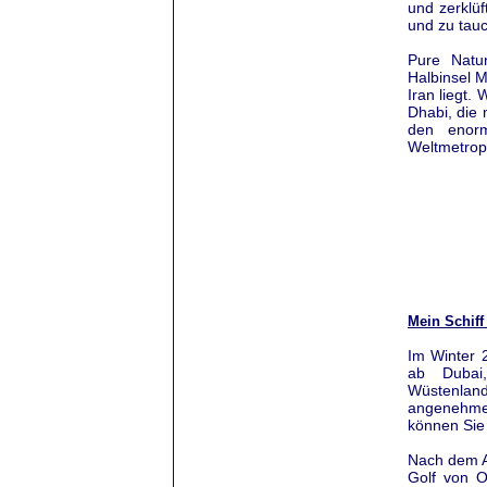
und zerklü
und zu tauc
Pure Natu
Halbinsel 
Iran liegt.
Dhabi, die 
den enorm
Weltmetropo
Mein Schiff
Im Winter 
ab Dubai
Wüstenland
angenehmen
können Sie
Nach dem A
Golf von O