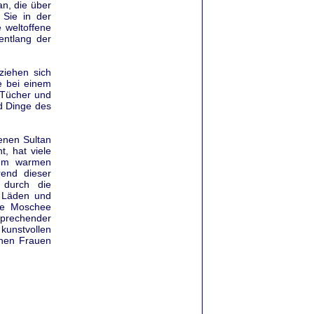
n, die über
Sie in der
 weltoffene
entlang der
ziehen sich
ie bei einem
 Tücher und
d Dinge des
enen Sultan
t, hat viele
ehm warmen
end dieser
 durch die
n Läden und
te Moschee
sprechender
kunstvollen
chen Frauen