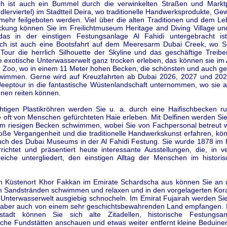
ich ist auch ein Bummel durch die verwinkelten Straßen und Markt
lerviertel) im Stadtteil Deira, wo traditionelle Handwerksprodukte, Ge
 mehr feilgeboten werden. Viel über die alten Traditionen und dem Le
ckung können Sie im Freilichtmuseum Heritage and Diving Village un
s in der einstigen Festungsanlage Al Fahidi untergebracht ist
ich ist auch eine Bootsfahrt auf dem Meeresarm Dubai Creek, wo Si
-Tour die herrlich Silhouette der Skyline und das geschäftige Treib
e exotische Unterwasserwelt ganz trocken erleben, das können sie im
 Zoo, wo in einem 11 Meter hohen Becken, die schönsten und auch gef
wimmen. Gerne wird auf Kreuzfahrten ab Dubai 2026, 2027 und 2028
Jeeptour in die fantastische Wüstenlandschaft unternommen, wo sie 
ünen reiten können.
chtigen Plastikröhren werden Sie u. a. durch eine Haifischbecken r
 oft von Menschen gefürchteten Haie erleben. Mit Delfinen werden Si
em riesigen Becken schwimmen, wobei Sie von Fachpersonal betreut w
oße Vergangenheit und die traditionelle Handwerkskunst erfahren, kö
ch des Dubai Museums in der Al Fahidi Festung. Sie wurde 1878 im h
richtet und präsentiert heute interessante Ausstellungen, die, in v
iche untergliedert, den einstigen Alltag der Menschen im histori
n Küstenort Khor Fakkan im Emirate Schardscha aus können Sie a
n Sandstränden schwimmen und relaxen und in den vorgelagerten Korall
 Unterwasserwelt ausgiebig schnocheln. Im Emirat Fujairah werden Si
aber auch von einem sehr geschichtsbewahrenden Land empfangen. 
stadt können Sie sich alte Zitadellen, historische Festungsa
sche Fundstätten anschauen und etwas weiter entfernt kleine Beduine