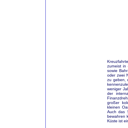
Kreuzfahrt
zumeist in
sowie Bahr
oder zwei 
zu geben, 
kennenzule
weniger Ja
der inter
Finanzdreh
großer kol
kleinen Oa
Auch das S
bewahren k
Küste ist e