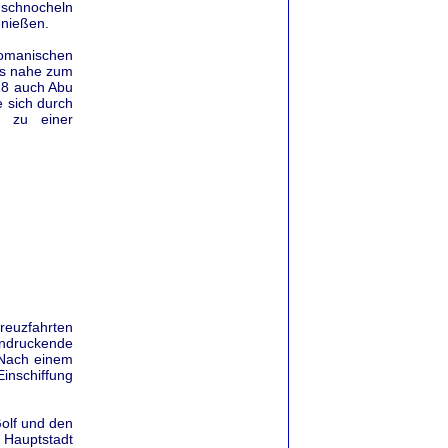
 schnocheln
enießen.
omanischen
as nahe zum
028 auch Abu
e sich durch
n zu einer
reuzfahrten
druckende
 Nach einem
inschiffung
olf und den
 Hauptstadt