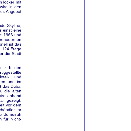
 locker mit
wird in den
des Angebot
de Skyline,
 einst eine
re 1966 und
permodernen
nell ist das
e 124 Etage
r die Stadt
e z. b. den
iggestellte
otel- und
ügen und im
t das Dubai
, die alten
wird anhand
i gezeigt.
eit vor dem
händler ihr
ße Jumeirah
 für Nicht-