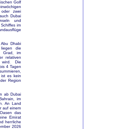
ischen Golf
 einwöchigen
 oder zwei
 auch Dubai
inseln und
 Schiffes im
Landausflüge
s Abu Dhabi
liegen die
5 Grad, im
 relativen
wird. Die
bis 4 Tagen
 summieren,
ist es kein
 der Region
en ab Dubai
ahrain, im
n. An Land
r auf einem
 Oasen das
eine Emirat
d herrliche
zember 2026