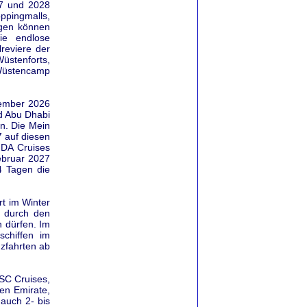
27 und 2028
ppingmalls,
ügen können
ie endlose
reviere der
stenforts,
 Wüstencamp
vember 2026
nd Abu Dhabi
n. Die Mein
 auf diesen
IDA Cruises
ebruar 2027
4 Tagen die
rt im Winter
h durch den
n dürfen. Im
schiffen im
zfahrten ab
SC Cruises,
hen Emirate,
auch 2- bis