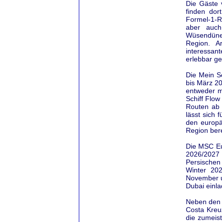
Die Gäste 
finden dor
Formel-1-R
aber auch
Wüsendünen
Region. A
interessan
erlebbar g
Die Mein S
bis März 20
entweder m
Schiff Flo
Routen ab 
lässt sich
den europä
Region ber
Die MSC Eur
2026/2027 
Persischen 
Winter 202
November u
Dubai einla
Neben den 
Costa Kreuz
die zumeis