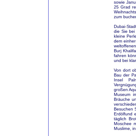
sowie Janu
25 Grad re
Weihnachts
zum buchen
Dubai-Stad
die Sie be
kleine Per
dem einher
weltoffenen
Burj Khali
fahren kön
und bei kla
Von dort o
Bau der Pa
Insel Pa
Vergnügung
großen Aqu
Museum in 
Bräuche un
verschied
Besuchen S
Erdölfund 
täglich Br
Moschee mi
Muslime, in