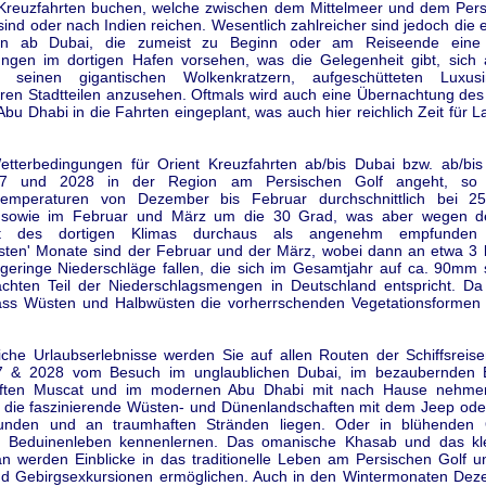
Kreuzfahrten buchen, welche zwischen dem Mittelmeer und dem Pers
ind oder nach Indien reichen. Wesentlich zahlreicher sind jedoch die
isen ab Dubai, die zumeist zu Beginn oder am Reiseende eine
ngen im dortigen Hafen vorsehen, was die Gelegenheit gibt, sich
t seinen gigantischen Wolkenkratzern, aufgeschütteten Luxus
leren Stadtteilen anzusehen. Oftmals wird auch eine Übernachtung des
bu Dhabi in die Fahrten eingeplant, was auch hier reichlich Zeit für 
tterbedingungen für Orient Kreuzfahrten ab/bis Dubai bzw. ab/bi
7 und 2028 in der Region am Persischen Golf angeht, so 
temperaturen von Dezember bis Februar durchschnittlich bei 2
sowie im Februar und März um die 30 Grad, was aber wegen der
eit des dortigen Klimas durchaus als angenehm empfunden 
hsten' Monate sind der Februar und der März, wobei dann an etwa 3 
geringe Niederschläge fallen, die sich im Gesamtjahr auf ca. 90mm
hten Teil der Niederschlagsmengen in Deutschland entspricht. Da 
ss Wüsten und Halbwüsten die vorherrschenden Vegetationsformen
iche Urlaubserlebnisse werden Sie auf allen Routen der Schiffsreis
7 & 2028 vom Besuch im unglaublichen Dubai, im bezaubernden B
ften Muscat und im modernen Abu Dhabi mit nach Hause nehme
 die faszinierende Wüsten- und Dünenlandschaften mit dem Jeep ode
unden und an traumhaften Stränden liegen. Oder in blühenden
lle Beduinenleben kennenlernen. Das omanische Khasab und das kl
n werden Einblicke in das traditionelle Leben am Persischen Golf un
d Gebirgsexkursionen ermöglichen. Auch in den Wintermonaten De