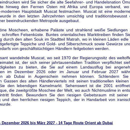
eindrucken wird Sie sicher die alte Seefahrer- und Handelsnation Oma
rte hinweg den Fernen Osten mit Afrika und Europa verband, wo 
ch-modernen Hauptstadt Muscat festmachen. Muscat ist eine moderne
wurde in den letzten Jahrzehnten umsichtig und traditionsbewusst 
iner beeindruckenden Metropole ausgebaut.
ne Moscheen, erhabene Paläste und strahlend weiße Siedlungen 
 schroffen Felsenküste. Buntes orientalisches Markttreiben finden S
g durch den alten Souk im Stadtteil Matrah, wo in kleinen Läden edle
ndgefertigte Teppiche und Gold- und Silberschmuck sowie Gewürze un
edarfs von geschäftstüchtigen Händlern feilgeboten werden.
asant wandelnde Muscat, wo seit 1970 der Regierungssitz des weltoff
matet ist, der sich seiner jahrtausendalten Tradition verpflichtet sieh
digkeiten zu bieten, die Sie auf einem Landausflug bei angen
ren im Dezember 2026 oder im Januar und Februar 2027 währ
ten ab Dubai in Augenschein nehmen können. Schlendern Sie
en Gassen des alten Händlerviertels mit seinen traditionellen kleine
Sie den lebendigen Kamelmarkt. Sehenswert ist die 2001 eröffne
ue, die zweitgrößte Moschee der Welt, wo auch Nichtmuslime in ent
intritt finden. Bewundern Sie den riesigen Gebetsraum mit seiner 
g und den herrlichen riesigen Teppich, der in Handarbeit von iranis
 wurde.
 Dezember 2026 bis März 2027 - 14 Tage Route Orient ab Dubai