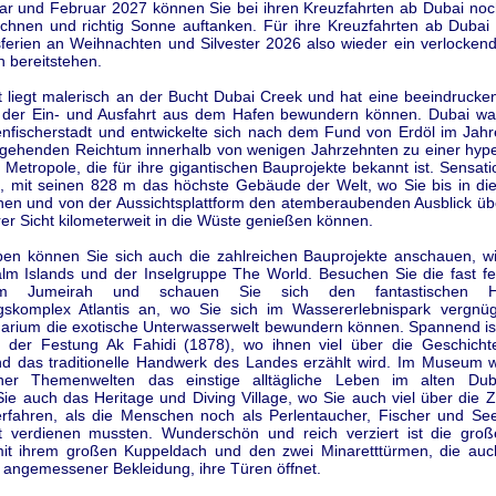
ar und Februar 2027 können Sie bei ihren Kreuzfahrten ab Dubai noch
chnen und richtig Sonne auftanken. Für ihre Kreuzfahrten ab Dubai 
ferien an Weihnachten und Silvester 2026 also wieder ein verlocken
 bereitstehen.
t liegt malerisch an der Bucht Dubai Creek und hat eine beeindrucken
i der Ein- und Ausfahrt aus dem Hafen bewundern können. Dubai war
lenfischerstadt und entwickelte sich nach dem Fund von Erdöl im Jah
gehenden Reichtum innerhalb von wenigen Jahrzehnten zu einer hy
 Metropole, die für ihre gigantischen Bauprojekte bekannt ist. Sensatio
fa, mit seinen 828 m das höchste Gebäude der Welt, wo Sie bis in di
nen und von der Aussichtsplattform den atemberaubenden Ausblick übe
rer Sicht kilometerweit in die Wüste genießen können.
ben können Sie sich auch die zahlreichen Bauprojekte anschauen, wi
lm Islands und der Inselgruppe The World. Besuchen Sie die fast fert
lm Jumeirah und schauen Sie sich den fantastischen H
skomplex Atlantis an, wo Sie sich im Wassererlebnispark vergn
arium die exotische Unterwasserwelt bewundern können. Spannend is
der Festung Ak Fahidi (1878), wo ihnen viel über die Geschichte
d das traditionelle Handwerk des Landes erzählt wird. Im Museum 
ener Themenwelten das einstige alltägliche Leben im alten Duba
ie auch das Heritage und Diving Village, wo Sie auch viel über die Z
erfahren, als die Menschen noch als Perlentaucher, Fischer und See
ot verdienen mussten. Wunderschön und reich verziert ist die gro
t ihrem großen Kuppeldach und den zwei Minaretttürmen, die auch
 angemessener Bekleidung, ihre Türen öffnet.