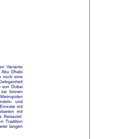
en Variante
, Abu Dhabi
u noch eine
Gelegenheit
e von Dubai
 sie binnen
 Metropolen
ndels- und
Emirate mit
ebieten mit
 Reiseziel.
n Tradition
eter langen