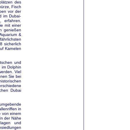
plätzen des
würze, Fisch
ben vor der
d im Dubai-
, erfahren.
e mit einer
en genießen
 Aquarium &
ährlichsten
 sicherlich
auf Kamelen
utschen und
e im Dolphin
erden. Viel
nnen Sie bei
istorischen
erschiedene
schen Dubai
n umgebende
enriffen in
e von einem
In der Nähe
nlagen und
nsiedlungen