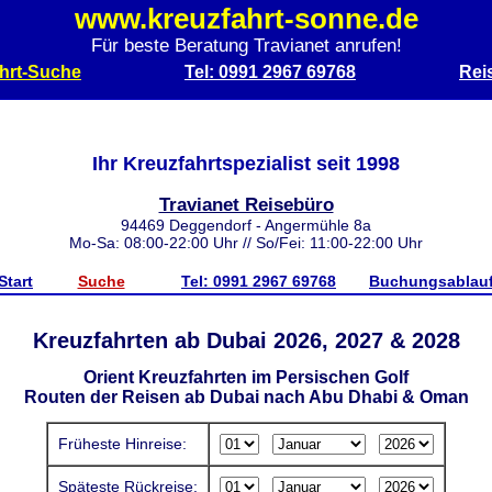
www.kreuzfahrt-sonne.de
Für beste Beratung Travianet anrufen!
hrt-Suche
Tel: 0991 2967 69768
Rei
Ihr Kreuzfahrtspezialist seit 1998
Travianet Reisebüro
94469 Deggendorf - Angermühle 8a
Mo-Sa: 08:00-22:00 Uhr // So/Fei: 11:00-22:00 Uhr
Start
Suche
Tel: 0991 2967 69768
Buchungsablau
Kreuzfahrten ab Dubai 2026, 2027 & 2028
Orient Kreuzfahrten im Persischen Golf
Routen der Reisen ab Dubai nach Abu Dhabi & Oman
Früheste Hinreise:
Späteste Rückreise: