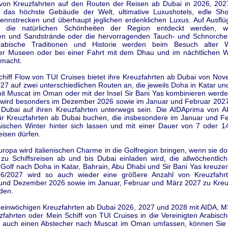
von Kreuzfahrten auf den Routen der Reisen ab Dubai in 2026, 20
t das höchste Gebäude der Welt, ultimative Luxushotels, edle Sho
ennstrecken und überhaupt jeglichen erdenklichen Luxus. Auf Ausfl
 die natürlichen Schönheiten der Region entdeckt werden, w
 und Sandstrände oder die hervorragenden Tauch- und Schnorchel
rabische Traditionen und Historie werden beim Besuch alter Wü
ter Museen oder bei einer Fahrt mit dem Dhau und im nächtlichen
emacht.
chiff Flow von TUI Cruises bietet ihre Kreuzfahrten ab Dubai von No
27 auf zwei unterschiedlichen Routen an, die jeweils Doha in Katar u
it Muscat im Oman oder mit der Insel Sir Bani Yas kombinieren werde
w wird besonders im Dezember 2026 sowie im Januar und Februar 2027
Dubai auf ihren Kreuzfahrten unterwegs sein. Die AIDAprima von A
 für Kreuzfahrten ab Dubai buchen, die insbesondere im Januar und F
ischen Winter hinter sich lassen und mit einer Dauer von 7 oder 1
eisen dürfen.
opa wird italienischen Charme in die Golfregion bringen, wenn sie do
zu Schiffsreisen ab und bis Dubai einladen wird, die allwöchentlic
Golf nach Doha in Katar, Bahrain, Abu Dhabi und Sir Bani Yas kreuze
6/2027 wird so auch wieder eine größere Anzahl von Kreuzfahrt
nd Dezember 2026 sowie im Januar, Februar und März 2027 zu Kreu
den.
einwöchigen Kreuzfahrten ab Dubai 2026, 2027 und 2028 mit AIDA, M
fahrten oder Mein Schiff von TUI Cruises in die Vereinigten Arabisc
t auch einen Abstecher nach Muscat im Oman umfassen, können Sie 