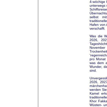
4-wöchige 
unterwegs s
Schiffsre
Übernachtu
selbst mi
traditionel
Hafen von A
verschafft.
Was die We
2026, 202
Tageshöch
November 
Trockenh
'regenreic
pro Monat 
was dem ac
Wunder, da
sind.
Unvergessl
2026, 202
märchenha
werden Sie
Kamel erk
traditione
Khor Fakka
Wüsten- un