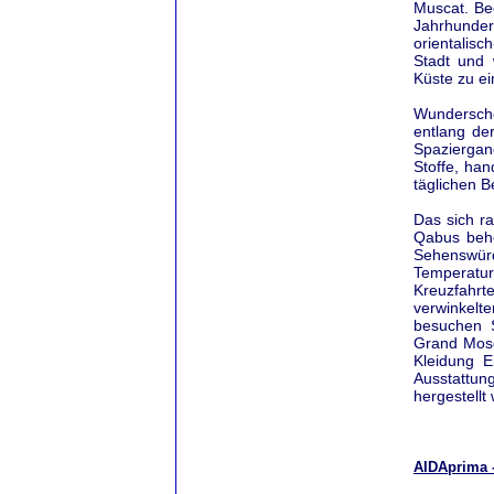
Muscat. Be
Jahrhunde
orientalis
Stadt und 
Küste zu e
Wunderschö
entlang der
Spaziergan
Stoffe, ha
täglichen B
Das sich r
Qabus behei
Sehenswür
Temperatu
Kreuzfahr
verwinkelt
besuchen 
Grand Mosq
Kleidung E
Ausstattun
hergestellt
AIDAprima -