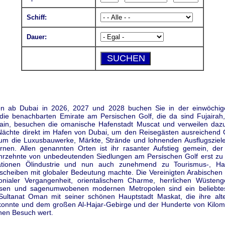
Schiff:
Dauer:
en ab Dubai in 2026, 2027 und 2028 buchen Sie in der einwöchig
 die benachbarten Emirate am Persischen Golf, die da sind Fujairah
ain, besuchen die omanische Hafenstadt Muscat und verweilen daz
Nächte direkt im Hafen von Dubai, um den Reisegästen ausreichend 
um die Luxusbauwerke, Märkte, Strände und lohnenden Ausflugsziel
rnen. Allen genannten Orten ist ihr rasanter Aufstieg gemein, der
hrzehnte von unbedeutenden Siedlungen am Persischen Golf erst zu
nationen Ölindustrie und nun auch zunehmend zu Tourismus-, Ha
scheiben mit globaler Bedeutung machte. Die Vereinigten Arabischen 
onialer Vergangenheit, orientalischem Charme, herrlichen Wüsteng
sen und sagenumwobenen modernen Metropolen sind ein beliebtes
ultanat Oman mit seiner schönen Hauptstadt Maskat, die ihre alte
onnte und dem großen Al-Hajar-Gebirge und der Hunderte von Kilom
inen Besuch wert.