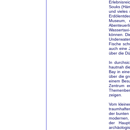
Erlebnisre
Souks (Händ
und vieles
Erdölentde
Museum, da
Abenteuerl
Wassertaxi
können. Di
Underwater
Fische sch
auch eine 
über die D
In durchsi
hautnah die
Bay in ein
über die gr
einem Besu
Zentrum er
Themenbere
zeigen.
Vom kleine
traumhafte
der bunten
modernen, 
der Haupt
archäologi