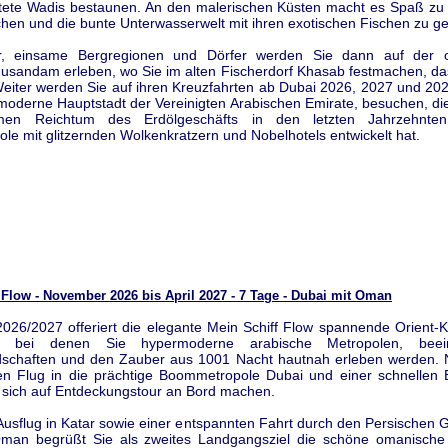
ftete Wadis bestaunen. An den malerischen Küsten macht es Spaß zu
hen und die bunte Unterwasserwelt mit ihren exotischen Fischen zu g
r, einsame Bergregionen und Dörfer werden Sie dann auf der 
Musandam erleben, wo Sie im alten Fischerdorf Khasab festmachen, d
 Weiter werden Sie auf ihren Kreuzfahrten ab Dubai 2026, 2027 und 2
moderne Hauptstadt der Vereinigten Arabischen Emirate, besuchen, di
en Reichtum des Erdölgeschäfts in den letzten Jahrzehnte
le mit glitzernden Wolkenkratzern und Nobelhotels entwickelt hat.
 Flow - November 2026 bis April 2027 - 7 Tage - Dubai mit Oman
2026/2027 offeriert die elegante Mein Schiff Flow spannende Orient-K
, bei denen Sie hypermoderne arabische Metropolen, beein
schaften und den Zauber aus 1001 Nacht hautnah erleben werden.
 Flug in die prächtige Boommetropole Dubai und einer schnellen E
 sich auf Entdeckungstour an Bord machen.
usflug in Katar sowie einer entspannten Fahrt durch den Persischen G
man begrüßt Sie als zweites Landgangsziel die schöne omanische