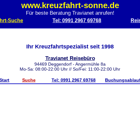
www.kreuzfahrt-sonne.de
Für beste Beratung Travianet anrufen!
hrt-Suche
Tel: 0991 2967 69768
Rei
Ihr Kreuzfahrtspezialist seit 1998
Travianet Reisebüro
94469 Deggendorf - Angermühle 8a
Mo-Sa: 08:00-22:00 Uhr // So/Fei: 11:00-22:00 Uhr
Start
Suche
Tel: 0991 2967 69768
Buchungsablau