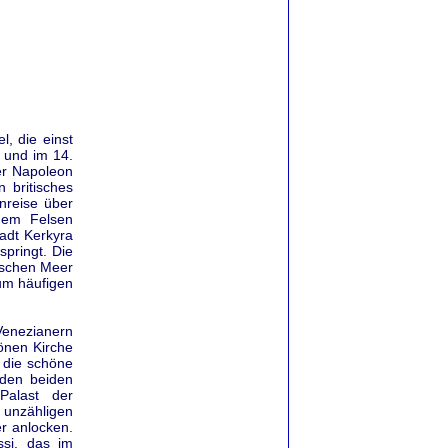
, die einst
 und im 14.
ter Napoleon
 britisches
Anreise über
nem Felsen
adt Kerkyra
springt. Die
ischen Meer
um häufigen
Venezianern
önen Kirche
 die schöne
 den beiden
Palast der
 unzähligen
er anlocken.
ssi, das im