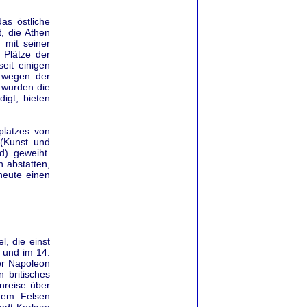
as östliche
, die Athen
 mit seiner
 Plätze der
eit einigen
n wegen der
 wurden die
igt, bieten
platzes von
 (Kunst und
) geweiht.
h abstatten,
heute einen
, die einst
 und im 14.
ter Napoleon
 britisches
Anreise über
nem Felsen