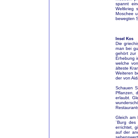
spannt ei
Weltkrieg 
Moschee un
bewegten S
Insel Kos
Die griechi
man bei gu
gehört zur
Erhebung i
welche von
älteste Kra
Weiteren b
der von Aid
Schauen Si
Pflanzen, 
erlaubt. Gl
wunderschö
Restaurants
Gleich am H
`Burg des 
errichtet,
auf der and
sehenswert