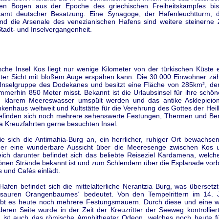
nen Bogen aus der Epoche des griechischen Freiheitskampfes bis
samt deutscher Besatzung. Eine Synagoge, der Hafenleuchtturm, 
d die Arsenale des venezianischen Hafens sind weitere steinerne
tadt- und Inselvergangenheit.
sche Insel Kos liegt nur wenige Kilometer von der türkischen Küste e
ter Sicht mit bloßem Auge erspähen kann. Die 30.000 Einwohner zäh
 Inselgruppe des Dodekanes und besitzt eine Fläche von 285km², de
mmerhin 850 Meter misst. Bekannt ist die Urlaubsinsel für ihre schön
 klarem Meereswasser umspült werden und das antike Asklepieio
nkenhaus weltweit und Kultstätte für die Verehrung des Gottes der Hei
efinden sich noch mehrere sehenswerte Festungen, Thermen und Ber
a Kreuzfahrten gerne besuchten Insel.
e sich die Antimahia-Burg an, ein herrlicher, ruhiger Ort bewachsen
der eine wunderbare Aussicht über die Meeresenge zwischen Kos 
eich darunter befindet sich das beliebte Reiseziel Kardamena, welch
nen Strände bekannt ist und zum Schlendern über die Esplanade vorbe
 und Cafés einlädt.
afen befindet sich die mittelalterliche Nerantzia Burg, was übersetzt
sauren Orangenbaumes´ bedeutet. Von den Tempelrittern im 14. 
 gibt es heute noch mehrere Festungsmauern. Durch diese und eine w
eren Seite wurde in der Zeit der Kreuzritter der Seeweg kontrolliert
 ist auch das römische Amphitheater Odeon, welches noch heute für