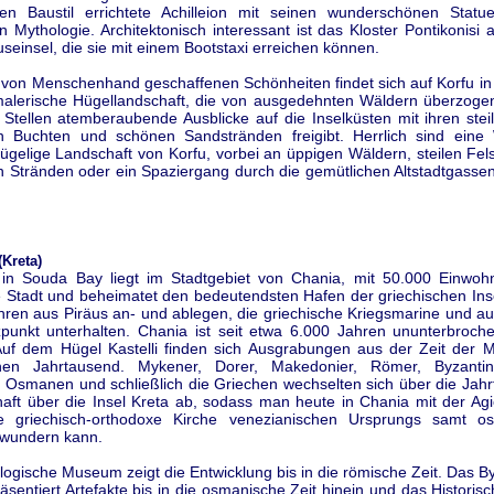
en Baustil errichtete Achilleion mit seinen wunderschönen Stat
n Mythologie. Architektonisch interessant ist das Kloster Pontikonisi 
seinsel, die sie mit einem Bootstaxi erreichen können.
von Menschenhand geschaffenen Schönheiten findet sich auf Korfu in e
malerische Hügellandschaft, die von ausgedehnten Wäldern überzogen
 Stellen atemberaubende Ausblicke auf die Inselküsten mit ihren stei
n Buchten und schönen Sandstränden freigibt. Herrlich sind eine
ügelige Landschaft von Korfu, vorbei an üppigen Wäldern, steilen Fe
n Stränden oder ein Spaziergang durch die gemütlichen Altstadtgassen
Kreta)
in Souda Bay liegt im Stadtgebiet von Chania, mit 50.000 Einwoh
e Stadt und beheimatet den bedeutendsten Hafen der griechischen Inse
hren aus Piräus an- und ablegen, die griechische Kriegsmarine und a
zpunkt unterhalten. Chania ist seit etwa 6.000 Jahren ununterbroche
uf dem Hügel Kastelli finden sich Ausgrabungen aus der Zeit der M
ichen Jahrtausend. Mykener, Dorer, Makedonier, Römer, Byzantin
, Osmanen und schließlich die Griechen wechselten sich über die Jahr
haft über die Insel Kreta ab, sodass man heute in Chania mit der Agi
ne griechisch-orthodoxe Kirche venezianischen Ursprungs samt o
ewundern kann.
ogische Museum zeigt die Entwicklung bis in die römische Zeit. Das B
sentiert Artefakte bis in die osmanische Zeit hinein und das Histori