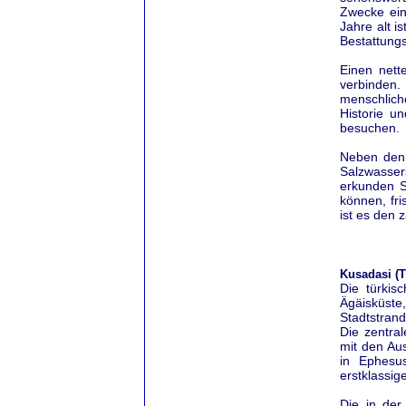
Zwecke ein
Jahre alt i
Bestattungs
Einen nett
verbinden.
menschlich
Historie u
besuchen.
Neben den 
Salzwassers
erkunden S
können, fr
ist es den 
Kusadasi (T
Die türkis
Ägäisküste
Stadtstran
Die zentra
mit den Au
in Ephesus
erstklassige
Die in der