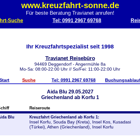
www.kreuzfahrt-sonne.de
Für beste Beratung Travianet anrufen!
hrt-Suche
Tel: 0991 2967 69768
Rei
Ihr Kreuzfahrtspezialist seit 1998
Travianet Reisebüro
94469 Deggendorf - Angermühle 8a
Mo-Sa: 08:00-22:00 Uhr // So/Fei: 11:00-22:00 Uhr
Start
Suche
Tel: 0991 2967 69768
Buchungsablau
Aida Blu 29.05.2027
Griechenland ab Korfu 1
chiff
Reiseroute
ida Blu
Kreuzfahrt Griechenland ab Korfu 1:
Insel Korfu, Souda Bay (Kreta), Insel Kos, Kusadasi
(Türkei), Athen (Griechenland), Insel Korfu