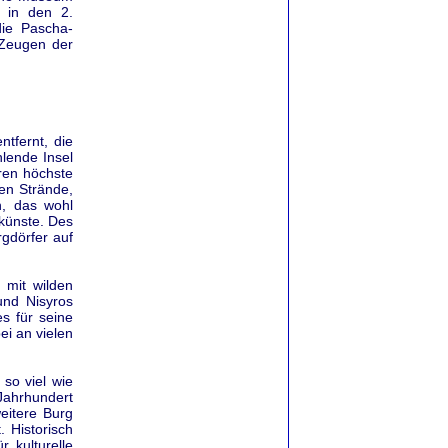
 in den 2.
die Pascha-
 Zeugen der
ntfernt, die
lende Insel
ren höchste
en Strände,
n, das wohl
lkünste. Des
gdörfer auf
 mit wilden
und Nisyros
es für seine
i an vielen
 so viel wie
Jahrhundert
eitere Burg
. Historisch
 kulturelle