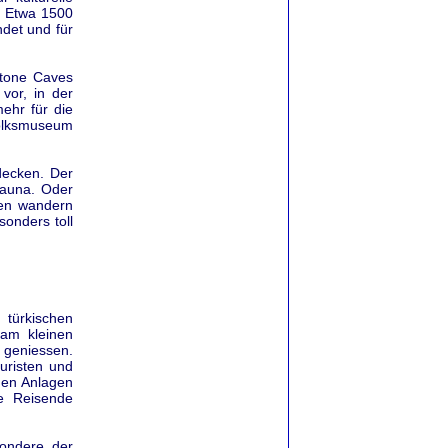
. Etwa 1500
ndet und für
Stone Caves
vor, in der
ehr für die
Volksmuseum
decken. Der
 Fauna. Oder
men wandern
onders toll
 türkischen
 am kleinen
 geniessen.
uristen und
hen Anlagen
te Reisende
sondere der