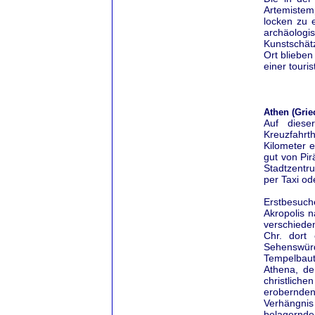
Artemistem
locken zu 
archäolog
Kunstschätz
Ort blieben
einer touri
Athen (Grie
Auf diese
Kreuzfahrt
Kilometer e
gut von Pir
Stadtzentr
per Taxi o
Erstbesuch
Akropolis 
verschieden
Chr. dort 
Sehenswür
Tempelbaut
Athena, de
christlich
erobernde
Verhängnis
belagernde