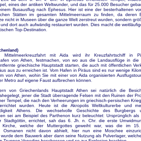
pel, eines der antiken Weltwunder, und das für 25.000 Besucher geba
einem Busausflug nach Ephesus. Hier ist eine der besterhaltenen vorc
ischen Stätten im gesamten Mittelmeerraum zu finden, da deren 
e nicht in Museen über die ganze Welt zerstreut wurden, sondern größ
 und dort auch aufwändig restauriert wurden. Dies macht die weitläufi
stischen Top-Destination.
chenland)
r Mittelmeerkreuzfahrt mit Aida wird ihr Kreuzfahrtschiff in P
hafen von Athen, festmachen, von wo aus die Landausflüge in die
ntfernte griechische Hauptstadt starten, die auch mit öffentlichen Ver
äus aus zu erreichen ist. Vom Hafen in Piräus sind es nur wenige Kilo
um von Athen, wohin Sie mit einer von Aida organisierten Ausflugstou
der Metro auf eigene Faust aufbrechen können.
ern von Griechenlands Hauptstadt Athen sei natürlich die Besic
nahegelegt, jener die Stadt überragende Felsen mit den Ruinen der Pr
er Tempel, die nach den Verheerungen im griechisch-persischen Krieg 
errichtet wurden. Heute ist die Akropolis Weltkulturerbe und me
digkeit Athens. Die wechselvolle Geschichte des Burgbergs 
en sei am Beispiel des Parthenon kurz beleuchtet: Ursprünglich als
r Stadtgöttin, errichtet, sah das 6. Jh. n. Chr. die erste Umwidmu
en Kirche, welche der Muttergottes geweiht war, was die im 15
n Osmanen nicht davon abhielt, hier nun eine Moschee einzuri
 wurde dem Bauwerk aber dann seine Nutzung als Pulverlager, welche
n Truppen Venedigs beschossen und so zur Explosion brachten.