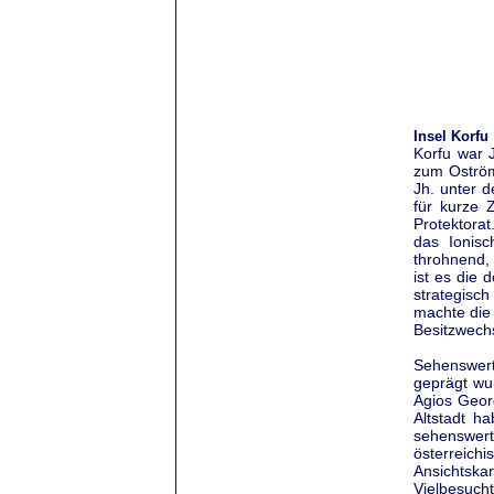
Insel Korfu
Korfu war 
zum Oström
Jh. unter d
für kurze 
Protektorat
das Ionis
throhnend,
ist es die 
strategisc
machte die
Besitzwechs
Sehenswert
geprägt wu
Agios Geor
Altstadt h
sehenswer
österreich
Ansichtskar
Vielbesuch