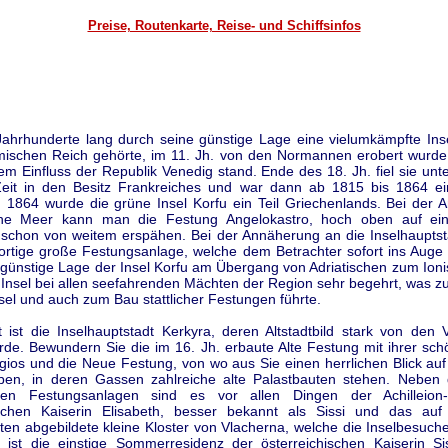
Preise, Routenkarte, Reise- und Schiffsinfos
Jahrhunderte lang durch seine günstige Lage eine vielumkämpfte Insel
ischen Reich gehörte, im 11. Jh. von den Normannen erobert wurde
em Einfluss der Republik Venedig stand. Ende des 18. Jh. fiel sie un
Zeit in den Besitz Frankreiches und war dann ab 1815 bis 1864 ein
. 1864 wurde die grüne Insel Korfu ein Teil Griechenlands. Bei der 
che Meer kann man die Festung Angelokastro, hoch oben auf ei
 schon von weitem erspähen. Bei der Annäherung an die Inselhauptst
dortige große Festungsanlage, welche dem Betrachter sofort ins Auge 
h günstige Lage der Insel Korfu am Übergang von Adriatischen zum Ion
 Insel bei allen seefahrenden Mächten der Region sehr begehrt, was z
el und auch zum Bau stattlicher Festungen führte.
 ist die Inselhauptstadt Kerkyra, deren Altstadtbild stark von den 
rde. Bewundern Sie die im 16. Jh. erbaute Alte Festung mit ihrer sch
gios und die Neue Festung, von wo aus Sie einen herrlichen Blick auf
aben, in deren Gassen zahlreiche alte Palastbauten stehen. Neben
ten Festungsanlagen sind es vor allen Dingen der Achilleion-
ischen Kaiserin Elisabeth, besser bekannt als Sissi und das auf
ten abgebildete kleine Kloster von Vlacherna, welche die Inselbesuch
t ist die einstige Sommerresidenz der österreichischen Kaiserin Si