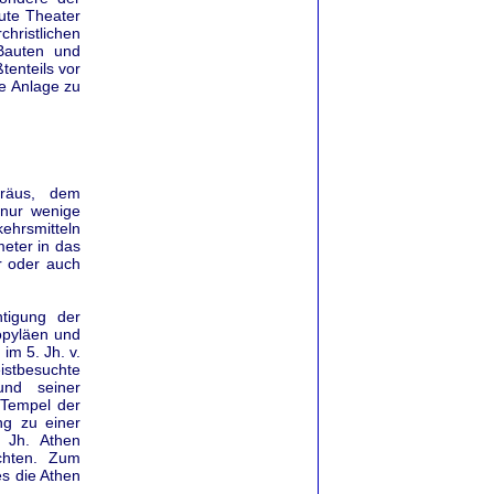
ute Theater
hristlichen
Bauten und
tenteils vor
ge Anlage zu
iräus, dem
 nur wenige
kehrsmitteln
meter in das
r oder auch
htigung der
opyläen und
im 5. Jh. v.
istbesuchte
und seiner
 Tempel der
ng zu einer
. Jh. Athen
chten. Zum
s die Athen