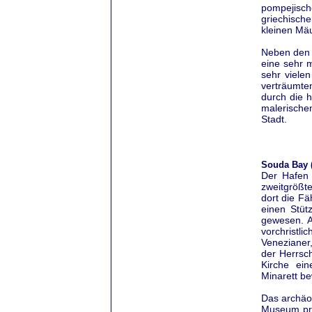
pompejisch
griechische
kleinen Mäu
Neben den 
eine sehr 
sehr vielen
verträumte
durch die h
malerische
Stadt.
Souda Bay (
Der Hafen 
zweitgrößt
dort die Fä
einen Stüt
gewesen. A
vorchristl
Venezianer
der Herrsc
Kirche ei
Minarett b
Das archäol
Museum prä