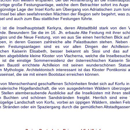
 schon von weitem erspähen. Bei der Annäherung an die Inselhauptst
dortige große Festungsanlage, welche dem Betrachter sofort ins Auge 
h günstige Lage der Insel Korfu am Übergang von Adriatischen zum Ion
 Insel bei allen seefahrenden Mächten der Region sehr begehrt, was z
el und auch zum Bau stattlicher Festungen führte.
 ist die Inselhauptstadt Kerkyra, deren Altstadtbild stark von den 
rde. Bewundern Sie die im 16. Jh. erbaute Alte Festung mit ihrer sch
gios und die Neue Festung, von wo aus Sie einen herrlichen Blick auf
aben, in deren Gassen zahlreiche alte Palastbauten stehen. Neben
ten Festungsanlagen sind es vor allen Dingen der Achilleion-
ischen Kaiserin Elisabeth, besser bekannt als Sissi und das auf
ten abgebildete kleine Kloster von Vlacherna, welche die Inselbesuch
t ist die einstige Sommerresidenz der österreichischen Kaiserin Si
en Baustil errichtete Achilleion mit seinen wunderschönen Stat
n Mythologie. Architektonisch interessant ist das Kloster Pontikonisi 
seinsel, die sie mit einem Bootstaxi erreichen können.
von Menschenhand geschaffenen Schönheiten findet sich auf Korfu in e
malerische Hügellandschaft, die von ausgedehnten Wäldern überzogen
 Stellen atemberaubende Ausblicke auf die Inselküsten mit ihren stei
n Buchten und schönen Sandstränden freigibt. Herrlich sind eine
ügelige Landschaft von Korfu, vorbei an üppigen Wäldern, steilen Fe
n Stränden oder ein Spaziergang durch die gemütlichen Altstadtgassen