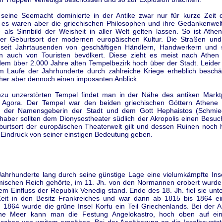
seine Seemacht dominierte in der Antike zwar nur für kurze Zeit d
, es waren aber die griechischen Philosophen und ihre Gedankenwelt
 als Sinnbild der Weisheit in aller Welt gelten lassen. So ist Athen
der Geburtsort der modernen europäischen Kultur. Die Straßen und
 seit Jahrtausenden von geschäftigen Händlern, Handwerkern und s
n auch von Touristen bevölkert. Diese zieht es meist nach Athe
 dem über 2.000 Jahre alten Tempelbezirk hoch über der Stadt. Leider
 Laufe der Jahrhunderte durch zahlreiche Kriege erheblich beschäd
er aber dennoch einen imposanten Anblick.
zu unzerstörten Tempel findet man in der Nähe des antiken Markt
 Agora. Der Tempel war den beiden griechischen Göttern Athene
, der Namensgeberin der Stadt und dem Gott Hephaistos (Schmied
haber sollten dem Dionysostheater südlich der Akropolis einen Besuc
burtsort der europäischen Theaterwelt gilt und dessen Ruinen noch 
 Eindruck von seiner einstigen Bedeutung geben.
Jahrhunderte lang durch seine günstige Lage eine vielumkämpfte Insel
ischen Reich gehörte, im 11. Jh. von den Normannen erobert wurde
em Einfluss der Republik Venedig stand. Ende des 18. Jh. fiel sie un
Zeit in den Besitz Frankreiches und war dann ab 1815 bis 1864 ein
. 1864 wurde die grüne Insel Korfu ein Teil Griechenlands. Bei der 
che Meer kann man die Festung Angelokastro, hoch oben auf ei