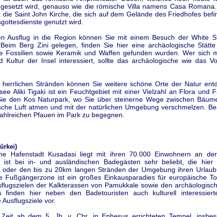
gesetzt wird, genauso wie die römische Villa namens Casa Romana
st die Saint John Kirche, die sich auf dem Gelände des Friedhofes befi
gottesdienste genutzt wird.
en Ausflug in die Region können Sie mit einem Besuch der White 
 Beim Berg Zini gelegen, finden Sie hier eine archäologische Stätte 
e Fossilien sowie Keramik und Waffen gefunden wurden. Wer sich m
nd Kultur der Insel interessiert, sollte das archäologische wie das 
herrlichen Stränden können Sie weitere schöne Orte der Natur ent
ee Aliki Tigaki ist ein Feuchtgebiet mit einer Vielzahl an Flora und
ie den Kos Naturpark, wo Sie über steinerne Wege zwischen Bäu
ische Luft atmen und mit der natürlichen Umgebung verschmelzen. Bes
zahlreichen Pfauen im Park zu begegnen.
ürkei)
che Hafenstadt Kusadasi liegt mit ihren 70.000 Einwohnern an der
, ist bei in- und ausländischen Badegästen sehr beliebt, die hier
d oder den bis zu 20km langen Stränden der Umgebung ihren Urlaub
le Fußgängerzone ist ein großes Einkausparadies für europäische To
sflugszielen der Kalkterassen von Pamukkale sowie den archäologisc
 finden hier neben den Badetouristen auch kulturell interessier
 Ausflugsziele vor.
 Zeit ab dem 5. Jh. v. Chr. in Ephesus errichteten Tempel, insbe