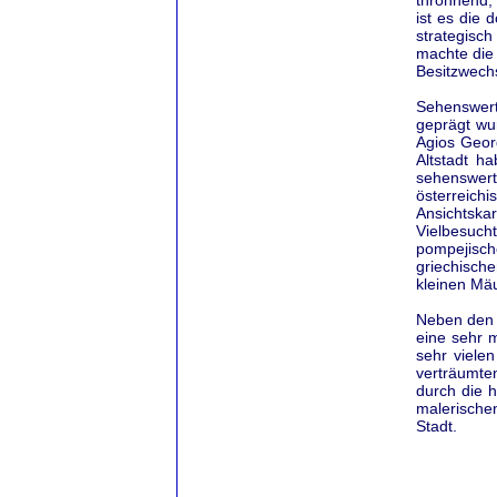
throhnend,
ist es die 
strategisc
machte die
Besitzwechs
Sehenswert
geprägt wu
Agios Geor
Altstadt h
sehenswer
österreich
Ansichtskar
Vielbesuch
pompejisch
griechische
kleinen Mäu
Neben den 
eine sehr 
sehr vielen
verträumte
durch die h
malerische
Stadt.