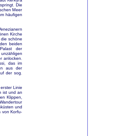
adt Kerkyra
springt. Die
ischen Meer
um häufigen
Venezianern
önen Kirche
 die schöne
 den beiden
Palast der
 unzähligen
er anlocken.
ssi, das im
uen aus der
auf der sog.
rster Linie
 ist und an
len Klippen,
 Wandertour
lsküsten und
 von Korfu-