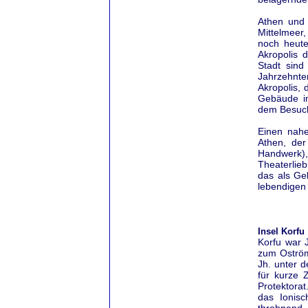
Athen und 
Mittelmeer
noch heute
Akropolis 
Stadt sind
Jahrzehnte
Akropolis,
Gebäude im
dem Besuch
Einen nahe
Athen, der
Handwerk)
Theaterlieb
das als Ge
lebendigen
Insel Korfu
Korfu war 
zum Oström
Jh. unter d
für kurze 
Protektorat
das Ionis