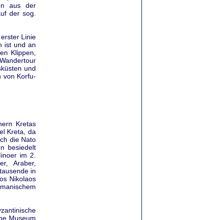
uen aus der
auf der sog.
rster Linie
 ist und an
len Klippen,
 Wandertour
lsküsten und
 von Korfu-
nern Kretas
l Kreta, da
uch die Nato
n besiedelt
inoer im 2.
er, Araber,
tausende in
os Nikolaos
smanischem
yzantinische
sche Museum