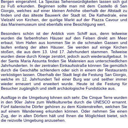
Bergen eingerahmt. La Spezias Sehenswürdigkeiten lassen sich gut
zu Fuß erkunden. Beginnen sollte man mit dem Castello di San
Giorgio, welches auf einer kleinen Anhöhe oberhalb der Altstadt zu
finden und das älteste Bauwerk der Stadt ist. Die Kathedrale, eine
Vielzahl von Kirchen, der quirlige Markt auf der Piazza Cavour und
das Marinemuseum sind ebenfalls eine Besichtigung wert.
Besonders schön ist der Anblick vom Schiff aus, denn teilweise
wurden die farbenfrohen Häuser auf den Felsen direkt am Meer
erbaut. Vom Hafen aus kommen Sie in die schmalen Gassen und
laufen entlang der alten Häuser. Sie werden auf einige Kirchen
stoßen, die aus dem 13. Und 17. Jahrhundert stammen. Teilweise
wurden diese durch Kriege zerstört, jedoch auch wiederaufgebaut. In
der Santa Maria Assunta finden Sie Malereien aus unterschiedlichen
Jahrhunderten. In der zentralen Einkaufsstraße können Sie gemütlich
durch die Geschäfte schlendern oder sich in einem der Restaurants
verköstigen lassen. Oberhalb der Stadt liegt die Festung San Giorgio,
welche im 12. Jahrhundert Teil einer Burg war und seither immer
wieder erneuert und erweitert wurde. Heute ist die Festung für
Besucher zugänglich und stellt archäologische Fundstücke aus.
Ausflüge in die Umgebung lohnen sich sehr. Die Cinque Terre wurden
in den 90er Jahre zum Weltkulturerbe durch die UNESCO ernannt.
Fünf italienische Dörfer gehören zu dem Küstenstreifen, welchen Sie
auf einem Wanderweg erkunden können. Oder nehmen Sie einen
Zug, der in allen Dörfern hält und Ihnen die Möglichkeit bietet, sich
die reizvolle Umgebung anzusehen.