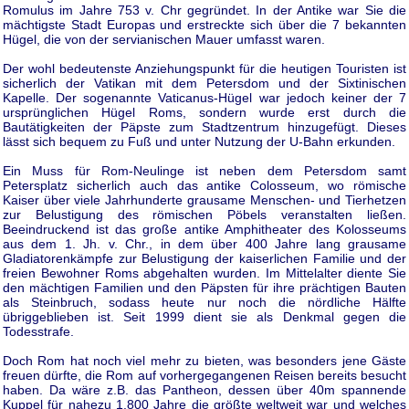
Romulus im Jahre 753 v. Chr gegründet. In der Antike war Sie die
mächtigste Stadt Europas und erstreckte sich über die 7 bekannten
Hügel, die von der servianischen Mauer umfasst waren.
Der wohl bedeutenste Anziehungspunkt für die heutigen Touristen ist
sicherlich der Vatikan mit dem Petersdom und der Sixtinischen
Kapelle. Der sogenannte Vaticanus-Hügel war jedoch keiner der 7
ursprünglichen Hügel Roms, sondern wurde erst durch die
Bautätigkeiten der Päpste zum Stadtzentrum hinzugefügt. Dieses
lässt sich bequem zu Fuß und unter Nutzung der U-Bahn erkunden.
Ein Muss für Rom-Neulinge ist neben dem Petersdom samt
Petersplatz sicherlich auch das antike Colosseum, wo römische
Kaiser über viele Jahrhunderte grausame Menschen- und Tierhetzen
zur Belustigung des römischen Pöbels veranstalten ließen.
Beeindruckend ist das große antike Amphitheater des Kolosseums
aus dem 1. Jh. v. Chr., in dem über 400 Jahre lang grausame
Gladiatorenkämpfe zur Belustigung der kaiserlichen Familie und der
freien Bewohner Roms abgehalten wurden. Im Mittelalter diente Sie
den mächtigen Familien und den Päpsten für ihre prächtigen Bauten
als Steinbruch, sodass heute nur noch die nördliche Hälfte
übriggeblieben ist. Seit 1999 dient sie als Denkmal gegen die
Todesstrafe.
Doch Rom hat noch viel mehr zu bieten, was besonders jene Gäste
freuen dürfte, die Rom auf vorhergegangenen Reisen bereits besucht
haben. Da wäre z.B. das Pantheon, dessen über 40m spannende
Kuppel für nahezu 1.800 Jahre die größte weltweit war und welches