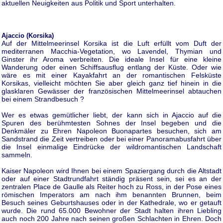
aktuellen Neuigkeiten aus Politik und Sport unterhalten.
Ajaccio (Korsika)
Auf der Mittelmeerinsel Korsika ist die Luft erfüllt vom Duft der
mediterranen Macchia-Vegetation, wo Lavendel, Thymian und
Ginster ihr Aroma verbreiten. Die ideale Insel für eine kleine
Wanderung oder einen Schiffsausflug entlang der Küste. Oder wie
wäre es mit einer Kayakfahrt an der romantischen Felsküste
Korsikas, vielleicht möchten Sie aber gleich ganz tief hinein in die
glasklaren Gewässer der französischen Mittelmeerinsel abtauchen
bei einem Strandbesuch ?
Wer es etwas gemütlicher liebt, der kann sich in Ajaccio auf die
Spuren des berühmtesten Sohnes der Insel begeben und die
Denkmäler zu Ehren Napoleon Buonapartes besuchen, sich am
Sandstrand die Zeit vertreiben oder bei einer Panoramabusfahrt über
die Insel einmalige Eindrücke der wildromantischen Landschaft
sammeln.
Kaiser Napoleon wird Ihnen bei einem Spaziergang durch die Altstadt
oder auf einer Stadtrundfahrt ständig präsent sein, sei es an der
zentralen Place de Gaulle als Reiter hoch zu Ross, in der Pose eines
römischen Imperators am nach ihm benannten Brunnen, beim
Besuch seines Geburtshauses oder in der Kathedrale, wo er getauft
wurde. Die rund 65.000 Bewohner der Stadt halten ihren Liebling
auch noch 200 Jahre nach seinen großen Schlachten in Ehren. Doch