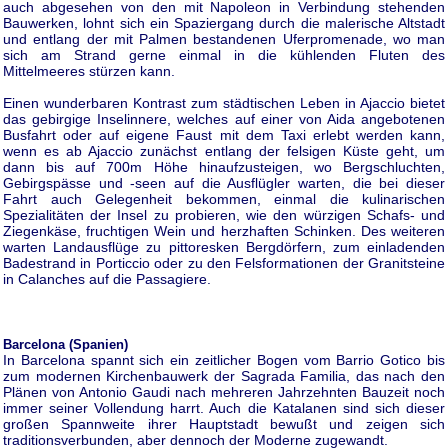
auch abgesehen von den mit Napoleon in Verbindung stehenden
Bauwerken, lohnt sich ein Spaziergang durch die malerische Altstadt
und entlang der mit Palmen bestandenen Uferpromenade, wo man
sich am Strand gerne einmal in die kühlenden Fluten des
Mittelmeeres stürzen kann.
Einen wunderbaren Kontrast zum städtischen Leben in Ajaccio bietet
das gebirgige Inselinnere, welches auf einer von Aida angebotenen
Busfahrt oder auf eigene Faust mit dem Taxi erlebt werden kann,
wenn es ab Ajaccio zunächst entlang der felsigen Küste geht, um
dann bis auf 700m Höhe hinaufzusteigen, wo Bergschluchten,
Gebirgspässe und -seen auf die Ausflügler warten, die bei dieser
Fahrt auch Gelegenheit bekommen, einmal die kulinarischen
Spezialitäten der Insel zu probieren, wie den würzigen Schafs- und
Ziegenkäse, fruchtigen Wein und herzhaften Schinken. Des weiteren
warten Landausflüge zu pittoresken Bergdörfern, zum einladenden
Badestrand in Porticcio oder zu den Felsformationen der Granitsteine
in Calanches auf die Passagiere.
Barcelona (Spanien)
In Barcelona spannt sich ein zeitlicher Bogen vom Barrio Gotico bis
zum modernen Kirchenbauwerk der Sagrada Familia, das nach den
Plänen von Antonio Gaudi nach mehreren Jahrzehnten Bauzeit noch
immer seiner Vollendung harrt. Auch die Katalanen sind sich dieser
großen Spannweite ihrer Hauptstadt bewußt und zeigen sich
traditionsverbunden, aber dennoch der Moderne zugewandt.