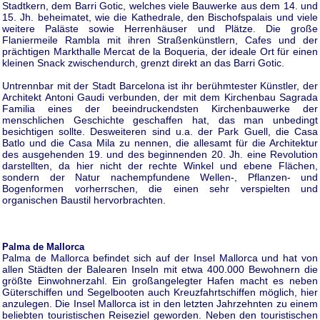
Stadtkern, dem Barri Gotic, welches viele Bauwerke aus dem 14. und
15. Jh. beheimatet, wie die Kathedrale, den Bischofspalais und viele
weitere Paläste sowie Herrenhäuser und Plätze. Die große
Flaniermeile Rambla mit ihren Straßenkünstlern, Cafes und der
prächtigen Markthalle Mercat de la Boqueria, der ideale Ort für einen
kleinen Snack zwischendurch, grenzt direkt an das Barri Gotic.
Untrennbar mit der Stadt Barcelona ist ihr berühmtester Künstler, der
Architekt Antoni Gaudi verbunden, der mit dem Kirchenbau Sagrada
Familia eines der beeindruckendsten Kirchenbauwerke der
menschlichen Geschichte geschaffen hat, das man unbedingt
besichtigen sollte. Desweiteren sind u.a. der Park Guell, die Casa
Batlo und die Casa Mila zu nennen, die allesamt für die Architektur
des ausgehenden 19. und des beginnenden 20. Jh. eine Revolution
darstellten, da hier nicht der rechte Winkel und ebene Flächen,
sondern der Natur nachempfundene Wellen-, Pflanzen- und
Bogenformen vorherrschen, die einen sehr verspielten und
organischen Baustil hervorbrachten.
Palma de Mallorca
Palma de Mallorca befindet sich auf der Insel Mallorca und hat von
allen Städten der Balearen Inseln mit etwa 400.000 Bewohnern die
größte Einwohnerzahl. Ein großangelegter Hafen macht es neben
Güterschiffen und Segelbooten auch Kreuzfahrtschiffen möglich, hier
anzulegen. Die Insel Mallorca ist in den letzten Jahrzehnten zu einem
beliebten touristischen Reiseziel geworden. Neben den touristischen