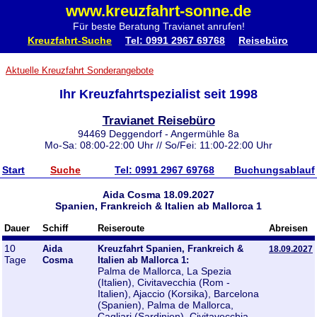
www.kreuzfahrt-sonne.de
Für beste Beratung Travianet anrufen!
Kreuzfahrt-Suche
Tel: 0991 2967 69768
Reisebüro
Aktuelle Kreuzfahrt Sonderangebote
Ihr Kreuzfahrtspezialist seit 1998
Travianet Reisebüro
94469 Deggendorf - Angermühle 8a
Mo-Sa: 08:00-22:00 Uhr // So/Fei: 11:00-22:00 Uhr
Start
Suche
Tel: 0991 2967 69768
Buchungsablauf
Aida Cosma 18.09.2027
Spanien, Frankreich & Italien ab Mallorca 1
Dauer
Schiff
Reiseroute
Abreisen
10
Aida
Kreuzfahrt Spanien, Frankreich &
18.09.2027
Tage
Cosma
Italien ab Mallorca 1:
Palma de Mallorca, La Spezia
(Italien), Civitavecchia (Rom -
Italien), Ajaccio (Korsika), Barcelona
(Spanien), Palma de Mallorca,
Cagliari (Sardinien), Civitavecchia