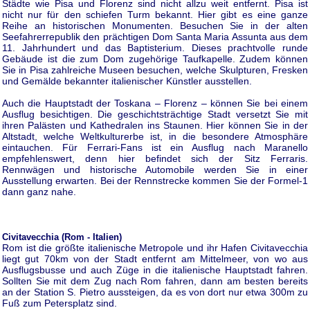
Städte wie Pisa und Florenz sind nicht allzu weit entfernt. Pisa ist
nicht nur für den schiefen Turm bekannt. Hier gibt es eine ganze
Reihe an historischen Monumenten. Besuchen Sie in der alten
Seefahrerrepublik den prächtigen Dom Santa Maria Assunta aus dem
11. Jahrhundert und das Baptisterium. Dieses prachtvolle runde
Gebäude ist die zum Dom zugehörige Taufkapelle. Zudem können
Sie in Pisa zahlreiche Museen besuchen, welche Skulpturen, Fresken
und Gemälde bekannter italienischer Künstler ausstellen.
Auch die Hauptstadt der Toskana – Florenz – können Sie bei einem
Ausflug besichtigen. Die geschichtsträchtige Stadt versetzt Sie mit
ihren Palästen und Kathedralen ins Staunen. Hier können Sie in der
Altstadt, welche Weltkulturerbe ist, in die besondere Atmosphäre
eintauchen. Für Ferrari-Fans ist ein Ausflug nach Maranello
empfehlenswert, denn hier befindet sich der Sitz Ferraris.
Rennwägen und historische Automobile werden Sie in einer
Ausstellung erwarten. Bei der Rennstrecke kommen Sie der Formel-1
dann ganz nahe.
Civitavecchia (Rom - Italien)
Rom ist die größte italienische Metropole und ihr Hafen Civitavecchia
liegt gut 70km von der Stadt entfernt am Mittelmeer, von wo aus
Ausflugsbusse und auch Züge in die italienische Hauptstadt fahren.
Sollten Sie mit dem Zug nach Rom fahren, dann am besten bereits
an der Station S. Pietro aussteigen, da es von dort nur etwa 300m zu
Fuß zum Petersplatz sind.