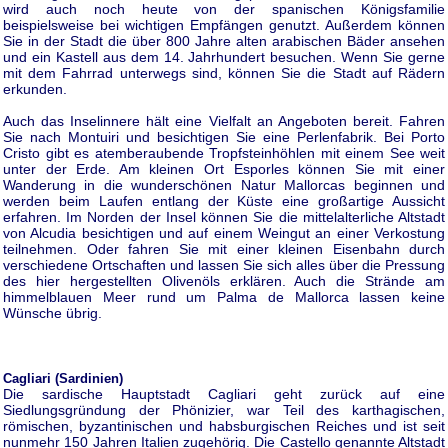
wird auch noch heute von der spanischen Königsfamilie
beispielsweise bei wichtigen Empfängen genutzt. Außerdem können
Sie in der Stadt die über 800 Jahre alten arabischen Bäder ansehen
und ein Kastell aus dem 14. Jahrhundert besuchen. Wenn Sie gerne
mit dem Fahrrad unterwegs sind, können Sie die Stadt auf Rädern
erkunden.
Auch das Inselinnere hält eine Vielfalt an Angeboten bereit. Fahren
Sie nach Montuiri und besichtigen Sie eine Perlenfabrik. Bei Porto
Cristo gibt es atemberaubende Tropfsteinhöhlen mit einem See weit
unter der Erde. Am kleinen Ort Esporles können Sie mit einer
Wanderung in die wunderschönen Natur Mallorcas beginnen und
werden beim Laufen entlang der Küste eine großartige Aussicht
erfahren. Im Norden der Insel können Sie die mittelalterliche Altstadt
von Alcudia besichtigen und auf einem Weingut an einer Verkostung
teilnehmen. Oder fahren Sie mit einer kleinen Eisenbahn durch
verschiedene Ortschaften und lassen Sie sich alles über die Pressung
des hier hergestellten Olivenöls erklären. Auch die Strände am
himmelblauen Meer rund um Palma de Mallorca lassen keine
Wünsche übrig.
Cagliari (Sardinien)
Die sardische Hauptstadt Cagliari geht zurück auf eine
Siedlungsgründung der Phönizier, war Teil des karthagischen,
römischen, byzantinischen und habsburgischen Reiches und ist seit
nunmehr 150 Jahren Italien zugehörig. Die Castello genannte Altstadt