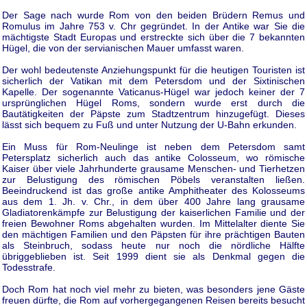
Der Sage nach wurde Rom von den beiden Brüdern Remus und
Romulus im Jahre 753 v. Chr gegründet. In der Antike war Sie die
mächtigste Stadt Europas und erstreckte sich über die 7 bekannten
Hügel, die von der servianischen Mauer umfasst waren.
Der wohl bedeutenste Anziehungspunkt für die heutigen Touristen ist
sicherlich der Vatikan mit dem Petersdom und der Sixtinischen
Kapelle. Der sogenannte Vaticanus-Hügel war jedoch keiner der 7
ursprünglichen Hügel Roms, sondern wurde erst durch die
Bautätigkeiten der Päpste zum Stadtzentrum hinzugefügt. Dieses
lässt sich bequem zu Fuß und unter Nutzung der U-Bahn erkunden.
Ein Muss für Rom-Neulinge ist neben dem Petersdom samt
Petersplatz sicherlich auch das antike Colosseum, wo römische
Kaiser über viele Jahrhunderte grausame Menschen- und Tierhetzen
zur Belustigung des römischen Pöbels veranstalten ließen.
Beeindruckend ist das große antike Amphitheater des Kolosseums
aus dem 1. Jh. v. Chr., in dem über 400 Jahre lang grausame
Gladiatorenkämpfe zur Belustigung der kaiserlichen Familie und der
freien Bewohner Roms abgehalten wurden. Im Mittelalter diente Sie
den mächtigen Familien und den Päpsten für ihre prächtigen Bauten
als Steinbruch, sodass heute nur noch die nördliche Hälfte
übriggeblieben ist. Seit 1999 dient sie als Denkmal gegen die
Todesstrafe.
Doch Rom hat noch viel mehr zu bieten, was besonders jene Gäste
freuen dürfte, die Rom auf vorhergegangenen Reisen bereits besucht