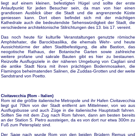
liegt auf einem kleinen, befestigten Hügel und sollte der erste
Anlaufpunkt für jeden Besucher sein, da man von hier einen
grandiosen Ausblick über die Stadt und die angrenzende Küste
geniessen kann. Dort oben befindet sich mit der mächtigen
Kathedrale auch die bedeutendste Sehenswürdigkeit der Stadt, die
verschiedene architektonische Stilrichtungen des 13. bis 17. vereint.
Das noch heute für kulturlle Veranstaltungen genutzte römische
Amphitehater, die Barockbasilika, die ehemals Wehr- und heute
Aussichtstürme der alten Stadtbefestigung, die alte Bastion, das
neogotische Rathaus, der Botanische Garten sowie zahlreiche
weitere profane und sakrale Bauten gibt es hier zu bestaunen.
Reizvolle Ausflugsziele in der näheren Umgebung von Cagliari sind
die antike Stadt Nora mit ihren prächtigen Bodenmosaiken, die
Flamingos beheimatenden Salinen, die Zuddas-Grotten und der weite
Sandstrand von Poetto.
Civitavecchia (Rom - Italien)
Rom ist die größte italienische Metropole und ihr Hafen Civitavecchia
liegt gut 70km von der Stadt entfernt am Mittelmeer, von wo aus
Ausflugsbusse und auch Züge in die italienische Hauptstadt fahren.
Sollten Sie mit dem Zug nach Rom fahren, dann am besten bereits
an der Station S. Pietro aussteigen, da es von dort nur etwa 300m zu
Fuß zum Petersplatz sind.
Der Sage nach wurde Rom von den beiden Brüdern Remus und