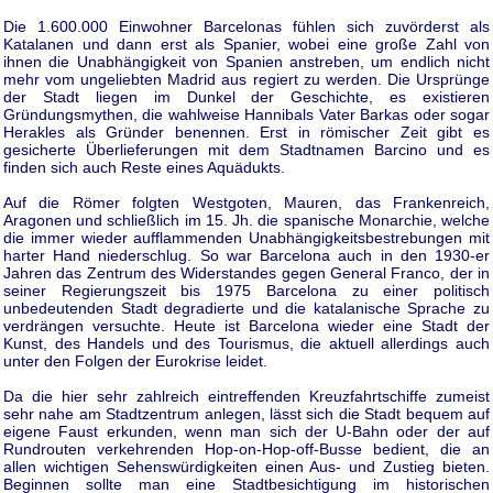
Die 1.600.000 Einwohner Barcelonas fühlen sich zuvörderst als
Katalanen und dann erst als Spanier, wobei eine große Zahl von
ihnen die Unabhängigkeit von Spanien anstreben, um endlich nicht
mehr vom ungeliebten Madrid aus regiert zu werden. Die Ursprünge
der Stadt liegen im Dunkel der Geschichte, es existieren
Gründungsmythen, die wahlweise Hannibals Vater Barkas oder sogar
Herakles als Gründer benennen. Erst in römischer Zeit gibt es
gesicherte Überlieferungen mit dem Stadtnamen Barcino und es
finden sich auch Reste eines Aquädukts.
Auf die Römer folgten Westgoten, Mauren, das Frankenreich,
Aragonen und schließlich im 15. Jh. die spanische Monarchie, welche
die immer wieder aufflammenden Unabhängigkeitsbestrebungen mit
harter Hand niederschlug. So war Barcelona auch in den 1930-er
Jahren das Zentrum des Widerstandes gegen General Franco, der in
seiner Regierungszeit bis 1975 Barcelona zu einer politisch
unbedeutenden Stadt degradierte und die katalanische Sprache zu
verdrängen versuchte. Heute ist Barcelona wieder eine Stadt der
Kunst, des Handels und des Tourismus, die aktuell allerdings auch
unter den Folgen der Eurokrise leidet.
Da die hier sehr zahlreich eintreffenden Kreuzfahrtschiffe zumeist
sehr nahe am Stadtzentrum anlegen, lässt sich die Stadt bequem auf
eigene Faust erkunden, wenn man sich der U-Bahn oder der auf
Rundrouten verkehrenden Hop-on-Hop-off-Busse bedient, die an
allen wichtigen Sehenswürdigkeiten einen Aus- und Zustieg bieten.
Beginnen sollte man eine Stadtbesichtigung im historischen