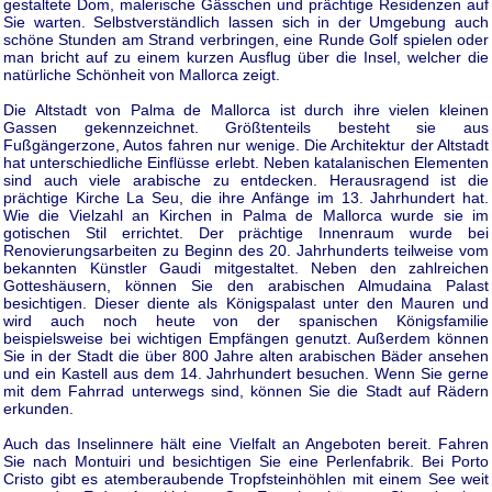
gestaltete Dom, malerische Gässchen und prächtige Residenzen auf
Sie warten. Selbstverständlich lassen sich in der Umgebung auch
schöne Stunden am Strand verbringen, eine Runde Golf spielen oder
man bricht auf zu einem kurzen Ausflug über die Insel, welcher die
natürliche Schönheit von Mallorca zeigt.
Die Altstadt von Palma de Mallorca ist durch ihre vielen kleinen
Gassen gekennzeichnet. Größtenteils besteht sie aus
Fußgängerzone, Autos fahren nur wenige. Die Architektur der Altstadt
hat unterschiedliche Einflüsse erlebt. Neben katalanischen Elementen
sind auch viele arabische zu entdecken. Herausragend ist die
prächtige Kirche La Seu, die ihre Anfänge im 13. Jahrhundert hat.
Wie die Vielzahl an Kirchen in Palma de Mallorca wurde sie im
gotischen Stil errichtet. Der prächtige Innenraum wurde bei
Renovierungsarbeiten zu Beginn des 20. Jahrhunderts teilweise vom
bekannten Künstler Gaudi mitgestaltet. Neben den zahlreichen
Gotteshäusern, können Sie den arabischen Almudaina Palast
besichtigen. Dieser diente als Königspalast unter den Mauren und
wird auch noch heute von der spanischen Königsfamilie
beispielsweise bei wichtigen Empfängen genutzt. Außerdem können
Sie in der Stadt die über 800 Jahre alten arabischen Bäder ansehen
und ein Kastell aus dem 14. Jahrhundert besuchen. Wenn Sie gerne
mit dem Fahrrad unterwegs sind, können Sie die Stadt auf Rädern
erkunden.
Auch das Inselinnere hält eine Vielfalt an Angeboten bereit. Fahren
Sie nach Montuiri und besichtigen Sie eine Perlenfabrik. Bei Porto
Cristo gibt es atemberaubende Tropfsteinhöhlen mit einem See weit