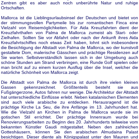
Zentren gibt es aber auch noch unberührte Natur und ruhige
Ortschaften.
Mallorca ist die Lieblingsurlaubsinsel der Deutschen und bietet von
der stimmungsvollen Partymeile bis zur romantischen Finca eine
Vielzahl von Reisemöglichkeiten. Für Aida Kreuzfahrten dient der
Kreuzfahrthafen von Palma de Mallorca zumeist als Start- oder
Zielhafen. Sollten Sie vor Abfahrt oder nach der Ankunft ihres Aida
Kreuzfahrtschiffes noch etwas Zeit haben, lohnt sich insbesondere
die Besichtigung der Altstadt von Palma de Mallorca, wo der kunstvoll
gestaltete Dom, malerische Gässchen und prächtige Residenzen auf
Sie warten. Selbstverständlich lassen sich in der Umgebung auch
schöne Stunden am Strand verbringen, eine Runde Golf spielen oder
man bricht auf zu einem kurzen Ausflug über die Insel, welcher die
natürliche Schönheit von Mallorca zeigt.
Die Altstadt von Palma de Mallorca ist durch ihre vielen kleinen
Gassen gekennzeichnet. Größtenteils besteht sie aus
Fußgängerzone, Autos fahren nur wenige. Die Architektur der Altstadt
hat unterschiedliche Einflüsse erlebt. Neben katalanischen Elementen
sind auch viele arabische zu entdecken. Herausragend ist die
prächtige Kirche La Seu, die ihre Anfänge im 13. Jahrhundert hat.
Wie die Vielzahl an Kirchen in Palma de Mallorca wurde sie im
gotischen Stil errichtet. Der prächtige Innenraum wurde bei
Renovierungsarbeiten zu Beginn des 20. Jahrhunderts teilweise vom
bekannten Künstler Gaudi mitgestaltet. Neben den zahlreichen
Gotteshäusern, können Sie den arabischen Almudaina Palast
besichtigen. Dieser diente als Königspalast unter den Mauren und