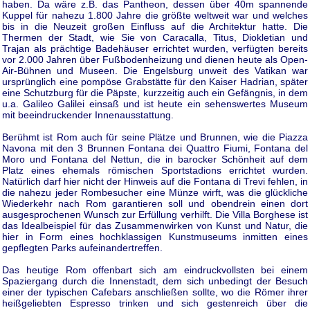
haben. Da wäre z.B. das Pantheon, dessen über 40m spannende
Kuppel für nahezu 1.800 Jahre die größte weltweit war und welches
bis in die Neuzeit großen Einfluss auf die Architektur hatte. Die
Thermen der Stadt, wie Sie von Caracalla, Titus, Diokletian und
Trajan als prächtige Badehäuser errichtet wurden, verfügten bereits
vor 2.000 Jahren über Fußbodenheizung und dienen heute als Open-
Air-Bühnen und Museen. Die Engelsburg unweit des Vatikan war
ursprünglich eine pompöse Grabstätte für den Kaiser Hadrian, später
eine Schutzburg für die Päpste, kurzzeitig auch ein Gefängnis, in dem
u.a. Galileo Galilei einsaß und ist heute ein sehenswertes Museum
mit beeindruckender Innenausstattung.
Berühmt ist Rom auch für seine Plätze und Brunnen, wie die Piazza
Navona mit den 3 Brunnen Fontana dei Quattro Fiumi, Fontana del
Moro und Fontana del Nettun, die in barocker Schönheit auf dem
Platz eines ehemals römischen Sportstadions errichtet wurden.
Natürlich darf hier nicht der Hinweis auf die Fontana di Trevi fehlen, in
die nahezu jeder Rombesucher eine Münze wirft, was die glückliche
Wiederkehr nach Rom garantieren soll und obendrein einen dort
ausgesprochenen Wunsch zur Erfüllung verhilft. Die Villa Borghese ist
das Idealbeispiel für das Zusammenwirken von Kunst und Natur, die
hier in Form eines hochklassigen Kunstmuseums inmitten eines
gepflegten Parks aufeinandertreffen.
Das heutige Rom offenbart sich am eindruckvollsten bei einem
Spaziergang durch die Innenstadt, dem sich unbedingt der Besuch
einer der typischen Cafebars anschließen sollte, wo die Römer ihrer
heißgeliebten Espresso trinken und sich gestenreich über die