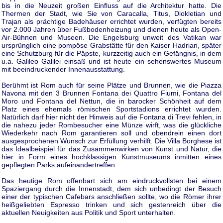
bis in die Neuzeit großen Einfluss auf die Architektur hatte. Die
Thermen der Stadt, wie Sie von Caracalla, Titus, Diokletian und
Trajan als prächtige Badehäuser errichtet wurden, verfügten bereits
vor 2.000 Jahren über Fußbodenheizung und dienen heute als Open-
Air-Bühnen und Museen. Die Engelsburg unweit des Vatikan war
ursprünglich eine pompöse Grabstätte für den Kaiser Hadrian, später
eine Schutzburg für die Päpste, kurzzeitig auch ein Gefängnis, in dem
u.a. Galileo Galilei einsaß und ist heute ein sehenswertes Museum
mit beeindruckender Innenausstattung.
Berühmt ist Rom auch für seine Plätze und Brunnen, wie die Piazza
Navona mit den 3 Brunnen Fontana dei Quattro Fiumi, Fontana del
Moro und Fontana del Nettun, die in barocker Schönheit auf dem
Platz eines ehemals römischen Sportstadions errichtet wurden.
Natürlich darf hier nicht der Hinweis auf die Fontana di Trevi fehlen, in
die nahezu jeder Rombesucher eine Münze wirft, was die glückliche
Wiederkehr nach Rom garantieren soll und obendrein einen dort
ausgesprochenen Wunsch zur Erfüllung verhilft. Die Villa Borghese ist
das Idealbeispiel für das Zusammenwirken von Kunst und Natur, die
hier in Form eines hochklassigen Kunstmuseums inmitten eines
gepflegten Parks aufeinandertreffen.
Das heutige Rom offenbart sich am eindruckvollsten bei einem
Spaziergang durch die Innenstadt, dem sich unbedingt der Besuch
einer der typischen Cafebars anschließen sollte, wo die Römer ihrer
heißgeliebten Espresso trinken und sich gestenreich über die
aktuellen Neuigkeiten aus Politik und Sport unterhalten.